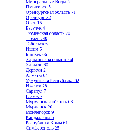
Минеральные Воды
5
Пятигорск
5
Оренбургская область
71
Оренбург
32
Орск
15
Бузулук
4
Тюменская область
70
Тюмень
49
Тобольск
6
Ишим
5
Бишкек
66
Харьковская область
64
Харьков
60
Дергачи
2
Алматы
64
Удмуртская Республика
62
Ижевск
28
Сарапул
7
Глазов
7
Мурманская область
63
Мурманск
20
Мончегорск
9
Кандалакша
5
Республика Крым
61
Симферополь
25