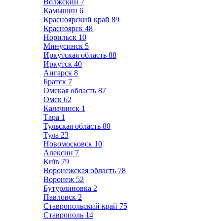
Волжский
7
Камышин
6
Красноярский край
89
Красноярск
48
Норильск
10
Минусинск
5
Иркутская область
88
Иркутск
40
Ангарск
8
Братск
7
Омская область
87
Омск
62
Калачинск
1
Тара
1
Тульская область
80
Тула
23
Новомосковск
10
Алексин
7
Київ
79
Воронежская область
78
Воронеж
52
Бутурлиновка
2
Павловск
2
Ставропольский край
75
Ставрополь
14