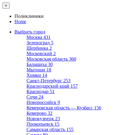
×
Поликлиники
Home
Выбрать город
Москва
431
Зеленоград
5
Щербинка
2
Московский
2
Московская область
360
Балашиха
30
Мытищи
18
Химки
14
Санкт-Петербург
253
Краснодарский край
157
Краснодар
51
Сочи
24
Новороссийск
9
Кемеровская область — Кузбасс
156
Кемерово
32
Новокузнецк
23
Прокопьевск
15
Самарская область
155
Самара
80