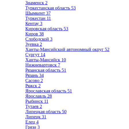
Знаменск
2
Туркестанская область
53
Шымкент
37
Туркестан
11
Кентау
3
Кировская область
53
Киров
38
Слободской
3
Зуевка
2
Ханты-Мансийский автономный округ
52
Сургут
14
Ханты-Мансийск
10
Нижневартовск
7
Рязанская область
51
Рязань
34
Сасово
2
Ряжск
2
Ярославская область
51
Ярославль
28
Рыбинск
11
Тутаев
2
Липецкая область
50
Липецк
31
Елец
4
Грязи
3