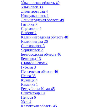
Ульяновская область
49
Ульяновск
33
Димитровград
4
Новоульяновск
1
Ленинградская область
49
Гатчина
7
Сертолово
4
Выборг
2
Калининградская область
48
Калининград
26
Светлогорск
3
Черняховск
2
Белгородская область
46
Белгород
13
Старый Оскол
7
Губкин
3
Пензенская область
46
Пенза
35
Кузнецк
4
Каменка
1
Республика Коми
45
Сыктывкар
10
Печора
6
Ухта
4
Калужская область
45