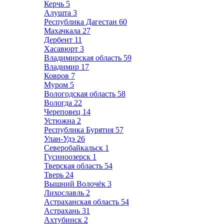
Керчь
5
Алушта
3
Республика Дагестан
60
Махачкала
27
Дербент
11
Хасавюрт
3
Владимирская область
59
Владимир
17
Ковров
7
Муром
5
Вологодская область
58
Вологда
22
Череповец
14
Устюжна
2
Республика Бурятия
57
Улан-Удэ
26
Северобайкальск
1
Гусиноозерск
1
Тверская область
54
Тверь
24
Вышний Волочёк
3
Лихославль
2
Астраханская область
54
Астрахань
31
Ахтубинск
2