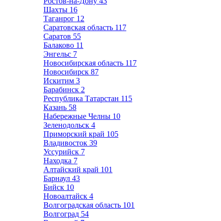
Ростов-на-Дону
43
Шахты
16
Таганрог
12
Саратовская область
117
Саратов
55
Балаково
11
Энгельс
7
Новосибирская область
117
Новосибирск
87
Искитим
3
Барабинск
2
Республика Татарстан
115
Казань
58
Набережные Челны
10
Зеленодольск
4
Приморский край
105
Владивосток
39
Уссурийск
7
Находка
7
Алтайский край
101
Барнаул
43
Бийск
10
Новоалтайск
4
Волгоградская область
101
Волгоград
54