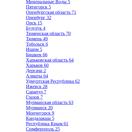
Минеральные Воды
5
Пятигорск
5
Оренбургская область
71
Оренбург
32
Орск
15
Бузулук
4
Тюменская область
70
Тюмень
49
Тобольск
6
Ишим
5
Бишкек
66
Харьковская область
64
Харьков
60
Дергачи
2
Алматы
64
Удмуртская Республика
62
Ижевск
28
Сарапул
7
Глазов
7
Мурманская область
63
Мурманск
20
Мончегорск
9
Кандалакша
5
Республика Крым
61
Симферополь
25