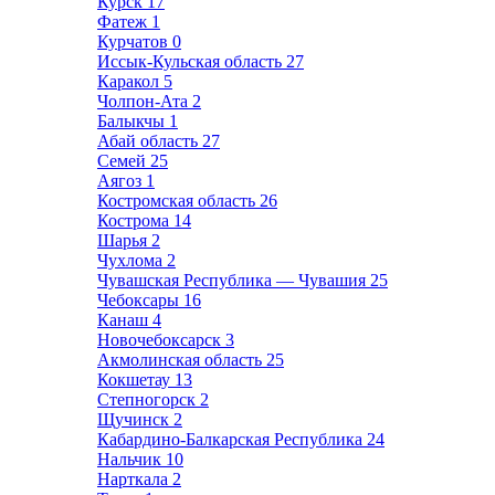
Курск
17
Фатеж
1
Курчатов
0
Иссык-Кульская область
27
Каракол
5
Чолпон-Ата
2
Балыкчы
1
Абай область
27
Семей
25
Аягоз
1
Костромская область
26
Кострома
14
Шарья
2
Чухлома
2
Чувашская Республика — Чувашия
25
Чебоксары
16
Канаш
4
Новочебоксарск
3
Акмолинская область
25
Кокшетау
13
Степногорск
2
Щучинск
2
Кабардино-Балкарская Республика
24
Нальчик
10
Нарткала
2