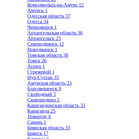
Комсомольск-на-Амуре
12
Амурск
1
Одесская область
37
Одесса
34
Черноморск
1
Архангельская область
36
Архангельск
23
Северодвинск
12
Новодвинск
1
Томская область
36
Томск
26
Асино
1
Стрежевой
1
Нур-Султан
35
Амурская область
33
Благовещенск
9
Свободный
5
Сковородино
2
Карагандинская область
33
Караганда
25
Темиртау
6
Сарань
1
Брянская область
33
Брянск
17
Клинцы
3