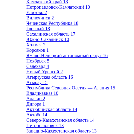
Камчатский край
18
Петропавловск-Камчатский
10
Елизово
2
Вилючинск
2
Чеченская Республика
18
Грозный
18
Сахалинская область
17
Южно-Сахалинск
10
Холмск
2
Корсаков
1
Ямало-Ненецкий автономный округ
16
Ноябрьск
5
Салехард
4
Новый Уренгой
2
Атырауская область
16
Атырау
15
Республика Северная Осетия — Алания
15
Владикавказ
10
Алагир
2
Дигора
1
Актюбинская область
14
Актобе
14
Северо-Казахстанская область
14
Петропавловск
13
Западно-Казахстанская область
13