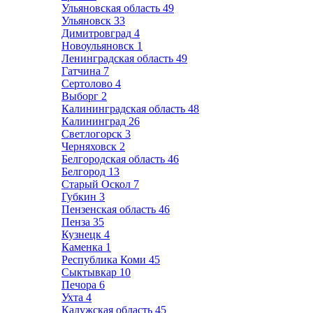
Ульяновская область
49
Ульяновск
33
Димитровград
4
Новоульяновск
1
Ленинградская область
49
Гатчина
7
Сертолово
4
Выборг
2
Калининградская область
48
Калининград
26
Светлогорск
3
Черняховск
2
Белгородская область
46
Белгород
13
Старый Оскол
7
Губкин
3
Пензенская область
46
Пенза
35
Кузнецк
4
Каменка
1
Республика Коми
45
Сыктывкар
10
Печора
6
Ухта
4
Калужская область
45