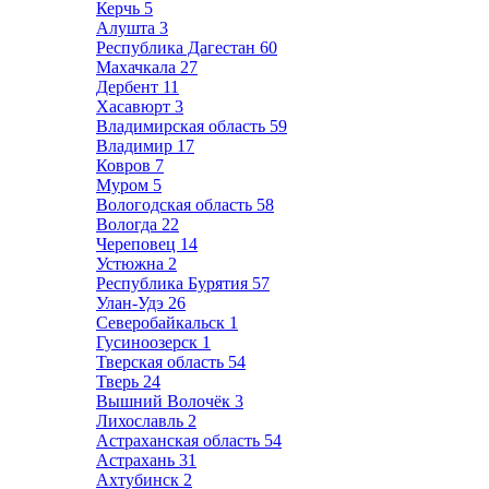
Керчь
5
Алушта
3
Республика Дагестан
60
Махачкала
27
Дербент
11
Хасавюрт
3
Владимирская область
59
Владимир
17
Ковров
7
Муром
5
Вологодская область
58
Вологда
22
Череповец
14
Устюжна
2
Республика Бурятия
57
Улан-Удэ
26
Северобайкальск
1
Гусиноозерск
1
Тверская область
54
Тверь
24
Вышний Волочёк
3
Лихославль
2
Астраханская область
54
Астрахань
31
Ахтубинск
2