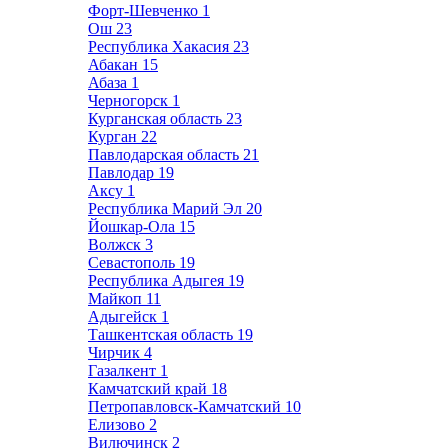
Форт-Шевченко
1
Ош
23
Республика Хакасия
23
Абакан
15
Абаза
1
Черногорск
1
Курганская область
23
Курган
22
Павлодарская область
21
Павлодар
19
Аксу
1
Республика Марий Эл
20
Йошкар-Ола
15
Волжск
3
Севастополь
19
Республика Адыгея
19
Майкоп
11
Адыгейск
1
Ташкентская область
19
Чирчик
4
Газалкент
1
Камчатский край
18
Петропавловск-Камчатский
10
Елизово
2
Вилючинск
2