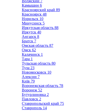
Волжский
7
Камышин
6
Красноярский край
89
Красноярск
48
Норильск
10
Минусинск
5
Иркутская область
88
Иркутск
40
Ангарск
8
Братск
7
Омская область
87
Омск
62
Калачинск
1
Тара
1
Тульская область
80
Тула
23
Новомосковск
10
Алексин
7
Київ
79
Воронежская область
78
Воронеж
52
Бутурлиновка
2
Павловск
2
Ставропольский край
75
Ставрополь
14