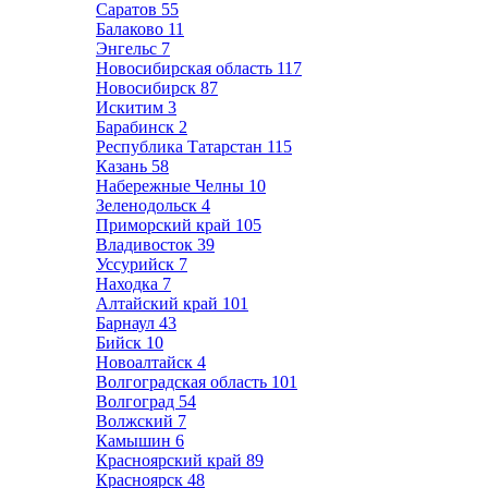
Саратов
55
Балаково
11
Энгельс
7
Новосибирская область
117
Новосибирск
87
Искитим
3
Барабинск
2
Республика Татарстан
115
Казань
58
Набережные Челны
10
Зеленодольск
4
Приморский край
105
Владивосток
39
Уссурийск
7
Находка
7
Алтайский край
101
Барнаул
43
Бийск
10
Новоалтайск
4
Волгоградская область
101
Волгоград
54
Волжский
7
Камышин
6
Красноярский край
89
Красноярск
48