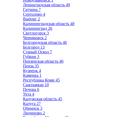
Новоульяновск
1
Ленинградская область
49
Гатчина
7
Сертолово
4
Выборг
2
Калининградская область
48
Калининград
26
Светлогорск
3
Черняховск
2
Белгородская область
46
Белгород
13
Старый Оскол
7
Губкин
3
Пензенская область
46
Пенза
35
Кузнецк
4
Каменка
1
Республика Коми
45
Сыктывкар
10
Печора
6
Ухта
4
Калужская область
45
Калуга
27
Обнинск
3
Людиново
2