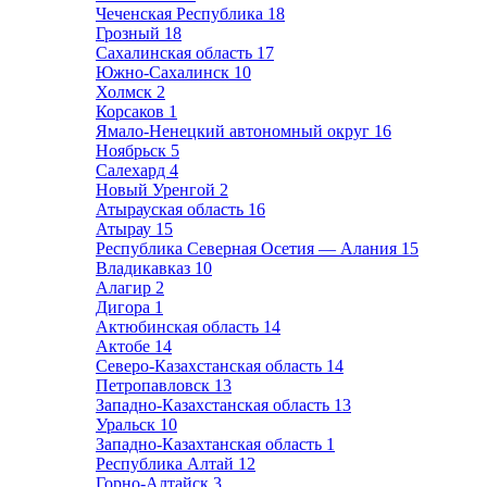
Чеченская Республика
18
Грозный
18
Сахалинская область
17
Южно-Сахалинск
10
Холмск
2
Корсаков
1
Ямало-Ненецкий автономный округ
16
Ноябрьск
5
Салехард
4
Новый Уренгой
2
Атырауская область
16
Атырау
15
Республика Северная Осетия — Алания
15
Владикавказ
10
Алагир
2
Дигора
1
Актюбинская область
14
Актобе
14
Северо-Казахстанская область
14
Петропавловск
13
Западно-Казахстанская область
13
Уральск
10
Западно-Казахтанская область
1
Республика Алтай
12
Горно-Алтайск
3