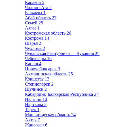
Каракол
5
Чолпон-Ата
2
Балыкчы
1
Абай область
27
Семей
25
Аягоз
1
Костромская область
26
Кострома
14
Шарья
2
Чухлома
2
Чувашская Республика — Чувашия
25
Чебоксары
16
Канаш
4
Новочебоксарск
3
Акмолинская область
25
Кокшетау
13
Степногорск
2
Щучинск
2
Кабардино-Балкарская Республика
24
Нальчик
10
Нарткала
2
Терек
1
Мангистауская область
24
Актау
7
Жанаозен
6