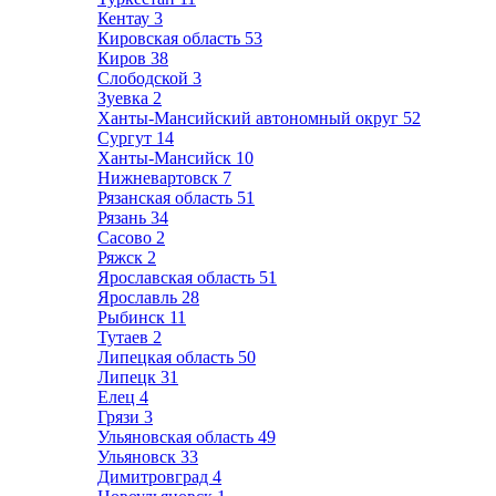
Кентау
3
Кировская область
53
Киров
38
Слободской
3
Зуевка
2
Ханты-Мансийский автономный округ
52
Сургут
14
Ханты-Мансийск
10
Нижневартовск
7
Рязанская область
51
Рязань
34
Сасово
2
Ряжск
2
Ярославская область
51
Ярославль
28
Рыбинск
11
Тутаев
2
Липецкая область
50
Липецк
31
Елец
4
Грязи
3
Ульяновская область
49
Ульяновск
33
Димитровград
4