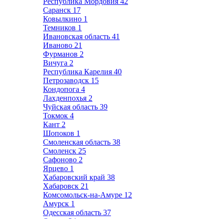
Республика Мордовия
42
Саранск
17
Ковылкино
1
Темников
1
Ивановская область
41
Иваново
21
Фурманов
2
Вичуга
2
Республика Карелия
40
Петрозаводск
15
Кондопога
4
Лахденпохья
2
Чуйская область
39
Токмок
4
Кант
2
Шопоков
1
Смоленская область
38
Смоленск
25
Сафоново
2
Ярцево
1
Хабаровский край
38
Хабаровск
21
Комсомольск-на-Амуре
12
Амурск
1
Одесская область
37