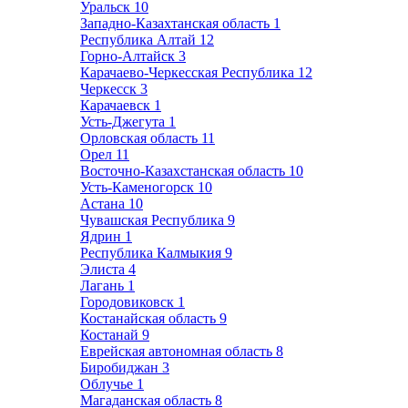
Уральск
10
Западно-Казахтанская область
1
Республика Алтай
12
Горно-Алтайск
3
Карачаево-Черкесская Республика
12
Черкесск
3
Карачаевск
1
Усть-Джегута
1
Орловская область
11
Орел
11
Восточно-Казахстанская область
10
Усть-Каменогорск
10
Астана
10
Чувашская Республика
9
Ядрин
1
Республика Калмыкия
9
Элиста
4
Лагань
1
Городовиковск
1
Костанайская область
9
Костанай
9
Еврейская автономная область
8
Биробиджан
3
Облучье
1
Магаданская область
8