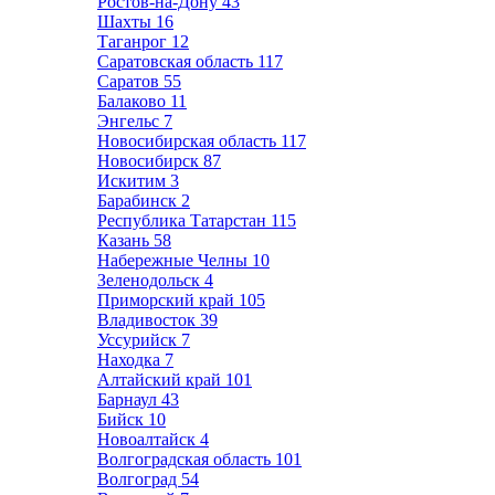
Ростов-на-Дону
43
Шахты
16
Таганрог
12
Саратовская область
117
Саратов
55
Балаково
11
Энгельс
7
Новосибирская область
117
Новосибирск
87
Искитим
3
Барабинск
2
Республика Татарстан
115
Казань
58
Набережные Челны
10
Зеленодольск
4
Приморский край
105
Владивосток
39
Уссурийск
7
Находка
7
Алтайский край
101
Барнаул
43
Бийск
10
Новоалтайск
4
Волгоградская область
101
Волгоград
54