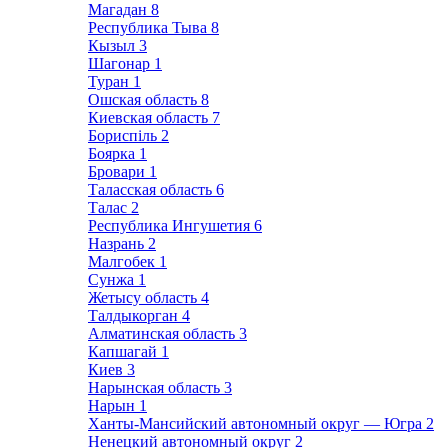
Магадан
8
Республика Тыва
8
Кызыл
3
Шагонар
1
Туран
1
Ошская область
8
Киевская область
7
Бориспіль
2
Боярка
1
Бровари
1
Таласская область
6
Талас
2
Республика Ингушетия
6
Назрань
2
Малгобек
1
Сунжа
1
Жетысу область
4
Талдыкорган
4
Алматинская область
3
Капшагай
1
Киев
3
Нарынская область
3
Нарын
1
Ханты-Мансийский автономный округ — Югра
2
Ненецкий автономный округ
2