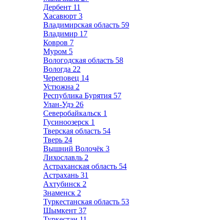
Дербент
11
Хасавюрт
3
Владимирская область
59
Владимир
17
Ковров
7
Муром
5
Вологодская область
58
Вологда
22
Череповец
14
Устюжна
2
Республика Бурятия
57
Улан-Удэ
26
Северобайкальск
1
Гусиноозерск
1
Тверская область
54
Тверь
24
Вышний Волочёк
3
Лихославль
2
Астраханская область
54
Астрахань
31
Ахтубинск
2
Знаменск
2
Туркестанская область
53
Шымкент
37
Туркестан
11