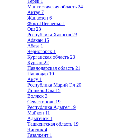
Терек
1
Мангистауская область
24
Актау
7
Жанаозен
6
Форт-Шевченко
1
Ош
23
Республика Хакасия
23
Абакан
15
Абаза
1
Черногорск
1
Курганская область
23
Курган
22
Павлодарская область
21
Павлодар
19
Аксу
1
Республика Марий Эл
20
Йошкар-Ола
15
Волжск
3
Севастополь
19
Республика Адыгея
19
Майкоп
11
Адыгейск
1
Ташкентская область
19
Чирчик
4
Газалкент
1