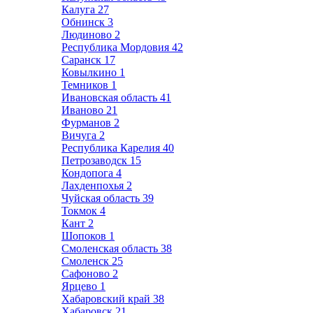
Калуга
27
Обнинск
3
Людиново
2
Республика Мордовия
42
Саранск
17
Ковылкино
1
Темников
1
Ивановская область
41
Иваново
21
Фурманов
2
Вичуга
2
Республика Карелия
40
Петрозаводск
15
Кондопога
4
Лахденпохья
2
Чуйская область
39
Токмок
4
Кант
2
Шопоков
1
Смоленская область
38
Смоленск
25
Сафоново
2
Ярцево
1
Хабаровский край
38
Хабаровск
21