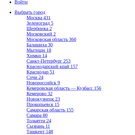
Войти
Выбрать город
Москва
431
Зеленоград
5
Щербинка
2
Московский
2
Московская область
360
Балашиха
30
Мытищи
18
Химки
14
Санкт-Петербург
253
Краснодарский край
157
Краснодар
51
Сочи
24
Новороссийск
9
Кемеровская область — Кузбасс
156
Кемерово
32
Новокузнецк
23
Прокопьевск
15
Самарская область
155
Самара
80
Тольятти
24
Сызрань
11
Ташкент
148