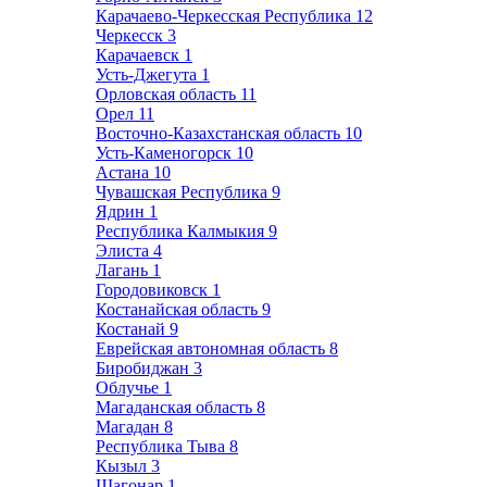
Карачаево-Черкесская Республика
12
Черкесск
3
Карачаевск
1
Усть-Джегута
1
Орловская область
11
Орел
11
Восточно-Казахстанская область
10
Усть-Каменогорск
10
Астана
10
Чувашская Республика
9
Ядрин
1
Республика Калмыкия
9
Элиста
4
Лагань
1
Городовиковск
1
Костанайская область
9
Костанай
9
Еврейская автономная область
8
Биробиджан
3
Облучье
1
Магаданская область
8
Магадан
8
Республика Тыва
8
Кызыл
3
Шагонар
1