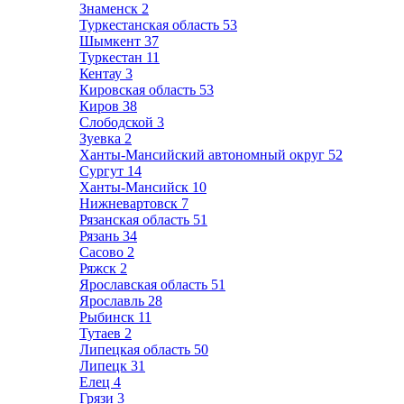
Знаменск
2
Туркестанская область
53
Шымкент
37
Туркестан
11
Кентау
3
Кировская область
53
Киров
38
Слободской
3
Зуевка
2
Ханты-Мансийский автономный округ
52
Сургут
14
Ханты-Мансийск
10
Нижневартовск
7
Рязанская область
51
Рязань
34
Сасово
2
Ряжск
2
Ярославская область
51
Ярославль
28
Рыбинск
11
Тутаев
2
Липецкая область
50
Липецк
31
Елец
4
Грязи
3