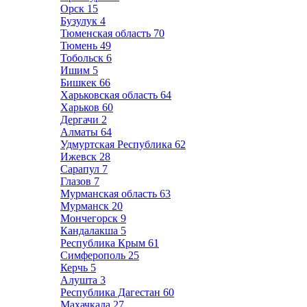
Орск
15
Бузулук
4
Тюменская область
70
Тюмень
49
Тобольск
6
Ишим
5
Бишкек
66
Харьковская область
64
Харьков
60
Дергачи
2
Алматы
64
Удмуртская Республика
62
Ижевск
28
Сарапул
7
Глазов
7
Мурманская область
63
Мурманск
20
Мончегорск
9
Кандалакша
5
Республика Крым
61
Симферополь
25
Керчь
5
Алушта
3
Республика Дагестан
60
Махачкала
27