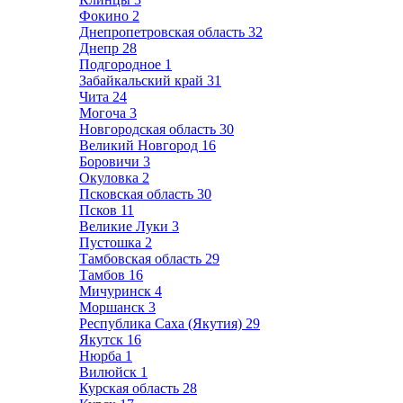
Фокино
2
Днепропетровская область
32
Днепр
28
Подгородное
1
Забайкальский край
31
Чита
24
Могоча
3
Новгородская область
30
Великий Новгород
16
Боровичи
3
Окуловка
2
Псковская область
30
Псков
11
Великие Луки
3
Пустошка
2
Тамбовская область
29
Тамбов
16
Мичуринск
4
Моршанск
3
Республика Саха (Якутия)
29
Якутск
16
Нюрба
1
Вилюйск
1
Курская область
28