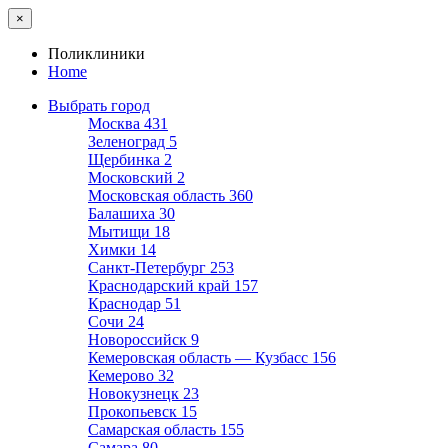
×
Поликлиники
Home
Выбрать город
Москва
431
Зеленоград
5
Щербинка
2
Московский
2
Московская область
360
Балашиха
30
Мытищи
18
Химки
14
Санкт-Петербург
253
Краснодарский край
157
Краснодар
51
Сочи
24
Новороссийск
9
Кемеровская область — Кузбасс
156
Кемерово
32
Новокузнецк
23
Прокопьевск
15
Самарская область
155
Самара
80