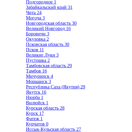
Подгородное
1
Забайкальский край
31
Чита
24
Могоча
3
Новгородская область
30
Великий Новгород
16
Боровичи
3
Окуловка
2
Псковская область
30
Псков
11
Великие Луки
3
Пустошка
2
Тамбовская область
29
Тамбов
16
Мичуринск
4
Моршанск
3
Республика Саха (Якутия)
29
Якутск
16
Нюрба
1
Вилюйск
1
Курская область
28
Курск
17
Фатеж
1
Курчатов
0
Иссык-Кульская область
27