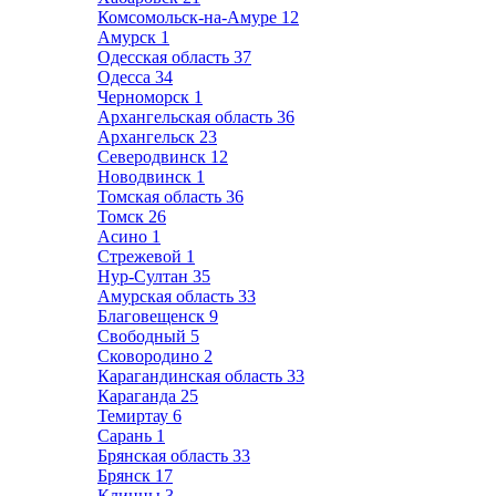
Комсомольск-на-Амуре
12
Амурск
1
Одесская область
37
Одесса
34
Черноморск
1
Архангельская область
36
Архангельск
23
Северодвинск
12
Новодвинск
1
Томская область
36
Томск
26
Асино
1
Стрежевой
1
Нур-Султан
35
Амурская область
33
Благовещенск
9
Свободный
5
Сковородино
2
Карагандинская область
33
Караганда
25
Темиртау
6
Сарань
1
Брянская область
33
Брянск
17
Клинцы
3