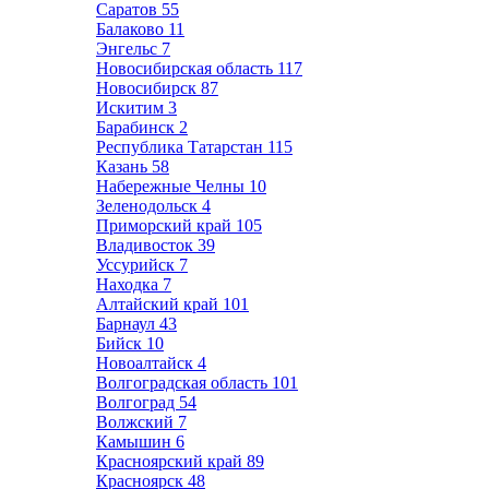
Саратов
55
Балаково
11
Энгельс
7
Новосибирская область
117
Новосибирск
87
Искитим
3
Барабинск
2
Республика Татарстан
115
Казань
58
Набережные Челны
10
Зеленодольск
4
Приморский край
105
Владивосток
39
Уссурийск
7
Находка
7
Алтайский край
101
Барнаул
43
Бийск
10
Новоалтайск
4
Волгоградская область
101
Волгоград
54
Волжский
7
Камышин
6
Красноярский край
89
Красноярск
48