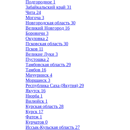
Подгородное
1
Забайкальский край
31
Чита
24
Могоча
3
Новгородская область
30
Великий Новгород
16
Боровичи
3
Окуловка
2
Псковская область
30
Псков
11
Великие Луки
3
Пустошка
2
Тамбовская область
29
Тамбов
16
Мичуринск
4
Моршанск
3
Республика Саха (Якутия)
29
Якутск
16
Нюрба
1
Вилюйск
1
Курская область
28
Курск
17
Фатеж
1
Курчатов
0
Иссык-Кульская область
27