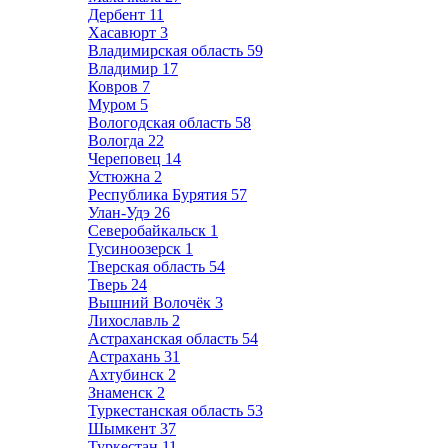
Дербент
11
Хасавюрт
3
Владимирская область
59
Владимир
17
Ковров
7
Муром
5
Вологодская область
58
Вологда
22
Череповец
14
Устюжна
2
Республика Бурятия
57
Улан-Удэ
26
Северобайкальск
1
Гусиноозерск
1
Тверская область
54
Тверь
24
Вышний Волочёк
3
Лихославль
2
Астраханская область
54
Астрахань
31
Ахтубинск
2
Знаменск
2
Туркестанская область
53
Шымкент
37
Туркестан
11