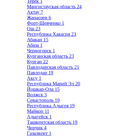
Терек
1
Мангистауская область
24
Актау
7
Жанаозен
6
Форт-Шевченко
1
Ош
23
Республика Хакасия
23
Абакан
15
Абаза
1
Черногорск
1
Курганская область
23
Курган
22
Павлодарская область
21
Павлодар
19
Аксу
1
Республика Марий Эл
20
Йошкар-Ола
15
Волжск
3
Севастополь
19
Республика Адыгея
19
Майкоп
11
Адыгейск
1
Ташкентская область
19
Чирчик
4
Газалкент
1