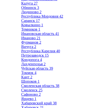
Калуга
27
Обнинск
3
Людиново
2
Республика Мордовия
42
Саранск
17
Ковылкино
1
Темников
1
Ивановская область
41
Иваново
21
Фурманов
2
Вичуга
2
Республика Карелия
40
Петрозаводск
15
Кондопога
4
Лахденпохья
2
Чуйская область
39
Токмок
4
Кант
2
Шопоков
1
Смоленская область
38
Смоленск
25
Сафоново
2
Ярцево
1
Хабаровский край
38
Хабаровск
21