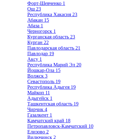
Форт-Шевченко
1
Ош
23
Республика Хакасия
23
Абакан
15
Абаза
1
Черногорск
1
Курганская область
23
Курган
22
Павлодарская область
21
Павлодар
19
Аксу
1
Республика Марий Эл
20
Йошкар-Ола
15
Волжск
3
Севастополь
19
Республика Адыгея
19
Майкоп
11
Адыгейск
1
Ташкентская область
19
Чирчик
4
Газалкент
1
Камчатский край
18
Петропавловск-Камчатский
10
Елизово
2
Вилючинск
2