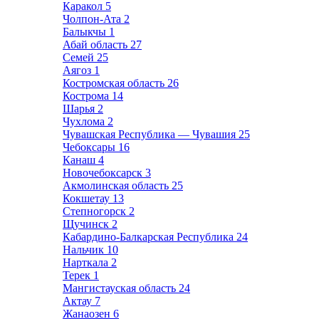
Каракол
5
Чолпон-Ата
2
Балыкчы
1
Абай область
27
Семей
25
Аягоз
1
Костромская область
26
Кострома
14
Шарья
2
Чухлома
2
Чувашская Республика — Чувашия
25
Чебоксары
16
Канаш
4
Новочебоксарск
3
Акмолинская область
25
Кокшетау
13
Степногорск
2
Щучинск
2
Кабардино-Балкарская Республика
24
Нальчик
10
Нарткала
2
Терек
1
Мангистауская область
24
Актау
7
Жанаозен
6