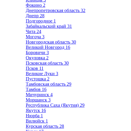
Фокино
2
Днепропетровская область
32
Днепр
28
Подгородное
1
Забайкальский край
31
Чита
24
Могоча
3
Новгородская область
30
Великий Новгород
16
Боровичи
3
Окуловка
2
Псковская область
30
Псков
11
Великие Луки
3
Пустошка
2
Тамбовская область
29
Тамбов
16
Мичуринск
4
Моршанск
3
Республика Саха (Якутия)
29
Якутск
16
Нюрба
1
Вилюйск
1
Курская область
28