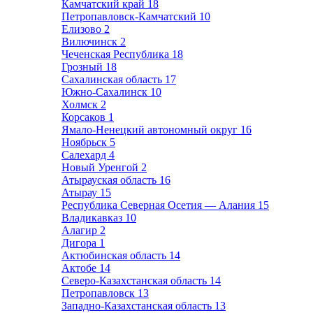
Камчатский край
18
Петропавловск-Камчатский
10
Елизово
2
Вилючинск
2
Чеченская Республика
18
Грозный
18
Сахалинская область
17
Южно-Сахалинск
10
Холмск
2
Корсаков
1
Ямало-Ненецкий автономный округ
16
Ноябрьск
5
Салехард
4
Новый Уренгой
2
Атырауская область
16
Атырау
15
Республика Северная Осетия — Алания
15
Владикавказ
10
Алагир
2
Дигора
1
Актюбинская область
14
Актобе
14
Северо-Казахстанская область
14
Петропавловск
13
Западно-Казахстанская область
13