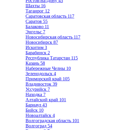
Ростов-на-Дону
43
Шахты
16
Таганрог
12
Саратовская область
117
Саратов
55
Балаково
11
Энгельс
7
Новосибирская область
117
Новосибирск
87
Искитим
3
Барабинск
2
Республика Татарстан
115
Казань
58
Набережные Челны
10
Зеленодольск
4
Приморский край
105
Владивосток
39
Уссурийск
7
Находка
7
Алтайский край
101
Барнаул
43
Бийск
10
Новоалтайск
4
Волгоградская область
101
Волгоград
54