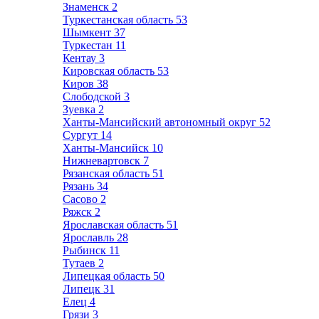
Знаменск
2
Туркестанская область
53
Шымкент
37
Туркестан
11
Кентау
3
Кировская область
53
Киров
38
Слободской
3
Зуевка
2
Ханты-Мансийский автономный округ
52
Сургут
14
Ханты-Мансийск
10
Нижневартовск
7
Рязанская область
51
Рязань
34
Сасово
2
Ряжск
2
Ярославская область
51
Ярославль
28
Рыбинск
11
Тутаев
2
Липецкая область
50
Липецк
31
Елец
4
Грязи
3