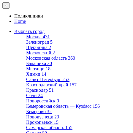
×
Поликлиники
Home
Выбрать город
Москва
431
Зеленоград
5
Щербинка
2
Московский
2
Московская область
360
Балашиха
30
Мытищи
18
Химки
14
Санкт-Петербург
253
Краснодарский край
157
Краснодар
51
Сочи
24
Новороссийск
9
Кемеровская область — Кузбасс
156
Кемерово
32
Новокузнецк
23
Прокопьевск
15
Самарская область
155
Самара
80