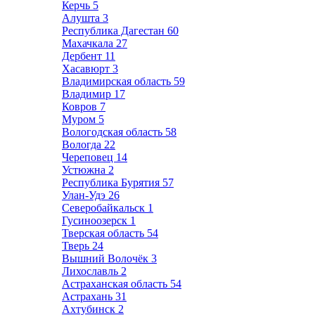
Керчь
5
Алушта
3
Республика Дагестан
60
Махачкала
27
Дербент
11
Хасавюрт
3
Владимирская область
59
Владимир
17
Ковров
7
Муром
5
Вологодская область
58
Вологда
22
Череповец
14
Устюжна
2
Республика Бурятия
57
Улан-Удэ
26
Северобайкальск
1
Гусиноозерск
1
Тверская область
54
Тверь
24
Вышний Волочёк
3
Лихославль
2
Астраханская область
54
Астрахань
31
Ахтубинск
2