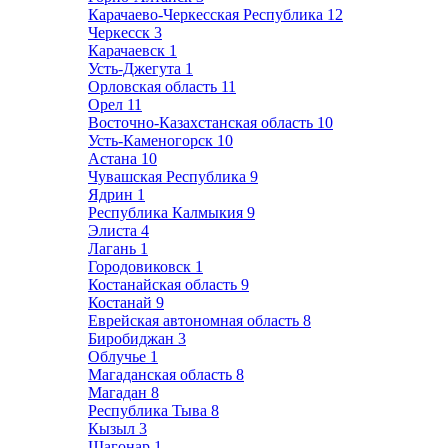
Карачаево-Черкесская Республика
12
Черкесск
3
Карачаевск
1
Усть-Джегута
1
Орловская область
11
Орел
11
Восточно-Казахстанская область
10
Усть-Каменогорск
10
Астана
10
Чувашская Республика
9
Ядрин
1
Республика Калмыкия
9
Элиста
4
Лагань
1
Городовиковск
1
Костанайская область
9
Костанай
9
Еврейская автономная область
8
Биробиджан
3
Облучье
1
Магаданская область
8
Магадан
8
Республика Тыва
8
Кызыл
3
Шагонар
1