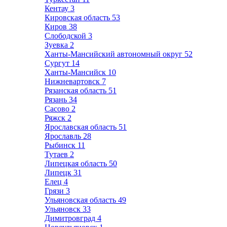
Кентау
3
Кировская область
53
Киров
38
Слободской
3
Зуевка
2
Ханты-Мансийский автономный округ
52
Сургут
14
Ханты-Мансийск
10
Нижневартовск
7
Рязанская область
51
Рязань
34
Сасово
2
Ряжск
2
Ярославская область
51
Ярославль
28
Рыбинск
11
Тутаев
2
Липецкая область
50
Липецк
31
Елец
4
Грязи
3
Ульяновская область
49
Ульяновск
33
Димитровград
4