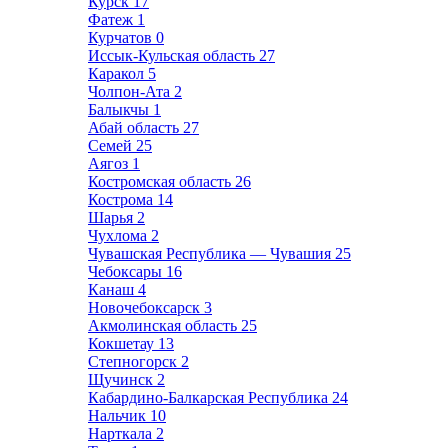
Курск
17
Фатеж
1
Курчатов
0
Иссык-Кульская область
27
Каракол
5
Чолпон-Ата
2
Балыкчы
1
Абай область
27
Семей
25
Аягоз
1
Костромская область
26
Кострома
14
Шарья
2
Чухлома
2
Чувашская Республика — Чувашия
25
Чебоксары
16
Канаш
4
Новочебоксарск
3
Акмолинская область
25
Кокшетау
13
Степногорск
2
Щучинск
2
Кабардино-Балкарская Республика
24
Нальчик
10
Нарткала
2