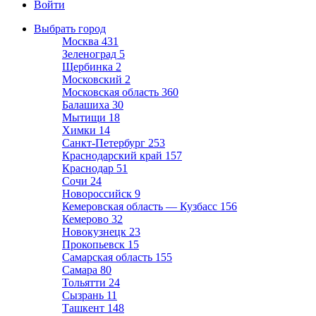
Войти
Выбрать город
Москва
431
Зеленоград
5
Щербинка
2
Московский
2
Московская область
360
Балашиха
30
Мытищи
18
Химки
14
Санкт-Петербург
253
Краснодарский край
157
Краснодар
51
Сочи
24
Новороссийск
9
Кемеровская область — Кузбасс
156
Кемерово
32
Новокузнецк
23
Прокопьевск
15
Самарская область
155
Самара
80
Тольятти
24
Сызрань
11
Ташкент
148