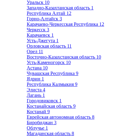
Уральск
10
Западно-Казахтанская область
1
Республика Алтай
12
Горно-Алтайск
3
Карачаево-Черкесская Республика
12
Черкесск
3
Карачаевск
1
Усть-Джегута
1
Орловская область
11
Орел
11
Восточно-Казахстанская область
10
Усть-Каменогорск
10
Астана
10
Чувашская Республика
9
Ядрин
1
Республика Калмыкия
9
Элиста
4
Лагань
1
Городовиковск
1
Костанайская область
9
Костанай
9
Еврейская автономная область
8
Биробиджан
3
Облучье
1
Магаданская область
8