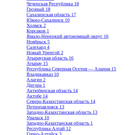
Чеченская Республика
18
Грозный
18
Сахалинская область
17
Южно-Сахалинск
10
Холмск
2
Корсаков
1
Ямало-Ненецкий автономный округ
16
Ноябрьск
5
Салехард
4
Новый Уренгой
2
Атырауская область
16
Атырау
15
Республика Северная Осетия — Алания
15
Владикавказ
10
Алагир
2
Дигора
1
Актюбинская область
14
Актобе
14
Северо-Казахстанская область
14
Петропавловск
13
Западно-Казахстанская область
13
Уральск
10
Западно-Казахтанская область
1
Республика Алтай
12
Горно-Алтайск
3