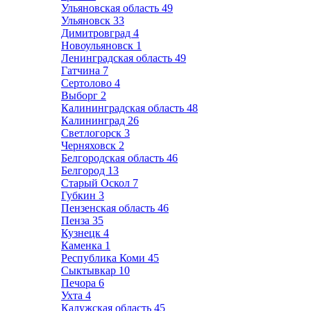
Ульяновская область
49
Ульяновск
33
Димитровград
4
Новоульяновск
1
Ленинградская область
49
Гатчина
7
Сертолово
4
Выборг
2
Калининградская область
48
Калининград
26
Светлогорск
3
Черняховск
2
Белгородская область
46
Белгород
13
Старый Оскол
7
Губкин
3
Пензенская область
46
Пенза
35
Кузнецк
4
Каменка
1
Республика Коми
45
Сыктывкар
10
Печора
6
Ухта
4
Калужская область
45