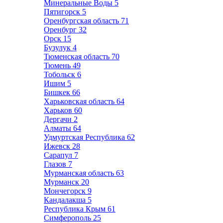
Минеральные Воды
5
Пятигорск
5
Оренбургская область
71
Оренбург
32
Орск
15
Бузулук
4
Тюменская область
70
Тюмень
49
Тобольск
6
Ишим
5
Бишкек
66
Харьковская область
64
Харьков
60
Дергачи
2
Алматы
64
Удмуртская Республика
62
Ижевск
28
Сарапул
7
Глазов
7
Мурманская область
63
Мурманск
20
Мончегорск
9
Кандалакша
5
Республика Крым
61
Симферополь
25