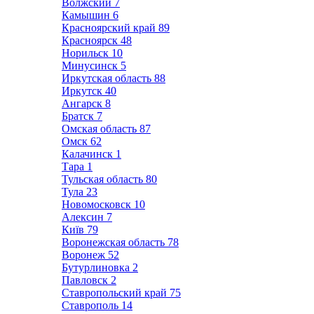
Волжский
7
Камышин
6
Красноярский край
89
Красноярск
48
Норильск
10
Минусинск
5
Иркутская область
88
Иркутск
40
Ангарск
8
Братск
7
Омская область
87
Омск
62
Калачинск
1
Тара
1
Тульская область
80
Тула
23
Новомосковск
10
Алексин
7
Київ
79
Воронежская область
78
Воронеж
52
Бутурлиновка
2
Павловск
2
Ставропольский край
75
Ставрополь
14