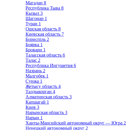
Магадан
8
Республика Тыва
8
Кызыл
3
Шагонар
1
Туран
1
Ошская область
8
Киевская область
7
Бориспіль
2
Боярка
1
Бровари
1
Таласская область
6
Талас
2
Республика Ингушетия
6
Назрань
2
Малгобек
1
Сунжа
1
Жетысу область
4
Талдыкорган
4
Алматинская область
3
Капшагай
1
Киев
3
Нарынская область
3
Нарын
1
Ханты-Мансийский автономный округ — Югра
2
Ненецкий автономный округ
2