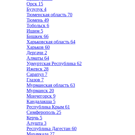
Орск
15
Бузулук
4
Тюменская область
70
Тюмень
49
Тобольск
6
Ишим
5
Бишкек
66
Харьковская область
64
Харьков
60
Дергачи
2
Алматы
64
Удмуртская Республика
62
Ижевск
28
Сарапул
7
Глазов
7
Мурманская область
63
Мурманск
20
Мончегорск
9
Кандалакша
5
Республика Крым
61
Симферополь
25
Керчь
5
Алушта
3
Республика Дагестан
60
Махачкала
27