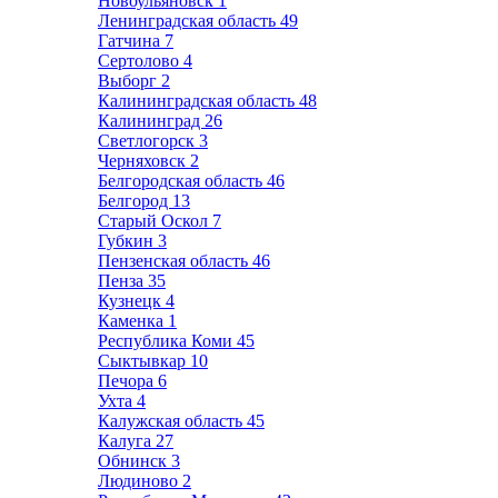
Новоульяновск
1
Ленинградская область
49
Гатчина
7
Сертолово
4
Выборг
2
Калининградская область
48
Калининград
26
Светлогорск
3
Черняховск
2
Белгородская область
46
Белгород
13
Старый Оскол
7
Губкин
3
Пензенская область
46
Пенза
35
Кузнецк
4
Каменка
1
Республика Коми
45
Сыктывкар
10
Печора
6
Ухта
4
Калужская область
45
Калуга
27
Обнинск
3
Людиново
2