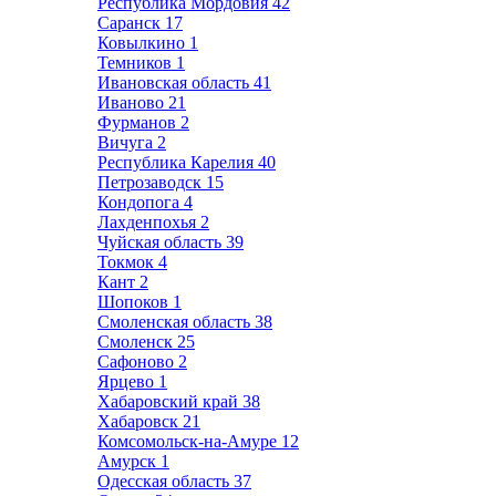
Республика Мордовия
42
Саранск
17
Ковылкино
1
Темников
1
Ивановская область
41
Иваново
21
Фурманов
2
Вичуга
2
Республика Карелия
40
Петрозаводск
15
Кондопога
4
Лахденпохья
2
Чуйская область
39
Токмок
4
Кант
2
Шопоков
1
Смоленская область
38
Смоленск
25
Сафоново
2
Ярцево
1
Хабаровский край
38
Хабаровск
21
Комсомольск-на-Амуре
12
Амурск
1
Одесская область
37