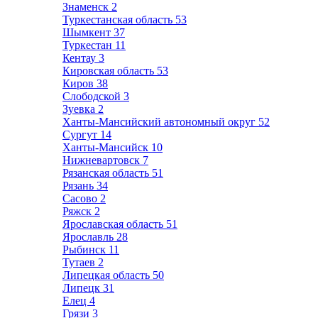
Знаменск
2
Туркестанская область
53
Шымкент
37
Туркестан
11
Кентау
3
Кировская область
53
Киров
38
Слободской
3
Зуевка
2
Ханты-Мансийский автономный округ
52
Сургут
14
Ханты-Мансийск
10
Нижневартовск
7
Рязанская область
51
Рязань
34
Сасово
2
Ряжск
2
Ярославская область
51
Ярославль
28
Рыбинск
11
Тутаев
2
Липецкая область
50
Липецк
31
Елец
4
Грязи
3