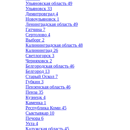
Ульяновская область
49
Ульяновск
33
Димитровград
4
Новоульяновск
1
Ленинградская область
49
Гатчина
7
Сертолово
4
Выборг
2
Калининградская область
48
Калининград
26
Светлогорск
3
Черняховск
2
Белгородская область
46
Белгород
13
Старый Оскол
7
Губкин
3
Пензенская область
46
Пенза
35
Кузнецк
4
Каменка
1
Республика Коми
45
Сыктывкар
10
Печора
6
Ухта
4
Калужская область
45