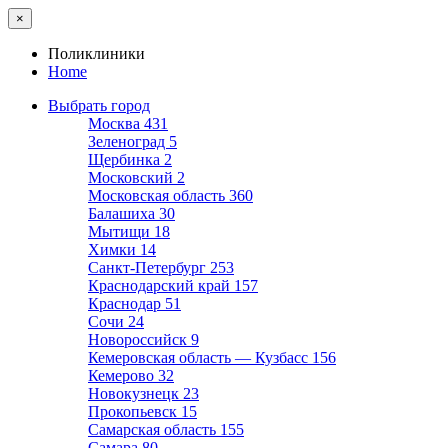
×
Поликлиники
Home
Выбрать город
Москва
431
Зеленоград
5
Щербинка
2
Московский
2
Московская область
360
Балашиха
30
Мытищи
18
Химки
14
Санкт-Петербург
253
Краснодарский край
157
Краснодар
51
Сочи
24
Новороссийск
9
Кемеровская область — Кузбасс
156
Кемерово
32
Новокузнецк
23
Прокопьевск
15
Самарская область
155
Самара
80