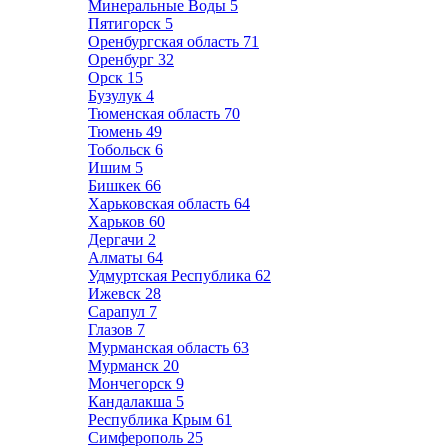
Минеральные Воды
5
Пятигорск
5
Оренбургская область
71
Оренбург
32
Орск
15
Бузулук
4
Тюменская область
70
Тюмень
49
Тобольск
6
Ишим
5
Бишкек
66
Харьковская область
64
Харьков
60
Дергачи
2
Алматы
64
Удмуртская Республика
62
Ижевск
28
Сарапул
7
Глазов
7
Мурманская область
63
Мурманск
20
Мончегорск
9
Кандалакша
5
Республика Крым
61
Симферополь
25