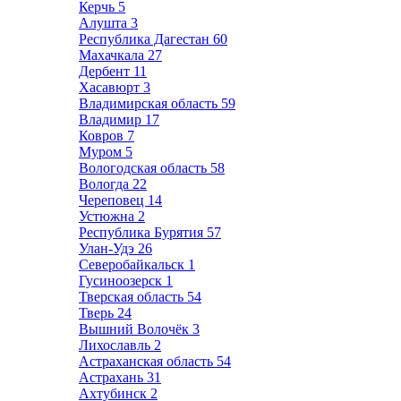
Керчь
5
Алушта
3
Республика Дагестан
60
Махачкала
27
Дербент
11
Хасавюрт
3
Владимирская область
59
Владимир
17
Ковров
7
Муром
5
Вологодская область
58
Вологда
22
Череповец
14
Устюжна
2
Республика Бурятия
57
Улан-Удэ
26
Северобайкальск
1
Гусиноозерск
1
Тверская область
54
Тверь
24
Вышний Волочёк
3
Лихославль
2
Астраханская область
54
Астрахань
31
Ахтубинск
2