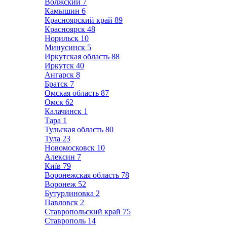
Волжский
7
Камышин
6
Красноярский край
89
Красноярск
48
Норильск
10
Минусинск
5
Иркутская область
88
Иркутск
40
Ангарск
8
Братск
7
Омская область
87
Омск
62
Калачинск
1
Тара
1
Тульская область
80
Тула
23
Новомосковск
10
Алексин
7
Київ
79
Воронежская область
78
Воронеж
52
Бутурлиновка
2
Павловск
2
Ставропольский край
75
Ставрополь
14