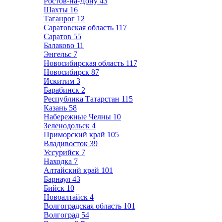
Ростов-на-Дону
43
Шахты
16
Таганрог
12
Саратовская область
117
Саратов
55
Балаково
11
Энгельс
7
Новосибирская область
117
Новосибирск
87
Искитим
3
Барабинск
2
Республика Татарстан
115
Казань
58
Набережные Челны
10
Зеленодольск
4
Приморский край
105
Владивосток
39
Уссурийск
7
Находка
7
Алтайский край
101
Барнаул
43
Бийск
10
Новоалтайск
4
Волгоградская область
101
Волгоград
54