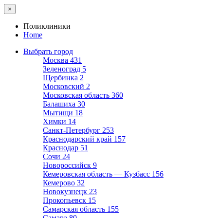
×
Поликлиники
Home
Выбрать город
Москва
431
Зеленоград
5
Щербинка
2
Московский
2
Московская область
360
Балашиха
30
Мытищи
18
Химки
14
Санкт-Петербург
253
Краснодарский край
157
Краснодар
51
Сочи
24
Новороссийск
9
Кемеровская область — Кузбасс
156
Кемерово
32
Новокузнецк
23
Прокопьевск
15
Самарская область
155
Самара
80