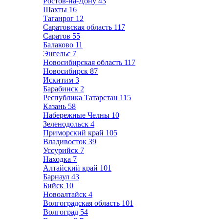
Ростов-на-Дону
43
Шахты
16
Таганрог
12
Саратовская область
117
Саратов
55
Балаково
11
Энгельс
7
Новосибирская область
117
Новосибирск
87
Искитим
3
Барабинск
2
Республика Татарстан
115
Казань
58
Набережные Челны
10
Зеленодольск
4
Приморский край
105
Владивосток
39
Уссурийск
7
Находка
7
Алтайский край
101
Барнаул
43
Бийск
10
Новоалтайск
4
Волгоградская область
101
Волгоград
54