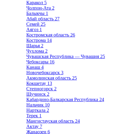
Каракол
5
Чолпон-Ата
2
Балыкчы
1
Абай область
27
Семей
25
Аягоз
1
Костромская область
26
Кострома
14
Шарья
2
Чухлома
2
Чувашская Республика — Чувашия
25
Чебоксары
16
Канаш
4
Новочебоксарск
3
Акмолинская область
25
Кокшетау
13
Степногорск
2
Щучинск
2
Кабардино-Балкарская Республика
24
Нальчик
10
Нарткала
2
Терек
1
Мангистауская область
24
Актау
7
Жанаозен
6