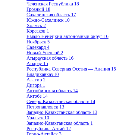
Чеченская Республика
18
Грозный
18
Сахалинская область
17
Южно-Сахалинск
10
Холмск
2
Корсаков
1
Ямало-Ненецкий автономный округ
16
Ноябрьск
5
Салехард
4
Новый Уренгой
2
Атырауская область
16
Атырау
15
Республика Северная Осетия — Алания
15
Владикавказ
10
Алагир
2
Дигора
1
Актюбинская область
14
Актобе
14
Северо-Казахстанская область
14
Петропавловск
13
Западно-Казахстанская область
13
Уральск
10
Западно-Казахтанская область
1
Республика Алтай
12
Горно-Алтайск
3