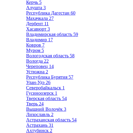
Керчь
5
Алушта
3
Республика Дагестан
60
Махачкала
27
Дербент
11
Хасавюрт
3
Владимирская область
59
Владимир
17
Ковров
7
Муром
5
Вологодская область
58
Вологда
22
Череповец
14
Устюжна
2
Республика Бурятия
57
Улан-Удэ
26
Северобайкальск
1
Гусиноозерск
1
Тверская область
54
Тверь
24
Вышний Волочёк
3
Лихославль
2
Астраханская область
54
Астрахань
31
Ахтубинск
2