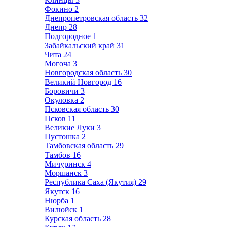
Фокино
2
Днепропетровская область
32
Днепр
28
Подгородное
1
Забайкальский край
31
Чита
24
Могоча
3
Новгородская область
30
Великий Новгород
16
Боровичи
3
Окуловка
2
Псковская область
30
Псков
11
Великие Луки
3
Пустошка
2
Тамбовская область
29
Тамбов
16
Мичуринск
4
Моршанск
3
Республика Саха (Якутия)
29
Якутск
16
Нюрба
1
Вилюйск
1
Курская область
28