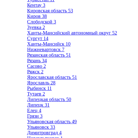
Кентау
3
Кировская область
53
Киров
38
Слободской
3
Зуевка
2
Ханты-Мансийский автономный округ
52
Сургут
14
Ханты-Мансийск
10
Нижневартовск
7
Рязанская область
51
Рязань
34
Сасово
2
Ряжск
2
Ярославская область
51
Ярославль
28
Рыбинск
11
Тутаев
2
Липецкая область
50
Липецк
31
Елец
4
Грязи
3
Ульяновская область
49
Ульяновск
33
Димитровград
4