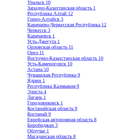
Уральск
10
Западно-Казахтанская область
1
Республика Алтай
12
Горно-Алтайск
3
Карачаево-Черкесская Республика
12
Черкесск
3
Карачаевск
1
Усть-Джегута
1
Орловская область
11
Орел
11
Восточно-Казахстанская область
10
Усть-Каменогорск
10
Астана
10
Чувашская Республика
9
Ядрин
1
Республика Калмыкия
9
Элиста
4
Лагань
1
Городовиковск
1
Костанайская область
9
Костанай
9
Еврейская автономная область
8
Биробиджан
3
Облучье
1
Магаданская область
8