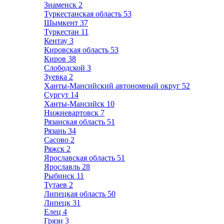
Знаменск
2
Туркестанская область
53
Шымкент
37
Туркестан
11
Кентау
3
Кировская область
53
Киров
38
Слободской
3
Зуевка
2
Ханты-Мансийский автономный округ
52
Сургут
14
Ханты-Мансийск
10
Нижневартовск
7
Рязанская область
51
Рязань
34
Сасово
2
Ряжск
2
Ярославская область
51
Ярославль
28
Рыбинск
11
Тутаев
2
Липецкая область
50
Липецк
31
Елец
4
Грязи
3