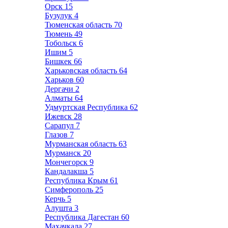
Орск
15
Бузулук
4
Тюменская область
70
Тюмень
49
Тобольск
6
Ишим
5
Бишкек
66
Харьковская область
64
Харьков
60
Дергачи
2
Алматы
64
Удмуртская Республика
62
Ижевск
28
Сарапул
7
Глазов
7
Мурманская область
63
Мурманск
20
Мончегорск
9
Кандалакша
5
Республика Крым
61
Симферополь
25
Керчь
5
Алушта
3
Республика Дагестан
60
Махачкала
27