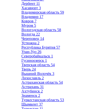
Дербент
11
Хасавюрт
3
Владимирская область
59
Владимир
17
Ковров
7
Муром
5
Вологодская область
58
Вологда
22
Череповец
14
Устюжна
2
Республика Бурятия
57
Улан-Удэ
26
Северобайкальск
1
Гусиноозерск
1
Тверская область
54
Тверь
24
Вышний Волочёк
3
Лихославль
2
Астраханская область
54
Астрахань
31
Ахтубинск
2
Знаменск
2
Туркестанская область
53
Шымкент
37
Туркестан
11