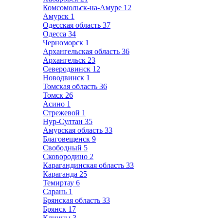
Комсомольск-на-Амуре
12
Амурск
1
Одесская область
37
Одесса
34
Черноморск
1
Архангельская область
36
Архангельск
23
Северодвинск
12
Новодвинск
1
Томская область
36
Томск
26
Асино
1
Стрежевой
1
Нур-Султан
35
Амурская область
33
Благовещенск
9
Свободный
5
Сковородино
2
Карагандинская область
33
Караганда
25
Темиртау
6
Сарань
1
Брянская область
33
Брянск
17
Клинцы
3