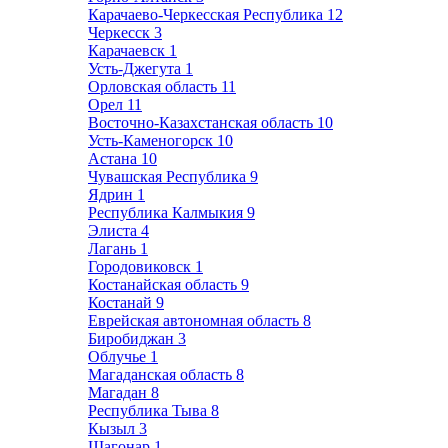
Карачаево-Черкесская Республика
12
Черкесск
3
Карачаевск
1
Усть-Джегута
1
Орловская область
11
Орел
11
Восточно-Казахстанская область
10
Усть-Каменогорск
10
Астана
10
Чувашская Республика
9
Ядрин
1
Республика Калмыкия
9
Элиста
4
Лагань
1
Городовиковск
1
Костанайская область
9
Костанай
9
Еврейская автономная область
8
Биробиджан
3
Облучье
1
Магаданская область
8
Магадан
8
Республика Тыва
8
Кызыл
3
Шагонар
1