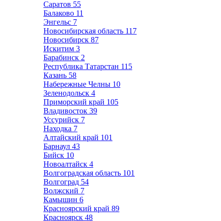
Саратов
55
Балаково
11
Энгельс
7
Новосибирская область
117
Новосибирск
87
Искитим
3
Барабинск
2
Республика Татарстан
115
Казань
58
Набережные Челны
10
Зеленодольск
4
Приморский край
105
Владивосток
39
Уссурийск
7
Находка
7
Алтайский край
101
Барнаул
43
Бийск
10
Новоалтайск
4
Волгоградская область
101
Волгоград
54
Волжский
7
Камышин
6
Красноярский край
89
Красноярск
48