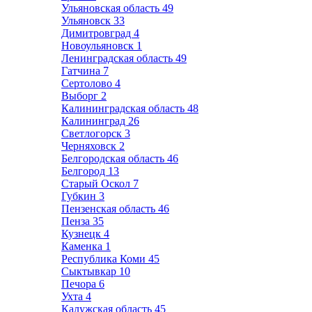
Ульяновская область
49
Ульяновск
33
Димитровград
4
Новоульяновск
1
Ленинградская область
49
Гатчина
7
Сертолово
4
Выборг
2
Калининградская область
48
Калининград
26
Светлогорск
3
Черняховск
2
Белгородская область
46
Белгород
13
Старый Оскол
7
Губкин
3
Пензенская область
46
Пенза
35
Кузнецк
4
Каменка
1
Республика Коми
45
Сыктывкар
10
Печора
6
Ухта
4
Калужская область
45