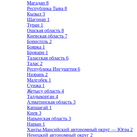
Магадан
8
Республика Тыва
8
Кызыл
3
Шагонар
1
Туран
1
Ошская область
8
Киевская область
7
Бориспіль
2
Боярка
1
Бровари
1
Таласская область
6
Талас
2
Республика Ингушетия
6
Назрань
2
Малгобек
1
Сунжа
1
Жетысу область
4
Талдыкорган
4
Алматинская область
3
Капшагай
1
Киев
3
Нарынская область
3
Нарын
1
Ханты-Мансийский автономный округ — Югра
2
Ненецкий автономный округ
2