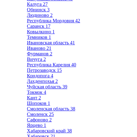
Калуга
27
Обнинск
3
Людиново
2
Республика Мордовия
42
Саранск
17
Ковылкино
1
Темников
1
Ивановская область
41
Иваново
21
Фурманов
2
Вичуга
2
Республика Карелия
40
Петрозаводск
15
Кондопога
4
Лахденпохья
2
Чуйская область
39
Токмок
4
Кант
2
Шопоков
1
Смоленская область
38
Смоленск
25
Сафоново
2
Ярцево
1
Хабаровский край
38
Хабаровск
21