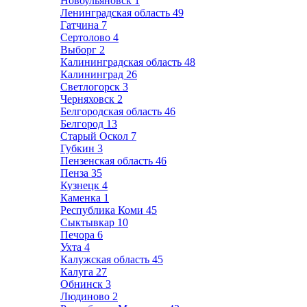
Новоульяновск
1
Ленинградская область
49
Гатчина
7
Сертолово
4
Выборг
2
Калининградская область
48
Калининград
26
Светлогорск
3
Черняховск
2
Белгородская область
46
Белгород
13
Старый Оскол
7
Губкин
3
Пензенская область
46
Пенза
35
Кузнецк
4
Каменка
1
Республика Коми
45
Сыктывкар
10
Печора
6
Ухта
4
Калужская область
45
Калуга
27
Обнинск
3
Людиново
2