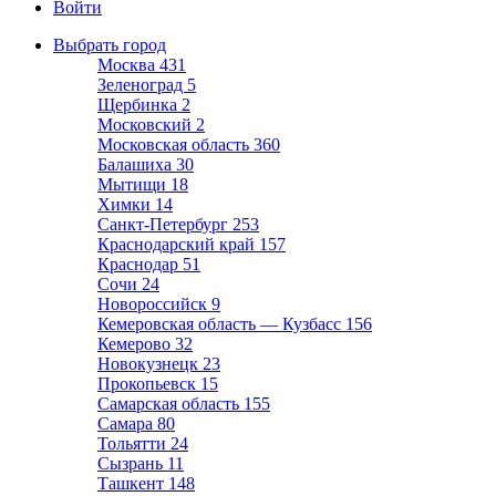
Войти
Выбрать город
Москва
431
Зеленоград
5
Щербинка
2
Московский
2
Московская область
360
Балашиха
30
Мытищи
18
Химки
14
Санкт-Петербург
253
Краснодарский край
157
Краснодар
51
Сочи
24
Новороссийск
9
Кемеровская область — Кузбасс
156
Кемерово
32
Новокузнецк
23
Прокопьевск
15
Самарская область
155
Самара
80
Тольятти
24
Сызрань
11
Ташкент
148