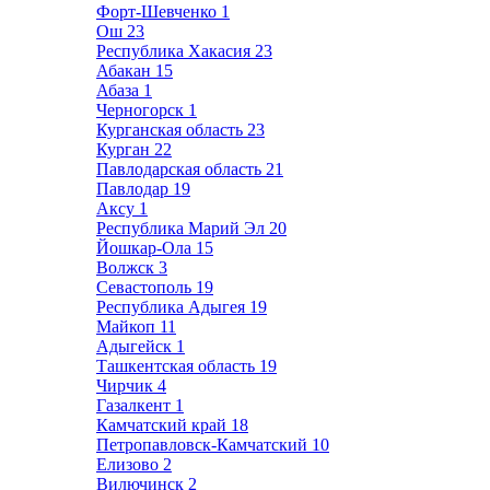
Форт-Шевченко
1
Ош
23
Республика Хакасия
23
Абакан
15
Абаза
1
Черногорск
1
Курганская область
23
Курган
22
Павлодарская область
21
Павлодар
19
Аксу
1
Республика Марий Эл
20
Йошкар-Ола
15
Волжск
3
Севастополь
19
Республика Адыгея
19
Майкоп
11
Адыгейск
1
Ташкентская область
19
Чирчик
4
Газалкент
1
Камчатский край
18
Петропавловск-Камчатский
10
Елизово
2
Вилючинск
2