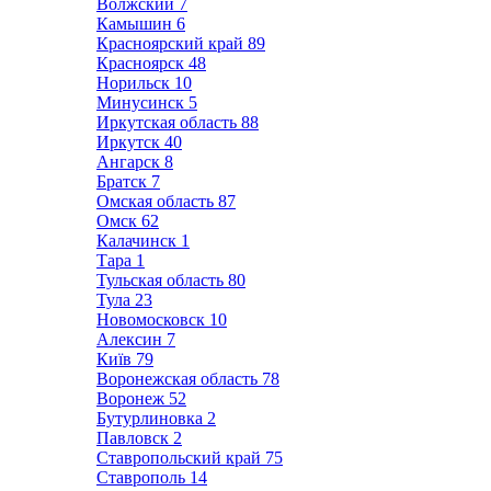
Волжский
7
Камышин
6
Красноярский край
89
Красноярск
48
Норильск
10
Минусинск
5
Иркутская область
88
Иркутск
40
Ангарск
8
Братск
7
Омская область
87
Омск
62
Калачинск
1
Тара
1
Тульская область
80
Тула
23
Новомосковск
10
Алексин
7
Київ
79
Воронежская область
78
Воронеж
52
Бутурлиновка
2
Павловск
2
Ставропольский край
75
Ставрополь
14