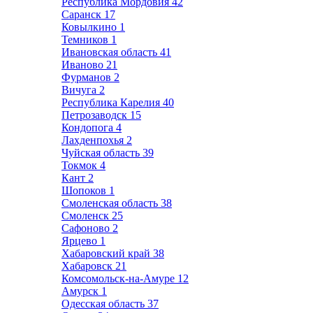
Республика Мордовия
42
Саранск
17
Ковылкино
1
Темников
1
Ивановская область
41
Иваново
21
Фурманов
2
Вичуга
2
Республика Карелия
40
Петрозаводск
15
Кондопога
4
Лахденпохья
2
Чуйская область
39
Токмок
4
Кант
2
Шопоков
1
Смоленская область
38
Смоленск
25
Сафоново
2
Ярцево
1
Хабаровский край
38
Хабаровск
21
Комсомольск-на-Амуре
12
Амурск
1
Одесская область
37