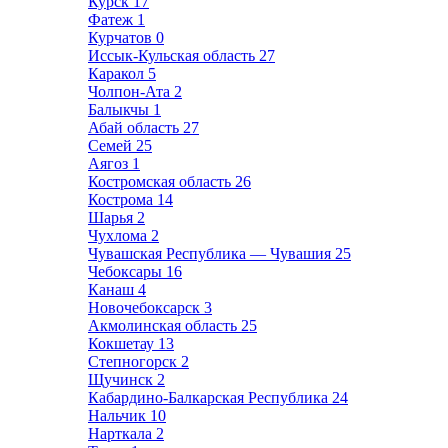
Курск
17
Фатеж
1
Курчатов
0
Иссык-Кульская область
27
Каракол
5
Чолпон-Ата
2
Балыкчы
1
Абай область
27
Семей
25
Аягоз
1
Костромская область
26
Кострома
14
Шарья
2
Чухлома
2
Чувашская Республика — Чувашия
25
Чебоксары
16
Канаш
4
Новочебоксарск
3
Акмолинская область
25
Кокшетау
13
Степногорск
2
Щучинск
2
Кабардино-Балкарская Республика
24
Нальчик
10
Нарткала
2