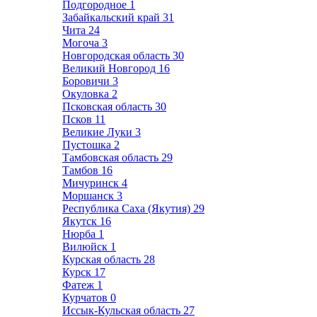
Подгородное
1
Забайкальский край
31
Чита
24
Могоча
3
Новгородская область
30
Великий Новгород
16
Боровичи
3
Окуловка
2
Псковская область
30
Псков
11
Великие Луки
3
Пустошка
2
Тамбовская область
29
Тамбов
16
Мичуринск
4
Моршанск
3
Республика Саха (Якутия)
29
Якутск
16
Нюрба
1
Вилюйск
1
Курская область
28
Курск
17
Фатеж
1
Курчатов
0
Иссык-Кульская область
27