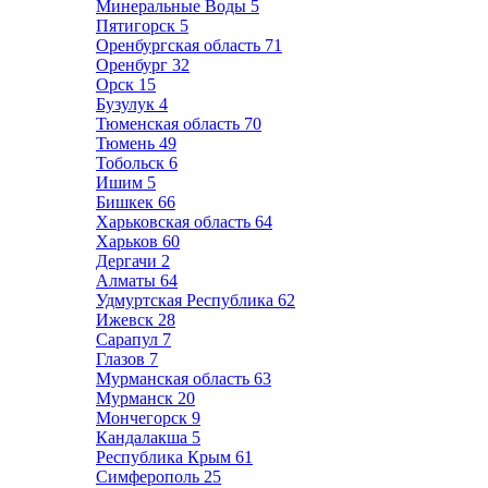
Минеральные Воды
5
Пятигорск
5
Оренбургская область
71
Оренбург
32
Орск
15
Бузулук
4
Тюменская область
70
Тюмень
49
Тобольск
6
Ишим
5
Бишкек
66
Харьковская область
64
Харьков
60
Дергачи
2
Алматы
64
Удмуртская Республика
62
Ижевск
28
Сарапул
7
Глазов
7
Мурманская область
63
Мурманск
20
Мончегорск
9
Кандалакша
5
Республика Крым
61
Симферополь
25