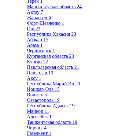
Терек
1
Мангистауская область
24
Актау
7
Жанаозен
6
Форт-Шевченко
1
Ош
23
Республика Хакасия
23
Абакан
15
Абаза
1
Черногорск
1
Курганская область
23
Курган
22
Павлодарская область
21
Павлодар
19
Аксу
1
Республика Марий Эл
20
Йошкар-Ола
15
Волжск
3
Севастополь
19
Республика Адыгея
19
Майкоп
11
Адыгейск
1
Ташкентская область
19
Чирчик
4
Газалкент
1