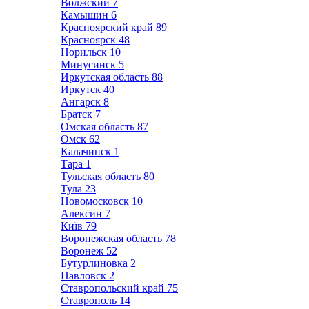
Волжский
7
Камышин
6
Красноярский край
89
Красноярск
48
Норильск
10
Минусинск
5
Иркутская область
88
Иркутск
40
Ангарск
8
Братск
7
Омская область
87
Омск
62
Калачинск
1
Тара
1
Тульская область
80
Тула
23
Новомосковск
10
Алексин
7
Київ
79
Воронежская область
78
Воронеж
52
Бутурлиновка
2
Павловск
2
Ставропольский край
75
Ставрополь
14