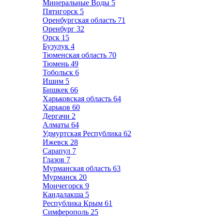
Минеральные Воды
5
Пятигорск
5
Оренбургская область
71
Оренбург
32
Орск
15
Бузулук
4
Тюменская область
70
Тюмень
49
Тобольск
6
Ишим
5
Бишкек
66
Харьковская область
64
Харьков
60
Дергачи
2
Алматы
64
Удмуртская Республика
62
Ижевск
28
Сарапул
7
Глазов
7
Мурманская область
63
Мурманск
20
Мончегорск
9
Кандалакша
5
Республика Крым
61
Симферополь
25