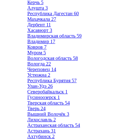
Керчь
5
Алушта
3
Республика Дагестан
60
Махачкала
27
Дербент
11
Хасавюрт
3
Владимирская область
59
Владимир
17
Ковров
7
Муром
5
Вологодская область
58
Вологда
22
Череповец
14
Устюжна
2
Республика Бурятия
57
Улан-Удэ
26
Северобайкальск
1
Гусиноозерск
1
Тверская область
54
Тверь
24
Вышний Волочёк
3
Лихославль
2
Астраханская область
54
Астрахань
31
Ахтубинск
2