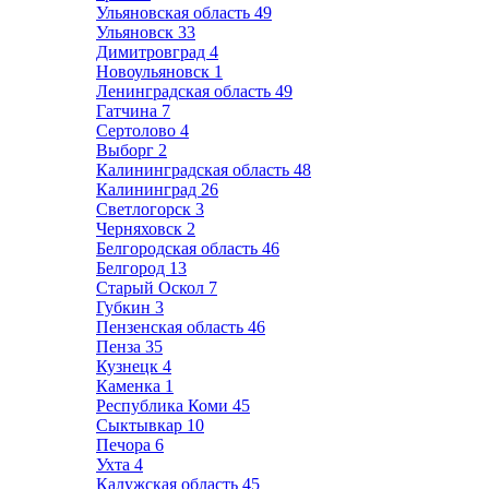
Ульяновская область
49
Ульяновск
33
Димитровград
4
Новоульяновск
1
Ленинградская область
49
Гатчина
7
Сертолово
4
Выборг
2
Калининградская область
48
Калининград
26
Светлогорск
3
Черняховск
2
Белгородская область
46
Белгород
13
Старый Оскол
7
Губкин
3
Пензенская область
46
Пенза
35
Кузнецк
4
Каменка
1
Республика Коми
45
Сыктывкар
10
Печора
6
Ухта
4
Калужская область
45