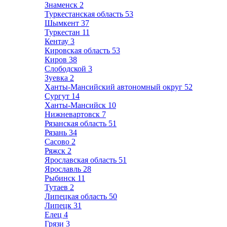
Знаменск
2
Туркестанская область
53
Шымкент
37
Туркестан
11
Кентау
3
Кировская область
53
Киров
38
Слободской
3
Зуевка
2
Ханты-Мансийский автономный округ
52
Сургут
14
Ханты-Мансийск
10
Нижневартовск
7
Рязанская область
51
Рязань
34
Сасово
2
Ряжск
2
Ярославская область
51
Ярославль
28
Рыбинск
11
Тутаев
2
Липецкая область
50
Липецк
31
Елец
4
Грязи
3