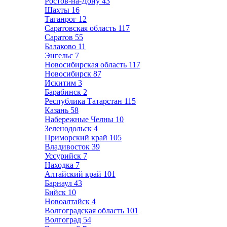
Ростов-на-Дону
43
Шахты
16
Таганрог
12
Саратовская область
117
Саратов
55
Балаково
11
Энгельс
7
Новосибирская область
117
Новосибирск
87
Искитим
3
Барабинск
2
Республика Татарстан
115
Казань
58
Набережные Челны
10
Зеленодольск
4
Приморский край
105
Владивосток
39
Уссурийск
7
Находка
7
Алтайский край
101
Барнаул
43
Бийск
10
Новоалтайск
4
Волгоградская область
101
Волгоград
54