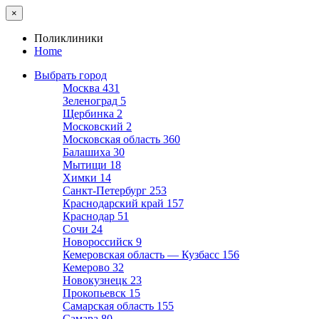
×
Поликлиники
Home
Выбрать город
Москва
431
Зеленоград
5
Щербинка
2
Московский
2
Московская область
360
Балашиха
30
Мытищи
18
Химки
14
Санкт-Петербург
253
Краснодарский край
157
Краснодар
51
Сочи
24
Новороссийск
9
Кемеровская область — Кузбасс
156
Кемерово
32
Новокузнецк
23
Прокопьевск
15
Самарская область
155
Самара
80