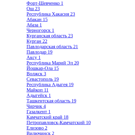
Форт-Шевченко
1
Ош
23
Республика Хакасия
23
Абакан
15
Абаза
1
Черногорск
1
Курганская область
23
Курган
22
Павлодарская область
21
Павлодар
19
Аксу
1
Республика Марий Эл
20
Йошкар-Ола
15
Волжск
3
Севастополь
19
Республика Адыгея
19
Майкоп
11
Адыгейск
1
Ташкентская область
19
Чирчик
4
Газалкент
1
Камчатский край
18
Петропавловск-Камчатский
10
Елизово
2
Вилючинск
2