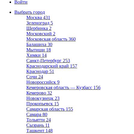
Войти
Выбрать город
Москва
431
Зеленоград
5
Щербинка
2
Московский
2
Московская область
360
Балашиха
30
Мытищи
18
Химки
14
Санкт-Петербург
253
Краснодарский край
157
Краснодар
51
Сочи
24
Новороссийск
9
Кемеровская область — Кузбасс
156
Кемерово
32
Новокузнецк
23
Прокопьевск
15
Самарская область
155
Самара
80
Тольятти
24
Сызрань
11
Ташкент
148