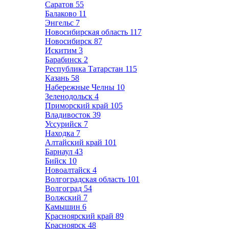
Саратов
55
Балаково
11
Энгельс
7
Новосибирская область
117
Новосибирск
87
Искитим
3
Барабинск
2
Республика Татарстан
115
Казань
58
Набережные Челны
10
Зеленодольск
4
Приморский край
105
Владивосток
39
Уссурийск
7
Находка
7
Алтайский край
101
Барнаул
43
Бийск
10
Новоалтайск
4
Волгоградская область
101
Волгоград
54
Волжский
7
Камышин
6
Красноярский край
89
Красноярск
48