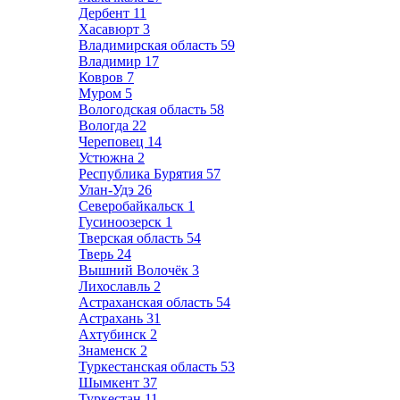
Дербент
11
Хасавюрт
3
Владимирская область
59
Владимир
17
Ковров
7
Муром
5
Вологодская область
58
Вологда
22
Череповец
14
Устюжна
2
Республика Бурятия
57
Улан-Удэ
26
Северобайкальск
1
Гусиноозерск
1
Тверская область
54
Тверь
24
Вышний Волочёк
3
Лихославль
2
Астраханская область
54
Астрахань
31
Ахтубинск
2
Знаменск
2
Туркестанская область
53
Шымкент
37
Туркестан
11