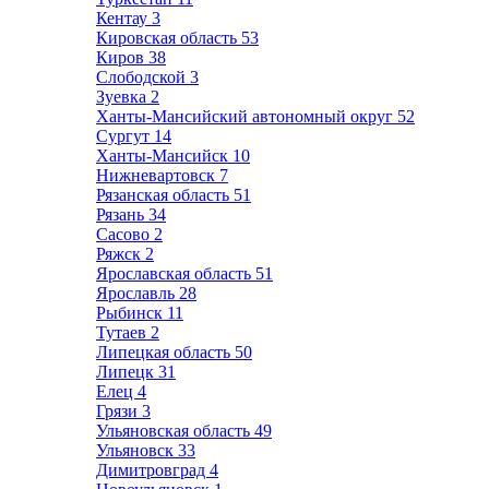
Кентау
3
Кировская область
53
Киров
38
Слободской
3
Зуевка
2
Ханты-Мансийский автономный округ
52
Сургут
14
Ханты-Мансийск
10
Нижневартовск
7
Рязанская область
51
Рязань
34
Сасово
2
Ряжск
2
Ярославская область
51
Ярославль
28
Рыбинск
11
Тутаев
2
Липецкая область
50
Липецк
31
Елец
4
Грязи
3
Ульяновская область
49
Ульяновск
33
Димитровград
4