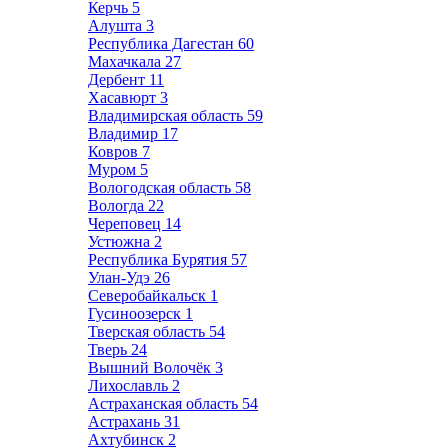
Керчь
5
Алушта
3
Республика Дагестан
60
Махачкала
27
Дербент
11
Хасавюрт
3
Владимирская область
59
Владимир
17
Ковров
7
Муром
5
Вологодская область
58
Вологда
22
Череповец
14
Устюжна
2
Республика Бурятия
57
Улан-Удэ
26
Северобайкальск
1
Гусиноозерск
1
Тверская область
54
Тверь
24
Вышний Волочёк
3
Лихославль
2
Астраханская область
54
Астрахань
31
Ахтубинск
2