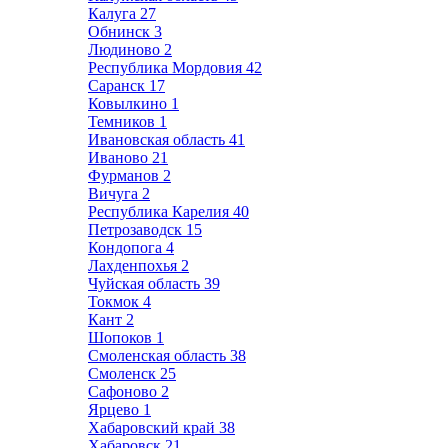
Калуга
27
Обнинск
3
Людиново
2
Республика Мордовия
42
Саранск
17
Ковылкино
1
Темников
1
Ивановская область
41
Иваново
21
Фурманов
2
Вичуга
2
Республика Карелия
40
Петрозаводск
15
Кондопога
4
Лахденпохья
2
Чуйская область
39
Токмок
4
Кант
2
Шопоков
1
Смоленская область
38
Смоленск
25
Сафоново
2
Ярцево
1
Хабаровский край
38
Хабаровск
21