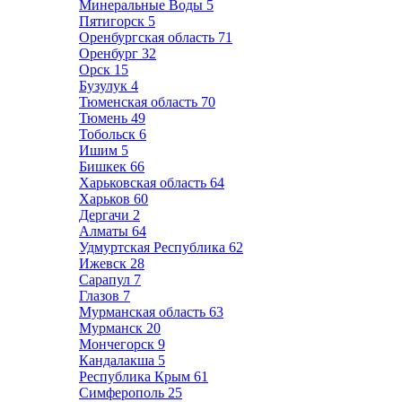
Минеральные Воды
5
Пятигорск
5
Оренбургская область
71
Оренбург
32
Орск
15
Бузулук
4
Тюменская область
70
Тюмень
49
Тобольск
6
Ишим
5
Бишкек
66
Харьковская область
64
Харьков
60
Дергачи
2
Алматы
64
Удмуртская Республика
62
Ижевск
28
Сарапул
7
Глазов
7
Мурманская область
63
Мурманск
20
Мончегорск
9
Кандалакша
5
Республика Крым
61
Симферополь
25