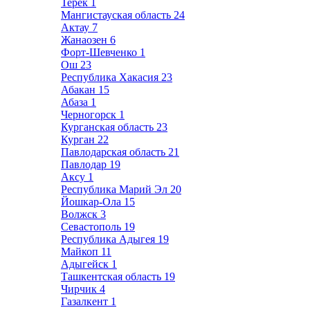
Терек
1
Мангистауская область
24
Актау
7
Жанаозен
6
Форт-Шевченко
1
Ош
23
Республика Хакасия
23
Абакан
15
Абаза
1
Черногорск
1
Курганская область
23
Курган
22
Павлодарская область
21
Павлодар
19
Аксу
1
Республика Марий Эл
20
Йошкар-Ола
15
Волжск
3
Севастополь
19
Республика Адыгея
19
Майкоп
11
Адыгейск
1
Ташкентская область
19
Чирчик
4
Газалкент
1