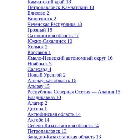
Камчатский край
18
Петропавловск-Камчатский
10
Елизово
2
Вилючинск
2
Чеченская Республика
18
Грозный
18
Сахалинская область
17
Южно-Сахалинск
10
Холмск
2
Корсаков
1
Ямало-Ненецкий автономный округ
16
Ноябрьск
5
Салехард
4
Новый Уренгой
2
Атырауская область
16
Атырау
15
Республика Северная Осетия — Алания
15
Владикавказ
10
Алагир
2
Дигора
1
Актюбинская область
14
Актобе
14
Северо-Казахстанская область
14
Петропавловск
13
Западно-Казахстанская область
13