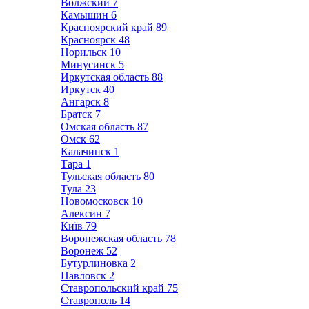
Волжский
7
Камышин
6
Красноярский край
89
Красноярск
48
Норильск
10
Минусинск
5
Иркутская область
88
Иркутск
40
Ангарск
8
Братск
7
Омская область
87
Омск
62
Калачинск
1
Тара
1
Тульская область
80
Тула
23
Новомосковск
10
Алексин
7
Київ
79
Воронежская область
78
Воронеж
52
Бутурлиновка
2
Павловск
2
Ставропольский край
75
Ставрополь
14