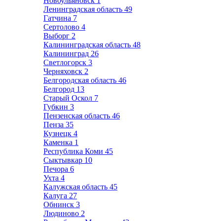
Новоульяновск
1
Ленинградская область
49
Гатчина
7
Сертолово
4
Выборг
2
Калининградская область
48
Калининград
26
Светлогорск
3
Черняховск
2
Белгородская область
46
Белгород
13
Старый Оскол
7
Губкин
3
Пензенская область
46
Пенза
35
Кузнецк
4
Каменка
1
Республика Коми
45
Сыктывкар
10
Печора
6
Ухта
4
Калужская область
45
Калуга
27
Обнинск
3
Людиново
2