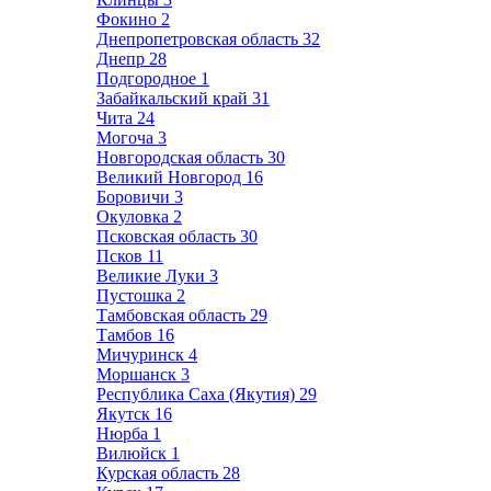
Фокино
2
Днепропетровская область
32
Днепр
28
Подгородное
1
Забайкальский край
31
Чита
24
Могоча
3
Новгородская область
30
Великий Новгород
16
Боровичи
3
Окуловка
2
Псковская область
30
Псков
11
Великие Луки
3
Пустошка
2
Тамбовская область
29
Тамбов
16
Мичуринск
4
Моршанск
3
Республика Саха (Якутия)
29
Якутск
16
Нюрба
1
Вилюйск
1
Курская область
28