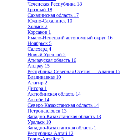
Чеченская Республика
18
Грозный
18
Сахалинская область
17
Южно-Сахалинск
10
Холмск
2
Корсаков
1
Ямало-Ненецкий автономный округ
16
Ноябрьск
5
Салехард
4
Новый Уренгой
2
Атырауская область
16
Атырау
15
Республика Северная Осетия — Алания
15
Владикавказ
10
Алагир
2
Дигора
1
Актюбинская область
14
Актобе
14
Северо-Казахстанская область
14
Петропавловск
13
Западно-Казахстанская область
13
Уральск
10
Западно-Казахтанская область
1
Республика Алтай
12
Горно-Алтайск
3