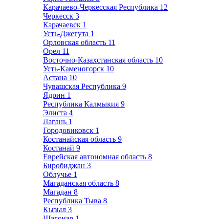
Карачаево-Черкесская Республика
12
Черкесск
3
Карачаевск
1
Усть-Джегута
1
Орловская область
11
Орел
11
Восточно-Казахстанская область
10
Усть-Каменогорск
10
Астана
10
Чувашская Республика
9
Ядрин
1
Республика Калмыкия
9
Элиста
4
Лагань
1
Городовиковск
1
Костанайская область
9
Костанай
9
Еврейская автономная область
8
Биробиджан
3
Облучье
1
Магаданская область
8
Магадан
8
Республика Тыва
8
Кызыл
3
Шагонар
1