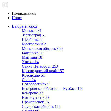
×
Поликлиники
Home
Выбрать город
Москва
431
Зеленоград
5
Щербинка
2
Московский
2
Московская область
360
Балашиха
30
Мытищи
18
Химки
14
Санкт-Петербург
253
Краснодарский край
157
Краснодар
51
Сочи
24
Новороссийск
9
Кемеровская область — Кузбасс
156
Кемерово
32
Новокузнецк
23
Прокопьевск
15
Самарская область
155
Самара
80