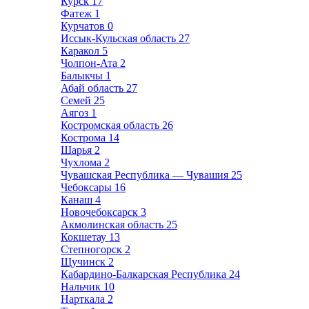
Курск
17
Фатеж
1
Курчатов
0
Иссык-Кульская область
27
Каракол
5
Чолпон-Ата
2
Балыкчы
1
Абай область
27
Семей
25
Аягоз
1
Костромская область
26
Кострома
14
Шарья
2
Чухлома
2
Чувашская Республика — Чувашия
25
Чебоксары
16
Канаш
4
Новочебоксарск
3
Акмолинская область
25
Кокшетау
13
Степногорск
2
Щучинск
2
Кабардино-Балкарская Республика
24
Нальчик
10
Нарткала
2