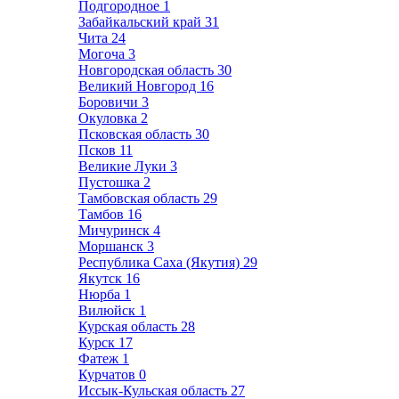
Подгородное
1
Забайкальский край
31
Чита
24
Могоча
3
Новгородская область
30
Великий Новгород
16
Боровичи
3
Окуловка
2
Псковская область
30
Псков
11
Великие Луки
3
Пустошка
2
Тамбовская область
29
Тамбов
16
Мичуринск
4
Моршанск
3
Республика Саха (Якутия)
29
Якутск
16
Нюрба
1
Вилюйск
1
Курская область
28
Курск
17
Фатеж
1
Курчатов
0
Иссык-Кульская область
27