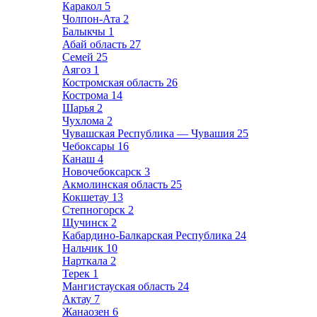
Каракол
5
Чолпон-Ата
2
Балыкчы
1
Абай область
27
Семей
25
Аягоз
1
Костромская область
26
Кострома
14
Шарья
2
Чухлома
2
Чувашская Республика — Чувашия
25
Чебоксары
16
Канаш
4
Новочебоксарск
3
Акмолинская область
25
Кокшетау
13
Степногорск
2
Щучинск
2
Кабардино-Балкарская Республика
24
Нальчик
10
Нарткала
2
Терек
1
Мангистауская область
24
Актау
7
Жанаозен
6