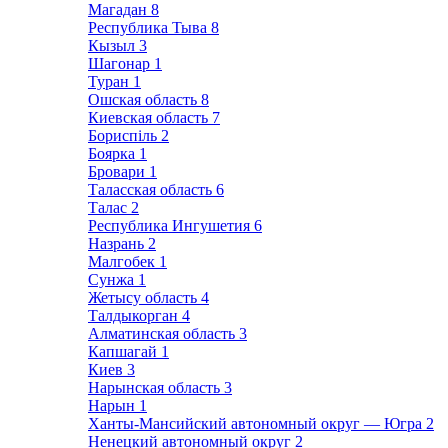
Магадан
8
Республика Тыва
8
Кызыл
3
Шагонар
1
Туран
1
Ошская область
8
Киевская область
7
Бориспіль
2
Боярка
1
Бровари
1
Таласская область
6
Талас
2
Республика Ингушетия
6
Назрань
2
Малгобек
1
Сунжа
1
Жетысу область
4
Талдыкорган
4
Алматинская область
3
Капшагай
1
Киев
3
Нарынская область
3
Нарын
1
Ханты-Мансийский автономный округ — Югра
2
Ненецкий автономный округ
2