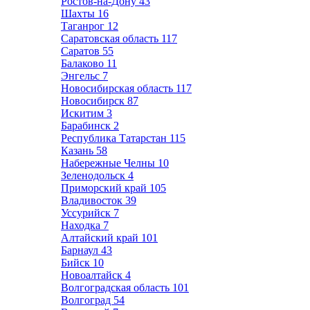
Ростов-на-Дону
43
Шахты
16
Таганрог
12
Саратовская область
117
Саратов
55
Балаково
11
Энгельс
7
Новосибирская область
117
Новосибирск
87
Искитим
3
Барабинск
2
Республика Татарстан
115
Казань
58
Набережные Челны
10
Зеленодольск
4
Приморский край
105
Владивосток
39
Уссурийск
7
Находка
7
Алтайский край
101
Барнаул
43
Бийск
10
Новоалтайск
4
Волгоградская область
101
Волгоград
54