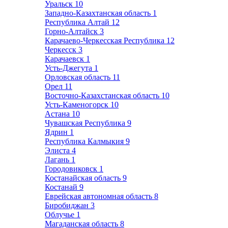
Уральск
10
Западно-Казахтанская область
1
Республика Алтай
12
Горно-Алтайск
3
Карачаево-Черкесская Республика
12
Черкесск
3
Карачаевск
1
Усть-Джегута
1
Орловская область
11
Орел
11
Восточно-Казахстанская область
10
Усть-Каменогорск
10
Астана
10
Чувашская Республика
9
Ядрин
1
Республика Калмыкия
9
Элиста
4
Лагань
1
Городовиковск
1
Костанайская область
9
Костанай
9
Еврейская автономная область
8
Биробиджан
3
Облучье
1
Магаданская область
8