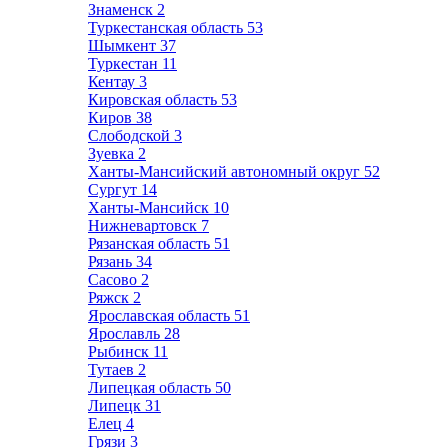
Знаменск
2
Туркестанская область
53
Шымкент
37
Туркестан
11
Кентау
3
Кировская область
53
Киров
38
Слободской
3
Зуевка
2
Ханты-Мансийский автономный округ
52
Сургут
14
Ханты-Мансийск
10
Нижневартовск
7
Рязанская область
51
Рязань
34
Сасово
2
Ряжск
2
Ярославская область
51
Ярославль
28
Рыбинск
11
Тутаев
2
Липецкая область
50
Липецк
31
Елец
4
Грязи
3