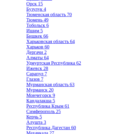
Орск
15
Бузулук
4
Тюменская область
70
Тюмень
49
Тобольск
6
Ишим
5
Бишкек
66
Харьковская область
64
Харьков
60
Дергачи
2
Алматы
64
Удмуртская Республика
62
Ижевск
28
Сарапул
7
Глазов
7
Мурманская область
63
Мурманск
20
Мончегорск
9
Кандалакша
5
Республика Крым
61
Симферополь
25
Керчь
5
Алушта
3
Республика Дагестан
60
Махачкала
27