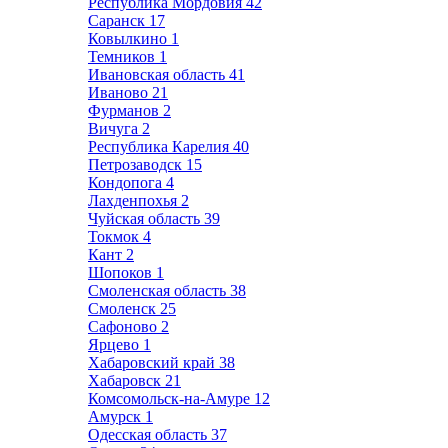
Республика Мордовия
42
Саранск
17
Ковылкино
1
Темников
1
Ивановская область
41
Иваново
21
Фурманов
2
Вичуга
2
Республика Карелия
40
Петрозаводск
15
Кондопога
4
Лахденпохья
2
Чуйская область
39
Токмок
4
Кант
2
Шопоков
1
Смоленская область
38
Смоленск
25
Сафоново
2
Ярцево
1
Хабаровский край
38
Хабаровск
21
Комсомольск-на-Амуре
12
Амурск
1
Одесская область
37