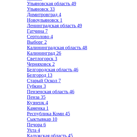
Ульяновская область
49
Ульяновск
33
Димитровград
4
Новоульяновск
1
Ленинградская область
49
Гатчина
7
Сертолово
4
Выборг
2
Калининградская область
48
Калининград
26
Светлогорск
3
Черняховск
2
Белгородская область
46
Белгород
13
Старый Оскол
7
Губкин
3
Пензенская область
46
Пенза
35
Кузнецк
4
Каменка
1
Республика Коми
45
Сыктывкар
10
Печора
6
Ухта
4
Калужская область
45