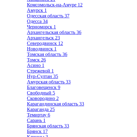
Комсомольск-на-Амуре
12
Амурск
1
Одесская область
37
Одесса
34
Черноморск
1
Архангельская область
36
Архангельск
23
Северодвинск
12
Новодвинск
1
Томская область
36
Томск
26
Асино
1
Стрежевой
1
Нур-Султан
35
Амурская область
33
Благовещенск
9
Свободный
5
Сковородино
2
Карагандинская область
33
Караганда
25
Темиртау
6
Сарань
1
Брянская область
33
Брянск
17
Клинцы
3