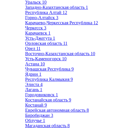
Уральск
10
Западно-Казахтанская область
1
Республика Алтай
12
Горно-Алтайск
3
Карачаево-Черкесская Республика
12
Черкесск
3
Карачаевск
1
Усть-Джегута
1
Орловская область
11
Орел
11
Восточно-Казахстанская область
10
Усть-Каменогорск
10
Астана
10
Чувашская Республика
9
Ядрин
1
Республика Калмыкия
9
Элиста
4
Лагань
1
Городовиковск
1
Костанайская область
9
Костанай
9
Еврейская автономная область
8
Биробиджан
3
Облучье
1
Магаданская область
8