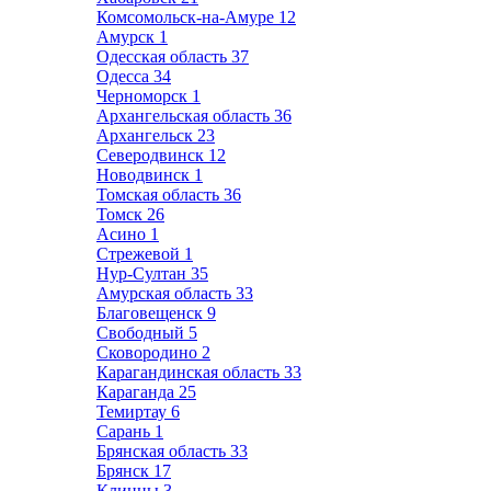
Комсомольск-на-Амуре
12
Амурск
1
Одесская область
37
Одесса
34
Черноморск
1
Архангельская область
36
Архангельск
23
Северодвинск
12
Новодвинск
1
Томская область
36
Томск
26
Асино
1
Стрежевой
1
Нур-Султан
35
Амурская область
33
Благовещенск
9
Свободный
5
Сковородино
2
Карагандинская область
33
Караганда
25
Темиртау
6
Сарань
1
Брянская область
33
Брянск
17
Клинцы
3