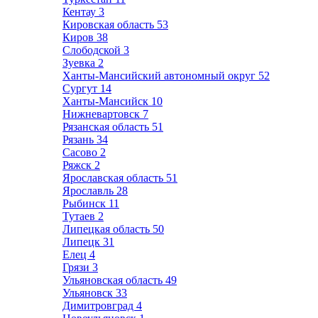
Кентау
3
Кировская область
53
Киров
38
Слободской
3
Зуевка
2
Ханты-Мансийский автономный округ
52
Сургут
14
Ханты-Мансийск
10
Нижневартовск
7
Рязанская область
51
Рязань
34
Сасово
2
Ряжск
2
Ярославская область
51
Ярославль
28
Рыбинск
11
Тутаев
2
Липецкая область
50
Липецк
31
Елец
4
Грязи
3
Ульяновская область
49
Ульяновск
33
Димитровград
4