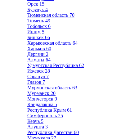
Орск
15
Бузулук
4
Тюменская область
70
Тюмень
49
Тобольск
6
Ишим
5
Бишкек
66
Харьковская область
64
Харьков
60
Дергачи
2
Алматы
64
Удмуртская Республика
62
Ижевск
28
Сарапул
7
Глазов
7
Мурманская область
63
Мурманск
20
Мончегорск
9
Кандалакша
5
Республика Крым
61
Симферополь
25
Керчь
5
Алушта
3
Республика Дагестан
60
Махачкала
27