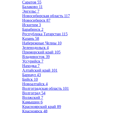
Саратов
55
Балаково
11
Энгельс
7
Новосибирская область
117
Новосибирск
87
Искитим
3
Барабинск
2
Республика Татарстан
115
Казань
58
Набережные Челны
10
Зеленодольск
4
Приморский край
105
Владивосток
39
Уссурийск
7
Находка
7
Алтайский край
101
Барнаул
43
Бийск
10
Новоалтайск
4
Волгоградская область
101
Волгоград
54
Волжский
7
Камышин
6
Красноярский край
89
Красноярск
48