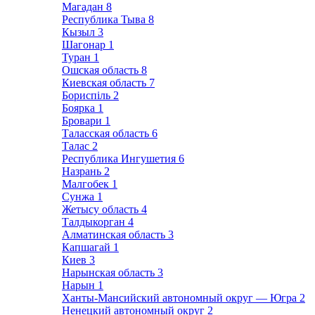
Магадан
8
Республика Тыва
8
Кызыл
3
Шагонар
1
Туран
1
Ошская область
8
Киевская область
7
Бориспіль
2
Боярка
1
Бровари
1
Таласская область
6
Талас
2
Республика Ингушетия
6
Назрань
2
Малгобек
1
Сунжа
1
Жетысу область
4
Талдыкорган
4
Алматинская область
3
Капшагай
1
Киев
3
Нарынская область
3
Нарын
1
Ханты-Мансийский автономный округ — Югра
2
Ненецкий автономный округ
2