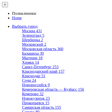
×
Поликлиники
Home
Выбрать город
Москва
431
Зеленоград
5
Щербинка
2
Московский
2
Московская область
360
Балашиха
30
Мытищи
18
Химки
14
Санкт-Петербург
253
Краснодарский край
157
Краснодар
51
Сочи
24
Новороссийск
9
Кемеровская область — Кузбасс
156
Кемерово
32
Новокузнецк
23
Прокопьевск
15
Самарская область
155
Самара
80