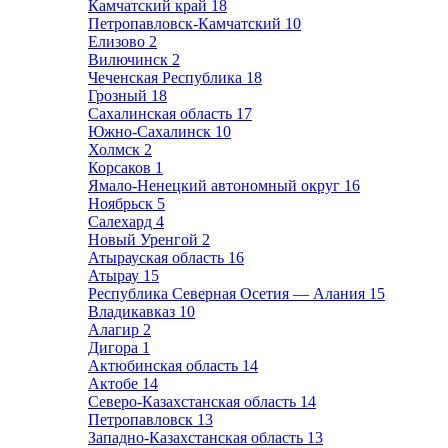
Камчатский край
18
Петропавловск-Камчатский
10
Елизово
2
Вилючинск
2
Чеченская Республика
18
Грозный
18
Сахалинская область
17
Южно-Сахалинск
10
Холмск
2
Корсаков
1
Ямало-Ненецкий автономный округ
16
Ноябрьск
5
Салехард
4
Новый Уренгой
2
Атырауская область
16
Атырау
15
Республика Северная Осетия — Алания
15
Владикавказ
10
Алагир
2
Дигора
1
Актюбинская область
14
Актобе
14
Северо-Казахстанская область
14
Петропавловск
13
Западно-Казахстанская область
13