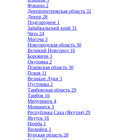
Фокино
2
Днепропетровская область
32
Днепр
28
Подгородное
1
Забайкальский край
31
Чита
24
Могоча
3
Новгородская область
30
Великий Новгород
16
Боровичи
3
Окуловка
2
Псковская область
30
Псков
11
Великие Луки
3
Пустошка
2
Тамбовская область
29
Тамбов
16
Мичуринск
4
Моршанск
3
Республика Саха (Якутия)
29
Якутск
16
Нюрба
1
Вилюйск
1
Курская область
28