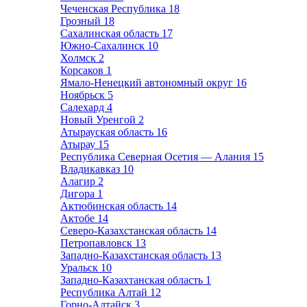
Чеченская Республика
18
Грозный
18
Сахалинская область
17
Южно-Сахалинск
10
Холмск
2
Корсаков
1
Ямало-Ненецкий автономный округ
16
Ноябрьск
5
Салехард
4
Новый Уренгой
2
Атырауская область
16
Атырау
15
Республика Северная Осетия — Алания
15
Владикавказ
10
Алагир
2
Дигора
1
Актюбинская область
14
Актобе
14
Северо-Казахстанская область
14
Петропавловск
13
Западно-Казахстанская область
13
Уральск
10
Западно-Казахтанская область
1
Республика Алтай
12
Горно-Алтайск
3