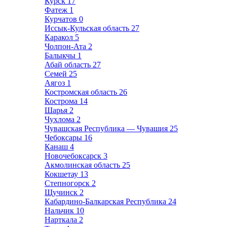
Курск
17
Фатеж
1
Курчатов
0
Иссык-Кульская область
27
Каракол
5
Чолпон-Ата
2
Балыкчы
1
Абай область
27
Семей
25
Аягоз
1
Костромская область
26
Кострома
14
Шарья
2
Чухлома
2
Чувашская Республика — Чувашия
25
Чебоксары
16
Канаш
4
Новочебоксарск
3
Акмолинская область
25
Кокшетау
13
Степногорск
2
Щучинск
2
Кабардино-Балкарская Республика
24
Нальчик
10
Нарткала
2