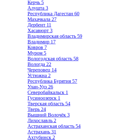
Керчь
5
Алушта
3
Республика Дагестан
60
Махачкала
27
Дербент
11
Хасавюрт
3
Владимирская область
59
Владимир
17
Ковров
7
Муром
5
Вологодская область
58
Вологда
22
Череповец
14
Устюжна
2
Республика Бурятия
57
Улан-Удэ
26
Северобайкальск
1
Гусиноозерск
1
Тверская область
54
Тверь
24
Вышний Волочёк
3
Лихославль
2
Астраханская область
54
Астрахань
31
Ахтубинск
2