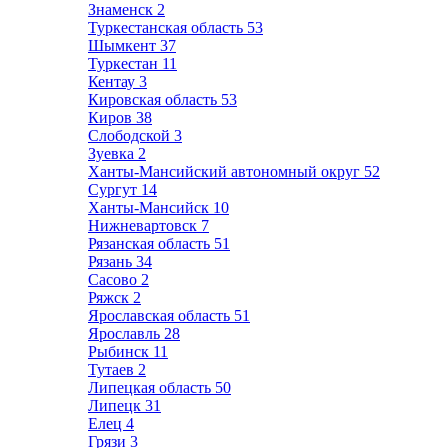
Знаменск
2
Туркестанская область
53
Шымкент
37
Туркестан
11
Кентау
3
Кировская область
53
Киров
38
Слободской
3
Зуевка
2
Ханты-Мансийский автономный округ
52
Сургут
14
Ханты-Мансийск
10
Нижневартовск
7
Рязанская область
51
Рязань
34
Сасово
2
Ряжск
2
Ярославская область
51
Ярославль
28
Рыбинск
11
Тутаев
2
Липецкая область
50
Липецк
31
Елец
4
Грязи
3