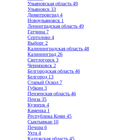
Ульяновская область
49
Ульяновск
33
Димитровград
4
Новоульяновск
1
Ленинградская область
49
Гатчина
7
Сертолово
4
Выборг
2
Калининградская область
48
Калининград
26
Светлогорск
3
Черняховск
2
Белгородская область
46
Белгород
13
Старый Оскол
7
Губкин
3
Пензенская область
46
Пенза
35
Кузнецк
4
Каменка
1
Республика Коми
45
Сыктывкар
10
Печора
6
Ухта
4
Калужская область
45