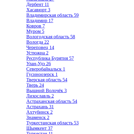
Дербент
11
Хасавюрт
3
Владимирская область
59
Владимир
17
Ковров
7
Муром
5
Вологодская область
58
Вологда
22
Череповец
14
Устюжна
2
Республика Бурятия
57
Улан-Удэ
26
Северобайкальск
1
Гусиноозерск
1
Тверская область
54
Тверь
24
Вышний Волочёк
3
Лихославль
2
Астраханская область
54
Астрахань
31
Ахтубинск
2
Знаменск
2
Туркестанская область
53
Шымкент
37
Туркестан
11