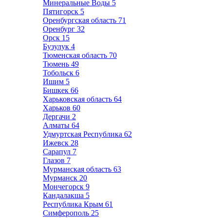
Минеральные Воды
5
Пятигорск
5
Оренбургская область
71
Оренбург
32
Орск
15
Бузулук
4
Тюменская область
70
Тюмень
49
Тобольск
6
Ишим
5
Бишкек
66
Харьковская область
64
Харьков
60
Дергачи
2
Алматы
64
Удмуртская Республика
62
Ижевск
28
Сарапул
7
Глазов
7
Мурманская область
63
Мурманск
20
Мончегорск
9
Кандалакша
5
Республика Крым
61
Симферополь
25