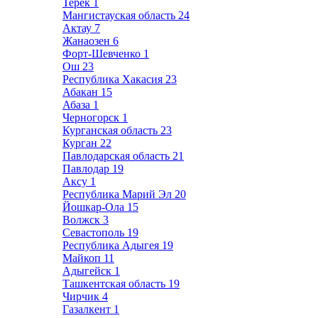
Терек
1
Мангистауская область
24
Актау
7
Жанаозен
6
Форт-Шевченко
1
Ош
23
Республика Хакасия
23
Абакан
15
Абаза
1
Черногорск
1
Курганская область
23
Курган
22
Павлодарская область
21
Павлодар
19
Аксу
1
Республика Марий Эл
20
Йошкар-Ола
15
Волжск
3
Севастополь
19
Республика Адыгея
19
Майкоп
11
Адыгейск
1
Ташкентская область
19
Чирчик
4
Газалкент
1