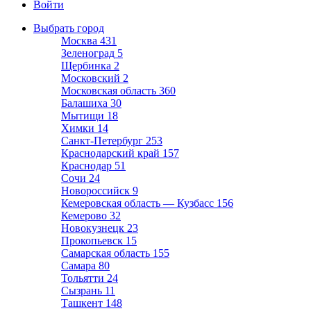
Войти
Выбрать город
Москва
431
Зеленоград
5
Щербинка
2
Московский
2
Московская область
360
Балашиха
30
Мытищи
18
Химки
14
Санкт-Петербург
253
Краснодарский край
157
Краснодар
51
Сочи
24
Новороссийск
9
Кемеровская область — Кузбасс
156
Кемерово
32
Новокузнецк
23
Прокопьевск
15
Самарская область
155
Самара
80
Тольятти
24
Сызрань
11
Ташкент
148