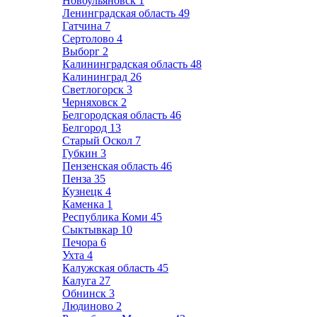
Новоульяновск
1
Ленинградская область
49
Гатчина
7
Сертолово
4
Выборг
2
Калининградская область
48
Калининград
26
Светлогорск
3
Черняховск
2
Белгородская область
46
Белгород
13
Старый Оскол
7
Губкин
3
Пензенская область
46
Пенза
35
Кузнецк
4
Каменка
1
Республика Коми
45
Сыктывкар
10
Печора
6
Ухта
4
Калужская область
45
Калуга
27
Обнинск
3
Людиново
2