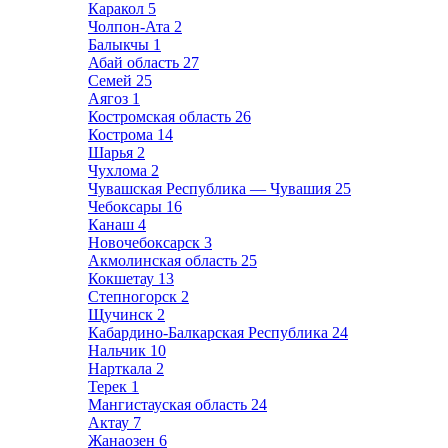
Каракол
5
Чолпон-Ата
2
Балыкчы
1
Абай область
27
Семей
25
Аягоз
1
Костромская область
26
Кострома
14
Шарья
2
Чухлома
2
Чувашская Республика — Чувашия
25
Чебоксары
16
Канаш
4
Новочебоксарск
3
Акмолинская область
25
Кокшетау
13
Степногорск
2
Щучинск
2
Кабардино-Балкарская Республика
24
Нальчик
10
Нарткала
2
Терек
1
Мангистауская область
24
Актау
7
Жанаозен
6