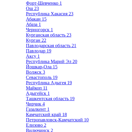
Форт-Шевченко
1
Ош
23
Республика Хакасия
23
Абакан
15
Абаза
1
Черногорск
1
Курганская область
23
Курган
22
Павлодарская область
21
Павлодар
19
Аксу
1
Республика Марий Эл
20
Йошкар-Ола
15
Волжск
3
Севастополь
19
Республика Адыгея
19
Майкоп
11
Адыгейск
1
Ташкентская область
19
Чирчик
4
Газалкент
1
Камчатский край
18
Петропавловск-Камчатский
10
Елизово
2
Вилючинск
2