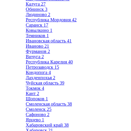
Калуга
27
Обнинск
3
Людиново
2
Республика Мордовия
42
Саранск
17
Ковылкино
1
Темников
1
Ивановская область
41
Иваново
21
Фурманов
2
Вичуга
2
Республика Карелия
40
Петрозаводск
15
Кондопога
4
Лахденпохья
2
Чуйская область
39
Токмок
4
Кант
2
Шопоков
1
Смоленская область
38
Смоленск
25
Сафоново
2
Ярцево
1
Хабаровский край
38
Хабаровск
21