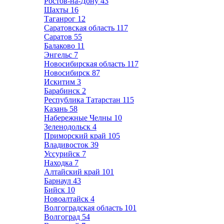
Ростов-на-Дону
43
Шахты
16
Таганрог
12
Саратовская область
117
Саратов
55
Балаково
11
Энгельс
7
Новосибирская область
117
Новосибирск
87
Искитим
3
Барабинск
2
Республика Татарстан
115
Казань
58
Набережные Челны
10
Зеленодольск
4
Приморский край
105
Владивосток
39
Уссурийск
7
Находка
7
Алтайский край
101
Барнаул
43
Бийск
10
Новоалтайск
4
Волгоградская область
101
Волгоград
54