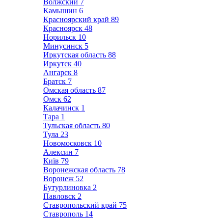
Волжский
7
Камышин
6
Красноярский край
89
Красноярск
48
Норильск
10
Минусинск
5
Иркутская область
88
Иркутск
40
Ангарск
8
Братск
7
Омская область
87
Омск
62
Калачинск
1
Тара
1
Тульская область
80
Тула
23
Новомосковск
10
Алексин
7
Київ
79
Воронежская область
78
Воронеж
52
Бутурлиновка
2
Павловск
2
Ставропольский край
75
Ставрополь
14