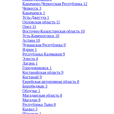
Карачаево-Черкесская Республика
12
Черкесск
3
Карачаевск
1
Усть-Джегута
1
Орловская область
11
Орел
11
Восточно-Казахстанская область
10
Усть-Каменогорск
10
Астана
10
Чувашская Республика
9
Ядрин
1
Республика Калмыкия
9
Элиста
4
Лагань
1
Городовиковск
1
Костанайская область
9
Костанай
9
Еврейская автономная область
8
Биробиджан
3
Облучье
1
Магаданская область
8
Магадан
8
Республика Тыва
8
Кызыл
3
Шагонар
1