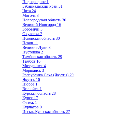
Подгородное
1
Забайкальский край
31
Чита
24
Могоча
3
Новгородская область
30
Великий Новгород
16
Боровичи
3
Окуловка
2
Псковская область
30
Псков
11
Великие Луки
3
Пустошка
2
Тамбовская область
29
Тамбов
16
Мичуринск
4
Моршанск
3
Республика Саха (Якутия)
29
Якутск
16
Нюрба
1
Вилюйск
1
Курская область
28
Курск
17
Фатеж
1
Курчатов
0
Иссык-Кульская область
27