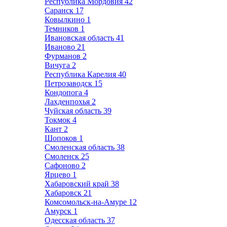
Республика Мордовия
42
Саранск
17
Ковылкино
1
Темников
1
Ивановская область
41
Иваново
21
Фурманов
2
Вичуга
2
Республика Карелия
40
Петрозаводск
15
Кондопога
4
Лахденпохья
2
Чуйская область
39
Токмок
4
Кант
2
Шопоков
1
Смоленская область
38
Смоленск
25
Сафоново
2
Ярцево
1
Хабаровский край
38
Хабаровск
21
Комсомольск-на-Амуре
12
Амурск
1
Одесская область
37