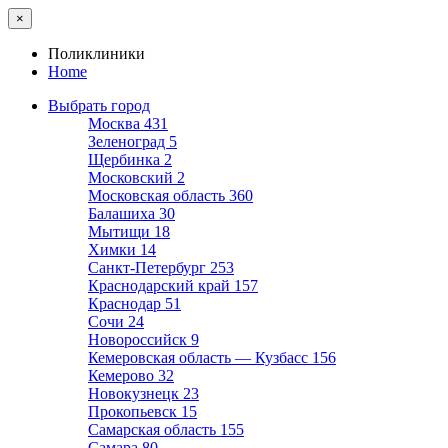
×
Поликлиники
Home
Выбрать город
Москва
431
Зеленоград
5
Щербинка
2
Московский
2
Московская область
360
Балашиха
30
Мытищи
18
Химки
14
Санкт-Петербург
253
Краснодарский край
157
Краснодар
51
Сочи
24
Новороссийск
9
Кемеровская область — Кузбасс
156
Кемерово
32
Новокузнецк
23
Прокопьевск
15
Самарская область
155
Самара
80