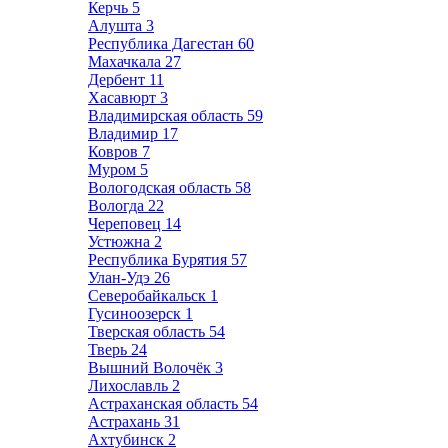
Керчь
5
Алушта
3
Республика Дагестан
60
Махачкала
27
Дербент
11
Хасавюрт
3
Владимирская область
59
Владимир
17
Ковров
7
Муром
5
Вологодская область
58
Вологда
22
Череповец
14
Устюжна
2
Республика Бурятия
57
Улан-Удэ
26
Северобайкальск
1
Гусиноозерск
1
Тверская область
54
Тверь
24
Вышний Волочёк
3
Лихославль
2
Астраханская область
54
Астрахань
31
Ахтубинск
2