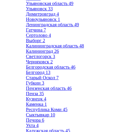
Ульяновская область
49
Ульяновск
33
Димитровград
4
Новоульяновск
1
Ленинградская область
49
Гатчина
7
Сертолово
4
Выборг
2
Калининградская область
48
Калининград
26
Светлогорск
3
Черняховск
2
Белгородская область
46
Белгород
13
Старый Оскол
7
Губкин
3
Пензенская область
46
Пенза
35
Кузнецк
4
Каменка
1
Республика Коми
45
Сыктывкар
10
Печора
6
Ухта
4
Калужская область
45