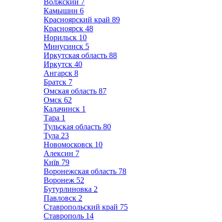
Волжский
7
Камышин
6
Красноярский край
89
Красноярск
48
Норильск
10
Минусинск
5
Иркутская область
88
Иркутск
40
Ангарск
8
Братск
7
Омская область
87
Омск
62
Калачинск
1
Тара
1
Тульская область
80
Тула
23
Новомосковск
10
Алексин
7
Київ
79
Воронежская область
78
Воронеж
52
Бутурлиновка
2
Павловск
2
Ставропольский край
75
Ставрополь
14