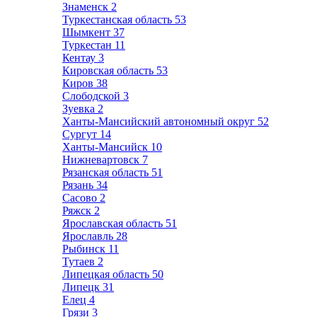
Знаменск
2
Туркестанская область
53
Шымкент
37
Туркестан
11
Кентау
3
Кировская область
53
Киров
38
Слободской
3
Зуевка
2
Ханты-Мансийский автономный округ
52
Сургут
14
Ханты-Мансийск
10
Нижневартовск
7
Рязанская область
51
Рязань
34
Сасово
2
Ряжск
2
Ярославская область
51
Ярославль
28
Рыбинск
11
Тутаев
2
Липецкая область
50
Липецк
31
Елец
4
Грязи
3