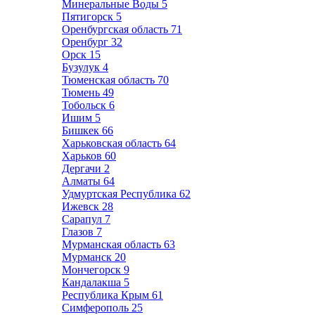
Минеральные Воды
5
Пятигорск
5
Оренбургская область
71
Оренбург
32
Орск
15
Бузулук
4
Тюменская область
70
Тюмень
49
Тобольск
6
Ишим
5
Бишкек
66
Харьковская область
64
Харьков
60
Дергачи
2
Алматы
64
Удмуртская Республика
62
Ижевск
28
Сарапул
7
Глазов
7
Мурманская область
63
Мурманск
20
Мончегорск
9
Кандалакша
5
Республика Крым
61
Симферополь
25