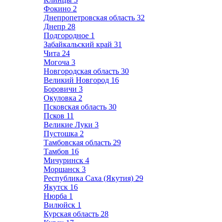
Фокино
2
Днепропетровская область
32
Днепр
28
Подгородное
1
Забайкальский край
31
Чита
24
Могоча
3
Новгородская область
30
Великий Новгород
16
Боровичи
3
Окуловка
2
Псковская область
30
Псков
11
Великие Луки
3
Пустошка
2
Тамбовская область
29
Тамбов
16
Мичуринск
4
Моршанск
3
Республика Саха (Якутия)
29
Якутск
16
Нюрба
1
Вилюйск
1
Курская область
28