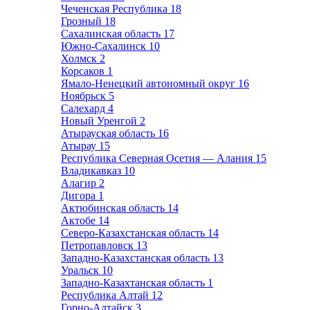
Чеченская Республика
18
Грозный
18
Сахалинская область
17
Южно-Сахалинск
10
Холмск
2
Корсаков
1
Ямало-Ненецкий автономный округ
16
Ноябрьск
5
Салехард
4
Новый Уренгой
2
Атырауская область
16
Атырау
15
Республика Северная Осетия — Алания
15
Владикавказ
10
Алагир
2
Дигора
1
Актюбинская область
14
Актобе
14
Северо-Казахстанская область
14
Петропавловск
13
Западно-Казахстанская область
13
Уральск
10
Западно-Казахтанская область
1
Республика Алтай
12
Горно-Алтайск
3