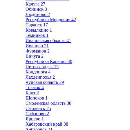
Калуга
27
Обнинск
3
Людиново
2
Республика Мордовия
42
Саранск
17
Ковылкино
1
Темников
1
Ивановская область
41
Иваново
21
Фурманов
2
Вичуга
2
Республика Карелия
40
Петрозаводск
15
Кондопога
4
Лахденпохья
2
Чуйская область
39
Токмок
4
Кант
2
Шопоков
1
Смоленская область
38
Смоленск
25
Сафоново
2
Ярцево
1
Хабаровский край
38
Хабаровск
21