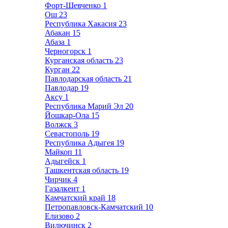
Форт-Шевченко
1
Ош
23
Республика Хакасия
23
Абакан
15
Абаза
1
Черногорск
1
Курганская область
23
Курган
22
Павлодарская область
21
Павлодар
19
Аксу
1
Республика Марий Эл
20
Йошкар-Ола
15
Волжск
3
Севастополь
19
Республика Адыгея
19
Майкоп
11
Адыгейск
1
Ташкентская область
19
Чирчик
4
Газалкент
1
Камчатский край
18
Петропавловск-Камчатский
10
Елизово
2
Вилючинск
2