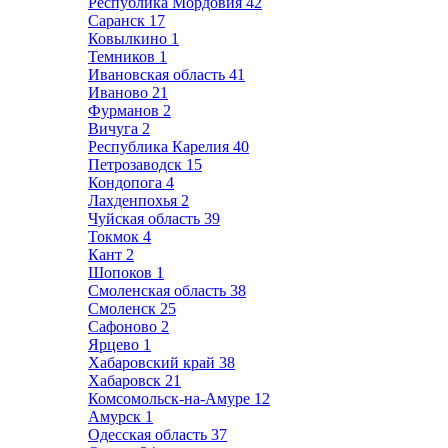
Республика Мордовия
42
Саранск
17
Ковылкино
1
Темников
1
Ивановская область
41
Иваново
21
Фурманов
2
Вичуга
2
Республика Карелия
40
Петрозаводск
15
Кондопога
4
Лахденпохья
2
Чуйская область
39
Токмок
4
Кант
2
Шопоков
1
Смоленская область
38
Смоленск
25
Сафоново
2
Ярцево
1
Хабаровский край
38
Хабаровск
21
Комсомольск-на-Амуре
12
Амурск
1
Одесская область
37