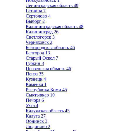
Новоульяновск
1
Ленинградская область
49
Гатчина
7
Сертолово
4
Выборг
2
Калининградская область
48
Калининград
26
Светлогорск
3
Черняховск
2
Белгородская область
46
Белгород
13
Старый Оскол
7
Губкин
3
Пензенская область
46
Пенза
35
Кузнецк
4
Каменка
1
Республика Коми
45
Сыктывкар
10
Печора
6
Ухта
4
Калужская область
45
Калуга
27
Обнинск
3
Людиново
2