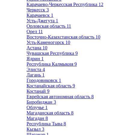
Карачаево-Черкесская Республика
12
Черкесск
3
Карачаевск
1
Усть-Джегута
1
Орловская область
11
Орел
11
Восточно-Казахстанская область
10
Усть-Каменогорск
10
Астана
10
Чувашская Республика
9
Ядрин
1
Республика Калмыкия
9
Элиста
4
Лагань
1
Городовиковск
1
Костанайская область
9
Костанай
9
Еврейская автономная область
8
Биробиджан
3
Облучье
1
Магаданская область
8
Магадан
8
Республика Тыва
8
Кызыл
3
Шагонар
1