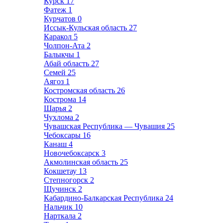
Курск
17
Фатеж
1
Курчатов
0
Иссык-Кульская область
27
Каракол
5
Чолпон-Ата
2
Балыкчы
1
Абай область
27
Семей
25
Аягоз
1
Костромская область
26
Кострома
14
Шарья
2
Чухлома
2
Чувашская Республика — Чувашия
25
Чебоксары
16
Канаш
4
Новочебоксарск
3
Акмолинская область
25
Кокшетау
13
Степногорск
2
Щучинск
2
Кабардино-Балкарская Республика
24
Нальчик
10
Нарткала
2