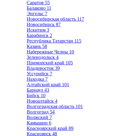
Саратов
55
Балаково
11
Энгельс
7
Новосибирская область
117
Новосибирск
87
Искитим
3
Барабинск
2
Республика Татарстан
115
Казань
58
Набережные Челны
10
Зеленодольск
4
Приморский край
105
Владивосток
39
Уссурийск
7
Находка
7
Алтайский край
101
Барнаул
43
Бийск
10
Новоалтайск
4
Волгоградская область
101
Волгоград
54
Волжский
7
Камышин
6
Красноярский край
89
Красноярск
48