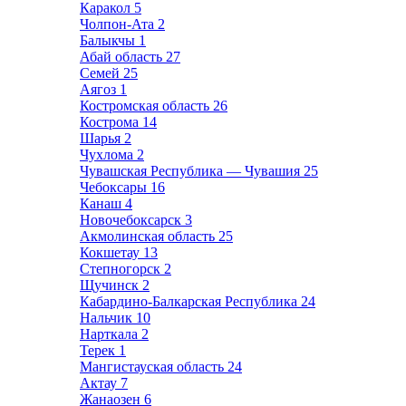
Каракол
5
Чолпон-Ата
2
Балыкчы
1
Абай область
27
Семей
25
Аягоз
1
Костромская область
26
Кострома
14
Шарья
2
Чухлома
2
Чувашская Республика — Чувашия
25
Чебоксары
16
Канаш
4
Новочебоксарск
3
Акмолинская область
25
Кокшетау
13
Степногорск
2
Щучинск
2
Кабардино-Балкарская Республика
24
Нальчик
10
Нарткала
2
Терек
1
Мангистауская область
24
Актау
7
Жанаозен
6