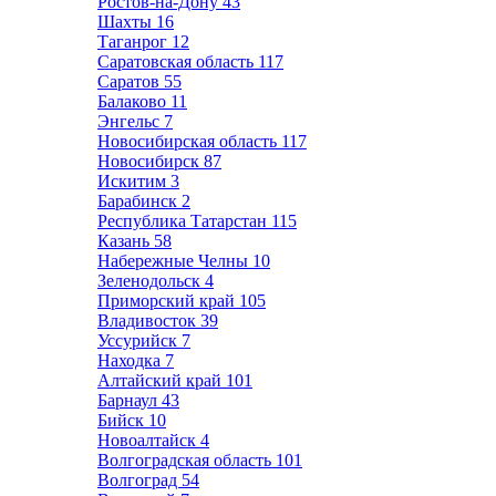
Ростов-на-Дону
43
Шахты
16
Таганрог
12
Саратовская область
117
Саратов
55
Балаково
11
Энгельс
7
Новосибирская область
117
Новосибирск
87
Искитим
3
Барабинск
2
Республика Татарстан
115
Казань
58
Набережные Челны
10
Зеленодольск
4
Приморский край
105
Владивосток
39
Уссурийск
7
Находка
7
Алтайский край
101
Барнаул
43
Бийск
10
Новоалтайск
4
Волгоградская область
101
Волгоград
54