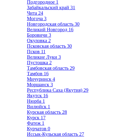
Подгородное
1
Забайкальский край
31
Чита
24
Могоча
3
Новгородская область
30
Великий Новгород
16
Боровичи
3
Окуловка
2
Псковская область
30
Псков
11
Великие Луки
3
Пустошка
2
Тамбовская область
29
Тамбов
16
Мичуринск
4
Моршанск
3
Республика Саха (Якутия)
29
Якутск
16
Нюрба
1
Вилюйск
1
Курская область
28
Курск
17
Фатеж
1
Курчатов
0
Иссык-Кульская область
27