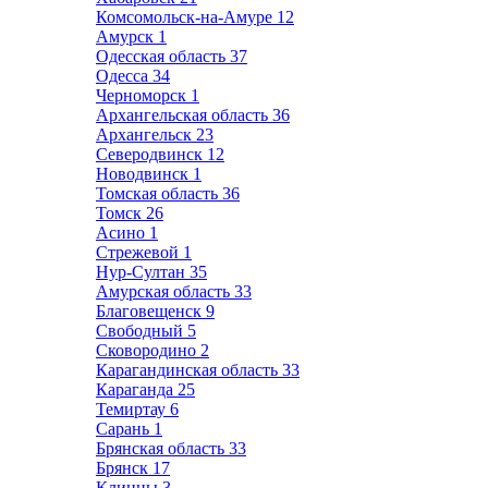
Комсомольск-на-Амуре
12
Амурск
1
Одесская область
37
Одесса
34
Черноморск
1
Архангельская область
36
Архангельск
23
Северодвинск
12
Новодвинск
1
Томская область
36
Томск
26
Асино
1
Стрежевой
1
Нур-Султан
35
Амурская область
33
Благовещенск
9
Свободный
5
Сковородино
2
Карагандинская область
33
Караганда
25
Темиртау
6
Сарань
1
Брянская область
33
Брянск
17
Клинцы
3