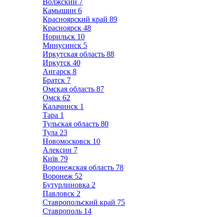
Волжский
7
Камышин
6
Красноярский край
89
Красноярск
48
Норильск
10
Минусинск
5
Иркутская область
88
Иркутск
40
Ангарск
8
Братск
7
Омская область
87
Омск
62
Калачинск
1
Тара
1
Тульская область
80
Тула
23
Новомосковск
10
Алексин
7
Київ
79
Воронежская область
78
Воронеж
52
Бутурлиновка
2
Павловск
2
Ставропольский край
75
Ставрополь
14