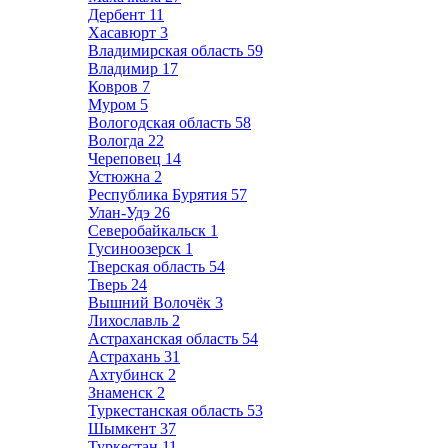
Дербент
11
Хасавюрт
3
Владимирская область
59
Владимир
17
Ковров
7
Муром
5
Вологодская область
58
Вологда
22
Череповец
14
Устюжна
2
Республика Бурятия
57
Улан-Удэ
26
Северобайкальск
1
Гусиноозерск
1
Тверская область
54
Тверь
24
Вышний Волочёк
3
Лихославль
2
Астраханская область
54
Астрахань
31
Ахтубинск
2
Знаменск
2
Туркестанская область
53
Шымкент
37
Туркестан
11