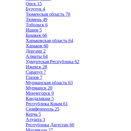
Орск
15
Бузулук
4
Тюменская область
70
Тюмень
49
Тобольск
6
Ишим
5
Бишкек
66
Харьковская область
64
Харьков
60
Дергачи
2
Алматы
64
Удмуртская Республика
62
Ижевск
28
Сарапул
7
Глазов
7
Мурманская область
63
Мурманск
20
Мончегорск
9
Кандалакша
5
Республика Крым
61
Симферополь
25
Керчь
5
Алушта
3
Республика Дагестан
60
Махачкала
27