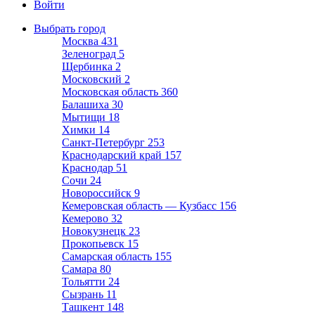
Войти
Выбрать город
Москва
431
Зеленоград
5
Щербинка
2
Московский
2
Московская область
360
Балашиха
30
Мытищи
18
Химки
14
Санкт-Петербург
253
Краснодарский край
157
Краснодар
51
Сочи
24
Новороссийск
9
Кемеровская область — Кузбасс
156
Кемерово
32
Новокузнецк
23
Прокопьевск
15
Самарская область
155
Самара
80
Тольятти
24
Сызрань
11
Ташкент
148