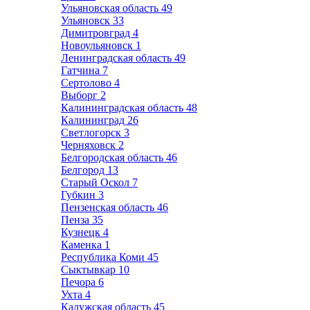
Ульяновская область
49
Ульяновск
33
Димитровград
4
Новоульяновск
1
Ленинградская область
49
Гатчина
7
Сертолово
4
Выборг
2
Калининградская область
48
Калининград
26
Светлогорск
3
Черняховск
2
Белгородская область
46
Белгород
13
Старый Оскол
7
Губкин
3
Пензенская область
46
Пенза
35
Кузнецк
4
Каменка
1
Республика Коми
45
Сыктывкар
10
Печора
6
Ухта
4
Калужская область
45