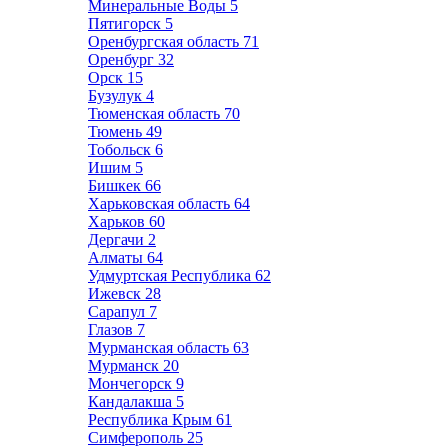
Минеральные Воды
5
Пятигорск
5
Оренбургская область
71
Оренбург
32
Орск
15
Бузулук
4
Тюменская область
70
Тюмень
49
Тобольск
6
Ишим
5
Бишкек
66
Харьковская область
64
Харьков
60
Дергачи
2
Алматы
64
Удмуртская Республика
62
Ижевск
28
Сарапул
7
Глазов
7
Мурманская область
63
Мурманск
20
Мончегорск
9
Кандалакша
5
Республика Крым
61
Симферополь
25