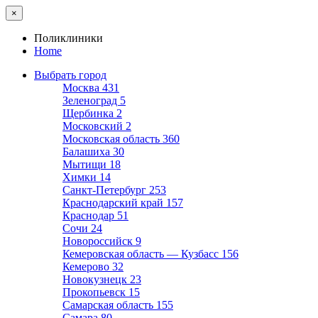
×
Поликлиники
Home
Выбрать город
Москва
431
Зеленоград
5
Щербинка
2
Московский
2
Московская область
360
Балашиха
30
Мытищи
18
Химки
14
Санкт-Петербург
253
Краснодарский край
157
Краснодар
51
Сочи
24
Новороссийск
9
Кемеровская область — Кузбасс
156
Кемерово
32
Новокузнецк
23
Прокопьевск
15
Самарская область
155
Самара
80