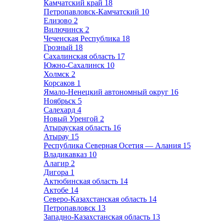
Камчатский край
18
Петропавловск-Камчатский
10
Елизово
2
Вилючинск
2
Чеченская Республика
18
Грозный
18
Сахалинская область
17
Южно-Сахалинск
10
Холмск
2
Корсаков
1
Ямало-Ненецкий автономный округ
16
Ноябрьск
5
Салехард
4
Новый Уренгой
2
Атырауская область
16
Атырау
15
Республика Северная Осетия — Алания
15
Владикавказ
10
Алагир
2
Дигора
1
Актюбинская область
14
Актобе
14
Северо-Казахстанская область
14
Петропавловск
13
Западно-Казахстанская область
13