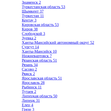
Знаменск
2
Туркестанская область
53
Шымкент
37
Туркестан
11
Кентау
3
Кировская область
53
Киров
38
Слободской
3
Зуевка
2
Ханты-Мансийский автономный округ
52
Сургут
14
Ханты-Мансийск
10
Нижневартовск
7
Рязанская область
51
Рязань
34
Сасово
2
Ряжск
2
Ярославская область
51
Ярославль
28
Рыбинск
11
Тутаев
2
Липецкая область
50
Липецк
31
Елец
4
Грязи
3