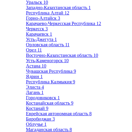
Уральск
10
Западно-Казахтанская область
1
Республика Алтай
12
Горно-Алтайск
3
Карачаево-Черкесская Республика
12
Черкесск
3
Карачаевск
1
Усть-Джегута
1
Орловская область
11
Орел
11
Восточно-Казахстанская область
10
Усть-Каменогорск
10
Астана
10
Чувашская Республика
9
Ядрин
1
Республика Калмыкия
9
Элиста
4
Лагань
1
Городовиковск
1
Костанайская область
9
Костанай
9
Еврейская автономная область
8
Биробиджан
3
Облучье
1
Магаданская область
8