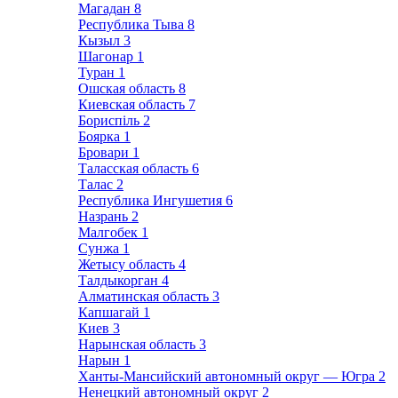
Магадан
8
Республика Тыва
8
Кызыл
3
Шагонар
1
Туран
1
Ошская область
8
Киевская область
7
Бориспіль
2
Боярка
1
Бровари
1
Таласская область
6
Талас
2
Республика Ингушетия
6
Назрань
2
Малгобек
1
Сунжа
1
Жетысу область
4
Талдыкорган
4
Алматинская область
3
Капшагай
1
Киев
3
Нарынская область
3
Нарын
1
Ханты-Мансийский автономный округ — Югра
2
Ненецкий автономный округ
2