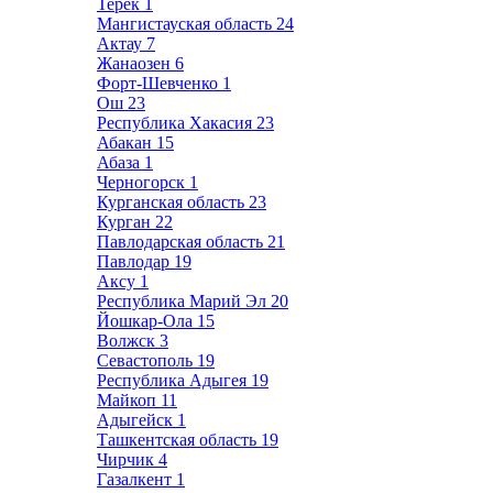
Терек
1
Мангистауская область
24
Актау
7
Жанаозен
6
Форт-Шевченко
1
Ош
23
Республика Хакасия
23
Абакан
15
Абаза
1
Черногорск
1
Курганская область
23
Курган
22
Павлодарская область
21
Павлодар
19
Аксу
1
Республика Марий Эл
20
Йошкар-Ола
15
Волжск
3
Севастополь
19
Республика Адыгея
19
Майкоп
11
Адыгейск
1
Ташкентская область
19
Чирчик
4
Газалкент
1