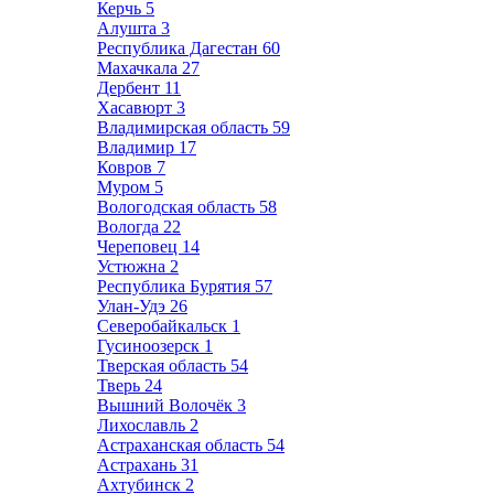
Керчь
5
Алушта
3
Республика Дагестан
60
Махачкала
27
Дербент
11
Хасавюрт
3
Владимирская область
59
Владимир
17
Ковров
7
Муром
5
Вологодская область
58
Вологда
22
Череповец
14
Устюжна
2
Республика Бурятия
57
Улан-Удэ
26
Северобайкальск
1
Гусиноозерск
1
Тверская область
54
Тверь
24
Вышний Волочёк
3
Лихославль
2
Астраханская область
54
Астрахань
31
Ахтубинск
2