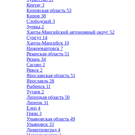
Кентау
3
Кировская область
53
Киров
38
Слободской
3
Зуевка
2
Ханты-Мансийский автономный округ
52
Сургут
14
Ханты-Мансийск
10
Нижневартовск
7
Рязанская область
51
Рязань
34
Сасово
2
Ряжск
2
Ярославская область
51
Ярославль
28
Рыбинск
11
Тутаев
2
Липецкая область
50
Липецк
31
Елец
4
Грязи
3
Ульяновская область
49
Ульяновск
33
Димитровград
4