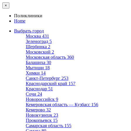
×
Поликлиники
Home
Выбрать город
Москва
431
Зеленоград
5
Щербинка
2
Московский
2
Московская область
360
Балашиха
30
Мытищи
18
Химки
14
Санкт-Петербург
253
Краснодарский край
157
Краснодар
51
Сочи
24
Новороссийск
9
Кемеровская область — Кузбасс
156
Кемерово
32
Новокузнецк
23
Прокопьевск
15
Самарская область
155
Самара
80