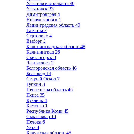
Ульяновская область
49
Ульяновск
33
Димитровград
4
Новоульяновск
1
Ленинградская область
49
Гатчина
7
Сертолово
4
Выборг
2
Калининградская область
48
Калининград
26
Светлогорск
3
Черняховск
2
Белгородская область
46
Белгород
13
Старый Оскол
7
Губкин
3
Пензенская область
46
Пенза
35
Кузнецк
4
Каменка
1
Республика Коми
45
Сыктывкар
10
Печора
6
Ухта
4
Калужская область
45