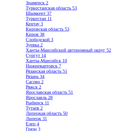
Знаменск
2
Туркестанская область
53
Шымкент
37
Туркестан
11
Кентау
3
Кировская область
53
Киров
38
Слободской
3
Зуевка
2
Ханты-Мансийский автономный округ
52
Сургут
14
Ханты-Мансийск
10
Нижневартовск
7
Рязанская область
51
Рязань
34
Сасово
2
Ряжск
2
Ярославская область
51
Ярославль
28
Рыбинск
11
Тутаев
2
Липецкая область
50
Липецк
31
Елец
4
Грязи
3