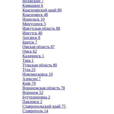
Волжский
7
Камышин
6
Красноярский край
89
Красноярск
48
Норильск
10
Минусинск
5
Иркутская область
88
Иркутск
40
Ангарск
8
Братск
7
Омская область
87
Омск
62
Калачинск
1
Тара
1
Тульская область
80
Тула
23
Новомосковск
10
Алексин
7
Київ
79
Воронежская область
78
Воронеж
52
Бутурлиновка
2
Павловск
2
Ставропольский край
75
Ставрополь
14