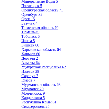
Минеральные Воды
5
Пятигорск
5
Оренбургская область
71
Оренбург
32
Орск
15
Бузулук
4
Тюменская область
70
Тюмень
49
Тобольск
6
Ишим
5
Бишкек
66
Харьковская область
64
Харьков
60
Дергачи
2
Алматы
64
Удмуртская Республика
62
Ижевск
28
Сарапул
7
Глазов
7
Мурманская область
63
Мурманск
20
Мончегорск
9
Кандалакша
5
Республика Крым
61
Симферополь
25