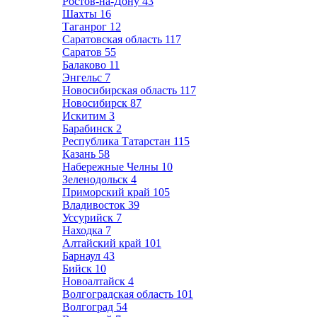
Ростов-на-Дону
43
Шахты
16
Таганрог
12
Саратовская область
117
Саратов
55
Балаково
11
Энгельс
7
Новосибирская область
117
Новосибирск
87
Искитим
3
Барабинск
2
Республика Татарстан
115
Казань
58
Набережные Челны
10
Зеленодольск
4
Приморский край
105
Владивосток
39
Уссурийск
7
Находка
7
Алтайский край
101
Барнаул
43
Бийск
10
Новоалтайск
4
Волгоградская область
101
Волгоград
54