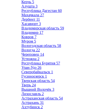
Керчь
5
Алушта
3
Республика Дагестан
60
Махачкала
27
Дербент
11
Хасавюрт
3
Владимирская область
59
Владимир
17
Ковров
7
Муром
5
Вологодская область
58
Вологда
22
Череповец
14
Устюжна
2
Республика Бурятия
57
Улан-Удэ
26
Северобайкальск
1
Гусиноозерск
1
Тверская область
54
Тверь
24
Вышний Волочёк
3
Лихославль
2
Астраханская область
54
Астрахань
31
Ахтубинск
2