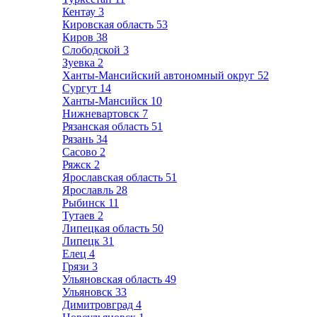
Кентау
3
Кировская область
53
Киров
38
Слободской
3
Зуевка
2
Ханты-Мансийский автономный округ
52
Сургут
14
Ханты-Мансийск
10
Нижневартовск
7
Рязанская область
51
Рязань
34
Сасово
2
Ряжск
2
Ярославская область
51
Ярославль
28
Рыбинск
11
Тутаев
2
Липецкая область
50
Липецк
31
Елец
4
Грязи
3
Ульяновская область
49
Ульяновск
33
Димитровград
4