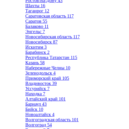
Ростов-на-Дону
43
Шахты
16
Таганрог
12
Саратовская область
117
Саратов
55
Балаково
11
Энгельс
7
Новосибирская область
117
Новосибирск
87
Искитим
3
Барабинск
2
Республика Татарстан
115
Казань
58
Набережные Челны
10
Зеленодольск
4
Приморский край
105
Владивосток
39
Уссурийск
7
Находка
7
Алтайский край
101
Барнаул
43
Бийск
10
Новоалтайск
4
Волгоградская область
101
Волгоград
54