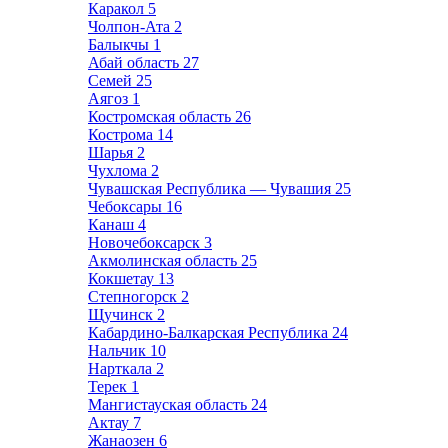
Каракол
5
Чолпон-Ата
2
Балыкчы
1
Абай область
27
Семей
25
Аягоз
1
Костромская область
26
Кострома
14
Шарья
2
Чухлома
2
Чувашская Республика — Чувашия
25
Чебоксары
16
Канаш
4
Новочебоксарск
3
Акмолинская область
25
Кокшетау
13
Степногорск
2
Щучинск
2
Кабардино-Балкарская Республика
24
Нальчик
10
Нарткала
2
Терек
1
Мангистауская область
24
Актау
7
Жанаозен
6