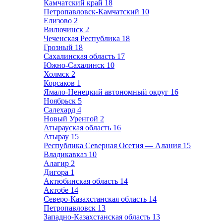
Камчатский край
18
Петропавловск-Камчатский
10
Елизово
2
Вилючинск
2
Чеченская Республика
18
Грозный
18
Сахалинская область
17
Южно-Сахалинск
10
Холмск
2
Корсаков
1
Ямало-Ненецкий автономный округ
16
Ноябрьск
5
Салехард
4
Новый Уренгой
2
Атырауская область
16
Атырау
15
Республика Северная Осетия — Алания
15
Владикавказ
10
Алагир
2
Дигора
1
Актюбинская область
14
Актобе
14
Северо-Казахстанская область
14
Петропавловск
13
Западно-Казахстанская область
13