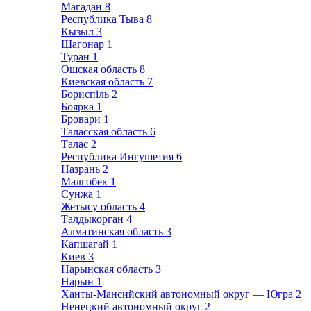
Магадан
8
Республика Тыва
8
Кызыл
3
Шагонар
1
Туран
1
Ошская область
8
Киевская область
7
Бориспіль
2
Боярка
1
Бровари
1
Таласская область
6
Талас
2
Республика Ингушетия
6
Назрань
2
Малгобек
1
Сунжа
1
Жетысу область
4
Талдыкорган
4
Алматинская область
3
Капшагай
1
Киев
3
Нарынская область
3
Нарын
1
Ханты-Мансийский автономный округ — Югра
2
Ненецкий автономный округ
2