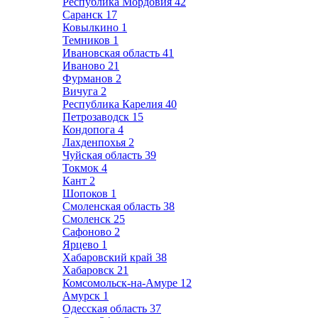
Республика Мордовия
42
Саранск
17
Ковылкино
1
Темников
1
Ивановская область
41
Иваново
21
Фурманов
2
Вичуга
2
Республика Карелия
40
Петрозаводск
15
Кондопога
4
Лахденпохья
2
Чуйская область
39
Токмок
4
Кант
2
Шопоков
1
Смоленская область
38
Смоленск
25
Сафоново
2
Ярцево
1
Хабаровский край
38
Хабаровск
21
Комсомольск-на-Амуре
12
Амурск
1
Одесская область
37