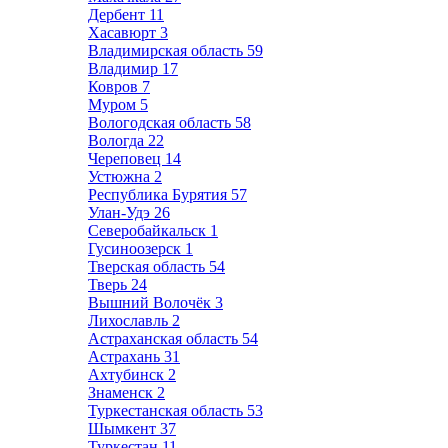
Дербент
11
Хасавюрт
3
Владимирская область
59
Владимир
17
Ковров
7
Муром
5
Вологодская область
58
Вологда
22
Череповец
14
Устюжна
2
Республика Бурятия
57
Улан-Удэ
26
Северобайкальск
1
Гусиноозерск
1
Тверская область
54
Тверь
24
Вышний Волочёк
3
Лихославль
2
Астраханская область
54
Астрахань
31
Ахтубинск
2
Знаменск
2
Туркестанская область
53
Шымкент
37
Туркестан
11