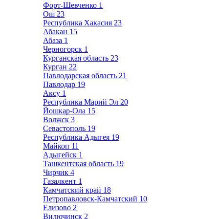
Форт-Шевченко
1
Ош
23
Республика Хакасия
23
Абакан
15
Абаза
1
Черногорск
1
Курганская область
23
Курган
22
Павлодарская область
21
Павлодар
19
Аксу
1
Республика Марий Эл
20
Йошкар-Ола
15
Волжск
3
Севастополь
19
Республика Адыгея
19
Майкоп
11
Адыгейск
1
Ташкентская область
19
Чирчик
4
Газалкент
1
Камчатский край
18
Петропавловск-Камчатский
10
Елизово
2
Вилючинск
2