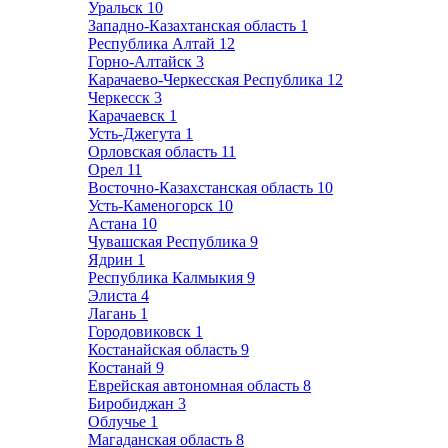
Уральск
10
Западно-Казахтанская область
1
Республика Алтай
12
Горно-Алтайск
3
Карачаево-Черкесская Республика
12
Черкесск
3
Карачаевск
1
Усть-Джегута
1
Орловская область
11
Орел
11
Восточно-Казахстанская область
10
Усть-Каменогорск
10
Астана
10
Чувашская Республика
9
Ядрин
1
Республика Калмыкия
9
Элиста
4
Лагань
1
Городовиковск
1
Костанайская область
9
Костанай
9
Еврейская автономная область
8
Биробиджан
3
Облучье
1
Магаданская область
8