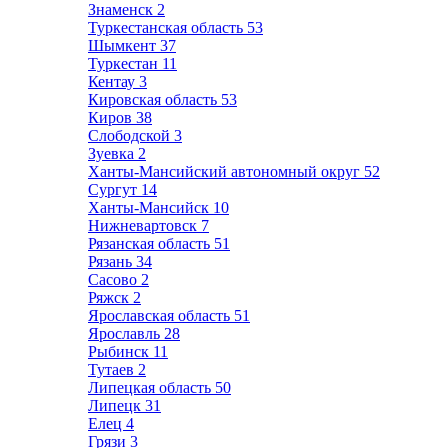
Знаменск
2
Туркестанская область
53
Шымкент
37
Туркестан
11
Кентау
3
Кировская область
53
Киров
38
Слободской
3
Зуевка
2
Ханты-Мансийский автономный округ
52
Сургут
14
Ханты-Мансийск
10
Нижневартовск
7
Рязанская область
51
Рязань
34
Сасово
2
Ряжск
2
Ярославская область
51
Ярославль
28
Рыбинск
11
Тутаев
2
Липецкая область
50
Липецк
31
Елец
4
Грязи
3