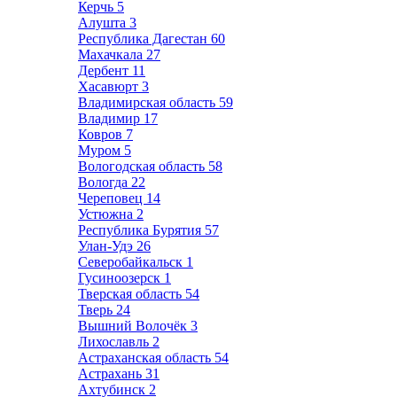
Керчь
5
Алушта
3
Республика Дагестан
60
Махачкала
27
Дербент
11
Хасавюрт
3
Владимирская область
59
Владимир
17
Ковров
7
Муром
5
Вологодская область
58
Вологда
22
Череповец
14
Устюжна
2
Республика Бурятия
57
Улан-Удэ
26
Северобайкальск
1
Гусиноозерск
1
Тверская область
54
Тверь
24
Вышний Волочёк
3
Лихославль
2
Астраханская область
54
Астрахань
31
Ахтубинск
2