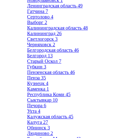
Новоульяновск
1
Ленинградская область
49
Гатчина
7
Сертолово
4
Выборг
2
Калининградская область
48
Калининград
26
Светлогорск
3
Черняховск
2
Белгородская область
46
Белгород
13
Старый Оскол
7
Губкин
3
Пензенская область
46
Пенза
35
Кузнецк
4
Каменка
1
Республика Коми
45
Сыктывкар
10
Печора
6
Ухта
4
Калужская область
45
Калуга
27
Обнинск
3
Людиново
2