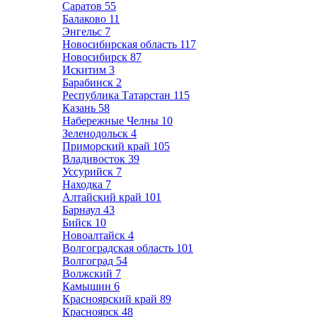
Саратов
55
Балаково
11
Энгельс
7
Новосибирская область
117
Новосибирск
87
Искитим
3
Барабинск
2
Республика Татарстан
115
Казань
58
Набережные Челны
10
Зеленодольск
4
Приморский край
105
Владивосток
39
Уссурийск
7
Находка
7
Алтайский край
101
Барнаул
43
Бийск
10
Новоалтайск
4
Волгоградская область
101
Волгоград
54
Волжский
7
Камышин
6
Красноярский край
89
Красноярск
48