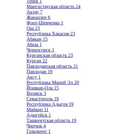
Терек
1
Мангистауская область
24
Актау
7
Жанаозен
6
Форт-Шевченко
1
Ош
23
Республика Хакасия
23
Абакан
15
Абаза
1
Черногорск
1
Курганская область
23
Курган
22
Павлодарская область
21
Павлодар
19
Аксу
1
Республика Марий Эл
20
Йошкар-Ола
15
Волжск
3
Севастополь
19
Республика Адыгея
19
Майкоп
11
Адыгейск
1
Ташкентская область
19
Чирчик
4
Газалкент
1