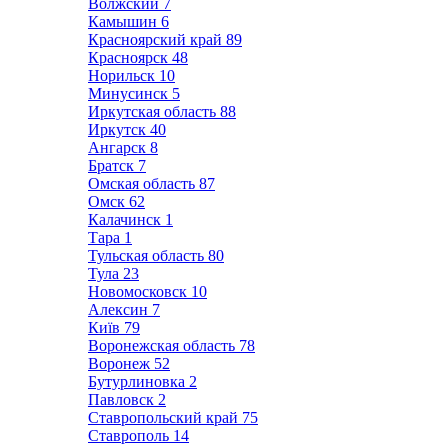
Волжский
7
Камышин
6
Красноярский край
89
Красноярск
48
Норильск
10
Минусинск
5
Иркутская область
88
Иркутск
40
Ангарск
8
Братск
7
Омская область
87
Омск
62
Калачинск
1
Тара
1
Тульская область
80
Тула
23
Новомосковск
10
Алексин
7
Київ
79
Воронежская область
78
Воронеж
52
Бутурлиновка
2
Павловск
2
Ставропольский край
75
Ставрополь
14