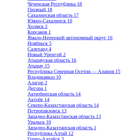
Чеченская Республика
18
Грозный
18
Сахалинская область
17
Южно-Сахалинск
10
Холмск
2
Корсаков
1
Ямало-Ненецкий автономный округ
16
Ноябрьск
5
Салехард
4
Новый Уренгой
2
Атырауская область
16
Атырау
15
Республика Северная Осетия — Алания
15
Владикавказ
10
Алагир
2
Дигора
1
Актюбинская область
14
Актобе
14
Северо-Казахстанская область
14
Петропавловск
13
Западно-Казахстанская область
13
Уральск
10
Западно-Казахтанская область
1
Республика Алтай
12
Горно-Алтайск
3