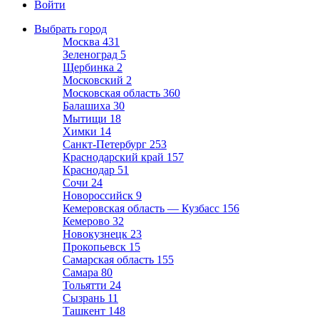
Войти
Выбрать город
Москва
431
Зеленоград
5
Щербинка
2
Московский
2
Московская область
360
Балашиха
30
Мытищи
18
Химки
14
Санкт-Петербург
253
Краснодарский край
157
Краснодар
51
Сочи
24
Новороссийск
9
Кемеровская область — Кузбасс
156
Кемерово
32
Новокузнецк
23
Прокопьевск
15
Самарская область
155
Самара
80
Тольятти
24
Сызрань
11
Ташкент
148