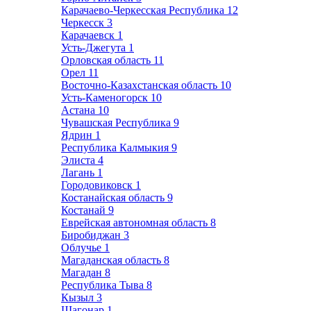
Карачаево-Черкесская Республика
12
Черкесск
3
Карачаевск
1
Усть-Джегута
1
Орловская область
11
Орел
11
Восточно-Казахстанская область
10
Усть-Каменогорск
10
Астана
10
Чувашская Республика
9
Ядрин
1
Республика Калмыкия
9
Элиста
4
Лагань
1
Городовиковск
1
Костанайская область
9
Костанай
9
Еврейская автономная область
8
Биробиджан
3
Облучье
1
Магаданская область
8
Магадан
8
Республика Тыва
8
Кызыл
3
Шагонар
1