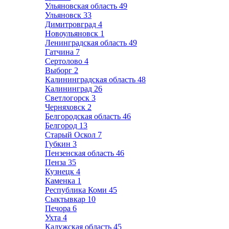
Ульяновская область
49
Ульяновск
33
Димитровград
4
Новоульяновск
1
Ленинградская область
49
Гатчина
7
Сертолово
4
Выборг
2
Калининградская область
48
Калининград
26
Светлогорск
3
Черняховск
2
Белгородская область
46
Белгород
13
Старый Оскол
7
Губкин
3
Пензенская область
46
Пенза
35
Кузнецк
4
Каменка
1
Республика Коми
45
Сыктывкар
10
Печора
6
Ухта
4
Калужская область
45