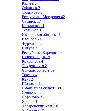
Калуга
27
Обнинск
3
Людиново
2
Республика Мордовия
42
Саранск
17
Ковылкино
1
Темников
1
Ивановская область
41
Иваново
21
Фурманов
2
Вичуга
2
Республика Карелия
40
Петрозаводск
15
Кондопога
4
Лахденпохья
2
Чуйская область
39
Токмок
4
Кант
2
Шопоков
1
Смоленская область
38
Смоленск
25
Сафоново
2
Ярцево
1
Хабаровский край
38
Хабаровск
21