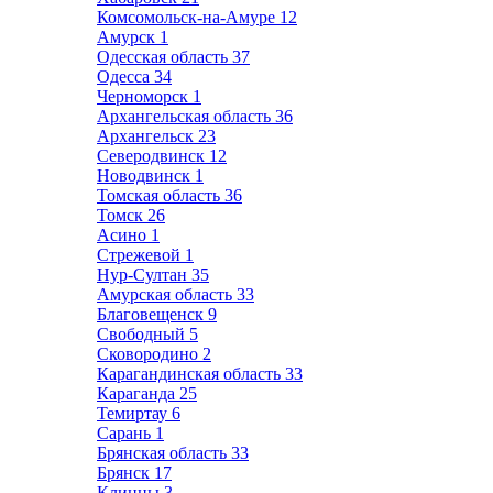
Комсомольск-на-Амуре
12
Амурск
1
Одесская область
37
Одесса
34
Черноморск
1
Архангельская область
36
Архангельск
23
Северодвинск
12
Новодвинск
1
Томская область
36
Томск
26
Асино
1
Стрежевой
1
Нур-Султан
35
Амурская область
33
Благовещенск
9
Свободный
5
Сковородино
2
Карагандинская область
33
Караганда
25
Темиртау
6
Сарань
1
Брянская область
33
Брянск
17
Клинцы
3