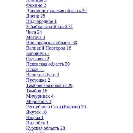
Фокино
2
Днепропетровская область
32
Днепр
28
Подгородное
1
Забайкальский край
31
Чита
24
Могоча
3
Новгородская область
30
Великий Новгород
16
Боровичи
3
Окуловка
2
Псковская область
30
Псков
11
Великие Луки
3
Пустошка
2
Тамбовская область
29
Тамбов
16
Мичуринск
4
Моршанск
3
Республика Саха (Якутия)
29
Якутск
16
Нюрба
1
Вилюйск
1
Курская область
28