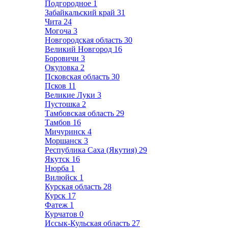
Подгородное
1
Забайкальский край
31
Чита
24
Могоча
3
Новгородская область
30
Великий Новгород
16
Боровичи
3
Окуловка
2
Псковская область
30
Псков
11
Великие Луки
3
Пустошка
2
Тамбовская область
29
Тамбов
16
Мичуринск
4
Моршанск
3
Республика Саха (Якутия)
29
Якутск
16
Нюрба
1
Вилюйск
1
Курская область
28
Курск
17
Фатеж
1
Курчатов
0
Иссык-Кульская область
27