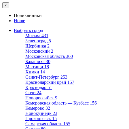
×
Поликлиники
Home
Выбрать город
Москва
431
Зеленоград
5
Щербинка
2
Московский
2
Московская область
360
Балашиха
30
Мытищи
18
Химки
14
Санкт-Петербург
253
Краснодарский край
157
Краснодар
51
Сочи
24
Новороссийск
9
Кемеровская область — Кузбасс
156
Кемерово
32
Новокузнецк
23
Прокопьевск
15
Самарская область
155
Самара
80