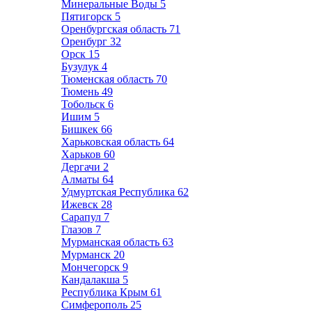
Минеральные Воды
5
Пятигорск
5
Оренбургская область
71
Оренбург
32
Орск
15
Бузулук
4
Тюменская область
70
Тюмень
49
Тобольск
6
Ишим
5
Бишкек
66
Харьковская область
64
Харьков
60
Дергачи
2
Алматы
64
Удмуртская Республика
62
Ижевск
28
Сарапул
7
Глазов
7
Мурманская область
63
Мурманск
20
Мончегорск
9
Кандалакша
5
Республика Крым
61
Симферополь
25