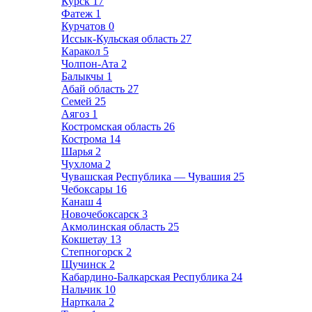
Курск
17
Фатеж
1
Курчатов
0
Иссык-Кульская область
27
Каракол
5
Чолпон-Ата
2
Балыкчы
1
Абай область
27
Семей
25
Аягоз
1
Костромская область
26
Кострома
14
Шарья
2
Чухлома
2
Чувашская Республика — Чувашия
25
Чебоксары
16
Канаш
4
Новочебоксарск
3
Акмолинская область
25
Кокшетау
13
Степногорск
2
Щучинск
2
Кабардино-Балкарская Республика
24
Нальчик
10
Нарткала
2