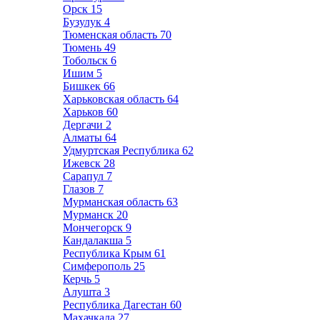
Орск
15
Бузулук
4
Тюменская область
70
Тюмень
49
Тобольск
6
Ишим
5
Бишкек
66
Харьковская область
64
Харьков
60
Дергачи
2
Алматы
64
Удмуртская Республика
62
Ижевск
28
Сарапул
7
Глазов
7
Мурманская область
63
Мурманск
20
Мончегорск
9
Кандалакша
5
Республика Крым
61
Симферополь
25
Керчь
5
Алушта
3
Республика Дагестан
60
Махачкала
27