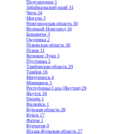
Подгородное
1
Забайкальский край
31
Чита
24
Могоча
3
Новгородская область
30
Великий Новгород
16
Боровичи
3
Окуловка
2
Псковская область
30
Псков
11
Великие Луки
3
Пустошка
2
Тамбовская область
29
Тамбов
16
Мичуринск
4
Моршанск
3
Республика Саха (Якутия)
29
Якутск
16
Нюрба
1
Вилюйск
1
Курская область
28
Курск
17
Фатеж
1
Курчатов
0
Иссык-Кульская область
27