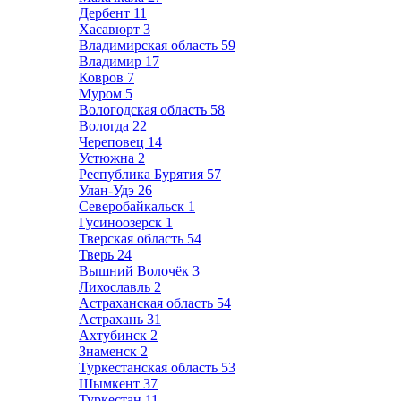
Дербент
11
Хасавюрт
3
Владимирская область
59
Владимир
17
Ковров
7
Муром
5
Вологодская область
58
Вологда
22
Череповец
14
Устюжна
2
Республика Бурятия
57
Улан-Удэ
26
Северобайкальск
1
Гусиноозерск
1
Тверская область
54
Тверь
24
Вышний Волочёк
3
Лихославль
2
Астраханская область
54
Астрахань
31
Ахтубинск
2
Знаменск
2
Туркестанская область
53
Шымкент
37
Туркестан
11