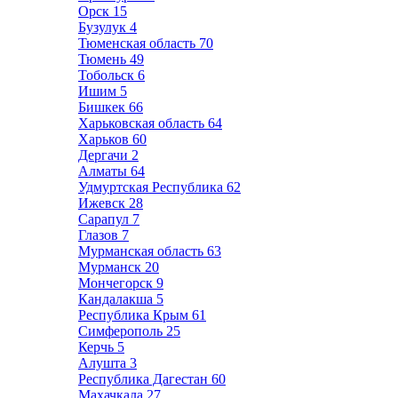
Орск
15
Бузулук
4
Тюменская область
70
Тюмень
49
Тобольск
6
Ишим
5
Бишкек
66
Харьковская область
64
Харьков
60
Дергачи
2
Алматы
64
Удмуртская Республика
62
Ижевск
28
Сарапул
7
Глазов
7
Мурманская область
63
Мурманск
20
Мончегорск
9
Кандалакша
5
Республика Крым
61
Симферополь
25
Керчь
5
Алушта
3
Республика Дагестан
60
Махачкала
27