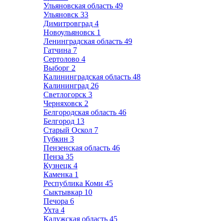
Ульяновская область
49
Ульяновск
33
Димитровград
4
Новоульяновск
1
Ленинградская область
49
Гатчина
7
Сертолово
4
Выборг
2
Калининградская область
48
Калининград
26
Светлогорск
3
Черняховск
2
Белгородская область
46
Белгород
13
Старый Оскол
7
Губкин
3
Пензенская область
46
Пенза
35
Кузнецк
4
Каменка
1
Республика Коми
45
Сыктывкар
10
Печора
6
Ухта
4
Калужская область
45