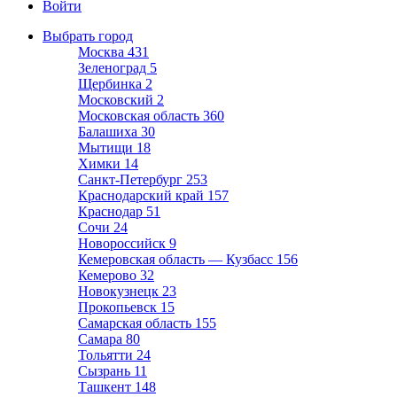
Войти
Выбрать город
Москва
431
Зеленоград
5
Щербинка
2
Московский
2
Московская область
360
Балашиха
30
Мытищи
18
Химки
14
Санкт-Петербург
253
Краснодарский край
157
Краснодар
51
Сочи
24
Новороссийск
9
Кемеровская область — Кузбасс
156
Кемерово
32
Новокузнецк
23
Прокопьевск
15
Самарская область
155
Самара
80
Тольятти
24
Сызрань
11
Ташкент
148