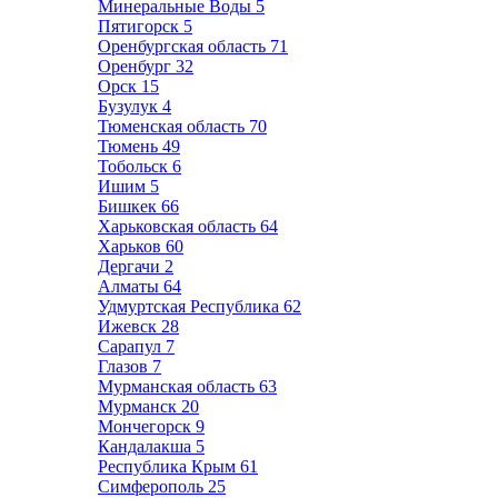
Минеральные Воды
5
Пятигорск
5
Оренбургская область
71
Оренбург
32
Орск
15
Бузулук
4
Тюменская область
70
Тюмень
49
Тобольск
6
Ишим
5
Бишкек
66
Харьковская область
64
Харьков
60
Дергачи
2
Алматы
64
Удмуртская Республика
62
Ижевск
28
Сарапул
7
Глазов
7
Мурманская область
63
Мурманск
20
Мончегорск
9
Кандалакша
5
Республика Крым
61
Симферополь
25