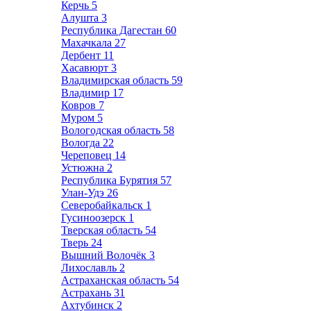
Керчь
5
Алушта
3
Республика Дагестан
60
Махачкала
27
Дербент
11
Хасавюрт
3
Владимирская область
59
Владимир
17
Ковров
7
Муром
5
Вологодская область
58
Вологда
22
Череповец
14
Устюжна
2
Республика Бурятия
57
Улан-Удэ
26
Северобайкальск
1
Гусиноозерск
1
Тверская область
54
Тверь
24
Вышний Волочёк
3
Лихославль
2
Астраханская область
54
Астрахань
31
Ахтубинск
2