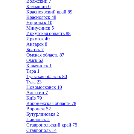
Волжский
7
Камышин
6
Красноярский край
89
Красноярск
48
Норильск
10
Минусинск
5
Иркутская область
88
Иркутск
40
Ангарск
8
Братск
7
Омская область
87
Омск
62
Калачинск
1
Тара
1
Тульская область
80
Тула
23
Новомосковск
10
Алексин
7
Київ
79
Воронежская область
78
Воронеж
52
Бутурлиновка
2
Павловск
2
Ставропольский край
75
Ставрополь
14