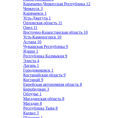
Карачаево-Черкесская Республика
12
Черкесск
3
Карачаевск
1
Усть-Джегута
1
Орловская область
11
Орел
11
Восточно-Казахстанская область
10
Усть-Каменогорск
10
Астана
10
Чувашская Республика
9
Ядрин
1
Республика Калмыкия
9
Элиста
4
Лагань
1
Городовиковск
1
Костанайская область
9
Костанай
9
Еврейская автономная область
8
Биробиджан
3
Облучье
1
Магаданская область
8
Магадан
8
Республика Тыва
8
Кызыл
3
Шагонар
1