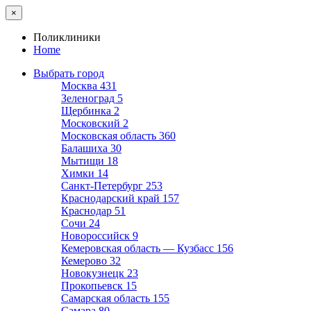
×
Поликлиники
Home
Выбрать город
Москва
431
Зеленоград
5
Щербинка
2
Московский
2
Московская область
360
Балашиха
30
Мытищи
18
Химки
14
Санкт-Петербург
253
Краснодарский край
157
Краснодар
51
Сочи
24
Новороссийск
9
Кемеровская область — Кузбасс
156
Кемерово
32
Новокузнецк
23
Прокопьевск
15
Самарская область
155
Самара
80