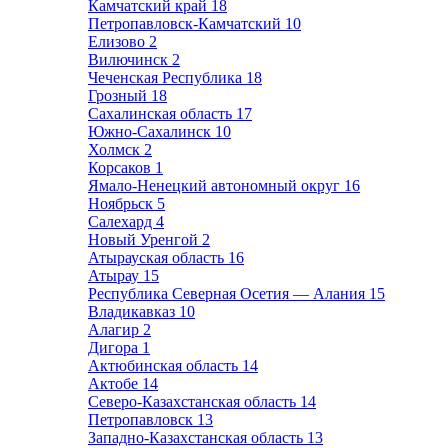
Камчатский край
18
Петропавловск-Камчатский
10
Елизово
2
Вилючинск
2
Чеченская Республика
18
Грозный
18
Сахалинская область
17
Южно-Сахалинск
10
Холмск
2
Корсаков
1
Ямало-Ненецкий автономный округ
16
Ноябрьск
5
Салехард
4
Новый Уренгой
2
Атырауская область
16
Атырау
15
Республика Северная Осетия — Алания
15
Владикавказ
10
Алагир
2
Дигора
1
Актюбинская область
14
Актобе
14
Северо-Казахстанская область
14
Петропавловск
13
Западно-Казахстанская область
13