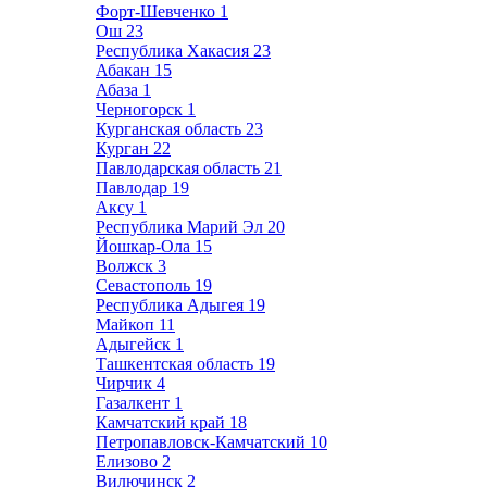
Форт-Шевченко
1
Ош
23
Республика Хакасия
23
Абакан
15
Абаза
1
Черногорск
1
Курганская область
23
Курган
22
Павлодарская область
21
Павлодар
19
Аксу
1
Республика Марий Эл
20
Йошкар-Ола
15
Волжск
3
Севастополь
19
Республика Адыгея
19
Майкоп
11
Адыгейск
1
Ташкентская область
19
Чирчик
4
Газалкент
1
Камчатский край
18
Петропавловск-Камчатский
10
Елизово
2
Вилючинск
2