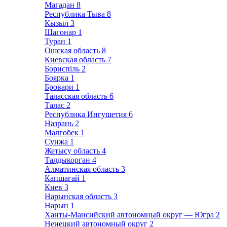
Магадан
8
Республика Тыва
8
Кызыл
3
Шагонар
1
Туран
1
Ошская область
8
Киевская область
7
Бориспіль
2
Боярка
1
Бровари
1
Таласская область
6
Талас
2
Республика Ингушетия
6
Назрань
2
Малгобек
1
Сунжа
1
Жетысу область
4
Талдыкорган
4
Алматинская область
3
Капшагай
1
Киев
3
Нарынская область
3
Нарын
1
Ханты-Мансийский автономный округ — Югра
2
Ненецкий автономный округ
2