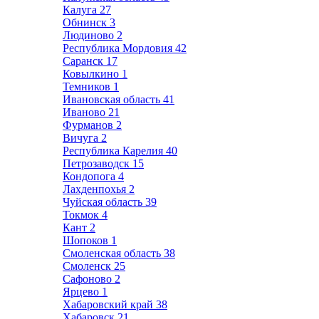
Калуга
27
Обнинск
3
Людиново
2
Республика Мордовия
42
Саранск
17
Ковылкино
1
Темников
1
Ивановская область
41
Иваново
21
Фурманов
2
Вичуга
2
Республика Карелия
40
Петрозаводск
15
Кондопога
4
Лахденпохья
2
Чуйская область
39
Токмок
4
Кант
2
Шопоков
1
Смоленская область
38
Смоленск
25
Сафоново
2
Ярцево
1
Хабаровский край
38
Хабаровск
21