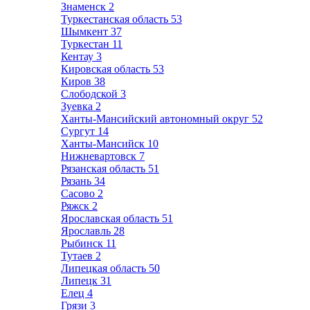
Знаменск
2
Туркестанская область
53
Шымкент
37
Туркестан
11
Кентау
3
Кировская область
53
Киров
38
Слободской
3
Зуевка
2
Ханты-Мансийский автономный округ
52
Сургут
14
Ханты-Мансийск
10
Нижневартовск
7
Рязанская область
51
Рязань
34
Сасово
2
Ряжск
2
Ярославская область
51
Ярославль
28
Рыбинск
11
Тутаев
2
Липецкая область
50
Липецк
31
Елец
4
Грязи
3