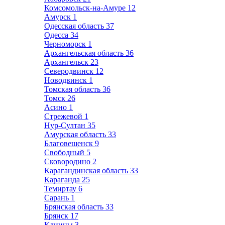
Комсомольск-на-Амуре
12
Амурск
1
Одесская область
37
Одесса
34
Черноморск
1
Архангельская область
36
Архангельск
23
Северодвинск
12
Новодвинск
1
Томская область
36
Томск
26
Асино
1
Стрежевой
1
Нур-Султан
35
Амурская область
33
Благовещенск
9
Свободный
5
Сковородино
2
Карагандинская область
33
Караганда
25
Темиртау
6
Сарань
1
Брянская область
33
Брянск
17
Клинцы
3