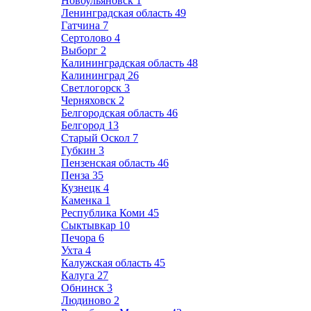
Новоульяновск
1
Ленинградская область
49
Гатчина
7
Сертолово
4
Выборг
2
Калининградская область
48
Калининград
26
Светлогорск
3
Черняховск
2
Белгородская область
46
Белгород
13
Старый Оскол
7
Губкин
3
Пензенская область
46
Пенза
35
Кузнецк
4
Каменка
1
Республика Коми
45
Сыктывкар
10
Печора
6
Ухта
4
Калужская область
45
Калуга
27
Обнинск
3
Людиново
2