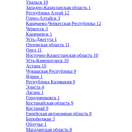
Уральск
10
Западно-Казахтанская область
1
Республика Алтай
12
Горно-Алтайск
3
Карачаево-Черкесская Республика
12
Черкесск
3
Карачаевск
1
Усть-Джегута
1
Орловская область
11
Орел
11
Восточно-Казахстанская область
10
Усть-Каменогорск
10
Астана
10
Чувашская Республика
9
Ядрин
1
Республика Калмыкия
9
Элиста
4
Лагань
1
Городовиковск
1
Костанайская область
9
Костанай
9
Еврейская автономная область
8
Биробиджан
3
Облучье
1
Магаданская область
8