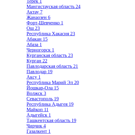
Терек
1
Мангистауская область
24
Актау
7
Жанаозен
6
Форт-Шевченко
1
Ош
23
Республика Хакасия
23
Абакан
15
Абаза
1
Черногорск
1
Курганская область
23
Курган
22
Павлодарская область
21
Павлодар
19
Аксу
1
Республика Марий Эл
20
Йошкар-Ола
15
Волжск
3
Севастополь
19
Республика Адыгея
19
Майкоп
11
Адыгейск
1
Ташкентская область
19
Чирчик
4
Газалкент
1