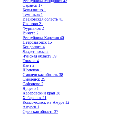
Республика Мордовия
42
Саранск
17
Ковылкино
1
Темников
1
Ивановская область
41
Иваново
21
Фурманов
2
Вичуга
2
Республика Карелия
40
Петрозаводск
15
Кондопога
4
Лахденпохья
2
Чуйская область
39
Токмок
4
Кант
2
Шопоков
1
Смоленская область
38
Смоленск
25
Сафоново
2
Ярцево
1
Хабаровский край
38
Хабаровск
21
Комсомольск-на-Амуре
12
Амурск
1
Одесская область
37