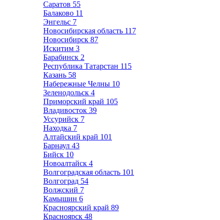
Саратов
55
Балаково
11
Энгельс
7
Новосибирская область
117
Новосибирск
87
Искитим
3
Барабинск
2
Республика Татарстан
115
Казань
58
Набережные Челны
10
Зеленодольск
4
Приморский край
105
Владивосток
39
Уссурийск
7
Находка
7
Алтайский край
101
Барнаул
43
Бийск
10
Новоалтайск
4
Волгоградская область
101
Волгоград
54
Волжский
7
Камышин
6
Красноярский край
89
Красноярск
48