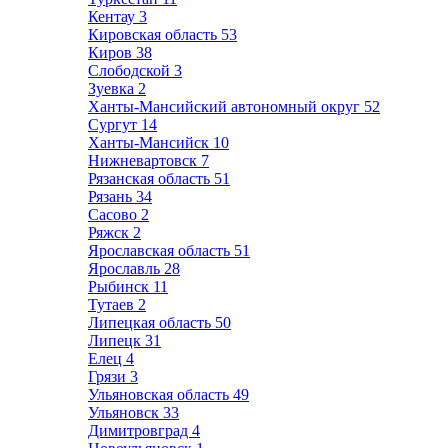
Кентау
3
Кировская область
53
Киров
38
Слободской
3
Зуевка
2
Ханты-Мансийский автономный округ
52
Сургут
14
Ханты-Мансийск
10
Нижневартовск
7
Рязанская область
51
Рязань
34
Сасово
2
Ряжск
2
Ярославская область
51
Ярославль
28
Рыбинск
11
Тутаев
2
Липецкая область
50
Липецк
31
Елец
4
Грязи
3
Ульяновская область
49
Ульяновск
33
Димитровград
4