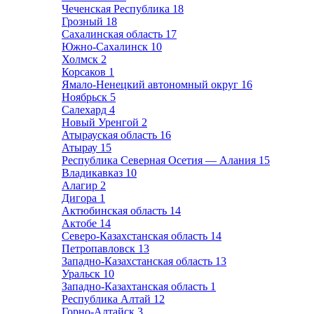
Чеченская Республика
18
Грозный
18
Сахалинская область
17
Южно-Сахалинск
10
Холмск
2
Корсаков
1
Ямало-Ненецкий автономный округ
16
Ноябрьск
5
Салехард
4
Новый Уренгой
2
Атырауская область
16
Атырау
15
Республика Северная Осетия — Алания
15
Владикавказ
10
Алагир
2
Дигора
1
Актюбинская область
14
Актобе
14
Северо-Казахстанская область
14
Петропавловск
13
Западно-Казахстанская область
13
Уральск
10
Западно-Казахтанская область
1
Республика Алтай
12
Горно-Алтайск
3