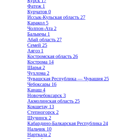
Курск
17
Фатеж
1
Курчатов
0
Иссык-Кульская область
27
Каракол
5
Чолпон-Ата
2
Балыкчы
1
Абай область
27
Семей
25
Аягоз
1
Костромская область
26
Кострома
14
Шарья
2
Чухлома
2
Чувашская Республика — Чувашия
25
Чебоксары
16
Канаш
4
Новочебоксарск
3
Акмолинская область
25
Кокшетау
13
Степногорск
2
Щучинск
2
Кабардино-Балкарская Республика
24
Нальчик
10
Нарткала
2