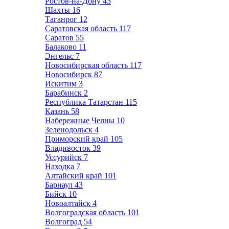
Ростов-на-Дону
43
Шахты
16
Таганрог
12
Саратовская область
117
Саратов
55
Балаково
11
Энгельс
7
Новосибирская область
117
Новосибирск
87
Искитим
3
Барабинск
2
Республика Татарстан
115
Казань
58
Набережные Челны
10
Зеленодольск
4
Приморский край
105
Владивосток
39
Уссурийск
7
Находка
7
Алтайский край
101
Барнаул
43
Бийск
10
Новоалтайск
4
Волгоградская область
101
Волгоград
54