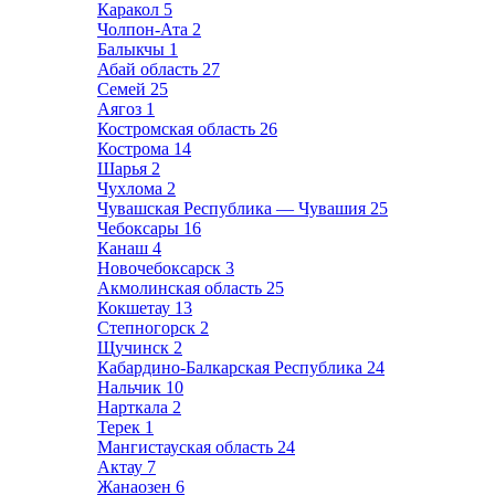
Каракол
5
Чолпон-Ата
2
Балыкчы
1
Абай область
27
Семей
25
Аягоз
1
Костромская область
26
Кострома
14
Шарья
2
Чухлома
2
Чувашская Республика — Чувашия
25
Чебоксары
16
Канаш
4
Новочебоксарск
3
Акмолинская область
25
Кокшетау
13
Степногорск
2
Щучинск
2
Кабардино-Балкарская Республика
24
Нальчик
10
Нарткала
2
Терек
1
Мангистауская область
24
Актау
7
Жанаозен
6