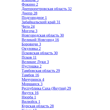
Фокино
2
Днепропетровская область
32
Днепр
28
Подгородное
1
Забайкальский край
31
Чита
24
Могоча
3
Новгородская область
30
Великий Новгород
16
Боровичи
3
Окуловка
2
Псковская область
30
Псков
11
Великие Луки
3
Пустошка
2
Тамбовская область
29
Тамбов
16
Мичуринск
4
Моршанск
3
Республика Саха (Якутия)
29
Якутск
16
Нюрба
1
Вилюйск
1
Курская область
28