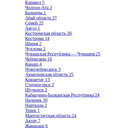
Каракол
5
Чолпон-Ата
2
Балыкчы
1
Абай область
27
Семей
25
Аягоз
1
Костромская область
26
Кострома
14
Шарья
2
Чухлома
2
Чувашская Республика — Чувашия
25
Чебоксары
16
Канаш
4
Новочебоксарск
3
Акмолинская область
25
Кокшетау
13
Степногорск
2
Щучинск
2
Кабардино-Балкарская Республика
24
Нальчик
10
Нарткала
2
Терек
1
Мангистауская область
24
Актау
7
Жанаозен
6