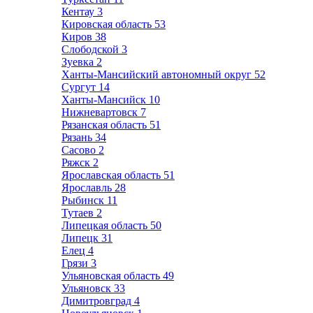
Кентау
3
Кировская область
53
Киров
38
Слободской
3
Зуевка
2
Ханты-Мансийский автономный округ
52
Сургут
14
Ханты-Мансийск
10
Нижневартовск
7
Рязанская область
51
Рязань
34
Сасово
2
Ряжск
2
Ярославская область
51
Ярославль
28
Рыбинск
11
Тутаев
2
Липецкая область
50
Липецк
31
Елец
4
Грязи
3
Ульяновская область
49
Ульяновск
33
Димитровград
4