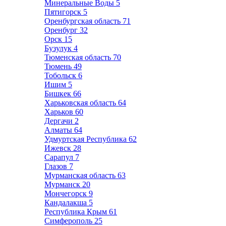
Минеральные Воды
5
Пятигорск
5
Оренбургская область
71
Оренбург
32
Орск
15
Бузулук
4
Тюменская область
70
Тюмень
49
Тобольск
6
Ишим
5
Бишкек
66
Харьковская область
64
Харьков
60
Дергачи
2
Алматы
64
Удмуртская Республика
62
Ижевск
28
Сарапул
7
Глазов
7
Мурманская область
63
Мурманск
20
Мончегорск
9
Кандалакша
5
Республика Крым
61
Симферополь
25