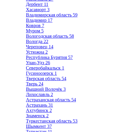
Дербент
11
Хасавюрт
3
Владимирская область
59
Владимир
17
Ковров
7
Муром
5
Вологодская область
58
Вологда
22
Череповец
14
Устюжна
2
Республика Бурятия
57
Улан-Удэ
26
Северобайкальск
1
Гусиноозерск
1
Тверская область
54
Тверь
24
Вышний Волочёк
3
Лихославль
2
Астраханская область
54
Астрахань
31
Ахтубинск
2
Знаменск
2
Туркестанская область
53
Шымкент
37
Туркестан
11