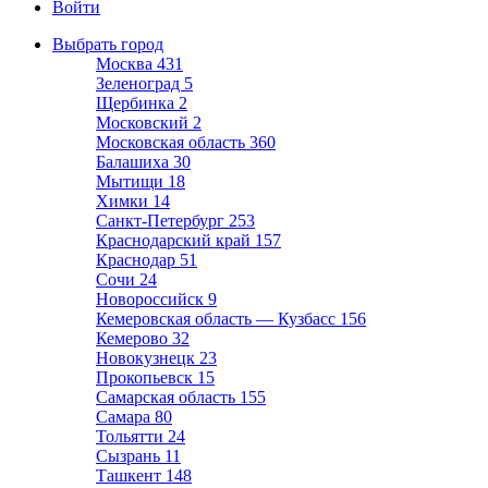
Войти
Выбрать город
Москва
431
Зеленоград
5
Щербинка
2
Московский
2
Московская область
360
Балашиха
30
Мытищи
18
Химки
14
Санкт-Петербург
253
Краснодарский край
157
Краснодар
51
Сочи
24
Новороссийск
9
Кемеровская область — Кузбасс
156
Кемерово
32
Новокузнецк
23
Прокопьевск
15
Самарская область
155
Самара
80
Тольятти
24
Сызрань
11
Ташкент
148