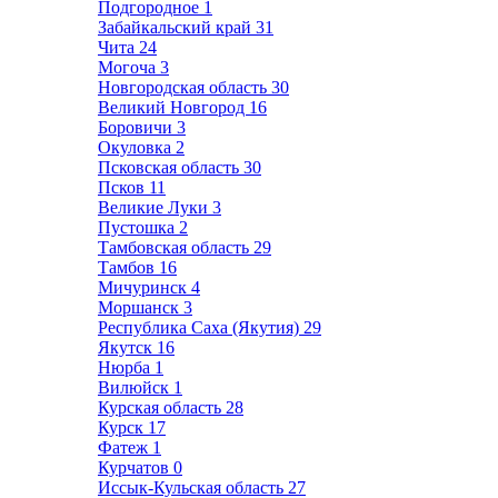
Подгородное
1
Забайкальский край
31
Чита
24
Могоча
3
Новгородская область
30
Великий Новгород
16
Боровичи
3
Окуловка
2
Псковская область
30
Псков
11
Великие Луки
3
Пустошка
2
Тамбовская область
29
Тамбов
16
Мичуринск
4
Моршанск
3
Республика Саха (Якутия)
29
Якутск
16
Нюрба
1
Вилюйск
1
Курская область
28
Курск
17
Фатеж
1
Курчатов
0
Иссык-Кульская область
27