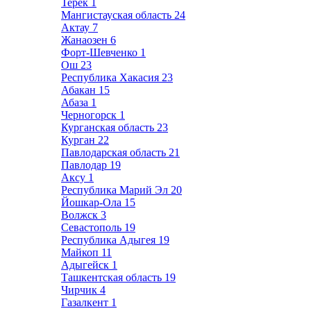
Терек
1
Мангистауская область
24
Актау
7
Жанаозен
6
Форт-Шевченко
1
Ош
23
Республика Хакасия
23
Абакан
15
Абаза
1
Черногорск
1
Курганская область
23
Курган
22
Павлодарская область
21
Павлодар
19
Аксу
1
Республика Марий Эл
20
Йошкар-Ола
15
Волжск
3
Севастополь
19
Республика Адыгея
19
Майкоп
11
Адыгейск
1
Ташкентская область
19
Чирчик
4
Газалкент
1