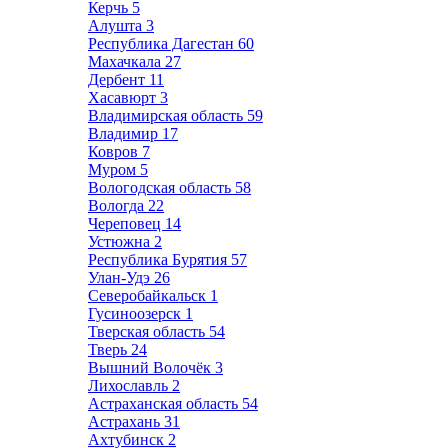
Керчь
5
Алушта
3
Республика Дагестан
60
Махачкала
27
Дербент
11
Хасавюрт
3
Владимирская область
59
Владимир
17
Ковров
7
Муром
5
Вологодская область
58
Вологда
22
Череповец
14
Устюжна
2
Республика Бурятия
57
Улан-Удэ
26
Северобайкальск
1
Гусиноозерск
1
Тверская область
54
Тверь
24
Вышний Волочёк
3
Лихославль
2
Астраханская область
54
Астрахань
31
Ахтубинск
2