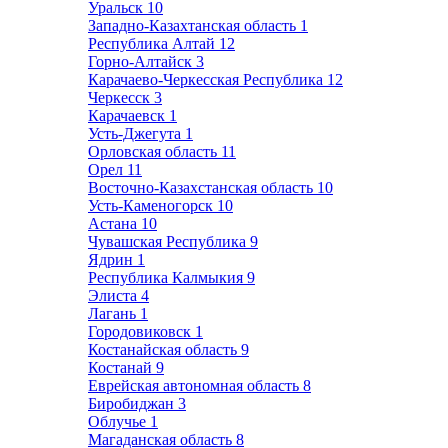
Уральск
10
Западно-Казахтанская область
1
Республика Алтай
12
Горно-Алтайск
3
Карачаево-Черкесская Республика
12
Черкесск
3
Карачаевск
1
Усть-Джегута
1
Орловская область
11
Орел
11
Восточно-Казахстанская область
10
Усть-Каменогорск
10
Астана
10
Чувашская Республика
9
Ядрин
1
Республика Калмыкия
9
Элиста
4
Лагань
1
Городовиковск
1
Костанайская область
9
Костанай
9
Еврейская автономная область
8
Биробиджан
3
Облучье
1
Магаданская область
8