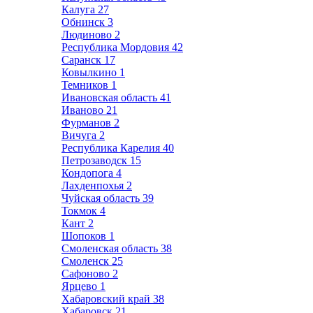
Калуга
27
Обнинск
3
Людиново
2
Республика Мордовия
42
Саранск
17
Ковылкино
1
Темников
1
Ивановская область
41
Иваново
21
Фурманов
2
Вичуга
2
Республика Карелия
40
Петрозаводск
15
Кондопога
4
Лахденпохья
2
Чуйская область
39
Токмок
4
Кант
2
Шопоков
1
Смоленская область
38
Смоленск
25
Сафоново
2
Ярцево
1
Хабаровский край
38
Хабаровск
21