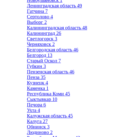
Новоульяновск
1
Ленинградская область
49
Гатчина
7
Сертолово
4
Выборг
2
Калининградская область
48
Калининград
26
Светлогорск
3
Черняховск
2
Белгородская область
46
Белгород
13
Старый Оскол
7
Губкин
3
Пензенская область
46
Пенза
35
Кузнецк
4
Каменка
1
Республика Коми
45
Сыктывкар
10
Печора
6
Ухта
4
Калужская область
45
Калуга
27
Обнинск
3
Людиново
2