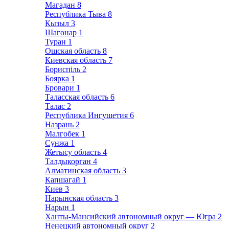
Магадан
8
Республика Тыва
8
Кызыл
3
Шагонар
1
Туран
1
Ошская область
8
Киевская область
7
Бориспіль
2
Боярка
1
Бровари
1
Таласская область
6
Талас
2
Республика Ингушетия
6
Назрань
2
Малгобек
1
Сунжа
1
Жетысу область
4
Талдыкорган
4
Алматинская область
3
Капшагай
1
Киев
3
Нарынская область
3
Нарын
1
Ханты-Мансийский автономный округ — Югра
2
Ненецкий автономный округ
2