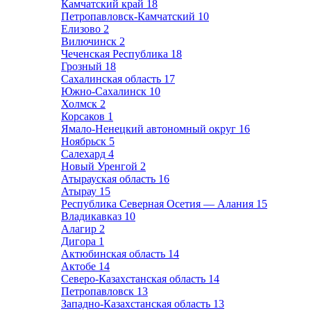
Камчатский край
18
Петропавловск-Камчатский
10
Елизово
2
Вилючинск
2
Чеченская Республика
18
Грозный
18
Сахалинская область
17
Южно-Сахалинск
10
Холмск
2
Корсаков
1
Ямало-Ненецкий автономный округ
16
Ноябрьск
5
Салехард
4
Новый Уренгой
2
Атырауская область
16
Атырау
15
Республика Северная Осетия — Алания
15
Владикавказ
10
Алагир
2
Дигора
1
Актюбинская область
14
Актобе
14
Северо-Казахстанская область
14
Петропавловск
13
Западно-Казахстанская область
13