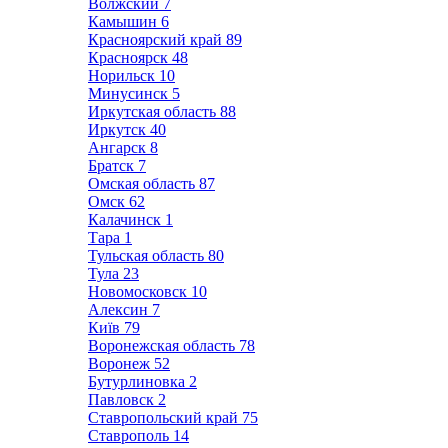
Волжский
7
Камышин
6
Красноярский край
89
Красноярск
48
Норильск
10
Минусинск
5
Иркутская область
88
Иркутск
40
Ангарск
8
Братск
7
Омская область
87
Омск
62
Калачинск
1
Тара
1
Тульская область
80
Тула
23
Новомосковск
10
Алексин
7
Київ
79
Воронежская область
78
Воронеж
52
Бутурлиновка
2
Павловск
2
Ставропольский край
75
Ставрополь
14