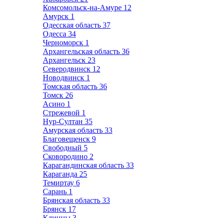
Комсомольск-на-Амуре
12
Амурск
1
Одесская область
37
Одесса
34
Черноморск
1
Архангельская область
36
Архангельск
23
Северодвинск
12
Новодвинск
1
Томская область
36
Томск
26
Асино
1
Стрежевой
1
Нур-Султан
35
Амурская область
33
Благовещенск
9
Свободный
5
Сковородино
2
Карагандинская область
33
Караганда
25
Темиртау
6
Сарань
1
Брянская область
33
Брянск
17
Клинцы
3