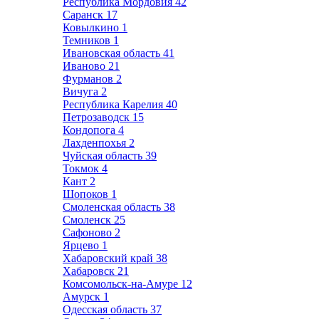
Республика Мордовия
42
Саранск
17
Ковылкино
1
Темников
1
Ивановская область
41
Иваново
21
Фурманов
2
Вичуга
2
Республика Карелия
40
Петрозаводск
15
Кондопога
4
Лахденпохья
2
Чуйская область
39
Токмок
4
Кант
2
Шопоков
1
Смоленская область
38
Смоленск
25
Сафоново
2
Ярцево
1
Хабаровский край
38
Хабаровск
21
Комсомольск-на-Амуре
12
Амурск
1
Одесская область
37