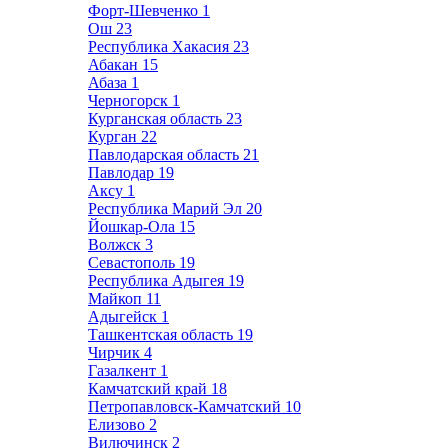
Форт-Шевченко
1
Ош
23
Республика Хакасия
23
Абакан
15
Абаза
1
Черногорск
1
Курганская область
23
Курган
22
Павлодарская область
21
Павлодар
19
Аксу
1
Республика Марий Эл
20
Йошкар-Ола
15
Волжск
3
Севастополь
19
Республика Адыгея
19
Майкоп
11
Адыгейск
1
Ташкентская область
19
Чирчик
4
Газалкент
1
Камчатский край
18
Петропавловск-Камчатский
10
Елизово
2
Вилючинск
2