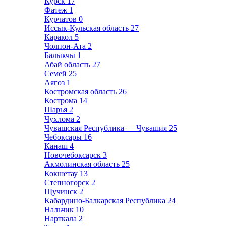
Курск
17
Фатеж
1
Курчатов
0
Иссык-Кульская область
27
Каракол
5
Чолпон-Ата
2
Балыкчы
1
Абай область
27
Семей
25
Аягоз
1
Костромская область
26
Кострома
14
Шарья
2
Чухлома
2
Чувашская Республика — Чувашия
25
Чебоксары
16
Канаш
4
Новочебоксарск
3
Акмолинская область
25
Кокшетау
13
Степногорск
2
Щучинск
2
Кабардино-Балкарская Республика
24
Нальчик
10
Нарткала
2