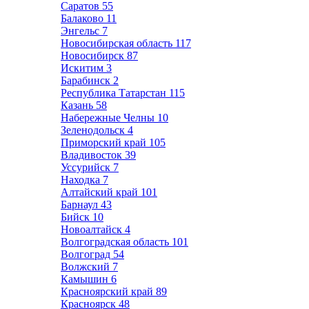
Саратов
55
Балаково
11
Энгельс
7
Новосибирская область
117
Новосибирск
87
Искитим
3
Барабинск
2
Республика Татарстан
115
Казань
58
Набережные Челны
10
Зеленодольск
4
Приморский край
105
Владивосток
39
Уссурийск
7
Находка
7
Алтайский край
101
Барнаул
43
Бийск
10
Новоалтайск
4
Волгоградская область
101
Волгоград
54
Волжский
7
Камышин
6
Красноярский край
89
Красноярск
48