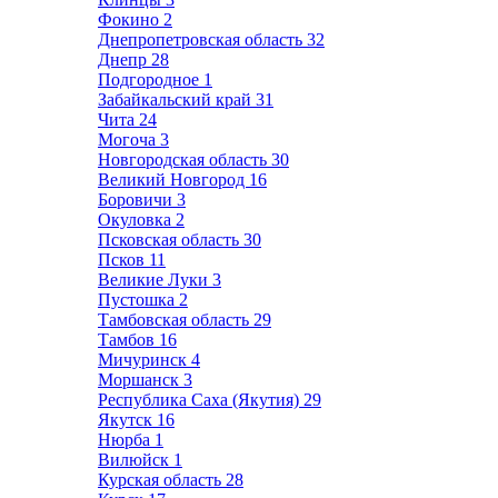
Фокино
2
Днепропетровская область
32
Днепр
28
Подгородное
1
Забайкальский край
31
Чита
24
Могоча
3
Новгородская область
30
Великий Новгород
16
Боровичи
3
Окуловка
2
Псковская область
30
Псков
11
Великие Луки
3
Пустошка
2
Тамбовская область
29
Тамбов
16
Мичуринск
4
Моршанск
3
Республика Саха (Якутия)
29
Якутск
16
Нюрба
1
Вилюйск
1
Курская область
28