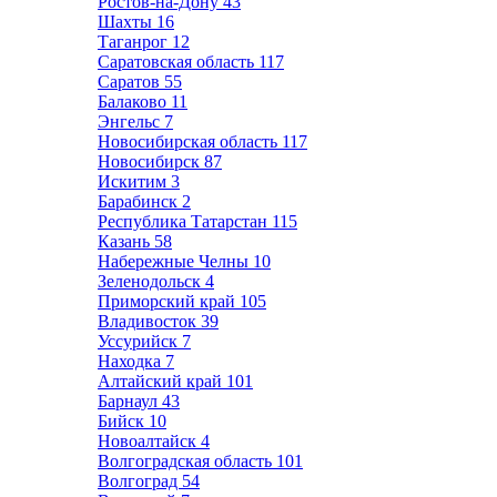
Ростов-на-Дону
43
Шахты
16
Таганрог
12
Саратовская область
117
Саратов
55
Балаково
11
Энгельс
7
Новосибирская область
117
Новосибирск
87
Искитим
3
Барабинск
2
Республика Татарстан
115
Казань
58
Набережные Челны
10
Зеленодольск
4
Приморский край
105
Владивосток
39
Уссурийск
7
Находка
7
Алтайский край
101
Барнаул
43
Бийск
10
Новоалтайск
4
Волгоградская область
101
Волгоград
54