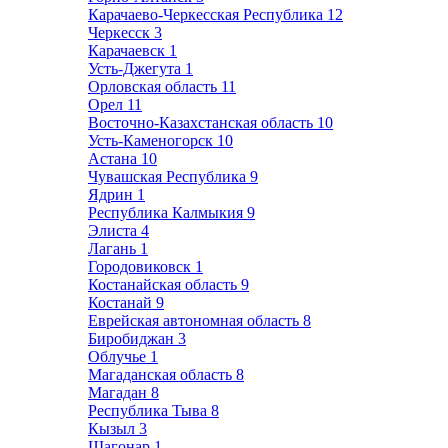
Карачаево-Черкесская Республика
12
Черкесск
3
Карачаевск
1
Усть-Джегута
1
Орловская область
11
Орел
11
Восточно-Казахстанская область
10
Усть-Каменогорск
10
Астана
10
Чувашская Республика
9
Ядрин
1
Республика Калмыкия
9
Элиста
4
Лагань
1
Городовиковск
1
Костанайская область
9
Костанай
9
Еврейская автономная область
8
Биробиджан
3
Облучье
1
Магаданская область
8
Магадан
8
Республика Тыва
8
Кызыл
3
Шагонар
1