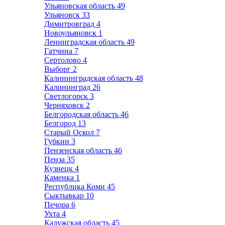
Ульяновская область
49
Ульяновск
33
Димитровград
4
Новоульяновск
1
Ленинградская область
49
Гатчина
7
Сертолово
4
Выборг
2
Калининградская область
48
Калининград
26
Светлогорск
3
Черняховск
2
Белгородская область
46
Белгород
13
Старый Оскол
7
Губкин
3
Пензенская область
46
Пенза
35
Кузнецк
4
Каменка
1
Республика Коми
45
Сыктывкар
10
Печора
6
Ухта
4
Калужская область
45