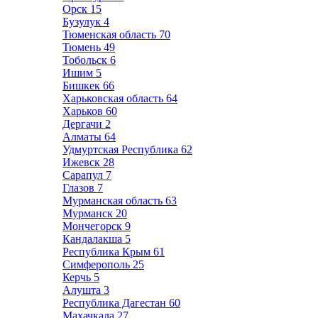
Орск
15
Бузулук
4
Тюменская область
70
Тюмень
49
Тобольск
6
Ишим
5
Бишкек
66
Харьковская область
64
Харьков
60
Дергачи
2
Алматы
64
Удмуртская Республика
62
Ижевск
28
Сарапул
7
Глазов
7
Мурманская область
63
Мурманск
20
Мончегорск
9
Кандалакша
5
Республика Крым
61
Симферополь
25
Керчь
5
Алушта
3
Республика Дагестан
60
Махачкала
27