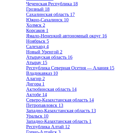
Чеченская Республика
18
Грозный
18
Сахалинская область
17
Южно-Сахалинск
10
Холмск
2
Корсаков
1
Ямало-Ненецкий автономный округ
16
Ноябрьск
5
Салехард
4
Новый Уренгой
2
Атырауская область
16
Атырау
15
Республика Северная Осетия — Алания
15
Владикавказ
10
Алагир
2
Дигора
1
Актюбинская область
14
Актобе
14
Северо-Казахстанская область
14
Петропавловск
13
Западно-Казахстанская область
13
Уральск
10
Западно-Казахтанская область
1
Республика Алтай
12
Горно-Алтайск
3