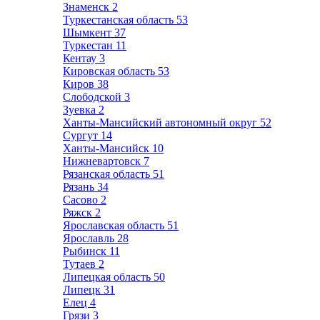
Знаменск
2
Туркестанская область
53
Шымкент
37
Туркестан
11
Кентау
3
Кировская область
53
Киров
38
Слободской
3
Зуевка
2
Ханты-Мансийский автономный округ
52
Сургут
14
Ханты-Мансийск
10
Нижневартовск
7
Рязанская область
51
Рязань
34
Сасово
2
Ряжск
2
Ярославская область
51
Ярославль
28
Рыбинск
11
Тутаев
2
Липецкая область
50
Липецк
31
Елец
4
Грязи
3