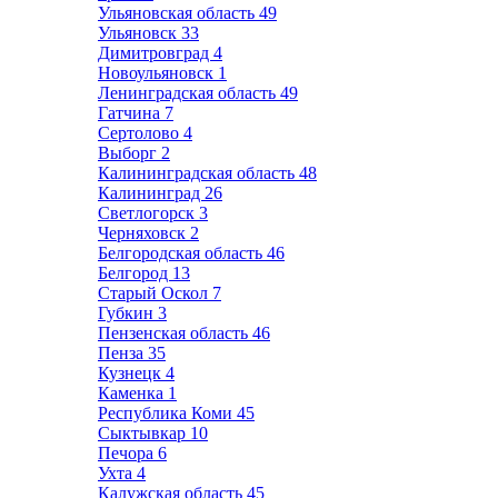
Ульяновская область
49
Ульяновск
33
Димитровград
4
Новоульяновск
1
Ленинградская область
49
Гатчина
7
Сертолово
4
Выборг
2
Калининградская область
48
Калининград
26
Светлогорск
3
Черняховск
2
Белгородская область
46
Белгород
13
Старый Оскол
7
Губкин
3
Пензенская область
46
Пенза
35
Кузнецк
4
Каменка
1
Республика Коми
45
Сыктывкар
10
Печора
6
Ухта
4
Калужская область
45