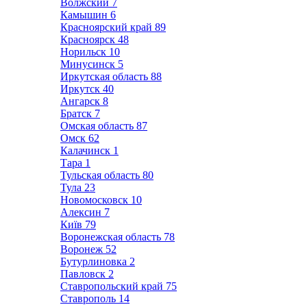
Волжский
7
Камышин
6
Красноярский край
89
Красноярск
48
Норильск
10
Минусинск
5
Иркутская область
88
Иркутск
40
Ангарск
8
Братск
7
Омская область
87
Омск
62
Калачинск
1
Тара
1
Тульская область
80
Тула
23
Новомосковск
10
Алексин
7
Київ
79
Воронежская область
78
Воронеж
52
Бутурлиновка
2
Павловск
2
Ставропольский край
75
Ставрополь
14