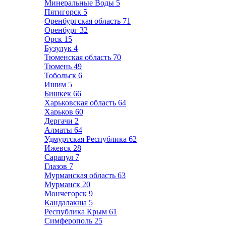
Минеральные Воды
5
Пятигорск
5
Оренбургская область
71
Оренбург
32
Орск
15
Бузулук
4
Тюменская область
70
Тюмень
49
Тобольск
6
Ишим
5
Бишкек
66
Харьковская область
64
Харьков
60
Дергачи
2
Алматы
64
Удмуртская Республика
62
Ижевск
28
Сарапул
7
Глазов
7
Мурманская область
63
Мурманск
20
Мончегорск
9
Кандалакша
5
Республика Крым
61
Симферополь
25