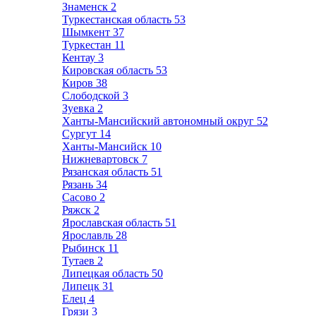
Знаменск
2
Туркестанская область
53
Шымкент
37
Туркестан
11
Кентау
3
Кировская область
53
Киров
38
Слободской
3
Зуевка
2
Ханты-Мансийский автономный округ
52
Сургут
14
Ханты-Мансийск
10
Нижневартовск
7
Рязанская область
51
Рязань
34
Сасово
2
Ряжск
2
Ярославская область
51
Ярославль
28
Рыбинск
11
Тутаев
2
Липецкая область
50
Липецк
31
Елец
4
Грязи
3