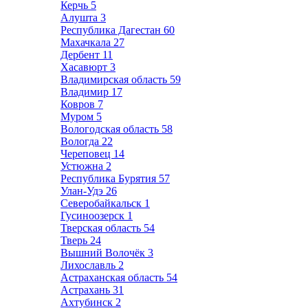
Керчь
5
Алушта
3
Республика Дагестан
60
Махачкала
27
Дербент
11
Хасавюрт
3
Владимирская область
59
Владимир
17
Ковров
7
Муром
5
Вологодская область
58
Вологда
22
Череповец
14
Устюжна
2
Республика Бурятия
57
Улан-Удэ
26
Северобайкальск
1
Гусиноозерск
1
Тверская область
54
Тверь
24
Вышний Волочёк
3
Лихославль
2
Астраханская область
54
Астрахань
31
Ахтубинск
2