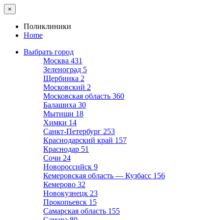
×
Поликлиники
Home
Выбрать город
Москва
431
Зеленоград
5
Щербинка
2
Московский
2
Московская область
360
Балашиха
30
Мытищи
18
Химки
14
Санкт-Петербург
253
Краснодарский край
157
Краснодар
51
Сочи
24
Новороссийск
9
Кемеровская область — Кузбасс
156
Кемерово
32
Новокузнецк
23
Прокопьевск
15
Самарская область
155
Самара
80