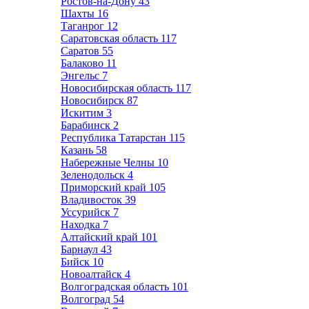
Ростов-на-Дону
43
Шахты
16
Таганрог
12
Саратовская область
117
Саратов
55
Балаково
11
Энгельс
7
Новосибирская область
117
Новосибирск
87
Искитим
3
Барабинск
2
Республика Татарстан
115
Казань
58
Набережные Челны
10
Зеленодольск
4
Приморский край
105
Владивосток
39
Уссурийск
7
Находка
7
Алтайский край
101
Барнаул
43
Бийск
10
Новоалтайск
4
Волгоградская область
101
Волгоград
54