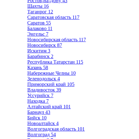
Ростов-на-Дону
43
Шахты
16
Таганрог
12
Саратовская область
117
Саратов
55
Балаково
11
Энгельс
7
Новосибирская область
117
Новосибирск
87
Искитим
3
Барабинск
2
Республика Татарстан
115
Казань
58
Набережные Челны
10
Зеленодольск
4
Приморский край
105
Владивосток
39
Уссурийск
7
Находка
7
Алтайский край
101
Барнаул
43
Бийск
10
Новоалтайск
4
Волгоградская область
101
Волгоград
54