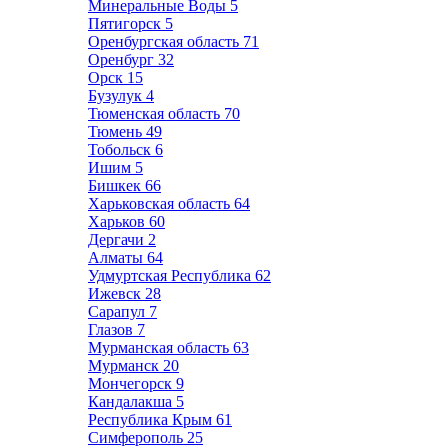
Минеральные Воды
5
Пятигорск
5
Оренбургская область
71
Оренбург
32
Орск
15
Бузулук
4
Тюменская область
70
Тюмень
49
Тобольск
6
Ишим
5
Бишкек
66
Харьковская область
64
Харьков
60
Дергачи
2
Алматы
64
Удмуртская Республика
62
Ижевск
28
Сарапул
7
Глазов
7
Мурманская область
63
Мурманск
20
Мончегорск
9
Кандалакша
5
Республика Крым
61
Симферополь
25