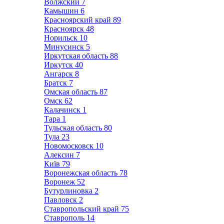
Волжский
7
Камышин
6
Красноярский край
89
Красноярск
48
Норильск
10
Минусинск
5
Иркутская область
88
Иркутск
40
Ангарск
8
Братск
7
Омская область
87
Омск
62
Калачинск
1
Тара
1
Тульская область
80
Тула
23
Новомосковск
10
Алексин
7
Київ
79
Воронежская область
78
Воронеж
52
Бутурлиновка
2
Павловск
2
Ставропольский край
75
Ставрополь
14