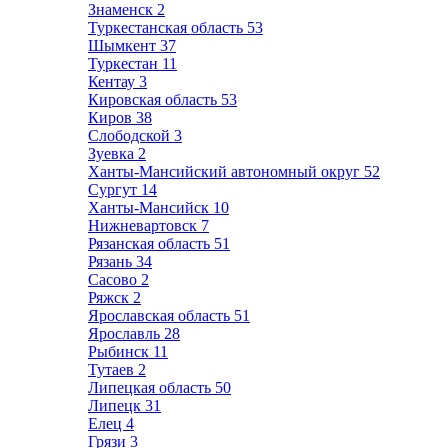
Знаменск
2
Туркестанская область
53
Шымкент
37
Туркестан
11
Кентау
3
Кировская область
53
Киров
38
Слободской
3
Зуевка
2
Ханты-Мансийский автономный округ
52
Сургут
14
Ханты-Мансийск
10
Нижневартовск
7
Рязанская область
51
Рязань
34
Сасово
2
Ряжск
2
Ярославская область
51
Ярославль
28
Рыбинск
11
Тутаев
2
Липецкая область
50
Липецк
31
Елец
4
Грязи
3