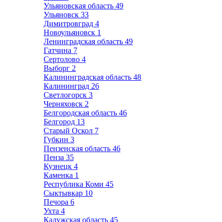
Ульяновская область
49
Ульяновск
33
Димитровград
4
Новоульяновск
1
Ленинградская область
49
Гатчина
7
Сертолово
4
Выборг
2
Калининградская область
48
Калининград
26
Светлогорск
3
Черняховск
2
Белгородская область
46
Белгород
13
Старый Оскол
7
Губкин
3
Пензенская область
46
Пенза
35
Кузнецк
4
Каменка
1
Республика Коми
45
Сыктывкар
10
Печора
6
Ухта
4
Калужская область
45