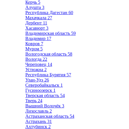
Керчь
5
Алушта
3
Республика Дагестан
60
Махачкала
27
Дербент
11
Хасавюрт
3
Владимирская область
59
Владимир
17
Ковров
7
Муром
5
Вологодская область
58
Вологда
22
Череповец
14
Устюжна
2
Республика Бурятия
57
Улан-Удэ
26
Северобайкальск
1
Гусиноозерск
1
Тверская область
54
Тверь
24
Вышний Волочёк
3
Лихославль
2
Астраханская область
54
Астрахань
31
Ахтубинск
2