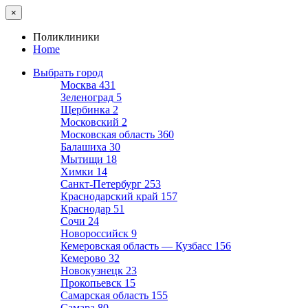
×
Поликлиники
Home
Выбрать город
Москва
431
Зеленоград
5
Щербинка
2
Московский
2
Московская область
360
Балашиха
30
Мытищи
18
Химки
14
Санкт-Петербург
253
Краснодарский край
157
Краснодар
51
Сочи
24
Новороссийск
9
Кемеровская область — Кузбасс
156
Кемерово
32
Новокузнецк
23
Прокопьевск
15
Самарская область
155
Самара
80