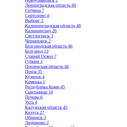
Новоульяновск
1
Ленинградская область
49
Гатчина
7
Сертолово
4
Выборг
2
Калининградская область
48
Калининград
26
Светлогорск
3
Черняховск
2
Белгородская область
46
Белгород
13
Старый Оскол
7
Губкин
3
Пензенская область
46
Пенза
35
Кузнецк
4
Каменка
1
Республика Коми
45
Сыктывкар
10
Печора
6
Ухта
4
Калужская область
45
Калуга
27
Обнинск
3
Людиново
2