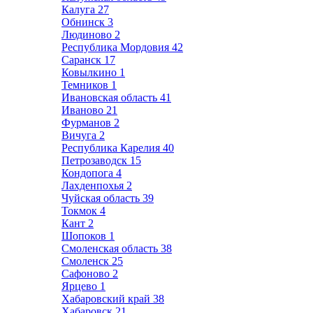
Калуга
27
Обнинск
3
Людиново
2
Республика Мордовия
42
Саранск
17
Ковылкино
1
Темников
1
Ивановская область
41
Иваново
21
Фурманов
2
Вичуга
2
Республика Карелия
40
Петрозаводск
15
Кондопога
4
Лахденпохья
2
Чуйская область
39
Токмок
4
Кант
2
Шопоков
1
Смоленская область
38
Смоленск
25
Сафоново
2
Ярцево
1
Хабаровский край
38
Хабаровск
21