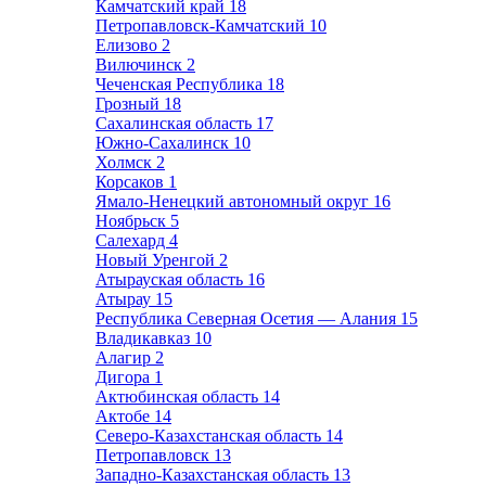
Камчатский край
18
Петропавловск-Камчатский
10
Елизово
2
Вилючинск
2
Чеченская Республика
18
Грозный
18
Сахалинская область
17
Южно-Сахалинск
10
Холмск
2
Корсаков
1
Ямало-Ненецкий автономный округ
16
Ноябрьск
5
Салехард
4
Новый Уренгой
2
Атырауская область
16
Атырау
15
Республика Северная Осетия — Алания
15
Владикавказ
10
Алагир
2
Дигора
1
Актюбинская область
14
Актобе
14
Северо-Казахстанская область
14
Петропавловск
13
Западно-Казахстанская область
13