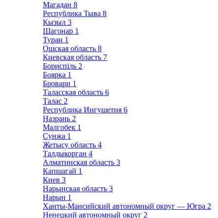
Магадан
8
Республика Тыва
8
Кызыл
3
Шагонар
1
Туран
1
Ошская область
8
Киевская область
7
Бориспіль
2
Боярка
1
Бровари
1
Таласская область
6
Талас
2
Республика Ингушетия
6
Назрань
2
Малгобек
1
Сунжа
1
Жетысу область
4
Талдыкорган
4
Алматинская область
3
Капшагай
1
Киев
3
Нарынская область
3
Нарын
1
Ханты-Мансийский автономный округ — Югра
2
Ненецкий автономный округ
2