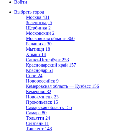
Войти
Выбрать город
Москва
431
Зеленоград
5
Щербинка
2
Московский
2
Московская область
360
Балашиха
30
Мытищи
18
Химки
14
Санкт-Петербург
253
Краснодарский край
157
Краснодар
51
Сочи
24
Новороссийск
9
Кемеровская область — Кузбасс
156
Кемерово
32
Новокузнецк
23
Прокопьевск
15
Самарская область
155
Самара
80
Тольятти
24
Сызрань
11
Ташкент
148