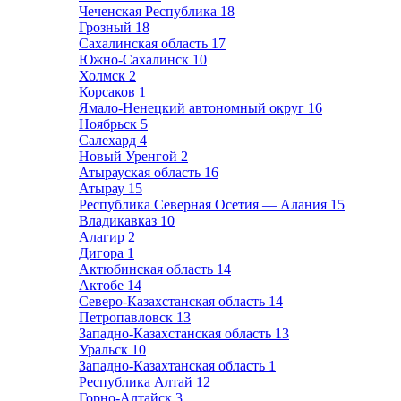
Чеченская Республика
18
Грозный
18
Сахалинская область
17
Южно-Сахалинск
10
Холмск
2
Корсаков
1
Ямало-Ненецкий автономный округ
16
Ноябрьск
5
Салехард
4
Новый Уренгой
2
Атырауская область
16
Атырау
15
Республика Северная Осетия — Алания
15
Владикавказ
10
Алагир
2
Дигора
1
Актюбинская область
14
Актобе
14
Северо-Казахстанская область
14
Петропавловск
13
Западно-Казахстанская область
13
Уральск
10
Западно-Казахтанская область
1
Республика Алтай
12
Горно-Алтайск
3