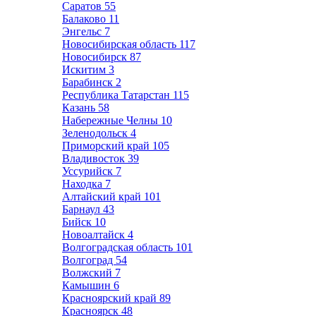
Саратов
55
Балаково
11
Энгельс
7
Новосибирская область
117
Новосибирск
87
Искитим
3
Барабинск
2
Республика Татарстан
115
Казань
58
Набережные Челны
10
Зеленодольск
4
Приморский край
105
Владивосток
39
Уссурийск
7
Находка
7
Алтайский край
101
Барнаул
43
Бийск
10
Новоалтайск
4
Волгоградская область
101
Волгоград
54
Волжский
7
Камышин
6
Красноярский край
89
Красноярск
48