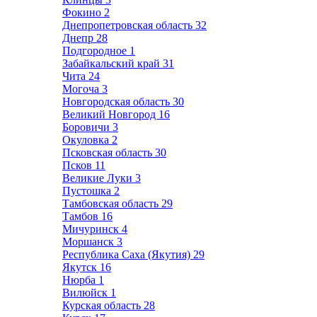
Фокино
2
Днепропетровская область
32
Днепр
28
Подгородное
1
Забайкальский край
31
Чита
24
Могоча
3
Новгородская область
30
Великий Новгород
16
Боровичи
3
Окуловка
2
Псковская область
30
Псков
11
Великие Луки
3
Пустошка
2
Тамбовская область
29
Тамбов
16
Мичуринск
4
Моршанск
3
Республика Саха (Якутия)
29
Якутск
16
Нюрба
1
Вилюйск
1
Курская область
28