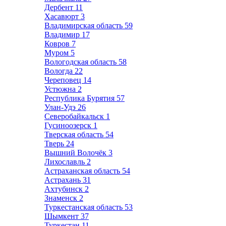
Дербент
11
Хасавюрт
3
Владимирская область
59
Владимир
17
Ковров
7
Муром
5
Вологодская область
58
Вологда
22
Череповец
14
Устюжна
2
Республика Бурятия
57
Улан-Удэ
26
Северобайкальск
1
Гусиноозерск
1
Тверская область
54
Тверь
24
Вышний Волочёк
3
Лихославль
2
Астраханская область
54
Астрахань
31
Ахтубинск
2
Знаменск
2
Туркестанская область
53
Шымкент
37
Туркестан
11