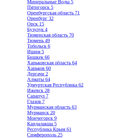
Минеральные Воды
5
Пятигорск
5
Оренбургская область
71
Оренбург
32
Орск
15
Бузулук
4
Тюменская область
70
Тюмень
49
Тобольск
6
Ишим
5
Бишкек
66
Харьковская область
64
Харьков
60
Дергачи
2
Алматы
64
Удмуртская Республика
62
Ижевск
28
Сарапул
7
Глазов
7
Мурманская область
63
Мурманск
20
Мончегорск
9
Кандалакша
5
Республика Крым
61
Симферополь
25