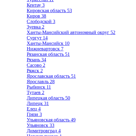
Кентау
3
Кировская область
53
Киров
38
Слободской
3
Зуевка
2
Ханты-Мансийский автономный округ
52
Сургут
14
Ханты-Мансийск
10
Нижневартовск
7
Рязанская область
51
Рязань
34
Сасово
2
Ряжск
2
Ярославская область
51
Ярославль
28
Рыбинск
11
Тутаев
2
Липецкая область
50
Липецк
31
Елец
4
Грязи
3
Ульяновская область
49
Ульяновск
33
Димитровград
4