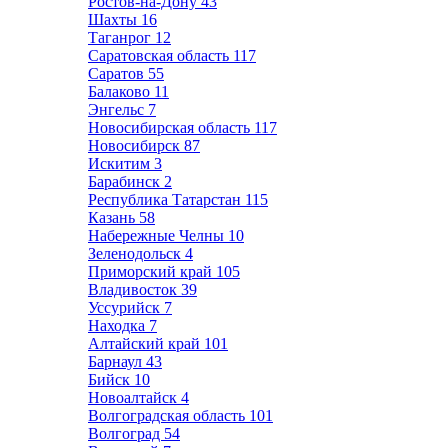
Ростов-на-Дону
43
Шахты
16
Таганрог
12
Саратовская область
117
Саратов
55
Балаково
11
Энгельс
7
Новосибирская область
117
Новосибирск
87
Искитим
3
Барабинск
2
Республика Татарстан
115
Казань
58
Набережные Челны
10
Зеленодольск
4
Приморский край
105
Владивосток
39
Уссурийск
7
Находка
7
Алтайский край
101
Барнаул
43
Бийск
10
Новоалтайск
4
Волгоградская область
101
Волгоград
54