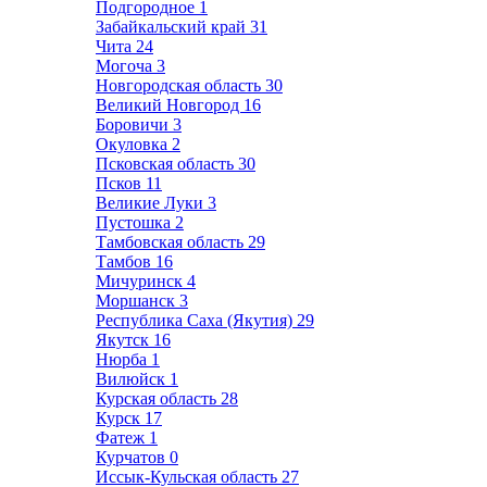
Подгородное
1
Забайкальский край
31
Чита
24
Могоча
3
Новгородская область
30
Великий Новгород
16
Боровичи
3
Окуловка
2
Псковская область
30
Псков
11
Великие Луки
3
Пустошка
2
Тамбовская область
29
Тамбов
16
Мичуринск
4
Моршанск
3
Республика Саха (Якутия)
29
Якутск
16
Нюрба
1
Вилюйск
1
Курская область
28
Курск
17
Фатеж
1
Курчатов
0
Иссык-Кульская область
27