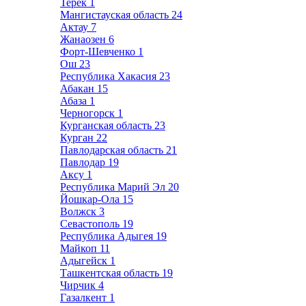
Терек
1
Мангистауская область
24
Актау
7
Жанаозен
6
Форт-Шевченко
1
Ош
23
Республика Хакасия
23
Абакан
15
Абаза
1
Черногорск
1
Курганская область
23
Курган
22
Павлодарская область
21
Павлодар
19
Аксу
1
Республика Марий Эл
20
Йошкар-Ола
15
Волжск
3
Севастополь
19
Республика Адыгея
19
Майкоп
11
Адыгейск
1
Ташкентская область
19
Чирчик
4
Газалкент
1