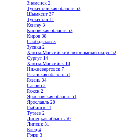
Знаменск
2
Туркестанская область
53
Шымкент
37
Туркестан
11
Кентау
3
Кировская область
53
Киров
38
Слободской
3
Зуевка
2
Ханты-Мансийский автономный округ
52
Сургут
14
Ханты-Мансийск
10
Нижневартовск
7
Рязанская область
51
Рязань
34
Сасово
2
Ряжск
2
Ярославская область
51
Ярославль
28
Рыбинск
11
Тутаев
2
Липецкая область
50
Липецк
31
Елец
4
Грязи
3