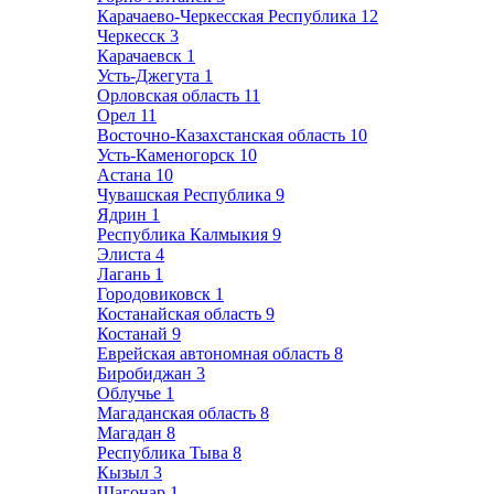
Карачаево-Черкесская Республика
12
Черкесск
3
Карачаевск
1
Усть-Джегута
1
Орловская область
11
Орел
11
Восточно-Казахстанская область
10
Усть-Каменогорск
10
Астана
10
Чувашская Республика
9
Ядрин
1
Республика Калмыкия
9
Элиста
4
Лагань
1
Городовиковск
1
Костанайская область
9
Костанай
9
Еврейская автономная область
8
Биробиджан
3
Облучье
1
Магаданская область
8
Магадан
8
Республика Тыва
8
Кызыл
3
Шагонар
1