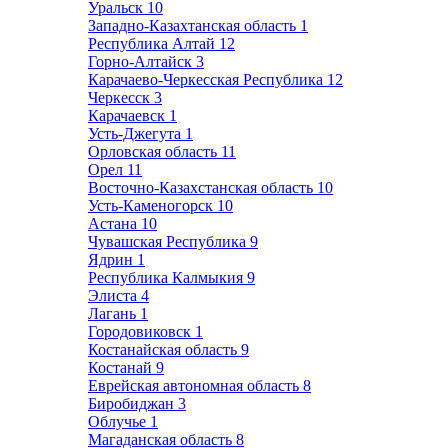
Уральск
10
Западно-Казахтанская область
1
Республика Алтай
12
Горно-Алтайск
3
Карачаево-Черкесская Республика
12
Черкесск
3
Карачаевск
1
Усть-Джегута
1
Орловская область
11
Орел
11
Восточно-Казахстанская область
10
Усть-Каменогорск
10
Астана
10
Чувашская Республика
9
Ядрин
1
Республика Калмыкия
9
Элиста
4
Лагань
1
Городовиковск
1
Костанайская область
9
Костанай
9
Еврейская автономная область
8
Биробиджан
3
Облучье
1
Магаданская область
8