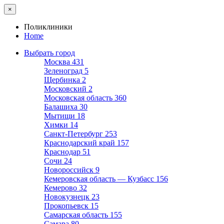
×
Поликлиники
Home
Выбрать город
Москва
431
Зеленоград
5
Щербинка
2
Московский
2
Московская область
360
Балашиха
30
Мытищи
18
Химки
14
Санкт-Петербург
253
Краснодарский край
157
Краснодар
51
Сочи
24
Новороссийск
9
Кемеровская область — Кузбасс
156
Кемерово
32
Новокузнецк
23
Прокопьевск
15
Самарская область
155
Самара
80