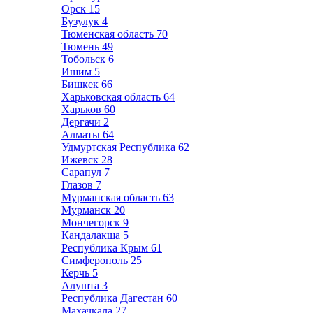
Орск
15
Бузулук
4
Тюменская область
70
Тюмень
49
Тобольск
6
Ишим
5
Бишкек
66
Харьковская область
64
Харьков
60
Дергачи
2
Алматы
64
Удмуртская Республика
62
Ижевск
28
Сарапул
7
Глазов
7
Мурманская область
63
Мурманск
20
Мончегорск
9
Кандалакша
5
Республика Крым
61
Симферополь
25
Керчь
5
Алушта
3
Республика Дагестан
60
Махачкала
27