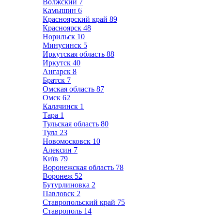
Волжский
7
Камышин
6
Красноярский край
89
Красноярск
48
Норильск
10
Минусинск
5
Иркутская область
88
Иркутск
40
Ангарск
8
Братск
7
Омская область
87
Омск
62
Калачинск
1
Тара
1
Тульская область
80
Тула
23
Новомосковск
10
Алексин
7
Київ
79
Воронежская область
78
Воронеж
52
Бутурлиновка
2
Павловск
2
Ставропольский край
75
Ставрополь
14