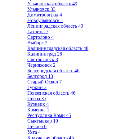
Ульяновская область
49
Ульяновск
33
Димитровград
4
Новоульяновск
1
Ленинградская область
49
Гатчина
7
Сертолово
4
Выборг
2
Калининградская область
48
Калининград
26
Светлогорск
3
Черняховск
2
Белгородская область
46
Белгород
13
Старый Оскол
7
Губкин
3
Пензенская область
46
Пенза
35
Кузнецк
4
Каменка
1
Республика Коми
45
Сыктывкар
10
Печора
6
Ухта
4
Калужская область
45