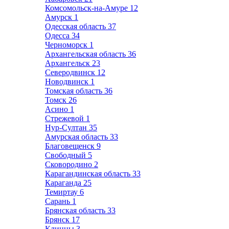
Комсомольск-на-Амуре
12
Амурск
1
Одесская область
37
Одесса
34
Черноморск
1
Архангельская область
36
Архангельск
23
Северодвинск
12
Новодвинск
1
Томская область
36
Томск
26
Асино
1
Стрежевой
1
Нур-Султан
35
Амурская область
33
Благовещенск
9
Свободный
5
Сковородино
2
Карагандинская область
33
Караганда
25
Темиртау
6
Сарань
1
Брянская область
33
Брянск
17
Клинцы
3