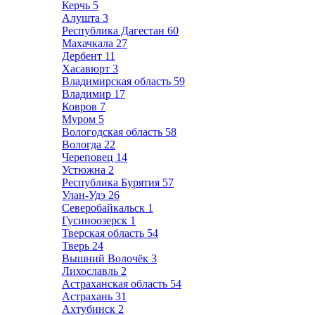
Керчь
5
Алушта
3
Республика Дагестан
60
Махачкала
27
Дербент
11
Хасавюрт
3
Владимирская область
59
Владимир
17
Ковров
7
Муром
5
Вологодская область
58
Вологда
22
Череповец
14
Устюжна
2
Республика Бурятия
57
Улан-Удэ
26
Северобайкальск
1
Гусиноозерск
1
Тверская область
54
Тверь
24
Вышний Волочёк
3
Лихославль
2
Астраханская область
54
Астрахань
31
Ахтубинск
2