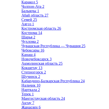
Каракол
5
Чолпон-Ата
2
Балыкчы
1
Абай область
27
Семей
25
Аягоз
1
Костромская область
26
Кострома
14
Шарья
2
Чухлома
2
Чувашская Республика — Чувашия
25
Чебоксары
16
Канаш
4
Новочебоксарск
3
Акмолинская область
25
Кокшетау
13
Степногорск
2
Щучинск
2
Кабардино-Балкарская Республика
24
Нальчик
10
Нарткала
2
Терек
1
Мангистауская область
24
Актау
7
Жанаозен
6