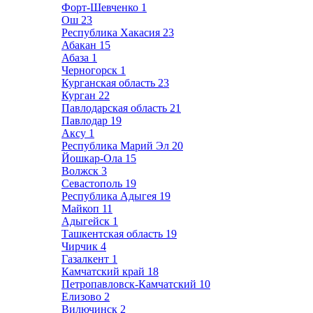
Форт-Шевченко
1
Ош
23
Республика Хакасия
23
Абакан
15
Абаза
1
Черногорск
1
Курганская область
23
Курган
22
Павлодарская область
21
Павлодар
19
Аксу
1
Республика Марий Эл
20
Йошкар-Ола
15
Волжск
3
Севастополь
19
Республика Адыгея
19
Майкоп
11
Адыгейск
1
Ташкентская область
19
Чирчик
4
Газалкент
1
Камчатский край
18
Петропавловск-Камчатский
10
Елизово
2
Вилючинск
2