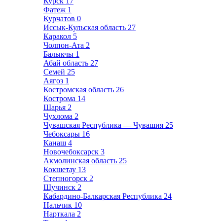
Курск
17
Фатеж
1
Курчатов
0
Иссык-Кульская область
27
Каракол
5
Чолпон-Ата
2
Балыкчы
1
Абай область
27
Семей
25
Аягоз
1
Костромская область
26
Кострома
14
Шарья
2
Чухлома
2
Чувашская Республика — Чувашия
25
Чебоксары
16
Канаш
4
Новочебоксарск
3
Акмолинская область
25
Кокшетау
13
Степногорск
2
Щучинск
2
Кабардино-Балкарская Республика
24
Нальчик
10
Нарткала
2