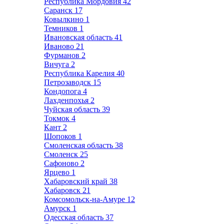
Республика Мордовия
42
Саранск
17
Ковылкино
1
Темников
1
Ивановская область
41
Иваново
21
Фурманов
2
Вичуга
2
Республика Карелия
40
Петрозаводск
15
Кондопога
4
Лахденпохья
2
Чуйская область
39
Токмок
4
Кант
2
Шопоков
1
Смоленская область
38
Смоленск
25
Сафоново
2
Ярцево
1
Хабаровский край
38
Хабаровск
21
Комсомольск-на-Амуре
12
Амурск
1
Одесская область
37