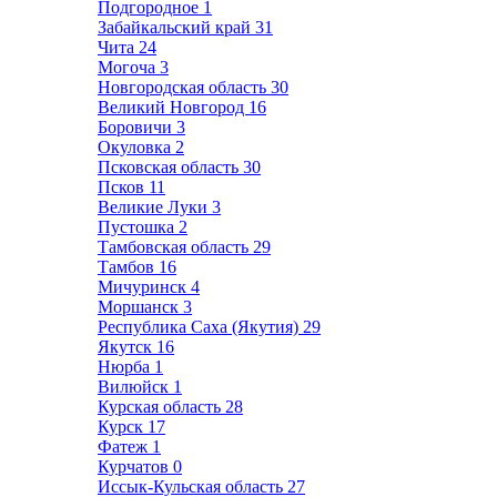
Подгородное
1
Забайкальский край
31
Чита
24
Могоча
3
Новгородская область
30
Великий Новгород
16
Боровичи
3
Окуловка
2
Псковская область
30
Псков
11
Великие Луки
3
Пустошка
2
Тамбовская область
29
Тамбов
16
Мичуринск
4
Моршанск
3
Республика Саха (Якутия)
29
Якутск
16
Нюрба
1
Вилюйск
1
Курская область
28
Курск
17
Фатеж
1
Курчатов
0
Иссык-Кульская область
27