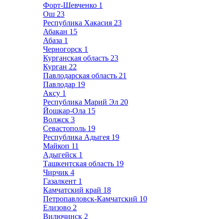
Форт-Шевченко
1
Ош
23
Республика Хакасия
23
Абакан
15
Абаза
1
Черногорск
1
Курганская область
23
Курган
22
Павлодарская область
21
Павлодар
19
Аксу
1
Республика Марий Эл
20
Йошкар-Ола
15
Волжск
3
Севастополь
19
Республика Адыгея
19
Майкоп
11
Адыгейск
1
Ташкентская область
19
Чирчик
4
Газалкент
1
Камчатский край
18
Петропавловск-Камчатский
10
Елизово
2
Вилючинск
2