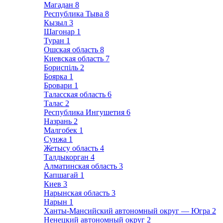
Магадан
8
Республика Тыва
8
Кызыл
3
Шагонар
1
Туран
1
Ошская область
8
Киевская область
7
Бориспіль
2
Боярка
1
Бровари
1
Таласская область
6
Талас
2
Республика Ингушетия
6
Назрань
2
Малгобек
1
Сунжа
1
Жетысу область
4
Талдыкорган
4
Алматинская область
3
Капшагай
1
Киев
3
Нарынская область
3
Нарын
1
Ханты-Мансийский автономный округ — Югра
2
Ненецкий автономный округ
2