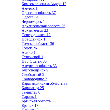
Комсомольск-на-Амуре
12
Амурск
1
Одесская область
37
Одесса
34
Черноморск
1
Архангельская область
36
Архангельск
23
Северодвинск
12
Новодвинск
1
Томская область
36
Томск
26
Асино
1
Стрежевой
1
Нур-Султан
35
Амурская область
33
Благовещенск
9
Свободный
5
Сковородино
2
Карагандинская область
33
Караганда
25
Темиртау
6
Сарань
1
Брянская область
33
Брянск
17
Клинцы
3