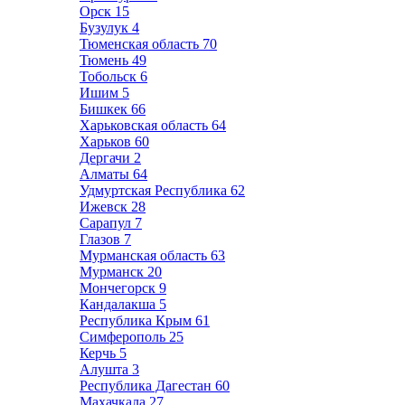
Орск
15
Бузулук
4
Тюменская область
70
Тюмень
49
Тобольск
6
Ишим
5
Бишкек
66
Харьковская область
64
Харьков
60
Дергачи
2
Алматы
64
Удмуртская Республика
62
Ижевск
28
Сарапул
7
Глазов
7
Мурманская область
63
Мурманск
20
Мончегорск
9
Кандалакша
5
Республика Крым
61
Симферополь
25
Керчь
5
Алушта
3
Республика Дагестан
60
Махачкала
27