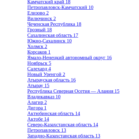
Камчатский край
18
Петропавловск-Камчатский
10
Елизово
2
Вилючинск
2
Чеченская Республика
18
Грозный
18
Сахалинская область
17
Южно-Сахалинск
10
Холмск
2
Корсаков
1
Ямало-Ненецкий автономный округ
16
Ноябрьск
5
Салехард
4
Новый Уренгой
2
Атырауская область
16
Атырау
15
Республика Северная Осетия — Алания
15
Владикавказ
10
Алагир
2
Дигора
1
Актюбинская область
14
Актобе
14
Северо-Казахстанская область
14
Петропавловск
13
Западно-Казахстанская область
13