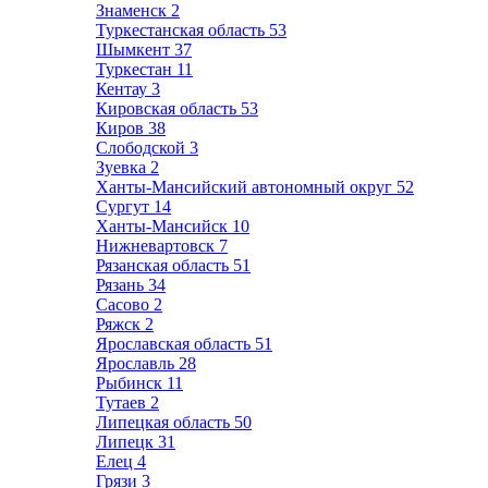
Знаменск
2
Туркестанская область
53
Шымкент
37
Туркестан
11
Кентау
3
Кировская область
53
Киров
38
Слободской
3
Зуевка
2
Ханты-Мансийский автономный округ
52
Сургут
14
Ханты-Мансийск
10
Нижневартовск
7
Рязанская область
51
Рязань
34
Сасово
2
Ряжск
2
Ярославская область
51
Ярославль
28
Рыбинск
11
Тутаев
2
Липецкая область
50
Липецк
31
Елец
4
Грязи
3