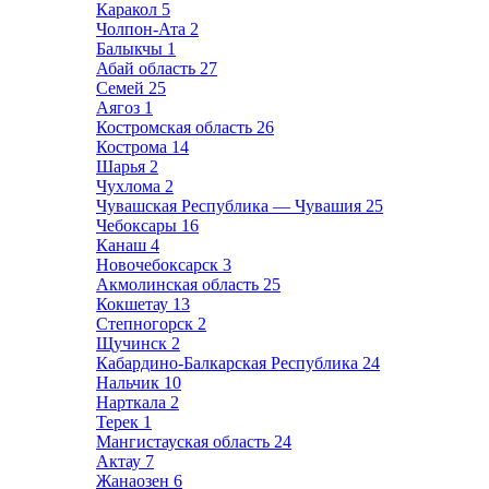
Каракол
5
Чолпон-Ата
2
Балыкчы
1
Абай область
27
Семей
25
Аягоз
1
Костромская область
26
Кострома
14
Шарья
2
Чухлома
2
Чувашская Республика — Чувашия
25
Чебоксары
16
Канаш
4
Новочебоксарск
3
Акмолинская область
25
Кокшетау
13
Степногорск
2
Щучинск
2
Кабардино-Балкарская Республика
24
Нальчик
10
Нарткала
2
Терек
1
Мангистауская область
24
Актау
7
Жанаозен
6