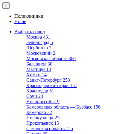
×
Поликлиники
Home
Выбрать город
Москва
431
Зеленоград
5
Щербинка
2
Московский
2
Московская область
360
Балашиха
30
Мытищи
18
Химки
14
Санкт-Петербург
253
Краснодарский край
157
Краснодар
51
Сочи
24
Новороссийск
9
Кемеровская область — Кузбасс
156
Кемерово
32
Новокузнецк
23
Прокопьевск
15
Самарская область
155
Самара
80