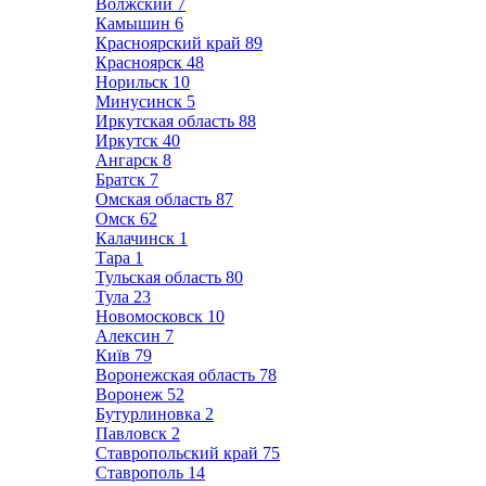
Волжский
7
Камышин
6
Красноярский край
89
Красноярск
48
Норильск
10
Минусинск
5
Иркутская область
88
Иркутск
40
Ангарск
8
Братск
7
Омская область
87
Омск
62
Калачинск
1
Тара
1
Тульская область
80
Тула
23
Новомосковск
10
Алексин
7
Київ
79
Воронежская область
78
Воронеж
52
Бутурлиновка
2
Павловск
2
Ставропольский край
75
Ставрополь
14