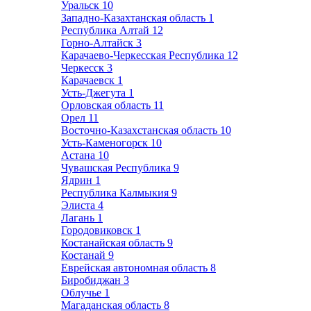
Уральск
10
Западно-Казахтанская область
1
Республика Алтай
12
Горно-Алтайск
3
Карачаево-Черкесская Республика
12
Черкесск
3
Карачаевск
1
Усть-Джегута
1
Орловская область
11
Орел
11
Восточно-Казахстанская область
10
Усть-Каменогорск
10
Астана
10
Чувашская Республика
9
Ядрин
1
Республика Калмыкия
9
Элиста
4
Лагань
1
Городовиковск
1
Костанайская область
9
Костанай
9
Еврейская автономная область
8
Биробиджан
3
Облучье
1
Магаданская область
8