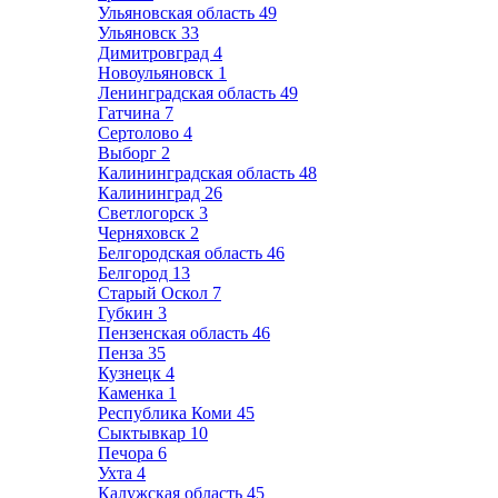
Ульяновская область
49
Ульяновск
33
Димитровград
4
Новоульяновск
1
Ленинградская область
49
Гатчина
7
Сертолово
4
Выборг
2
Калининградская область
48
Калининград
26
Светлогорск
3
Черняховск
2
Белгородская область
46
Белгород
13
Старый Оскол
7
Губкин
3
Пензенская область
46
Пенза
35
Кузнецк
4
Каменка
1
Республика Коми
45
Сыктывкар
10
Печора
6
Ухта
4
Калужская область
45