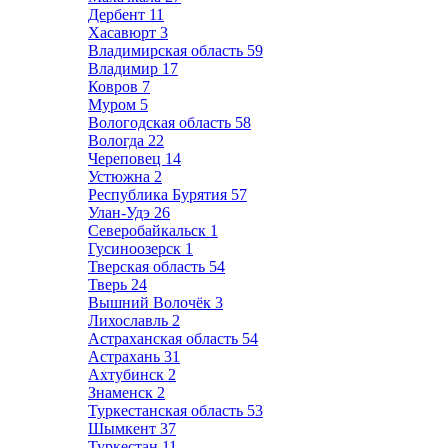
Дербент
11
Хасавюрт
3
Владимирская область
59
Владимир
17
Ковров
7
Муром
5
Вологодская область
58
Вологда
22
Череповец
14
Устюжна
2
Республика Бурятия
57
Улан-Удэ
26
Северобайкальск
1
Гусиноозерск
1
Тверская область
54
Тверь
24
Вышний Волочёк
3
Лихославль
2
Астраханская область
54
Астрахань
31
Ахтубинск
2
Знаменск
2
Туркестанская область
53
Шымкент
37
Туркестан
11