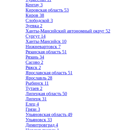
Кентау
3
Кировская область
53
Киров
38
Слободской
3
Зуевка
2
Ханты-Мансийский автономный округ
52
Сургут
14
Ханты-Мансийск
10
Нижневартовск
7
Рязанская область
51
Рязань
34
Сасово
2
Ряжск
2
Ярославская область
51
Ярославль
28
Рыбинск
11
Тутаев
2
Липецкая область
50
Липецк
31
Елец
4
Грязи
3
Ульяновская область
49
Ульяновск
33
Димитровград
4