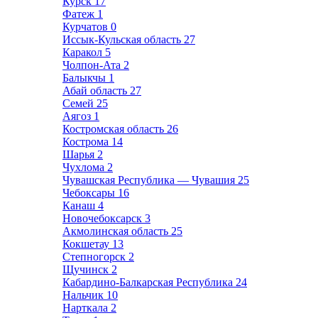
Курск
17
Фатеж
1
Курчатов
0
Иссык-Кульская область
27
Каракол
5
Чолпон-Ата
2
Балыкчы
1
Абай область
27
Семей
25
Аягоз
1
Костромская область
26
Кострома
14
Шарья
2
Чухлома
2
Чувашская Республика — Чувашия
25
Чебоксары
16
Канаш
4
Новочебоксарск
3
Акмолинская область
25
Кокшетау
13
Степногорск
2
Щучинск
2
Кабардино-Балкарская Республика
24
Нальчик
10
Нарткала
2