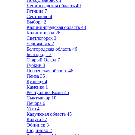
Новоульяновск
1
Ленинградская область
49
Гатчина
7
Сертолово
4
Выборг
2
Калининградская область
48
Калининград
26
Светлогорск
3
Черняховск
2
Белгородская область
46
Белгород
13
Старый Оскол
7
Губкин
3
Пензенская область
46
Пенза
35
Кузнецк
4
Каменка
1
Республика Коми
45
Сыктывкар
10
Печора
6
Ухта
4
Калужская область
45
Калуга
27
Обнинск
3
Людиново
2