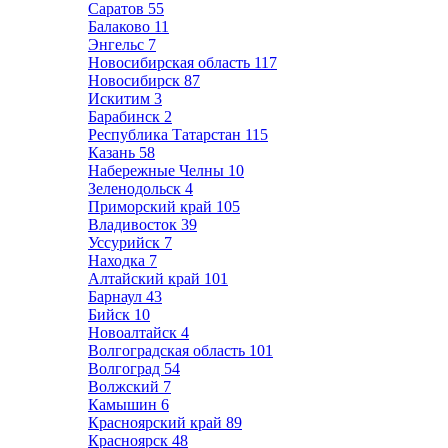
Саратов
55
Балаково
11
Энгельс
7
Новосибирская область
117
Новосибирск
87
Искитим
3
Барабинск
2
Республика Татарстан
115
Казань
58
Набережные Челны
10
Зеленодольск
4
Приморский край
105
Владивосток
39
Уссурийск
7
Находка
7
Алтайский край
101
Барнаул
43
Бийск
10
Новоалтайск
4
Волгоградская область
101
Волгоград
54
Волжский
7
Камышин
6
Красноярский край
89
Красноярск
48