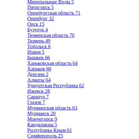
Минеральные Воды
5
Пятигорск
5
Оренбургская область
71
Оренбург
32
Орск
15
Бузулук
4
Тюменская область
70
Тюмень
49
Тобольск
6
Ишим
5
Бишкек
66
Харьковская область
64
Харьков
60
Дергачи
2
Алматы
64
Удмуртская Республика
62
Ижевск
28
Сарапул
7
Глазов
7
Мурманская область
63
Мурманск
20
Мончегорск
9
Кандалакша
5
Республика Крым
61
Симферополь
25