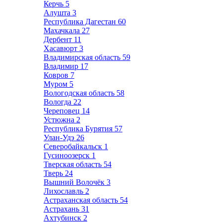
Керчь
5
Алушта
3
Республика Дагестан
60
Махачкала
27
Дербент
11
Хасавюрт
3
Владимирская область
59
Владимир
17
Ковров
7
Муром
5
Вологодская область
58
Вологда
22
Череповец
14
Устюжна
2
Республика Бурятия
57
Улан-Удэ
26
Северобайкальск
1
Гусиноозерск
1
Тверская область
54
Тверь
24
Вышний Волочёк
3
Лихославль
2
Астраханская область
54
Астрахань
31
Ахтубинск
2