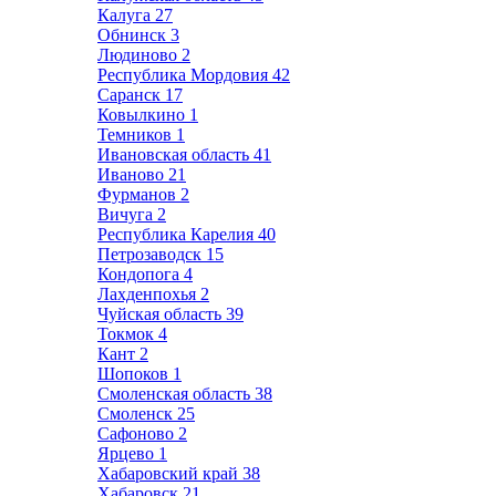
Калуга
27
Обнинск
3
Людиново
2
Республика Мордовия
42
Саранск
17
Ковылкино
1
Темников
1
Ивановская область
41
Иваново
21
Фурманов
2
Вичуга
2
Республика Карелия
40
Петрозаводск
15
Кондопога
4
Лахденпохья
2
Чуйская область
39
Токмок
4
Кант
2
Шопоков
1
Смоленская область
38
Смоленск
25
Сафоново
2
Ярцево
1
Хабаровский край
38
Хабаровск
21