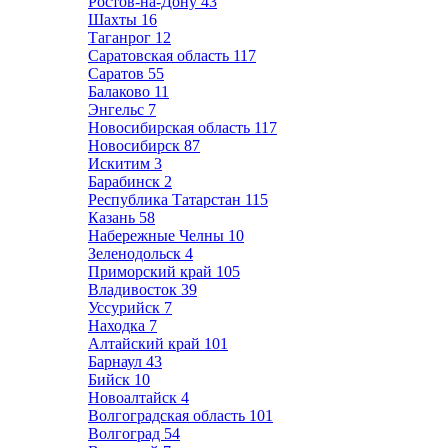
Ростов-на-Дону
43
Шахты
16
Таганрог
12
Саратовская область
117
Саратов
55
Балаково
11
Энгельс
7
Новосибирская область
117
Новосибирск
87
Искитим
3
Барабинск
2
Республика Татарстан
115
Казань
58
Набережные Челны
10
Зеленодольск
4
Приморский край
105
Владивосток
39
Уссурийск
7
Находка
7
Алтайский край
101
Барнаул
43
Бийск
10
Новоалтайск
4
Волгоградская область
101
Волгоград
54