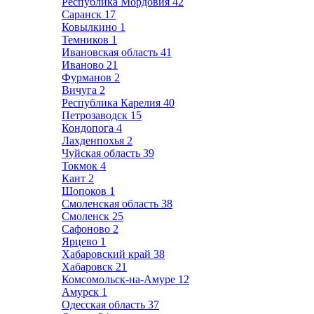
Республика Мордовия
42
Саранск
17
Ковылкино
1
Темников
1
Ивановская область
41
Иваново
21
Фурманов
2
Вичуга
2
Республика Карелия
40
Петрозаводск
15
Кондопога
4
Лахденпохья
2
Чуйская область
39
Токмок
4
Кант
2
Шопоков
1
Смоленская область
38
Смоленск
25
Сафоново
2
Ярцево
1
Хабаровский край
38
Хабаровск
21
Комсомольск-на-Амуре
12
Амурск
1
Одесская область
37