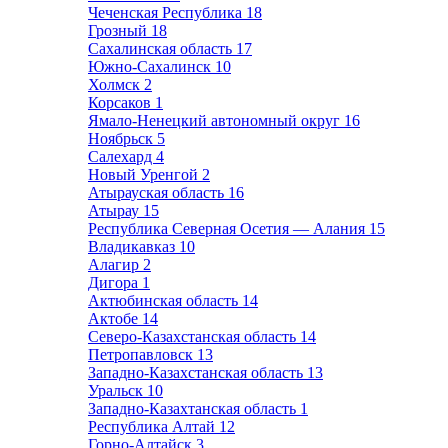
Чеченская Республика
18
Грозный
18
Сахалинская область
17
Южно-Сахалинск
10
Холмск
2
Корсаков
1
Ямало-Ненецкий автономный округ
16
Ноябрьск
5
Салехард
4
Новый Уренгой
2
Атырауская область
16
Атырау
15
Республика Северная Осетия — Алания
15
Владикавказ
10
Алагир
2
Дигора
1
Актюбинская область
14
Актобе
14
Северо-Казахстанская область
14
Петропавловск
13
Западно-Казахстанская область
13
Уральск
10
Западно-Казахтанская область
1
Республика Алтай
12
Горно-Алтайск
3