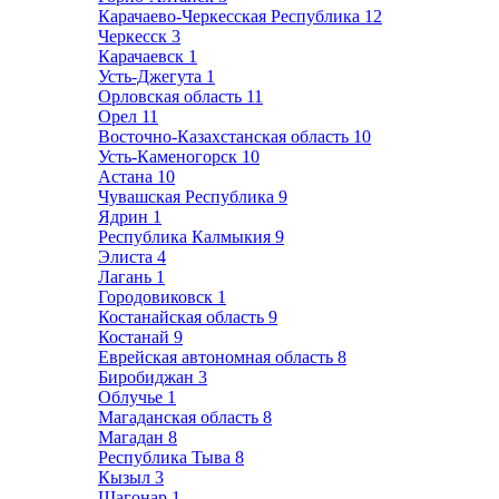
Карачаево-Черкесская Республика
12
Черкесск
3
Карачаевск
1
Усть-Джегута
1
Орловская область
11
Орел
11
Восточно-Казахстанская область
10
Усть-Каменогорск
10
Астана
10
Чувашская Республика
9
Ядрин
1
Республика Калмыкия
9
Элиста
4
Лагань
1
Городовиковск
1
Костанайская область
9
Костанай
9
Еврейская автономная область
8
Биробиджан
3
Облучье
1
Магаданская область
8
Магадан
8
Республика Тыва
8
Кызыл
3
Шагонар
1