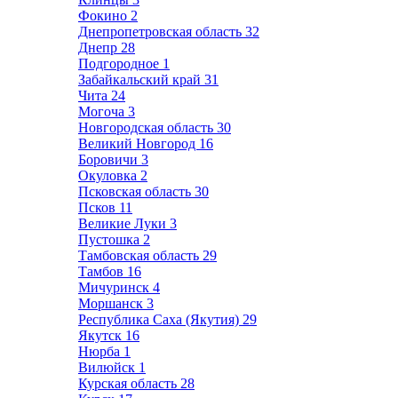
Фокино
2
Днепропетровская область
32
Днепр
28
Подгородное
1
Забайкальский край
31
Чита
24
Могоча
3
Новгородская область
30
Великий Новгород
16
Боровичи
3
Окуловка
2
Псковская область
30
Псков
11
Великие Луки
3
Пустошка
2
Тамбовская область
29
Тамбов
16
Мичуринск
4
Моршанск
3
Республика Саха (Якутия)
29
Якутск
16
Нюрба
1
Вилюйск
1
Курская область
28