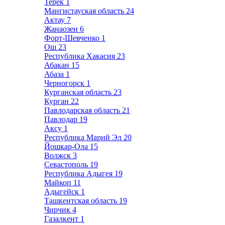
Терек
1
Мангистауская область
24
Актау
7
Жанаозен
6
Форт-Шевченко
1
Ош
23
Республика Хакасия
23
Абакан
15
Абаза
1
Черногорск
1
Курганская область
23
Курган
22
Павлодарская область
21
Павлодар
19
Аксу
1
Республика Марий Эл
20
Йошкар-Ола
15
Волжск
3
Севастополь
19
Республика Адыгея
19
Майкоп
11
Адыгейск
1
Ташкентская область
19
Чирчик
4
Газалкент
1