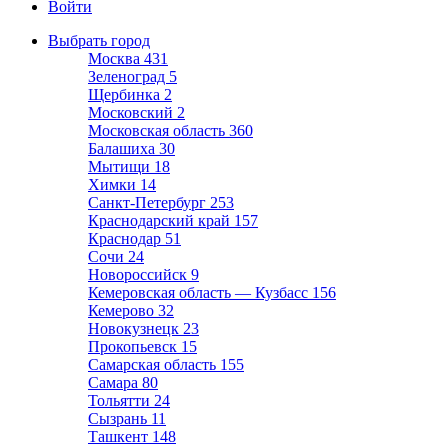
Войти
Выбрать город
Москва
431
Зеленоград
5
Щербинка
2
Московский
2
Московская область
360
Балашиха
30
Мытищи
18
Химки
14
Санкт-Петербург
253
Краснодарский край
157
Краснодар
51
Сочи
24
Новороссийск
9
Кемеровская область — Кузбасс
156
Кемерово
32
Новокузнецк
23
Прокопьевск
15
Самарская область
155
Самара
80
Тольятти
24
Сызрань
11
Ташкент
148