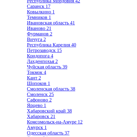
Республика Мордовия
42
Саранск
17
Ковылкино
1
Темников
1
Ивановская область
41
Иваново
21
Фурманов
2
Вичуга
2
Республика Карелия
40
Петрозаводск
15
Кондопога
4
Лахденпохья
2
Чуйская область
39
Токмок
4
Кант
2
Шопоков
1
Смоленская область
38
Смоленск
25
Сафоново
2
Ярцево
1
Хабаровский край
38
Хабаровск
21
Комсомольск-на-Амуре
12
Амурск
1
Одесская область
37