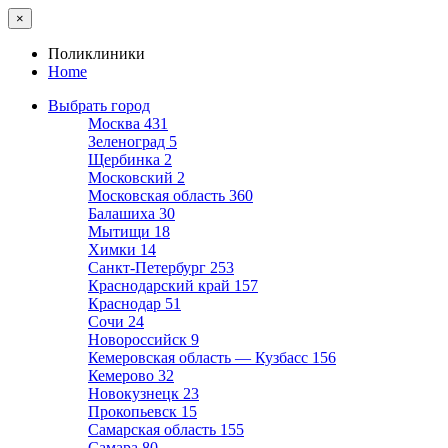
×
Поликлиники
Home
Выбрать город
Москва
431
Зеленоград
5
Щербинка
2
Московский
2
Московская область
360
Балашиха
30
Мытищи
18
Химки
14
Санкт-Петербург
253
Краснодарский край
157
Краснодар
51
Сочи
24
Новороссийск
9
Кемеровская область — Кузбасс
156
Кемерово
32
Новокузнецк
23
Прокопьевск
15
Самарская область
155
Самара
80