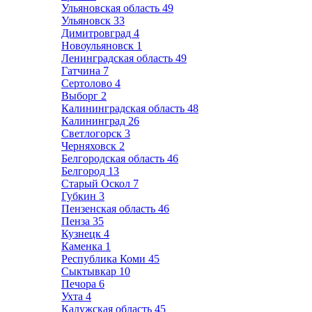
Ульяновская область
49
Ульяновск
33
Димитровград
4
Новоульяновск
1
Ленинградская область
49
Гатчина
7
Сертолово
4
Выборг
2
Калининградская область
48
Калининград
26
Светлогорск
3
Черняховск
2
Белгородская область
46
Белгород
13
Старый Оскол
7
Губкин
3
Пензенская область
46
Пенза
35
Кузнецк
4
Каменка
1
Республика Коми
45
Сыктывкар
10
Печора
6
Ухта
4
Калужская область
45