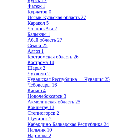
Курск
17
Фатеж
1
Курчатов
0
Иссык-Кульская область
27
Каракол
5
Чолпон-Ата
2
Балыкчы
1
Абай область
27
Семей
25
Аягоз
1
Костромская область
26
Кострома
14
Шарья
2
Чухлома
2
Чувашская Республика — Чувашия
25
Чебоксары
16
Канаш
4
Новочебоксарск
3
Акмолинская область
25
Кокшетау
13
Степногорск
2
Щучинск
2
Кабардино-Балкарская Республика
24
Нальчик
10
Нарткала
2