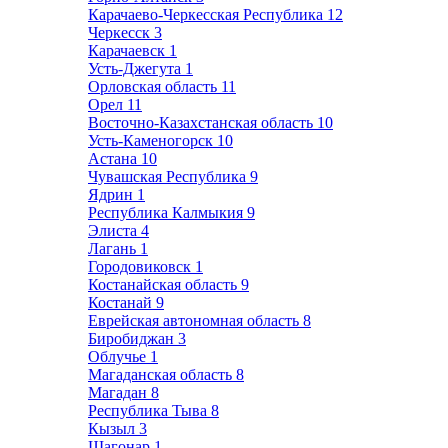
Карачаево-Черкесская Республика
12
Черкесск
3
Карачаевск
1
Усть-Джегута
1
Орловская область
11
Орел
11
Восточно-Казахстанская область
10
Усть-Каменогорск
10
Астана
10
Чувашская Республика
9
Ядрин
1
Республика Калмыкия
9
Элиста
4
Лагань
1
Городовиковск
1
Костанайская область
9
Костанай
9
Еврейская автономная область
8
Биробиджан
3
Облучье
1
Магаданская область
8
Магадан
8
Республика Тыва
8
Кызыл
3
Шагонар
1