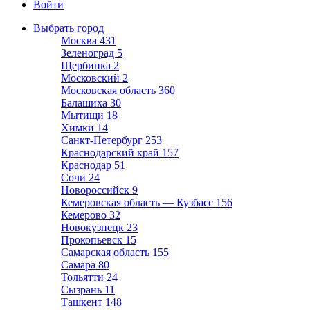
Войти
Выбрать город
Москва
431
Зеленоград
5
Щербинка
2
Московский
2
Московская область
360
Балашиха
30
Мытищи
18
Химки
14
Санкт-Петербург
253
Краснодарский край
157
Краснодар
51
Сочи
24
Новороссийск
9
Кемеровская область — Кузбасс
156
Кемерово
32
Новокузнецк
23
Прокопьевск
15
Самарская область
155
Самара
80
Тольятти
24
Сызрань
11
Ташкент
148