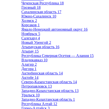
Чеченская Республика
18
Грозный
18
Сахалинская область
17
Южно-Сахалинск
10
Холмск
2
Корсаков
1
Ямало-Ненецкий автономный округ
16
Ноябрьск
5
Салехард
4
Новый Уренгой
2
Атырауская область
16
Атырау
15
Республика Северная Осетия — Алания
15
Владикавказ
10
Алагир
2
Дигора
1
Актюбинская область
14
Актобе
14
Северо-Казахстанская область
14
Петропавловск
13
Западно-Казахстанская область
13
Уральск
10
Западно-Казахтанская область
1
Республика Алтай
12
Горно-Алтайск
3