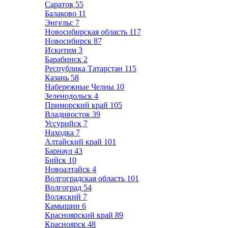
Саратов
55
Балаково
11
Энгельс
7
Новосибирская область
117
Новосибирск
87
Искитим
3
Барабинск
2
Республика Татарстан
115
Казань
58
Набережные Челны
10
Зеленодольск
4
Приморский край
105
Владивосток
39
Уссурийск
7
Находка
7
Алтайский край
101
Барнаул
43
Бийск
10
Новоалтайск
4
Волгоградская область
101
Волгоград
54
Волжский
7
Камышин
6
Красноярский край
89
Красноярск
48