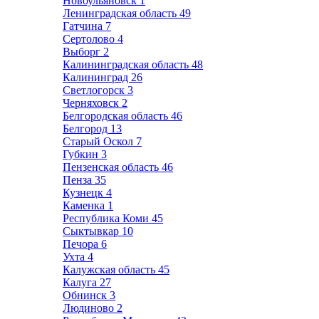
Новоульяновск
1
Ленинградская область
49
Гатчина
7
Сертолово
4
Выборг
2
Калининградская область
48
Калининград
26
Светлогорск
3
Черняховск
2
Белгородская область
46
Белгород
13
Старый Оскол
7
Губкин
3
Пензенская область
46
Пенза
35
Кузнецк
4
Каменка
1
Республика Коми
45
Сыктывкар
10
Печора
6
Ухта
4
Калужская область
45
Калуга
27
Обнинск
3
Людиново
2