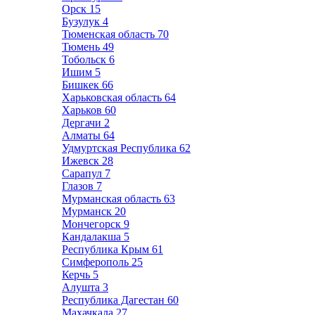
Орск
15
Бузулук
4
Тюменская область
70
Тюмень
49
Тобольск
6
Ишим
5
Бишкек
66
Харьковская область
64
Харьков
60
Дергачи
2
Алматы
64
Удмуртская Республика
62
Ижевск
28
Сарапул
7
Глазов
7
Мурманская область
63
Мурманск
20
Мончегорск
9
Кандалакша
5
Республика Крым
61
Симферополь
25
Керчь
5
Алушта
3
Республика Дагестан
60
Махачкала
27