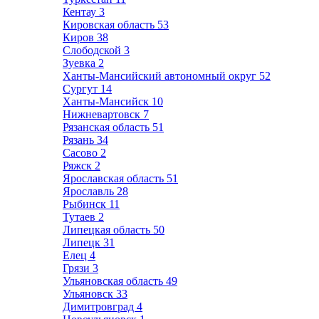
Кентау
3
Кировская область
53
Киров
38
Слободской
3
Зуевка
2
Ханты-Мансийский автономный округ
52
Сургут
14
Ханты-Мансийск
10
Нижневартовск
7
Рязанская область
51
Рязань
34
Сасово
2
Ряжск
2
Ярославская область
51
Ярославль
28
Рыбинск
11
Тутаев
2
Липецкая область
50
Липецк
31
Елец
4
Грязи
3
Ульяновская область
49
Ульяновск
33
Димитровград
4