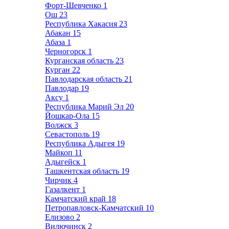
Форт-Шевченко
1
Ош
23
Республика Хакасия
23
Абакан
15
Абаза
1
Черногорск
1
Курганская область
23
Курган
22
Павлодарская область
21
Павлодар
19
Аксу
1
Республика Марий Эл
20
Йошкар-Ола
15
Волжск
3
Севастополь
19
Республика Адыгея
19
Майкоп
11
Адыгейск
1
Ташкентская область
19
Чирчик
4
Газалкент
1
Камчатский край
18
Петропавловск-Камчатский
10
Елизово
2
Вилючинск
2