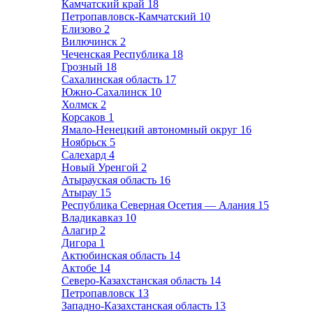
Камчатский край
18
Петропавловск-Камчатский
10
Елизово
2
Вилючинск
2
Чеченская Республика
18
Грозный
18
Сахалинская область
17
Южно-Сахалинск
10
Холмск
2
Корсаков
1
Ямало-Ненецкий автономный округ
16
Ноябрьск
5
Салехард
4
Новый Уренгой
2
Атырауская область
16
Атырау
15
Республика Северная Осетия — Алания
15
Владикавказ
10
Алагир
2
Дигора
1
Актюбинская область
14
Актобе
14
Северо-Казахстанская область
14
Петропавловск
13
Западно-Казахстанская область
13