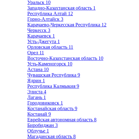
Уральск
10
Западно-Казахтанская область
1
Республика Алтай
12
Горно-Алтайск
3
Карачаево-Черкесская Республика
12
Черкесск
3
Карачаевск
1
Усть-Джегута
1
Орловская область
11
Орел
11
Восточно-Казахстанская область
10
Усть-Каменогорск
10
Астана
10
Чувашская Республика
9
Ядрин
1
Республика Калмыкия
9
Элиста
4
Лагань
1
Городовиковск
1
Костанайская область
9
Костанай
9
Еврейская автономная область
8
Биробиджан
3
Облучье
1
Магаданская область
8