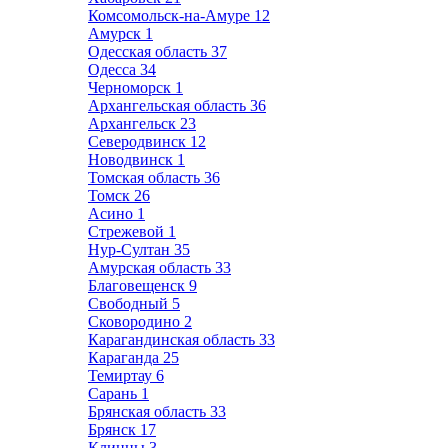
Комсомольск-на-Амуре
12
Амурск
1
Одесская область
37
Одесса
34
Черноморск
1
Архангельская область
36
Архангельск
23
Северодвинск
12
Новодвинск
1
Томская область
36
Томск
26
Асино
1
Стрежевой
1
Нур-Султан
35
Амурская область
33
Благовещенск
9
Свободный
5
Сковородино
2
Карагандинская область
33
Караганда
25
Темиртау
6
Сарань
1
Брянская область
33
Брянск
17
Клинцы
3