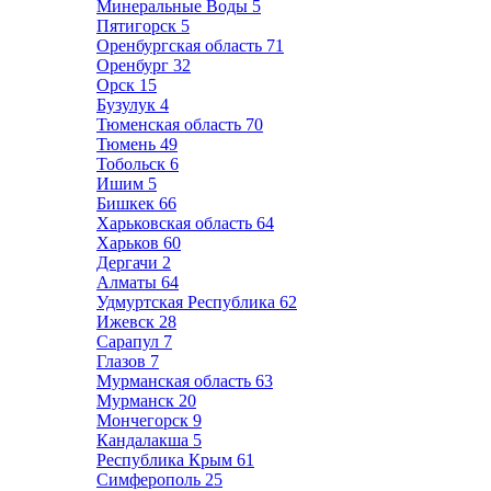
Минеральные Воды
5
Пятигорск
5
Оренбургская область
71
Оренбург
32
Орск
15
Бузулук
4
Тюменская область
70
Тюмень
49
Тобольск
6
Ишим
5
Бишкек
66
Харьковская область
64
Харьков
60
Дергачи
2
Алматы
64
Удмуртская Республика
62
Ижевск
28
Сарапул
7
Глазов
7
Мурманская область
63
Мурманск
20
Мончегорск
9
Кандалакша
5
Республика Крым
61
Симферополь
25