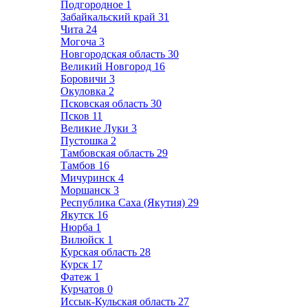
Подгородное
1
Забайкальский край
31
Чита
24
Могоча
3
Новгородская область
30
Великий Новгород
16
Боровичи
3
Окуловка
2
Псковская область
30
Псков
11
Великие Луки
3
Пустошка
2
Тамбовская область
29
Тамбов
16
Мичуринск
4
Моршанск
3
Республика Саха (Якутия)
29
Якутск
16
Нюрба
1
Вилюйск
1
Курская область
28
Курск
17
Фатеж
1
Курчатов
0
Иссык-Кульская область
27