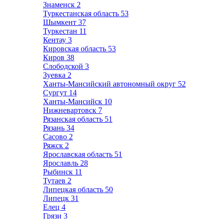
Знаменск
2
Туркестанская область
53
Шымкент
37
Туркестан
11
Кентау
3
Кировская область
53
Киров
38
Слободской
3
Зуевка
2
Ханты-Мансийский автономный округ
52
Сургут
14
Ханты-Мансийск
10
Нижневартовск
7
Рязанская область
51
Рязань
34
Сасово
2
Ряжск
2
Ярославская область
51
Ярославль
28
Рыбинск
11
Тутаев
2
Липецкая область
50
Липецк
31
Елец
4
Грязи
3