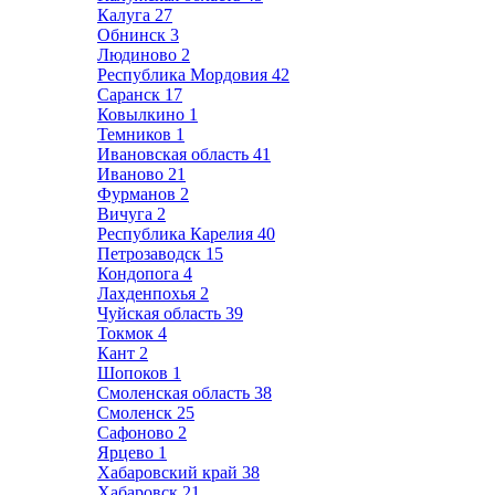
Калуга
27
Обнинск
3
Людиново
2
Республика Мордовия
42
Саранск
17
Ковылкино
1
Темников
1
Ивановская область
41
Иваново
21
Фурманов
2
Вичуга
2
Республика Карелия
40
Петрозаводск
15
Кондопога
4
Лахденпохья
2
Чуйская область
39
Токмок
4
Кант
2
Шопоков
1
Смоленская область
38
Смоленск
25
Сафоново
2
Ярцево
1
Хабаровский край
38
Хабаровск
21