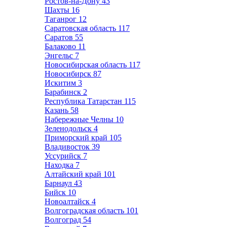
Ростов-на-Дону
43
Шахты
16
Таганрог
12
Саратовская область
117
Саратов
55
Балаково
11
Энгельс
7
Новосибирская область
117
Новосибирск
87
Искитим
3
Барабинск
2
Республика Татарстан
115
Казань
58
Набережные Челны
10
Зеленодольск
4
Приморский край
105
Владивосток
39
Уссурийск
7
Находка
7
Алтайский край
101
Барнаул
43
Бийск
10
Новоалтайск
4
Волгоградская область
101
Волгоград
54