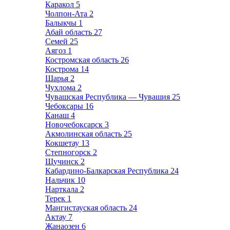
Каракол
5
Чолпон-Ата
2
Балыкчы
1
Абай область
27
Семей
25
Аягоз
1
Костромская область
26
Кострома
14
Шарья
2
Чухлома
2
Чувашская Республика — Чувашия
25
Чебоксары
16
Канаш
4
Новочебоксарск
3
Акмолинская область
25
Кокшетау
13
Степногорск
2
Щучинск
2
Кабардино-Балкарская Республика
24
Нальчик
10
Нарткала
2
Терек
1
Мангистауская область
24
Актау
7
Жанаозен
6