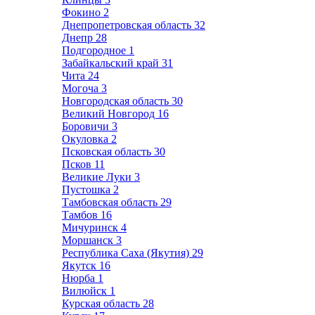
Фокино
2
Днепропетровская область
32
Днепр
28
Подгородное
1
Забайкальский край
31
Чита
24
Могоча
3
Новгородская область
30
Великий Новгород
16
Боровичи
3
Окуловка
2
Псковская область
30
Псков
11
Великие Луки
3
Пустошка
2
Тамбовская область
29
Тамбов
16
Мичуринск
4
Моршанск
3
Республика Саха (Якутия)
29
Якутск
16
Нюрба
1
Вилюйск
1
Курская область
28