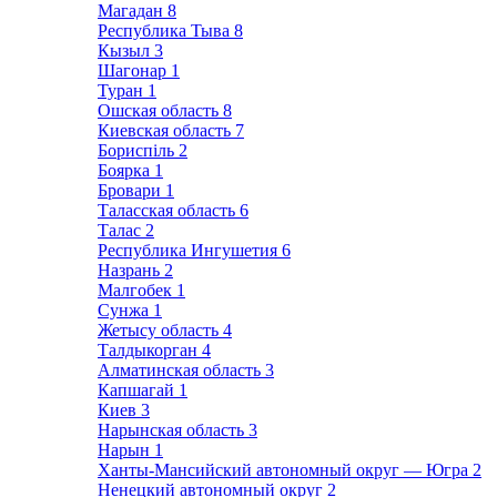
Магадан
8
Республика Тыва
8
Кызыл
3
Шагонар
1
Туран
1
Ошская область
8
Киевская область
7
Бориспіль
2
Боярка
1
Бровари
1
Таласская область
6
Талас
2
Республика Ингушетия
6
Назрань
2
Малгобек
1
Сунжа
1
Жетысу область
4
Талдыкорган
4
Алматинская область
3
Капшагай
1
Киев
3
Нарынская область
3
Нарын
1
Ханты-Мансийский автономный округ — Югра
2
Ненецкий автономный округ
2