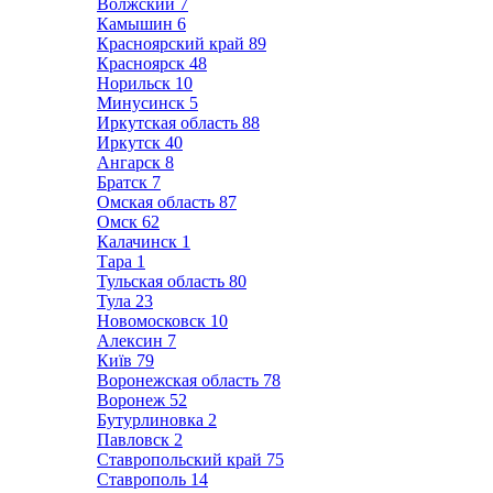
Волжский
7
Камышин
6
Красноярский край
89
Красноярск
48
Норильск
10
Минусинск
5
Иркутская область
88
Иркутск
40
Ангарск
8
Братск
7
Омская область
87
Омск
62
Калачинск
1
Тара
1
Тульская область
80
Тула
23
Новомосковск
10
Алексин
7
Київ
79
Воронежская область
78
Воронеж
52
Бутурлиновка
2
Павловск
2
Ставропольский край
75
Ставрополь
14