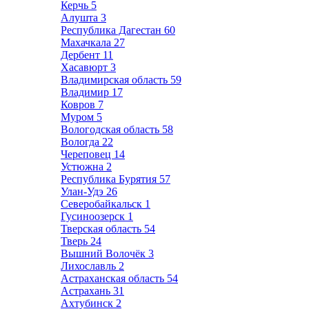
Керчь
5
Алушта
3
Республика Дагестан
60
Махачкала
27
Дербент
11
Хасавюрт
3
Владимирская область
59
Владимир
17
Ковров
7
Муром
5
Вологодская область
58
Вологда
22
Череповец
14
Устюжна
2
Республика Бурятия
57
Улан-Удэ
26
Северобайкальск
1
Гусиноозерск
1
Тверская область
54
Тверь
24
Вышний Волочёк
3
Лихославль
2
Астраханская область
54
Астрахань
31
Ахтубинск
2