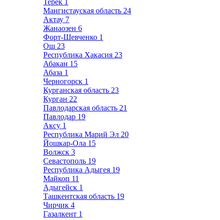
Терек
1
Мангистауская область
24
Актау
7
Жанаозен
6
Форт-Шевченко
1
Ош
23
Республика Хакасия
23
Абакан
15
Абаза
1
Черногорск
1
Курганская область
23
Курган
22
Павлодарская область
21
Павлодар
19
Аксу
1
Республика Марий Эл
20
Йошкар-Ола
15
Волжск
3
Севастополь
19
Республика Адыгея
19
Майкоп
11
Адыгейск
1
Ташкентская область
19
Чирчик
4
Газалкент
1