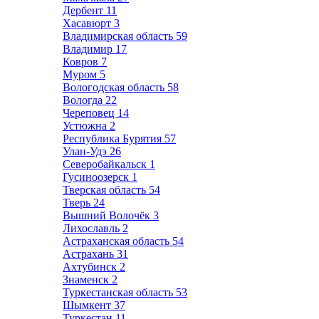
Дербент
11
Хасавюрт
3
Владимирская область
59
Владимир
17
Ковров
7
Муром
5
Вологодская область
58
Вологда
22
Череповец
14
Устюжна
2
Республика Бурятия
57
Улан-Удэ
26
Северобайкальск
1
Гусиноозерск
1
Тверская область
54
Тверь
24
Вышний Волочёк
3
Лихославль
2
Астраханская область
54
Астрахань
31
Ахтубинск
2
Знаменск
2
Туркестанская область
53
Шымкент
37
Туркестан
11