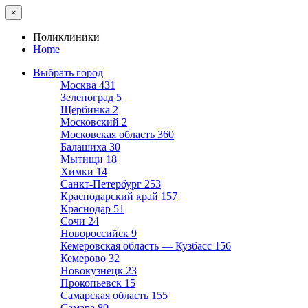
×
Поликлиники
Home
Выбрать город
Москва
431
Зеленоград
5
Щербинка
2
Московский
2
Московская область
360
Балашиха
30
Мытищи
18
Химки
14
Санкт-Петербург
253
Краснодарский край
157
Краснодар
51
Сочи
24
Новороссийск
9
Кемеровская область — Кузбасс
156
Кемерово
32
Новокузнецк
23
Прокопьевск
15
Самарская область
155
Самара
80