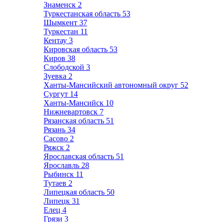
Знаменск
2
Туркестанская область
53
Шымкент
37
Туркестан
11
Кентау
3
Кировская область
53
Киров
38
Слободской
3
Зуевка
2
Ханты-Мансийский автономный округ
52
Сургут
14
Ханты-Мансийск
10
Нижневартовск
7
Рязанская область
51
Рязань
34
Сасово
2
Ряжск
2
Ярославская область
51
Ярославль
28
Рыбинск
11
Тутаев
2
Липецкая область
50
Липецк
31
Елец
4
Грязи
3