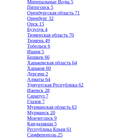
Минеральные Воды
5
Пятигорск
5
Оренбургская область
71
Оренбург
32
Орск
15
Бузулук
4
Тюменская область
70
Тюмень
49
Тобольск
6
Ишим
5
Бишкек
66
Харьковская область
64
Харьков
60
Дергачи
2
Алматы
64
Удмуртская Республика
62
Ижевск
28
Сарапул
7
Глазов
7
Мурманская область
63
Мурманск
20
Мончегорск
9
Кандалакша
5
Республика Крым
61
Симферополь
25