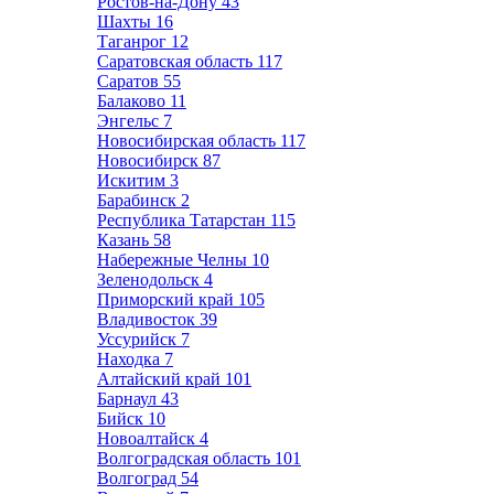
Ростов-на-Дону
43
Шахты
16
Таганрог
12
Саратовская область
117
Саратов
55
Балаково
11
Энгельс
7
Новосибирская область
117
Новосибирск
87
Искитим
3
Барабинск
2
Республика Татарстан
115
Казань
58
Набережные Челны
10
Зеленодольск
4
Приморский край
105
Владивосток
39
Уссурийск
7
Находка
7
Алтайский край
101
Барнаул
43
Бийск
10
Новоалтайск
4
Волгоградская область
101
Волгоград
54