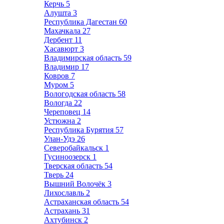
Керчь
5
Алушта
3
Республика Дагестан
60
Махачкала
27
Дербент
11
Хасавюрт
3
Владимирская область
59
Владимир
17
Ковров
7
Муром
5
Вологодская область
58
Вологда
22
Череповец
14
Устюжна
2
Республика Бурятия
57
Улан-Удэ
26
Северобайкальск
1
Гусиноозерск
1
Тверская область
54
Тверь
24
Вышний Волочёк
3
Лихославль
2
Астраханская область
54
Астрахань
31
Ахтубинск
2