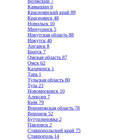
Волжский
7
Камышин
6
Красноярский край
89
Красноярск
48
Норильск
10
Минусинск
5
Иркутская область
88
Иркутск
40
Ангарск
8
Братск
7
Омская область
87
Омск
62
Калачинск
1
Тара
1
Тульская область
80
Тула
23
Новомосковск
10
Алексин
7
Київ
79
Воронежская область
78
Воронеж
52
Бутурлиновка
2
Павловск
2
Ставропольский край
75
Ставрополь
14