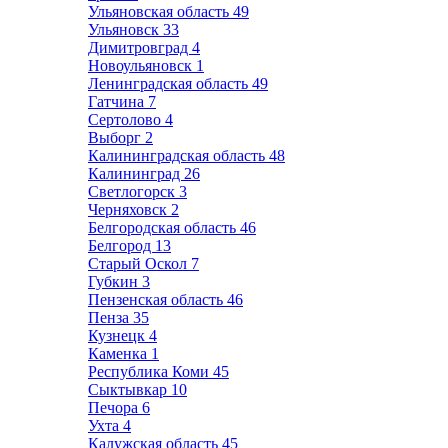
Ульяновская область
49
Ульяновск
33
Димитровград
4
Новоульяновск
1
Ленинградская область
49
Гатчина
7
Сертолово
4
Выборг
2
Калининградская область
48
Калининград
26
Светлогорск
3
Черняховск
2
Белгородская область
46
Белгород
13
Старый Оскол
7
Губкин
3
Пензенская область
46
Пенза
35
Кузнецк
4
Каменка
1
Республика Коми
45
Сыктывкар
10
Печора
6
Ухта
4
Калужская область
45