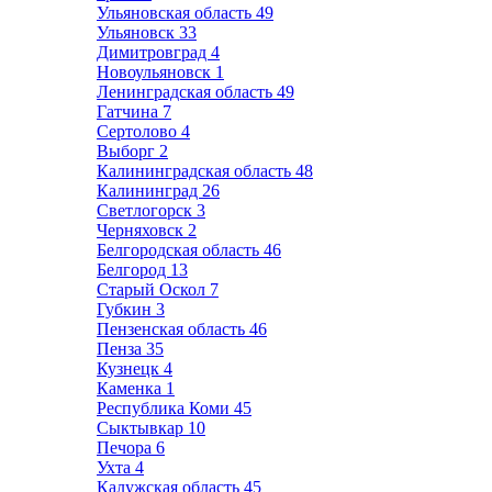
Ульяновская область
49
Ульяновск
33
Димитровград
4
Новоульяновск
1
Ленинградская область
49
Гатчина
7
Сертолово
4
Выборг
2
Калининградская область
48
Калининград
26
Светлогорск
3
Черняховск
2
Белгородская область
46
Белгород
13
Старый Оскол
7
Губкин
3
Пензенская область
46
Пенза
35
Кузнецк
4
Каменка
1
Республика Коми
45
Сыктывкар
10
Печора
6
Ухта
4
Калужская область
45