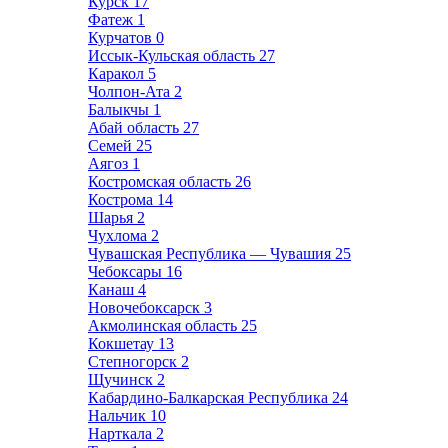
Курск
17
Фатеж
1
Курчатов
0
Иссык-Кульская область
27
Каракол
5
Чолпон-Ата
2
Балыкчы
1
Абай область
27
Семей
25
Аягоз
1
Костромская область
26
Кострома
14
Шарья
2
Чухлома
2
Чувашская Республика — Чувашия
25
Чебоксары
16
Канаш
4
Новочебоксарск
3
Акмолинская область
25
Кокшетау
13
Степногорск
2
Щучинск
2
Кабардино-Балкарская Республика
24
Нальчик
10
Нарткала
2