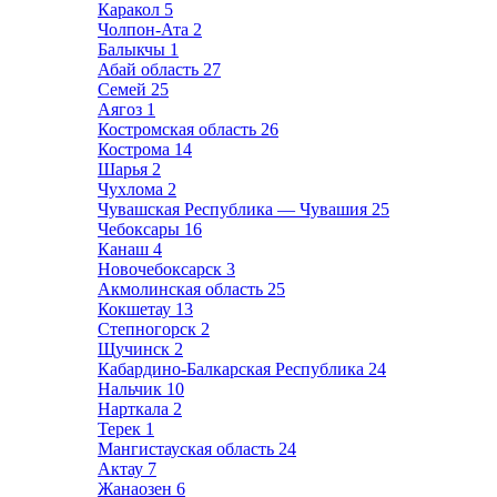
Каракол
5
Чолпон-Ата
2
Балыкчы
1
Абай область
27
Семей
25
Аягоз
1
Костромская область
26
Кострома
14
Шарья
2
Чухлома
2
Чувашская Республика — Чувашия
25
Чебоксары
16
Канаш
4
Новочебоксарск
3
Акмолинская область
25
Кокшетау
13
Степногорск
2
Щучинск
2
Кабардино-Балкарская Республика
24
Нальчик
10
Нарткала
2
Терек
1
Мангистауская область
24
Актау
7
Жанаозен
6