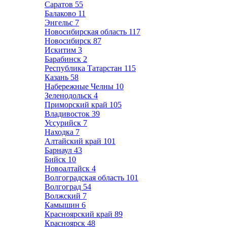
Саратов
55
Балаково
11
Энгельс
7
Новосибирская область
117
Новосибирск
87
Искитим
3
Барабинск
2
Республика Татарстан
115
Казань
58
Набережные Челны
10
Зеленодольск
4
Приморский край
105
Владивосток
39
Уссурийск
7
Находка
7
Алтайский край
101
Барнаул
43
Бийск
10
Новоалтайск
4
Волгоградская область
101
Волгоград
54
Волжский
7
Камышин
6
Красноярский край
89
Красноярск
48