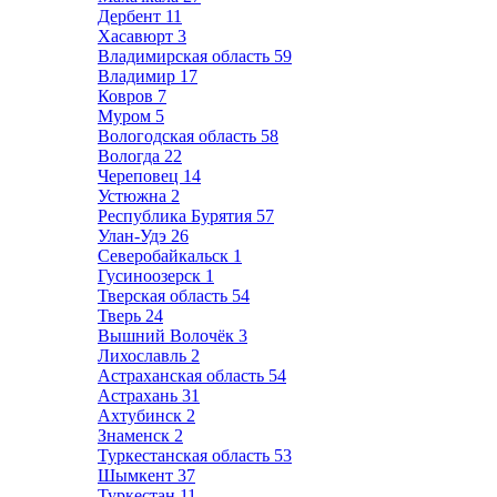
Дербент
11
Хасавюрт
3
Владимирская область
59
Владимир
17
Ковров
7
Муром
5
Вологодская область
58
Вологда
22
Череповец
14
Устюжна
2
Республика Бурятия
57
Улан-Удэ
26
Северобайкальск
1
Гусиноозерск
1
Тверская область
54
Тверь
24
Вышний Волочёк
3
Лихославль
2
Астраханская область
54
Астрахань
31
Ахтубинск
2
Знаменск
2
Туркестанская область
53
Шымкент
37
Туркестан
11