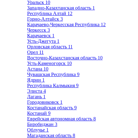
Уральск
10
Западно-Казахтанская область
1
Республика Алтай
12
Горно-Алтайск
3
Карачаево-Черкесская Республика
12
Черкесск
3
Карачаевск
1
Усть-Джегута
1
Орловская область
11
Орел
11
Восточно-Казахстанская область
10
Усть-Каменогорск
10
Астана
10
Чувашская Республика
9
Ядрин
1
Республика Калмыкия
9
Элиста
4
Лагань
1
Городовиковск
1
Костанайская область
9
Костанай
9
Еврейская автономная область
8
Биробиджан
3
Облучье
1
Магаданская область
8