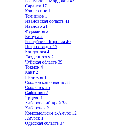
Республика Мордовия
42
Саранск
17
Ковылкино
1
Темников
1
Ивановская область
41
Иваново
21
Фурманов
2
Вичуга
2
Республика Карелия
40
Петрозаводск
15
Кондопога
4
Лахденпохья
2
Чуйская область
39
Токмок
4
Кант
2
Шопоков
1
Смоленская область
38
Смоленск
25
Сафоново
2
Ярцево
1
Хабаровский край
38
Хабаровск
21
Комсомольск-на-Амуре
12
Амурск
1
Одесская область
37