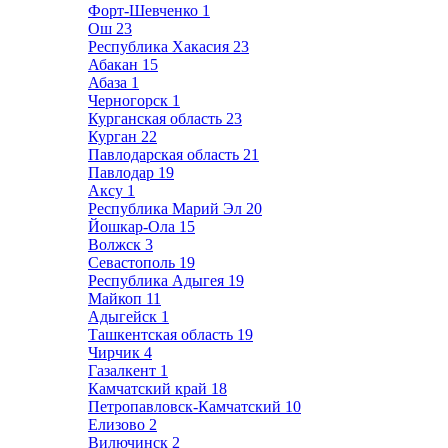
Форт-Шевченко
1
Ош
23
Республика Хакасия
23
Абакан
15
Абаза
1
Черногорск
1
Курганская область
23
Курган
22
Павлодарская область
21
Павлодар
19
Аксу
1
Республика Марий Эл
20
Йошкар-Ола
15
Волжск
3
Севастополь
19
Республика Адыгея
19
Майкоп
11
Адыгейск
1
Ташкентская область
19
Чирчик
4
Газалкент
1
Камчатский край
18
Петропавловск-Камчатский
10
Елизово
2
Вилючинск
2