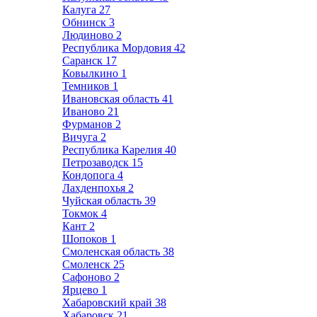
Калуга
27
Обнинск
3
Людиново
2
Республика Мордовия
42
Саранск
17
Ковылкино
1
Темников
1
Ивановская область
41
Иваново
21
Фурманов
2
Вичуга
2
Республика Карелия
40
Петрозаводск
15
Кондопога
4
Лахденпохья
2
Чуйская область
39
Токмок
4
Кант
2
Шопоков
1
Смоленская область
38
Смоленск
25
Сафоново
2
Ярцево
1
Хабаровский край
38
Хабаровск
21