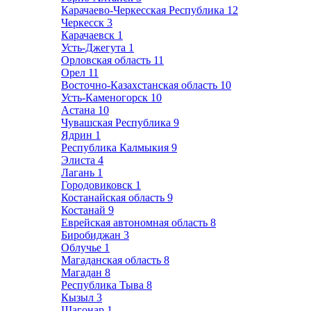
Карачаево-Черкесская Республика
12
Черкесск
3
Карачаевск
1
Усть-Джегута
1
Орловская область
11
Орел
11
Восточно-Казахстанская область
10
Усть-Каменогорск
10
Астана
10
Чувашская Республика
9
Ядрин
1
Республика Калмыкия
9
Элиста
4
Лагань
1
Городовиковск
1
Костанайская область
9
Костанай
9
Еврейская автономная область
8
Биробиджан
3
Облучье
1
Магаданская область
8
Магадан
8
Республика Тыва
8
Кызыл
3
Шагонар
1