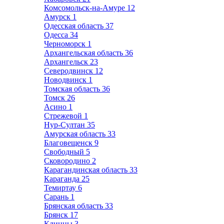
Комсомольск-на-Амуре
12
Амурск
1
Одесская область
37
Одесса
34
Черноморск
1
Архангельская область
36
Архангельск
23
Северодвинск
12
Новодвинск
1
Томская область
36
Томск
26
Асино
1
Стрежевой
1
Нур-Султан
35
Амурская область
33
Благовещенск
9
Свободный
5
Сковородино
2
Карагандинская область
33
Караганда
25
Темиртау
6
Сарань
1
Брянская область
33
Брянск
17
Клинцы
3