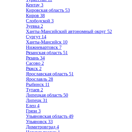
Кентау
3
Кировская область
53
Киров
38
Слободской
3
Зуевка
2
Ханты-Мансийский автономный округ
52
Сургут
14
Ханты-Мансийск
10
Нижневартовск
7
Рязанская область
51
Рязань
34
Сасово
2
Ряжск
2
Ярославская область
51
Ярославль
28
Рыбинск
11
Тутаев
2
Липецкая область
50
Липецк
31
Елец
4
Грязи
3
Ульяновская область
49
Ульяновск
33
Димитровград
4