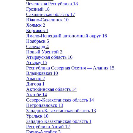
Чеченская Республика
18
Грозный
18
Сахалинская область
17
Южно-Сахалинск
10
Холмск
2
Корсаков
1
Ямало-Ненецкий автономный округ
16
Ноябрьск
5
Салехард
4
Новый Уренгой
2
Атырауская область
16
Атырау
15
Республика Северная Осетия — Алания
15
Владикавказ
10
Алагир
2
Дигора
1
Актюбинская область
14
Актобе
14
Северо-Казахстанская область
14
Петропавловск
13
Западно-Казахстанская область
13
Уральск
10
Западно-Казахтанская область
1
Республика Алтай
12
Горно-Алтайск
3