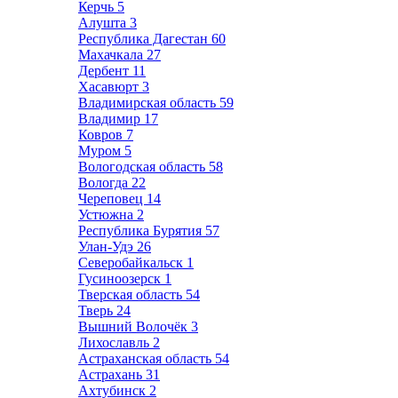
Керчь
5
Алушта
3
Республика Дагестан
60
Махачкала
27
Дербент
11
Хасавюрт
3
Владимирская область
59
Владимир
17
Ковров
7
Муром
5
Вологодская область
58
Вологда
22
Череповец
14
Устюжна
2
Республика Бурятия
57
Улан-Удэ
26
Северобайкальск
1
Гусиноозерск
1
Тверская область
54
Тверь
24
Вышний Волочёк
3
Лихославль
2
Астраханская область
54
Астрахань
31
Ахтубинск
2