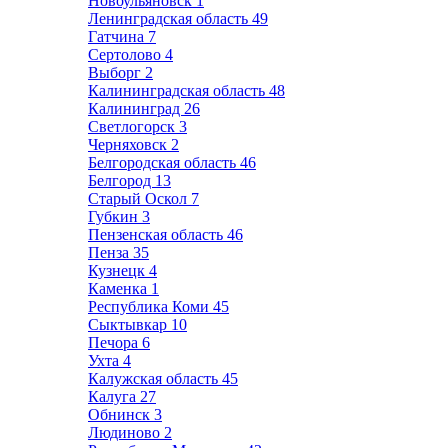
Новоульяновск
1
Ленинградская область
49
Гатчина
7
Сертолово
4
Выборг
2
Калининградская область
48
Калининград
26
Светлогорск
3
Черняховск
2
Белгородская область
46
Белгород
13
Старый Оскол
7
Губкин
3
Пензенская область
46
Пенза
35
Кузнецк
4
Каменка
1
Республика Коми
45
Сыктывкар
10
Печора
6
Ухта
4
Калужская область
45
Калуга
27
Обнинск
3
Людиново
2