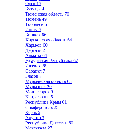
Орск
15
Бузулук
4
Тюменская область
70
Тюмень
49
Тобольск
6
Ишим
5
Бишкек
66
Харьковская область
64
Харьков
60
Дергачи
2
Алматы
64
Удмуртская Республика
62
Ижевск
28
Сарапул
7
Глазов
7
Мурманская область
63
Мурманск
20
Мончегорск
9
Кандалакша
5
Республика Крым
61
Симферополь
25
Керчь
5
Алушта
3
Республика Дагестан
60
Махачкала
27