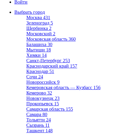
Войти
Выбрать город
Москва
431
Зеленоград
5
Щербинка
2
Московский
2
Московская область
360
Балашиха
30
Мытищи
18
Химки
14
Санкт-Петербург
253
Краснодарский край
157
Краснодар
51
Сочи
24
Новороссийск
9
Кемеровская область — Кузбасс
156
Кемерово
32
Новокузнецк
23
Прокопьевск
15
Самарская область
155
Самара
80
Тольятти
24
Сызрань
11
Ташкент
148