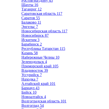
Ростов-на-Дону
43
Шахты
16
Таганрог
12
Саратовская область
117
Саратов
55
Балаково
11
Энгельс
7
Новосибирская область
117
Новосибирск
87
Искитим
3
Барабинск
2
Республика Татарстан
115
Казань
58
Набережные Челны
10
Зеленодольск
4
Приморский край
105
Владивосток
39
Уссурийск
7
Находка
7
Алтайский край
101
Барнаул
43
Бийск
10
Новоалтайск
4
Волгоградская область
101
Волгоград
54