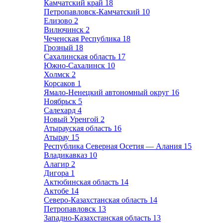
Камчатский край
18
Петропавловск-Камчатский
10
Елизово
2
Вилючинск
2
Чеченская Республика
18
Грозный
18
Сахалинская область
17
Южно-Сахалинск
10
Холмск
2
Корсаков
1
Ямало-Ненецкий автономный округ
16
Ноябрьск
5
Салехард
4
Новый Уренгой
2
Атырауская область
16
Атырау
15
Республика Северная Осетия — Алания
15
Владикавказ
10
Алагир
2
Дигора
1
Актюбинская область
14
Актобе
14
Северо-Казахстанская область
14
Петропавловск
13
Западно-Казахстанская область
13