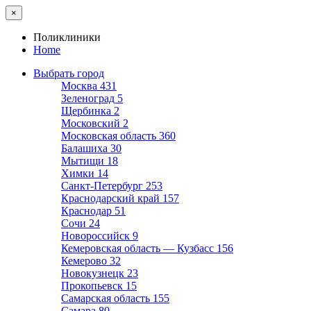
×
Поликлиники
Home
Выбрать город
Москва
431
Зеленоград
5
Щербинка
2
Московский
2
Московская область
360
Балашиха
30
Мытищи
18
Химки
14
Санкт-Петербург
253
Краснодарский край
157
Краснодар
51
Сочи
24
Новороссийск
9
Кемеровская область — Кузбасс
156
Кемерово
32
Новокузнецк
23
Прокопьевск
15
Самарская область
155
Самара
80