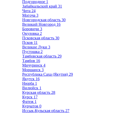
Подгородное
1
Забайкальский край
31
Чита
24
Могоча
3
Новгородская область
30
Великий Новгород
16
Боровичи
3
Окуловка
2
Псковская область
30
Псков
11
Великие Луки
3
Пустошка
2
Тамбовская область
29
Тамбов
16
Мичуринск
4
Моршанск
3
Республика Саха (Якутия)
29
Якутск
16
Нюрба
1
Вилюйск
1
Курская область
28
Курск
17
Фатеж
1
Курчатов
0
Иссык-Кульская область
27