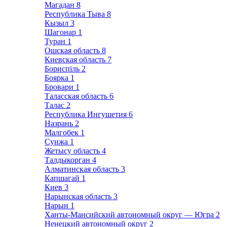
Магадан
8
Республика Тыва
8
Кызыл
3
Шагонар
1
Туран
1
Ошская область
8
Киевская область
7
Бориспіль
2
Боярка
1
Бровари
1
Таласская область
6
Талас
2
Республика Ингушетия
6
Назрань
2
Малгобек
1
Сунжа
1
Жетысу область
4
Талдыкорган
4
Алматинская область
3
Капшагай
1
Киев
3
Нарынская область
3
Нарын
1
Ханты-Мансийский автономный округ — Югра
2
Ненецкий автономный округ
2