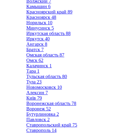
Волжский
7
Камышин
6
Красноярский край
89
Красноярск
48
Норильск
10
Минусинск
5
Иркутская область
88
Иркутск
40
Ангарск
8
Братск
7
Омская область
87
Омск
62
Калачинск
1
Тара
1
Тульская область
80
Тула
23
Новомосковск
10
Алексин
7
Київ
79
Воронежская область
78
Воронеж
52
Бутурлиновка
2
Павловск
2
Ставропольский край
75
Ставрополь
14