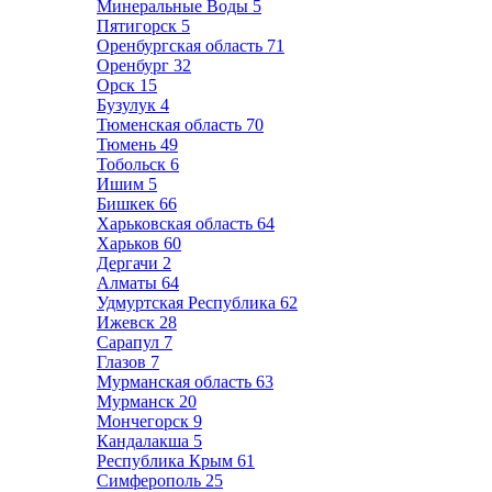
Минеральные Воды
5
Пятигорск
5
Оренбургская область
71
Оренбург
32
Орск
15
Бузулук
4
Тюменская область
70
Тюмень
49
Тобольск
6
Ишим
5
Бишкек
66
Харьковская область
64
Харьков
60
Дергачи
2
Алматы
64
Удмуртская Республика
62
Ижевск
28
Сарапул
7
Глазов
7
Мурманская область
63
Мурманск
20
Мончегорск
9
Кандалакша
5
Республика Крым
61
Симферополь
25