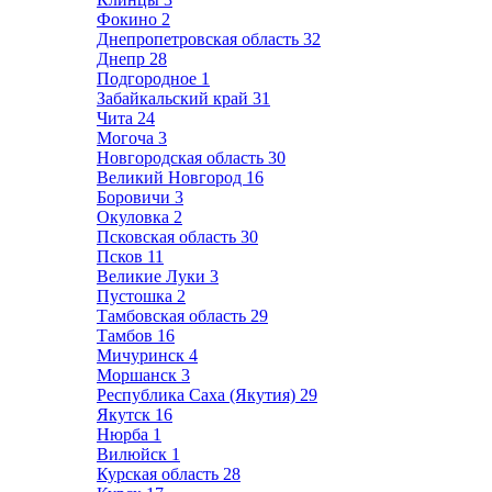
Фокино
2
Днепропетровская область
32
Днепр
28
Подгородное
1
Забайкальский край
31
Чита
24
Могоча
3
Новгородская область
30
Великий Новгород
16
Боровичи
3
Окуловка
2
Псковская область
30
Псков
11
Великие Луки
3
Пустошка
2
Тамбовская область
29
Тамбов
16
Мичуринск
4
Моршанск
3
Республика Саха (Якутия)
29
Якутск
16
Нюрба
1
Вилюйск
1
Курская область
28