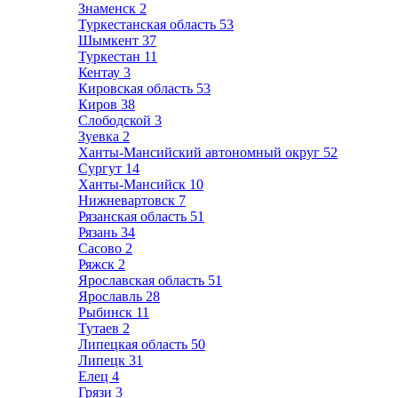
Знаменск
2
Туркестанская область
53
Шымкент
37
Туркестан
11
Кентау
3
Кировская область
53
Киров
38
Слободской
3
Зуевка
2
Ханты-Мансийский автономный округ
52
Сургут
14
Ханты-Мансийск
10
Нижневартовск
7
Рязанская область
51
Рязань
34
Сасово
2
Ряжск
2
Ярославская область
51
Ярославль
28
Рыбинск
11
Тутаев
2
Липецкая область
50
Липецк
31
Елец
4
Грязи
3