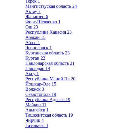
Терек
1
Мангистауская область
24
Актау
7
Жанаозен
6
Форт-Шевченко
1
Ош
23
Республика Хакасия
23
Абакан
15
Абаза
1
Черногорск
1
Курганская область
23
Курган
22
Павлодарская область
21
Павлодар
19
Аксу
1
Республика Марий Эл
20
Йошкар-Ола
15
Волжск
3
Севастополь
19
Республика Адыгея
19
Майкоп
11
Адыгейск
1
Ташкентская область
19
Чирчик
4
Газалкент
1