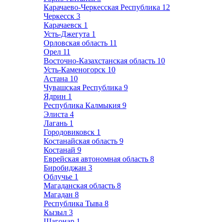
Карачаево-Черкесская Республика
12
Черкесск
3
Карачаевск
1
Усть-Джегута
1
Орловская область
11
Орел
11
Восточно-Казахстанская область
10
Усть-Каменогорск
10
Астана
10
Чувашская Республика
9
Ядрин
1
Республика Калмыкия
9
Элиста
4
Лагань
1
Городовиковск
1
Костанайская область
9
Костанай
9
Еврейская автономная область
8
Биробиджан
3
Облучье
1
Магаданская область
8
Магадан
8
Республика Тыва
8
Кызыл
3
Шагонар
1