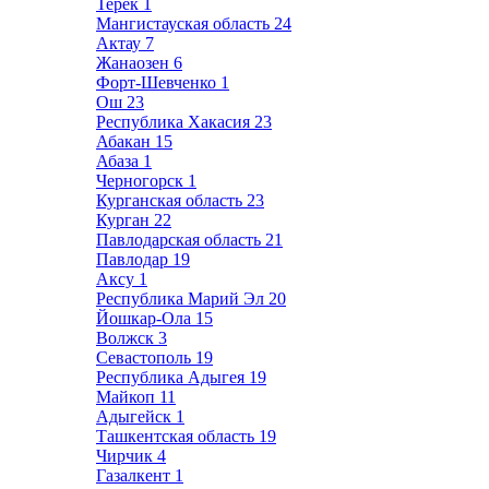
Терек
1
Мангистауская область
24
Актау
7
Жанаозен
6
Форт-Шевченко
1
Ош
23
Республика Хакасия
23
Абакан
15
Абаза
1
Черногорск
1
Курганская область
23
Курган
22
Павлодарская область
21
Павлодар
19
Аксу
1
Республика Марий Эл
20
Йошкар-Ола
15
Волжск
3
Севастополь
19
Республика Адыгея
19
Майкоп
11
Адыгейск
1
Ташкентская область
19
Чирчик
4
Газалкент
1