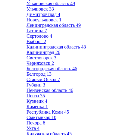
Ульяновская область
49
Ульяновск
33
Димитровград
4
Новоульяновск
1
Ленинградская область
49
Гатчина
7
Сертолово
4
Выборг
2
Калининградская область
48
Калининград
26
Светлогорск
3
Черняховск
2
Белгородская область
46
Белгород
13
Старый Оскол
7
Губкин
3
Пензенская область
46
Пенза
35
Кузнецк
4
Каменка
1
Республика Коми
45
Сыктывкар
10
Печора
6
Ухта
4
Калужская область
45