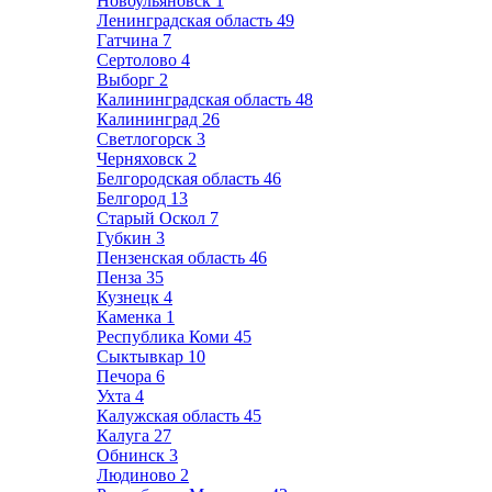
Новоульяновск
1
Ленинградская область
49
Гатчина
7
Сертолово
4
Выборг
2
Калининградская область
48
Калининград
26
Светлогорск
3
Черняховск
2
Белгородская область
46
Белгород
13
Старый Оскол
7
Губкин
3
Пензенская область
46
Пенза
35
Кузнецк
4
Каменка
1
Республика Коми
45
Сыктывкар
10
Печора
6
Ухта
4
Калужская область
45
Калуга
27
Обнинск
3
Людиново
2