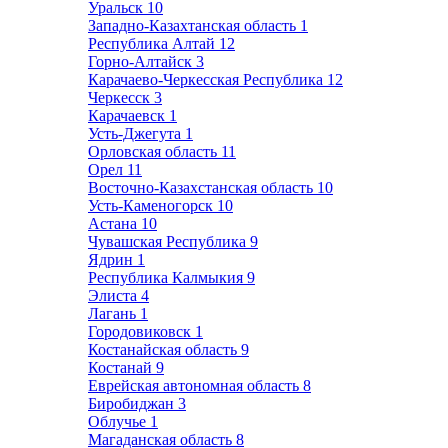
Уральск
10
Западно-Казахтанская область
1
Республика Алтай
12
Горно-Алтайск
3
Карачаево-Черкесская Республика
12
Черкесск
3
Карачаевск
1
Усть-Джегута
1
Орловская область
11
Орел
11
Восточно-Казахстанская область
10
Усть-Каменогорск
10
Астана
10
Чувашская Республика
9
Ядрин
1
Республика Калмыкия
9
Элиста
4
Лагань
1
Городовиковск
1
Костанайская область
9
Костанай
9
Еврейская автономная область
8
Биробиджан
3
Облучье
1
Магаданская область
8