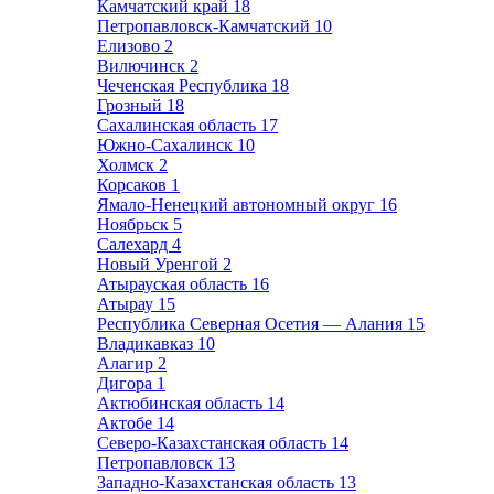
Камчатский край
18
Петропавловск-Камчатский
10
Елизово
2
Вилючинск
2
Чеченская Республика
18
Грозный
18
Сахалинская область
17
Южно-Сахалинск
10
Холмск
2
Корсаков
1
Ямало-Ненецкий автономный округ
16
Ноябрьск
5
Салехард
4
Новый Уренгой
2
Атырауская область
16
Атырау
15
Республика Северная Осетия — Алания
15
Владикавказ
10
Алагир
2
Дигора
1
Актюбинская область
14
Актобе
14
Северо-Казахстанская область
14
Петропавловск
13
Западно-Казахстанская область
13