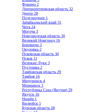
Фокино
2
Днепропетровская область
32
Днепр
28
Подгородное
1
Забайкальский край
31
Чита
24
Могоча
3
Новгородская область
30
Великий Новгород
16
Боровичи
3
Окуловка
2
Псковская область
30
Псков
11
Великие Луки
3
Пустошка
2
Тамбовская область
29
Тамбов
16
Мичуринск
4
Моршанск
3
Республика Саха (Якутия)
29
Якутск
16
Нюрба
1
Вилюйск
1
Курская область
28