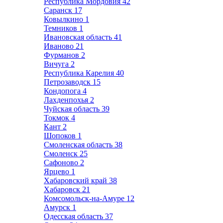
Республика Мордовия
42
Саранск
17
Ковылкино
1
Темников
1
Ивановская область
41
Иваново
21
Фурманов
2
Вичуга
2
Республика Карелия
40
Петрозаводск
15
Кондопога
4
Лахденпохья
2
Чуйская область
39
Токмок
4
Кант
2
Шопоков
1
Смоленская область
38
Смоленск
25
Сафоново
2
Ярцево
1
Хабаровский край
38
Хабаровск
21
Комсомольск-на-Амуре
12
Амурск
1
Одесская область
37