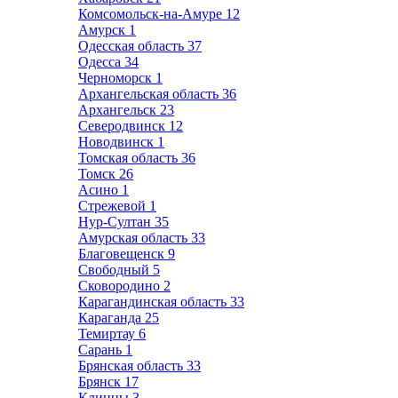
Комсомольск-на-Амуре
12
Амурск
1
Одесская область
37
Одесса
34
Черноморск
1
Архангельская область
36
Архангельск
23
Северодвинск
12
Новодвинск
1
Томская область
36
Томск
26
Асино
1
Стрежевой
1
Нур-Султан
35
Амурская область
33
Благовещенск
9
Свободный
5
Сковородино
2
Карагандинская область
33
Караганда
25
Темиртау
6
Сарань
1
Брянская область
33
Брянск
17
Клинцы
3