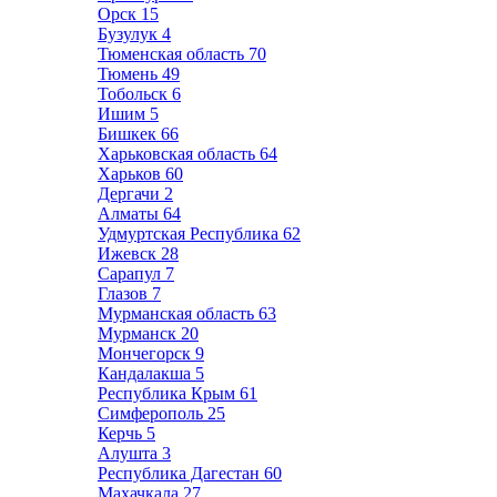
Орск
15
Бузулук
4
Тюменская область
70
Тюмень
49
Тобольск
6
Ишим
5
Бишкек
66
Харьковская область
64
Харьков
60
Дергачи
2
Алматы
64
Удмуртская Республика
62
Ижевск
28
Сарапул
7
Глазов
7
Мурманская область
63
Мурманск
20
Мончегорск
9
Кандалакша
5
Республика Крым
61
Симферополь
25
Керчь
5
Алушта
3
Республика Дагестан
60
Махачкала
27