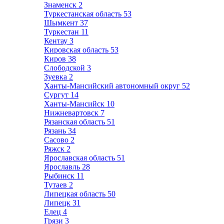
Знаменск
2
Туркестанская область
53
Шымкент
37
Туркестан
11
Кентау
3
Кировская область
53
Киров
38
Слободской
3
Зуевка
2
Ханты-Мансийский автономный округ
52
Сургут
14
Ханты-Мансийск
10
Нижневартовск
7
Рязанская область
51
Рязань
34
Сасово
2
Ряжск
2
Ярославская область
51
Ярославль
28
Рыбинск
11
Тутаев
2
Липецкая область
50
Липецк
31
Елец
4
Грязи
3