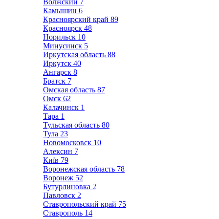
Волжский
7
Камышин
6
Красноярский край
89
Красноярск
48
Норильск
10
Минусинск
5
Иркутская область
88
Иркутск
40
Ангарск
8
Братск
7
Омская область
87
Омск
62
Калачинск
1
Тара
1
Тульская область
80
Тула
23
Новомосковск
10
Алексин
7
Київ
79
Воронежская область
78
Воронеж
52
Бутурлиновка
2
Павловск
2
Ставропольский край
75
Ставрополь
14