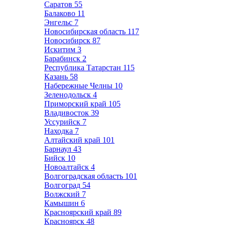
Саратов
55
Балаково
11
Энгельс
7
Новосибирская область
117
Новосибирск
87
Искитим
3
Барабинск
2
Республика Татарстан
115
Казань
58
Набережные Челны
10
Зеленодольск
4
Приморский край
105
Владивосток
39
Уссурийск
7
Находка
7
Алтайский край
101
Барнаул
43
Бийск
10
Новоалтайск
4
Волгоградская область
101
Волгоград
54
Волжский
7
Камышин
6
Красноярский край
89
Красноярск
48