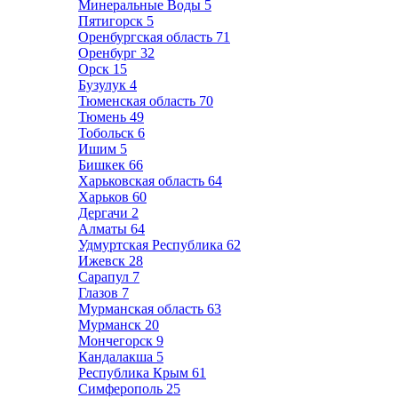
Минеральные Воды
5
Пятигорск
5
Оренбургская область
71
Оренбург
32
Орск
15
Бузулук
4
Тюменская область
70
Тюмень
49
Тобольск
6
Ишим
5
Бишкек
66
Харьковская область
64
Харьков
60
Дергачи
2
Алматы
64
Удмуртская Республика
62
Ижевск
28
Сарапул
7
Глазов
7
Мурманская область
63
Мурманск
20
Мончегорск
9
Кандалакша
5
Республика Крым
61
Симферополь
25