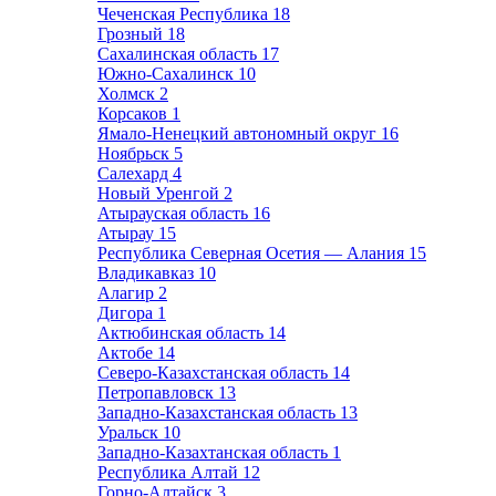
Чеченская Республика
18
Грозный
18
Сахалинская область
17
Южно-Сахалинск
10
Холмск
2
Корсаков
1
Ямало-Ненецкий автономный округ
16
Ноябрьск
5
Салехард
4
Новый Уренгой
2
Атырауская область
16
Атырау
15
Республика Северная Осетия — Алания
15
Владикавказ
10
Алагир
2
Дигора
1
Актюбинская область
14
Актобе
14
Северо-Казахстанская область
14
Петропавловск
13
Западно-Казахстанская область
13
Уральск
10
Западно-Казахтанская область
1
Республика Алтай
12
Горно-Алтайск
3