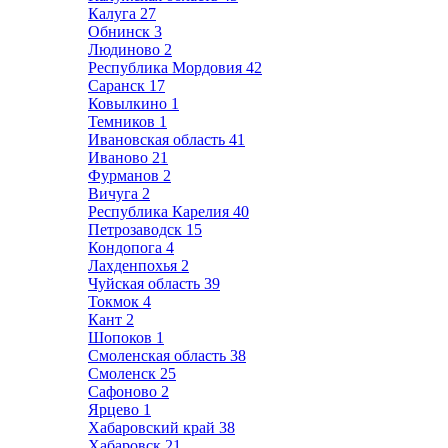
Калуга
27
Обнинск
3
Людиново
2
Республика Мордовия
42
Саранск
17
Ковылкино
1
Темников
1
Ивановская область
41
Иваново
21
Фурманов
2
Вичуга
2
Республика Карелия
40
Петрозаводск
15
Кондопога
4
Лахденпохья
2
Чуйская область
39
Токмок
4
Кант
2
Шопоков
1
Смоленская область
38
Смоленск
25
Сафоново
2
Ярцево
1
Хабаровский край
38
Хабаровск
21