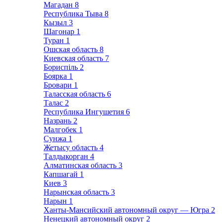
Магадан
8
Республика Тыва
8
Кызыл
3
Шагонар
1
Туран
1
Ошская область
8
Киевская область
7
Бориспіль
2
Боярка
1
Бровари
1
Таласская область
6
Талас
2
Республика Ингушетия
6
Назрань
2
Малгобек
1
Сунжа
1
Жетысу область
4
Талдыкорган
4
Алматинская область
3
Капшагай
1
Киев
3
Нарынская область
3
Нарын
1
Ханты-Мансийский автономный округ — Югра
2
Ненецкий автономный округ
2