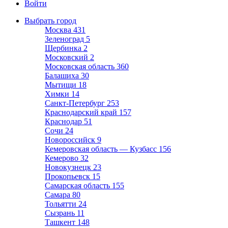
Войти
Выбрать город
Москва
431
Зеленоград
5
Щербинка
2
Московский
2
Московская область
360
Балашиха
30
Мытищи
18
Химки
14
Санкт-Петербург
253
Краснодарский край
157
Краснодар
51
Сочи
24
Новороссийск
9
Кемеровская область — Кузбасс
156
Кемерово
32
Новокузнецк
23
Прокопьевск
15
Самарская область
155
Самара
80
Тольятти
24
Сызрань
11
Ташкент
148