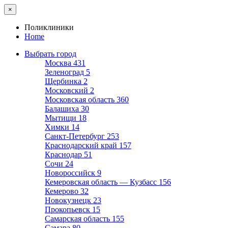
×
Поликлиники
Home
Выбрать город
Москва
431
Зеленоград
5
Щербинка
2
Московский
2
Московская область
360
Балашиха
30
Мытищи
18
Химки
14
Санкт-Петербург
253
Краснодарский край
157
Краснодар
51
Сочи
24
Новороссийск
9
Кемеровская область — Кузбасс
156
Кемерово
32
Новокузнецк
23
Прокопьевск
15
Самарская область
155
Самара
80