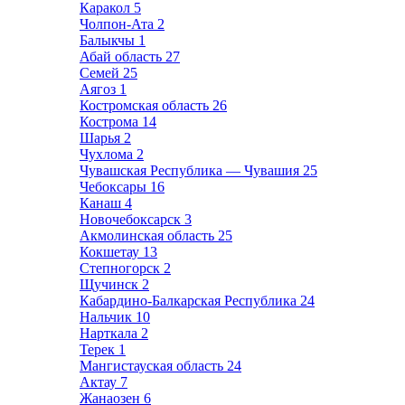
Каракол
5
Чолпон-Ата
2
Балыкчы
1
Абай область
27
Семей
25
Аягоз
1
Костромская область
26
Кострома
14
Шарья
2
Чухлома
2
Чувашская Республика — Чувашия
25
Чебоксары
16
Канаш
4
Новочебоксарск
3
Акмолинская область
25
Кокшетау
13
Степногорск
2
Щучинск
2
Кабардино-Балкарская Республика
24
Нальчик
10
Нарткала
2
Терек
1
Мангистауская область
24
Актау
7
Жанаозен
6