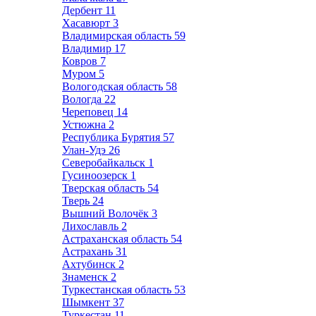
Дербент
11
Хасавюрт
3
Владимирская область
59
Владимир
17
Ковров
7
Муром
5
Вологодская область
58
Вологда
22
Череповец
14
Устюжна
2
Республика Бурятия
57
Улан-Удэ
26
Северобайкальск
1
Гусиноозерск
1
Тверская область
54
Тверь
24
Вышний Волочёк
3
Лихославль
2
Астраханская область
54
Астрахань
31
Ахтубинск
2
Знаменск
2
Туркестанская область
53
Шымкент
37
Туркестан
11