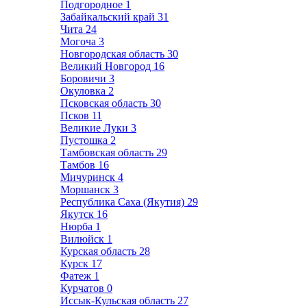
Подгородное
1
Забайкальский край
31
Чита
24
Могоча
3
Новгородская область
30
Великий Новгород
16
Боровичи
3
Окуловка
2
Псковская область
30
Псков
11
Великие Луки
3
Пустошка
2
Тамбовская область
29
Тамбов
16
Мичуринск
4
Моршанск
3
Республика Саха (Якутия)
29
Якутск
16
Нюрба
1
Вилюйск
1
Курская область
28
Курск
17
Фатеж
1
Курчатов
0
Иссык-Кульская область
27