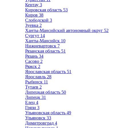
Кентау
3
Кировская область
53
Киров
38
Слободской
3
Зуевка
2
Ханты-Мансийский автономный округ
52
Сургут
14
Ханты-Мансийск
10
Нижневартовск
7
Рязанская область
51
Рязань
34
Сасово
2
Ряжск
2
Ярославская область
51
Ярославль
28
Рыбинск
11
Тутаев
2
Липецкая область
50
Липецк
31
Елец
4
Грязи
3
Ульяновская область
49
Ульяновск
33
Димитровград
4