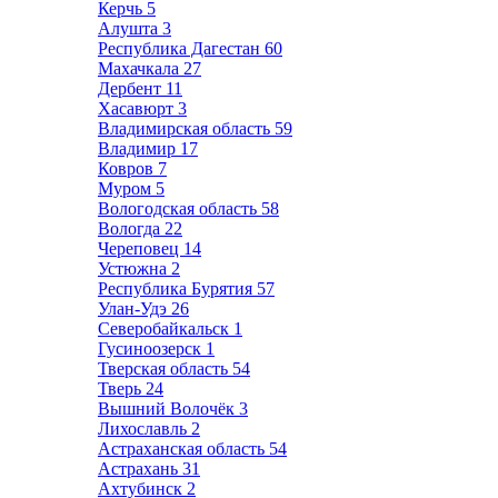
Керчь
5
Алушта
3
Республика Дагестан
60
Махачкала
27
Дербент
11
Хасавюрт
3
Владимирская область
59
Владимир
17
Ковров
7
Муром
5
Вологодская область
58
Вологда
22
Череповец
14
Устюжна
2
Республика Бурятия
57
Улан-Удэ
26
Северобайкальск
1
Гусиноозерск
1
Тверская область
54
Тверь
24
Вышний Волочёк
3
Лихославль
2
Астраханская область
54
Астрахань
31
Ахтубинск
2