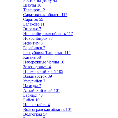
Ростов-на-Дону
43
Шахты
16
Таганрог
12
Саратовская область
117
Саратов
55
Балаково
11
Энгельс
7
Новосибирская область
117
Новосибирск
87
Искитим
3
Барабинск
2
Республика Татарстан
115
Казань
58
Набережные Челны
10
Зеленодольск
4
Приморский край
105
Владивосток
39
Уссурийск
7
Находка
7
Алтайский край
101
Барнаул
43
Бийск
10
Новоалтайск
4
Волгоградская область
101
Волгоград
54