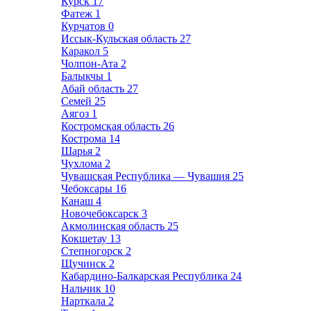
Курск
17
Фатеж
1
Курчатов
0
Иссык-Кульская область
27
Каракол
5
Чолпон-Ата
2
Балыкчы
1
Абай область
27
Семей
25
Аягоз
1
Костромская область
26
Кострома
14
Шарья
2
Чухлома
2
Чувашская Республика — Чувашия
25
Чебоксары
16
Канаш
4
Новочебоксарск
3
Акмолинская область
25
Кокшетау
13
Степногорск
2
Щучинск
2
Кабардино-Балкарская Республика
24
Нальчик
10
Нарткала
2