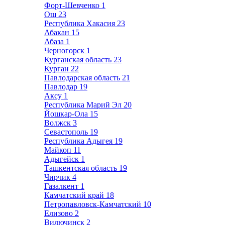
Форт-Шевченко
1
Ош
23
Республика Хакасия
23
Абакан
15
Абаза
1
Черногорск
1
Курганская область
23
Курган
22
Павлодарская область
21
Павлодар
19
Аксу
1
Республика Марий Эл
20
Йошкар-Ола
15
Волжск
3
Севастополь
19
Республика Адыгея
19
Майкоп
11
Адыгейск
1
Ташкентская область
19
Чирчик
4
Газалкент
1
Камчатский край
18
Петропавловск-Камчатский
10
Елизово
2
Вилючинск
2