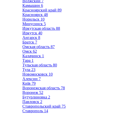
Волжский
7
Камышин
6
Красноярский край
89
Красноярск
48
Норильск
10
Минусинск
5
Иркутская область
88
Иркутск
40
Ангарск
8
Братск
7
Омская область
87
Омск
62
Калачинск
1
Тара
1
Тульская область
80
Тула
23
Новомосковск
10
Алексин
7
Київ
79
Воронежская область
78
Воронеж
52
Бутурлиновка
2
Павловск
2
Ставропольский край
75
Ставрополь
14