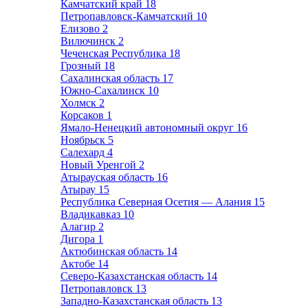
Камчатский край
18
Петропавловск-Камчатский
10
Елизово
2
Вилючинск
2
Чеченская Республика
18
Грозный
18
Сахалинская область
17
Южно-Сахалинск
10
Холмск
2
Корсаков
1
Ямало-Ненецкий автономный округ
16
Ноябрьск
5
Салехард
4
Новый Уренгой
2
Атырауская область
16
Атырау
15
Республика Северная Осетия — Алания
15
Владикавказ
10
Алагир
2
Дигора
1
Актюбинская область
14
Актобе
14
Северо-Казахстанская область
14
Петропавловск
13
Западно-Казахстанская область
13