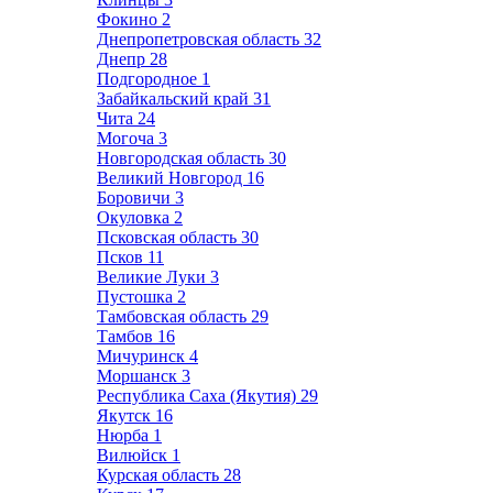
Фокино
2
Днепропетровская область
32
Днепр
28
Подгородное
1
Забайкальский край
31
Чита
24
Могоча
3
Новгородская область
30
Великий Новгород
16
Боровичи
3
Окуловка
2
Псковская область
30
Псков
11
Великие Луки
3
Пустошка
2
Тамбовская область
29
Тамбов
16
Мичуринск
4
Моршанск
3
Республика Саха (Якутия)
29
Якутск
16
Нюрба
1
Вилюйск
1
Курская область
28