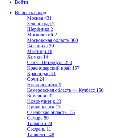
Войти
Выбрать город
Москва
431
Зеленоград
5
Щербинка
2
Московский
2
Московская область
360
Балашиха
30
Мытищи
18
Химки
14
Санкт-Петербург
253
Краснодарский край
157
Краснодар
51
Сочи
24
Новороссийск
9
Кемеровская область — Кузбасс
156
Кемерово
32
Новокузнецк
23
Прокопьевск
15
Самарская область
155
Самара
80
Тольятти
24
Сызрань
11
Ташкент
148