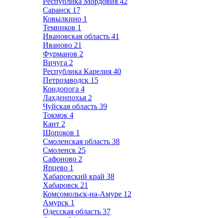
Республика Мордовия
42
Саранск
17
Ковылкино
1
Темников
1
Ивановская область
41
Иваново
21
Фурманов
2
Вичуга
2
Республика Карелия
40
Петрозаводск
15
Кондопога
4
Лахденпохья
2
Чуйская область
39
Токмок
4
Кант
2
Шопоков
1
Смоленская область
38
Смоленск
25
Сафоново
2
Ярцево
1
Хабаровский край
38
Хабаровск
21
Комсомольск-на-Амуре
12
Амурск
1
Одесская область
37