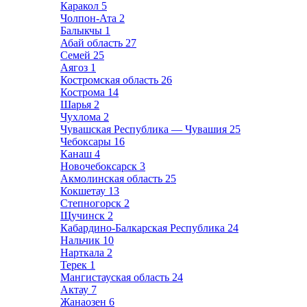
Каракол
5
Чолпон-Ата
2
Балыкчы
1
Абай область
27
Семей
25
Аягоз
1
Костромская область
26
Кострома
14
Шарья
2
Чухлома
2
Чувашская Республика — Чувашия
25
Чебоксары
16
Канаш
4
Новочебоксарск
3
Акмолинская область
25
Кокшетау
13
Степногорск
2
Щучинск
2
Кабардино-Балкарская Республика
24
Нальчик
10
Нарткала
2
Терек
1
Мангистауская область
24
Актау
7
Жанаозен
6