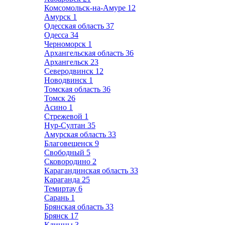
Комсомольск-на-Амуре
12
Амурск
1
Одесская область
37
Одесса
34
Черноморск
1
Архангельская область
36
Архангельск
23
Северодвинск
12
Новодвинск
1
Томская область
36
Томск
26
Асино
1
Стрежевой
1
Нур-Султан
35
Амурская область
33
Благовещенск
9
Свободный
5
Сковородино
2
Карагандинская область
33
Караганда
25
Темиртау
6
Сарань
1
Брянская область
33
Брянск
17
Клинцы
3