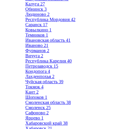
Калуга
27
Обнинск
3
Людиново
2
Республика Мордовия
42
Саранск
17
Ковылкино
1
Темников
1
Ивановская область
41
Иваново
21
Фурманов
2
Вичуга
2
Республика Карелия
40
Петрозаводск
15
Кондопога
4
Лахденпохья
2
Чуйская область
39
Токмок
4
Кант
2
Шопоков
1
Смоленская область
38
Смоленск
25
Сафоново
2
Ярцево
1
Хабаровский край
38
Хабаровск
21