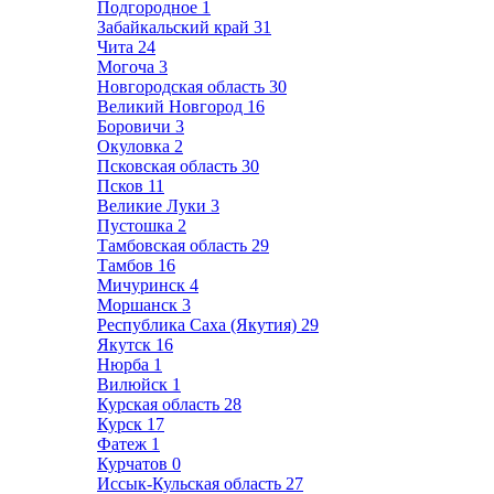
Подгородное
1
Забайкальский край
31
Чита
24
Могоча
3
Новгородская область
30
Великий Новгород
16
Боровичи
3
Окуловка
2
Псковская область
30
Псков
11
Великие Луки
3
Пустошка
2
Тамбовская область
29
Тамбов
16
Мичуринск
4
Моршанск
3
Республика Саха (Якутия)
29
Якутск
16
Нюрба
1
Вилюйск
1
Курская область
28
Курск
17
Фатеж
1
Курчатов
0
Иссык-Кульская область
27