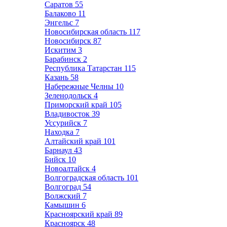
Саратов
55
Балаково
11
Энгельс
7
Новосибирская область
117
Новосибирск
87
Искитим
3
Барабинск
2
Республика Татарстан
115
Казань
58
Набережные Челны
10
Зеленодольск
4
Приморский край
105
Владивосток
39
Уссурийск
7
Находка
7
Алтайский край
101
Барнаул
43
Бийск
10
Новоалтайск
4
Волгоградская область
101
Волгоград
54
Волжский
7
Камышин
6
Красноярский край
89
Красноярск
48