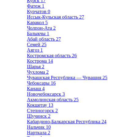
Курск
17
Фатеж
1
Курчатов
0
Иссык-Кульская область
27
Каракол
5
Чолпон-Ата
2
Балыкчы
1
Абай область
27
Семей
25
Аягоз
1
Костромская область
26
Кострома
14
Шарья
2
Чухлома
2
Чувашская Республика — Чувашия
25
Чебоксары
16
Канаш
4
Новочебоксарск
3
Акмолинская область
25
Кокшетау
13
Степногорск
2
Щучинск
2
Кабардино-Балкарская Республика
24
Нальчик
10
Нарткала
2