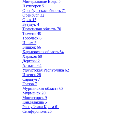
Минеральные Воды
5
Пятигорск
5
Оренбургская область
71
Оренбург
32
Орск
15
Бузулук
4
Тюменская область
70
Тюмень
49
Тобольск
6
Ишим
5
Бишкек
66
Харьковская область
64
Харьков
60
Дергачи
2
Алматы
64
Удмуртская Республика
62
Ижевск
28
Сарапул
7
Глазов
7
Мурманская область
63
Мурманск
20
Мончегорск
9
Кандалакша
5
Республика Крым
61
Симферополь
25