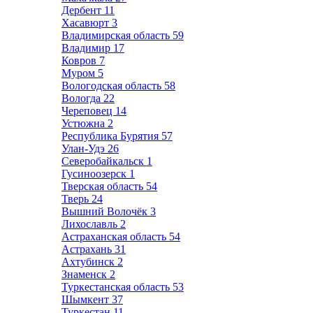
Дербент
11
Хасавюрт
3
Владимирская область
59
Владимир
17
Ковров
7
Муром
5
Вологодская область
58
Вологда
22
Череповец
14
Устюжна
2
Республика Бурятия
57
Улан-Удэ
26
Северобайкальск
1
Гусиноозерск
1
Тверская область
54
Тверь
24
Вышний Волочёк
3
Лихославль
2
Астраханская область
54
Астрахань
31
Ахтубинск
2
Знаменск
2
Туркестанская область
53
Шымкент
37
Туркестан
11