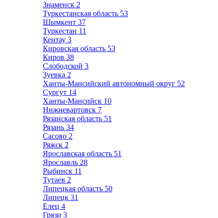
Знаменск
2
Туркестанская область
53
Шымкент
37
Туркестан
11
Кентау
3
Кировская область
53
Киров
38
Слободской
3
Зуевка
2
Ханты-Мансийский автономный округ
52
Сургут
14
Ханты-Мансийск
10
Нижневартовск
7
Рязанская область
51
Рязань
34
Сасово
2
Ряжск
2
Ярославская область
51
Ярославль
28
Рыбинск
11
Тутаев
2
Липецкая область
50
Липецк
31
Елец
4
Грязи
3