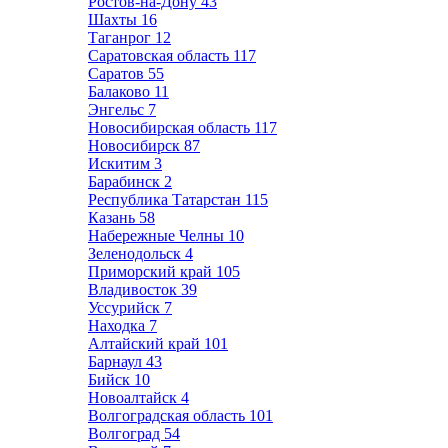
Ростов-на-Дону
43
Шахты
16
Таганрог
12
Саратовская область
117
Саратов
55
Балаково
11
Энгельс
7
Новосибирская область
117
Новосибирск
87
Искитим
3
Барабинск
2
Республика Татарстан
115
Казань
58
Набережные Челны
10
Зеленодольск
4
Приморский край
105
Владивосток
39
Уссурийск
7
Находка
7
Алтайский край
101
Барнаул
43
Бийск
10
Новоалтайск
4
Волгоградская область
101
Волгоград
54