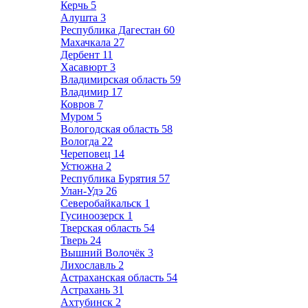
Керчь
5
Алушта
3
Республика Дагестан
60
Махачкала
27
Дербент
11
Хасавюрт
3
Владимирская область
59
Владимир
17
Ковров
7
Муром
5
Вологодская область
58
Вологда
22
Череповец
14
Устюжна
2
Республика Бурятия
57
Улан-Удэ
26
Северобайкальск
1
Гусиноозерск
1
Тверская область
54
Тверь
24
Вышний Волочёк
3
Лихославль
2
Астраханская область
54
Астрахань
31
Ахтубинск
2