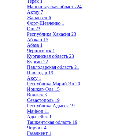
Терек
1
Мангистауская область
24
Актау
7
Жанаозен
6
Форт-Шевченко
1
Ош
23
Республика Хакасия
23
Абакан
15
Абаза
1
Черногорск
1
Курганская область
23
Курган
22
Павлодарская область
21
Павлодар
19
Аксу
1
Республика Марий Эл
20
Йошкар-Ола
15
Волжск
3
Севастополь
19
Республика Адыгея
19
Майкоп
11
Адыгейск
1
Ташкентская область
19
Чирчик
4
Газалкент
1