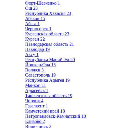
Форт-Шевченко
1
Ош
23
Республика Хакасия
23
Абакан
15
Абаза
1
Черногорск
1
Курганская область
23
Курган
22
Павлодарская область
21
Павлодар
19
Аксу
1
Республика Марий Эл
20
Йошкар-Ола
15
Волжск
3
Севастополь
19
Республика Адыгея
19
Майкоп
11
Адыгейск
1
Ташкентская область
19
Чирчик
4
Газалкент
1
Камчатский край
18
Петропавловск-Камчатский
10
Елизово
2
Вилючинск
2