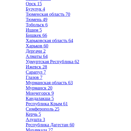
Орск
15
Бузулук
4
Тюменская область
70
Тюмень
49
Тобольск
6
Ишим
5
Бишкек
66
Харьковская область
64
Харьков
60
Дергачи
2
Алматы
64
Удмуртская Республика
62
Ижевск
28
Сарапул
7
Глазов
7
Мурманская область
63
Мурманск
20
Мончегорск
9
Кандалакша
5
Республика Крым
61
Симферополь
25
Керчь
5
Алушта
3
Республика Дагестан
60
Махачкала
27