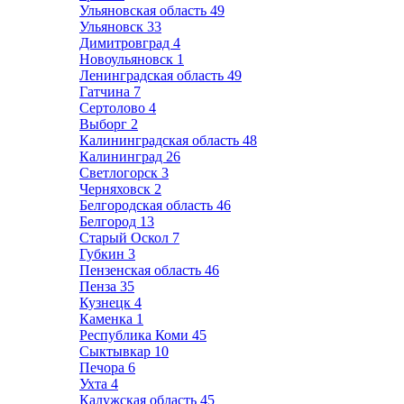
Ульяновская область
49
Ульяновск
33
Димитровград
4
Новоульяновск
1
Ленинградская область
49
Гатчина
7
Сертолово
4
Выборг
2
Калининградская область
48
Калининград
26
Светлогорск
3
Черняховск
2
Белгородская область
46
Белгород
13
Старый Оскол
7
Губкин
3
Пензенская область
46
Пенза
35
Кузнецк
4
Каменка
1
Республика Коми
45
Сыктывкар
10
Печора
6
Ухта
4
Калужская область
45