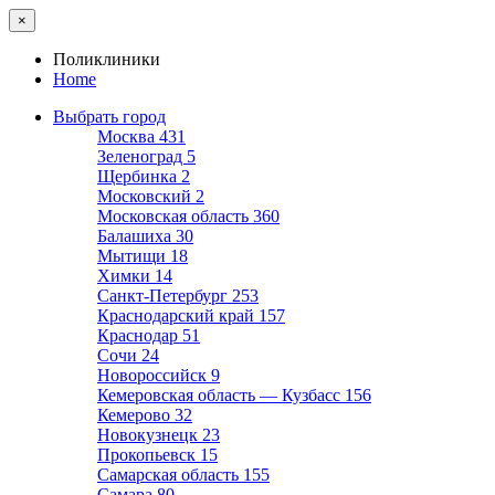
×
Поликлиники
Home
Выбрать город
Москва
431
Зеленоград
5
Щербинка
2
Московский
2
Московская область
360
Балашиха
30
Мытищи
18
Химки
14
Санкт-Петербург
253
Краснодарский край
157
Краснодар
51
Сочи
24
Новороссийск
9
Кемеровская область — Кузбасс
156
Кемерово
32
Новокузнецк
23
Прокопьевск
15
Самарская область
155
Самара
80