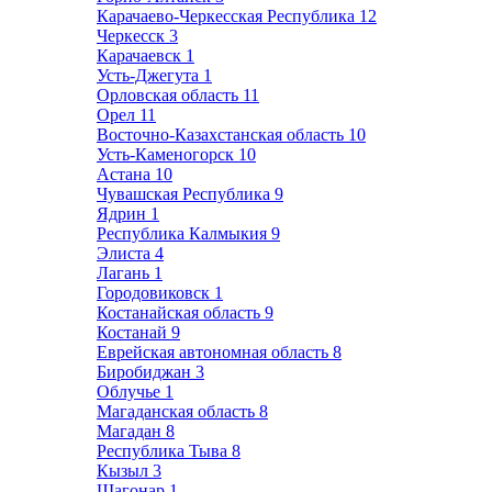
Карачаево-Черкесская Республика
12
Черкесск
3
Карачаевск
1
Усть-Джегута
1
Орловская область
11
Орел
11
Восточно-Казахстанская область
10
Усть-Каменогорск
10
Астана
10
Чувашская Республика
9
Ядрин
1
Республика Калмыкия
9
Элиста
4
Лагань
1
Городовиковск
1
Костанайская область
9
Костанай
9
Еврейская автономная область
8
Биробиджан
3
Облучье
1
Магаданская область
8
Магадан
8
Республика Тыва
8
Кызыл
3
Шагонар
1