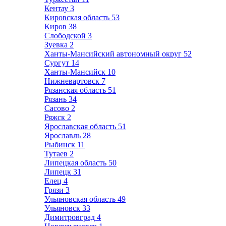
Кентау
3
Кировская область
53
Киров
38
Слободской
3
Зуевка
2
Ханты-Мансийский автономный округ
52
Сургут
14
Ханты-Мансийск
10
Нижневартовск
7
Рязанская область
51
Рязань
34
Сасово
2
Ряжск
2
Ярославская область
51
Ярославль
28
Рыбинск
11
Тутаев
2
Липецкая область
50
Липецк
31
Елец
4
Грязи
3
Ульяновская область
49
Ульяновск
33
Димитровград
4