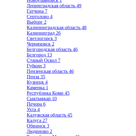
Новоульяновск
1
Ленинградская область
49
Гатчина
7
Сертолово
4
Выборг
2
Калининградская область
48
Калининград
26
Светлогорск
3
Черняховск
2
Белгородская область
46
Белгород
13
Старый Оскол
7
Губкин
3
Пензенская область
46
Пенза
35
Кузнецк
4
Каменка
1
Республика Коми
45
Сыктывкар
10
Печора
6
Ухта
4
Калужская область
45
Калуга
27
Обнинск
3
Людиново
2