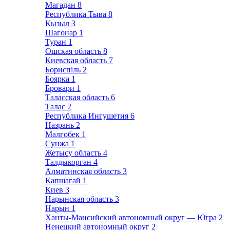
Магадан
8
Республика Тыва
8
Кызыл
3
Шагонар
1
Туран
1
Ошская область
8
Киевская область
7
Бориспіль
2
Боярка
1
Бровари
1
Таласская область
6
Талас
2
Республика Ингушетия
6
Назрань
2
Малгобек
1
Сунжа
1
Жетысу область
4
Талдыкорган
4
Алматинская область
3
Капшагай
1
Киев
3
Нарынская область
3
Нарын
1
Ханты-Мансийский автономный округ — Югра
2
Ненецкий автономный округ
2