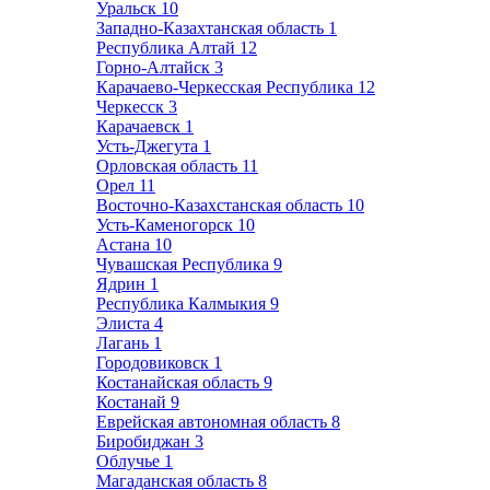
Уральск
10
Западно-Казахтанская область
1
Республика Алтай
12
Горно-Алтайск
3
Карачаево-Черкесская Республика
12
Черкесск
3
Карачаевск
1
Усть-Джегута
1
Орловская область
11
Орел
11
Восточно-Казахстанская область
10
Усть-Каменогорск
10
Астана
10
Чувашская Республика
9
Ядрин
1
Республика Калмыкия
9
Элиста
4
Лагань
1
Городовиковск
1
Костанайская область
9
Костанай
9
Еврейская автономная область
8
Биробиджан
3
Облучье
1
Магаданская область
8