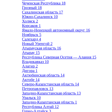
Чеченская Республика
18
Грозный
18
Сахалинская область
17
Южно-Сахалинск
10
Холмск
2
Корсаков
1
Ямало-Ненецкий автономный округ
16
Ноябрьск
5
Салехард
4
Новый Уренгой
2
Атырауская область
16
Атырау
15
Республика Северная Осетия — Алания
15
Владикавказ
10
Алагир
2
Дигора
1
Актюбинская область
14
Актобе
14
Северо-Казахстанская область
14
Петропавловск
13
Западно-Казахстанская область
13
Уральск
10
Западно-Казахтанская область
1
Республика Алтай
12
Горно-Алтайск
3