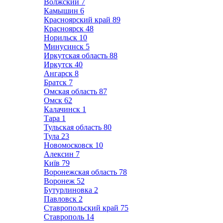
Волжский
7
Камышин
6
Красноярский край
89
Красноярск
48
Норильск
10
Минусинск
5
Иркутская область
88
Иркутск
40
Ангарск
8
Братск
7
Омская область
87
Омск
62
Калачинск
1
Тара
1
Тульская область
80
Тула
23
Новомосковск
10
Алексин
7
Київ
79
Воронежская область
78
Воронеж
52
Бутурлиновка
2
Павловск
2
Ставропольский край
75
Ставрополь
14