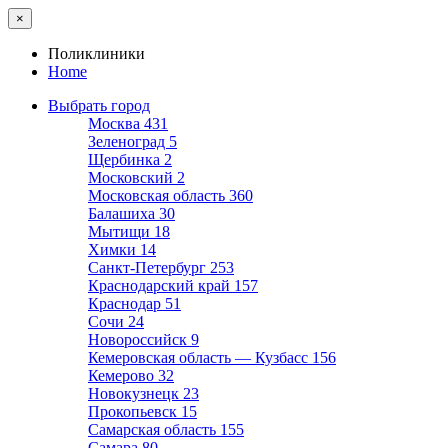
×
Поликлиники
Home
Выбрать город
Москва
431
Зеленоград
5
Щербинка
2
Московский
2
Московская область
360
Балашиха
30
Мытищи
18
Химки
14
Санкт-Петербург
253
Краснодарский край
157
Краснодар
51
Сочи
24
Новороссийск
9
Кемеровская область — Кузбасс
156
Кемерово
32
Новокузнецк
23
Прокопьевск
15
Самарская область
155
Самара
80