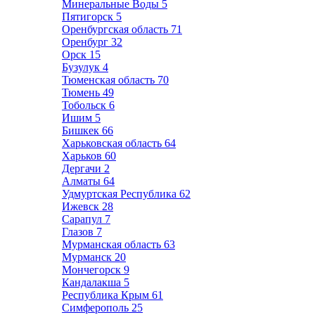
Минеральные Воды
5
Пятигорск
5
Оренбургская область
71
Оренбург
32
Орск
15
Бузулук
4
Тюменская область
70
Тюмень
49
Тобольск
6
Ишим
5
Бишкек
66
Харьковская область
64
Харьков
60
Дергачи
2
Алматы
64
Удмуртская Республика
62
Ижевск
28
Сарапул
7
Глазов
7
Мурманская область
63
Мурманск
20
Мончегорск
9
Кандалакша
5
Республика Крым
61
Симферополь
25