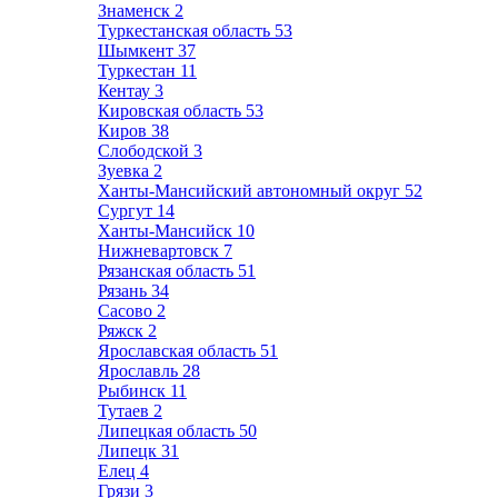
Знаменск
2
Туркестанская область
53
Шымкент
37
Туркестан
11
Кентау
3
Кировская область
53
Киров
38
Слободской
3
Зуевка
2
Ханты-Мансийский автономный округ
52
Сургут
14
Ханты-Мансийск
10
Нижневартовск
7
Рязанская область
51
Рязань
34
Сасово
2
Ряжск
2
Ярославская область
51
Ярославль
28
Рыбинск
11
Тутаев
2
Липецкая область
50
Липецк
31
Елец
4
Грязи
3