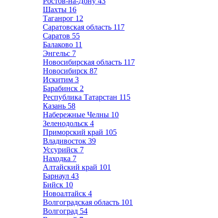
Ростов-на-Дону
43
Шахты
16
Таганрог
12
Саратовская область
117
Саратов
55
Балаково
11
Энгельс
7
Новосибирская область
117
Новосибирск
87
Искитим
3
Барабинск
2
Республика Татарстан
115
Казань
58
Набережные Челны
10
Зеленодольск
4
Приморский край
105
Владивосток
39
Уссурийск
7
Находка
7
Алтайский край
101
Барнаул
43
Бийск
10
Новоалтайск
4
Волгоградская область
101
Волгоград
54