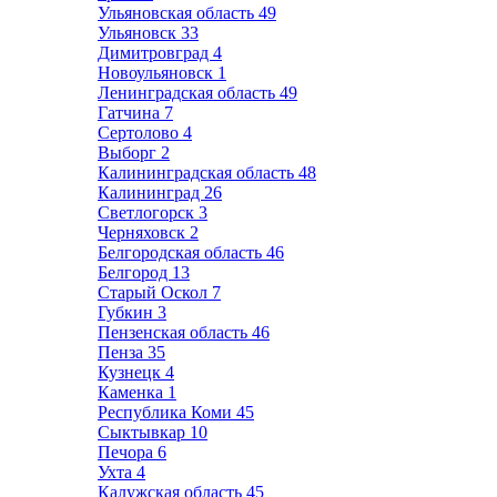
Ульяновская область
49
Ульяновск
33
Димитровград
4
Новоульяновск
1
Ленинградская область
49
Гатчина
7
Сертолово
4
Выборг
2
Калининградская область
48
Калининград
26
Светлогорск
3
Черняховск
2
Белгородская область
46
Белгород
13
Старый Оскол
7
Губкин
3
Пензенская область
46
Пенза
35
Кузнецк
4
Каменка
1
Республика Коми
45
Сыктывкар
10
Печора
6
Ухта
4
Калужская область
45