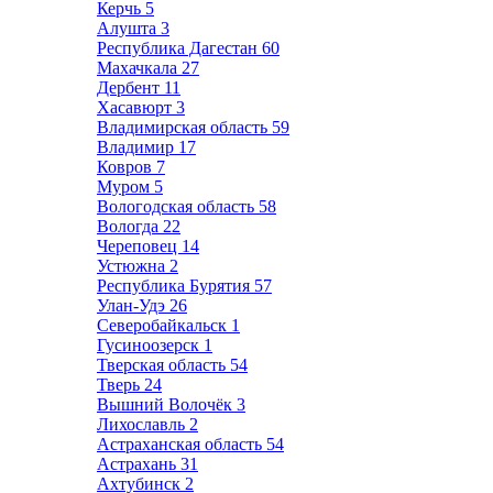
Керчь
5
Алушта
3
Республика Дагестан
60
Махачкала
27
Дербент
11
Хасавюрт
3
Владимирская область
59
Владимир
17
Ковров
7
Муром
5
Вологодская область
58
Вологда
22
Череповец
14
Устюжна
2
Республика Бурятия
57
Улан-Удэ
26
Северобайкальск
1
Гусиноозерск
1
Тверская область
54
Тверь
24
Вышний Волочёк
3
Лихославль
2
Астраханская область
54
Астрахань
31
Ахтубинск
2