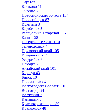
Саратов
55
Балаково
11
Энгельс
7
Новосибирская область
117
Новосибирск
87
Искитим
3
Барабинск
2
Республика Татарстан
115
Казань
58
Набережные Челны
10
Зеленодольск
4
Приморский край
105
Владивосток
39
Уссурийск
7
Находка
7
Алтайский край
101
Барнаул
43
Бийск
10
Новоалтайск
4
Волгоградская область
101
Волгоград
54
Волжский
7
Камышин
6
Красноярский край
89
Красноярск
48