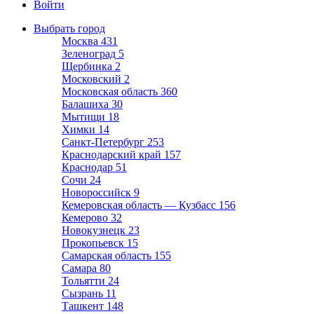
Войти
Выбрать город
Москва
431
Зеленоград
5
Щербинка
2
Московский
2
Московская область
360
Балашиха
30
Мытищи
18
Химки
14
Санкт-Петербург
253
Краснодарский край
157
Краснодар
51
Сочи
24
Новороссийск
9
Кемеровская область — Кузбасс
156
Кемерово
32
Новокузнецк
23
Прокопьевск
15
Самарская область
155
Самара
80
Тольятти
24
Сызрань
11
Ташкент
148