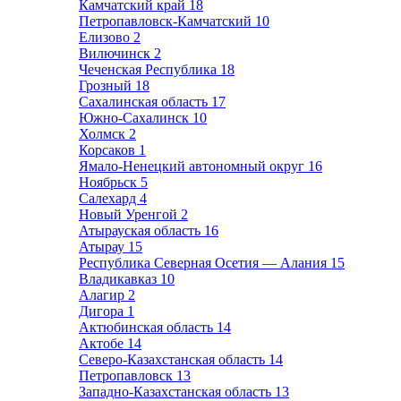
Камчатский край
18
Петропавловск-Камчатский
10
Елизово
2
Вилючинск
2
Чеченская Республика
18
Грозный
18
Сахалинская область
17
Южно-Сахалинск
10
Холмск
2
Корсаков
1
Ямало-Ненецкий автономный округ
16
Ноябрьск
5
Салехард
4
Новый Уренгой
2
Атырауская область
16
Атырау
15
Республика Северная Осетия — Алания
15
Владикавказ
10
Алагир
2
Дигора
1
Актюбинская область
14
Актобе
14
Северо-Казахстанская область
14
Петропавловск
13
Западно-Казахстанская область
13