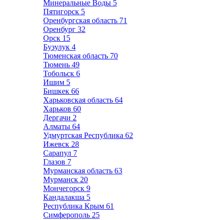
Минеральные Воды
5
Пятигорск
5
Оренбургская область
71
Оренбург
32
Орск
15
Бузулук
4
Тюменская область
70
Тюмень
49
Тобольск
6
Ишим
5
Бишкек
66
Харьковская область
64
Харьков
60
Дергачи
2
Алматы
64
Удмуртская Республика
62
Ижевск
28
Сарапул
7
Глазов
7
Мурманская область
63
Мурманск
20
Мончегорск
9
Кандалакша
5
Республика Крым
61
Симферополь
25