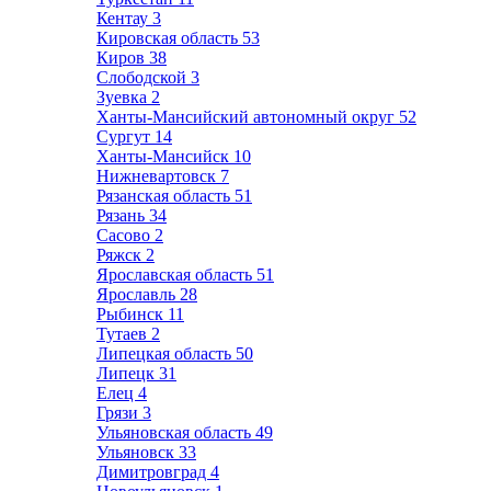
Кентау
3
Кировская область
53
Киров
38
Слободской
3
Зуевка
2
Ханты-Мансийский автономный округ
52
Сургут
14
Ханты-Мансийск
10
Нижневартовск
7
Рязанская область
51
Рязань
34
Сасово
2
Ряжск
2
Ярославская область
51
Ярославль
28
Рыбинск
11
Тутаев
2
Липецкая область
50
Липецк
31
Елец
4
Грязи
3
Ульяновская область
49
Ульяновск
33
Димитровград
4