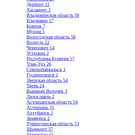
Дербент
11
Хасавюрт
3
Владимирская область
59
Владимир
17
Ковров
7
Муром
5
Вологодская область
58
Вологда
22
Череповец
14
Устюжна
2
Республика Бурятия
57
Улан-Удэ
26
Северобайкальск
1
Гусиноозерск
1
Тверская область
54
Тверь
24
Вышний Волочёк
3
Лихославль
2
Астраханская область
54
Астрахань
31
Ахтубинск
2
Знаменск
2
Туркестанская область
53
Шымкент
37
Туркестан
11