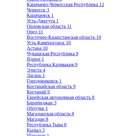
Карачаево-Черкесская Республика
12
Черкесск
3
Карачаевск
1
Усть-Джегута
1
Орловская область
11
Орел
11
Восточно-Казахстанская область
10
Усть-Каменогорск
10
Астана
10
Чувашская Республика
9
Ядрин
1
Республика Калмыкия
9
Элиста
4
Лагань
1
Городовиковск
1
Костанайская область
9
Костанай
9
Еврейская автономная область
8
Биробиджан
3
Облучье
1
Магаданская область
8
Магадан
8
Республика Тыва
8
Кызыл
3
Шагонар
1