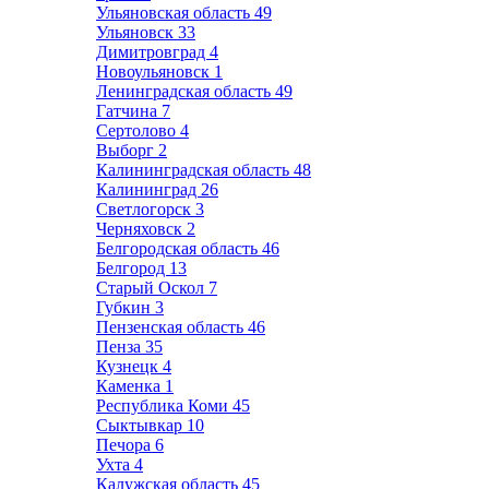
Ульяновская область
49
Ульяновск
33
Димитровград
4
Новоульяновск
1
Ленинградская область
49
Гатчина
7
Сертолово
4
Выборг
2
Калининградская область
48
Калининград
26
Светлогорск
3
Черняховск
2
Белгородская область
46
Белгород
13
Старый Оскол
7
Губкин
3
Пензенская область
46
Пенза
35
Кузнецк
4
Каменка
1
Республика Коми
45
Сыктывкар
10
Печора
6
Ухта
4
Калужская область
45