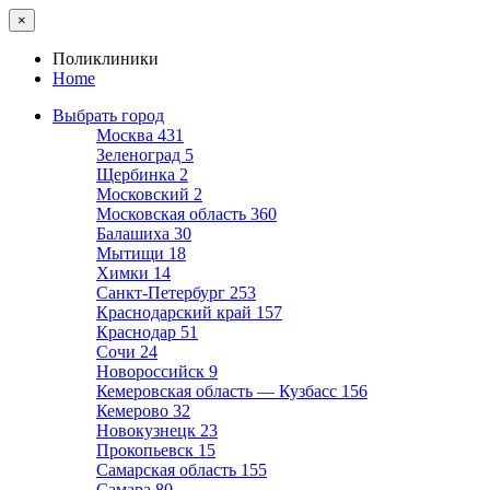
×
Поликлиники
Home
Выбрать город
Москва
431
Зеленоград
5
Щербинка
2
Московский
2
Московская область
360
Балашиха
30
Мытищи
18
Химки
14
Санкт-Петербург
253
Краснодарский край
157
Краснодар
51
Сочи
24
Новороссийск
9
Кемеровская область — Кузбасс
156
Кемерово
32
Новокузнецк
23
Прокопьевск
15
Самарская область
155
Самара
80