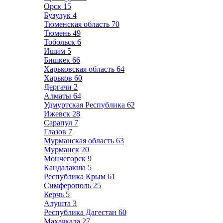
Орск
15
Бузулук
4
Тюменская область
70
Тюмень
49
Тобольск
6
Ишим
5
Бишкек
66
Харьковская область
64
Харьков
60
Дергачи
2
Алматы
64
Удмуртская Республика
62
Ижевск
28
Сарапул
7
Глазов
7
Мурманская область
63
Мурманск
20
Мончегорск
9
Кандалакша
5
Республика Крым
61
Симферополь
25
Керчь
5
Алушта
3
Республика Дагестан
60
Махачкала
27