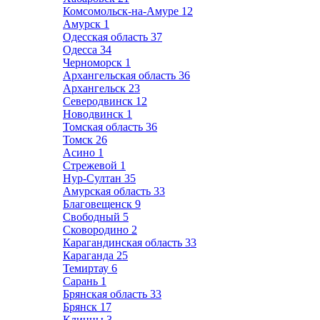
Комсомольск-на-Амуре
12
Амурск
1
Одесская область
37
Одесса
34
Черноморск
1
Архангельская область
36
Архангельск
23
Северодвинск
12
Новодвинск
1
Томская область
36
Томск
26
Асино
1
Стрежевой
1
Нур-Султан
35
Амурская область
33
Благовещенск
9
Свободный
5
Сковородино
2
Карагандинская область
33
Караганда
25
Темиртау
6
Сарань
1
Брянская область
33
Брянск
17
Клинцы
3