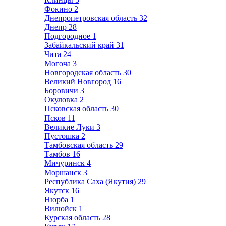
Фокино
2
Днепропетровская область
32
Днепр
28
Подгородное
1
Забайкальский край
31
Чита
24
Могоча
3
Новгородская область
30
Великий Новгород
16
Боровичи
3
Окуловка
2
Псковская область
30
Псков
11
Великие Луки
3
Пустошка
2
Тамбовская область
29
Тамбов
16
Мичуринск
4
Моршанск
3
Республика Саха (Якутия)
29
Якутск
16
Нюрба
1
Вилюйск
1
Курская область
28