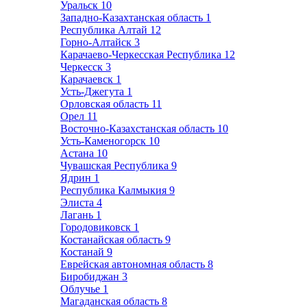
Уральск
10
Западно-Казахтанская область
1
Республика Алтай
12
Горно-Алтайск
3
Карачаево-Черкесская Республика
12
Черкесск
3
Карачаевск
1
Усть-Джегута
1
Орловская область
11
Орел
11
Восточно-Казахстанская область
10
Усть-Каменогорск
10
Астана
10
Чувашская Республика
9
Ядрин
1
Республика Калмыкия
9
Элиста
4
Лагань
1
Городовиковск
1
Костанайская область
9
Костанай
9
Еврейская автономная область
8
Биробиджан
3
Облучье
1
Магаданская область
8