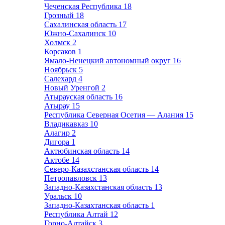
Чеченская Республика
18
Грозный
18
Сахалинская область
17
Южно-Сахалинск
10
Холмск
2
Корсаков
1
Ямало-Ненецкий автономный округ
16
Ноябрьск
5
Салехард
4
Новый Уренгой
2
Атырауская область
16
Атырау
15
Республика Северная Осетия — Алания
15
Владикавказ
10
Алагир
2
Дигора
1
Актюбинская область
14
Актобе
14
Северо-Казахстанская область
14
Петропавловск
13
Западно-Казахстанская область
13
Уральск
10
Западно-Казахтанская область
1
Республика Алтай
12
Горно-Алтайск
3