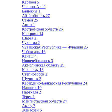
Каракол
5
Чолпон-Ата
2
Балыкчы
1
Абай область
27
Семей
25
Аягоз
1
Костромская область
26
Кострома
14
Шарья
2
Чухлома
2
Чувашская Республика — Чувашия
25
Чебоксары
16
Канаш
4
Новочебоксарск
3
Акмолинская область
25
Кокшетау
13
Степногорск
2
Щучинск
2
Кабардино-Балкарская Республика
24
Нальчик
10
Нарткала
2
Терек
1
Мангистауская область
24
Актау
7
Жанаозен
6