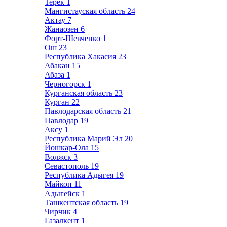
Терек
1
Мангистауская область
24
Актау
7
Жанаозен
6
Форт-Шевченко
1
Ош
23
Республика Хакасия
23
Абакан
15
Абаза
1
Черногорск
1
Курганская область
23
Курган
22
Павлодарская область
21
Павлодар
19
Аксу
1
Республика Марий Эл
20
Йошкар-Ола
15
Волжск
3
Севастополь
19
Республика Адыгея
19
Майкоп
11
Адыгейск
1
Ташкентская область
19
Чирчик
4
Газалкент
1