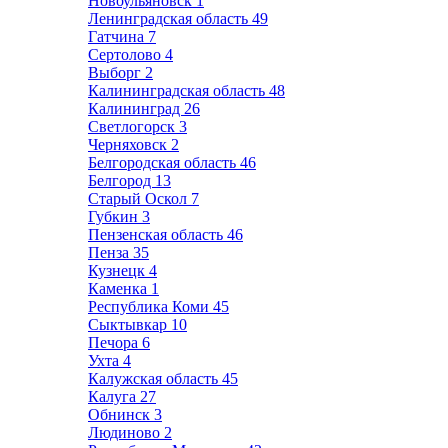
Новоульяновск
1
Ленинградская область
49
Гатчина
7
Сертолово
4
Выборг
2
Калининградская область
48
Калининград
26
Светлогорск
3
Черняховск
2
Белгородская область
46
Белгород
13
Старый Оскол
7
Губкин
3
Пензенская область
46
Пенза
35
Кузнецк
4
Каменка
1
Республика Коми
45
Сыктывкар
10
Печора
6
Ухта
4
Калужская область
45
Калуга
27
Обнинск
3
Людиново
2