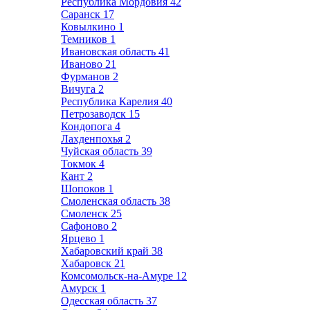
Республика Мордовия
42
Саранск
17
Ковылкино
1
Темников
1
Ивановская область
41
Иваново
21
Фурманов
2
Вичуга
2
Республика Карелия
40
Петрозаводск
15
Кондопога
4
Лахденпохья
2
Чуйская область
39
Токмок
4
Кант
2
Шопоков
1
Смоленская область
38
Смоленск
25
Сафоново
2
Ярцево
1
Хабаровский край
38
Хабаровск
21
Комсомольск-на-Амуре
12
Амурск
1
Одесская область
37