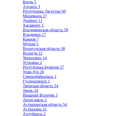
Керчь
5
Алушта
3
Республика Дагестан
60
Махачкала
27
Дербент
11
Хасавюрт
3
Владимирская область
59
Владимир
17
Ковров
7
Муром
5
Вологодская область
58
Вологда
22
Череповец
14
Устюжна
2
Республика Бурятия
57
Улан-Удэ
26
Северобайкальск
1
Гусиноозерск
1
Тверская область
54
Тверь
24
Вышний Волочёк
3
Лихославль
2
Астраханская область
54
Астрахань
31
Ахтубинск
2