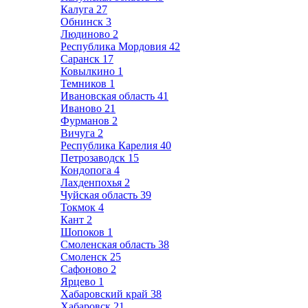
Калуга
27
Обнинск
3
Людиново
2
Республика Мордовия
42
Саранск
17
Ковылкино
1
Темников
1
Ивановская область
41
Иваново
21
Фурманов
2
Вичуга
2
Республика Карелия
40
Петрозаводск
15
Кондопога
4
Лахденпохья
2
Чуйская область
39
Токмок
4
Кант
2
Шопоков
1
Смоленская область
38
Смоленск
25
Сафоново
2
Ярцево
1
Хабаровский край
38
Хабаровск
21