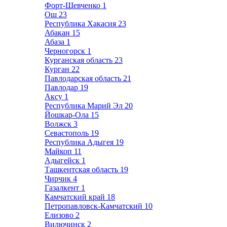
Форт-Шевченко
1
Ош
23
Республика Хакасия
23
Абакан
15
Абаза
1
Черногорск
1
Курганская область
23
Курган
22
Павлодарская область
21
Павлодар
19
Аксу
1
Республика Марий Эл
20
Йошкар-Ола
15
Волжск
3
Севастополь
19
Республика Адыгея
19
Майкоп
11
Адыгейск
1
Ташкентская область
19
Чирчик
4
Газалкент
1
Камчатский край
18
Петропавловск-Камчатский
10
Елизово
2
Вилючинск
2