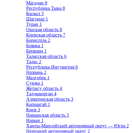
Магадан
8
Республика Тыва
8
Кызыл
3
Шагонар
1
Туран
1
Ошская область
8
Киевская область
7
Бориспіль
2
Боярка
1
Бровари
1
Таласская область
6
Талас
2
Республика Ингушетия
6
Назрань
2
Малгобек
1
Сунжа
1
Жетысу область
4
Талдыкорган
4
Алматинская область
3
Капшагай
1
Киев
3
Нарынская область
3
Нарын
1
Ханты-Мансийский автономный округ — Югра
2
Ненецкий автономный округ
2