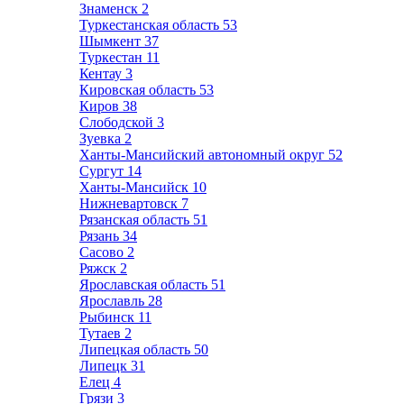
Знаменск
2
Туркестанская область
53
Шымкент
37
Туркестан
11
Кентау
3
Кировская область
53
Киров
38
Слободской
3
Зуевка
2
Ханты-Мансийский автономный округ
52
Сургут
14
Ханты-Мансийск
10
Нижневартовск
7
Рязанская область
51
Рязань
34
Сасово
2
Ряжск
2
Ярославская область
51
Ярославль
28
Рыбинск
11
Тутаев
2
Липецкая область
50
Липецк
31
Елец
4
Грязи
3