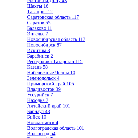
Ростов-на-Дону
43
Шахты
16
Таганрог
12
Саратовская область
117
Саратов
55
Балаково
11
Энгельс
7
Новосибирская область
117
Новосибирск
87
Искитим
3
Барабинск
2
Республика Татарстан
115
Казань
58
Набережные Челны
10
Зеленодольск
4
Приморский край
105
Владивосток
39
Уссурийск
7
Находка
7
Алтайский край
101
Барнаул
43
Бийск
10
Новоалтайск
4
Волгоградская область
101
Волгоград
54