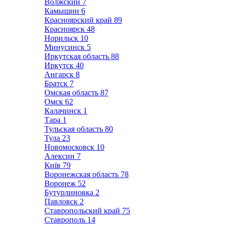
Волжский
7
Камышин
6
Красноярский край
89
Красноярск
48
Норильск
10
Минусинск
5
Иркутская область
88
Иркутск
40
Ангарск
8
Братск
7
Омская область
87
Омск
62
Калачинск
1
Тара
1
Тульская область
80
Тула
23
Новомосковск
10
Алексин
7
Київ
79
Воронежская область
78
Воронеж
52
Бутурлиновка
2
Павловск
2
Ставропольский край
75
Ставрополь
14