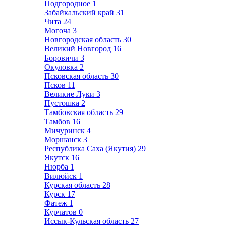
Подгородное
1
Забайкальский край
31
Чита
24
Могоча
3
Новгородская область
30
Великий Новгород
16
Боровичи
3
Окуловка
2
Псковская область
30
Псков
11
Великие Луки
3
Пустошка
2
Тамбовская область
29
Тамбов
16
Мичуринск
4
Моршанск
3
Республика Саха (Якутия)
29
Якутск
16
Нюрба
1
Вилюйск
1
Курская область
28
Курск
17
Фатеж
1
Курчатов
0
Иссык-Кульская область
27