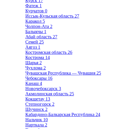
Курск
17
Фатеж
1
Курчатов
0
Иссык-Кульская область
27
Каракол
5
Чолпон-Ата
2
Балыкчы
1
Абай область
27
Семей
25
Аягоз
1
Костромская область
26
Кострома
14
Шарья
2
Чухлома
2
Чувашская Республика — Чувашия
25
Чебоксары
16
Канаш
4
Новочебоксарск
3
Акмолинская область
25
Кокшетау
13
Степногорск
2
Щучинск
2
Кабардино-Балкарская Республика
24
Нальчик
10
Нарткала
2