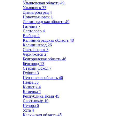
Ульяновская область
49
Ульяновск
33
Димитровград
4
Новоульяновск
1
Ленинградская область
49
Гатчина
7
Сертолово
4
Выборг
2
Калининградская область
48
Калининград
26
Светлогорск
3
Черняховск
2
Белгородская область
46
Белгород
13
Старый Оскол
7
Губкин
3
Пензенская область
46
Пенза
35
Кузнецк
4
Каменка
1
Республика Коми
45
Сыктывкар
10
Печора
6
Ухта
4
Калужская область
45