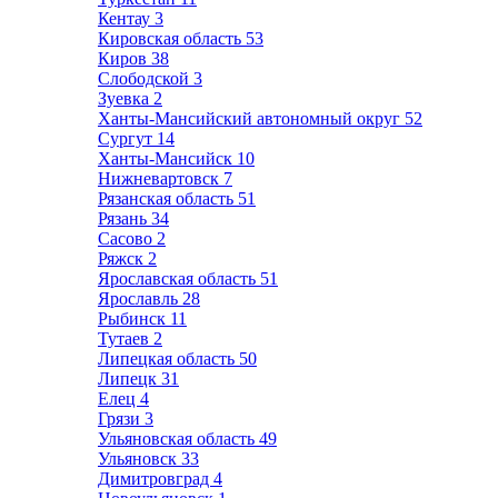
Кентау
3
Кировская область
53
Киров
38
Слободской
3
Зуевка
2
Ханты-Мансийский автономный округ
52
Сургут
14
Ханты-Мансийск
10
Нижневартовск
7
Рязанская область
51
Рязань
34
Сасово
2
Ряжск
2
Ярославская область
51
Ярославль
28
Рыбинск
11
Тутаев
2
Липецкая область
50
Липецк
31
Елец
4
Грязи
3
Ульяновская область
49
Ульяновск
33
Димитровград
4