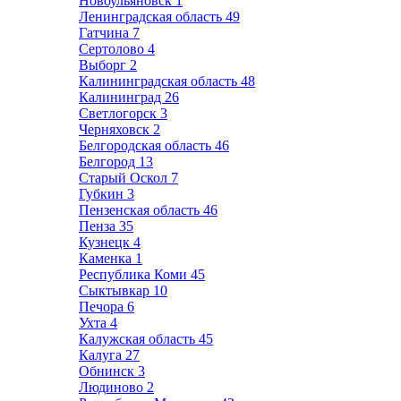
Новоульяновск
1
Ленинградская область
49
Гатчина
7
Сертолово
4
Выборг
2
Калининградская область
48
Калининград
26
Светлогорск
3
Черняховск
2
Белгородская область
46
Белгород
13
Старый Оскол
7
Губкин
3
Пензенская область
46
Пенза
35
Кузнецк
4
Каменка
1
Республика Коми
45
Сыктывкар
10
Печора
6
Ухта
4
Калужская область
45
Калуга
27
Обнинск
3
Людиново
2