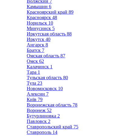
Волжский
7
Камышин
6
Красноярский край
89
Красноярск
48
Норильск
10
Минусинск
5
Иркутская область
88
Иркутск
40
Ангарск
8
Братск
7
Омская область
87
Омск
62
Калачинск
1
Тара
1
Тульская область
80
Тула
23
Новомосковск
10
Алексин
7
Київ
79
Воронежская область
78
Воронеж
52
Бутурлиновка
2
Павловск
2
Ставропольский край
75
Ставрополь
14