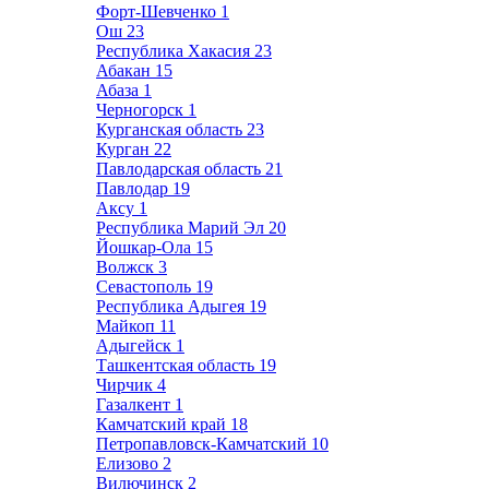
Форт-Шевченко
1
Ош
23
Республика Хакасия
23
Абакан
15
Абаза
1
Черногорск
1
Курганская область
23
Курган
22
Павлодарская область
21
Павлодар
19
Аксу
1
Республика Марий Эл
20
Йошкар-Ола
15
Волжск
3
Севастополь
19
Республика Адыгея
19
Майкоп
11
Адыгейск
1
Ташкентская область
19
Чирчик
4
Газалкент
1
Камчатский край
18
Петропавловск-Камчатский
10
Елизово
2
Вилючинск
2