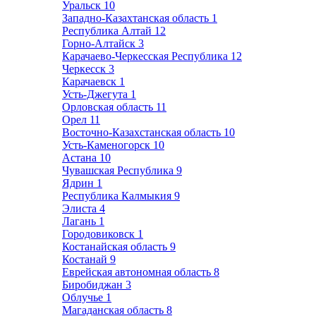
Уральск
10
Западно-Казахтанская область
1
Республика Алтай
12
Горно-Алтайск
3
Карачаево-Черкесская Республика
12
Черкесск
3
Карачаевск
1
Усть-Джегута
1
Орловская область
11
Орел
11
Восточно-Казахстанская область
10
Усть-Каменогорск
10
Астана
10
Чувашская Республика
9
Ядрин
1
Республика Калмыкия
9
Элиста
4
Лагань
1
Городовиковск
1
Костанайская область
9
Костанай
9
Еврейская автономная область
8
Биробиджан
3
Облучье
1
Магаданская область
8