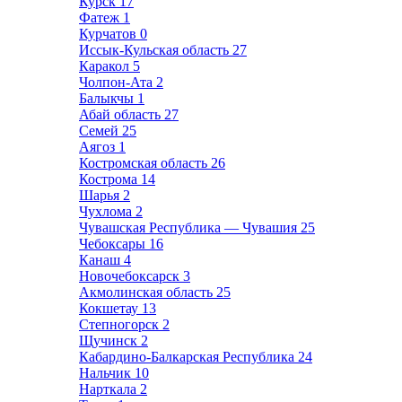
Курск
17
Фатеж
1
Курчатов
0
Иссык-Кульская область
27
Каракол
5
Чолпон-Ата
2
Балыкчы
1
Абай область
27
Семей
25
Аягоз
1
Костромская область
26
Кострома
14
Шарья
2
Чухлома
2
Чувашская Республика — Чувашия
25
Чебоксары
16
Канаш
4
Новочебоксарск
3
Акмолинская область
25
Кокшетау
13
Степногорск
2
Щучинск
2
Кабардино-Балкарская Республика
24
Нальчик
10
Нарткала
2