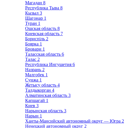
Магадан
8
Республика Тыва
8
Кызыл
3
Шагонар
1
Туран
1
Ошская область
8
Киевская область
7
Бориспіль
2
Боярка
1
Бровари
1
Таласская область
6
Талас
2
Республика Ингушетия
6
Назрань
2
Малгобек
1
Сунжа
1
Жетысу область
4
Талдыкорган
4
Алматинская область
3
Капшагай
1
Киев
3
Нарынская область
3
Нарын
1
Ханты-Мансийский автономный округ — Югра
2
Ненецкий автономный округ
2