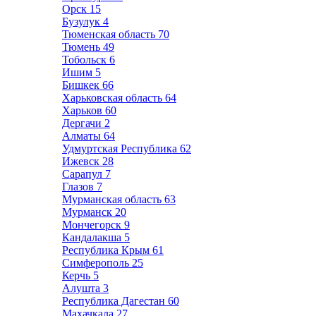
Орск
15
Бузулук
4
Тюменская область
70
Тюмень
49
Тобольск
6
Ишим
5
Бишкек
66
Харьковская область
64
Харьков
60
Дергачи
2
Алматы
64
Удмуртская Республика
62
Ижевск
28
Сарапул
7
Глазов
7
Мурманская область
63
Мурманск
20
Мончегорск
9
Кандалакша
5
Республика Крым
61
Симферополь
25
Керчь
5
Алушта
3
Республика Дагестан
60
Махачкала
27