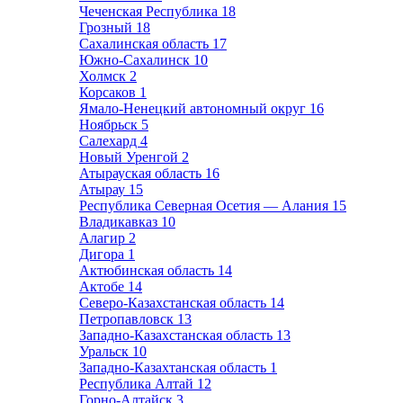
Чеченская Республика
18
Грозный
18
Сахалинская область
17
Южно-Сахалинск
10
Холмск
2
Корсаков
1
Ямало-Ненецкий автономный округ
16
Ноябрьск
5
Салехард
4
Новый Уренгой
2
Атырауская область
16
Атырау
15
Республика Северная Осетия — Алания
15
Владикавказ
10
Алагир
2
Дигора
1
Актюбинская область
14
Актобе
14
Северо-Казахстанская область
14
Петропавловск
13
Западно-Казахстанская область
13
Уральск
10
Западно-Казахтанская область
1
Республика Алтай
12
Горно-Алтайск
3