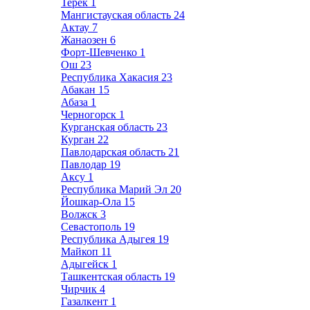
Терек
1
Мангистауская область
24
Актау
7
Жанаозен
6
Форт-Шевченко
1
Ош
23
Республика Хакасия
23
Абакан
15
Абаза
1
Черногорск
1
Курганская область
23
Курган
22
Павлодарская область
21
Павлодар
19
Аксу
1
Республика Марий Эл
20
Йошкар-Ола
15
Волжск
3
Севастополь
19
Республика Адыгея
19
Майкоп
11
Адыгейск
1
Ташкентская область
19
Чирчик
4
Газалкент
1