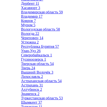
Дербент
11
Хасавюрт
3
Владимирская область
59
Владимир
17
Ковров
7
Муром
5
Вологодская область
58
Вологда
22
Череповец
14
Устюжна
2
Республика Бурятия
57
Улан-Удэ
26
Северобайкальск
1
Гусиноозерск
1
Тверская область
54
Тверь
24
Вышний Волочёк
3
Лихославль
2
Астраханская область
54
Астрахань
31
Ахтубинск
2
Знаменск
2
Туркестанская область
53
Шымкент
37
Туркестан
11