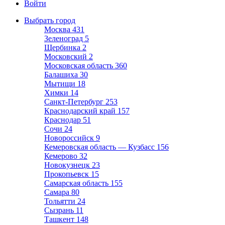
Войти
Выбрать город
Москва
431
Зеленоград
5
Щербинка
2
Московский
2
Московская область
360
Балашиха
30
Мытищи
18
Химки
14
Санкт-Петербург
253
Краснодарский край
157
Краснодар
51
Сочи
24
Новороссийск
9
Кемеровская область — Кузбасс
156
Кемерово
32
Новокузнецк
23
Прокопьевск
15
Самарская область
155
Самара
80
Тольятти
24
Сызрань
11
Ташкент
148