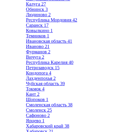
Калуга
27
Обнинск
3
Людиново
2
Республика Мордовия
42
Саранск
17
Ковылкино
1
Темников
1
Ивановская область
41
Иваново
21
Фурманов
2
Вичуга
2
Республика Карелия
40
Петрозаводск
15
Кондопога
4
Лахденпохья
2
Чуйская область
39
Токмок
4
Кант
2
Шопоков
1
Смоленская область
38
Смоленск
25
Сафоново
2
Ярцево
1
Хабаровский край
38
Хабаровск
21