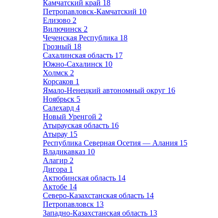
Камчатский край
18
Петропавловск-Камчатский
10
Елизово
2
Вилючинск
2
Чеченская Республика
18
Грозный
18
Сахалинская область
17
Южно-Сахалинск
10
Холмск
2
Корсаков
1
Ямало-Ненецкий автономный округ
16
Ноябрьск
5
Салехард
4
Новый Уренгой
2
Атырауская область
16
Атырау
15
Республика Северная Осетия — Алания
15
Владикавказ
10
Алагир
2
Дигора
1
Актюбинская область
14
Актобе
14
Северо-Казахстанская область
14
Петропавловск
13
Западно-Казахстанская область
13