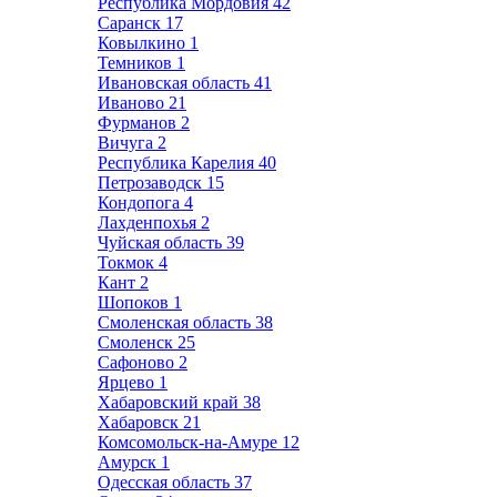
Республика Мордовия
42
Саранск
17
Ковылкино
1
Темников
1
Ивановская область
41
Иваново
21
Фурманов
2
Вичуга
2
Республика Карелия
40
Петрозаводск
15
Кондопога
4
Лахденпохья
2
Чуйская область
39
Токмок
4
Кант
2
Шопоков
1
Смоленская область
38
Смоленск
25
Сафоново
2
Ярцево
1
Хабаровский край
38
Хабаровск
21
Комсомольск-на-Амуре
12
Амурск
1
Одесская область
37