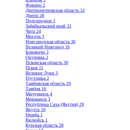
Фокино
2
Днепропетровская область
32
Днепр
28
Подгородное
1
Забайкальский край
31
Чита
24
Могоча
3
Новгородская область
30
Великий Новгород
16
Боровичи
3
Окуловка
2
Псковская область
30
Псков
11
Великие Луки
3
Пустошка
2
Тамбовская область
29
Тамбов
16
Мичуринск
4
Моршанск
3
Республика Саха (Якутия)
29
Якутск
16
Нюрба
1
Вилюйск
1
Курская область
28