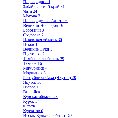
Подгородное
1
Забайкальский край
31
Чита
24
Могоча
3
Новгородская область
30
Великий Новгород
16
Боровичи
3
Окуловка
2
Псковская область
30
Псков
11
Великие Луки
3
Пустошка
2
Тамбовская область
29
Тамбов
16
Мичуринск
4
Моршанск
3
Республика Саха (Якутия)
29
Якутск
16
Нюрба
1
Вилюйск
1
Курская область
28
Курск
17
Фатеж
1
Курчатов
0
Иссык-Кульская область
27