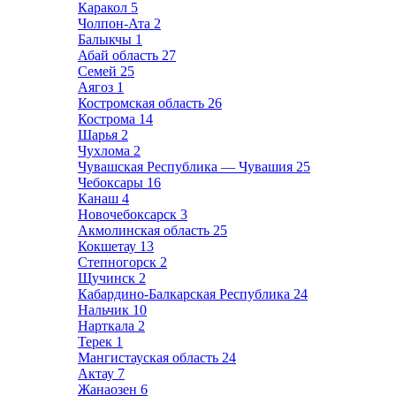
Каракол
5
Чолпон-Ата
2
Балыкчы
1
Абай область
27
Семей
25
Аягоз
1
Костромская область
26
Кострома
14
Шарья
2
Чухлома
2
Чувашская Республика — Чувашия
25
Чебоксары
16
Канаш
4
Новочебоксарск
3
Акмолинская область
25
Кокшетау
13
Степногорск
2
Щучинск
2
Кабардино-Балкарская Республика
24
Нальчик
10
Нарткала
2
Терек
1
Мангистауская область
24
Актау
7
Жанаозен
6