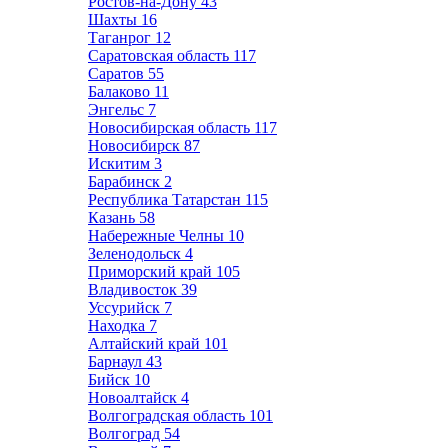
Ростов-на-Дону
43
Шахты
16
Таганрог
12
Саратовская область
117
Саратов
55
Балаково
11
Энгельс
7
Новосибирская область
117
Новосибирск
87
Искитим
3
Барабинск
2
Республика Татарстан
115
Казань
58
Набережные Челны
10
Зеленодольск
4
Приморский край
105
Владивосток
39
Уссурийск
7
Находка
7
Алтайский край
101
Барнаул
43
Бийск
10
Новоалтайск
4
Волгоградская область
101
Волгоград
54