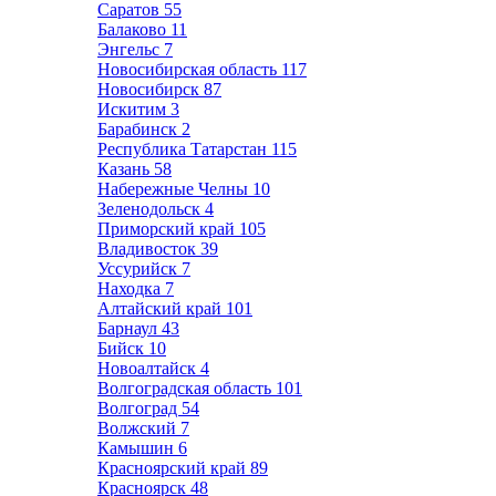
Саратов
55
Балаково
11
Энгельс
7
Новосибирская область
117
Новосибирск
87
Искитим
3
Барабинск
2
Республика Татарстан
115
Казань
58
Набережные Челны
10
Зеленодольск
4
Приморский край
105
Владивосток
39
Уссурийск
7
Находка
7
Алтайский край
101
Барнаул
43
Бийск
10
Новоалтайск
4
Волгоградская область
101
Волгоград
54
Волжский
7
Камышин
6
Красноярский край
89
Красноярск
48