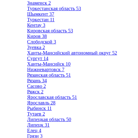
Знаменск
2
Туркестанская область
53
Шымкент
37
Туркестан
11
Кентау
3
Кировская область
53
Киров
38
Слободской
3
Зуевка
2
Ханты-Мансийский автономный округ
52
Сургут
14
Ханты-Мансийск
10
Нижневартовск
7
Рязанская область
51
Рязань
34
Сасово
2
Ряжск
2
Ярославская область
51
Ярославль
28
Рыбинск
11
Тутаев
2
Липецкая область
50
Липецк
31
Елец
4
Грязи
3