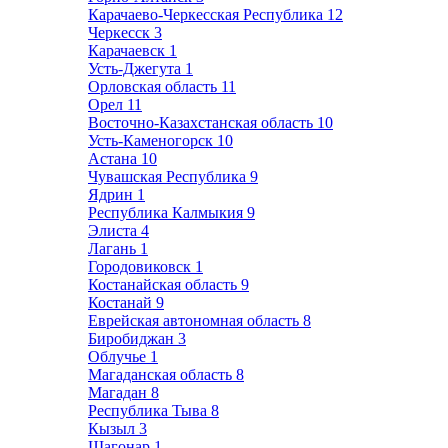
Карачаево-Черкесская Республика
12
Черкесск
3
Карачаевск
1
Усть-Джегута
1
Орловская область
11
Орел
11
Восточно-Казахстанская область
10
Усть-Каменогорск
10
Астана
10
Чувашская Республика
9
Ядрин
1
Республика Калмыкия
9
Элиста
4
Лагань
1
Городовиковск
1
Костанайская область
9
Костанай
9
Еврейская автономная область
8
Биробиджан
3
Облучье
1
Магаданская область
8
Магадан
8
Республика Тыва
8
Кызыл
3
Шагонар
1