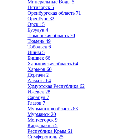
Минеральные Воды
5
Пятигорск
5
Оренбургская область
71
Оренбург
32
Орск
15
Бузулук
4
Тюменская область
70
Тюмень
49
Тобольск
6
Ишим
5
Бишкек
66
Харьковская область
64
Харьков
60
Дергачи
2
Алматы
64
Удмуртская Республика
62
Ижевск
28
Сарапул
7
Глазов
7
Мурманская область
63
Мурманск
20
Мончегорск
9
Кандалакша
5
Республика Крым
61
Симферополь
25