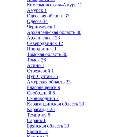
Комсомольск-на-Амуре
12
Амурск
1
Одесская область
37
Одесса
34
Черноморск
1
Архангельская область
36
Архангельск
23
Северодвинск
12
Новодвинск
1
Томская область
36
Томск
26
Асино
1
Стрежевой
1
Нур-Султан
35
Амурская область
33
Благовещенск
9
Свободный
5
Сковородино
2
Карагандинская область
33
Караганда
25
Темиртау
6
Сарань
1
Брянская область
33
Брянск
17
Клинцы
3