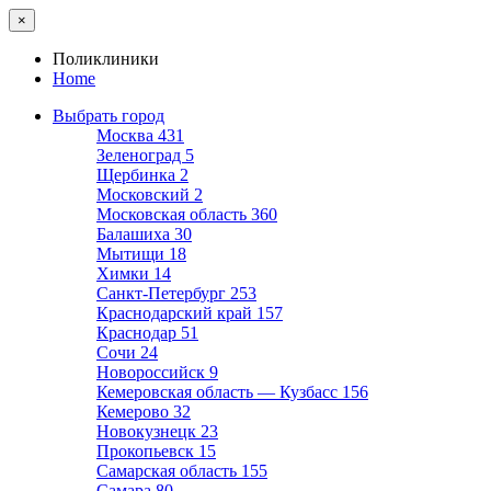
×
Поликлиники
Home
Выбрать город
Москва
431
Зеленоград
5
Щербинка
2
Московский
2
Московская область
360
Балашиха
30
Мытищи
18
Химки
14
Санкт-Петербург
253
Краснодарский край
157
Краснодар
51
Сочи
24
Новороссийск
9
Кемеровская область — Кузбасс
156
Кемерово
32
Новокузнецк
23
Прокопьевск
15
Самарская область
155
Самара
80