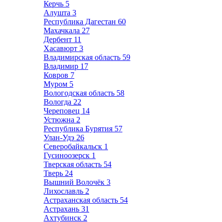
Керчь
5
Алушта
3
Республика Дагестан
60
Махачкала
27
Дербент
11
Хасавюрт
3
Владимирская область
59
Владимир
17
Ковров
7
Муром
5
Вологодская область
58
Вологда
22
Череповец
14
Устюжна
2
Республика Бурятия
57
Улан-Удэ
26
Северобайкальск
1
Гусиноозерск
1
Тверская область
54
Тверь
24
Вышний Волочёк
3
Лихославль
2
Астраханская область
54
Астрахань
31
Ахтубинск
2