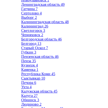
Новоульяновск
1
Ленинградская область
49
Гатчина
7
Сертолово
4
Выборг
2
Калининградская область
48
Калининград
26
Светлогорск
3
Черняховск
2
Белгородская область
46
Белгород
13
Старый Оскол
7
Губкин
3
Пензенская область
46
Пенза
35
Кузнецк
4
Каменка
1
Республика Коми
45
Сыктывкар
10
Печора
6
Ухта
4
Калужская область
45
Калуга
27
Обнинск
3
Людиново
2