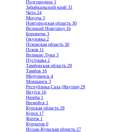
Подгородное
1
Забайкальский край
31
Чита
24
Могоча
3
Новгородская область
30
Великий Новгород
16
Боровичи
3
Окуловка
2
Псковская область
30
Псков
11
Великие Луки
3
Пустошка
2
Тамбовская область
29
Тамбов
16
Мичуринск
4
Моршанск
3
Республика Саха (Якутия)
29
Якутск
16
Нюрба
1
Вилюйск
1
Курская область
28
Курск
17
Фатеж
1
Курчатов
0
Иссык-Кульская область
27