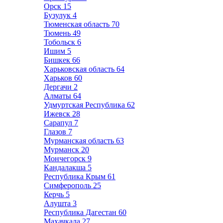
Орск
15
Бузулук
4
Тюменская область
70
Тюмень
49
Тобольск
6
Ишим
5
Бишкек
66
Харьковская область
64
Харьков
60
Дергачи
2
Алматы
64
Удмуртская Республика
62
Ижевск
28
Сарапул
7
Глазов
7
Мурманская область
63
Мурманск
20
Мончегорск
9
Кандалакша
5
Республика Крым
61
Симферополь
25
Керчь
5
Алушта
3
Республика Дагестан
60
Махачкала
27