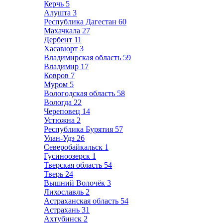
Керчь
5
Алушта
3
Республика Дагестан
60
Махачкала
27
Дербент
11
Хасавюрт
3
Владимирская область
59
Владимир
17
Ковров
7
Муром
5
Вологодская область
58
Вологда
22
Череповец
14
Устюжна
2
Республика Бурятия
57
Улан-Удэ
26
Северобайкальск
1
Гусиноозерск
1
Тверская область
54
Тверь
24
Вышний Волочёк
3
Лихославль
2
Астраханская область
54
Астрахань
31
Ахтубинск
2