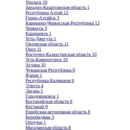
Уральск
10
Западно-Казахтанская область
1
Республика Алтай
12
Горно-Алтайск
3
Карачаево-Черкесская Республика
12
Черкесск
3
Карачаевск
1
Усть-Джегута
1
Орловская область
11
Орел
11
Восточно-Казахстанская область
10
Усть-Каменогорск
10
Астана
10
Чувашская Республика
9
Ядрин
1
Республика Калмыкия
9
Элиста
4
Лагань
1
Городовиковск
1
Костанайская область
9
Костанай
9
Еврейская автономная область
8
Биробиджан
3
Облучье
1
Магаданская область
8