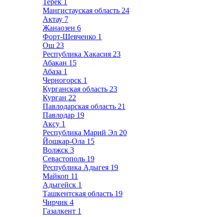
Терек
1
Мангистауская область
24
Актау
7
Жанаозен
6
Форт-Шевченко
1
Ош
23
Республика Хакасия
23
Абакан
15
Абаза
1
Черногорск
1
Курганская область
23
Курган
22
Павлодарская область
21
Павлодар
19
Аксу
1
Республика Марий Эл
20
Йошкар-Ола
15
Волжск
3
Севастополь
19
Республика Адыгея
19
Майкоп
11
Адыгейск
1
Ташкентская область
19
Чирчик
4
Газалкент
1