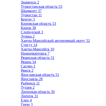
Знаменск
2
Туркестанская область
53
Шымкент
37
Туркестан
11
Кентау
3
Кировская область
53
Киров
38
Слободской
3
Зуевка
2
Ханты-Мансийский автономный округ
52
Сургут
14
Ханты-Мансийск
10
Нижневартовск
7
Рязанская область
51
Рязань
34
Сасово
2
Ряжск
2
Ярославская область
51
Ярославль
28
Рыбинск
11
Тутаев
2
Липецкая область
50
Липецк
31
Елец
4
Грязи
3