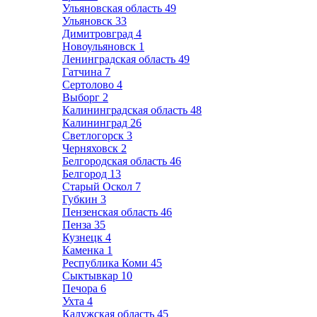
Ульяновская область
49
Ульяновск
33
Димитровград
4
Новоульяновск
1
Ленинградская область
49
Гатчина
7
Сертолово
4
Выборг
2
Калининградская область
48
Калининград
26
Светлогорск
3
Черняховск
2
Белгородская область
46
Белгород
13
Старый Оскол
7
Губкин
3
Пензенская область
46
Пенза
35
Кузнецк
4
Каменка
1
Республика Коми
45
Сыктывкар
10
Печора
6
Ухта
4
Калужская область
45