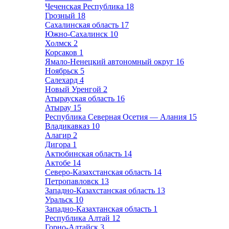
Чеченская Республика
18
Грозный
18
Сахалинская область
17
Южно-Сахалинск
10
Холмск
2
Корсаков
1
Ямало-Ненецкий автономный округ
16
Ноябрьск
5
Салехард
4
Новый Уренгой
2
Атырауская область
16
Атырау
15
Республика Северная Осетия — Алания
15
Владикавказ
10
Алагир
2
Дигора
1
Актюбинская область
14
Актобе
14
Северо-Казахстанская область
14
Петропавловск
13
Западно-Казахстанская область
13
Уральск
10
Западно-Казахтанская область
1
Республика Алтай
12
Горно-Алтайск
3