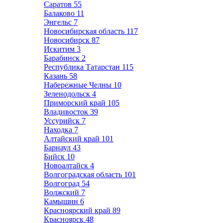
Саратов
55
Балаково
11
Энгельс
7
Новосибирская область
117
Новосибирск
87
Искитим
3
Барабинск
2
Республика Татарстан
115
Казань
58
Набережные Челны
10
Зеленодольск
4
Приморский край
105
Владивосток
39
Уссурийск
7
Находка
7
Алтайский край
101
Барнаул
43
Бийск
10
Новоалтайск
4
Волгоградская область
101
Волгоград
54
Волжский
7
Камышин
6
Красноярский край
89
Красноярск
48