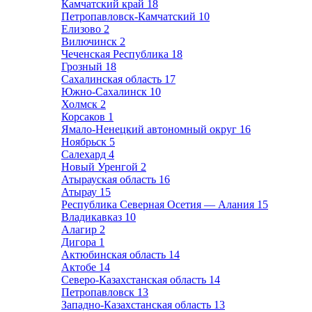
Камчатский край
18
Петропавловск-Камчатский
10
Елизово
2
Вилючинск
2
Чеченская Республика
18
Грозный
18
Сахалинская область
17
Южно-Сахалинск
10
Холмск
2
Корсаков
1
Ямало-Ненецкий автономный округ
16
Ноябрьск
5
Салехард
4
Новый Уренгой
2
Атырауская область
16
Атырау
15
Республика Северная Осетия — Алания
15
Владикавказ
10
Алагир
2
Дигора
1
Актюбинская область
14
Актобе
14
Северо-Казахстанская область
14
Петропавловск
13
Западно-Казахстанская область
13