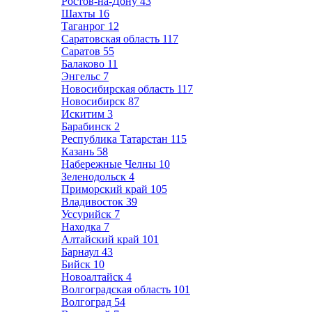
Ростов-на-Дону
43
Шахты
16
Таганрог
12
Саратовская область
117
Саратов
55
Балаково
11
Энгельс
7
Новосибирская область
117
Новосибирск
87
Искитим
3
Барабинск
2
Республика Татарстан
115
Казань
58
Набережные Челны
10
Зеленодольск
4
Приморский край
105
Владивосток
39
Уссурийск
7
Находка
7
Алтайский край
101
Барнаул
43
Бийск
10
Новоалтайск
4
Волгоградская область
101
Волгоград
54