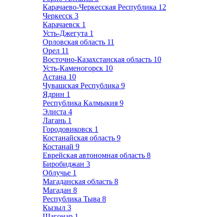
Карачаево-Черкесская Республика
12
Черкесск
3
Карачаевск
1
Усть-Джегута
1
Орловская область
11
Орел
11
Восточно-Казахстанская область
10
Усть-Каменогорск
10
Астана
10
Чувашская Республика
9
Ядрин
1
Республика Калмыкия
9
Элиста
4
Лагань
1
Городовиковск
1
Костанайская область
9
Костанай
9
Еврейская автономная область
8
Биробиджан
3
Облучье
1
Магаданская область
8
Магадан
8
Республика Тыва
8
Кызыл
3
Шагонар
1