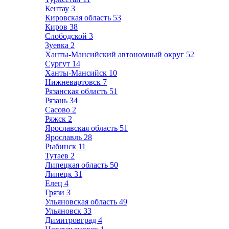
Кентау
3
Кировская область
53
Киров
38
Слободской
3
Зуевка
2
Ханты-Мансийский автономный округ
52
Сургут
14
Ханты-Мансийск
10
Нижневартовск
7
Рязанская область
51
Рязань
34
Сасово
2
Ряжск
2
Ярославская область
51
Ярославль
28
Рыбинск
11
Тутаев
2
Липецкая область
50
Липецк
31
Елец
4
Грязи
3
Ульяновская область
49
Ульяновск
33
Димитровград
4