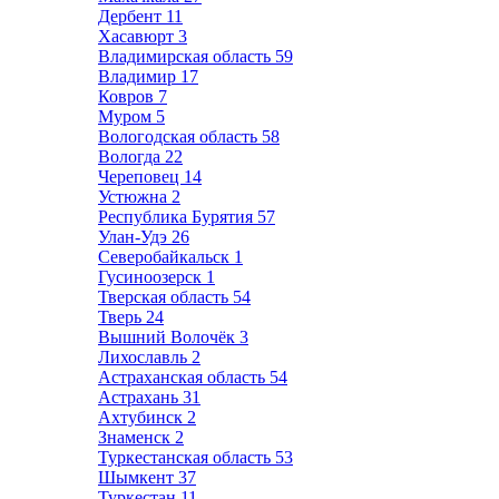
Дербент
11
Хасавюрт
3
Владимирская область
59
Владимир
17
Ковров
7
Муром
5
Вологодская область
58
Вологда
22
Череповец
14
Устюжна
2
Республика Бурятия
57
Улан-Удэ
26
Северобайкальск
1
Гусиноозерск
1
Тверская область
54
Тверь
24
Вышний Волочёк
3
Лихославль
2
Астраханская область
54
Астрахань
31
Ахтубинск
2
Знаменск
2
Туркестанская область
53
Шымкент
37
Туркестан
11