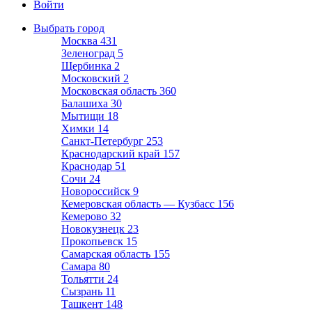
Войти
Выбрать город
Москва
431
Зеленоград
5
Щербинка
2
Московский
2
Московская область
360
Балашиха
30
Мытищи
18
Химки
14
Санкт-Петербург
253
Краснодарский край
157
Краснодар
51
Сочи
24
Новороссийск
9
Кемеровская область — Кузбасс
156
Кемерово
32
Новокузнецк
23
Прокопьевск
15
Самарская область
155
Самара
80
Тольятти
24
Сызрань
11
Ташкент
148