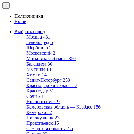
×
Поликлиники
Home
Выбрать город
Москва
431
Зеленоград
5
Щербинка
2
Московский
2
Московская область
360
Балашиха
30
Мытищи
18
Химки
14
Санкт-Петербург
253
Краснодарский край
157
Краснодар
51
Сочи
24
Новороссийск
9
Кемеровская область — Кузбасс
156
Кемерово
32
Новокузнецк
23
Прокопьевск
15
Самарская область
155
Самара
80