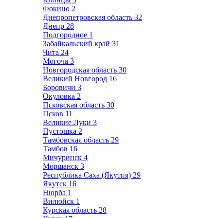
Фокино
2
Днепропетровская область
32
Днепр
28
Подгородное
1
Забайкальский край
31
Чита
24
Могоча
3
Новгородская область
30
Великий Новгород
16
Боровичи
3
Окуловка
2
Псковская область
30
Псков
11
Великие Луки
3
Пустошка
2
Тамбовская область
29
Тамбов
16
Мичуринск
4
Моршанск
3
Республика Саха (Якутия)
29
Якутск
16
Нюрба
1
Вилюйск
1
Курская область
28