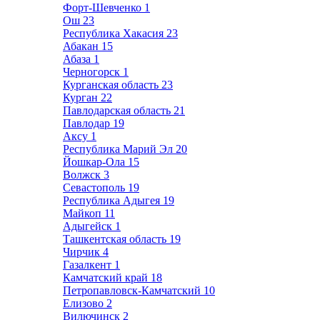
Форт-Шевченко
1
Ош
23
Республика Хакасия
23
Абакан
15
Абаза
1
Черногорск
1
Курганская область
23
Курган
22
Павлодарская область
21
Павлодар
19
Аксу
1
Республика Марий Эл
20
Йошкар-Ола
15
Волжск
3
Севастополь
19
Республика Адыгея
19
Майкоп
11
Адыгейск
1
Ташкентская область
19
Чирчик
4
Газалкент
1
Камчатский край
18
Петропавловск-Камчатский
10
Елизово
2
Вилючинск
2