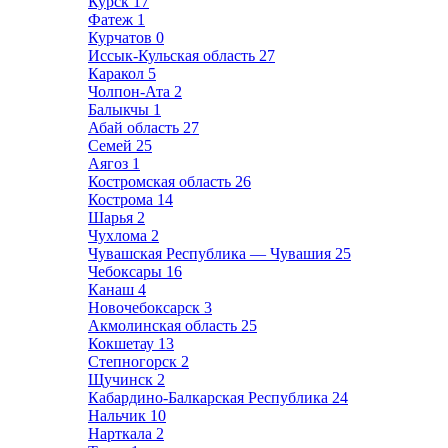
Курск
17
Фатеж
1
Курчатов
0
Иссык-Кульская область
27
Каракол
5
Чолпон-Ата
2
Балыкчы
1
Абай область
27
Семей
25
Аягоз
1
Костромская область
26
Кострома
14
Шарья
2
Чухлома
2
Чувашская Республика — Чувашия
25
Чебоксары
16
Канаш
4
Новочебоксарск
3
Акмолинская область
25
Кокшетау
13
Степногорск
2
Щучинск
2
Кабардино-Балкарская Республика
24
Нальчик
10
Нарткала
2