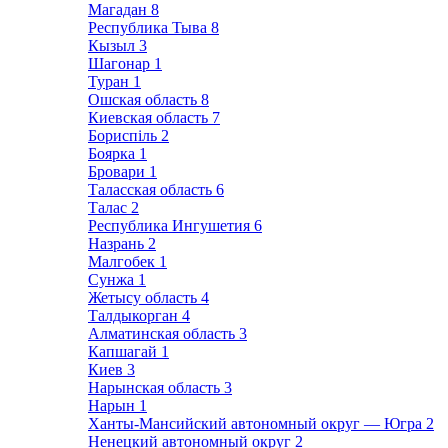
Магадан
8
Республика Тыва
8
Кызыл
3
Шагонар
1
Туран
1
Ошская область
8
Киевская область
7
Бориспіль
2
Боярка
1
Бровари
1
Таласская область
6
Талас
2
Республика Ингушетия
6
Назрань
2
Малгобек
1
Сунжа
1
Жетысу область
4
Талдыкорган
4
Алматинская область
3
Капшагай
1
Киев
3
Нарынская область
3
Нарын
1
Ханты-Мансийский автономный округ — Югра
2
Ненецкий автономный округ
2