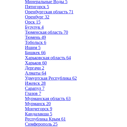
Минеральные Воды
5
Пятигорск
5
Оренбургская область
71
Оренбург
32
Орск
15
Бузулук
4
Тюменская область
70
Тюмень
49
Тобольск
6
Ишим
5
Бишкек
66
Харьковская область
64
Харьков
60
Дергачи
2
Алматы
64
Удмуртская Республика
62
Ижевск
28
Сарапул
7
Глазов
7
Мурманская область
63
Мурманск
20
Мончегорск
9
Кандалакша
5
Республика Крым
61
Симферополь
25