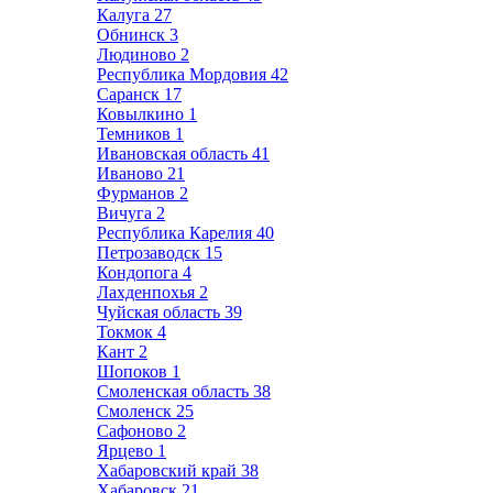
Калуга
27
Обнинск
3
Людиново
2
Республика Мордовия
42
Саранск
17
Ковылкино
1
Темников
1
Ивановская область
41
Иваново
21
Фурманов
2
Вичуга
2
Республика Карелия
40
Петрозаводск
15
Кондопога
4
Лахденпохья
2
Чуйская область
39
Токмок
4
Кант
2
Шопоков
1
Смоленская область
38
Смоленск
25
Сафоново
2
Ярцево
1
Хабаровский край
38
Хабаровск
21