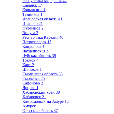
Республика Мордовия
42
Саранск
17
Ковылкино
1
Темников
1
Ивановская область
41
Иваново
21
Фурманов
2
Вичуга
2
Республика Карелия
40
Петрозаводск
15
Кондопога
4
Лахденпохья
2
Чуйская область
39
Токмок
4
Кант
2
Шопоков
1
Смоленская область
38
Смоленск
25
Сафоново
2
Ярцево
1
Хабаровский край
38
Хабаровск
21
Комсомольск-на-Амуре
12
Амурск
1
Одесская область
37