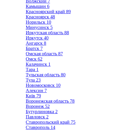
Волжский
7
Камышин
6
Красноярский край
89
Красноярск
48
Норильск
10
Минусинск
5
Иркутская область
88
Иркутск
40
Ангарск
8
Братск
7
Омская область
87
Омск
62
Калачинск
1
Тара
1
Тульская область
80
Тула
23
Новомосковск
10
Алексин
7
Київ
79
Воронежская область
78
Воронеж
52
Бутурлиновка
2
Павловск
2
Ставропольский край
75
Ставрополь
14