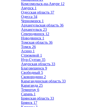
Комсомольск-на-Амуре
12
Амурск
1
Одесская область
37
Одесса
34
Черноморск
1
Архангельская область
36
Архангельск
23
Северодвинск
12
Новодвинск
1
Томская область
36
Томск
26
Асино
1
Стрежевой
1
Нур-Султан
35
Амурская область
33
Благовещенск
9
Свободный
5
Сковородино
2
Карагандинская область
33
Караганда
25
Темиртау
6
Сарань
1
Брянская область
33
Брянск
17
Клинцы
3