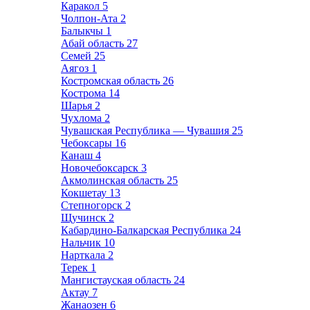
Каракол
5
Чолпон-Ата
2
Балыкчы
1
Абай область
27
Семей
25
Аягоз
1
Костромская область
26
Кострома
14
Шарья
2
Чухлома
2
Чувашская Республика — Чувашия
25
Чебоксары
16
Канаш
4
Новочебоксарск
3
Акмолинская область
25
Кокшетау
13
Степногорск
2
Щучинск
2
Кабардино-Балкарская Республика
24
Нальчик
10
Нарткала
2
Терек
1
Мангистауская область
24
Актау
7
Жанаозен
6