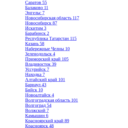
Саратов
55
Балаково
11
Энгельс
7
Новосибирская область
117
Новосибирск
87
Искитим
3
Барабинск
2
Республика Татарстан
115
Казань
58
Набережные Челны
10
Зеленодольск
4
Приморский край
105
Владивосток
39
Уссурийск
7
Находка
7
Алтайский край
101
Барнаул
43
Бийск
10
Новоалтайск
4
Волгоградская область
101
Волгоград
54
Волжский
7
Камышин
6
Красноярский край
89
Красноярск
48