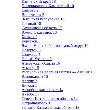
Камчатский край
18
Петропавловск-Камчатский
10
Елизово
2
Вилючинск
2
Чеченская Республика
18
Грозный
18
Сахалинская область
17
Южно-Сахалинск
10
Холмск
2
Корсаков
1
Ямало-Ненецкий автономный округ
16
Ноябрьск
5
Салехард
4
Новый Уренгой
2
Атырауская область
16
Атырау
15
Республика Северная Осетия — Алания
15
Владикавказ
10
Алагир
2
Дигора
1
Актюбинская область
14
Актобе
14
Северо-Казахстанская область
14
Петропавловск
13
Западно-Казахстанская область
13