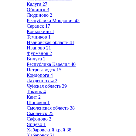
Калуга
27
Обнинск
3
Людиново
2
Республика Мордовия
42
Саранск
17
Ковылкино
1
Темников
1
Ивановская область
41
Иваново
21
Фурманов
2
Вичуга
2
Республика Карелия
40
Петрозаводск
15
Кондопога
4
Лахденпохья
2
Чуйская область
39
Токмок
4
Кант
2
Шопоков
1
Смоленская область
38
Смоленск
25
Сафоново
2
Ярцево
1
Хабаровский край
38
Хабаровск
21