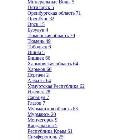
Минеральные Воды
5
Пятигорск
5
Оренбургская область
71
Оренбург
32
Орск
15
Бузулук
4
Тюменская область
70
Тюмень
49
Тобольск
6
Ишим
5
Бишкек
66
Харьковская область
64
Харьков
60
Дергачи
2
Алматы
64
Удмуртская Республика
62
Ижевск
28
Сарапул
7
Глазов
7
Мурманская область
63
Мурманск
20
Мончегорск
9
Кандалакша
5
Республика Крым
61
Симферополь
25