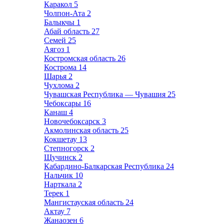
Каракол
5
Чолпон-Ата
2
Балыкчы
1
Абай область
27
Семей
25
Аягоз
1
Костромская область
26
Кострома
14
Шарья
2
Чухлома
2
Чувашская Республика — Чувашия
25
Чебоксары
16
Канаш
4
Новочебоксарск
3
Акмолинская область
25
Кокшетау
13
Степногорск
2
Щучинск
2
Кабардино-Балкарская Республика
24
Нальчик
10
Нарткала
2
Терек
1
Мангистауская область
24
Актау
7
Жанаозен
6