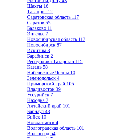
Ростов-на-Дону
43
Шахты
16
Таганрог
12
Саратовская область
117
Саратов
55
Балаково
11
Энгельс
7
Новосибирская область
117
Новосибирск
87
Искитим
3
Барабинск
2
Республика Татарстан
115
Казань
58
Набережные Челны
10
Зеленодольск
4
Приморский край
105
Владивосток
39
Уссурийск
7
Находка
7
Алтайский край
101
Барнаул
43
Бийск
10
Новоалтайск
4
Волгоградская область
101
Волгоград
54