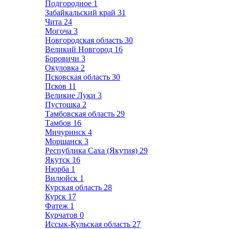
Подгородное
1
Забайкальский край
31
Чита
24
Могоча
3
Новгородская область
30
Великий Новгород
16
Боровичи
3
Окуловка
2
Псковская область
30
Псков
11
Великие Луки
3
Пустошка
2
Тамбовская область
29
Тамбов
16
Мичуринск
4
Моршанск
3
Республика Саха (Якутия)
29
Якутск
16
Нюрба
1
Вилюйск
1
Курская область
28
Курск
17
Фатеж
1
Курчатов
0
Иссык-Кульская область
27