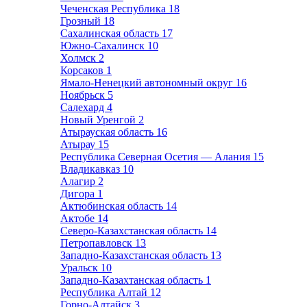
Чеченская Республика
18
Грозный
18
Сахалинская область
17
Южно-Сахалинск
10
Холмск
2
Корсаков
1
Ямало-Ненецкий автономный округ
16
Ноябрьск
5
Салехард
4
Новый Уренгой
2
Атырауская область
16
Атырау
15
Республика Северная Осетия — Алания
15
Владикавказ
10
Алагир
2
Дигора
1
Актюбинская область
14
Актобе
14
Северо-Казахстанская область
14
Петропавловск
13
Западно-Казахстанская область
13
Уральск
10
Западно-Казахтанская область
1
Республика Алтай
12
Горно-Алтайск
3