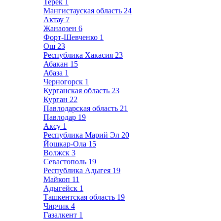
Терек
1
Мангистауская область
24
Актау
7
Жанаозен
6
Форт-Шевченко
1
Ош
23
Республика Хакасия
23
Абакан
15
Абаза
1
Черногорск
1
Курганская область
23
Курган
22
Павлодарская область
21
Павлодар
19
Аксу
1
Республика Марий Эл
20
Йошкар-Ола
15
Волжск
3
Севастополь
19
Республика Адыгея
19
Майкоп
11
Адыгейск
1
Ташкентская область
19
Чирчик
4
Газалкент
1