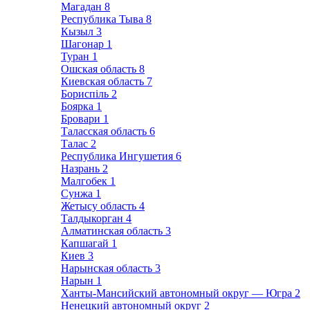
Магадан
8
Республика Тыва
8
Кызыл
3
Шагонар
1
Туран
1
Ошская область
8
Киевская область
7
Бориспіль
2
Боярка
1
Бровари
1
Таласская область
6
Талас
2
Республика Ингушетия
6
Назрань
2
Малгобек
1
Сунжа
1
Жетысу область
4
Талдыкорган
4
Алматинская область
3
Капшагай
1
Киев
3
Нарынская область
3
Нарын
1
Ханты-Мансийский автономный округ — Югра
2
Ненецкий автономный округ
2