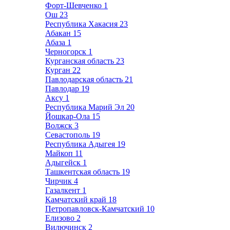
Форт-Шевченко
1
Ош
23
Республика Хакасия
23
Абакан
15
Абаза
1
Черногорск
1
Курганская область
23
Курган
22
Павлодарская область
21
Павлодар
19
Аксу
1
Республика Марий Эл
20
Йошкар-Ола
15
Волжск
3
Севастополь
19
Республика Адыгея
19
Майкоп
11
Адыгейск
1
Ташкентская область
19
Чирчик
4
Газалкент
1
Камчатский край
18
Петропавловск-Камчатский
10
Елизово
2
Вилючинск
2