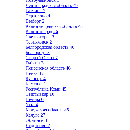
Новоульяновск
1
Ленинградская область
49
Гатчина
7
Сертолово
4
Выборг
2
Калининградская область
48
Калининград
26
Светлогорск
3
Черняховск
2
Белгородская область
46
Белгород
13
Старый Оскол
7
Губкин
3
Пензенская область
46
Пенза
35
Кузнецк
4
Каменка
1
Республика Коми
45
Сыктывкар
10
Печора
6
Ухта
4
Калужская область
45
Калуга
27
Обнинск
3
Людиново
2