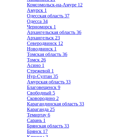
Комсомольск-на-Амуре
12
Амурск
1
Одесская область
37
Одесса
34
Черноморск
1
Архангельская область
36
Архангельск
23
Северодвинск
12
Новодвинск
1
Томская область
36
Томск
26
Асино
1
Стрежевой
1
Нур-Султан
35
Амурская область
33
Благовещенск
9
Свободный
5
Сковородино
2
Карагандинская область
33
Караганда
25
Темиртау
6
Сарань
1
Брянская область
33
Брянск
17
Клинцы
3