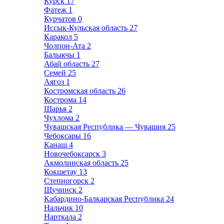
Курск
17
Фатеж
1
Курчатов
0
Иссык-Кульская область
27
Каракол
5
Чолпон-Ата
2
Балыкчы
1
Абай область
27
Семей
25
Аягоз
1
Костромская область
26
Кострома
14
Шарья
2
Чухлома
2
Чувашская Республика — Чувашия
25
Чебоксары
16
Канаш
4
Новочебоксарск
3
Акмолинская область
25
Кокшетау
13
Степногорск
2
Щучинск
2
Кабардино-Балкарская Республика
24
Нальчик
10
Нарткала
2