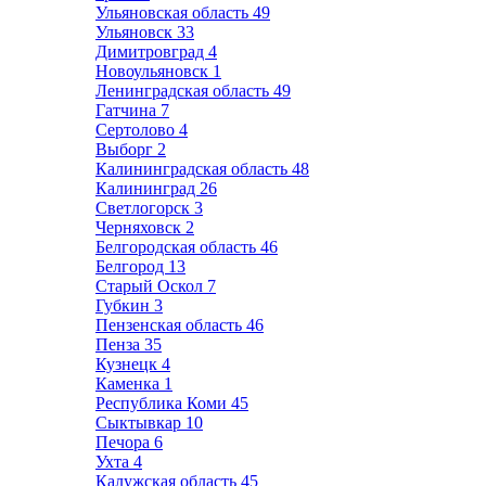
Ульяновская область
49
Ульяновск
33
Димитровград
4
Новоульяновск
1
Ленинградская область
49
Гатчина
7
Сертолово
4
Выборг
2
Калининградская область
48
Калининград
26
Светлогорск
3
Черняховск
2
Белгородская область
46
Белгород
13
Старый Оскол
7
Губкин
3
Пензенская область
46
Пенза
35
Кузнецк
4
Каменка
1
Республика Коми
45
Сыктывкар
10
Печора
6
Ухта
4
Калужская область
45