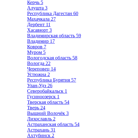
Керчь
5
Алушта
3
Республика Дагестан
60
Махачкала
27
Дербент
11
Хасавюрт
3
Владимирская область
59
Владимир
17
Ковров
7
Муром
5
Вологодская область
58
Вологда
22
Череповец
14
Устюжна
2
Республика Бурятия
57
Улан-Удэ
26
Северобайкальск
1
Гусиноозерск
1
Тверская область
54
Тверь
24
Вышний Волочёк
3
Лихославль
2
Астраханская область
54
Астрахань
31
Ахтубинск
2