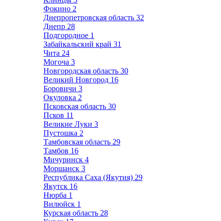
Фокино
2
Днепропетровская область
32
Днепр
28
Подгородное
1
Забайкальский край
31
Чита
24
Могоча
3
Новгородская область
30
Великий Новгород
16
Боровичи
3
Окуловка
2
Псковская область
30
Псков
11
Великие Луки
3
Пустошка
2
Тамбовская область
29
Тамбов
16
Мичуринск
4
Моршанск
3
Республика Саха (Якутия)
29
Якутск
16
Нюрба
1
Вилюйск
1
Курская область
28