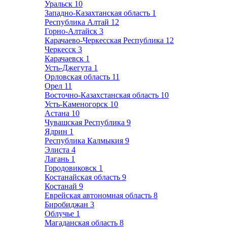
Уральск
10
Западно-Казахтанская область
1
Республика Алтай
12
Горно-Алтайск
3
Карачаево-Черкесская Республика
12
Черкесск
3
Карачаевск
1
Усть-Джегута
1
Орловская область
11
Орел
11
Восточно-Казахстанская область
10
Усть-Каменогорск
10
Астана
10
Чувашская Республика
9
Ядрин
1
Республика Калмыкия
9
Элиста
4
Лагань
1
Городовиковск
1
Костанайская область
9
Костанай
9
Еврейская автономная область
8
Биробиджан
3
Облучье
1
Магаданская область
8