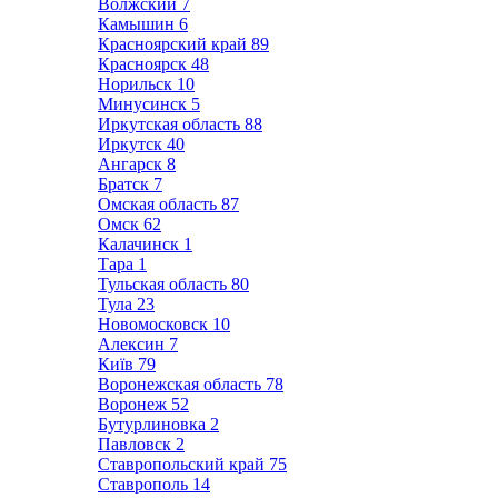
Волжский
7
Камышин
6
Красноярский край
89
Красноярск
48
Норильск
10
Минусинск
5
Иркутская область
88
Иркутск
40
Ангарск
8
Братск
7
Омская область
87
Омск
62
Калачинск
1
Тара
1
Тульская область
80
Тула
23
Новомосковск
10
Алексин
7
Київ
79
Воронежская область
78
Воронеж
52
Бутурлиновка
2
Павловск
2
Ставропольский край
75
Ставрополь
14