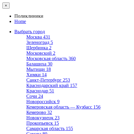
×
Поликлиники
Home
Выбрать город
Москва
431
Зеленоград
5
Щербинка
2
Московский
2
Московская область
360
Балашиха
30
Мытищи
18
Химки
14
Санкт-Петербург
253
Краснодарский край
157
Краснодар
51
Сочи
24
Новороссийск
9
Кемеровская область — Кузбасс
156
Кемерово
32
Новокузнецк
23
Прокопьевск
15
Самарская область
155
Самара
80