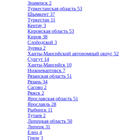
Знаменск
2
Туркестанская область
53
Шымкент
37
Туркестан
11
Кентау
3
Кировская область
53
Киров
38
Слободской
3
Зуевка
2
Ханты-Мансийский автономный округ
52
Сургут
14
Ханты-Мансийск
10
Нижневартовск
7
Рязанская область
51
Рязань
34
Сасово
2
Ряжск
2
Ярославская область
51
Ярославль
28
Рыбинск
11
Тутаев
2
Липецкая область
50
Липецк
31
Елец
4
Грязи
3