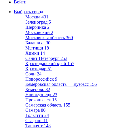
Войти
Выбрать город
Москва
431
Зеленоград
5
Щербинка
2
Московский
2
Московская область
360
Балашиха
30
Мытищи
18
Химки
14
Санкт-Петербург
253
Краснодарский край
157
Краснодар
51
Сочи
24
Новороссийск
9
Кемеровская область — Кузбасс
156
Кемерово
32
Новокузнецк
23
Прокопьевск
15
Самарская область
155
Самара
80
Тольятти
24
Сызрань
11
Ташкент
148