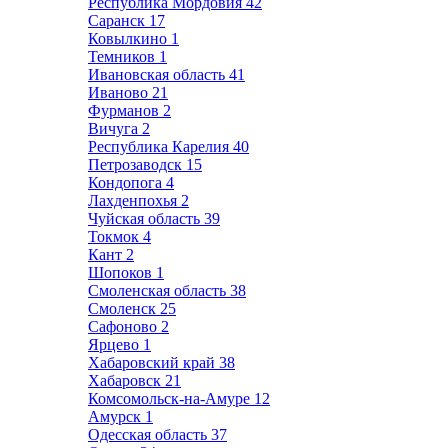
Республика Мордовия
42
Саранск
17
Ковылкино
1
Темников
1
Ивановская область
41
Иваново
21
Фурманов
2
Вичуга
2
Республика Карелия
40
Петрозаводск
15
Кондопога
4
Лахденпохья
2
Чуйская область
39
Токмок
4
Кант
2
Шопоков
1
Смоленская область
38
Смоленск
25
Сафоново
2
Ярцево
1
Хабаровский край
38
Хабаровск
21
Комсомольск-на-Амуре
12
Амурск
1
Одесская область
37