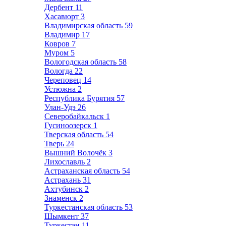
Дербент
11
Хасавюрт
3
Владимирская область
59
Владимир
17
Ковров
7
Муром
5
Вологодская область
58
Вологда
22
Череповец
14
Устюжна
2
Республика Бурятия
57
Улан-Удэ
26
Северобайкальск
1
Гусиноозерск
1
Тверская область
54
Тверь
24
Вышний Волочёк
3
Лихославль
2
Астраханская область
54
Астрахань
31
Ахтубинск
2
Знаменск
2
Туркестанская область
53
Шымкент
37
Туркестан
11