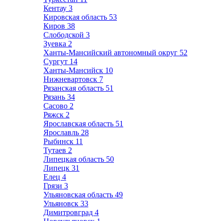
Кентау
3
Кировская область
53
Киров
38
Слободской
3
Зуевка
2
Ханты-Мансийский автономный округ
52
Сургут
14
Ханты-Мансийск
10
Нижневартовск
7
Рязанская область
51
Рязань
34
Сасово
2
Ряжск
2
Ярославская область
51
Ярославль
28
Рыбинск
11
Тутаев
2
Липецкая область
50
Липецк
31
Елец
4
Грязи
3
Ульяновская область
49
Ульяновск
33
Димитровград
4