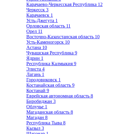
Карачаево-Черкесская Республика
12
Черкесск
3
Карачаевск
1
Усть-Джегута
1
Орловская область
11
Орел
11
Восточно-Казахстанская область
10
Усть-Каменогорск
10
Астана
10
Чувашская Республика
9
Ядрин
1
Республика Калмыкия
9
Элиста
4
Лагань
1
Городовиковск
1
Костанайская область
9
Костанай
9
Еврейская автономная область
8
Биробиджан
3
Облучье
1
Магаданская область
8
Магадан
8
Республика Тыва
8
Кызыл
3
Шагонар
1