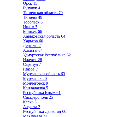
Орск
15
Бузулук
4
Тюменская область
70
Тюмень
49
Тобольск
6
Ишим
5
Бишкек
66
Харьковская область
64
Харьков
60
Дергачи
2
Алматы
64
Удмуртская Республика
62
Ижевск
28
Сарапул
7
Глазов
7
Мурманская область
63
Мурманск
20
Мончегорск
9
Кандалакша
5
Республика Крым
61
Симферополь
25
Керчь
5
Алушта
3
Республика Дагестан
60
Махачкала
27