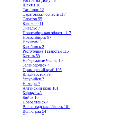
Ростов-на-Дону
43
Шахты
16
Таганрог
12
Саратовская область
117
Саратов
55
Балаково
11
Энгельс
7
Новосибирская область
117
Новосибирск
87
Искитим
3
Барабинск
2
Республика Татарстан
115
Казань
58
Набережные Челны
10
Зеленодольск
4
Приморский край
105
Владивосток
39
Уссурийск
7
Находка
7
Алтайский край
101
Барнаул
43
Бийск
10
Новоалтайск
4
Волгоградская область
101
Волгоград
54