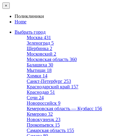
×
Поликлиники
Home
Выбрать город
Москва
431
Зеленоград
5
Щербинка
2
Московский
2
Московская область
360
Балашиха
30
Мытищи
18
Химки
14
Санкт-Петербург
253
Краснодарский край
157
Краснодар
51
Сочи
24
Новороссийск
9
Кемеровская область — Кузбасс
156
Кемерово
32
Новокузнецк
23
Прокопьевск
15
Самарская область
155
Самара
80