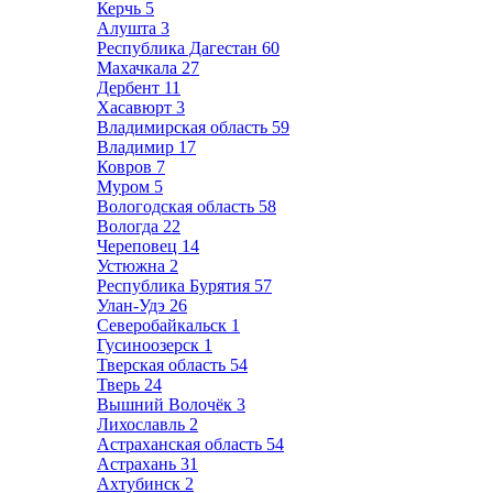
Керчь
5
Алушта
3
Республика Дагестан
60
Махачкала
27
Дербент
11
Хасавюрт
3
Владимирская область
59
Владимир
17
Ковров
7
Муром
5
Вологодская область
58
Вологда
22
Череповец
14
Устюжна
2
Республика Бурятия
57
Улан-Удэ
26
Северобайкальск
1
Гусиноозерск
1
Тверская область
54
Тверь
24
Вышний Волочёк
3
Лихославль
2
Астраханская область
54
Астрахань
31
Ахтубинск
2