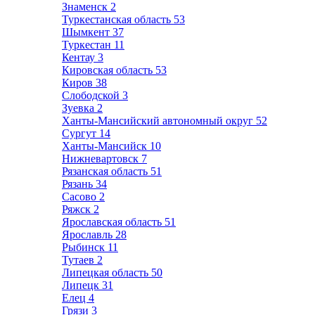
Знаменск
2
Туркестанская область
53
Шымкент
37
Туркестан
11
Кентау
3
Кировская область
53
Киров
38
Слободской
3
Зуевка
2
Ханты-Мансийский автономный округ
52
Сургут
14
Ханты-Мансийск
10
Нижневартовск
7
Рязанская область
51
Рязань
34
Сасово
2
Ряжск
2
Ярославская область
51
Ярославль
28
Рыбинск
11
Тутаев
2
Липецкая область
50
Липецк
31
Елец
4
Грязи
3