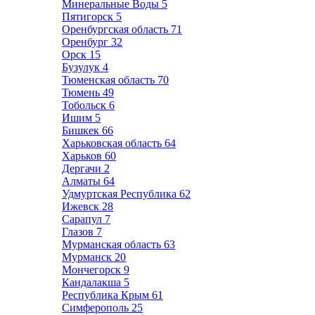
Минеральные Воды
5
Пятигорск
5
Оренбургская область
71
Оренбург
32
Орск
15
Бузулук
4
Тюменская область
70
Тюмень
49
Тобольск
6
Ишим
5
Бишкек
66
Харьковская область
64
Харьков
60
Дергачи
2
Алматы
64
Удмуртская Республика
62
Ижевск
28
Сарапул
7
Глазов
7
Мурманская область
63
Мурманск
20
Мончегорск
9
Кандалакша
5
Республика Крым
61
Симферополь
25