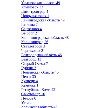
Ульяновская область
49
Ульяновск
33
Димитровград
4
Новоульяновск
1
Ленинградская область
49
Гатчина
7
Сертолово
4
Выборг
2
Калининградская область
48
Калининград
26
Светлогорск
3
Черняховск
2
Белгородская область
46
Белгород
13
Старый Оскол
7
Губкин
3
Пензенская область
46
Пенза
35
Кузнецк
4
Каменка
1
Республика Коми
45
Сыктывкар
10
Печора
6
Ухта
4
Калужская область
45