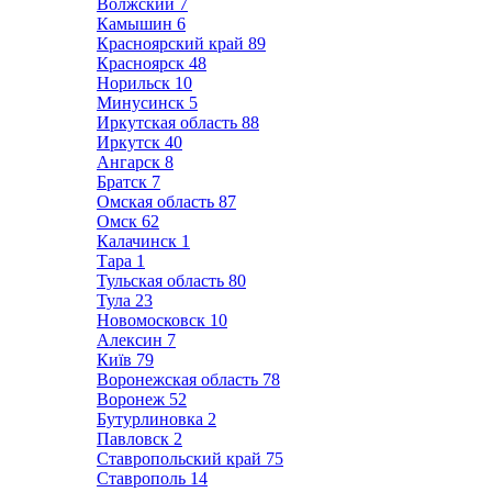
Волжский
7
Камышин
6
Красноярский край
89
Красноярск
48
Норильск
10
Минусинск
5
Иркутская область
88
Иркутск
40
Ангарск
8
Братск
7
Омская область
87
Омск
62
Калачинск
1
Тара
1
Тульская область
80
Тула
23
Новомосковск
10
Алексин
7
Київ
79
Воронежская область
78
Воронеж
52
Бутурлиновка
2
Павловск
2
Ставропольский край
75
Ставрополь
14