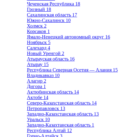
Чеченская Республика
18
Грозный
18
Сахалинская область
17
Южно-Сахалинск
10
Холмск
2
Корсаков
1
Ямало-Ненецкий автономный округ
16
Ноябрьск
5
Салехард
4
Новый Уренгой
2
Атырауская область
16
Атырау
15
Республика Северная Осетия — Алания
15
Владикавказ
10
Алагир
2
Дигора
1
Актюбинская область
14
Актобе
14
Северо-Казахстанская область
14
Петропавловск
13
Западно-Казахстанская область
13
Уральск
10
Западно-Казахтанская область
1
Республика Алтай
12
Горно-Алтайск
3