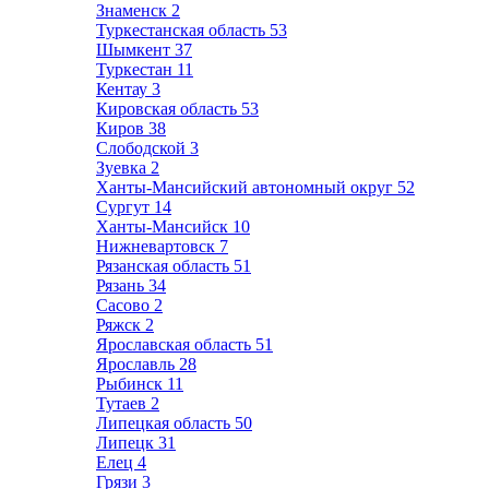
Знаменск
2
Туркестанская область
53
Шымкент
37
Туркестан
11
Кентау
3
Кировская область
53
Киров
38
Слободской
3
Зуевка
2
Ханты-Мансийский автономный округ
52
Сургут
14
Ханты-Мансийск
10
Нижневартовск
7
Рязанская область
51
Рязань
34
Сасово
2
Ряжск
2
Ярославская область
51
Ярославль
28
Рыбинск
11
Тутаев
2
Липецкая область
50
Липецк
31
Елец
4
Грязи
3