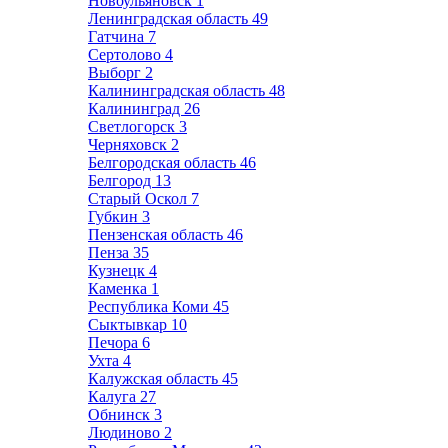
Новоульяновск
1
Ленинградская область
49
Гатчина
7
Сертолово
4
Выборг
2
Калининградская область
48
Калининград
26
Светлогорск
3
Черняховск
2
Белгородская область
46
Белгород
13
Старый Оскол
7
Губкин
3
Пензенская область
46
Пенза
35
Кузнецк
4
Каменка
1
Республика Коми
45
Сыктывкар
10
Печора
6
Ухта
4
Калужская область
45
Калуга
27
Обнинск
3
Людиново
2