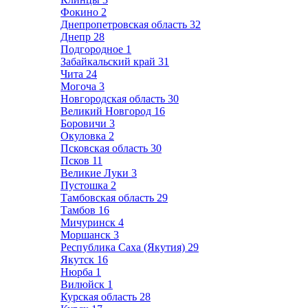
Фокино
2
Днепропетровская область
32
Днепр
28
Подгородное
1
Забайкальский край
31
Чита
24
Могоча
3
Новгородская область
30
Великий Новгород
16
Боровичи
3
Окуловка
2
Псковская область
30
Псков
11
Великие Луки
3
Пустошка
2
Тамбовская область
29
Тамбов
16
Мичуринск
4
Моршанск
3
Республика Саха (Якутия)
29
Якутск
16
Нюрба
1
Вилюйск
1
Курская область
28