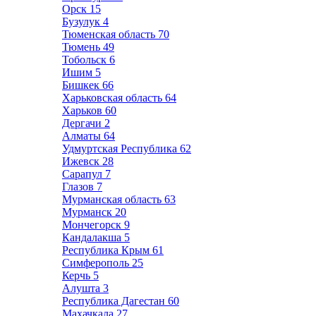
Орск
15
Бузулук
4
Тюменская область
70
Тюмень
49
Тобольск
6
Ишим
5
Бишкек
66
Харьковская область
64
Харьков
60
Дергачи
2
Алматы
64
Удмуртская Республика
62
Ижевск
28
Сарапул
7
Глазов
7
Мурманская область
63
Мурманск
20
Мончегорск
9
Кандалакша
5
Республика Крым
61
Симферополь
25
Керчь
5
Алушта
3
Республика Дагестан
60
Махачкала
27