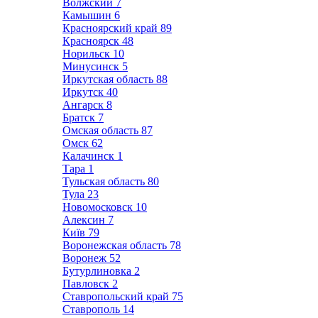
Волжский
7
Камышин
6
Красноярский край
89
Красноярск
48
Норильск
10
Минусинск
5
Иркутская область
88
Иркутск
40
Ангарск
8
Братск
7
Омская область
87
Омск
62
Калачинск
1
Тара
1
Тульская область
80
Тула
23
Новомосковск
10
Алексин
7
Київ
79
Воронежская область
78
Воронеж
52
Бутурлиновка
2
Павловск
2
Ставропольский край
75
Ставрополь
14