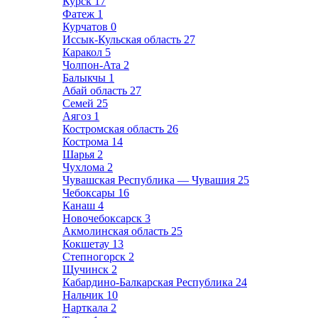
Курск
17
Фатеж
1
Курчатов
0
Иссык-Кульская область
27
Каракол
5
Чолпон-Ата
2
Балыкчы
1
Абай область
27
Семей
25
Аягоз
1
Костромская область
26
Кострома
14
Шарья
2
Чухлома
2
Чувашская Республика — Чувашия
25
Чебоксары
16
Канаш
4
Новочебоксарск
3
Акмолинская область
25
Кокшетау
13
Степногорск
2
Щучинск
2
Кабардино-Балкарская Республика
24
Нальчик
10
Нарткала
2