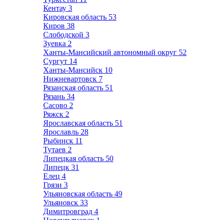
Кентау
3
Кировская область
53
Киров
38
Слободской
3
Зуевка
2
Ханты-Мансийский автономный округ
52
Сургут
14
Ханты-Мансийск
10
Нижневартовск
7
Рязанская область
51
Рязань
34
Сасово
2
Ряжск
2
Ярославская область
51
Ярославль
28
Рыбинск
11
Тутаев
2
Липецкая область
50
Липецк
31
Елец
4
Грязи
3
Ульяновская область
49
Ульяновск
33
Димитровград
4