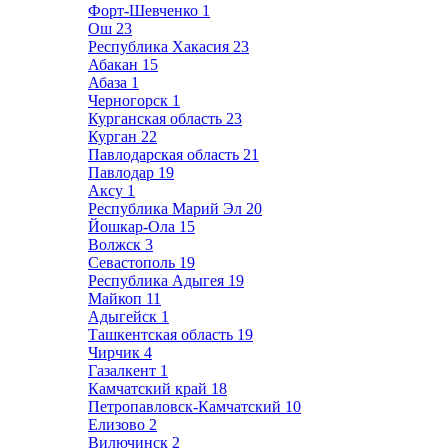
Форт-Шевченко
1
Ош
23
Республика Хакасия
23
Абакан
15
Абаза
1
Черногорск
1
Курганская область
23
Курган
22
Павлодарская область
21
Павлодар
19
Аксу
1
Республика Марий Эл
20
Йошкар-Ола
15
Волжск
3
Севастополь
19
Республика Адыгея
19
Майкоп
11
Адыгейск
1
Ташкентская область
19
Чирчик
4
Газалкент
1
Камчатский край
18
Петропавловск-Камчатский
10
Елизово
2
Вилючинск
2