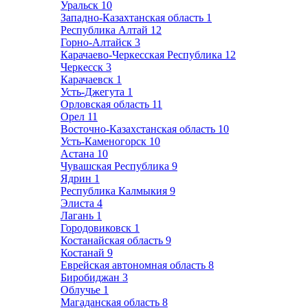
Уральск
10
Западно-Казахтанская область
1
Республика Алтай
12
Горно-Алтайск
3
Карачаево-Черкесская Республика
12
Черкесск
3
Карачаевск
1
Усть-Джегута
1
Орловская область
11
Орел
11
Восточно-Казахстанская область
10
Усть-Каменогорск
10
Астана
10
Чувашская Республика
9
Ядрин
1
Республика Калмыкия
9
Элиста
4
Лагань
1
Городовиковск
1
Костанайская область
9
Костанай
9
Еврейская автономная область
8
Биробиджан
3
Облучье
1
Магаданская область
8