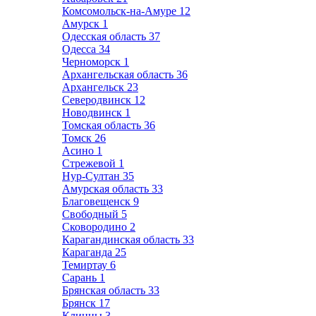
Комсомольск-на-Амуре
12
Амурск
1
Одесская область
37
Одесса
34
Черноморск
1
Архангельская область
36
Архангельск
23
Северодвинск
12
Новодвинск
1
Томская область
36
Томск
26
Асино
1
Стрежевой
1
Нур-Султан
35
Амурская область
33
Благовещенск
9
Свободный
5
Сковородино
2
Карагандинская область
33
Караганда
25
Темиртау
6
Сарань
1
Брянская область
33
Брянск
17
Клинцы
3