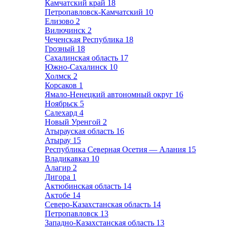
Камчатский край
18
Петропавловск-Камчатский
10
Елизово
2
Вилючинск
2
Чеченская Республика
18
Грозный
18
Сахалинская область
17
Южно-Сахалинск
10
Холмск
2
Корсаков
1
Ямало-Ненецкий автономный округ
16
Ноябрьск
5
Салехард
4
Новый Уренгой
2
Атырауская область
16
Атырау
15
Республика Северная Осетия — Алания
15
Владикавказ
10
Алагир
2
Дигора
1
Актюбинская область
14
Актобе
14
Северо-Казахстанская область
14
Петропавловск
13
Западно-Казахстанская область
13