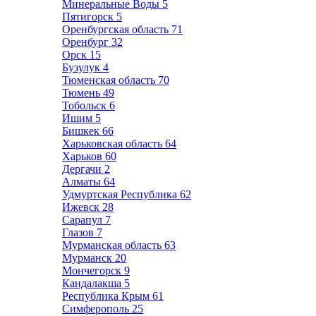
Минеральные Воды
5
Пятигорск
5
Оренбургская область
71
Оренбург
32
Орск
15
Бузулук
4
Тюменская область
70
Тюмень
49
Тобольск
6
Ишим
5
Бишкек
66
Харьковская область
64
Харьков
60
Дергачи
2
Алматы
64
Удмуртская Республика
62
Ижевск
28
Сарапул
7
Глазов
7
Мурманская область
63
Мурманск
20
Мончегорск
9
Кандалакша
5
Республика Крым
61
Симферополь
25