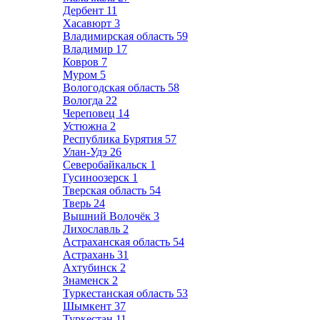
Дербент
11
Хасавюрт
3
Владимирская область
59
Владимир
17
Ковров
7
Муром
5
Вологодская область
58
Вологда
22
Череповец
14
Устюжна
2
Республика Бурятия
57
Улан-Удэ
26
Северобайкальск
1
Гусиноозерск
1
Тверская область
54
Тверь
24
Вышний Волочёк
3
Лихославль
2
Астраханская область
54
Астрахань
31
Ахтубинск
2
Знаменск
2
Туркестанская область
53
Шымкент
37
Туркестан
11