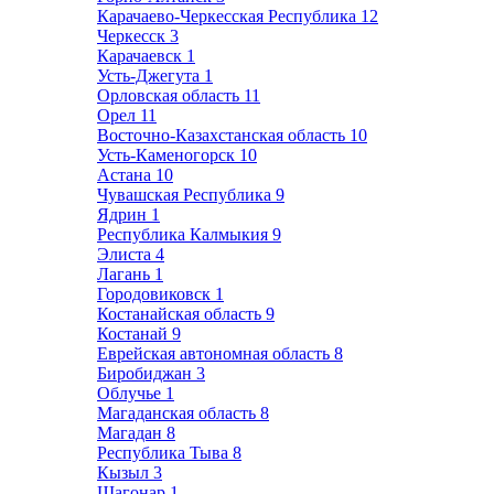
Карачаево-Черкесская Республика
12
Черкесск
3
Карачаевск
1
Усть-Джегута
1
Орловская область
11
Орел
11
Восточно-Казахстанская область
10
Усть-Каменогорск
10
Астана
10
Чувашская Республика
9
Ядрин
1
Республика Калмыкия
9
Элиста
4
Лагань
1
Городовиковск
1
Костанайская область
9
Костанай
9
Еврейская автономная область
8
Биробиджан
3
Облучье
1
Магаданская область
8
Магадан
8
Республика Тыва
8
Кызыл
3
Шагонар
1