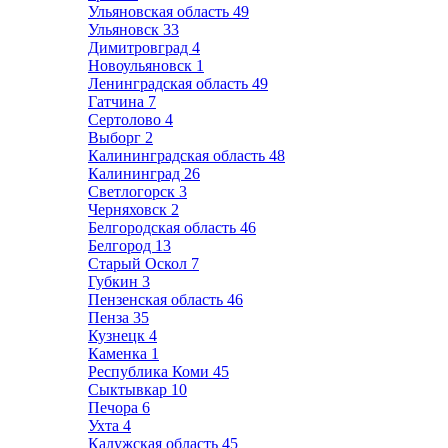
Ульяновская область
49
Ульяновск
33
Димитровград
4
Новоульяновск
1
Ленинградская область
49
Гатчина
7
Сертолово
4
Выборг
2
Калининградская область
48
Калининград
26
Светлогорск
3
Черняховск
2
Белгородская область
46
Белгород
13
Старый Оскол
7
Губкин
3
Пензенская область
46
Пенза
35
Кузнецк
4
Каменка
1
Республика Коми
45
Сыктывкар
10
Печора
6
Ухта
4
Калужская область
45