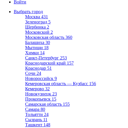
Войти
Выбрать город
Москва
431
Зеленоград
5
Щербинка
2
Московский
2
Московская область
360
Балашиха
30
Мытищи
18
Химки
14
Санкт-Петербург
253
Краснодарский край
157
Краснодар
51
Сочи
24
Новороссийск
9
Кемеровская область — Кузбасс
156
Кемерово
32
Новокузнецк
23
Прокопьевск
15
Самарская область
155
Самара
80
Тольятти
24
Сызрань
11
Ташкент
148