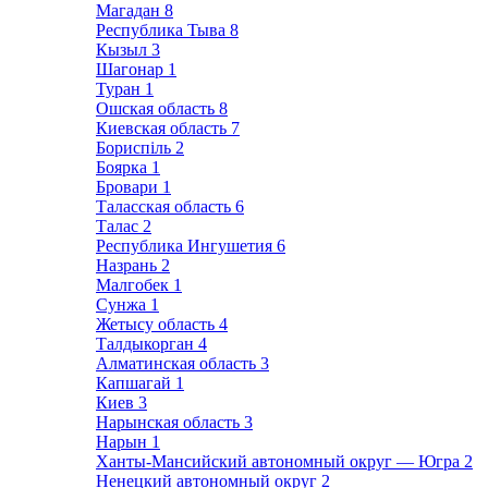
Магадан
8
Республика Тыва
8
Кызыл
3
Шагонар
1
Туран
1
Ошская область
8
Киевская область
7
Бориспіль
2
Боярка
1
Бровари
1
Таласская область
6
Талас
2
Республика Ингушетия
6
Назрань
2
Малгобек
1
Сунжа
1
Жетысу область
4
Талдыкорган
4
Алматинская область
3
Капшагай
1
Киев
3
Нарынская область
3
Нарын
1
Ханты-Мансийский автономный округ — Югра
2
Ненецкий автономный округ
2