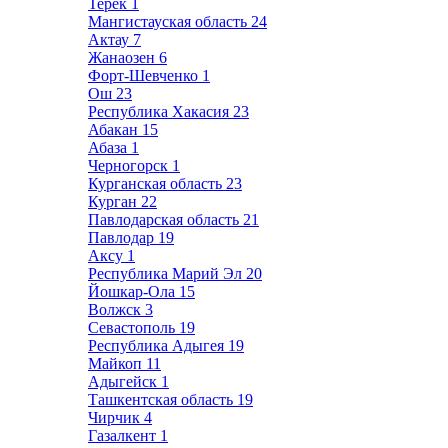
Терек
1
Мангистауская область
24
Актау
7
Жанаозен
6
Форт-Шевченко
1
Ош
23
Республика Хакасия
23
Абакан
15
Абаза
1
Черногорск
1
Курганская область
23
Курган
22
Павлодарская область
21
Павлодар
19
Аксу
1
Республика Марий Эл
20
Йошкар-Ола
15
Волжск
3
Севастополь
19
Республика Адыгея
19
Майкоп
11
Адыгейск
1
Ташкентская область
19
Чирчик
4
Газалкент
1