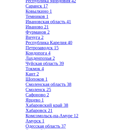
Республика Мордовия
42
Саранск
17
Ковылкино
1
Темников
1
Ивановская область
41
Иваново
21
Фурманов
2
Вичуга
2
Республика Карелия
40
Петрозаводск
15
Кондопога
4
Лахденпохья
2
Чуйская область
39
Токмок
4
Кант
2
Шопоков
1
Смоленская область
38
Смоленск
25
Сафоново
2
Ярцево
1
Хабаровский край
38
Хабаровск
21
Комсомольск-на-Амуре
12
Амурск
1
Одесская область
37