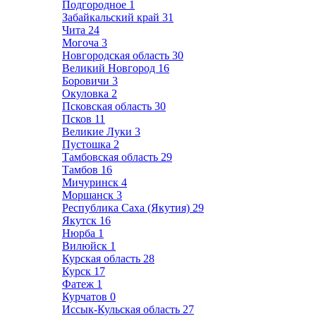
Подгородное
1
Забайкальский край
31
Чита
24
Могоча
3
Новгородская область
30
Великий Новгород
16
Боровичи
3
Окуловка
2
Псковская область
30
Псков
11
Великие Луки
3
Пустошка
2
Тамбовская область
29
Тамбов
16
Мичуринск
4
Моршанск
3
Республика Саха (Якутия)
29
Якутск
16
Нюрба
1
Вилюйск
1
Курская область
28
Курск
17
Фатеж
1
Курчатов
0
Иссык-Кульская область
27