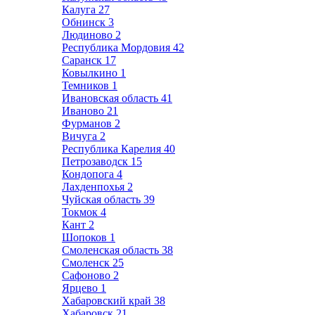
Калуга
27
Обнинск
3
Людиново
2
Республика Мордовия
42
Саранск
17
Ковылкино
1
Темников
1
Ивановская область
41
Иваново
21
Фурманов
2
Вичуга
2
Республика Карелия
40
Петрозаводск
15
Кондопога
4
Лахденпохья
2
Чуйская область
39
Токмок
4
Кант
2
Шопоков
1
Смоленская область
38
Смоленск
25
Сафоново
2
Ярцево
1
Хабаровский край
38
Хабаровск
21