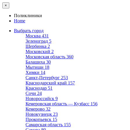
×
Поликлиники
Home
Выбрать город
Москва
431
Зеленоград
5
Щербинка
2
Московский
2
Московская область
360
Балашиха
30
Мытищи
18
Химки
14
Санкт-Петербург
253
Краснодарский край
157
Краснодар
51
Сочи
24
Новороссийск
9
Кемеровская область — Кузбасс
156
Кемерово
32
Новокузнецк
23
Прокопьевск
15
Самарская область
155
Самара
80