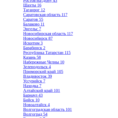
Ростов-на-Дону
43
Шахты
16
Таганрог
12
Саратовская область
117
Саратов
55
Балаково
11
Энгельс
7
Новосибирская область
117
Новосибирск
87
Искитим
3
Барабинск
2
Республика Татарстан
115
Казань
58
Набережные Челны
10
Зеленодольск
4
Приморский край
105
Владивосток
39
Уссурийск
7
Находка
7
Алтайский край
101
Барнаул
43
Бийск
10
Новоалтайск
4
Волгоградская область
101
Волгоград
54