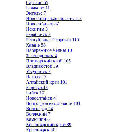
Саратов
55
Балаково
11
Энгельс
7
Новосибирская область
117
Новосибирск
87
Искитим
3
Барабинск
2
Республика Татарстан
115
Казань
58
Набережные Челны
10
Зеленодольск
4
Приморский край
105
Владивосток
39
Уссурийск
7
Находка
7
Алтайский край
101
Барнаул
43
Бийск
10
Новоалтайск
4
Волгоградская область
101
Волгоград
54
Волжский
7
Камышин
6
Красноярский край
89
Красноярск
48