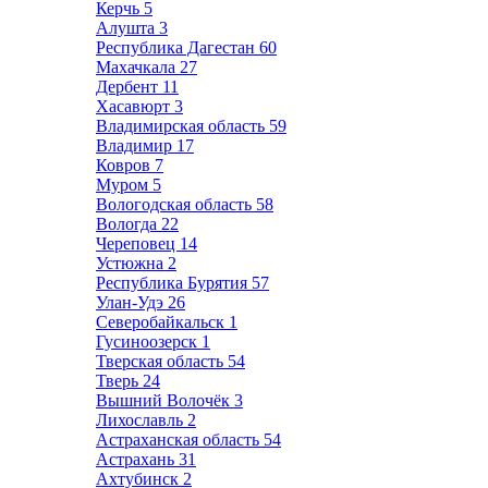
Керчь
5
Алушта
3
Республика Дагестан
60
Махачкала
27
Дербент
11
Хасавюрт
3
Владимирская область
59
Владимир
17
Ковров
7
Муром
5
Вологодская область
58
Вологда
22
Череповец
14
Устюжна
2
Республика Бурятия
57
Улан-Удэ
26
Северобайкальск
1
Гусиноозерск
1
Тверская область
54
Тверь
24
Вышний Волочёк
3
Лихославль
2
Астраханская область
54
Астрахань
31
Ахтубинск
2