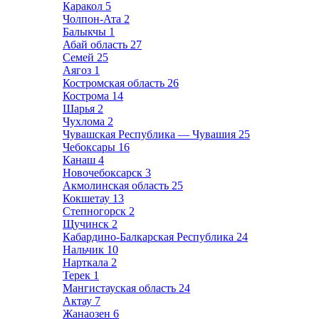
Каракол
5
Чолпон-Ата
2
Балыкчы
1
Абай область
27
Семей
25
Аягоз
1
Костромская область
26
Кострома
14
Шарья
2
Чухлома
2
Чувашская Республика — Чувашия
25
Чебоксары
16
Канаш
4
Новочебоксарск
3
Акмолинская область
25
Кокшетау
13
Степногорск
2
Щучинск
2
Кабардино-Балкарская Республика
24
Нальчик
10
Нарткала
2
Терек
1
Мангистауская область
24
Актау
7
Жанаозен
6