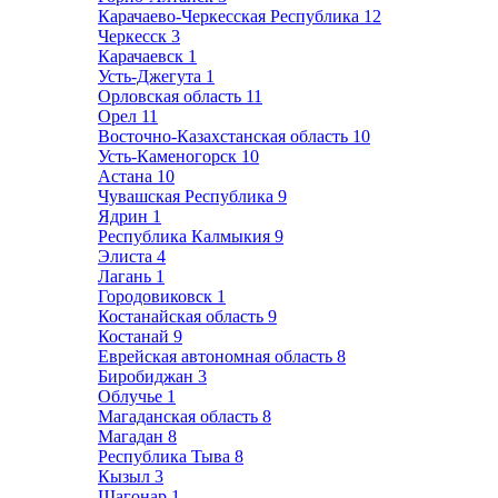
Карачаево-Черкесская Республика
12
Черкесск
3
Карачаевск
1
Усть-Джегута
1
Орловская область
11
Орел
11
Восточно-Казахстанская область
10
Усть-Каменогорск
10
Астана
10
Чувашская Республика
9
Ядрин
1
Республика Калмыкия
9
Элиста
4
Лагань
1
Городовиковск
1
Костанайская область
9
Костанай
9
Еврейская автономная область
8
Биробиджан
3
Облучье
1
Магаданская область
8
Магадан
8
Республика Тыва
8
Кызыл
3
Шагонар
1