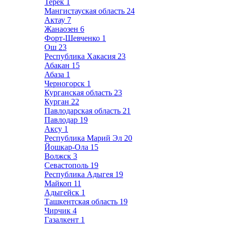
Терек
1
Мангистауская область
24
Актау
7
Жанаозен
6
Форт-Шевченко
1
Ош
23
Республика Хакасия
23
Абакан
15
Абаза
1
Черногорск
1
Курганская область
23
Курган
22
Павлодарская область
21
Павлодар
19
Аксу
1
Республика Марий Эл
20
Йошкар-Ола
15
Волжск
3
Севастополь
19
Республика Адыгея
19
Майкоп
11
Адыгейск
1
Ташкентская область
19
Чирчик
4
Газалкент
1