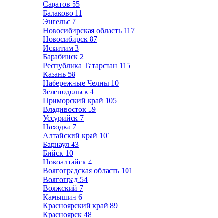
Саратов
55
Балаково
11
Энгельс
7
Новосибирская область
117
Новосибирск
87
Искитим
3
Барабинск
2
Республика Татарстан
115
Казань
58
Набережные Челны
10
Зеленодольск
4
Приморский край
105
Владивосток
39
Уссурийск
7
Находка
7
Алтайский край
101
Барнаул
43
Бийск
10
Новоалтайск
4
Волгоградская область
101
Волгоград
54
Волжский
7
Камышин
6
Красноярский край
89
Красноярск
48