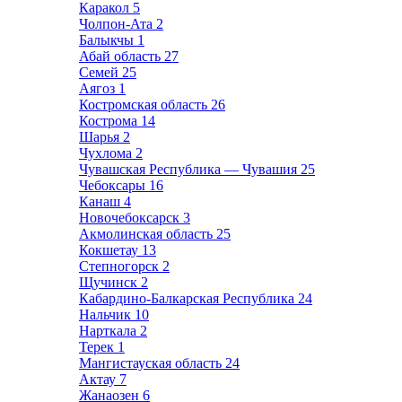
Каракол
5
Чолпон-Ата
2
Балыкчы
1
Абай область
27
Семей
25
Аягоз
1
Костромская область
26
Кострома
14
Шарья
2
Чухлома
2
Чувашская Республика — Чувашия
25
Чебоксары
16
Канаш
4
Новочебоксарск
3
Акмолинская область
25
Кокшетау
13
Степногорск
2
Щучинск
2
Кабардино-Балкарская Республика
24
Нальчик
10
Нарткала
2
Терек
1
Мангистауская область
24
Актау
7
Жанаозен
6