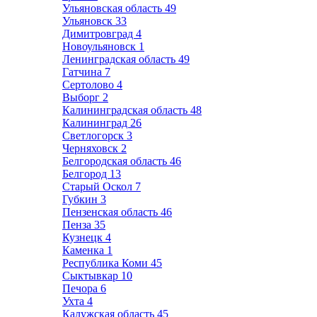
Ульяновская область
49
Ульяновск
33
Димитровград
4
Новоульяновск
1
Ленинградская область
49
Гатчина
7
Сертолово
4
Выборг
2
Калининградская область
48
Калининград
26
Светлогорск
3
Черняховск
2
Белгородская область
46
Белгород
13
Старый Оскол
7
Губкин
3
Пензенская область
46
Пенза
35
Кузнецк
4
Каменка
1
Республика Коми
45
Сыктывкар
10
Печора
6
Ухта
4
Калужская область
45