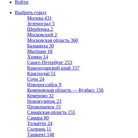
Войти
Выбрать город
Москва
431
Зеленоград
5
Щербинка
2
Московский
2
Московская область
360
Балашиха
30
Мытищи
18
Химки
14
Санкт-Петербург
253
Краснодарский край
157
Краснодар
51
Сочи
24
Новороссийск
9
Кемеровская область — Кузбасс
156
Кемерово
32
Новокузнецк
23
Прокопьевск
15
Самарская область
155
Самара
80
Тольятти
24
Сызрань
11
Ташкент
148