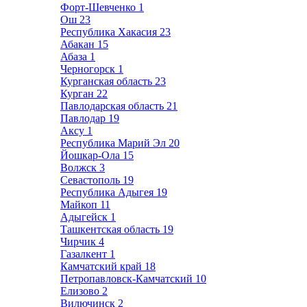
Форт-Шевченко
1
Ош
23
Республика Хакасия
23
Абакан
15
Абаза
1
Черногорск
1
Курганская область
23
Курган
22
Павлодарская область
21
Павлодар
19
Аксу
1
Республика Марий Эл
20
Йошкар-Ола
15
Волжск
3
Севастополь
19
Республика Адыгея
19
Майкоп
11
Адыгейск
1
Ташкентская область
19
Чирчик
4
Газалкент
1
Камчатский край
18
Петропавловск-Камчатский
10
Елизово
2
Вилючинск
2