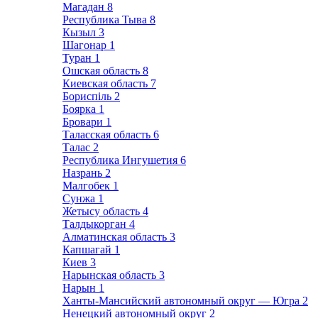
Магадан
8
Республика Тыва
8
Кызыл
3
Шагонар
1
Туран
1
Ошская область
8
Киевская область
7
Бориспіль
2
Боярка
1
Бровари
1
Таласская область
6
Талас
2
Республика Ингушетия
6
Назрань
2
Малгобек
1
Сунжа
1
Жетысу область
4
Талдыкорган
4
Алматинская область
3
Капшагай
1
Киев
3
Нарынская область
3
Нарын
1
Ханты-Мансийский автономный округ — Югра
2
Ненецкий автономный округ
2