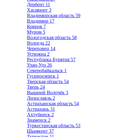
Дербент
11
Хасавюрт
3
Владимирская область
59
Владимир
17
Ковров
7
Муром
5
Вологодская область
58
Вологда
22
Череповец
14
Устюжна
2
Республика Бурятия
57
Улан-Удэ
26
Северобайкальск
1
Гусиноозерск
1
Тверская область
54
Тверь
24
Вышний Волочёк
3
Лихославль
2
Астраханская область
54
Астрахань
31
Ахтубинск
2
Знаменск
2
Туркестанская область
53
Шымкент
37
Туркестан
11