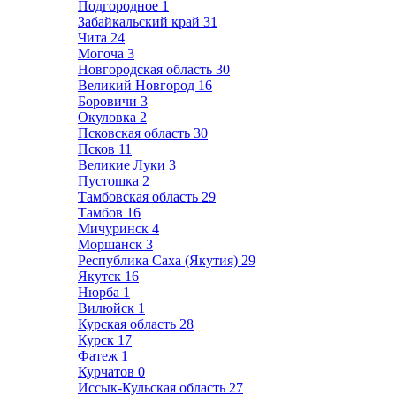
Подгородное
1
Забайкальский край
31
Чита
24
Могоча
3
Новгородская область
30
Великий Новгород
16
Боровичи
3
Окуловка
2
Псковская область
30
Псков
11
Великие Луки
3
Пустошка
2
Тамбовская область
29
Тамбов
16
Мичуринск
4
Моршанск
3
Республика Саха (Якутия)
29
Якутск
16
Нюрба
1
Вилюйск
1
Курская область
28
Курск
17
Фатеж
1
Курчатов
0
Иссык-Кульская область
27