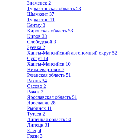
Знаменск
2
Туркестанская область
53
Шымкент
37
Туркестан
11
Кентау
3
Кировская область
53
Киров
38
Слободской
3
Зуевка
2
Ханты-Мансийский автономный округ
52
Сургут
14
Ханты-Мансийск
10
Нижневартовск
7
Рязанская область
51
Рязань
34
Сасово
2
Ряжск
2
Ярославская область
51
Ярославль
28
Рыбинск
11
Тутаев
2
Липецкая область
50
Липецк
31
Елец
4
Грязи
3