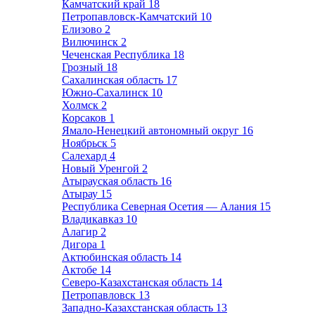
Камчатский край
18
Петропавловск-Камчатский
10
Елизово
2
Вилючинск
2
Чеченская Республика
18
Грозный
18
Сахалинская область
17
Южно-Сахалинск
10
Холмск
2
Корсаков
1
Ямало-Ненецкий автономный округ
16
Ноябрьск
5
Салехард
4
Новый Уренгой
2
Атырауская область
16
Атырау
15
Республика Северная Осетия — Алания
15
Владикавказ
10
Алагир
2
Дигора
1
Актюбинская область
14
Актобе
14
Северо-Казахстанская область
14
Петропавловск
13
Западно-Казахстанская область
13