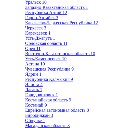
Уральск
10
Западно-Казахтанская область
1
Республика Алтай
12
Горно-Алтайск
3
Карачаево-Черкесская Республика
12
Черкесск
3
Карачаевск
1
Усть-Джегута
1
Орловская область
11
Орел
11
Восточно-Казахстанская область
10
Усть-Каменогорск
10
Астана
10
Чувашская Республика
9
Ядрин
1
Республика Калмыкия
9
Элиста
4
Лагань
1
Городовиковск
1
Костанайская область
9
Костанай
9
Еврейская автономная область
8
Биробиджан
3
Облучье
1
Магаданская область
8