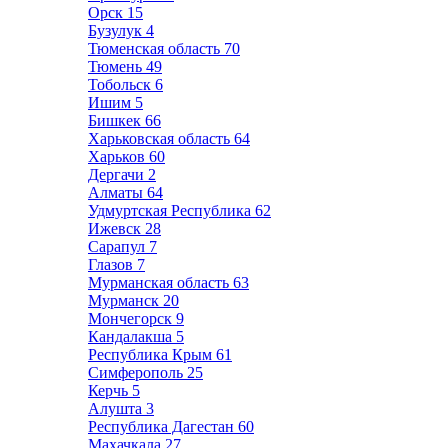
Орск
15
Бузулук
4
Тюменская область
70
Тюмень
49
Тобольск
6
Ишим
5
Бишкек
66
Харьковская область
64
Харьков
60
Дергачи
2
Алматы
64
Удмуртская Республика
62
Ижевск
28
Сарапул
7
Глазов
7
Мурманская область
63
Мурманск
20
Мончегорск
9
Кандалакша
5
Республика Крым
61
Симферополь
25
Керчь
5
Алушта
3
Республика Дагестан
60
Махачкала
27