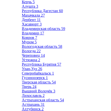
Керчь
5
Алушта
3
Республика Дагестан
60
Махачкала
27
Дербент
11
Хасавюрт
3
Владимирская область
59
Владимир
17
Ковров
7
Муром
5
Вологодская область
58
Вологда
22
Череповец
14
Устюжна
2
Республика Бурятия
57
Улан-Удэ
26
Северобайкальск
1
Гусиноозерск
1
Тверская область
54
Тверь
24
Вышний Волочёк
3
Лихославль
2
Астраханская область
54
Астрахань
31
Ахтубинск
2