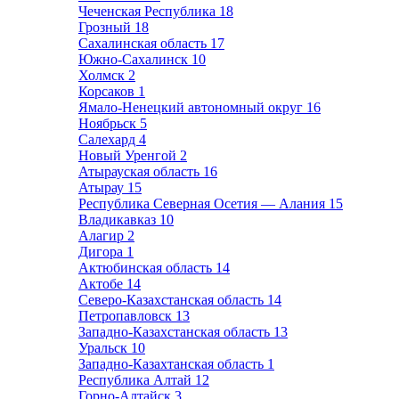
Чеченская Республика
18
Грозный
18
Сахалинская область
17
Южно-Сахалинск
10
Холмск
2
Корсаков
1
Ямало-Ненецкий автономный округ
16
Ноябрьск
5
Салехард
4
Новый Уренгой
2
Атырауская область
16
Атырау
15
Республика Северная Осетия — Алания
15
Владикавказ
10
Алагир
2
Дигора
1
Актюбинская область
14
Актобе
14
Северо-Казахстанская область
14
Петропавловск
13
Западно-Казахстанская область
13
Уральск
10
Западно-Казахтанская область
1
Республика Алтай
12
Горно-Алтайск
3