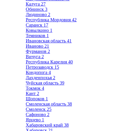
Калуга
27
Обнинск
3
Людиново
2
Республика Мордовия
42
Саранск
17
Ковылкино
1
Темников
1
Ивановская область
41
Иваново
21
Фурманов
2
Вичуга
2
Республика Карелия
40
Петрозаводск
15
Кондопога
4
Лахденпохья
2
Чуйская область
39
Токмок
4
Кант
2
Шопоков
1
Смоленская область
38
Смоленск
25
Сафоново
2
Ярцево
1
Хабаровский край
38
Хабаровск
21