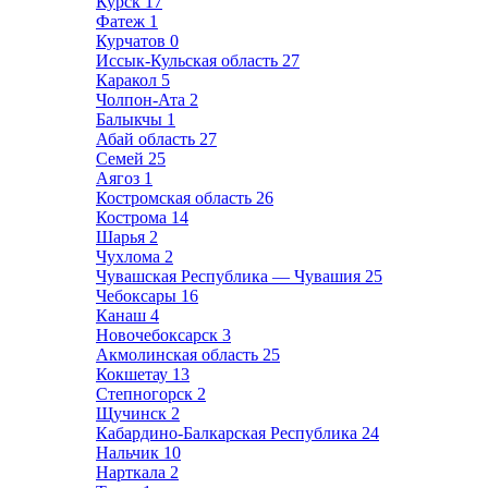
Курск
17
Фатеж
1
Курчатов
0
Иссык-Кульская область
27
Каракол
5
Чолпон-Ата
2
Балыкчы
1
Абай область
27
Семей
25
Аягоз
1
Костромская область
26
Кострома
14
Шарья
2
Чухлома
2
Чувашская Республика — Чувашия
25
Чебоксары
16
Канаш
4
Новочебоксарск
3
Акмолинская область
25
Кокшетау
13
Степногорск
2
Щучинск
2
Кабардино-Балкарская Республика
24
Нальчик
10
Нарткала
2