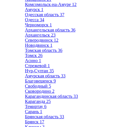
Комсомольск-на-Амуре
12
Амурск
1
Одесская область
37
Одесса
34
Черноморск
1
Архангельская область
36
Архангельск
23
Северодвинск
12
Новодвинск
1
Томская область
36
Томск
26
Асино
1
Стрежевой
1
Нур-Султан
35
Амурская область
33
Благовещенск
9
Свободный
5
Сковородино
2
Карагандинская область
33
Караганда
25
Темиртау
6
Сарань
1
Брянская область
33
Брянск
17
Клинцы
3