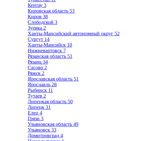
Кентау
3
Кировская область
53
Киров
38
Слободской
3
Зуевка
2
Ханты-Мансийский автономный округ
52
Сургут
14
Ханты-Мансийск
10
Нижневартовск
7
Рязанская область
51
Рязань
34
Сасово
2
Ряжск
2
Ярославская область
51
Ярославль
28
Рыбинск
11
Тутаев
2
Липецкая область
50
Липецк
31
Елец
4
Грязи
3
Ульяновская область
49
Ульяновск
33
Димитровград
4