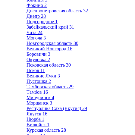
Фокино
2
Днепропетровская область
32
Днепр
28
Подгородное
1
Забайкальский край
31
Чита
24
Могоча
3
Новгородская область
30
Великий Новгород
16
Боровичи
3
Окуловка
2
Псковская область
30
Псков
11
Великие Луки
3
Пустошка
2
Тамбовская область
29
Тамбов
16
Мичуринск
4
Моршанск
3
Республика Саха (Якутия)
29
Якутск
16
Нюрба
1
Вилюйск
1
Курская область
28