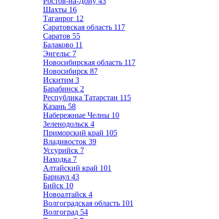
Ростов-на-Дону
43
Шахты
16
Таганрог
12
Саратовская область
117
Саратов
55
Балаково
11
Энгельс
7
Новосибирская область
117
Новосибирск
87
Искитим
3
Барабинск
2
Республика Татарстан
115
Казань
58
Набережные Челны
10
Зеленодольск
4
Приморский край
105
Владивосток
39
Уссурийск
7
Находка
7
Алтайский край
101
Барнаул
43
Бийск
10
Новоалтайск
4
Волгоградская область
101
Волгоград
54