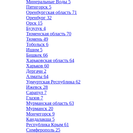
Минеральные Воды
5
Пятигорск
5
Оренбургская область
71
Оренбург
32
Орск
15
Бузулук
4
Тюменская область
70
Тюмень
49
Тобольск
6
Ишим
5
Бишкек
66
Харьковская область
64
Харьков
60
Дергачи
2
Алматы
64
Удмуртская Республика
62
Ижевск
28
Сарапул
7
Глазов
7
Мурманская область
63
Мурманск
20
Мончегорск
9
Кандалакша
5
Республика Крым
61
Симферополь
25