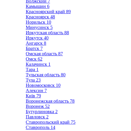
Волжский
7
Камышин
6
Красноярский край
89
Красноярск
48
Норильск
10
Минусинск
5
Иркутская область
88
Иркутск
40
Ангарск
8
Братск
7
Омская область
87
Омск
62
Калачинск
1
Тара
1
Тульская область
80
Тула
23
Новомосковск
10
Алексин
7
Київ
79
Воронежская область
78
Воронеж
52
Бутурлиновка
2
Павловск
2
Ставропольский край
75
Ставрополь
14