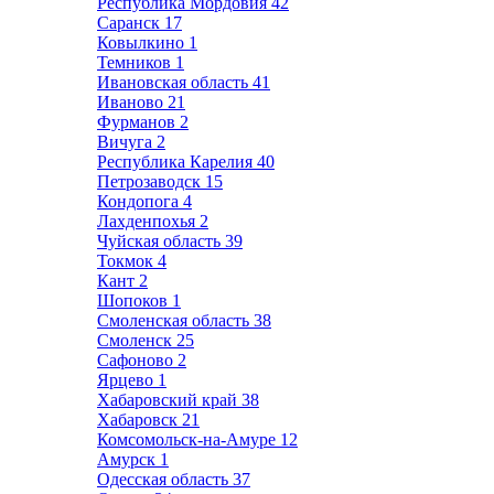
Республика Мордовия
42
Саранск
17
Ковылкино
1
Темников
1
Ивановская область
41
Иваново
21
Фурманов
2
Вичуга
2
Республика Карелия
40
Петрозаводск
15
Кондопога
4
Лахденпохья
2
Чуйская область
39
Токмок
4
Кант
2
Шопоков
1
Смоленская область
38
Смоленск
25
Сафоново
2
Ярцево
1
Хабаровский край
38
Хабаровск
21
Комсомольск-на-Амуре
12
Амурск
1
Одесская область
37