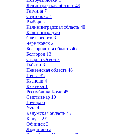
Новоульяновск
1
Ленинградская область
49
Гатчина
7
Сертолово
4
Выборг
2
Калининградская область
48
Калининград
26
Светлогорск
3
Черняховск
2
Белгородская область
46
Белгород
13
Старый Оскол
7
Губкин
3
Пензенская область
46
Пенза
35
Кузнецк
4
Каменка
1
Республика Коми
45
Сыктывкар
10
Печора
6
Ухта
4
Калужская область
45
Калуга
27
Обнинск
3
Людиново
2