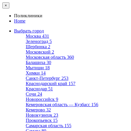
×
Поликлиники
Home
Выбрать город
Москва
431
Зеленоград
5
Щербинка
2
Московский
2
Московская область
360
Балашиха
30
Мытищи
18
Химки
14
Санкт-Петербург
253
Краснодарский край
157
Краснодар
51
Сочи
24
Новороссийск
9
Кемеровская область — Кузбасс
156
Кемерово
32
Новокузнецк
23
Прокопьевск
15
Самарская область
155
Самара
80