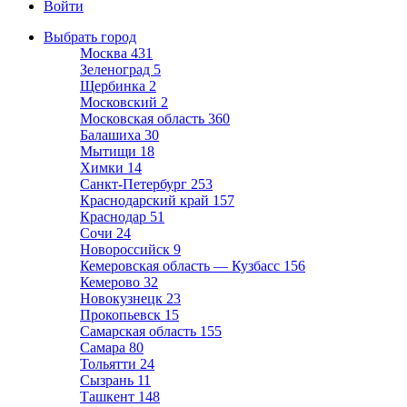
Войти
Выбрать город
Москва
431
Зеленоград
5
Щербинка
2
Московский
2
Московская область
360
Балашиха
30
Мытищи
18
Химки
14
Санкт-Петербург
253
Краснодарский край
157
Краснодар
51
Сочи
24
Новороссийск
9
Кемеровская область — Кузбасс
156
Кемерово
32
Новокузнецк
23
Прокопьевск
15
Самарская область
155
Самара
80
Тольятти
24
Сызрань
11
Ташкент
148