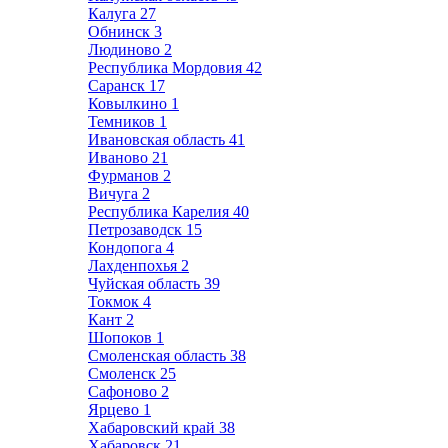
Калуга
27
Обнинск
3
Людиново
2
Республика Мордовия
42
Саранск
17
Ковылкино
1
Темников
1
Ивановская область
41
Иваново
21
Фурманов
2
Вичуга
2
Республика Карелия
40
Петрозаводск
15
Кондопога
4
Лахденпохья
2
Чуйская область
39
Токмок
4
Кант
2
Шопоков
1
Смоленская область
38
Смоленск
25
Сафоново
2
Ярцево
1
Хабаровский край
38
Хабаровск
21