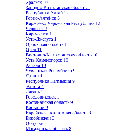
Уральск
10
Западно-Казахтанская область
1
Республика Алтай
12
Горно-Алтайск
3
Карачаево-Черкесская Республика
12
Черкесск
3
Карачаевск
1
Усть-Джегута
1
Орловская область
11
Орел
11
Восточно-Казахстанская область
10
Усть-Каменогорск
10
Астана
10
Чувашская Республика
9
Ядрин
1
Республика Калмыкия
9
Элиста
4
Лагань
1
Городовиковск
1
Костанайская область
9
Костанай
9
Еврейская автономная область
8
Биробиджан
3
Облучье
1
Магаданская область
8