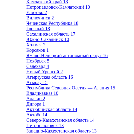
Камчатский край
18
Петропавловск-Камчатский
10
Елизово
2
Вилючинск
2
Чеченская Республика
18
Грозный
18
Сахалинская область
17
Южно-Сахалинск
10
Холмск
2
Корсаков
1
Ямало-Ненецкий автономный округ
16
Ноябрьск
5
Салехард
4
Новый Уренгой
2
Атырауская область
16
Атырау
15
Республика Северная Осетия — Алания
15
Владикавказ
10
Алагир
2
Дигора
1
Актюбинская область
14
Актобе
14
Северо-Казахстанская область
14
Петропавловск
13
Западно-Казахстанская область
13