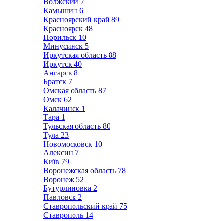
Волжский
7
Камышин
6
Красноярский край
89
Красноярск
48
Норильск
10
Минусинск
5
Иркутская область
88
Иркутск
40
Ангарск
8
Братск
7
Омская область
87
Омск
62
Калачинск
1
Тара
1
Тульская область
80
Тула
23
Новомосковск
10
Алексин
7
Київ
79
Воронежская область
78
Воронеж
52
Бутурлиновка
2
Павловск
2
Ставропольский край
75
Ставрополь
14