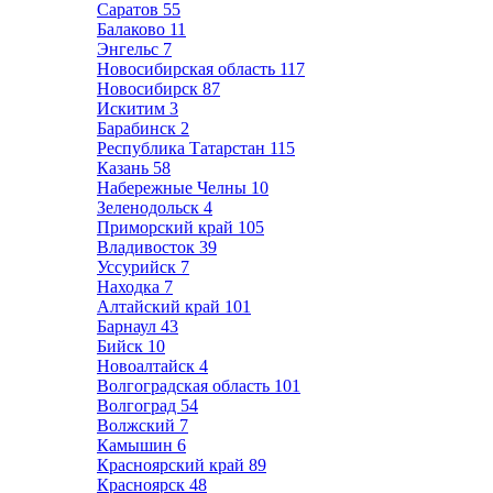
Саратов
55
Балаково
11
Энгельс
7
Новосибирская область
117
Новосибирск
87
Искитим
3
Барабинск
2
Республика Татарстан
115
Казань
58
Набережные Челны
10
Зеленодольск
4
Приморский край
105
Владивосток
39
Уссурийск
7
Находка
7
Алтайский край
101
Барнаул
43
Бийск
10
Новоалтайск
4
Волгоградская область
101
Волгоград
54
Волжский
7
Камышин
6
Красноярский край
89
Красноярск
48