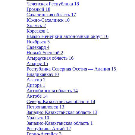
Чеченская Республика
18
Грозный
18
Сахалинская область
17
Южно-Сахалинск
10
Холмск
2
Корсаков
1
Ямало-Ненецкий автономный округ
16
Ноябрьск
5
Салехард
4
Новый Уренгой
2
Атырауская область
16
Атырау
15
Республика Северная Осетия — Алания
15
Владикавказ
10
Алагир
2
Дигора
1
Актюбинская область
14
Актобе
14
Северо-Казахстанская область
14
Петропавловск
13
Западно-Казахстанская область
13
Уральск
10
Западно-Казахтанская область
1
Республика Алтай
12
Горно-Алтайск
3