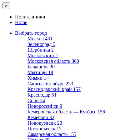
×
Поликлиники
Home
Выбрать город
Москва
431
Зеленоград
5
Щербинка
2
Московский
2
Московская область
360
Балашиха
30
Мытищи
18
Химки
14
Санкт-Петербург
253
Краснодарский край
157
Краснодар
51
Сочи
24
Новороссийск
9
Кемеровская область — Кузбасс
156
Кемерово
32
Новокузнецк
23
Прокопьевск
15
Самарская область
155
Самара
80