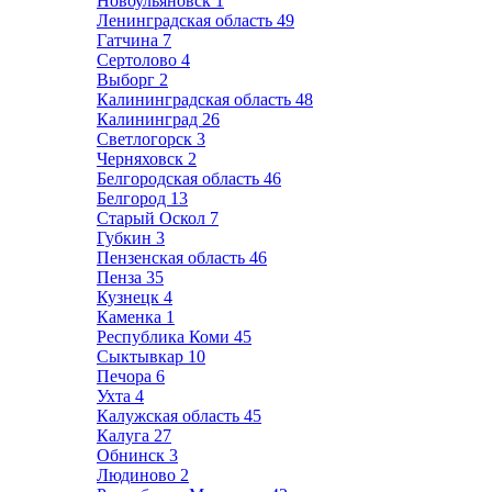
Новоульяновск
1
Ленинградская область
49
Гатчина
7
Сертолово
4
Выборг
2
Калининградская область
48
Калининград
26
Светлогорск
3
Черняховск
2
Белгородская область
46
Белгород
13
Старый Оскол
7
Губкин
3
Пензенская область
46
Пенза
35
Кузнецк
4
Каменка
1
Республика Коми
45
Сыктывкар
10
Печора
6
Ухта
4
Калужская область
45
Калуга
27
Обнинск
3
Людиново
2