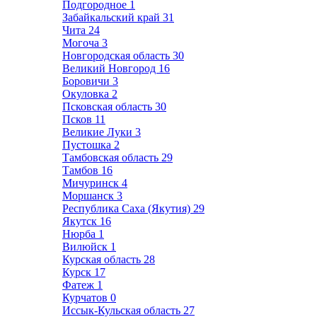
Подгородное
1
Забайкальский край
31
Чита
24
Могоча
3
Новгородская область
30
Великий Новгород
16
Боровичи
3
Окуловка
2
Псковская область
30
Псков
11
Великие Луки
3
Пустошка
2
Тамбовская область
29
Тамбов
16
Мичуринск
4
Моршанск
3
Республика Саха (Якутия)
29
Якутск
16
Нюрба
1
Вилюйск
1
Курская область
28
Курск
17
Фатеж
1
Курчатов
0
Иссык-Кульская область
27