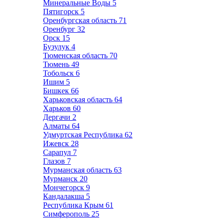
Минеральные Воды
5
Пятигорск
5
Оренбургская область
71
Оренбург
32
Орск
15
Бузулук
4
Тюменская область
70
Тюмень
49
Тобольск
6
Ишим
5
Бишкек
66
Харьковская область
64
Харьков
60
Дергачи
2
Алматы
64
Удмуртская Республика
62
Ижевск
28
Сарапул
7
Глазов
7
Мурманская область
63
Мурманск
20
Мончегорск
9
Кандалакша
5
Республика Крым
61
Симферополь
25