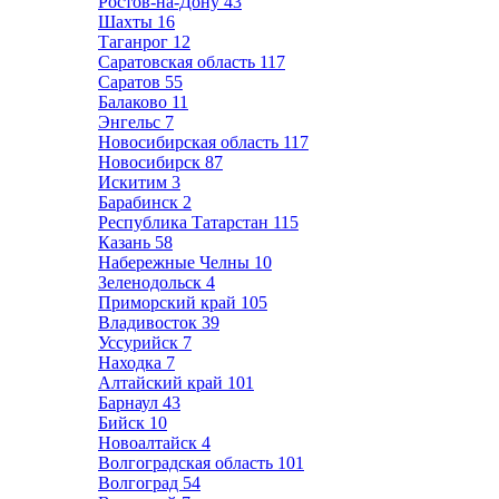
Ростов-на-Дону
43
Шахты
16
Таганрог
12
Саратовская область
117
Саратов
55
Балаково
11
Энгельс
7
Новосибирская область
117
Новосибирск
87
Искитим
3
Барабинск
2
Республика Татарстан
115
Казань
58
Набережные Челны
10
Зеленодольск
4
Приморский край
105
Владивосток
39
Уссурийск
7
Находка
7
Алтайский край
101
Барнаул
43
Бийск
10
Новоалтайск
4
Волгоградская область
101
Волгоград
54