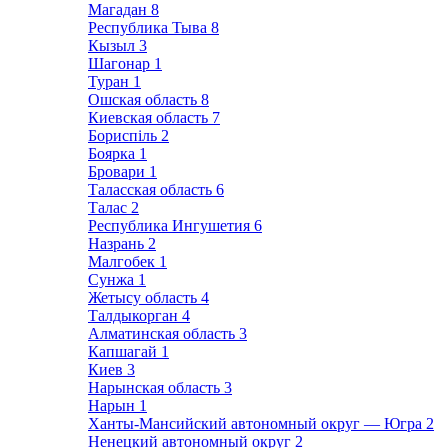
Магадан
8
Республика Тыва
8
Кызыл
3
Шагонар
1
Туран
1
Ошская область
8
Киевская область
7
Бориспіль
2
Боярка
1
Бровари
1
Таласская область
6
Талас
2
Республика Ингушетия
6
Назрань
2
Малгобек
1
Сунжа
1
Жетысу область
4
Талдыкорган
4
Алматинская область
3
Капшагай
1
Киев
3
Нарынская область
3
Нарын
1
Ханты-Мансийский автономный округ — Югра
2
Ненецкий автономный округ
2