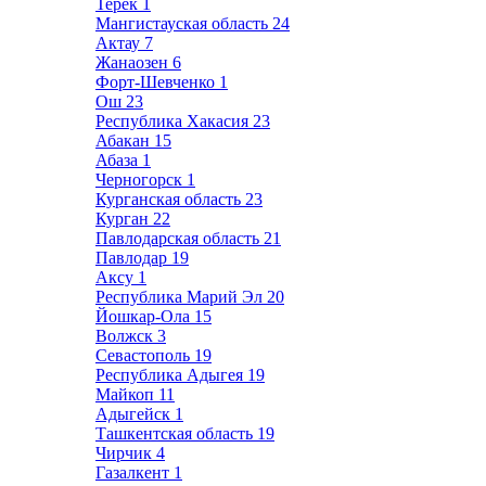
Терек
1
Мангистауская область
24
Актау
7
Жанаозен
6
Форт-Шевченко
1
Ош
23
Республика Хакасия
23
Абакан
15
Абаза
1
Черногорск
1
Курганская область
23
Курган
22
Павлодарская область
21
Павлодар
19
Аксу
1
Республика Марий Эл
20
Йошкар-Ола
15
Волжск
3
Севастополь
19
Республика Адыгея
19
Майкоп
11
Адыгейск
1
Ташкентская область
19
Чирчик
4
Газалкент
1