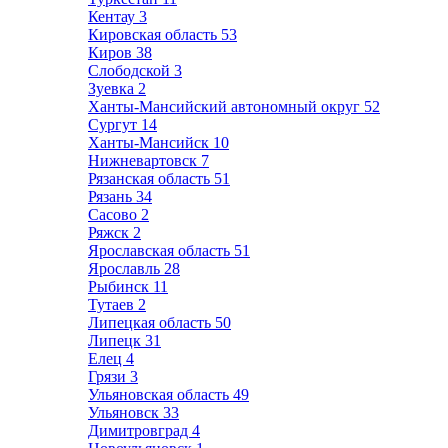
Кентау
3
Кировская область
53
Киров
38
Слободской
3
Зуевка
2
Ханты-Мансийский автономный округ
52
Сургут
14
Ханты-Мансийск
10
Нижневартовск
7
Рязанская область
51
Рязань
34
Сасово
2
Ряжск
2
Ярославская область
51
Ярославль
28
Рыбинск
11
Тутаев
2
Липецкая область
50
Липецк
31
Елец
4
Грязи
3
Ульяновская область
49
Ульяновск
33
Димитровград
4