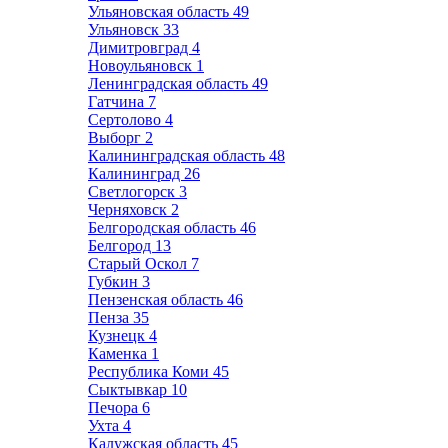
Ульяновская область
49
Ульяновск
33
Димитровград
4
Новоульяновск
1
Ленинградская область
49
Гатчина
7
Сертолово
4
Выборг
2
Калининградская область
48
Калининград
26
Светлогорск
3
Черняховск
2
Белгородская область
46
Белгород
13
Старый Оскол
7
Губкин
3
Пензенская область
46
Пенза
35
Кузнецк
4
Каменка
1
Республика Коми
45
Сыктывкар
10
Печора
6
Ухта
4
Калужская область
45