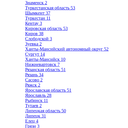
Знаменск
2
Туркестанская область
53
Шымкент
37
Туркестан
11
Кентау
3
Кировская область
53
Киров
38
Слободской
3
Зуевка
2
Ханты-Мансийский автономный округ
52
Сургут
14
Ханты-Мансийск
10
Нижневартовск
7
Рязанская область
51
Рязань
34
Сасово
2
Ряжск
2
Ярославская область
51
Ярославль
28
Рыбинск
11
Тутаев
2
Липецкая область
50
Липецк
31
Елец
4
Грязи
3