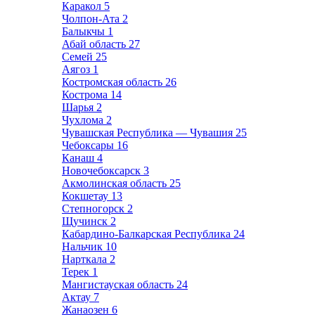
Каракол
5
Чолпон-Ата
2
Балыкчы
1
Абай область
27
Семей
25
Аягоз
1
Костромская область
26
Кострома
14
Шарья
2
Чухлома
2
Чувашская Республика — Чувашия
25
Чебоксары
16
Канаш
4
Новочебоксарск
3
Акмолинская область
25
Кокшетау
13
Степногорск
2
Щучинск
2
Кабардино-Балкарская Республика
24
Нальчик
10
Нарткала
2
Терек
1
Мангистауская область
24
Актау
7
Жанаозен
6