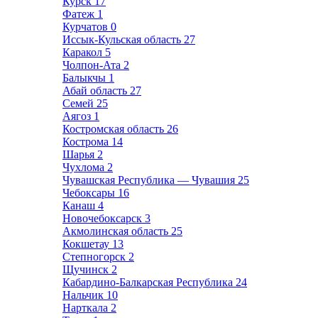
Курск
17
Фатеж
1
Курчатов
0
Иссык-Кульская область
27
Каракол
5
Чолпон-Ата
2
Балыкчы
1
Абай область
27
Семей
25
Аягоз
1
Костромская область
26
Кострома
14
Шарья
2
Чухлома
2
Чувашская Республика — Чувашия
25
Чебоксары
16
Канаш
4
Новочебоксарск
3
Акмолинская область
25
Кокшетау
13
Степногорск
2
Щучинск
2
Кабардино-Балкарская Республика
24
Нальчик
10
Нарткала
2