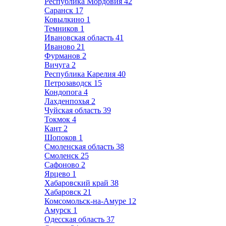
Республика Мордовия
42
Саранск
17
Ковылкино
1
Темников
1
Ивановская область
41
Иваново
21
Фурманов
2
Вичуга
2
Республика Карелия
40
Петрозаводск
15
Кондопога
4
Лахденпохья
2
Чуйская область
39
Токмок
4
Кант
2
Шопоков
1
Смоленская область
38
Смоленск
25
Сафоново
2
Ярцево
1
Хабаровский край
38
Хабаровск
21
Комсомольск-на-Амуре
12
Амурск
1
Одесская область
37