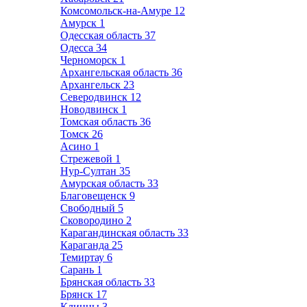
Комсомольск-на-Амуре
12
Амурск
1
Одесская область
37
Одесса
34
Черноморск
1
Архангельская область
36
Архангельск
23
Северодвинск
12
Новодвинск
1
Томская область
36
Томск
26
Асино
1
Стрежевой
1
Нур-Султан
35
Амурская область
33
Благовещенск
9
Свободный
5
Сковородино
2
Карагандинская область
33
Караганда
25
Темиртау
6
Сарань
1
Брянская область
33
Брянск
17
Клинцы
3