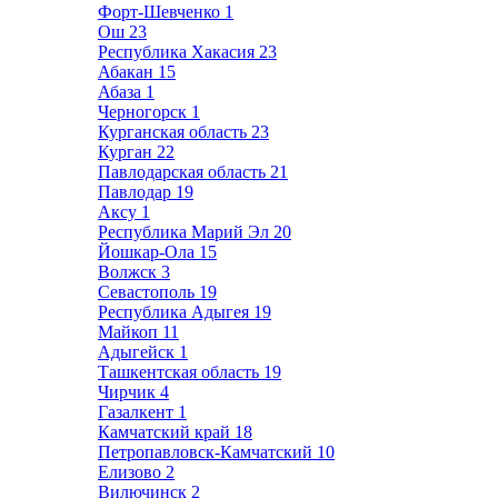
Форт-Шевченко
1
Ош
23
Республика Хакасия
23
Абакан
15
Абаза
1
Черногорск
1
Курганская область
23
Курган
22
Павлодарская область
21
Павлодар
19
Аксу
1
Республика Марий Эл
20
Йошкар-Ола
15
Волжск
3
Севастополь
19
Республика Адыгея
19
Майкоп
11
Адыгейск
1
Ташкентская область
19
Чирчик
4
Газалкент
1
Камчатский край
18
Петропавловск-Камчатский
10
Елизово
2
Вилючинск
2