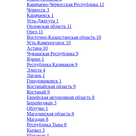
Карачаево-Черкесская Республика
12
Черкесск
3
Карачаевск
1
Усть-Джегута
1
Орловская область
11
Орел
11
Восточно-Казахстанская область
10
Усть-Каменогорск
10
Астана
10
Чувашская Республика
9
Ядрин
1
Республика Калмыкия
9
Элиста
4
Лагань
1
Городовиковск
1
Костанайская область
9
Костанай
9
Еврейская автономная область
8
Биробиджан
3
Облучье
1
Магаданская область
8
Магадан
8
Республика Тыва
8
Кызыл
3
Шагонар
1