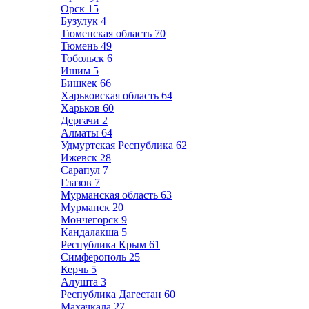
Орск
15
Бузулук
4
Тюменская область
70
Тюмень
49
Тобольск
6
Ишим
5
Бишкек
66
Харьковская область
64
Харьков
60
Дергачи
2
Алматы
64
Удмуртская Республика
62
Ижевск
28
Сарапул
7
Глазов
7
Мурманская область
63
Мурманск
20
Мончегорск
9
Кандалакша
5
Республика Крым
61
Симферополь
25
Керчь
5
Алушта
3
Республика Дагестан
60
Махачкала
27