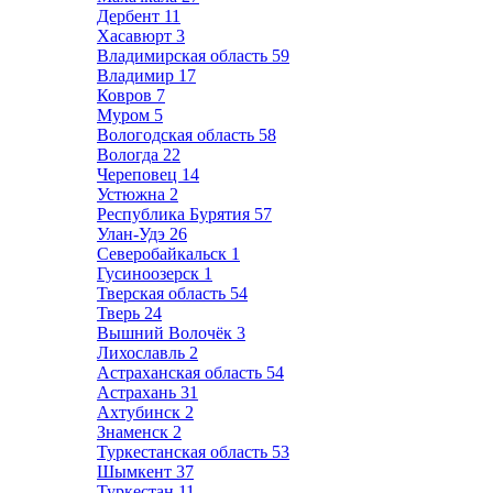
Дербент
11
Хасавюрт
3
Владимирская область
59
Владимир
17
Ковров
7
Муром
5
Вологодская область
58
Вологда
22
Череповец
14
Устюжна
2
Республика Бурятия
57
Улан-Удэ
26
Северобайкальск
1
Гусиноозерск
1
Тверская область
54
Тверь
24
Вышний Волочёк
3
Лихославль
2
Астраханская область
54
Астрахань
31
Ахтубинск
2
Знаменск
2
Туркестанская область
53
Шымкент
37
Туркестан
11