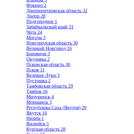
Фокино
2
Днепропетровская область
32
Днепр
28
Подгородное
1
Забайкальский край
31
Чита
24
Могоча
3
Новгородская область
30
Великий Новгород
16
Боровичи
3
Окуловка
2
Псковская область
30
Псков
11
Великие Луки
3
Пустошка
2
Тамбовская область
29
Тамбов
16
Мичуринск
4
Моршанск
3
Республика Саха (Якутия)
29
Якутск
16
Нюрба
1
Вилюйск
1
Курская область
28