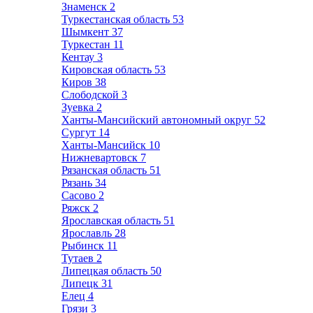
Знаменск
2
Туркестанская область
53
Шымкент
37
Туркестан
11
Кентау
3
Кировская область
53
Киров
38
Слободской
3
Зуевка
2
Ханты-Мансийский автономный округ
52
Сургут
14
Ханты-Мансийск
10
Нижневартовск
7
Рязанская область
51
Рязань
34
Сасово
2
Ряжск
2
Ярославская область
51
Ярославль
28
Рыбинск
11
Тутаев
2
Липецкая область
50
Липецк
31
Елец
4
Грязи
3