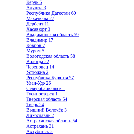
Керчь
5
Алушта
3
Республика Дагестан
60
Махачкала
27
Дербент
11
Хасавюрт
3
Владимирская область
59
Владимир
17
Ковров
7
Муром
5
Вологодская область
58
Вологда
22
Череповец
14
Устюжна
2
Республика Бурятия
57
Улан-Удэ
26
Северобайкальск
1
Гусиноозерск
1
Тверская область
54
Тверь
24
Вышний Волочёк
3
Лихославль
2
Астраханская область
54
Астрахань
31
Ахтубинск
2