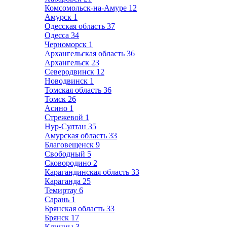
Комсомольск-на-Амуре
12
Амурск
1
Одесская область
37
Одесса
34
Черноморск
1
Архангельская область
36
Архангельск
23
Северодвинск
12
Новодвинск
1
Томская область
36
Томск
26
Асино
1
Стрежевой
1
Нур-Султан
35
Амурская область
33
Благовещенск
9
Свободный
5
Сковородино
2
Карагандинская область
33
Караганда
25
Темиртау
6
Сарань
1
Брянская область
33
Брянск
17
Клинцы
3