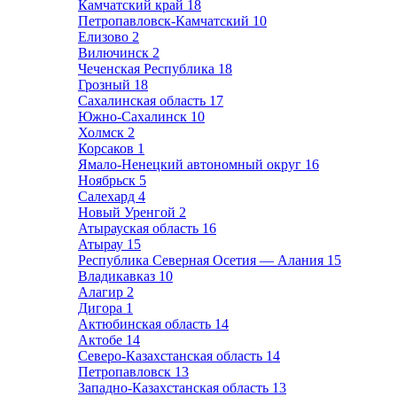
Камчатский край
18
Петропавловск-Камчатский
10
Елизово
2
Вилючинск
2
Чеченская Республика
18
Грозный
18
Сахалинская область
17
Южно-Сахалинск
10
Холмск
2
Корсаков
1
Ямало-Ненецкий автономный округ
16
Ноябрьск
5
Салехард
4
Новый Уренгой
2
Атырауская область
16
Атырау
15
Республика Северная Осетия — Алания
15
Владикавказ
10
Алагир
2
Дигора
1
Актюбинская область
14
Актобе
14
Северо-Казахстанская область
14
Петропавловск
13
Западно-Казахстанская область
13