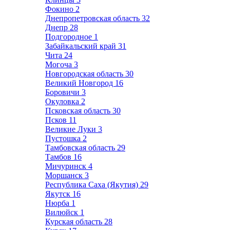
Фокино
2
Днепропетровская область
32
Днепр
28
Подгородное
1
Забайкальский край
31
Чита
24
Могоча
3
Новгородская область
30
Великий Новгород
16
Боровичи
3
Окуловка
2
Псковская область
30
Псков
11
Великие Луки
3
Пустошка
2
Тамбовская область
29
Тамбов
16
Мичуринск
4
Моршанск
3
Республика Саха (Якутия)
29
Якутск
16
Нюрба
1
Вилюйск
1
Курская область
28