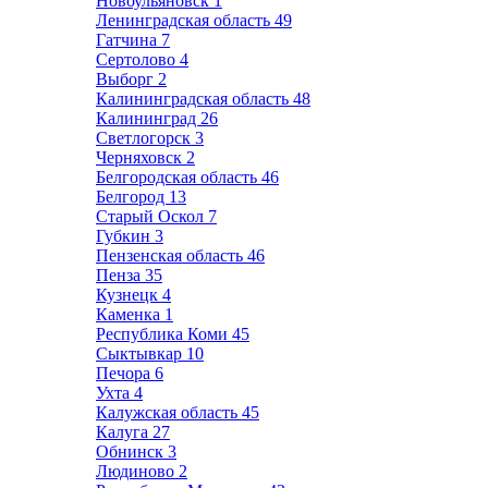
Новоульяновск
1
Ленинградская область
49
Гатчина
7
Сертолово
4
Выборг
2
Калининградская область
48
Калининград
26
Светлогорск
3
Черняховск
2
Белгородская область
46
Белгород
13
Старый Оскол
7
Губкин
3
Пензенская область
46
Пенза
35
Кузнецк
4
Каменка
1
Республика Коми
45
Сыктывкар
10
Печора
6
Ухта
4
Калужская область
45
Калуга
27
Обнинск
3
Людиново
2