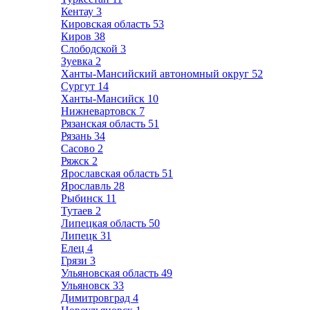
Кентау
3
Кировская область
53
Киров
38
Слободской
3
Зуевка
2
Ханты-Мансийский автономный округ
52
Сургут
14
Ханты-Мансийск
10
Нижневартовск
7
Рязанская область
51
Рязань
34
Сасово
2
Ряжск
2
Ярославская область
51
Ярославль
28
Рыбинск
11
Тутаев
2
Липецкая область
50
Липецк
31
Елец
4
Грязи
3
Ульяновская область
49
Ульяновск
33
Димитровград
4