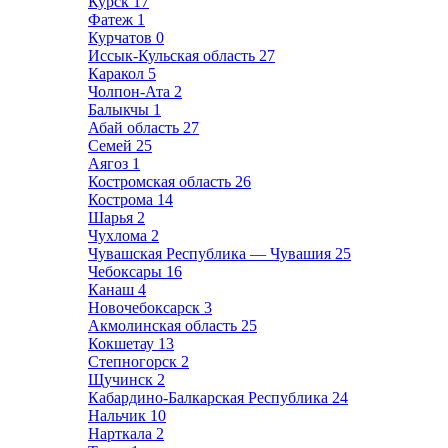
Курск
17
Фатеж
1
Курчатов
0
Иссык-Кульская область
27
Каракол
5
Чолпон-Ата
2
Балыкчы
1
Абай область
27
Семей
25
Аягоз
1
Костромская область
26
Кострома
14
Шарья
2
Чухлома
2
Чувашская Республика — Чувашия
25
Чебоксары
16
Канаш
4
Новочебоксарск
3
Акмолинская область
25
Кокшетау
13
Степногорск
2
Щучинск
2
Кабардино-Балкарская Республика
24
Нальчик
10
Нарткала
2