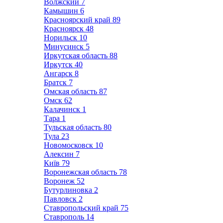
Волжский
7
Камышин
6
Красноярский край
89
Красноярск
48
Норильск
10
Минусинск
5
Иркутская область
88
Иркутск
40
Ангарск
8
Братск
7
Омская область
87
Омск
62
Калачинск
1
Тара
1
Тульская область
80
Тула
23
Новомосковск
10
Алексин
7
Київ
79
Воронежская область
78
Воронеж
52
Бутурлиновка
2
Павловск
2
Ставропольский край
75
Ставрополь
14