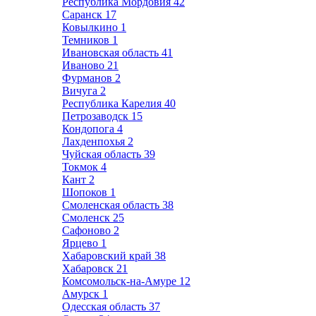
Республика Мордовия
42
Саранск
17
Ковылкино
1
Темников
1
Ивановская область
41
Иваново
21
Фурманов
2
Вичуга
2
Республика Карелия
40
Петрозаводск
15
Кондопога
4
Лахденпохья
2
Чуйская область
39
Токмок
4
Кант
2
Шопоков
1
Смоленская область
38
Смоленск
25
Сафоново
2
Ярцево
1
Хабаровский край
38
Хабаровск
21
Комсомольск-на-Амуре
12
Амурск
1
Одесская область
37