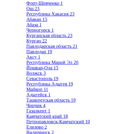
Форт-Шевченко
1
Ош
23
Республика Хакасия
23
Абакан
15
Абаза
1
Черногорск
1
Курганская область
23
Курган
22
Павлодарская область
21
Павлодар
19
Аксу
1
Республика Марий Эл
20
Йошкар-Ола
15
Волжск
3
Севастополь
19
Республика Адыгея
19
Майкоп
11
Адыгейск
1
Ташкентская область
19
Чирчик
4
Газалкент
1
Камчатский край
18
Петропавловск-Камчатский
10
Елизово
2
Вилючинск
2