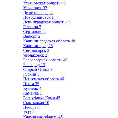
Ульяновская область
49
Ульяновск
33
Димитровград
4
Новоульяновск
1
Ленинградская область
49
Гатчина
7
Сертолово
4
Выборг
2
Калининградская область
48
Калининград
26
Светлогорск
3
Черняховск
2
Белгородская область
46
Белгород
13
Старый Оскол
7
Губкин
3
Пензенская область
46
Пенза
35
Кузнецк
4
Каменка
1
Республика Коми
45
Сыктывкар
10
Печора
6
Ухта
4
Калужская область
45