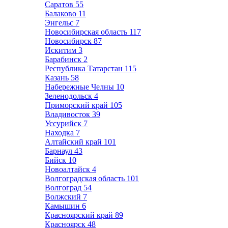
Саратов
55
Балаково
11
Энгельс
7
Новосибирская область
117
Новосибирск
87
Искитим
3
Барабинск
2
Республика Татарстан
115
Казань
58
Набережные Челны
10
Зеленодольск
4
Приморский край
105
Владивосток
39
Уссурийск
7
Находка
7
Алтайский край
101
Барнаул
43
Бийск
10
Новоалтайск
4
Волгоградская область
101
Волгоград
54
Волжский
7
Камышин
6
Красноярский край
89
Красноярск
48