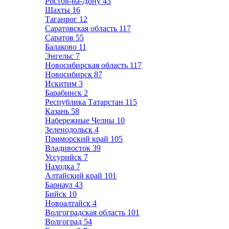
Ростов-на-Дону
43
Шахты
16
Таганрог
12
Саратовская область
117
Саратов
55
Балаково
11
Энгельс
7
Новосибирская область
117
Новосибирск
87
Искитим
3
Барабинск
2
Республика Татарстан
115
Казань
58
Набережные Челны
10
Зеленодольск
4
Приморский край
105
Владивосток
39
Уссурийск
7
Находка
7
Алтайский край
101
Барнаул
43
Бийск
10
Новоалтайск
4
Волгоградская область
101
Волгоград
54