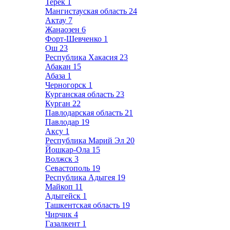
Терек
1
Мангистауская область
24
Актау
7
Жанаозен
6
Форт-Шевченко
1
Ош
23
Республика Хакасия
23
Абакан
15
Абаза
1
Черногорск
1
Курганская область
23
Курган
22
Павлодарская область
21
Павлодар
19
Аксу
1
Республика Марий Эл
20
Йошкар-Ола
15
Волжск
3
Севастополь
19
Республика Адыгея
19
Майкоп
11
Адыгейск
1
Ташкентская область
19
Чирчик
4
Газалкент
1