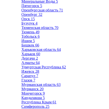
Минеральные Воды
5
Пятигорск
5
Оренбургская область
71
Оренбург
32
Орск
15
Бузулук
4
Тюменская область
70
Тюмень
49
Тобольск
6
Ишим
5
Бишкек
66
Харьковская область
64
Харьков
60
Дергачи
2
Алматы
64
Удмуртская Республика
62
Ижевск
28
Сарапул
7
Глазов
7
Мурманская область
63
Мурманск
20
Мончегорск
9
Кандалакша
5
Республика Крым
61
Симферополь
25