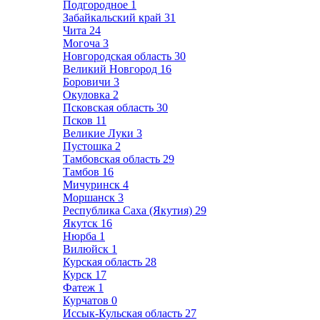
Подгородное
1
Забайкальский край
31
Чита
24
Могоча
3
Новгородская область
30
Великий Новгород
16
Боровичи
3
Окуловка
2
Псковская область
30
Псков
11
Великие Луки
3
Пустошка
2
Тамбовская область
29
Тамбов
16
Мичуринск
4
Моршанск
3
Республика Саха (Якутия)
29
Якутск
16
Нюрба
1
Вилюйск
1
Курская область
28
Курск
17
Фатеж
1
Курчатов
0
Иссык-Кульская область
27