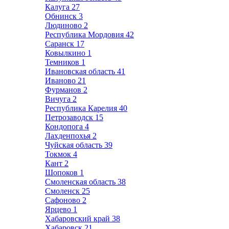
Калуга
27
Обнинск
3
Людиново
2
Республика Мордовия
42
Саранск
17
Ковылкино
1
Темников
1
Ивановская область
41
Иваново
21
Фурманов
2
Вичуга
2
Республика Карелия
40
Петрозаводск
15
Кондопога
4
Лахденпохья
2
Чуйская область
39
Токмок
4
Кант
2
Шопоков
1
Смоленская область
38
Смоленск
25
Сафоново
2
Ярцево
1
Хабаровский край
38
Хабаровск
21