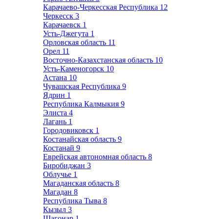
Карачаево-Черкесская Республика
12
Черкесск
3
Карачаевск
1
Усть-Джегута
1
Орловская область
11
Орел
11
Восточно-Казахстанская область
10
Усть-Каменогорск
10
Астана
10
Чувашская Республика
9
Ядрин
1
Республика Калмыкия
9
Элиста
4
Лагань
1
Городовиковск
1
Костанайская область
9
Костанай
9
Еврейская автономная область
8
Биробиджан
3
Облучье
1
Магаданская область
8
Магадан
8
Республика Тыва
8
Кызыл
3
Шагонар
1