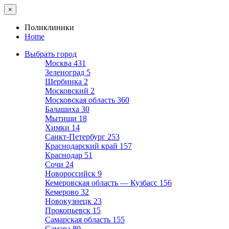
×
Поликлиники
Home
Выбрать город
Москва
431
Зеленоград
5
Щербинка
2
Московский
2
Московская область
360
Балашиха
30
Мытищи
18
Химки
14
Санкт-Петербург
253
Краснодарский край
157
Краснодар
51
Сочи
24
Новороссийск
9
Кемеровская область — Кузбасс
156
Кемерово
32
Новокузнецк
23
Прокопьевск
15
Самарская область
155
Самара
80