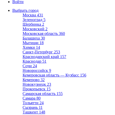
Войти
Выбрать город
Москва
431
Зеленоград
5
Щербинка
2
Московский
2
Московская область
360
Балашиха
30
Мытищи
18
Химки
14
Санкт-Петербург
253
Краснодарский край
157
Краснодар
51
Сочи
24
Новороссийск
9
Кемеровская область — Кузбасс
156
Кемерово
32
Новокузнецк
23
Прокопьевск
15
Самарская область
155
Самара
80
Тольятти
24
Сызрань
11
Ташкент
148