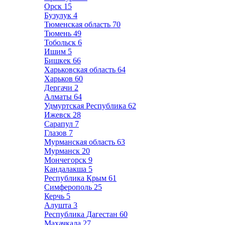
Орск
15
Бузулук
4
Тюменская область
70
Тюмень
49
Тобольск
6
Ишим
5
Бишкек
66
Харьковская область
64
Харьков
60
Дергачи
2
Алматы
64
Удмуртская Республика
62
Ижевск
28
Сарапул
7
Глазов
7
Мурманская область
63
Мурманск
20
Мончегорск
9
Кандалакша
5
Республика Крым
61
Симферополь
25
Керчь
5
Алушта
3
Республика Дагестан
60
Махачкала
27