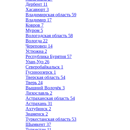
Дербент
11
Хасавюрт
3
Владимирская область
59
Владимир
17
Ковров
7
Муром
5
Вологодская область
58
Вологда
22
Череповец
14
Устюжна
2
Республика Бурятия
57
Улан-Удэ
26
Северобайкальск
1
Гусиноозерск
1
Тверская область
54
Тверь
24
Вышний Волочёк
3
Лихославль
2
Астраханская область
54
Астрахань
31
Ахтубинск
2
Знаменск
2
Туркестанская область
53
Шымкент
37
Туркестан
11