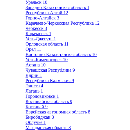
Уральск
10
Западно-Казахтанская область
1
Республика Алтай
12
Горно-Алтайск
3
Карачаево-Черкесская Республика
12
Черкесск
3
Карачаевск
1
Усть-Джегута
1
Орловская область
11
Орел
11
Восточно-Казахстанская область
10
Усть-Каменогорск
10
Астана
10
Чувашская Республика
9
Ядрин
1
Республика Калмыкия
9
Элиста
4
Лагань
1
Городовиковск
1
Костанайская область
9
Костанай
9
Еврейская автономная область
8
Биробиджан
3
Облучье
1
Магаданская область
8