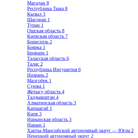
Магадан
8
Республика Тыва
8
Кызыл
3
Шагонар
1
Туран
1
Ошская область
8
Киевская область
7
Бориспіль
2
Боярка
1
Бровари
1
Таласская область
6
Талас
2
Республика Ингушетия
6
Назрань
2
Малгобек
1
Сунжа
1
Жетысу область
4
Талдыкорган
4
Алматинская область
3
Капшагай
1
Киев
3
Нарынская область
3
Нарын
1
Ханты-Мансийский автономный округ — Югра
2
Ненецкий автономный округ
2