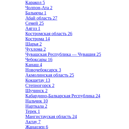
Каракол
5
Чолпон-Ата
2
Балыкчы
1
Абай область
27
Семей
25
Аягоз
1
Костромская область
26
Кострома
14
Шарья
2
Чухлома
2
Чувашская Республика — Чувашия
25
Чебоксары
16
Канаш
4
Новочебоксарск
3
Акмолинская область
25
Кокшетау
13
Степногорск
2
Щучинск
2
Кабардино-Балкарская Республика
24
Нальчик
10
Нарткала
2
Терек
1
Мангистауская область
24
Актау
7
Жанаозен
6