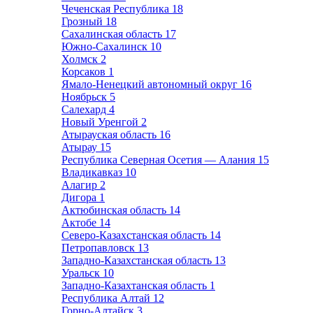
Чеченская Республика
18
Грозный
18
Сахалинская область
17
Южно-Сахалинск
10
Холмск
2
Корсаков
1
Ямало-Ненецкий автономный округ
16
Ноябрьск
5
Салехард
4
Новый Уренгой
2
Атырауская область
16
Атырау
15
Республика Северная Осетия — Алания
15
Владикавказ
10
Алагир
2
Дигора
1
Актюбинская область
14
Актобе
14
Северо-Казахстанская область
14
Петропавловск
13
Западно-Казахстанская область
13
Уральск
10
Западно-Казахтанская область
1
Республика Алтай
12
Горно-Алтайск
3