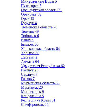
Минеральные Воды
5
Пятигорск
5
Оренбургская область
71
Оренбург
32
Орск
15
Бузулук
4
Тюменская область
70
Тюмень
49
Тобольск
6
Ишим
5
Бишкек
66
Харьковская область
64
Харьков
60
Дергачи
2
Алматы
64
Удмуртская Республика
62
Ижевск
28
Сарапул
7
Глазов
7
Мурманская область
63
Мурманск
20
Мончегорск
9
Кандалакша
5
Республика Крым
61
Симферополь
25