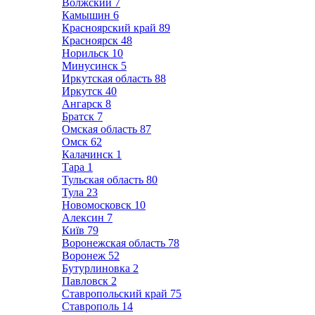
Волжский
7
Камышин
6
Красноярский край
89
Красноярск
48
Норильск
10
Минусинск
5
Иркутская область
88
Иркутск
40
Ангарск
8
Братск
7
Омская область
87
Омск
62
Калачинск
1
Тара
1
Тульская область
80
Тула
23
Новомосковск
10
Алексин
7
Київ
79
Воронежская область
78
Воронеж
52
Бутурлиновка
2
Павловск
2
Ставропольский край
75
Ставрополь
14