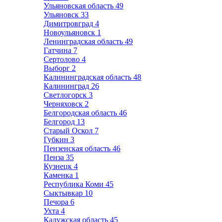
Ульяновская область
49
Ульяновск
33
Димитровград
4
Новоульяновск
1
Ленинградская область
49
Гатчина
7
Сертолово
4
Выборг
2
Калининградская область
48
Калининград
26
Светлогорск
3
Черняховск
2
Белгородская область
46
Белгород
13
Старый Оскол
7
Губкин
3
Пензенская область
46
Пенза
35
Кузнецк
4
Каменка
1
Республика Коми
45
Сыктывкар
10
Печора
6
Ухта
4
Калужская область
45