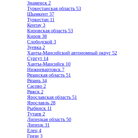
Знаменск
2
Туркестанская область
53
Шымкент
37
Туркестан
11
Кентау
3
Кировская область
53
Киров
38
Слободской
3
Зуевка
2
Ханты-Мансийский автономный округ
52
Сургут
14
Ханты-Мансийск
10
Нижневартовск
7
Рязанская область
51
Рязань
34
Сасово
2
Ряжск
2
Ярославская область
51
Ярославль
28
Рыбинск
11
Тутаев
2
Липецкая область
50
Липецк
31
Елец
4
Грязи
3