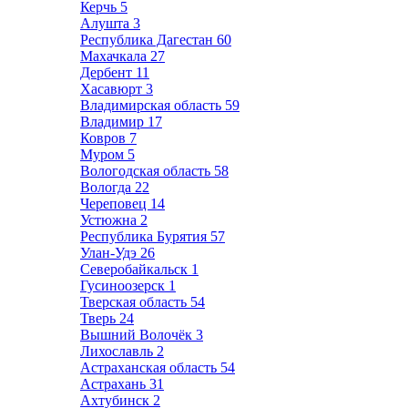
Керчь
5
Алушта
3
Республика Дагестан
60
Махачкала
27
Дербент
11
Хасавюрт
3
Владимирская область
59
Владимир
17
Ковров
7
Муром
5
Вологодская область
58
Вологда
22
Череповец
14
Устюжна
2
Республика Бурятия
57
Улан-Удэ
26
Северобайкальск
1
Гусиноозерск
1
Тверская область
54
Тверь
24
Вышний Волочёк
3
Лихославль
2
Астраханская область
54
Астрахань
31
Ахтубинск
2