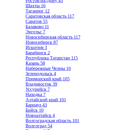
Ростов-на-Дону
43
Шахты
16
Таганрог
12
Саратовская область
117
Саратов
55
Балаково
11
Энгельс
7
Новосибирская область
117
Новосибирск
87
Искитим
3
Барабинск
2
Республика Татарстан
115
Казань
58
Набережные Челны
10
Зеленодольск
4
Приморский край
105
Владивосток
39
Уссурийск
7
Находка
7
Алтайский край
101
Барнаул
43
Бийск
10
Новоалтайск
4
Волгоградская область
101
Волгоград
54