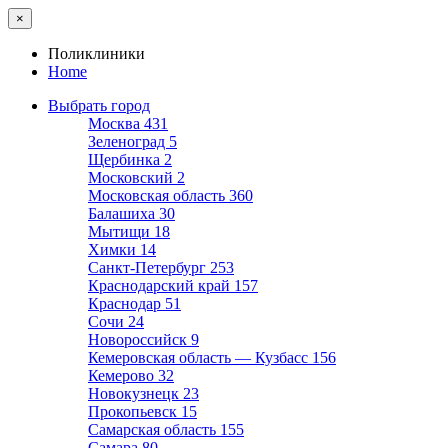
×
Поликлиники
Home
Выбрать город
Москва
431
Зеленоград
5
Щербинка
2
Московский
2
Московская область
360
Балашиха
30
Мытищи
18
Химки
14
Санкт-Петербург
253
Краснодарский край
157
Краснодар
51
Сочи
24
Новороссийск
9
Кемеровская область — Кузбасс
156
Кемерово
32
Новокузнецк
23
Прокопьевск
15
Самарская область
155
Самара
80