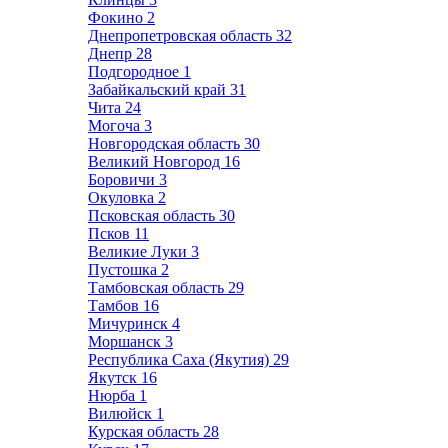
Фокино
2
Днепропетровская область
32
Днепр
28
Подгородное
1
Забайкальский край
31
Чита
24
Могоча
3
Новгородская область
30
Великий Новгород
16
Боровичи
3
Окуловка
2
Псковская область
30
Псков
11
Великие Луки
3
Пустошка
2
Тамбовская область
29
Тамбов
16
Мичуринск
4
Моршанск
3
Республика Саха (Якутия)
29
Якутск
16
Нюрба
1
Вилюйск
1
Курская область
28