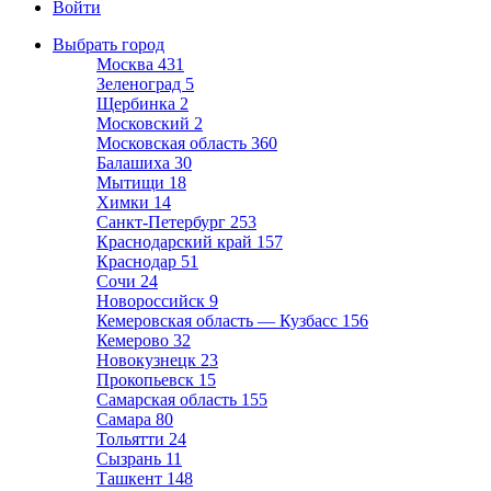
Войти
Выбрать город
Москва
431
Зеленоград
5
Щербинка
2
Московский
2
Московская область
360
Балашиха
30
Мытищи
18
Химки
14
Санкт-Петербург
253
Краснодарский край
157
Краснодар
51
Сочи
24
Новороссийск
9
Кемеровская область — Кузбасс
156
Кемерово
32
Новокузнецк
23
Прокопьевск
15
Самарская область
155
Самара
80
Тольятти
24
Сызрань
11
Ташкент
148