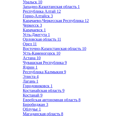
Уральск
10
Западно-Казахтанская область
1
Республика Алтай
12
Горно-Алтайск
3
Карачаево-Черкесская Республика
12
Черкесск
3
Карачаевск
1
Усть-Джегута
1
Орловская область
11
Орел
11
Восточно-Казахстанская область
10
Усть-Каменогорск
10
Астана
10
Чувашская Республика
9
Ядрин
1
Республика Калмыкия
9
Элиста
4
Лагань
1
Городовиковск
1
Костанайская область
9
Костанай
9
Еврейская автономная область
8
Биробиджан
3
Облучье
1
Магаданская область
8