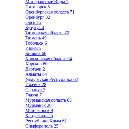
Минеральные Воды
5
Пятигорск
5
Оренбургская область
71
Оренбург
32
Орск
15
Бузулук
4
Тюменская область
70
Тюмень
49
Тобольск
6
Ишим
5
Бишкек
66
Харьковская область
64
Харьков
60
Дергачи
2
Алматы
64
Удмуртская Республика
62
Ижевск
28
Сарапул
7
Глазов
7
Мурманская область
63
Мурманск
20
Мончегорск
9
Кандалакша
5
Республика Крым
61
Симферополь
25