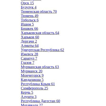
Орск
15
Бузулук
4
Тюменская область
70
Тюмень
49
Тобольск
6
Ишим
5
Бишкек
66
Харьковская область
64
Харьков
60
Дергачи
2
Алматы
64
Удмуртская Республика
62
Ижевск
28
Сарапул
7
Глазов
7
Мурманская область
63
Мурманск
20
Мончегорск
9
Кандалакша
5
Республика Крым
61
Симферополь
25
Керчь
5
Алушта
3
Республика Дагестан
60
Махачкала
27