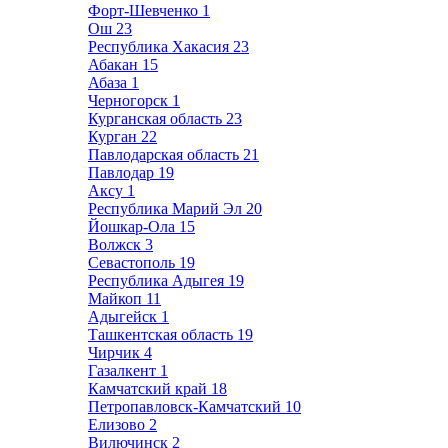
Форт-Шевченко
1
Ош
23
Республика Хакасия
23
Абакан
15
Абаза
1
Черногорск
1
Курганская область
23
Курган
22
Павлодарская область
21
Павлодар
19
Аксу
1
Республика Марий Эл
20
Йошкар-Ола
15
Волжск
3
Севастополь
19
Республика Адыгея
19
Майкоп
11
Адыгейск
1
Ташкентская область
19
Чирчик
4
Газалкент
1
Камчатский край
18
Петропавловск-Камчатский
10
Елизово
2
Вилючинск
2