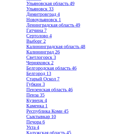
Ульяновская область
49
Ульяновск
33
Димитровград
4
Новоульяновск
1
Ленинградская область
49
Гатчина
7
Сертолово
4
Выборг
2
Калининградская область
48
Калининград
26
Светлогорск
3
Черняховск
2
Белгородская область
46
Белгород
13
Старый Оскол
7
Губкин
3
Пензенская область
46
Пенза
35
Кузнецк
4
Каменка
1
Республика Коми
45
Сыктывкар
10
Печора
6
Ухта
4
Калужская область
45