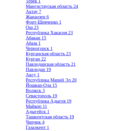
Терек
1
Мангистауская область
24
Актау
7
Жанаозен
6
Форт-Шевченко
1
Ош
23
Республика Хакасия
23
Абакан
15
Абаза
1
Черногорск
1
Курганская область
23
Курган
22
Павлодарская область
21
Павлодар
19
Аксу
1
Республика Марий Эл
20
Йошкар-Ола
15
Волжск
3
Севастополь
19
Республика Адыгея
19
Майкоп
11
Адыгейск
1
Ташкентская область
19
Чирчик
4
Газалкент
1