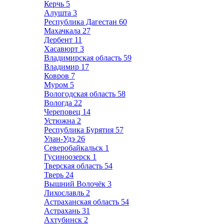
Керчь
5
Алушта
3
Республика Дагестан
60
Махачкала
27
Дербент
11
Хасавюрт
3
Владимирская область
59
Владимир
17
Ковров
7
Муром
5
Вологодская область
58
Вологда
22
Череповец
14
Устюжна
2
Республика Бурятия
57
Улан-Удэ
26
Северобайкальск
1
Гусиноозерск
1
Тверская область
54
Тверь
24
Вышний Волочёк
3
Лихославль
2
Астраханская область
54
Астрахань
31
Ахтубинск
2