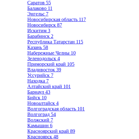
Саратов
55
Балаково
11
Энгельс
7
Новосибирская область
117
Новосибирск
87
Искитим
3
Барабинск
2
Республика Татарстан
115
Казань
58
Набережные Челны
10
Зеленодольск
4
Приморский край
105
Владивосток
39
Уссурийск
7
Находка
7
Алтайский край
101
Барнаул
43
Бийск
10
Новоалтайск
4
Волгоградская область
101
Волгоград
54
Волжский
7
Камышин
6
Красноярский край
89
Красноярск
48