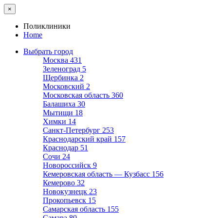
×
Поликлиники
Home
Выбрать город
Москва
431
Зеленоград
5
Щербинка
2
Московский
2
Московская область
360
Балашиха
30
Мытищи
18
Химки
14
Санкт-Петербург
253
Краснодарский край
157
Краснодар
51
Сочи
24
Новороссийск
9
Кемеровская область — Кузбасс
156
Кемерово
32
Новокузнецк
23
Прокопьевск
15
Самарская область
155
Самара
80