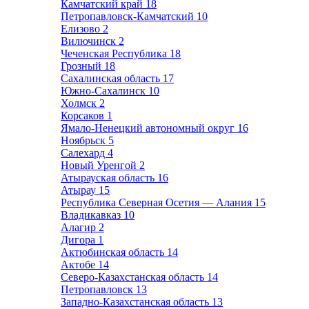
Камчатский край
18
Петропавловск-Камчатский
10
Елизово
2
Вилючинск
2
Чеченская Республика
18
Грозный
18
Сахалинская область
17
Южно-Сахалинск
10
Холмск
2
Корсаков
1
Ямало-Ненецкий автономный округ
16
Ноябрьск
5
Салехард
4
Новый Уренгой
2
Атырауская область
16
Атырау
15
Республика Северная Осетия — Алания
15
Владикавказ
10
Алагир
2
Дигора
1
Актюбинская область
14
Актобе
14
Северо-Казахстанская область
14
Петропавловск
13
Западно-Казахстанская область
13