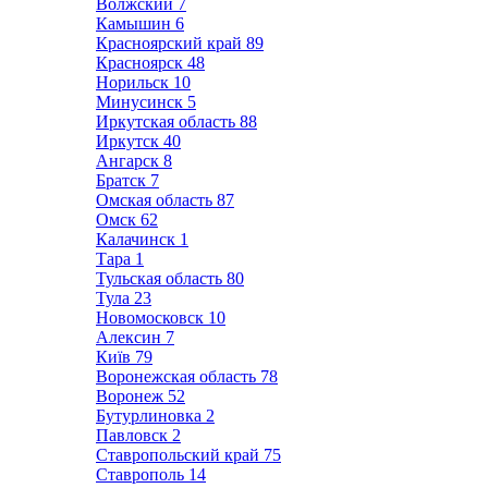
Волжский
7
Камышин
6
Красноярский край
89
Красноярск
48
Норильск
10
Минусинск
5
Иркутская область
88
Иркутск
40
Ангарск
8
Братск
7
Омская область
87
Омск
62
Калачинск
1
Тара
1
Тульская область
80
Тула
23
Новомосковск
10
Алексин
7
Київ
79
Воронежская область
78
Воронеж
52
Бутурлиновка
2
Павловск
2
Ставропольский край
75
Ставрополь
14