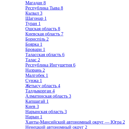
Магадан
8
Республика Тыва
8
Кызыл
3
Шагонар
1
Туран
1
Ошская область
8
Киевская область
7
Бориспіль
2
Боярка
1
Бровари
1
Таласская область
6
Талас
2
Республика Ингушетия
6
Назрань
2
Малгобек
1
Сунжа
1
Жетысу область
4
Талдыкорган
4
Алматинская область
3
Капшагай
1
Киев
3
Нарынская область
3
Нарын
1
Ханты-Мансийский автономный округ — Югра
2
Ненецкий автономный округ
2