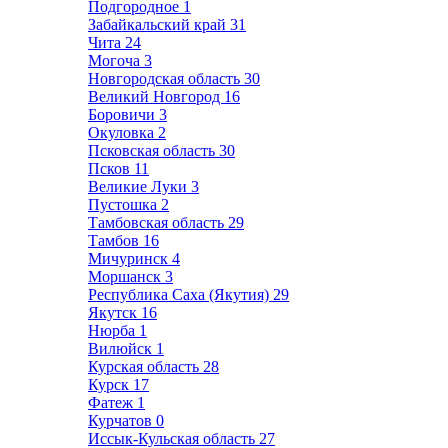
Подгородное
1
Забайкальский край
31
Чита
24
Могоча
3
Новгородская область
30
Великий Новгород
16
Боровичи
3
Окуловка
2
Псковская область
30
Псков
11
Великие Луки
3
Пустошка
2
Тамбовская область
29
Тамбов
16
Мичуринск
4
Моршанск
3
Республика Саха (Якутия)
29
Якутск
16
Нюрба
1
Вилюйск
1
Курская область
28
Курск
17
Фатеж
1
Курчатов
0
Иссык-Кульская область
27