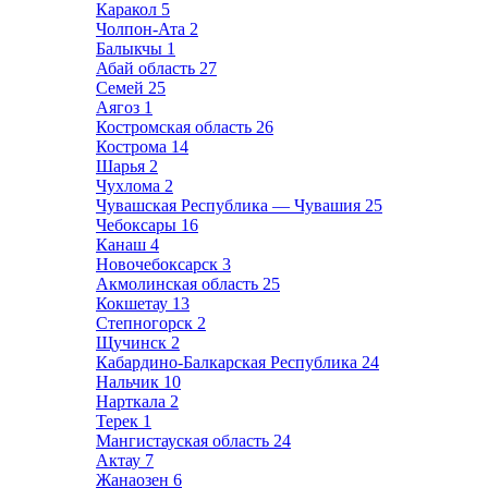
Каракол
5
Чолпон-Ата
2
Балыкчы
1
Абай область
27
Семей
25
Аягоз
1
Костромская область
26
Кострома
14
Шарья
2
Чухлома
2
Чувашская Республика — Чувашия
25
Чебоксары
16
Канаш
4
Новочебоксарск
3
Акмолинская область
25
Кокшетау
13
Степногорск
2
Щучинск
2
Кабардино-Балкарская Республика
24
Нальчик
10
Нарткала
2
Терек
1
Мангистауская область
24
Актау
7
Жанаозен
6