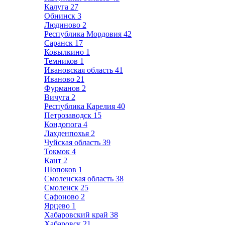
Калуга
27
Обнинск
3
Людиново
2
Республика Мордовия
42
Саранск
17
Ковылкино
1
Темников
1
Ивановская область
41
Иваново
21
Фурманов
2
Вичуга
2
Республика Карелия
40
Петрозаводск
15
Кондопога
4
Лахденпохья
2
Чуйская область
39
Токмок
4
Кант
2
Шопоков
1
Смоленская область
38
Смоленск
25
Сафоново
2
Ярцево
1
Хабаровский край
38
Хабаровск
21