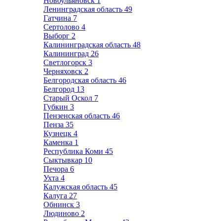
Новоульяновск
1
Ленинградская область
49
Гатчина
7
Сертолово
4
Выборг
2
Калининградская область
48
Калининград
26
Светлогорск
3
Черняховск
2
Белгородская область
46
Белгород
13
Старый Оскол
7
Губкин
3
Пензенская область
46
Пенза
35
Кузнецк
4
Каменка
1
Республика Коми
45
Сыктывкар
10
Печора
6
Ухта
4
Калужская область
45
Калуга
27
Обнинск
3
Людиново
2