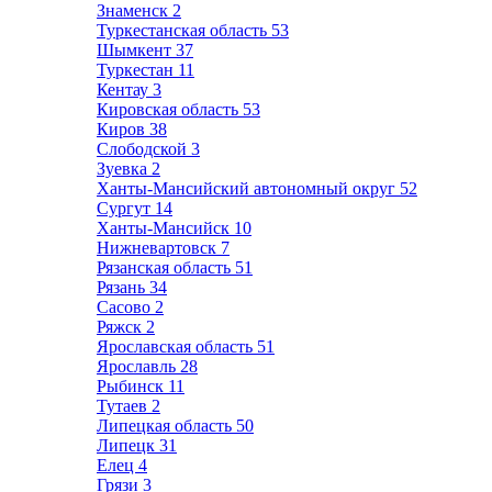
Знаменск
2
Туркестанская область
53
Шымкент
37
Туркестан
11
Кентау
3
Кировская область
53
Киров
38
Слободской
3
Зуевка
2
Ханты-Мансийский автономный округ
52
Сургут
14
Ханты-Мансийск
10
Нижневартовск
7
Рязанская область
51
Рязань
34
Сасово
2
Ряжск
2
Ярославская область
51
Ярославль
28
Рыбинск
11
Тутаев
2
Липецкая область
50
Липецк
31
Елец
4
Грязи
3