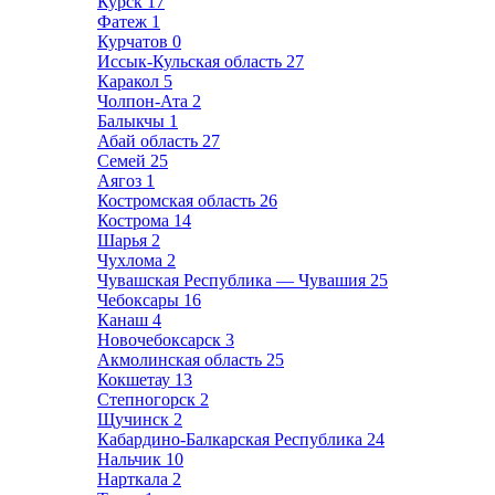
Курск
17
Фатеж
1
Курчатов
0
Иссык-Кульская область
27
Каракол
5
Чолпон-Ата
2
Балыкчы
1
Абай область
27
Семей
25
Аягоз
1
Костромская область
26
Кострома
14
Шарья
2
Чухлома
2
Чувашская Республика — Чувашия
25
Чебоксары
16
Канаш
4
Новочебоксарск
3
Акмолинская область
25
Кокшетау
13
Степногорск
2
Щучинск
2
Кабардино-Балкарская Республика
24
Нальчик
10
Нарткала
2