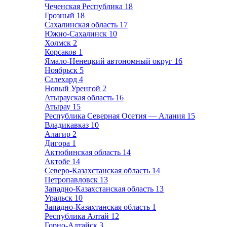
Чеченская Республика
18
Грозный
18
Сахалинская область
17
Южно-Сахалинск
10
Холмск
2
Корсаков
1
Ямало-Ненецкий автономный округ
16
Ноябрьск
5
Салехард
4
Новый Уренгой
2
Атырауская область
16
Атырау
15
Республика Северная Осетия — Алания
15
Владикавказ
10
Алагир
2
Дигора
1
Актюбинская область
14
Актобе
14
Северо-Казахстанская область
14
Петропавловск
13
Западно-Казахстанская область
13
Уральск
10
Западно-Казахтанская область
1
Республика Алтай
12
Горно-Алтайск
3