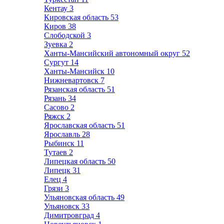
Кентау
3
Кировская область
53
Киров
38
Слободской
3
Зуевка
2
Ханты-Мансийский автономный округ
52
Сургут
14
Ханты-Мансийск
10
Нижневартовск
7
Рязанская область
51
Рязань
34
Сасово
2
Ряжск
2
Ярославская область
51
Ярославль
28
Рыбинск
11
Тутаев
2
Липецкая область
50
Липецк
31
Елец
4
Грязи
3
Ульяновская область
49
Ульяновск
33
Димитровград
4