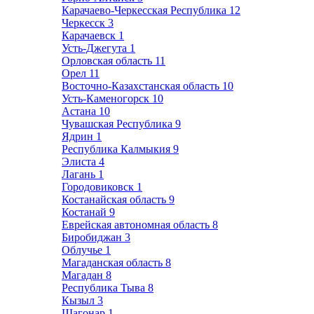
Карачаево-Черкесская Республика
12
Черкесск
3
Карачаевск
1
Усть-Джегута
1
Орловская область
11
Орел
11
Восточно-Казахстанская область
10
Усть-Каменогорск
10
Астана
10
Чувашская Республика
9
Ядрин
1
Республика Калмыкия
9
Элиста
4
Лагань
1
Городовиковск
1
Костанайская область
9
Костанай
9
Еврейская автономная область
8
Биробиджан
3
Облучье
1
Магаданская область
8
Магадан
8
Республика Тыва
8
Кызыл
3
Шагонар
1