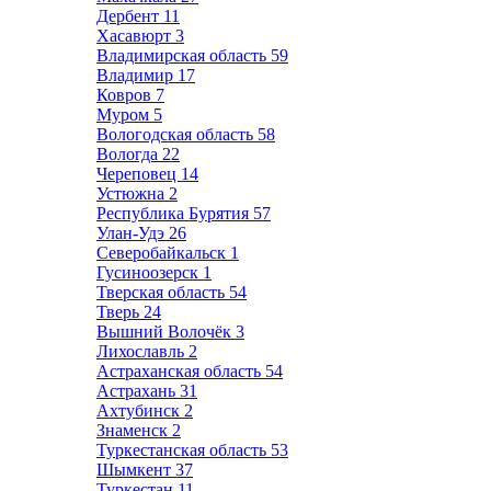
Дербент
11
Хасавюрт
3
Владимирская область
59
Владимир
17
Ковров
7
Муром
5
Вологодская область
58
Вологда
22
Череповец
14
Устюжна
2
Республика Бурятия
57
Улан-Удэ
26
Северобайкальск
1
Гусиноозерск
1
Тверская область
54
Тверь
24
Вышний Волочёк
3
Лихославль
2
Астраханская область
54
Астрахань
31
Ахтубинск
2
Знаменск
2
Туркестанская область
53
Шымкент
37
Туркестан
11