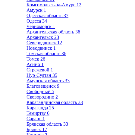
Комсомольск-на-Амуре
12
Амурск
1
Одесская область
37
Одесса
34
Черноморск
1
Архангельская область
36
Архангельск
23
Северодвинск
12
Новодвинск
1
Томская область
36
Томск
26
Асино
1
Стрежевой
1
Нур-Султан
35
Амурская область
33
Благовещенск
9
Свободный
5
Сковородино
2
Карагандинская область
33
Караганда
25
Темиртау
6
Сарань
1
Брянская область
33
Брянск
17
Клинцы
3