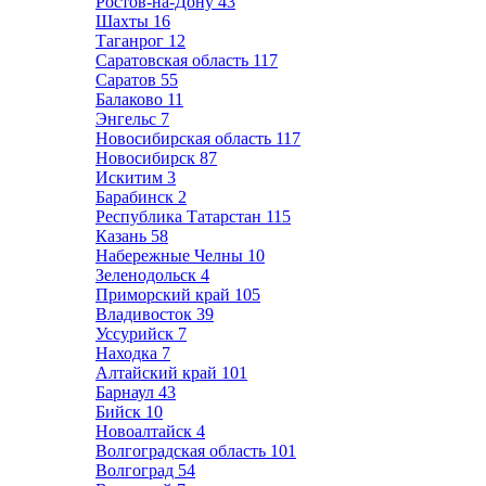
Ростов-на-Дону
43
Шахты
16
Таганрог
12
Саратовская область
117
Саратов
55
Балаково
11
Энгельс
7
Новосибирская область
117
Новосибирск
87
Искитим
3
Барабинск
2
Республика Татарстан
115
Казань
58
Набережные Челны
10
Зеленодольск
4
Приморский край
105
Владивосток
39
Уссурийск
7
Находка
7
Алтайский край
101
Барнаул
43
Бийск
10
Новоалтайск
4
Волгоградская область
101
Волгоград
54