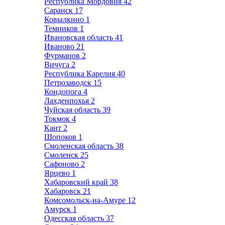
Республика Мордовия
42
Саранск
17
Ковылкино
1
Темников
1
Ивановская область
41
Иваново
21
Фурманов
2
Вичуга
2
Республика Карелия
40
Петрозаводск
15
Кондопога
4
Лахденпохья
2
Чуйская область
39
Токмок
4
Кант
2
Шопоков
1
Смоленская область
38
Смоленск
25
Сафоново
2
Ярцево
1
Хабаровский край
38
Хабаровск
21
Комсомольск-на-Амуре
12
Амурск
1
Одесская область
37