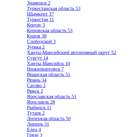
Знаменск
2
Туркестанская область
53
Шымкент
37
Туркестан
11
Кентау
3
Кировская область
53
Киров
38
Слободской
3
Зуевка
2
Ханты-Мансийский автономный округ
52
Сургут
14
Ханты-Мансийск
10
Нижневартовск
7
Рязанская область
51
Рязань
34
Сасово
2
Ряжск
2
Ярославская область
51
Ярославль
28
Рыбинск
11
Тутаев
2
Липецкая область
50
Липецк
31
Елец
4
Грязи
3