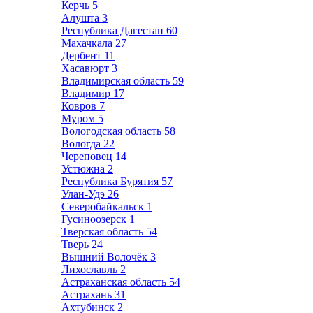
Керчь
5
Алушта
3
Республика Дагестан
60
Махачкала
27
Дербент
11
Хасавюрт
3
Владимирская область
59
Владимир
17
Ковров
7
Муром
5
Вологодская область
58
Вологда
22
Череповец
14
Устюжна
2
Республика Бурятия
57
Улан-Удэ
26
Северобайкальск
1
Гусиноозерск
1
Тверская область
54
Тверь
24
Вышний Волочёк
3
Лихославль
2
Астраханская область
54
Астрахань
31
Ахтубинск
2