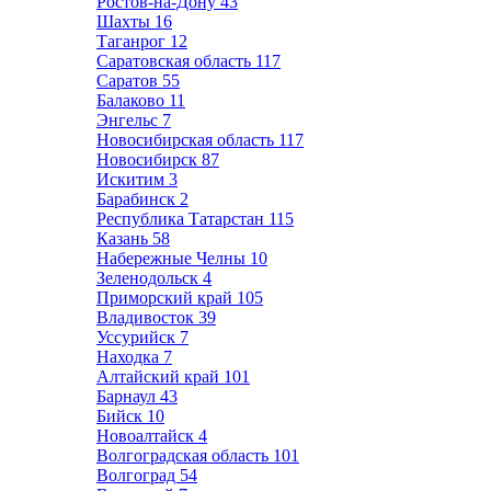
Ростов-на-Дону
43
Шахты
16
Таганрог
12
Саратовская область
117
Саратов
55
Балаково
11
Энгельс
7
Новосибирская область
117
Новосибирск
87
Искитим
3
Барабинск
2
Республика Татарстан
115
Казань
58
Набережные Челны
10
Зеленодольск
4
Приморский край
105
Владивосток
39
Уссурийск
7
Находка
7
Алтайский край
101
Барнаул
43
Бийск
10
Новоалтайск
4
Волгоградская область
101
Волгоград
54