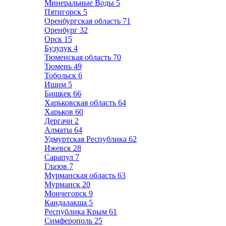
Минеральные Воды
5
Пятигорск
5
Оренбургская область
71
Оренбург
32
Орск
15
Бузулук
4
Тюменская область
70
Тюмень
49
Тобольск
6
Ишим
5
Бишкек
66
Харьковская область
64
Харьков
60
Дергачи
2
Алматы
64
Удмуртская Республика
62
Ижевск
28
Сарапул
7
Глазов
7
Мурманская область
63
Мурманск
20
Мончегорск
9
Кандалакша
5
Республика Крым
61
Симферополь
25