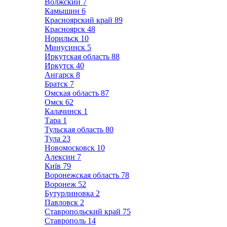
Волжский
7
Камышин
6
Красноярский край
89
Красноярск
48
Норильск
10
Минусинск
5
Иркутская область
88
Иркутск
40
Ангарск
8
Братск
7
Омская область
87
Омск
62
Калачинск
1
Тара
1
Тульская область
80
Тула
23
Новомосковск
10
Алексин
7
Київ
79
Воронежская область
78
Воронеж
52
Бутурлиновка
2
Павловск
2
Ставропольский край
75
Ставрополь
14