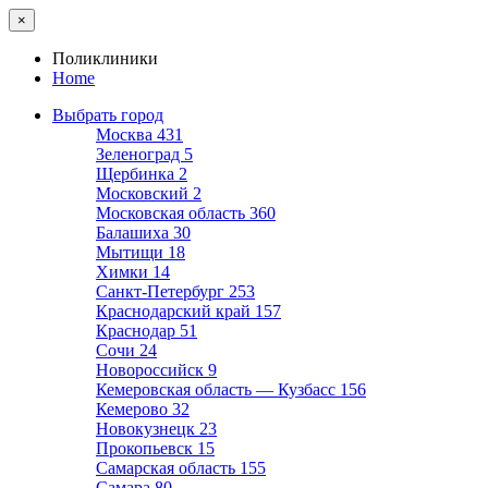
×
Поликлиники
Home
Выбрать город
Москва
431
Зеленоград
5
Щербинка
2
Московский
2
Московская область
360
Балашиха
30
Мытищи
18
Химки
14
Санкт-Петербург
253
Краснодарский край
157
Краснодар
51
Сочи
24
Новороссийск
9
Кемеровская область — Кузбасс
156
Кемерово
32
Новокузнецк
23
Прокопьевск
15
Самарская область
155
Самара
80