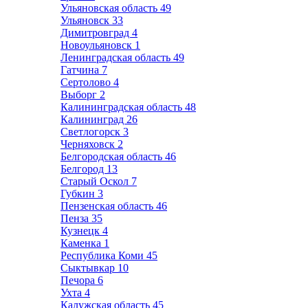
Ульяновская область
49
Ульяновск
33
Димитровград
4
Новоульяновск
1
Ленинградская область
49
Гатчина
7
Сертолово
4
Выборг
2
Калининградская область
48
Калининград
26
Светлогорск
3
Черняховск
2
Белгородская область
46
Белгород
13
Старый Оскол
7
Губкин
3
Пензенская область
46
Пенза
35
Кузнецк
4
Каменка
1
Республика Коми
45
Сыктывкар
10
Печора
6
Ухта
4
Калужская область
45