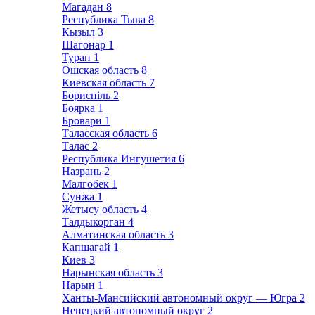
Магадан
8
Республика Тыва
8
Кызыл
3
Шагонар
1
Туран
1
Ошская область
8
Киевская область
7
Бориспіль
2
Боярка
1
Бровари
1
Таласская область
6
Талас
2
Республика Ингушетия
6
Назрань
2
Малгобек
1
Сунжа
1
Жетысу область
4
Талдыкорган
4
Алматинская область
3
Капшагай
1
Киев
3
Нарынская область
3
Нарын
1
Ханты-Мансийский автономный округ — Югра
2
Ненецкий автономный округ
2