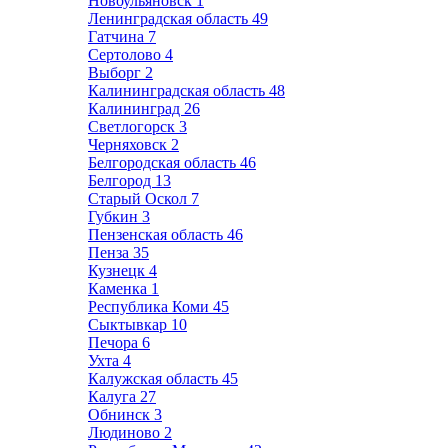
Новоульяновск
1
Ленинградская область
49
Гатчина
7
Сертолово
4
Выборг
2
Калининградская область
48
Калининград
26
Светлогорск
3
Черняховск
2
Белгородская область
46
Белгород
13
Старый Оскол
7
Губкин
3
Пензенская область
46
Пенза
35
Кузнецк
4
Каменка
1
Республика Коми
45
Сыктывкар
10
Печора
6
Ухта
4
Калужская область
45
Калуга
27
Обнинск
3
Людиново
2