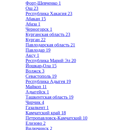
Форт-Шевченко
1
Ош
23
Республика Хакасия
23
Абакан
15
Абаза
1
Черногорск
1
Курганская область
23
Курган
22
Павлодарская область
21
Павлодар
19
Аксу
1
Республика Марий Эл
20
Йошкар-Ола
15
Волжск
3
Севастополь
19
Республика Адыгея
19
Майкоп
11
Адыгейск
1
Ташкентская область
19
Чирчик
4
Газалкент
1
Камчатский край
18
Петропавловск-Камчатский
10
Елизово
2
Вилючинск
2