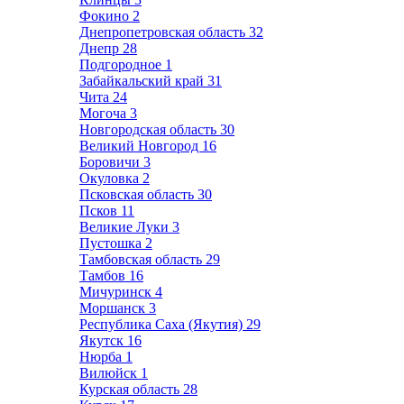
Фокино
2
Днепропетровская область
32
Днепр
28
Подгородное
1
Забайкальский край
31
Чита
24
Могоча
3
Новгородская область
30
Великий Новгород
16
Боровичи
3
Окуловка
2
Псковская область
30
Псков
11
Великие Луки
3
Пустошка
2
Тамбовская область
29
Тамбов
16
Мичуринск
4
Моршанск
3
Республика Саха (Якутия)
29
Якутск
16
Нюрба
1
Вилюйск
1
Курская область
28