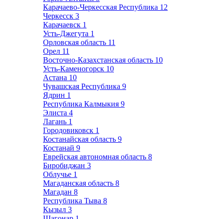
Карачаево-Черкесская Республика
12
Черкесск
3
Карачаевск
1
Усть-Джегута
1
Орловская область
11
Орел
11
Восточно-Казахстанская область
10
Усть-Каменогорск
10
Астана
10
Чувашская Республика
9
Ядрин
1
Республика Калмыкия
9
Элиста
4
Лагань
1
Городовиковск
1
Костанайская область
9
Костанай
9
Еврейская автономная область
8
Биробиджан
3
Облучье
1
Магаданская область
8
Магадан
8
Республика Тыва
8
Кызыл
3
Шагонар
1