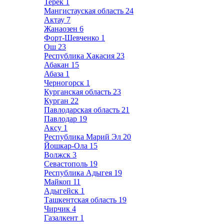
Терек
1
Мангистауская область
24
Актау
7
Жанаозен
6
Форт-Шевченко
1
Ош
23
Республика Хакасия
23
Абакан
15
Абаза
1
Черногорск
1
Курганская область
23
Курган
22
Павлодарская область
21
Павлодар
19
Аксу
1
Республика Марий Эл
20
Йошкар-Ола
15
Волжск
3
Севастополь
19
Республика Адыгея
19
Майкоп
11
Адыгейск
1
Ташкентская область
19
Чирчик
4
Газалкент
1