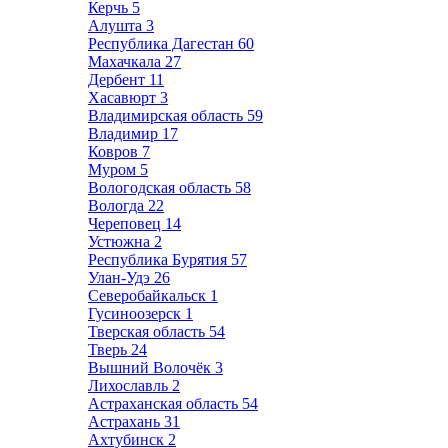
Керчь
5
Алушта
3
Республика Дагестан
60
Махачкала
27
Дербент
11
Хасавюрт
3
Владимирская область
59
Владимир
17
Ковров
7
Муром
5
Вологодская область
58
Вологда
22
Череповец
14
Устюжна
2
Республика Бурятия
57
Улан-Удэ
26
Северобайкальск
1
Гусиноозерск
1
Тверская область
54
Тверь
24
Вышний Волочёк
3
Лихославль
2
Астраханская область
54
Астрахань
31
Ахтубинск
2