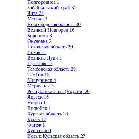
Подгородное
1
Забайкальский край
31
Чита
24
Могоча
3
Новгородская область
30
Великий Новгород
16
Боровичи
3
Окуловка
2
Псковская область
30
Псков
11
Великие Луки
3
Пустошка
2
Тамбовская область
29
Тамбов
16
Мичуринск
4
Моршанск
3
Республика Саха (Якутия)
29
Якутск
16
Нюрба
1
Вилюйск
1
Курская область
28
Курск
17
Фатеж
1
Курчатов
0
Иссык-Кульская область
27