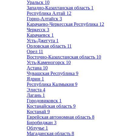
Уральск
10
Западно-Казахтанская область
1
Республика Алтай
12
Горно-Алтайск
3
Карачаево-Черкесская Республика
12
Черкесск
3
Карачаевск
1
Усть-Джегута
1
Орловская область
11
Орел
11
Восточно-Казахстанская область
10
Усть-Каменогорск
10
Астана
10
Чувашская Республика
9
Ядрин
1
Республика Калмыкия
9
Элиста
4
Лагань
1
Городовиковск
1
Костанайская область
9
Костанай
9
Еврейская автономная область
8
Биробиджан
3
Облучье
1
Магаданская область
8