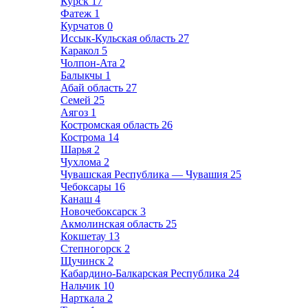
Курск
17
Фатеж
1
Курчатов
0
Иссык-Кульская область
27
Каракол
5
Чолпон-Ата
2
Балыкчы
1
Абай область
27
Семей
25
Аягоз
1
Костромская область
26
Кострома
14
Шарья
2
Чухлома
2
Чувашская Республика — Чувашия
25
Чебоксары
16
Канаш
4
Новочебоксарск
3
Акмолинская область
25
Кокшетау
13
Степногорск
2
Щучинск
2
Кабардино-Балкарская Республика
24
Нальчик
10
Нарткала
2