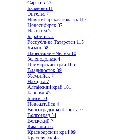
Саратов
55
Балаково
11
Энгельс
7
Новосибирская область
117
Новосибирск
87
Искитим
3
Барабинск
2
Республика Татарстан
115
Казань
58
Набережные Челны
10
Зеленодольск
4
Приморский край
105
Владивосток
39
Уссурийск
7
Находка
7
Алтайский край
101
Барнаул
43
Бийск
10
Новоалтайск
4
Волгоградская область
101
Волгоград
54
Волжский
7
Камышин
6
Красноярский край
89
Красноярск
48