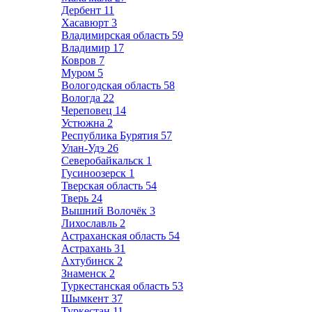
Дербент
11
Хасавюрт
3
Владимирская область
59
Владимир
17
Ковров
7
Муром
5
Вологодская область
58
Вологда
22
Череповец
14
Устюжна
2
Республика Бурятия
57
Улан-Удэ
26
Северобайкальск
1
Гусиноозерск
1
Тверская область
54
Тверь
24
Вышний Волочёк
3
Лихославль
2
Астраханская область
54
Астрахань
31
Ахтубинск
2
Знаменск
2
Туркестанская область
53
Шымкент
37
Туркестан
11