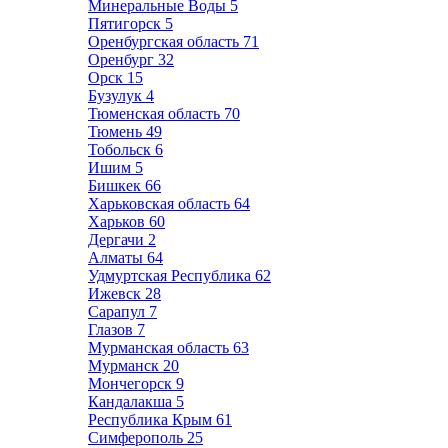
Минеральные Воды
5
Пятигорск
5
Оренбургская область
71
Оренбург
32
Орск
15
Бузулук
4
Тюменская область
70
Тюмень
49
Тобольск
6
Ишим
5
Бишкек
66
Харьковская область
64
Харьков
60
Дергачи
2
Алматы
64
Удмуртская Республика
62
Ижевск
28
Сарапул
7
Глазов
7
Мурманская область
63
Мурманск
20
Мончегорск
9
Кандалакша
5
Республика Крым
61
Симферополь
25