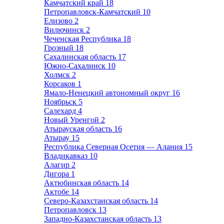
Камчатский край
18
Петропавловск-Камчатский
10
Елизово
2
Вилючинск
2
Чеченская Республика
18
Грозный
18
Сахалинская область
17
Южно-Сахалинск
10
Холмск
2
Корсаков
1
Ямало-Ненецкий автономный округ
16
Ноябрьск
5
Салехард
4
Новый Уренгой
2
Атырауская область
16
Атырау
15
Республика Северная Осетия — Алания
15
Владикавказ
10
Алагир
2
Дигора
1
Актюбинская область
14
Актобе
14
Северо-Казахстанская область
14
Петропавловск
13
Западно-Казахстанская область
13