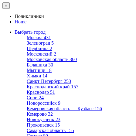
×
Поликлиники
Home
Выбрать город
Москва
431
Зеленоград
5
Щербинка
2
Московский
2
Московская область
360
Балашиха
30
Мытищи
18
Химки
14
Санкт-Петербург
253
Краснодарский край
157
Краснодар
51
Сочи
24
Новороссийск
9
Кемеровская область — Кузбасс
156
Кемерово
32
Новокузнецк
23
Прокопьевск
15
Самарская область
155
Самара
80