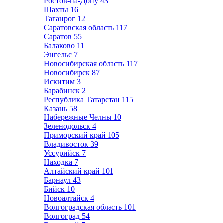
Ростов-на-Дону
43
Шахты
16
Таганрог
12
Саратовская область
117
Саратов
55
Балаково
11
Энгельс
7
Новосибирская область
117
Новосибирск
87
Искитим
3
Барабинск
2
Республика Татарстан
115
Казань
58
Набережные Челны
10
Зеленодольск
4
Приморский край
105
Владивосток
39
Уссурийск
7
Находка
7
Алтайский край
101
Барнаул
43
Бийск
10
Новоалтайск
4
Волгоградская область
101
Волгоград
54