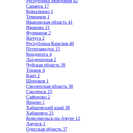
Республика Мордовия
42
Саранск
17
Ковылкино
1
Темников
1
Ивановская область
41
Иваново
21
Фурманов
2
Вичуга
2
Республика Карелия
40
Петрозаводск
15
Кондопога
4
Лахденпохья
2
Чуйская область
39
Токмок
4
Кант
2
Шопоков
1
Смоленская область
38
Смоленск
25
Сафоново
2
Ярцево
1
Хабаровский край
38
Хабаровск
21
Комсомольск-на-Амуре
12
Амурск
1
Одесская область
37