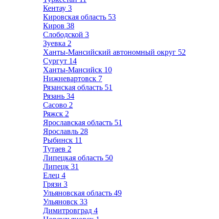
Кентау
3
Кировская область
53
Киров
38
Слободской
3
Зуевка
2
Ханты-Мансийский автономный округ
52
Сургут
14
Ханты-Мансийск
10
Нижневартовск
7
Рязанская область
51
Рязань
34
Сасово
2
Ряжск
2
Ярославская область
51
Ярославль
28
Рыбинск
11
Тутаев
2
Липецкая область
50
Липецк
31
Елец
4
Грязи
3
Ульяновская область
49
Ульяновск
33
Димитровград
4