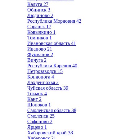
Калуга
27
Обнинск
3
Людиново
2
Республика Мордовия
42
Саранск
17
Ковылкино
1
Темников
1
Ивановская область
41
Иваново
21
Фурманов
2
Вичуга
2
Республика Карелия
40
Петрозаводск
15
Кондопога
4
Лахденпохья
2
Чуйская область
39
Токмок
4
Кант
2
Шопоков
1
Смоленская область
38
Смоленск
25
Сафоново
2
Ярцево
1
Хабаровский край
38
Хабаровск
21