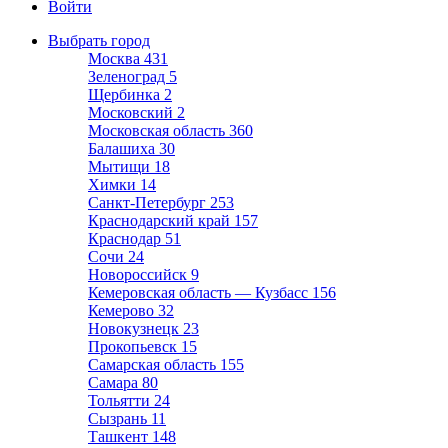
Войти
Выбрать город
Москва
431
Зеленоград
5
Щербинка
2
Московский
2
Московская область
360
Балашиха
30
Мытищи
18
Химки
14
Санкт-Петербург
253
Краснодарский край
157
Краснодар
51
Сочи
24
Новороссийск
9
Кемеровская область — Кузбасс
156
Кемерово
32
Новокузнецк
23
Прокопьевск
15
Самарская область
155
Самара
80
Тольятти
24
Сызрань
11
Ташкент
148