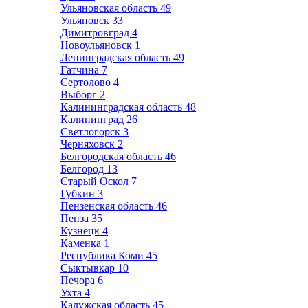
Ульяновская область
49
Ульяновск
33
Димитровград
4
Новоульяновск
1
Ленинградская область
49
Гатчина
7
Сертолово
4
Выборг
2
Калининградская область
48
Калининград
26
Светлогорск
3
Черняховск
2
Белгородская область
46
Белгород
13
Старый Оскол
7
Губкин
3
Пензенская область
46
Пенза
35
Кузнецк
4
Каменка
1
Республика Коми
45
Сыктывкар
10
Печора
6
Ухта
4
Калужская область
45