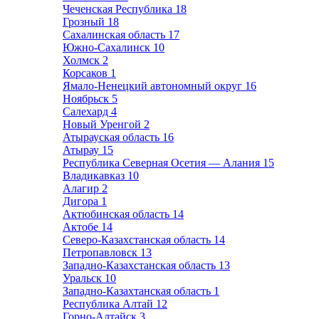
Чеченская Республика
18
Грозный
18
Сахалинская область
17
Южно-Сахалинск
10
Холмск
2
Корсаков
1
Ямало-Ненецкий автономный округ
16
Ноябрьск
5
Салехард
4
Новый Уренгой
2
Атырауская область
16
Атырау
15
Республика Северная Осетия — Алания
15
Владикавказ
10
Алагир
2
Дигора
1
Актюбинская область
14
Актобе
14
Северо-Казахстанская область
14
Петропавловск
13
Западно-Казахстанская область
13
Уральск
10
Западно-Казахтанская область
1
Республика Алтай
12
Горно-Алтайск
3