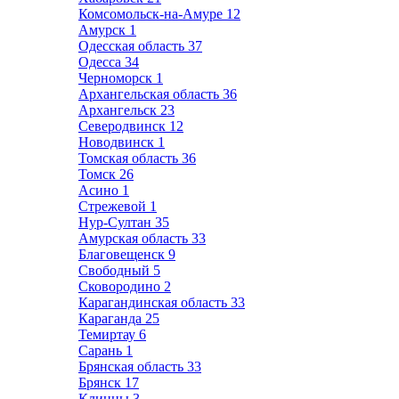
Комсомольск-на-Амуре
12
Амурск
1
Одесская область
37
Одесса
34
Черноморск
1
Архангельская область
36
Архангельск
23
Северодвинск
12
Новодвинск
1
Томская область
36
Томск
26
Асино
1
Стрежевой
1
Нур-Султан
35
Амурская область
33
Благовещенск
9
Свободный
5
Сковородино
2
Карагандинская область
33
Караганда
25
Темиртау
6
Сарань
1
Брянская область
33
Брянск
17
Клинцы
3