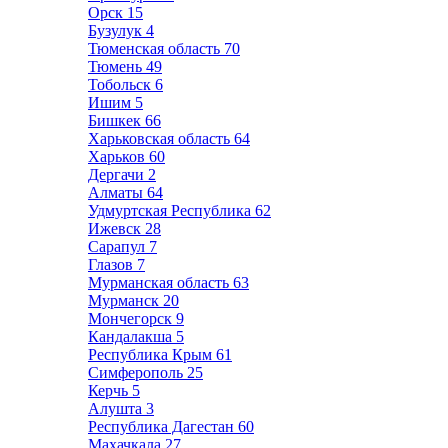
Орск
15
Бузулук
4
Тюменская область
70
Тюмень
49
Тобольск
6
Ишим
5
Бишкек
66
Харьковская область
64
Харьков
60
Дергачи
2
Алматы
64
Удмуртская Республика
62
Ижевск
28
Сарапул
7
Глазов
7
Мурманская область
63
Мурманск
20
Мончегорск
9
Кандалакша
5
Республика Крым
61
Симферополь
25
Керчь
5
Алушта
3
Республика Дагестан
60
Махачкала
27