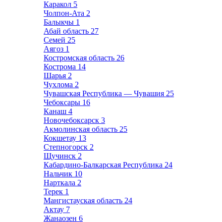
Каракол
5
Чолпон-Ата
2
Балыкчы
1
Абай область
27
Семей
25
Аягоз
1
Костромская область
26
Кострома
14
Шарья
2
Чухлома
2
Чувашская Республика — Чувашия
25
Чебоксары
16
Канаш
4
Новочебоксарск
3
Акмолинская область
25
Кокшетау
13
Степногорск
2
Щучинск
2
Кабардино-Балкарская Республика
24
Нальчик
10
Нарткала
2
Терек
1
Мангистауская область
24
Актау
7
Жанаозен
6