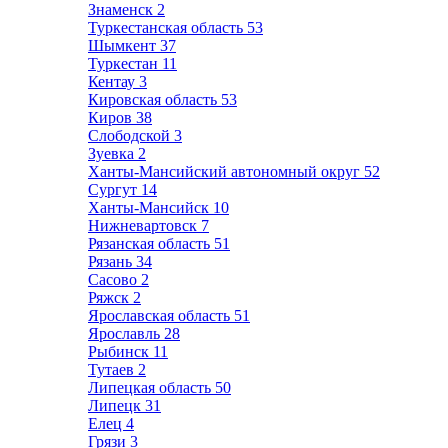
Знаменск
2
Туркестанская область
53
Шымкент
37
Туркестан
11
Кентау
3
Кировская область
53
Киров
38
Слободской
3
Зуевка
2
Ханты-Мансийский автономный округ
52
Сургут
14
Ханты-Мансийск
10
Нижневартовск
7
Рязанская область
51
Рязань
34
Сасово
2
Ряжск
2
Ярославская область
51
Ярославль
28
Рыбинск
11
Тутаев
2
Липецкая область
50
Липецк
31
Елец
4
Грязи
3