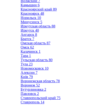
Волжский
7
Камышин
6
Красноярский край
89
Красноярск
48
Норильск
10
Минусинск
5
Иркутская область
88
Иркутск
40
Ангарск
8
Братск
7
Омская область
87
Омск
62
Калачинск
1
Тара
1
Тульская область
80
Тула
23
Новомосковск
10
Алексин
7
Київ
79
Воронежская область
78
Воронеж
52
Бутурлиновка
2
Павловск
2
Ставропольский край
75
Ставрополь
14