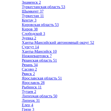
Знаменск
2
Туркестанская область
53
Шымкент
37
Туркестан
11
Кентау
3
Кировская область
53
Киров
38
Слободской
3
Зуевка
2
Ханты-Мансийский автономный округ
52
Сургут
14
Ханты-Мансийск
10
Нижневартовск
7
Рязанская область
51
Рязань
34
Сасово
2
Ряжск
2
Ярославская область
51
Ярославль
28
Рыбинск
11
Тутаев
2
Липецкая область
50
Липецк
31
Елец
4
Грязи
3