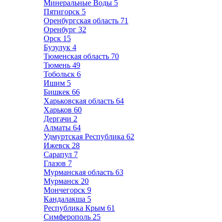
Минеральные Воды
5
Пятигорск
5
Оренбургская область
71
Оренбург
32
Орск
15
Бузулук
4
Тюменская область
70
Тюмень
49
Тобольск
6
Ишим
5
Бишкек
66
Харьковская область
64
Харьков
60
Дергачи
2
Алматы
64
Удмуртская Республика
62
Ижевск
28
Сарапул
7
Глазов
7
Мурманская область
63
Мурманск
20
Мончегорск
9
Кандалакша
5
Республика Крым
61
Симферополь
25