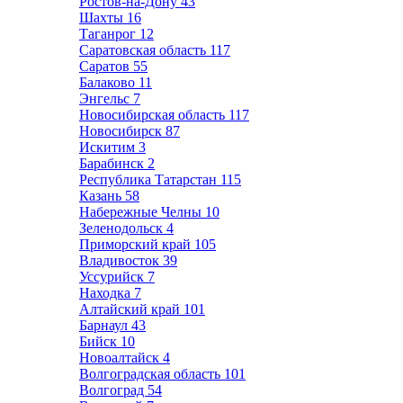
Ростов-на-Дону
43
Шахты
16
Таганрог
12
Саратовская область
117
Саратов
55
Балаково
11
Энгельс
7
Новосибирская область
117
Новосибирск
87
Искитим
3
Барабинск
2
Республика Татарстан
115
Казань
58
Набережные Челны
10
Зеленодольск
4
Приморский край
105
Владивосток
39
Уссурийск
7
Находка
7
Алтайский край
101
Барнаул
43
Бийск
10
Новоалтайск
4
Волгоградская область
101
Волгоград
54