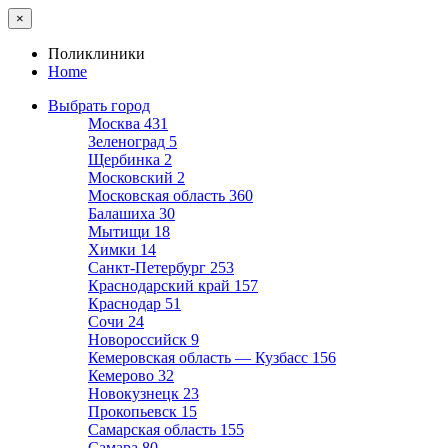
×
Поликлиники
Home
Выбрать город
Москва
431
Зеленоград
5
Щербинка
2
Московский
2
Московская область
360
Балашиха
30
Мытищи
18
Химки
14
Санкт-Петербург
253
Краснодарский край
157
Краснодар
51
Сочи
24
Новороссийск
9
Кемеровская область — Кузбасс
156
Кемерово
32
Новокузнецк
23
Прокопьевск
15
Самарская область
155
Самара
80