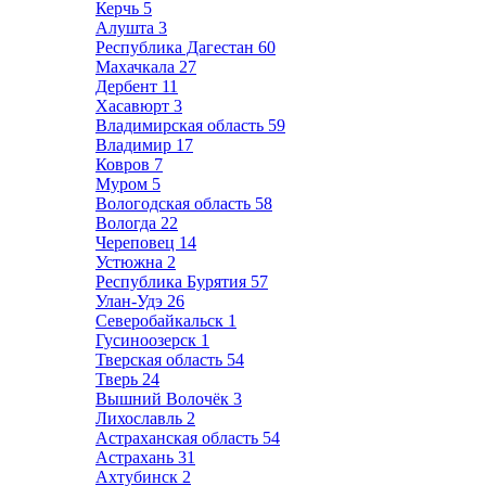
Керчь
5
Алушта
3
Республика Дагестан
60
Махачкала
27
Дербент
11
Хасавюрт
3
Владимирская область
59
Владимир
17
Ковров
7
Муром
5
Вологодская область
58
Вологда
22
Череповец
14
Устюжна
2
Республика Бурятия
57
Улан-Удэ
26
Северобайкальск
1
Гусиноозерск
1
Тверская область
54
Тверь
24
Вышний Волочёк
3
Лихославль
2
Астраханская область
54
Астрахань
31
Ахтубинск
2