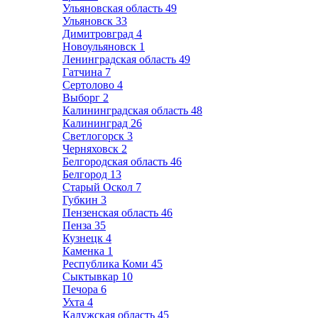
Ульяновская область
49
Ульяновск
33
Димитровград
4
Новоульяновск
1
Ленинградская область
49
Гатчина
7
Сертолово
4
Выборг
2
Калининградская область
48
Калининград
26
Светлогорск
3
Черняховск
2
Белгородская область
46
Белгород
13
Старый Оскол
7
Губкин
3
Пензенская область
46
Пенза
35
Кузнецк
4
Каменка
1
Республика Коми
45
Сыктывкар
10
Печора
6
Ухта
4
Калужская область
45