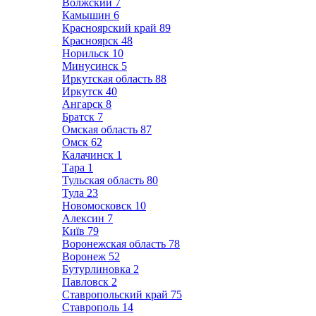
Волжский
7
Камышин
6
Красноярский край
89
Красноярск
48
Норильск
10
Минусинск
5
Иркутская область
88
Иркутск
40
Ангарск
8
Братск
7
Омская область
87
Омск
62
Калачинск
1
Тара
1
Тульская область
80
Тула
23
Новомосковск
10
Алексин
7
Київ
79
Воронежская область
78
Воронеж
52
Бутурлиновка
2
Павловск
2
Ставропольский край
75
Ставрополь
14