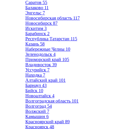
Саратов
55
Балаково
11
Энгельс
7
Новосибирская область
117
Новосибирск
87
Искитим
3
Барабинск
2
Республика Татарстан
115
Казань
58
Набережные Челны
10
Зеленодольск
4
Приморский край
105
Владивосток
39
Уссурийск
7
Находка
7
Алтайский край
101
Барнаул
43
Бийск
10
Новоалтайск
4
Волгоградская область
101
Волгоград
54
Волжский
7
Камышин
6
Красноярский край
89
Красноярск
48