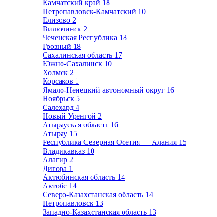
Камчатский край
18
Петропавловск-Камчатский
10
Елизово
2
Вилючинск
2
Чеченская Республика
18
Грозный
18
Сахалинская область
17
Южно-Сахалинск
10
Холмск
2
Корсаков
1
Ямало-Ненецкий автономный округ
16
Ноябрьск
5
Салехард
4
Новый Уренгой
2
Атырауская область
16
Атырау
15
Республика Северная Осетия — Алания
15
Владикавказ
10
Алагир
2
Дигора
1
Актюбинская область
14
Актобе
14
Северо-Казахстанская область
14
Петропавловск
13
Западно-Казахстанская область
13