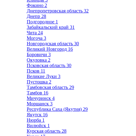
Фокино
2
Днепропетровская область
32
Днепр
28
Подгородное
1
Забайкальский край
31
Чита
24
Могоча
3
Новгородская область
30
Великий Новгород
16
Боровичи
3
Окуловка
2
Псковская область
30
Псков
11
Великие Луки
3
Пустошка
2
Тамбовская область
29
Тамбов
16
Мичуринск
4
Моршанск
3
Республика Саха (Якутия)
29
Якутск
16
Нюрба
1
Вилюйск
1
Курская область
28