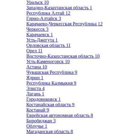
Уральск
10
Западно-Казахтанская область
1
Республика Алтай
12
Горно-Алтайск
3
Карачаево-Черкесская Республика
12
Черкесск
3
Карачаевск
1
Усть-Джегута
1
Орловская область
11
Орел
11
Восточно-Казахстанская область
10
Усть-Каменогорск
10
Астана
10
Чувашская Республика
9
Ядрин
1
Республика Калмыкия
9
Элиста
4
Лагань
1
Городовиковск
1
Костанайская область
9
Костанай
9
Еврейская автономная область
8
Биробиджан
3
Облучье
1
Магаданская область
8