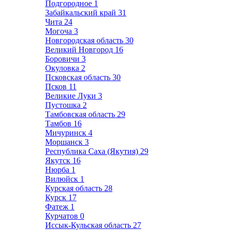
Подгородное
1
Забайкальский край
31
Чита
24
Могоча
3
Новгородская область
30
Великий Новгород
16
Боровичи
3
Окуловка
2
Псковская область
30
Псков
11
Великие Луки
3
Пустошка
2
Тамбовская область
29
Тамбов
16
Мичуринск
4
Моршанск
3
Республика Саха (Якутия)
29
Якутск
16
Нюрба
1
Вилюйск
1
Курская область
28
Курск
17
Фатеж
1
Курчатов
0
Иссык-Кульская область
27