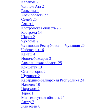
Каракол
5
Чолпон-Ата
2
Балыкчы
1
Абай область
27
Семей
25
Аягоз
1
Костромская область
26
Кострома
14
Шарья
2
Чухлома
2
Чувашская Республика — Чувашия
25
Чебоксары
16
Канаш
4
Новочебоксарск
3
Акмолинская область
25
Кокшетау
13
Степногорск
2
Щучинск
2
Кабардино-Балкарская Республика
24
Нальчик
10
Нарткала
2
Терек
1
Мангистауская область
24
Актау
7
Жанаозен
6