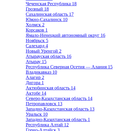
Чеченская Республика
18
Грозный
18
Сахалинская область
17
Южно-Сахалинск
10
Холмск
2
Корсаков
1
Ямало-Ненецкий автономный округ
16
Ноябрьск
5
Салехард
4
Новый Уренгой
2
Атырауская область
16
Атырау
15
Республика Северная Осетия — Алания
15
Владикавказ
10
Алагир
2
Дигора
1
Актюбинская область
14
Актобе
14
Северо-Казахстанская область
14
Петропавловск
13
Западно-Казахстанская область
13
Уральск
10
Западно-Казахтанская область
1
Республика Алтай
12
Горно-Алтайск
3