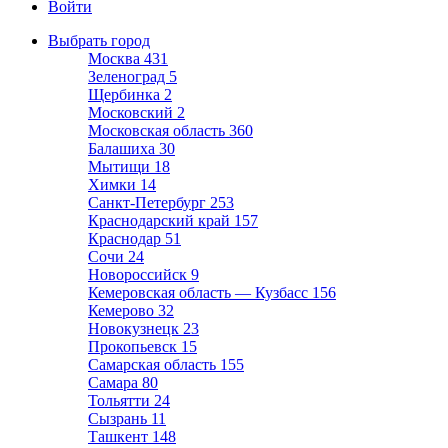
Войти
Выбрать город
Москва
431
Зеленоград
5
Щербинка
2
Московский
2
Московская область
360
Балашиха
30
Мытищи
18
Химки
14
Санкт-Петербург
253
Краснодарский край
157
Краснодар
51
Сочи
24
Новороссийск
9
Кемеровская область — Кузбасс
156
Кемерово
32
Новокузнецк
23
Прокопьевск
15
Самарская область
155
Самара
80
Тольятти
24
Сызрань
11
Ташкент
148