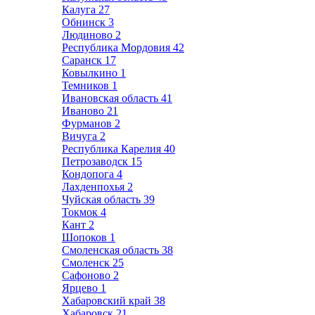
Калуга
27
Обнинск
3
Людиново
2
Республика Мордовия
42
Саранск
17
Ковылкино
1
Темников
1
Ивановская область
41
Иваново
21
Фурманов
2
Вичуга
2
Республика Карелия
40
Петрозаводск
15
Кондопога
4
Лахденпохья
2
Чуйская область
39
Токмок
4
Кант
2
Шопоков
1
Смоленская область
38
Смоленск
25
Сафоново
2
Ярцево
1
Хабаровский край
38
Хабаровск
21