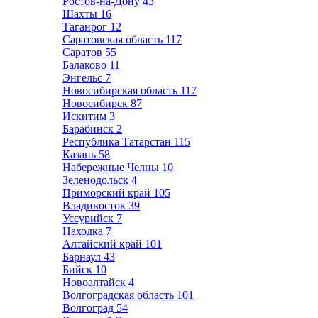
Ростов-на-Дону
43
Шахты
16
Таганрог
12
Саратовская область
117
Саратов
55
Балаково
11
Энгельс
7
Новосибирская область
117
Новосибирск
87
Искитим
3
Барабинск
2
Республика Татарстан
115
Казань
58
Набережные Челны
10
Зеленодольск
4
Приморский край
105
Владивосток
39
Уссурийск
7
Находка
7
Алтайский край
101
Барнаул
43
Бийск
10
Новоалтайск
4
Волгоградская область
101
Волгоград
54