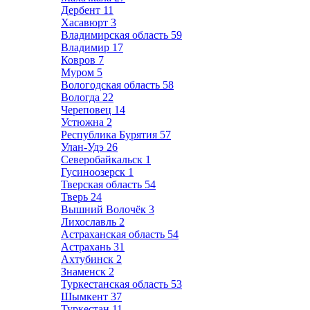
Дербент
11
Хасавюрт
3
Владимирская область
59
Владимир
17
Ковров
7
Муром
5
Вологодская область
58
Вологда
22
Череповец
14
Устюжна
2
Республика Бурятия
57
Улан-Удэ
26
Северобайкальск
1
Гусиноозерск
1
Тверская область
54
Тверь
24
Вышний Волочёк
3
Лихославль
2
Астраханская область
54
Астрахань
31
Ахтубинск
2
Знаменск
2
Туркестанская область
53
Шымкент
37
Туркестан
11