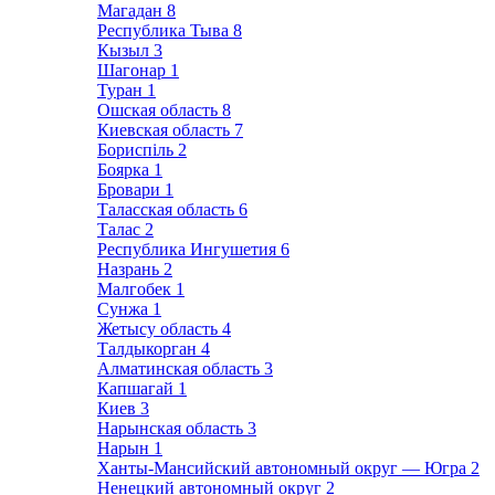
Магадан
8
Республика Тыва
8
Кызыл
3
Шагонар
1
Туран
1
Ошская область
8
Киевская область
7
Бориспіль
2
Боярка
1
Бровари
1
Таласская область
6
Талас
2
Республика Ингушетия
6
Назрань
2
Малгобек
1
Сунжа
1
Жетысу область
4
Талдыкорган
4
Алматинская область
3
Капшагай
1
Киев
3
Нарынская область
3
Нарын
1
Ханты-Мансийский автономный округ — Югра
2
Ненецкий автономный округ
2