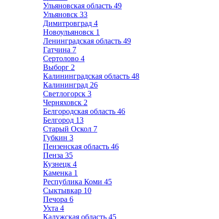
Ульяновская область
49
Ульяновск
33
Димитровград
4
Новоульяновск
1
Ленинградская область
49
Гатчина
7
Сертолово
4
Выборг
2
Калининградская область
48
Калининград
26
Светлогорск
3
Черняховск
2
Белгородская область
46
Белгород
13
Старый Оскол
7
Губкин
3
Пензенская область
46
Пенза
35
Кузнецк
4
Каменка
1
Республика Коми
45
Сыктывкар
10
Печора
6
Ухта
4
Калужская область
45