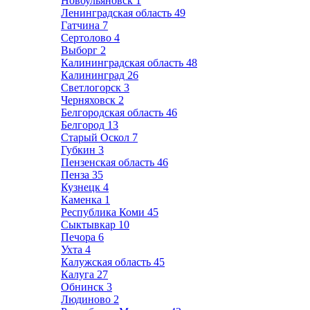
Новоульяновск
1
Ленинградская область
49
Гатчина
7
Сертолово
4
Выборг
2
Калининградская область
48
Калининград
26
Светлогорск
3
Черняховск
2
Белгородская область
46
Белгород
13
Старый Оскол
7
Губкин
3
Пензенская область
46
Пенза
35
Кузнецк
4
Каменка
1
Республика Коми
45
Сыктывкар
10
Печора
6
Ухта
4
Калужская область
45
Калуга
27
Обнинск
3
Людиново
2