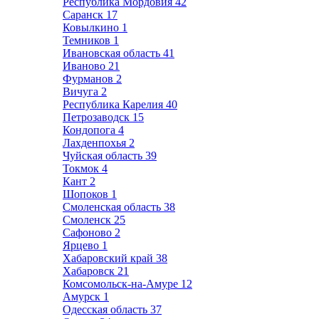
Республика Мордовия
42
Саранск
17
Ковылкино
1
Темников
1
Ивановская область
41
Иваново
21
Фурманов
2
Вичуга
2
Республика Карелия
40
Петрозаводск
15
Кондопога
4
Лахденпохья
2
Чуйская область
39
Токмок
4
Кант
2
Шопоков
1
Смоленская область
38
Смоленск
25
Сафоново
2
Ярцево
1
Хабаровский край
38
Хабаровск
21
Комсомольск-на-Амуре
12
Амурск
1
Одесская область
37