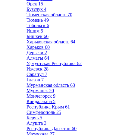
Орск
15
Бузулук
4
Тюменская область
70
Тюмень
49
Тобольск
6
Ишим
5
Бишкек
66
Харьковская область
64
Харьков
60
Дергачи
2
Алматы
64
Удмуртская Республика
62
Ижевск
28
Сарапул
7
Глазов
7
Мурманская область
63
Мурманск
20
Мончегорск
9
Кандалакша
5
Республика Крым
61
Симферополь
25
Керчь
5
Алушта
3
Республика Дагестан
60
Махачкала
27