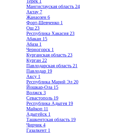
Терек
1
Мангистауская область
24
Актау
7
Жанаозен
6
Форт-Шевченко
1
Ош
23
Республика Хакасия
23
Абакан
15
Абаза
1
Черногорск
1
Курганская область
23
Курган
22
Павлодарская область
21
Павлодар
19
Аксу
1
Республика Марий Эл
20
Йошкар-Ола
15
Волжск
3
Севастополь
19
Республика Адыгея
19
Майкоп
11
Адыгейск
1
Ташкентская область
19
Чирчик
4
Газалкент
1