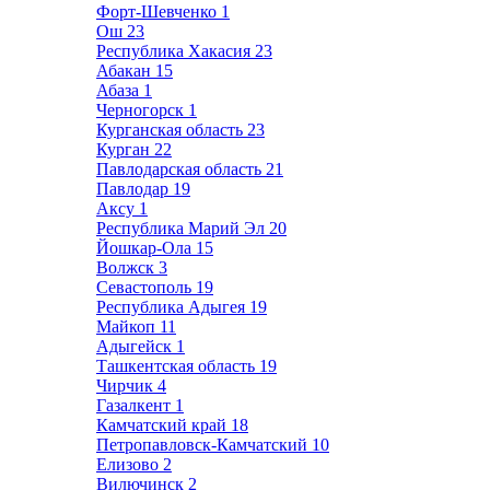
Форт-Шевченко
1
Ош
23
Республика Хакасия
23
Абакан
15
Абаза
1
Черногорск
1
Курганская область
23
Курган
22
Павлодарская область
21
Павлодар
19
Аксу
1
Республика Марий Эл
20
Йошкар-Ола
15
Волжск
3
Севастополь
19
Республика Адыгея
19
Майкоп
11
Адыгейск
1
Ташкентская область
19
Чирчик
4
Газалкент
1
Камчатский край
18
Петропавловск-Камчатский
10
Елизово
2
Вилючинск
2