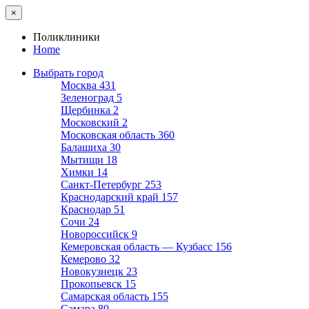
×
Поликлиники
Home
Выбрать город
Москва
431
Зеленоград
5
Щербинка
2
Московский
2
Московская область
360
Балашиха
30
Мытищи
18
Химки
14
Санкт-Петербург
253
Краснодарский край
157
Краснодар
51
Сочи
24
Новороссийск
9
Кемеровская область — Кузбасс
156
Кемерово
32
Новокузнецк
23
Прокопьевск
15
Самарская область
155
Самара
80