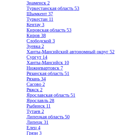
Знаменск
2
Туркестанская область
53
Шымкент
37
Туркестан
11
Кентау
3
Кировская область
53
Киров
38
Слободской
3
Зуевка
2
Ханты-Мансийский автономный округ
52
Сургут
14
Ханты-Мансийск
10
Нижневартовск
7
Рязанская область
51
Рязань
34
Сасово
2
Ряжск
2
Ярославская область
51
Ярославль
28
Рыбинск
11
Тутаев
2
Липецкая область
50
Липецк
31
Елец
4
Грязи
3