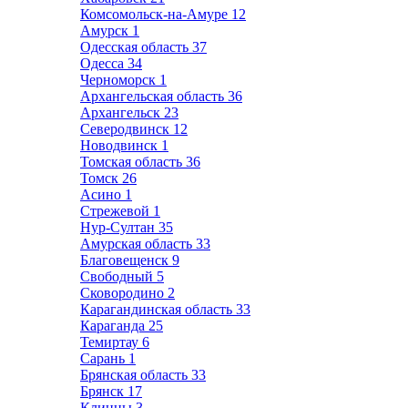
Комсомольск-на-Амуре
12
Амурск
1
Одесская область
37
Одесса
34
Черноморск
1
Архангельская область
36
Архангельск
23
Северодвинск
12
Новодвинск
1
Томская область
36
Томск
26
Асино
1
Стрежевой
1
Нур-Султан
35
Амурская область
33
Благовещенск
9
Свободный
5
Сковородино
2
Карагандинская область
33
Караганда
25
Темиртау
6
Сарань
1
Брянская область
33
Брянск
17
Клинцы
3