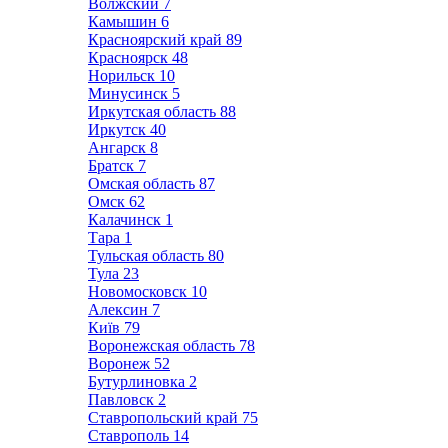
Волжский
7
Камышин
6
Красноярский край
89
Красноярск
48
Норильск
10
Минусинск
5
Иркутская область
88
Иркутск
40
Ангарск
8
Братск
7
Омская область
87
Омск
62
Калачинск
1
Тара
1
Тульская область
80
Тула
23
Новомосковск
10
Алексин
7
Київ
79
Воронежская область
78
Воронеж
52
Бутурлиновка
2
Павловск
2
Ставропольский край
75
Ставрополь
14