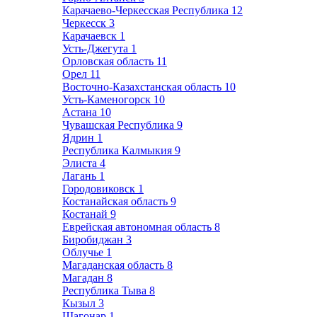
Карачаево-Черкесская Республика
12
Черкесск
3
Карачаевск
1
Усть-Джегута
1
Орловская область
11
Орел
11
Восточно-Казахстанская область
10
Усть-Каменогорск
10
Астана
10
Чувашская Республика
9
Ядрин
1
Республика Калмыкия
9
Элиста
4
Лагань
1
Городовиковск
1
Костанайская область
9
Костанай
9
Еврейская автономная область
8
Биробиджан
3
Облучье
1
Магаданская область
8
Магадан
8
Республика Тыва
8
Кызыл
3
Шагонар
1