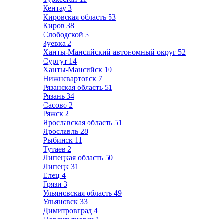
Кентау
3
Кировская область
53
Киров
38
Слободской
3
Зуевка
2
Ханты-Мансийский автономный округ
52
Сургут
14
Ханты-Мансийск
10
Нижневартовск
7
Рязанская область
51
Рязань
34
Сасово
2
Ряжск
2
Ярославская область
51
Ярославль
28
Рыбинск
11
Тутаев
2
Липецкая область
50
Липецк
31
Елец
4
Грязи
3
Ульяновская область
49
Ульяновск
33
Димитровград
4