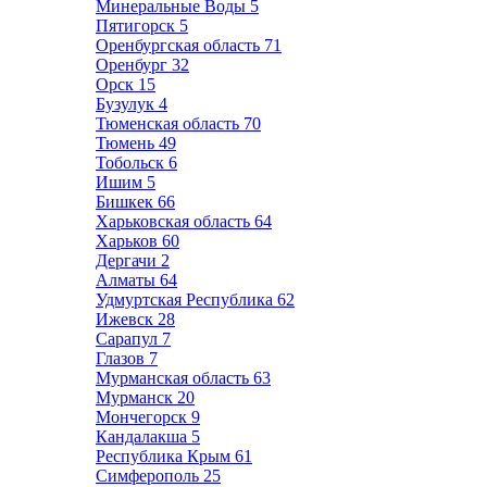
Минеральные Воды
5
Пятигорск
5
Оренбургская область
71
Оренбург
32
Орск
15
Бузулук
4
Тюменская область
70
Тюмень
49
Тобольск
6
Ишим
5
Бишкек
66
Харьковская область
64
Харьков
60
Дергачи
2
Алматы
64
Удмуртская Республика
62
Ижевск
28
Сарапул
7
Глазов
7
Мурманская область
63
Мурманск
20
Мончегорск
9
Кандалакша
5
Республика Крым
61
Симферополь
25