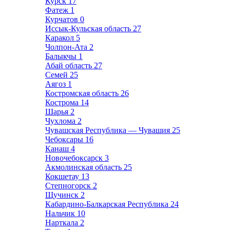
Курск
17
Фатеж
1
Курчатов
0
Иссык-Кульская область
27
Каракол
5
Чолпон-Ата
2
Балыкчы
1
Абай область
27
Семей
25
Аягоз
1
Костромская область
26
Кострома
14
Шарья
2
Чухлома
2
Чувашская Республика — Чувашия
25
Чебоксары
16
Канаш
4
Новочебоксарск
3
Акмолинская область
25
Кокшетау
13
Степногорск
2
Щучинск
2
Кабардино-Балкарская Республика
24
Нальчик
10
Нарткала
2