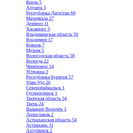
Керчь
5
Алушта
3
Республика Дагестан
60
Махачкала
27
Дербент
11
Хасавюрт
3
Владимирская область
59
Владимир
17
Ковров
7
Муром
5
Вологодская область
58
Вологда
22
Череповец
14
Устюжна
2
Республика Бурятия
57
Улан-Удэ
26
Северобайкальск
1
Гусиноозерск
1
Тверская область
54
Тверь
24
Вышний Волочёк
3
Лихославль
2
Астраханская область
54
Астрахань
31
Ахтубинск
2