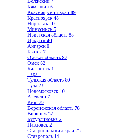
Волжский
7
Камышин
6
Красноярский край
89
Красноярск
48
Норильск
10
Минусинск
5
Иркутская область
88
Иркутск
40
Ангарск
8
Братск
7
Омская область
87
Омск
62
Калачинск
1
Тара
1
Тульская область
80
Тула
23
Новомосковск
10
Алексин
7
Київ
79
Воронежская область
78
Воронеж
52
Бутурлиновка
2
Павловск
2
Ставропольский край
75
Ставрополь
14