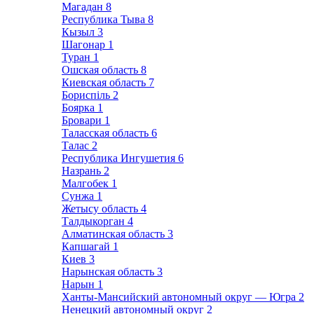
Магадан
8
Республика Тыва
8
Кызыл
3
Шагонар
1
Туран
1
Ошская область
8
Киевская область
7
Бориспіль
2
Боярка
1
Бровари
1
Таласская область
6
Талас
2
Республика Ингушетия
6
Назрань
2
Малгобек
1
Сунжа
1
Жетысу область
4
Талдыкорган
4
Алматинская область
3
Капшагай
1
Киев
3
Нарынская область
3
Нарын
1
Ханты-Мансийский автономный округ — Югра
2
Ненецкий автономный округ
2