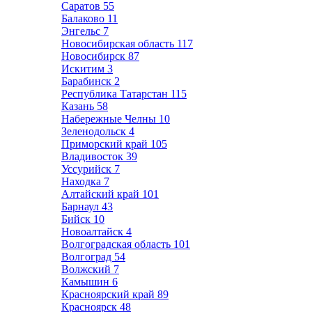
Саратов
55
Балаково
11
Энгельс
7
Новосибирская область
117
Новосибирск
87
Искитим
3
Барабинск
2
Республика Татарстан
115
Казань
58
Набережные Челны
10
Зеленодольск
4
Приморский край
105
Владивосток
39
Уссурийск
7
Находка
7
Алтайский край
101
Барнаул
43
Бийск
10
Новоалтайск
4
Волгоградская область
101
Волгоград
54
Волжский
7
Камышин
6
Красноярский край
89
Красноярск
48