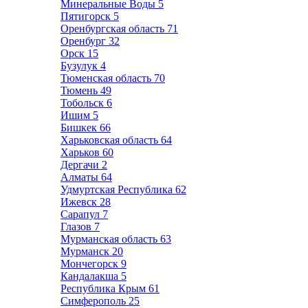
Минеральные Воды
5
Пятигорск
5
Оренбургская область
71
Оренбург
32
Орск
15
Бузулук
4
Тюменская область
70
Тюмень
49
Тобольск
6
Ишим
5
Бишкек
66
Харьковская область
64
Харьков
60
Дергачи
2
Алматы
64
Удмуртская Республика
62
Ижевск
28
Сарапул
7
Глазов
7
Мурманская область
63
Мурманск
20
Мончегорск
9
Кандалакша
5
Республика Крым
61
Симферополь
25