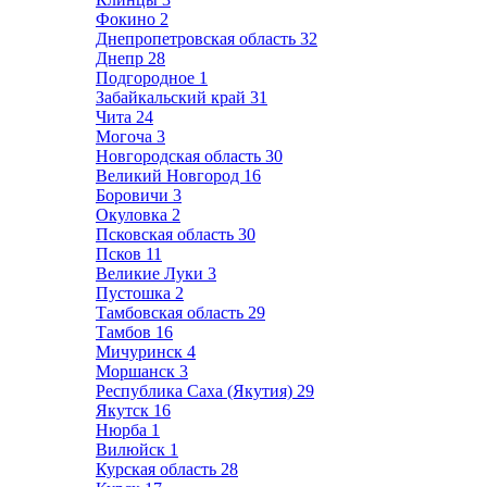
Фокино
2
Днепропетровская область
32
Днепр
28
Подгородное
1
Забайкальский край
31
Чита
24
Могоча
3
Новгородская область
30
Великий Новгород
16
Боровичи
3
Окуловка
2
Псковская область
30
Псков
11
Великие Луки
3
Пустошка
2
Тамбовская область
29
Тамбов
16
Мичуринск
4
Моршанск
3
Республика Саха (Якутия)
29
Якутск
16
Нюрба
1
Вилюйск
1
Курская область
28