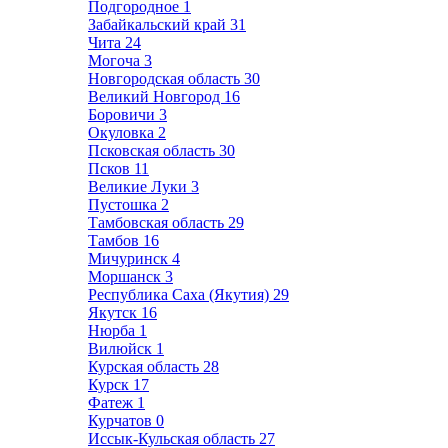
Подгородное
1
Забайкальский край
31
Чита
24
Могоча
3
Новгородская область
30
Великий Новгород
16
Боровичи
3
Окуловка
2
Псковская область
30
Псков
11
Великие Луки
3
Пустошка
2
Тамбовская область
29
Тамбов
16
Мичуринск
4
Моршанск
3
Республика Саха (Якутия)
29
Якутск
16
Нюрба
1
Вилюйск
1
Курская область
28
Курск
17
Фатеж
1
Курчатов
0
Иссык-Кульская область
27