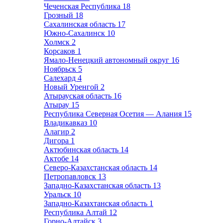
Чеченская Республика
18
Грозный
18
Сахалинская область
17
Южно-Сахалинск
10
Холмск
2
Корсаков
1
Ямало-Ненецкий автономный округ
16
Ноябрьск
5
Салехард
4
Новый Уренгой
2
Атырауская область
16
Атырау
15
Республика Северная Осетия — Алания
15
Владикавказ
10
Алагир
2
Дигора
1
Актюбинская область
14
Актобе
14
Северо-Казахстанская область
14
Петропавловск
13
Западно-Казахстанская область
13
Уральск
10
Западно-Казахтанская область
1
Республика Алтай
12
Горно-Алтайск
3