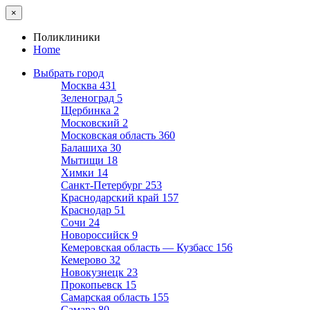
×
Поликлиники
Home
Выбрать город
Москва
431
Зеленоград
5
Щербинка
2
Московский
2
Московская область
360
Балашиха
30
Мытищи
18
Химки
14
Санкт-Петербург
253
Краснодарский край
157
Краснодар
51
Сочи
24
Новороссийск
9
Кемеровская область — Кузбасс
156
Кемерово
32
Новокузнецк
23
Прокопьевск
15
Самарская область
155
Самара
80