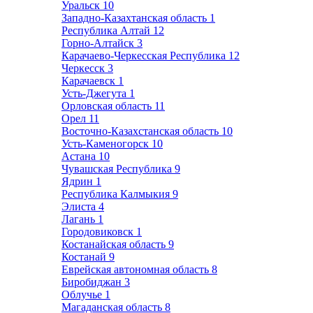
Уральск
10
Западно-Казахтанская область
1
Республика Алтай
12
Горно-Алтайск
3
Карачаево-Черкесская Республика
12
Черкесск
3
Карачаевск
1
Усть-Джегута
1
Орловская область
11
Орел
11
Восточно-Казахстанская область
10
Усть-Каменогорск
10
Астана
10
Чувашская Республика
9
Ядрин
1
Республика Калмыкия
9
Элиста
4
Лагань
1
Городовиковск
1
Костанайская область
9
Костанай
9
Еврейская автономная область
8
Биробиджан
3
Облучье
1
Магаданская область
8