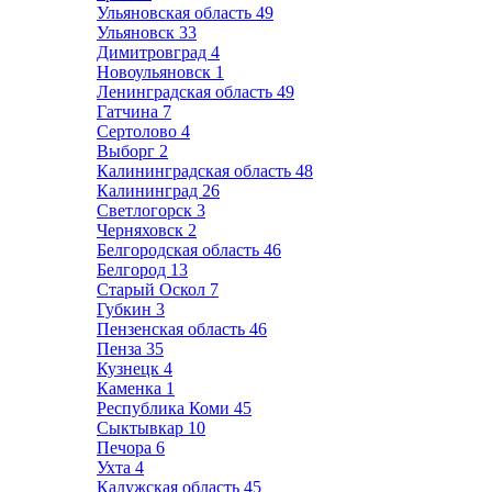
Ульяновская область
49
Ульяновск
33
Димитровград
4
Новоульяновск
1
Ленинградская область
49
Гатчина
7
Сертолово
4
Выборг
2
Калининградская область
48
Калининград
26
Светлогорск
3
Черняховск
2
Белгородская область
46
Белгород
13
Старый Оскол
7
Губкин
3
Пензенская область
46
Пенза
35
Кузнецк
4
Каменка
1
Республика Коми
45
Сыктывкар
10
Печора
6
Ухта
4
Калужская область
45