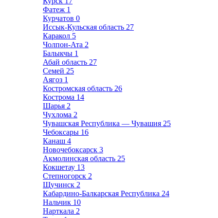
Курск
17
Фатеж
1
Курчатов
0
Иссык-Кульская область
27
Каракол
5
Чолпон-Ата
2
Балыкчы
1
Абай область
27
Семей
25
Аягоз
1
Костромская область
26
Кострома
14
Шарья
2
Чухлома
2
Чувашская Республика — Чувашия
25
Чебоксары
16
Канаш
4
Новочебоксарск
3
Акмолинская область
25
Кокшетау
13
Степногорск
2
Щучинск
2
Кабардино-Балкарская Республика
24
Нальчик
10
Нарткала
2