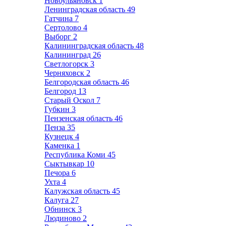
Новоульяновск
1
Ленинградская область
49
Гатчина
7
Сертолово
4
Выборг
2
Калининградская область
48
Калининград
26
Светлогорск
3
Черняховск
2
Белгородская область
46
Белгород
13
Старый Оскол
7
Губкин
3
Пензенская область
46
Пенза
35
Кузнецк
4
Каменка
1
Республика Коми
45
Сыктывкар
10
Печора
6
Ухта
4
Калужская область
45
Калуга
27
Обнинск
3
Людиново
2