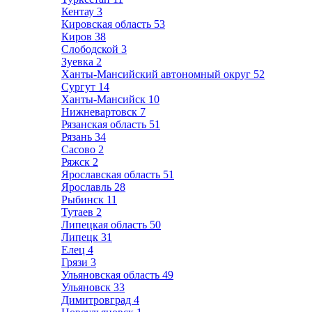
Кентау
3
Кировская область
53
Киров
38
Слободской
3
Зуевка
2
Ханты-Мансийский автономный округ
52
Сургут
14
Ханты-Мансийск
10
Нижневартовск
7
Рязанская область
51
Рязань
34
Сасово
2
Ряжск
2
Ярославская область
51
Ярославль
28
Рыбинск
11
Тутаев
2
Липецкая область
50
Липецк
31
Елец
4
Грязи
3
Ульяновская область
49
Ульяновск
33
Димитровград
4