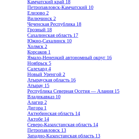
Камчатский край
18
Петропавловск-Камчатский
10
Елизово
2
Вилючинск
2
Чеченская Республика
18
Грозный
18
Сахалинская область
17
Южно-Сахалинск
10
Холмск
2
Корсаков
1
Ямало-Ненецкий автономный округ
16
Ноябрьск
5
Салехард
4
Новый Уренгой
2
Атырауская область
16
Атырау
15
Республика Северная Осетия — Алания
15
Владикавказ
10
Алагир
2
Дигора
1
Актюбинская область
14
Актобе
14
Северо-Казахстанская область
14
Петропавловск
13
Западно-Казахстанская область
13