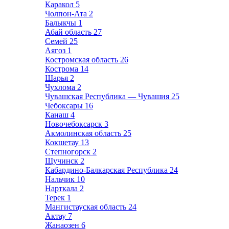
Каракол
5
Чолпон-Ата
2
Балыкчы
1
Абай область
27
Семей
25
Аягоз
1
Костромская область
26
Кострома
14
Шарья
2
Чухлома
2
Чувашская Республика — Чувашия
25
Чебоксары
16
Канаш
4
Новочебоксарск
3
Акмолинская область
25
Кокшетау
13
Степногорск
2
Щучинск
2
Кабардино-Балкарская Республика
24
Нальчик
10
Нарткала
2
Терек
1
Мангистауская область
24
Актау
7
Жанаозен
6