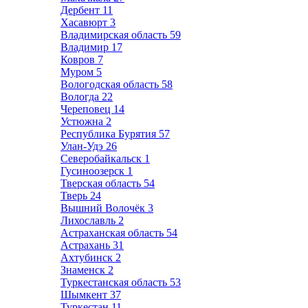
Дербент
11
Хасавюрт
3
Владимирская область
59
Владимир
17
Ковров
7
Муром
5
Вологодская область
58
Вологда
22
Череповец
14
Устюжна
2
Республика Бурятия
57
Улан-Удэ
26
Северобайкальск
1
Гусиноозерск
1
Тверская область
54
Тверь
24
Вышний Волочёк
3
Лихославль
2
Астраханская область
54
Астрахань
31
Ахтубинск
2
Знаменск
2
Туркестанская область
53
Шымкент
37
Туркестан
11