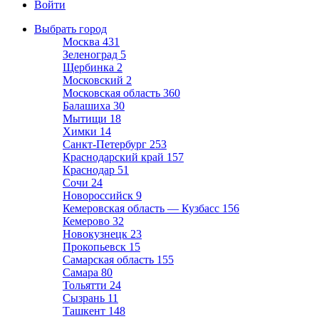
Войти
Выбрать город
Москва
431
Зеленоград
5
Щербинка
2
Московский
2
Московская область
360
Балашиха
30
Мытищи
18
Химки
14
Санкт-Петербург
253
Краснодарский край
157
Краснодар
51
Сочи
24
Новороссийск
9
Кемеровская область — Кузбасс
156
Кемерово
32
Новокузнецк
23
Прокопьевск
15
Самарская область
155
Самара
80
Тольятти
24
Сызрань
11
Ташкент
148