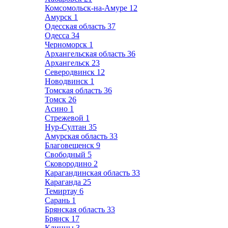
Комсомольск-на-Амуре
12
Амурск
1
Одесская область
37
Одесса
34
Черноморск
1
Архангельская область
36
Архангельск
23
Северодвинск
12
Новодвинск
1
Томская область
36
Томск
26
Асино
1
Стрежевой
1
Нур-Султан
35
Амурская область
33
Благовещенск
9
Свободный
5
Сковородино
2
Карагандинская область
33
Караганда
25
Темиртау
6
Сарань
1
Брянская область
33
Брянск
17
Клинцы
3