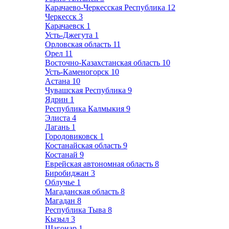
Карачаево-Черкесская Республика
12
Черкесск
3
Карачаевск
1
Усть-Джегута
1
Орловская область
11
Орел
11
Восточно-Казахстанская область
10
Усть-Каменогорск
10
Астана
10
Чувашская Республика
9
Ядрин
1
Республика Калмыкия
9
Элиста
4
Лагань
1
Городовиковск
1
Костанайская область
9
Костанай
9
Еврейская автономная область
8
Биробиджан
3
Облучье
1
Магаданская область
8
Магадан
8
Республика Тыва
8
Кызыл
3
Шагонар
1