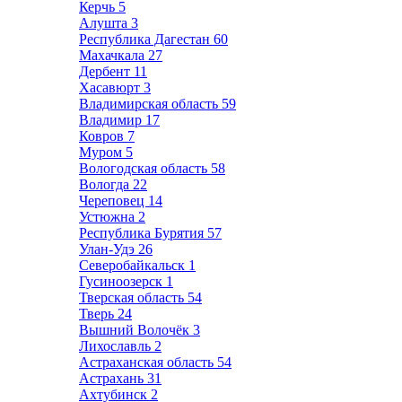
Керчь
5
Алушта
3
Республика Дагестан
60
Махачкала
27
Дербент
11
Хасавюрт
3
Владимирская область
59
Владимир
17
Ковров
7
Муром
5
Вологодская область
58
Вологда
22
Череповец
14
Устюжна
2
Республика Бурятия
57
Улан-Удэ
26
Северобайкальск
1
Гусиноозерск
1
Тверская область
54
Тверь
24
Вышний Волочёк
3
Лихославль
2
Астраханская область
54
Астрахань
31
Ахтубинск
2