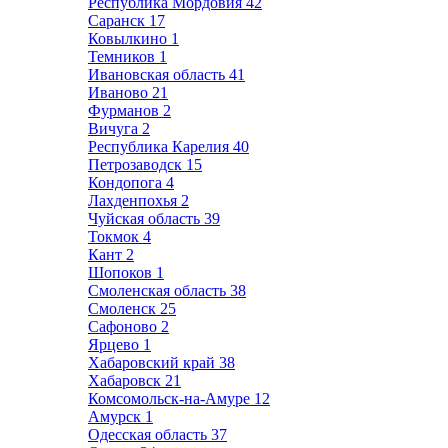
Республика Мордовия
42
Саранск
17
Ковылкино
1
Темников
1
Ивановская область
41
Иваново
21
Фурманов
2
Вичуга
2
Республика Карелия
40
Петрозаводск
15
Кондопога
4
Лахденпохья
2
Чуйская область
39
Токмок
4
Кант
2
Шопоков
1
Смоленская область
38
Смоленск
25
Сафоново
2
Ярцево
1
Хабаровский край
38
Хабаровск
21
Комсомольск-на-Амуре
12
Амурск
1
Одесская область
37