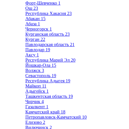
Форт-Шевченко
1
Ош
23
Республика Хакасия
23
Абакан
15
Абаза
1
Черногорск
1
Курганская область
23
Курган
22
Павлодарская область
21
Павлодар
19
Аксу
1
Республика Марий Эл
20
Йошкар-Ола
15
Волжск
3
Севастополь
19
Республика Адыгея
19
Майкоп
11
Адыгейск
1
Ташкентская область
19
Чирчик
4
Газалкент
1
Камчатский край
18
Петропавловск-Камчатский
10
Елизово
2
Вилючинск
2