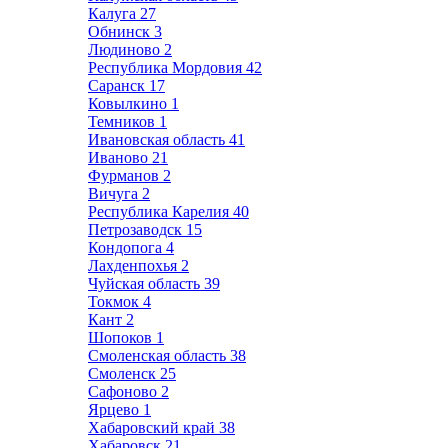
Калуга
27
Обнинск
3
Людиново
2
Республика Мордовия
42
Саранск
17
Ковылкино
1
Темников
1
Ивановская область
41
Иваново
21
Фурманов
2
Вичуга
2
Республика Карелия
40
Петрозаводск
15
Кондопога
4
Лахденпохья
2
Чуйская область
39
Токмок
4
Кант
2
Шопоков
1
Смоленская область
38
Смоленск
25
Сафоново
2
Ярцево
1
Хабаровский край
38
Хабаровск
21