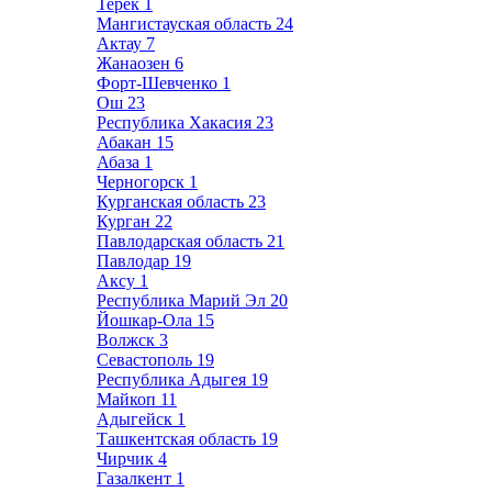
Терек
1
Мангистауская область
24
Актау
7
Жанаозен
6
Форт-Шевченко
1
Ош
23
Республика Хакасия
23
Абакан
15
Абаза
1
Черногорск
1
Курганская область
23
Курган
22
Павлодарская область
21
Павлодар
19
Аксу
1
Республика Марий Эл
20
Йошкар-Ола
15
Волжск
3
Севастополь
19
Республика Адыгея
19
Майкоп
11
Адыгейск
1
Ташкентская область
19
Чирчик
4
Газалкент
1