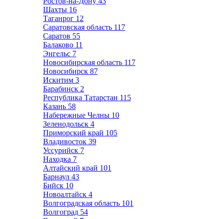
Ростов-на-Дону
43
Шахты
16
Таганрог
12
Саратовская область
117
Саратов
55
Балаково
11
Энгельс
7
Новосибирская область
117
Новосибирск
87
Искитим
3
Барабинск
2
Республика Татарстан
115
Казань
58
Набережные Челны
10
Зеленодольск
4
Приморский край
105
Владивосток
39
Уссурийск
7
Находка
7
Алтайский край
101
Барнаул
43
Бийск
10
Новоалтайск
4
Волгоградская область
101
Волгоград
54