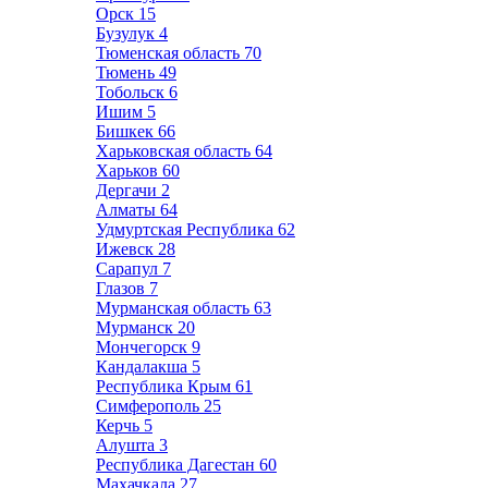
Орск
15
Бузулук
4
Тюменская область
70
Тюмень
49
Тобольск
6
Ишим
5
Бишкек
66
Харьковская область
64
Харьков
60
Дергачи
2
Алматы
64
Удмуртская Республика
62
Ижевск
28
Сарапул
7
Глазов
7
Мурманская область
63
Мурманск
20
Мончегорск
9
Кандалакша
5
Республика Крым
61
Симферополь
25
Керчь
5
Алушта
3
Республика Дагестан
60
Махачкала
27