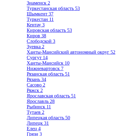
Знаменск
2
Туркестанская область
53
Шымкент
37
Туркестан
11
Кентау
3
Кировская область
53
Киров
38
Слободской
3
Зуевка
2
Ханты-Мансийский автономный округ
52
Сургут
14
Ханты-Мансийск
10
Нижневартовск
7
Рязанская область
51
Рязань
34
Сасово
2
Ряжск
2
Ярославская область
51
Ярославль
28
Рыбинск
11
Тутаев
2
Липецкая область
50
Липецк
31
Елец
4
Грязи
3