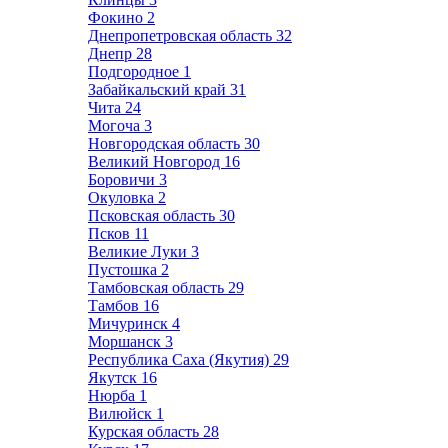
Фокино
2
Днепропетровская область
32
Днепр
28
Подгородное
1
Забайкальский край
31
Чита
24
Могоча
3
Новгородская область
30
Великий Новгород
16
Боровичи
3
Окуловка
2
Псковская область
30
Псков
11
Великие Луки
3
Пустошка
2
Тамбовская область
29
Тамбов
16
Мичуринск
4
Моршанск
3
Республика Саха (Якутия)
29
Якутск
16
Нюрба
1
Вилюйск
1
Курская область
28