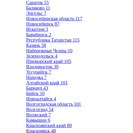
Саратов
55
Балаково
11
Энгельс
7
Новосибирская область
117
Новосибирск
87
Искитим
3
Барабинск
2
Республика Татарстан
115
Казань
58
Набережные Челны
10
Зеленодольск
4
Приморский край
105
Владивосток
39
Уссурийск
7
Находка
7
Алтайский край
101
Барнаул
43
Бийск
10
Новоалтайск
4
Волгоградская область
101
Волгоград
54
Волжский
7
Камышин
6
Красноярский край
89
Красноярск
48