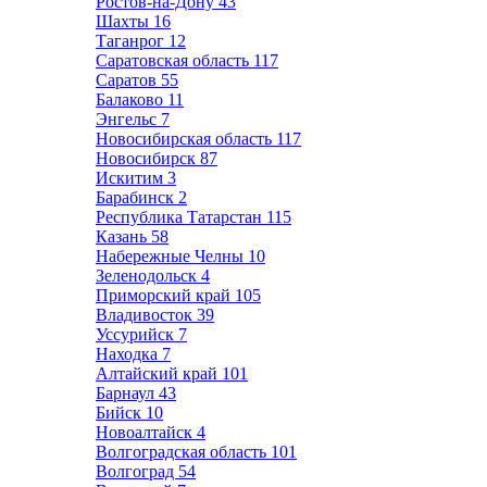
Ростов-на-Дону
43
Шахты
16
Таганрог
12
Саратовская область
117
Саратов
55
Балаково
11
Энгельс
7
Новосибирская область
117
Новосибирск
87
Искитим
3
Барабинск
2
Республика Татарстан
115
Казань
58
Набережные Челны
10
Зеленодольск
4
Приморский край
105
Владивосток
39
Уссурийск
7
Находка
7
Алтайский край
101
Барнаул
43
Бийск
10
Новоалтайск
4
Волгоградская область
101
Волгоград
54