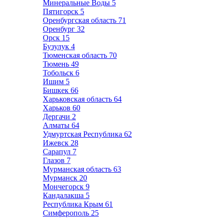
Минеральные Воды
5
Пятигорск
5
Оренбургская область
71
Оренбург
32
Орск
15
Бузулук
4
Тюменская область
70
Тюмень
49
Тобольск
6
Ишим
5
Бишкек
66
Харьковская область
64
Харьков
60
Дергачи
2
Алматы
64
Удмуртская Республика
62
Ижевск
28
Сарапул
7
Глазов
7
Мурманская область
63
Мурманск
20
Мончегорск
9
Кандалакша
5
Республика Крым
61
Симферополь
25