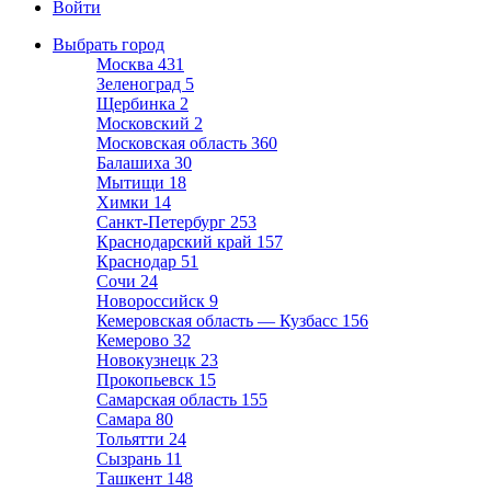
Войти
Выбрать город
Москва
431
Зеленоград
5
Щербинка
2
Московский
2
Московская область
360
Балашиха
30
Мытищи
18
Химки
14
Санкт-Петербург
253
Краснодарский край
157
Краснодар
51
Сочи
24
Новороссийск
9
Кемеровская область — Кузбасс
156
Кемерово
32
Новокузнецк
23
Прокопьевск
15
Самарская область
155
Самара
80
Тольятти
24
Сызрань
11
Ташкент
148