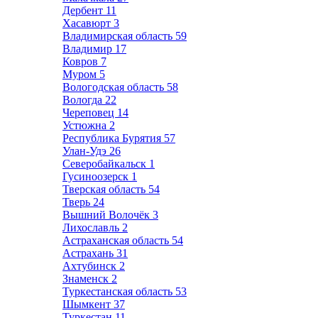
Дербент
11
Хасавюрт
3
Владимирская область
59
Владимир
17
Ковров
7
Муром
5
Вологодская область
58
Вологда
22
Череповец
14
Устюжна
2
Республика Бурятия
57
Улан-Удэ
26
Северобайкальск
1
Гусиноозерск
1
Тверская область
54
Тверь
24
Вышний Волочёк
3
Лихославль
2
Астраханская область
54
Астрахань
31
Ахтубинск
2
Знаменск
2
Туркестанская область
53
Шымкент
37
Туркестан
11