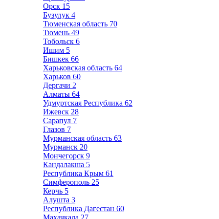
Орск
15
Бузулук
4
Тюменская область
70
Тюмень
49
Тобольск
6
Ишим
5
Бишкек
66
Харьковская область
64
Харьков
60
Дергачи
2
Алматы
64
Удмуртская Республика
62
Ижевск
28
Сарапул
7
Глазов
7
Мурманская область
63
Мурманск
20
Мончегорск
9
Кандалакша
5
Республика Крым
61
Симферополь
25
Керчь
5
Алушта
3
Республика Дагестан
60
Махачкала
27