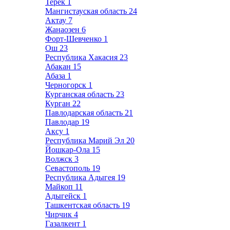
Терек
1
Мангистауская область
24
Актау
7
Жанаозен
6
Форт-Шевченко
1
Ош
23
Республика Хакасия
23
Абакан
15
Абаза
1
Черногорск
1
Курганская область
23
Курган
22
Павлодарская область
21
Павлодар
19
Аксу
1
Республика Марий Эл
20
Йошкар-Ола
15
Волжск
3
Севастополь
19
Республика Адыгея
19
Майкоп
11
Адыгейск
1
Ташкентская область
19
Чирчик
4
Газалкент
1