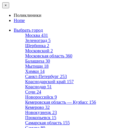
×
Поликлиники
Home
Выбрать город
Москва
431
Зеленоград
5
Щербинка
2
Московский
2
Московская область
360
Балашиха
30
Мытищи
18
Химки
14
Санкт-Петербург
253
Краснодарский край
157
Краснодар
51
Сочи
24
Новороссийск
9
Кемеровская область — Кузбасс
156
Кемерово
32
Новокузнецк
23
Прокопьевск
15
Самарская область
155
Самара
80