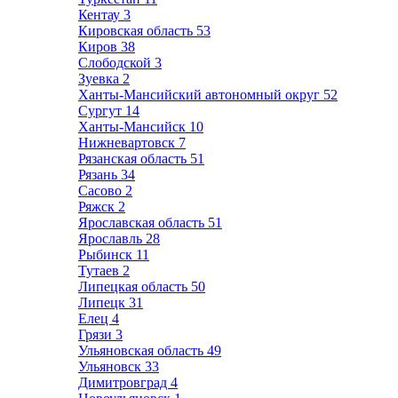
Кентау
3
Кировская область
53
Киров
38
Слободской
3
Зуевка
2
Ханты-Мансийский автономный округ
52
Сургут
14
Ханты-Мансийск
10
Нижневартовск
7
Рязанская область
51
Рязань
34
Сасово
2
Ряжск
2
Ярославская область
51
Ярославль
28
Рыбинск
11
Тутаев
2
Липецкая область
50
Липецк
31
Елец
4
Грязи
3
Ульяновская область
49
Ульяновск
33
Димитровград
4