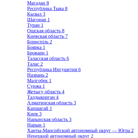
Магадан
8
Республика Тыва
8
Кызыл
3
Шагонар
1
Туран
1
Ошская область
8
Киевская область
7
Бориспіль
2
Боярка
1
Бровари
1
Таласская область
6
Талас
2
Республика Ингушетия
6
Назрань
2
Малгобек
1
Сунжа
1
Жетысу область
4
Талдыкорган
4
Алматинская область
3
Капшагай
1
Киев
3
Нарынская область
3
Нарын
1
Ханты-Мансийский автономный округ — Югра
2
Ненецкий автономный округ
2