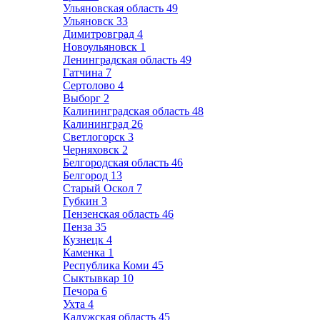
Ульяновская область
49
Ульяновск
33
Димитровград
4
Новоульяновск
1
Ленинградская область
49
Гатчина
7
Сертолово
4
Выборг
2
Калининградская область
48
Калининград
26
Светлогорск
3
Черняховск
2
Белгородская область
46
Белгород
13
Старый Оскол
7
Губкин
3
Пензенская область
46
Пенза
35
Кузнецк
4
Каменка
1
Республика Коми
45
Сыктывкар
10
Печора
6
Ухта
4
Калужская область
45