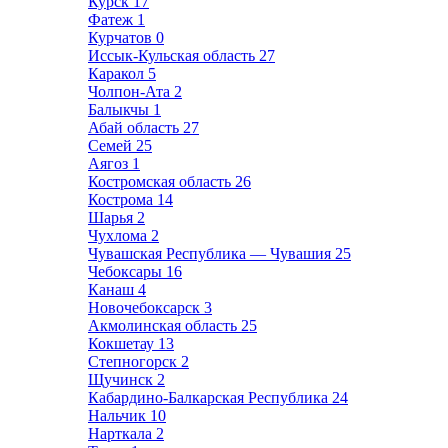
Курск
17
Фатеж
1
Курчатов
0
Иссык-Кульская область
27
Каракол
5
Чолпон-Ата
2
Балыкчы
1
Абай область
27
Семей
25
Аягоз
1
Костромская область
26
Кострома
14
Шарья
2
Чухлома
2
Чувашская Республика — Чувашия
25
Чебоксары
16
Канаш
4
Новочебоксарск
3
Акмолинская область
25
Кокшетау
13
Степногорск
2
Щучинск
2
Кабардино-Балкарская Республика
24
Нальчик
10
Нарткала
2