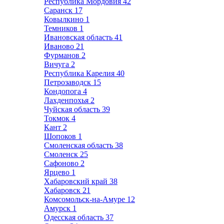
Республика Мордовия
42
Саранск
17
Ковылкино
1
Темников
1
Ивановская область
41
Иваново
21
Фурманов
2
Вичуга
2
Республика Карелия
40
Петрозаводск
15
Кондопога
4
Лахденпохья
2
Чуйская область
39
Токмок
4
Кант
2
Шопоков
1
Смоленская область
38
Смоленск
25
Сафоново
2
Ярцево
1
Хабаровский край
38
Хабаровск
21
Комсомольск-на-Амуре
12
Амурск
1
Одесская область
37