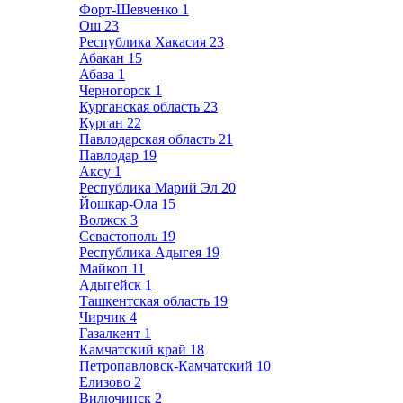
Форт-Шевченко
1
Ош
23
Республика Хакасия
23
Абакан
15
Абаза
1
Черногорск
1
Курганская область
23
Курган
22
Павлодарская область
21
Павлодар
19
Аксу
1
Республика Марий Эл
20
Йошкар-Ола
15
Волжск
3
Севастополь
19
Республика Адыгея
19
Майкоп
11
Адыгейск
1
Ташкентская область
19
Чирчик
4
Газалкент
1
Камчатский край
18
Петропавловск-Камчатский
10
Елизово
2
Вилючинск
2