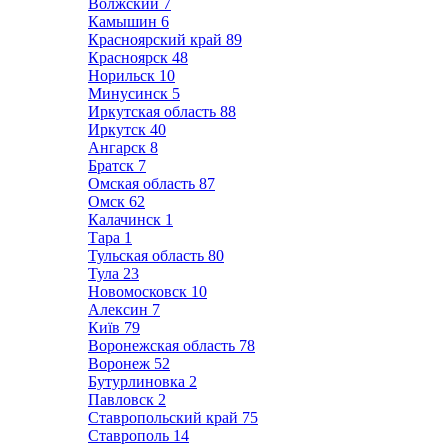
Волжский
7
Камышин
6
Красноярский край
89
Красноярск
48
Норильск
10
Минусинск
5
Иркутская область
88
Иркутск
40
Ангарск
8
Братск
7
Омская область
87
Омск
62
Калачинск
1
Тара
1
Тульская область
80
Тула
23
Новомосковск
10
Алексин
7
Київ
79
Воронежская область
78
Воронеж
52
Бутурлиновка
2
Павловск
2
Ставропольский край
75
Ставрополь
14