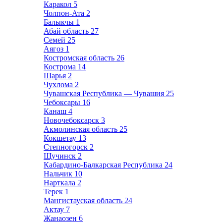
Каракол
5
Чолпон-Ата
2
Балыкчы
1
Абай область
27
Семей
25
Аягоз
1
Костромская область
26
Кострома
14
Шарья
2
Чухлома
2
Чувашская Республика — Чувашия
25
Чебоксары
16
Канаш
4
Новочебоксарск
3
Акмолинская область
25
Кокшетау
13
Степногорск
2
Щучинск
2
Кабардино-Балкарская Республика
24
Нальчик
10
Нарткала
2
Терек
1
Мангистауская область
24
Актау
7
Жанаозен
6