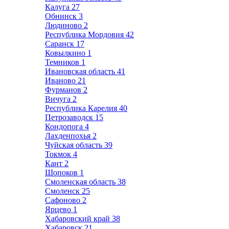
Калуга
27
Обнинск
3
Людиново
2
Республика Мордовия
42
Саранск
17
Ковылкино
1
Темников
1
Ивановская область
41
Иваново
21
Фурманов
2
Вичуга
2
Республика Карелия
40
Петрозаводск
15
Кондопога
4
Лахденпохья
2
Чуйская область
39
Токмок
4
Кант
2
Шопоков
1
Смоленская область
38
Смоленск
25
Сафоново
2
Ярцево
1
Хабаровский край
38
Хабаровск
21