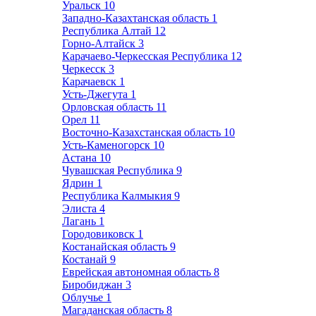
Уральск
10
Западно-Казахтанская область
1
Республика Алтай
12
Горно-Алтайск
3
Карачаево-Черкесская Республика
12
Черкесск
3
Карачаевск
1
Усть-Джегута
1
Орловская область
11
Орел
11
Восточно-Казахстанская область
10
Усть-Каменогорск
10
Астана
10
Чувашская Республика
9
Ядрин
1
Республика Калмыкия
9
Элиста
4
Лагань
1
Городовиковск
1
Костанайская область
9
Костанай
9
Еврейская автономная область
8
Биробиджан
3
Облучье
1
Магаданская область
8