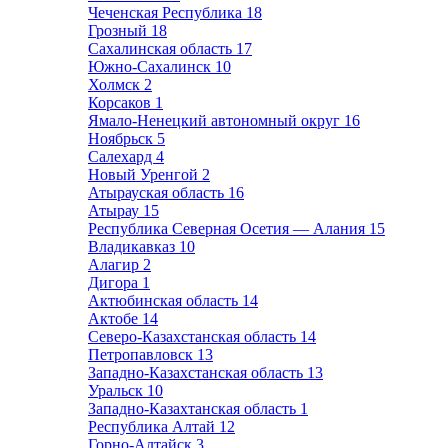
Чеченская Республика
18
Грозный
18
Сахалинская область
17
Южно-Сахалинск
10
Холмск
2
Корсаков
1
Ямало-Ненецкий автономный округ
16
Ноябрьск
5
Салехард
4
Новый Уренгой
2
Атырауская область
16
Атырау
15
Республика Северная Осетия — Алания
15
Владикавказ
10
Алагир
2
Дигора
1
Актюбинская область
14
Актобе
14
Северо-Казахстанская область
14
Петропавловск
13
Западно-Казахстанская область
13
Уральск
10
Западно-Казахтанская область
1
Республика Алтай
12
Горно-Алтайск
3