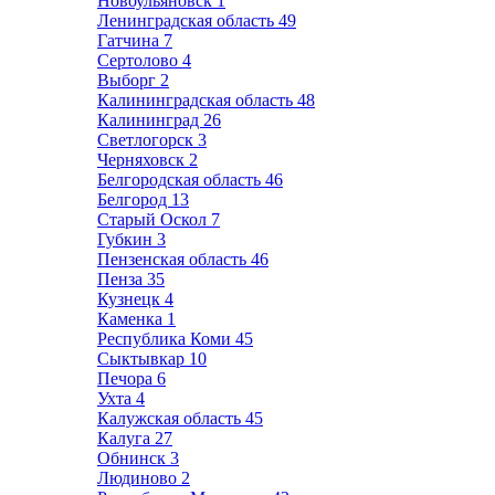
Новоульяновск
1
Ленинградская область
49
Гатчина
7
Сертолово
4
Выборг
2
Калининградская область
48
Калининград
26
Светлогорск
3
Черняховск
2
Белгородская область
46
Белгород
13
Старый Оскол
7
Губкин
3
Пензенская область
46
Пенза
35
Кузнецк
4
Каменка
1
Республика Коми
45
Сыктывкар
10
Печора
6
Ухта
4
Калужская область
45
Калуга
27
Обнинск
3
Людиново
2