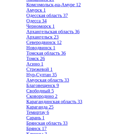
Комсомольск-на-Амуре
12
Амурск
1
Одесская область
37
Одесса
34
Черноморск
1
Архангельская область
36
Архангельск
23
Северодвинск
12
Новодвинск
1
Томская область
36
Томск
26
Асино
1
Стрежевой
1
Нур-Султан
35
Амурская область
33
Благовещенск
9
Свободный
5
Сковородино
2
Карагандинская область
33
Караганда
25
Темиртау
6
Сарань
1
Брянская область
33
Брянск
17
Клинцы
3