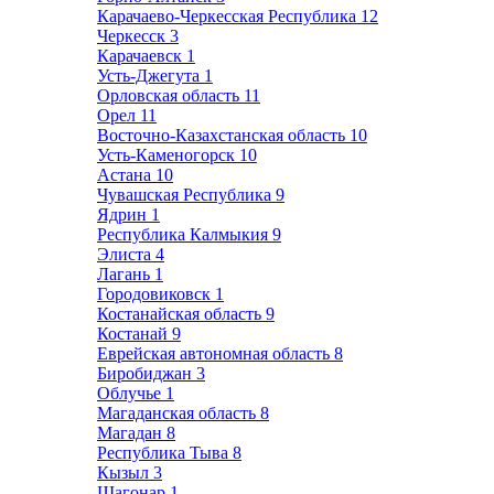
Карачаево-Черкесская Республика
12
Черкесск
3
Карачаевск
1
Усть-Джегута
1
Орловская область
11
Орел
11
Восточно-Казахстанская область
10
Усть-Каменогорск
10
Астана
10
Чувашская Республика
9
Ядрин
1
Республика Калмыкия
9
Элиста
4
Лагань
1
Городовиковск
1
Костанайская область
9
Костанай
9
Еврейская автономная область
8
Биробиджан
3
Облучье
1
Магаданская область
8
Магадан
8
Республика Тыва
8
Кызыл
3
Шагонар
1