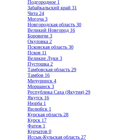
Подгородное
1
Забайкальский край
31
Чита
24
Могоча
3
Новгородская область
30
Великий Новгород
16
Боровичи
3
Окуловка
2
Псковская область
30
Псков
11
Великие Луки
3
Пустошка
2
Тамбовская область
29
Тамбов
16
Мичуринск
4
Моршанск
3
Республика Саха (Якутия)
29
Якутск
16
Нюрба
1
Вилюйск
1
Курская область
28
Курск
17
Фатеж
1
Курчатов
0
Иссык-Кульская область
27