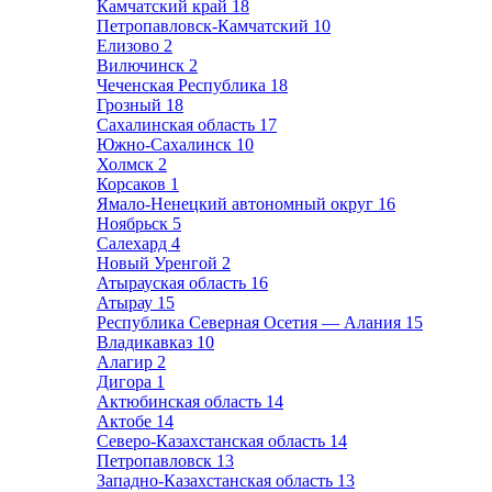
Камчатский край
18
Петропавловск-Камчатский
10
Елизово
2
Вилючинск
2
Чеченская Республика
18
Грозный
18
Сахалинская область
17
Южно-Сахалинск
10
Холмск
2
Корсаков
1
Ямало-Ненецкий автономный округ
16
Ноябрьск
5
Салехард
4
Новый Уренгой
2
Атырауская область
16
Атырау
15
Республика Северная Осетия — Алания
15
Владикавказ
10
Алагир
2
Дигора
1
Актюбинская область
14
Актобе
14
Северо-Казахстанская область
14
Петропавловск
13
Западно-Казахстанская область
13