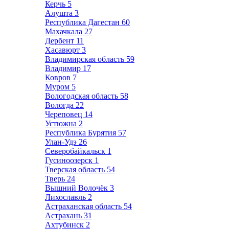
Керчь
5
Алушта
3
Республика Дагестан
60
Махачкала
27
Дербент
11
Хасавюрт
3
Владимирская область
59
Владимир
17
Ковров
7
Муром
5
Вологодская область
58
Вологда
22
Череповец
14
Устюжна
2
Республика Бурятия
57
Улан-Удэ
26
Северобайкальск
1
Гусиноозерск
1
Тверская область
54
Тверь
24
Вышний Волочёк
3
Лихославль
2
Астраханская область
54
Астрахань
31
Ахтубинск
2