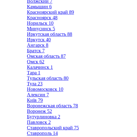
Волжский
7
Камышин
6
Красноярский край
89
Красноярск
48
Норильск
10
Минусинск
5
Иркутская область
88
Иркутск
40
Ангарск
8
Братск
7
Омская область
87
Омск
62
Калачинск
1
Тара
1
Тульская область
80
Тула
23
Новомосковск
10
Алексин
7
Київ
79
Воронежская область
78
Воронеж
52
Бутурлиновка
2
Павловск
2
Ставропольский край
75
Ставрополь
14