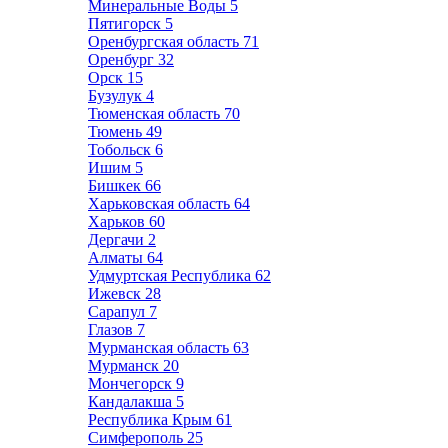
Минеральные Воды
5
Пятигорск
5
Оренбургская область
71
Оренбург
32
Орск
15
Бузулук
4
Тюменская область
70
Тюмень
49
Тобольск
6
Ишим
5
Бишкек
66
Харьковская область
64
Харьков
60
Дергачи
2
Алматы
64
Удмуртская Республика
62
Ижевск
28
Сарапул
7
Глазов
7
Мурманская область
63
Мурманск
20
Мончегорск
9
Кандалакша
5
Республика Крым
61
Симферополь
25