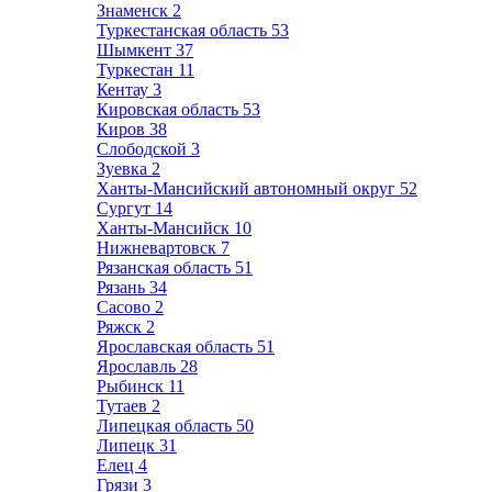
Знаменск
2
Туркестанская область
53
Шымкент
37
Туркестан
11
Кентау
3
Кировская область
53
Киров
38
Слободской
3
Зуевка
2
Ханты-Мансийский автономный округ
52
Сургут
14
Ханты-Мансийск
10
Нижневартовск
7
Рязанская область
51
Рязань
34
Сасово
2
Ряжск
2
Ярославская область
51
Ярославль
28
Рыбинск
11
Тутаев
2
Липецкая область
50
Липецк
31
Елец
4
Грязи
3