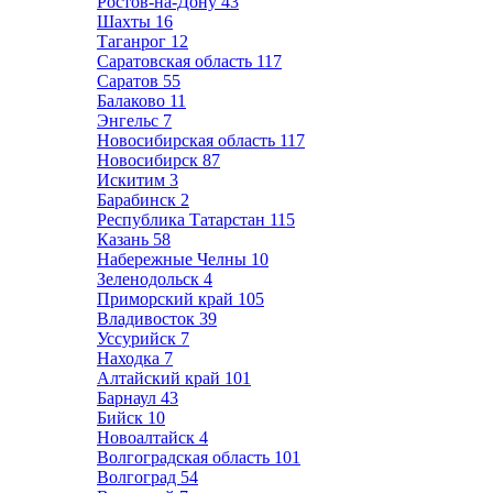
Ростов-на-Дону
43
Шахты
16
Таганрог
12
Саратовская область
117
Саратов
55
Балаково
11
Энгельс
7
Новосибирская область
117
Новосибирск
87
Искитим
3
Барабинск
2
Республика Татарстан
115
Казань
58
Набережные Челны
10
Зеленодольск
4
Приморский край
105
Владивосток
39
Уссурийск
7
Находка
7
Алтайский край
101
Барнаул
43
Бийск
10
Новоалтайск
4
Волгоградская область
101
Волгоград
54