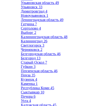
Ульяновская область
49
Ульяновск
33
Димитровград
4
Новоульяновск
1
Ленинградская область
49
Гатчина
7
Сертолово
4
Выборг
2
Калининградская область
48
Калининград
26
Светлогорск
3
Черняховск
2
Белгородская область
46
Белгород
13
Старый Оскол
7
Губкин
3
Пензенская область
46
Пенза
35
Кузнецк
4
Каменка
1
Республика Коми
45
Сыктывкар
10
Печора
6
Ухта
4
Калужская область
45