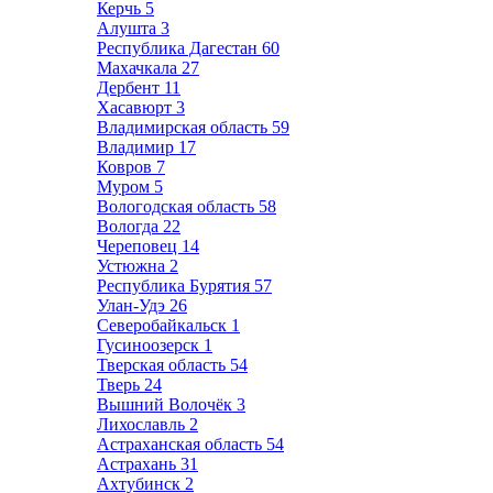
Керчь
5
Алушта
3
Республика Дагестан
60
Махачкала
27
Дербент
11
Хасавюрт
3
Владимирская область
59
Владимир
17
Ковров
7
Муром
5
Вологодская область
58
Вологда
22
Череповец
14
Устюжна
2
Республика Бурятия
57
Улан-Удэ
26
Северобайкальск
1
Гусиноозерск
1
Тверская область
54
Тверь
24
Вышний Волочёк
3
Лихославль
2
Астраханская область
54
Астрахань
31
Ахтубинск
2