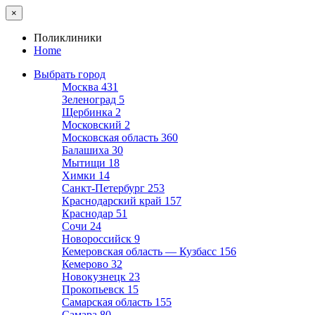
×
Поликлиники
Home
Выбрать город
Москва
431
Зеленоград
5
Щербинка
2
Московский
2
Московская область
360
Балашиха
30
Мытищи
18
Химки
14
Санкт-Петербург
253
Краснодарский край
157
Краснодар
51
Сочи
24
Новороссийск
9
Кемеровская область — Кузбасс
156
Кемерово
32
Новокузнецк
23
Прокопьевск
15
Самарская область
155
Самара
80