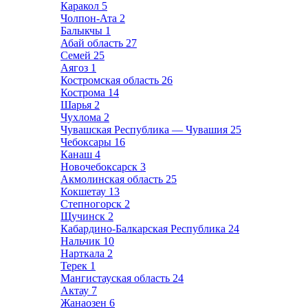
Каракол
5
Чолпон-Ата
2
Балыкчы
1
Абай область
27
Семей
25
Аягоз
1
Костромская область
26
Кострома
14
Шарья
2
Чухлома
2
Чувашская Республика — Чувашия
25
Чебоксары
16
Канаш
4
Новочебоксарск
3
Акмолинская область
25
Кокшетау
13
Степногорск
2
Щучинск
2
Кабардино-Балкарская Республика
24
Нальчик
10
Нарткала
2
Терек
1
Мангистауская область
24
Актау
7
Жанаозен
6