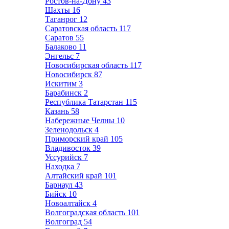
Ростов-на-Дону
43
Шахты
16
Таганрог
12
Саратовская область
117
Саратов
55
Балаково
11
Энгельс
7
Новосибирская область
117
Новосибирск
87
Искитим
3
Барабинск
2
Республика Татарстан
115
Казань
58
Набережные Челны
10
Зеленодольск
4
Приморский край
105
Владивосток
39
Уссурийск
7
Находка
7
Алтайский край
101
Барнаул
43
Бийск
10
Новоалтайск
4
Волгоградская область
101
Волгоград
54