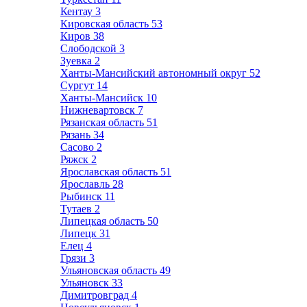
Кентау
3
Кировская область
53
Киров
38
Слободской
3
Зуевка
2
Ханты-Мансийский автономный округ
52
Сургут
14
Ханты-Мансийск
10
Нижневартовск
7
Рязанская область
51
Рязань
34
Сасово
2
Ряжск
2
Ярославская область
51
Ярославль
28
Рыбинск
11
Тутаев
2
Липецкая область
50
Липецк
31
Елец
4
Грязи
3
Ульяновская область
49
Ульяновск
33
Димитровград
4