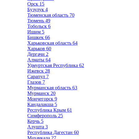
Орск
15
Бузулук
4
Тюменская область
70
Тюмень
49
Тобольск
6
Ишим
5
Бишкек
66
Харьковская область
64
Харьков
60
Дергачи
2
Алматы
64
Удмуртская Республика
62
Ижевск
28
Сарапул
7
Глазов
7
Мурманская область
63
Мурманск
20
Мончегорск
9
Кандалакша
5
Республика Крым
61
Симферополь
25
Керчь
5
Алушта
3
Республика Дагестан
60
Махачкала
27