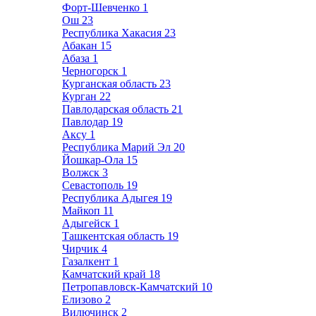
Форт-Шевченко
1
Ош
23
Республика Хакасия
23
Абакан
15
Абаза
1
Черногорск
1
Курганская область
23
Курган
22
Павлодарская область
21
Павлодар
19
Аксу
1
Республика Марий Эл
20
Йошкар-Ола
15
Волжск
3
Севастополь
19
Республика Адыгея
19
Майкоп
11
Адыгейск
1
Ташкентская область
19
Чирчик
4
Газалкент
1
Камчатский край
18
Петропавловск-Камчатский
10
Елизово
2
Вилючинск
2