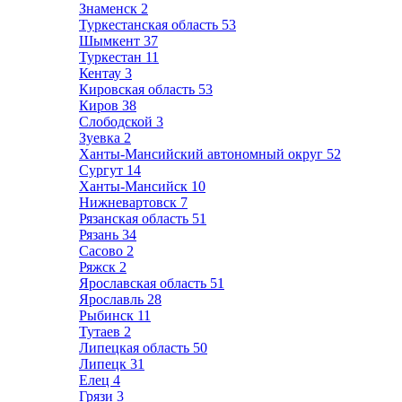
Знаменск
2
Туркестанская область
53
Шымкент
37
Туркестан
11
Кентау
3
Кировская область
53
Киров
38
Слободской
3
Зуевка
2
Ханты-Мансийский автономный округ
52
Сургут
14
Ханты-Мансийск
10
Нижневартовск
7
Рязанская область
51
Рязань
34
Сасово
2
Ряжск
2
Ярославская область
51
Ярославль
28
Рыбинск
11
Тутаев
2
Липецкая область
50
Липецк
31
Елец
4
Грязи
3