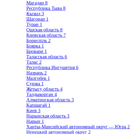
Магадан
8
Республика Тыва
8
Кызыл
3
Шагонар
1
Туран
1
Ошская область
8
Киевская область
7
Бориспіль
2
Боярка
1
Бровари
1
Таласская область
6
Талас
2
Республика Ингушетия
6
Назрань
2
Малгобек
1
Сунжа
1
Жетысу область
4
Талдыкорган
4
Алматинская область
3
Капшагай
1
Киев
3
Нарынская область
3
Нарын
1
Ханты-Мансийский автономный округ — Югра
2
Ненецкий автономный округ
2