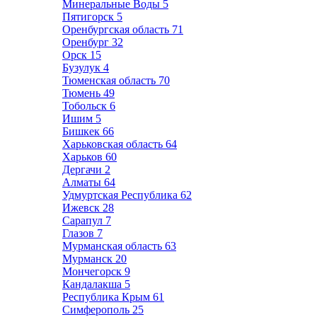
Минеральные Воды
5
Пятигорск
5
Оренбургская область
71
Оренбург
32
Орск
15
Бузулук
4
Тюменская область
70
Тюмень
49
Тобольск
6
Ишим
5
Бишкек
66
Харьковская область
64
Харьков
60
Дергачи
2
Алматы
64
Удмуртская Республика
62
Ижевск
28
Сарапул
7
Глазов
7
Мурманская область
63
Мурманск
20
Мончегорск
9
Кандалакша
5
Республика Крым
61
Симферополь
25