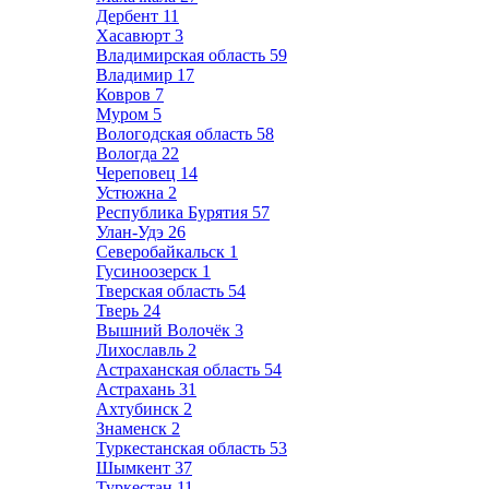
Дербент
11
Хасавюрт
3
Владимирская область
59
Владимир
17
Ковров
7
Муром
5
Вологодская область
58
Вологда
22
Череповец
14
Устюжна
2
Республика Бурятия
57
Улан-Удэ
26
Северобайкальск
1
Гусиноозерск
1
Тверская область
54
Тверь
24
Вышний Волочёк
3
Лихославль
2
Астраханская область
54
Астрахань
31
Ахтубинск
2
Знаменск
2
Туркестанская область
53
Шымкент
37
Туркестан
11