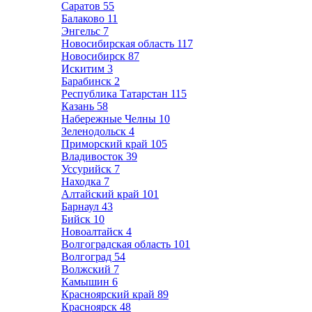
Саратов
55
Балаково
11
Энгельс
7
Новосибирская область
117
Новосибирск
87
Искитим
3
Барабинск
2
Республика Татарстан
115
Казань
58
Набережные Челны
10
Зеленодольск
4
Приморский край
105
Владивосток
39
Уссурийск
7
Находка
7
Алтайский край
101
Барнаул
43
Бийск
10
Новоалтайск
4
Волгоградская область
101
Волгоград
54
Волжский
7
Камышин
6
Красноярский край
89
Красноярск
48