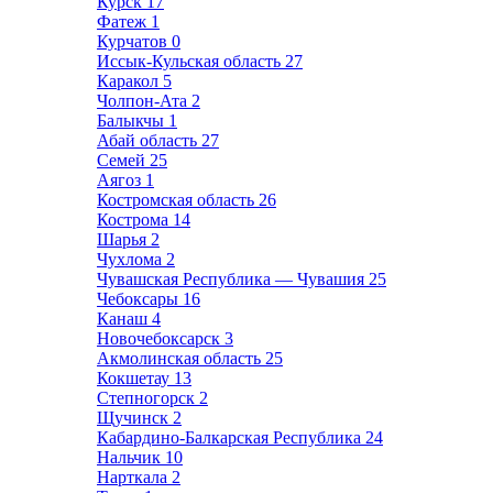
Курск
17
Фатеж
1
Курчатов
0
Иссык-Кульская область
27
Каракол
5
Чолпон-Ата
2
Балыкчы
1
Абай область
27
Семей
25
Аягоз
1
Костромская область
26
Кострома
14
Шарья
2
Чухлома
2
Чувашская Республика — Чувашия
25
Чебоксары
16
Канаш
4
Новочебоксарск
3
Акмолинская область
25
Кокшетау
13
Степногорск
2
Щучинск
2
Кабардино-Балкарская Республика
24
Нальчик
10
Нарткала
2