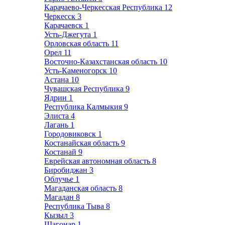
Карачаево-Черкесская Республика
12
Черкесск
3
Карачаевск
1
Усть-Джегута
1
Орловская область
11
Орел
11
Восточно-Казахстанская область
10
Усть-Каменогорск
10
Астана
10
Чувашская Республика
9
Ядрин
1
Республика Калмыкия
9
Элиста
4
Лагань
1
Городовиковск
1
Костанайская область
9
Костанай
9
Еврейская автономная область
8
Биробиджан
3
Облучье
1
Магаданская область
8
Магадан
8
Республика Тыва
8
Кызыл
3
Шагонар
1