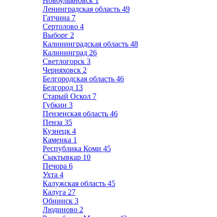
Новоульяновск
1
Ленинградская область
49
Гатчина
7
Сертолово
4
Выборг
2
Калининградская область
48
Калининград
26
Светлогорск
3
Черняховск
2
Белгородская область
46
Белгород
13
Старый Оскол
7
Губкин
3
Пензенская область
46
Пенза
35
Кузнецк
4
Каменка
1
Республика Коми
45
Сыктывкар
10
Печора
6
Ухта
4
Калужская область
45
Калуга
27
Обнинск
3
Людиново
2