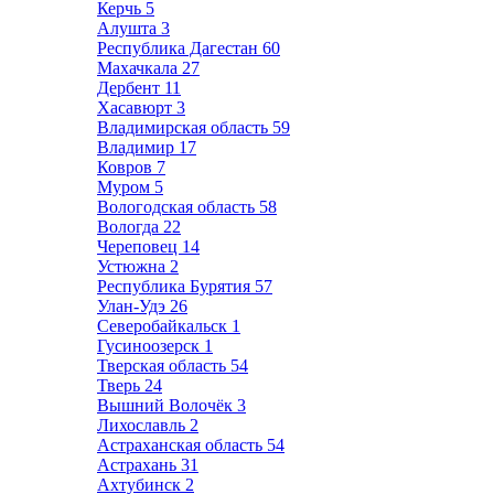
Керчь
5
Алушта
3
Республика Дагестан
60
Махачкала
27
Дербент
11
Хасавюрт
3
Владимирская область
59
Владимир
17
Ковров
7
Муром
5
Вологодская область
58
Вологда
22
Череповец
14
Устюжна
2
Республика Бурятия
57
Улан-Удэ
26
Северобайкальск
1
Гусиноозерск
1
Тверская область
54
Тверь
24
Вышний Волочёк
3
Лихославль
2
Астраханская область
54
Астрахань
31
Ахтубинск
2