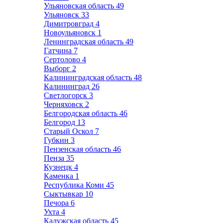
Ульяновская область
49
Ульяновск
33
Димитровград
4
Новоульяновск
1
Ленинградская область
49
Гатчина
7
Сертолово
4
Выборг
2
Калининградская область
48
Калининград
26
Светлогорск
3
Черняховск
2
Белгородская область
46
Белгород
13
Старый Оскол
7
Губкин
3
Пензенская область
46
Пенза
35
Кузнецк
4
Каменка
1
Республика Коми
45
Сыктывкар
10
Печора
6
Ухта
4
Калужская область
45