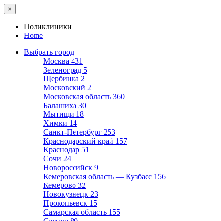
×
Поликлиники
Home
Выбрать город
Москва
431
Зеленоград
5
Щербинка
2
Московский
2
Московская область
360
Балашиха
30
Мытищи
18
Химки
14
Санкт-Петербург
253
Краснодарский край
157
Краснодар
51
Сочи
24
Новороссийск
9
Кемеровская область — Кузбасс
156
Кемерово
32
Новокузнецк
23
Прокопьевск
15
Самарская область
155
Самара
80