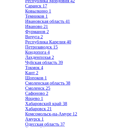
Республика Мордовия
42
Саранск
17
Ковылкино
1
Темников
1
Ивановская область
41
Иваново
21
Фурманов
2
Вичуга
2
Республика Карелия
40
Петрозаводск
15
Кондопога
4
Лахденпохья
2
Чуйская область
39
Токмок
4
Кант
2
Шопоков
1
Смоленская область
38
Смоленск
25
Сафоново
2
Ярцево
1
Хабаровский край
38
Хабаровск
21
Комсомольск-на-Амуре
12
Амурск
1
Одесская область
37