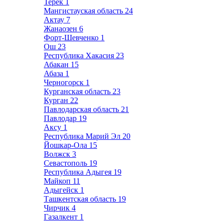
Терек
1
Мангистауская область
24
Актау
7
Жанаозен
6
Форт-Шевченко
1
Ош
23
Республика Хакасия
23
Абакан
15
Абаза
1
Черногорск
1
Курганская область
23
Курган
22
Павлодарская область
21
Павлодар
19
Аксу
1
Республика Марий Эл
20
Йошкар-Ола
15
Волжск
3
Севастополь
19
Республика Адыгея
19
Майкоп
11
Адыгейск
1
Ташкентская область
19
Чирчик
4
Газалкент
1