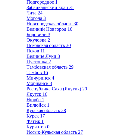
Подгородное
1
Забайкальский край
31
Чита
24
Могоча
3
Новгородская область
30
Великий Новгород
16
Боровичи
3
Окуловка
2
Псковская область
30
Псков
11
Великие Луки
3
Пустошка
2
Тамбовская область
29
Тамбов
16
Мичуринск
4
Моршанск
3
Республика Саха (Якутия)
29
Якутск
16
Нюрба
1
Вилюйск
1
Курская область
28
Курск
17
Фатеж
1
Курчатов
0
Иссык-Кульская область
27