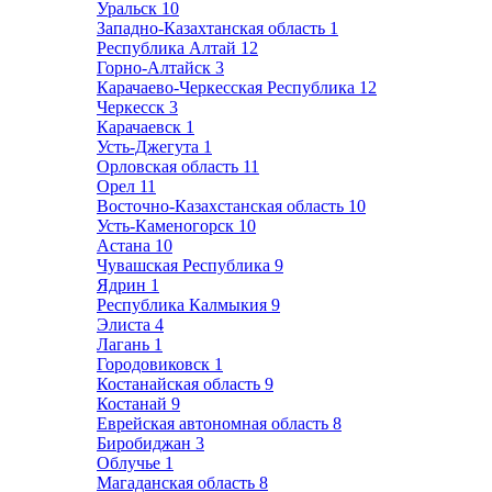
Уральск
10
Западно-Казахтанская область
1
Республика Алтай
12
Горно-Алтайск
3
Карачаево-Черкесская Республика
12
Черкесск
3
Карачаевск
1
Усть-Джегута
1
Орловская область
11
Орел
11
Восточно-Казахстанская область
10
Усть-Каменогорск
10
Астана
10
Чувашская Республика
9
Ядрин
1
Республика Калмыкия
9
Элиста
4
Лагань
1
Городовиковск
1
Костанайская область
9
Костанай
9
Еврейская автономная область
8
Биробиджан
3
Облучье
1
Магаданская область
8