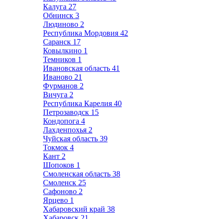
Калуга
27
Обнинск
3
Людиново
2
Республика Мордовия
42
Саранск
17
Ковылкино
1
Темников
1
Ивановская область
41
Иваново
21
Фурманов
2
Вичуга
2
Республика Карелия
40
Петрозаводск
15
Кондопога
4
Лахденпохья
2
Чуйская область
39
Токмок
4
Кант
2
Шопоков
1
Смоленская область
38
Смоленск
25
Сафоново
2
Ярцево
1
Хабаровский край
38
Хабаровск
21