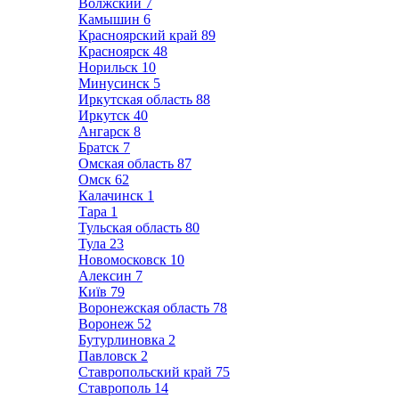
Волжский
7
Камышин
6
Красноярский край
89
Красноярск
48
Норильск
10
Минусинск
5
Иркутская область
88
Иркутск
40
Ангарск
8
Братск
7
Омская область
87
Омск
62
Калачинск
1
Тара
1
Тульская область
80
Тула
23
Новомосковск
10
Алексин
7
Київ
79
Воронежская область
78
Воронеж
52
Бутурлиновка
2
Павловск
2
Ставропольский край
75
Ставрополь
14