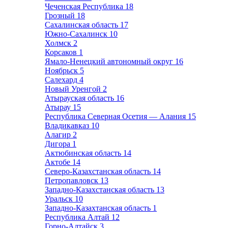
Чеченская Республика
18
Грозный
18
Сахалинская область
17
Южно-Сахалинск
10
Холмск
2
Корсаков
1
Ямало-Ненецкий автономный округ
16
Ноябрьск
5
Салехард
4
Новый Уренгой
2
Атырауская область
16
Атырау
15
Республика Северная Осетия — Алания
15
Владикавказ
10
Алагир
2
Дигора
1
Актюбинская область
14
Актобе
14
Северо-Казахстанская область
14
Петропавловск
13
Западно-Казахстанская область
13
Уральск
10
Западно-Казахтанская область
1
Республика Алтай
12
Горно-Алтайск
3