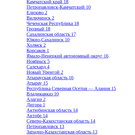
Камчатский край
18
Петропавловск-Камчатский
10
Елизово
2
Вилючинск
2
Чеченская Республика
18
Грозный
18
Сахалинская область
17
Южно-Сахалинск
10
Холмск
2
Корсаков
1
Ямало-Ненецкий автономный округ
16
Ноябрьск
5
Салехард
4
Новый Уренгой
2
Атырауская область
16
Атырау
15
Республика Северная Осетия — Алания
15
Владикавказ
10
Алагир
2
Дигора
1
Актюбинская область
14
Актобе
14
Северо-Казахстанская область
14
Петропавловск
13
Западно-Казахстанская область
13