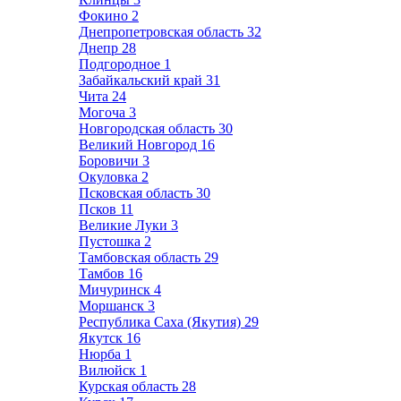
Фокино
2
Днепропетровская область
32
Днепр
28
Подгородное
1
Забайкальский край
31
Чита
24
Могоча
3
Новгородская область
30
Великий Новгород
16
Боровичи
3
Окуловка
2
Псковская область
30
Псков
11
Великие Луки
3
Пустошка
2
Тамбовская область
29
Тамбов
16
Мичуринск
4
Моршанск
3
Республика Саха (Якутия)
29
Якутск
16
Нюрба
1
Вилюйск
1
Курская область
28