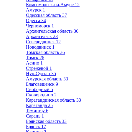
Комсомольск-на-Амуре
12
Амурск
1
Одесская область
37
Одесса
34
Черноморск
1
Архангельская область
36
Архангельск
23
Северодвинск
12
Новодвинск
1
Томская область
36
Томск
26
Асино
1
Стрежевой
1
Нур-Султан
35
Амурская область
33
Благовещенск
9
Свободный
5
Сковородино
2
Карагандинская область
33
Караганда
25
Темиртау
6
Сарань
1
Брянская область
33
Брянск
17
Клинцы
3