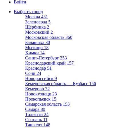
Войти
Выбрать город
Москва
431
Зеленоград
5
Щербинка
2
Московский
2
Московская область
360
Балашиха
30
Мытищи
18
Химки
14
Санкт-Петербург
253
Краснодарский край
157
Краснодар
51
Сочи
24
Новороссийск
9
Кемеровская область — Кузбасс
156
Кемерово
32
Новокузнецк
23
Прокопьевск
15
Самарская область
155
Самара
80
Тольятти
24
Сызрань
11
Ташкент
148