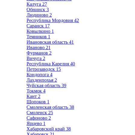
Калуга
27
Обнинск
3
Людиново
2
Республика Мордовия
42
Саранск
17
Ковылкино
1
Темников
1
Ивановская область
41
Иваново
21
Фурманов
2
Вичуга
2
Республика Карелия
40
Петрозаводск
15
Кондопога
4
Лахденпохья
2
Чуйская область
39
Токмок
4
Кант
2
Шопоков
1
Смоленская область
38
Смоленск
25
Сафоново
2
Ярцево
1
Хабаровский край
38
Хабаровск
21