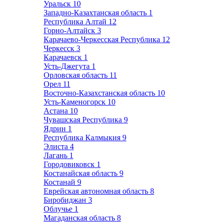
Уральск
10
Западно-Казахтанская область
1
Республика Алтай
12
Горно-Алтайск
3
Карачаево-Черкесская Республика
12
Черкесск
3
Карачаевск
1
Усть-Джегута
1
Орловская область
11
Орел
11
Восточно-Казахстанская область
10
Усть-Каменогорск
10
Астана
10
Чувашская Республика
9
Ядрин
1
Республика Калмыкия
9
Элиста
4
Лагань
1
Городовиковск
1
Костанайская область
9
Костанай
9
Еврейская автономная область
8
Биробиджан
3
Облучье
1
Магаданская область
8