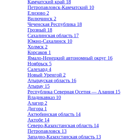
Камчатский край
18
Петропавловск-Камчатский
10
Елизово
2
Вилючинск
2
Чеченская Республика
18
Грозный
18
Сахалинская область
17
Южно-Сахалинск
10
Холмск
2
Корсаков
1
Ямало-Ненецкий автономный округ
16
Ноябрьск
5
Салехард
4
Новый Уренгой
2
Атырауская область
16
Атырау
15
Республика Северная Осетия — Алания
15
Владикавказ
10
Алагир
2
Дигора
1
Актюбинская область
14
Актобе
14
Северо-Казахстанская область
14
Петропавловск
13
Западно-Казахстанская область
13