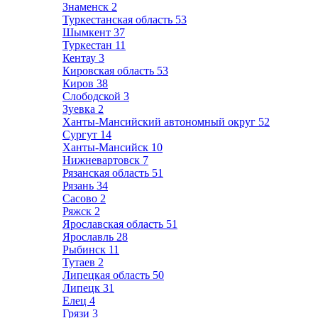
Знаменск
2
Туркестанская область
53
Шымкент
37
Туркестан
11
Кентау
3
Кировская область
53
Киров
38
Слободской
3
Зуевка
2
Ханты-Мансийский автономный округ
52
Сургут
14
Ханты-Мансийск
10
Нижневартовск
7
Рязанская область
51
Рязань
34
Сасово
2
Ряжск
2
Ярославская область
51
Ярославль
28
Рыбинск
11
Тутаев
2
Липецкая область
50
Липецк
31
Елец
4
Грязи
3