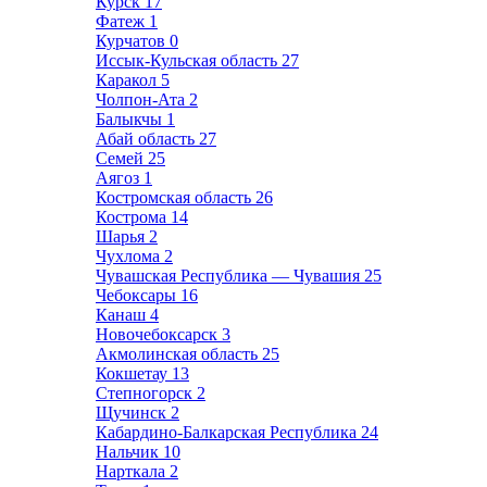
Курск
17
Фатеж
1
Курчатов
0
Иссык-Кульская область
27
Каракол
5
Чолпон-Ата
2
Балыкчы
1
Абай область
27
Семей
25
Аягоз
1
Костромская область
26
Кострома
14
Шарья
2
Чухлома
2
Чувашская Республика — Чувашия
25
Чебоксары
16
Канаш
4
Новочебоксарск
3
Акмолинская область
25
Кокшетау
13
Степногорск
2
Щучинск
2
Кабардино-Балкарская Республика
24
Нальчик
10
Нарткала
2