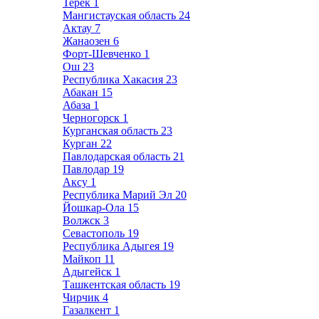
Терек
1
Мангистауская область
24
Актау
7
Жанаозен
6
Форт-Шевченко
1
Ош
23
Республика Хакасия
23
Абакан
15
Абаза
1
Черногорск
1
Курганская область
23
Курган
22
Павлодарская область
21
Павлодар
19
Аксу
1
Республика Марий Эл
20
Йошкар-Ола
15
Волжск
3
Севастополь
19
Республика Адыгея
19
Майкоп
11
Адыгейск
1
Ташкентская область
19
Чирчик
4
Газалкент
1