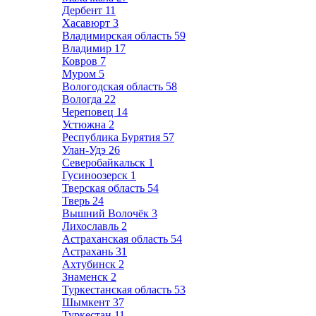
Дербент
11
Хасавюрт
3
Владимирская область
59
Владимир
17
Ковров
7
Муром
5
Вологодская область
58
Вологда
22
Череповец
14
Устюжна
2
Республика Бурятия
57
Улан-Удэ
26
Северобайкальск
1
Гусиноозерск
1
Тверская область
54
Тверь
24
Вышний Волочёк
3
Лихославль
2
Астраханская область
54
Астрахань
31
Ахтубинск
2
Знаменск
2
Туркестанская область
53
Шымкент
37
Туркестан
11