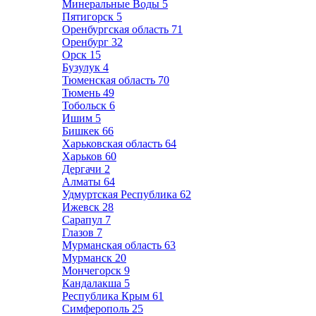
Минеральные Воды
5
Пятигорск
5
Оренбургская область
71
Оренбург
32
Орск
15
Бузулук
4
Тюменская область
70
Тюмень
49
Тобольск
6
Ишим
5
Бишкек
66
Харьковская область
64
Харьков
60
Дергачи
2
Алматы
64
Удмуртская Республика
62
Ижевск
28
Сарапул
7
Глазов
7
Мурманская область
63
Мурманск
20
Мончегорск
9
Кандалакша
5
Республика Крым
61
Симферополь
25