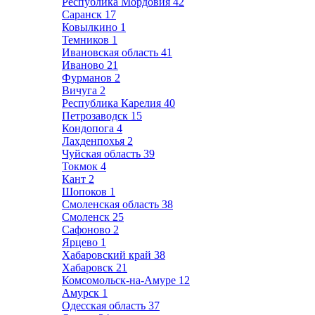
Республика Мордовия
42
Саранск
17
Ковылкино
1
Темников
1
Ивановская область
41
Иваново
21
Фурманов
2
Вичуга
2
Республика Карелия
40
Петрозаводск
15
Кондопога
4
Лахденпохья
2
Чуйская область
39
Токмок
4
Кант
2
Шопоков
1
Смоленская область
38
Смоленск
25
Сафоново
2
Ярцево
1
Хабаровский край
38
Хабаровск
21
Комсомольск-на-Амуре
12
Амурск
1
Одесская область
37