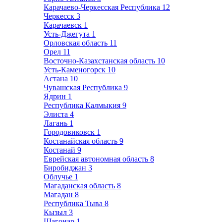
Карачаево-Черкесская Республика
12
Черкесск
3
Карачаевск
1
Усть-Джегута
1
Орловская область
11
Орел
11
Восточно-Казахстанская область
10
Усть-Каменогорск
10
Астана
10
Чувашская Республика
9
Ядрин
1
Республика Калмыкия
9
Элиста
4
Лагань
1
Городовиковск
1
Костанайская область
9
Костанай
9
Еврейская автономная область
8
Биробиджан
3
Облучье
1
Магаданская область
8
Магадан
8
Республика Тыва
8
Кызыл
3
Шагонар
1