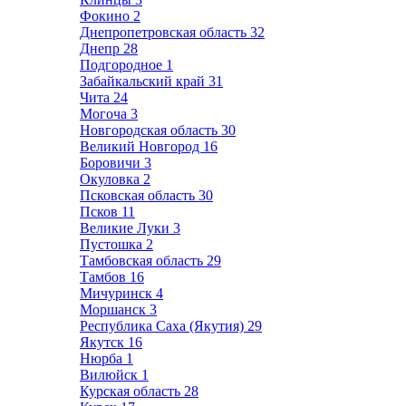
Фокино
2
Днепропетровская область
32
Днепр
28
Подгородное
1
Забайкальский край
31
Чита
24
Могоча
3
Новгородская область
30
Великий Новгород
16
Боровичи
3
Окуловка
2
Псковская область
30
Псков
11
Великие Луки
3
Пустошка
2
Тамбовская область
29
Тамбов
16
Мичуринск
4
Моршанск
3
Республика Саха (Якутия)
29
Якутск
16
Нюрба
1
Вилюйск
1
Курская область
28