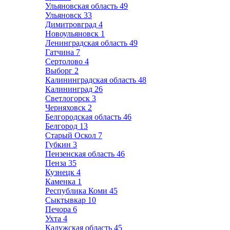
Ульяновская область
49
Ульяновск
33
Димитровград
4
Новоульяновск
1
Ленинградская область
49
Гатчина
7
Сертолово
4
Выборг
2
Калининградская область
48
Калининград
26
Светлогорск
3
Черняховск
2
Белгородская область
46
Белгород
13
Старый Оскол
7
Губкин
3
Пензенская область
46
Пенза
35
Кузнецк
4
Каменка
1
Республика Коми
45
Сыктывкар
10
Печора
6
Ухта
4
Калужская область
45