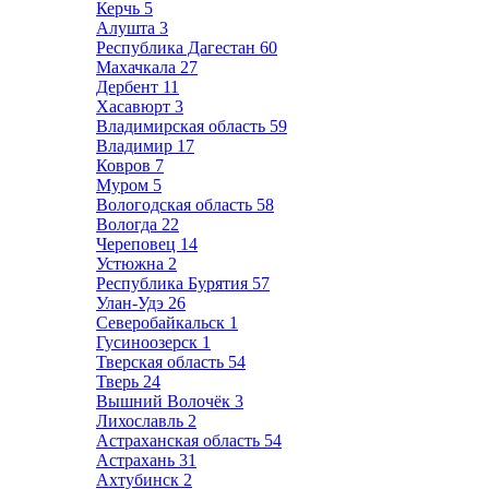
Керчь
5
Алушта
3
Республика Дагестан
60
Махачкала
27
Дербент
11
Хасавюрт
3
Владимирская область
59
Владимир
17
Ковров
7
Муром
5
Вологодская область
58
Вологда
22
Череповец
14
Устюжна
2
Республика Бурятия
57
Улан-Удэ
26
Северобайкальск
1
Гусиноозерск
1
Тверская область
54
Тверь
24
Вышний Волочёк
3
Лихославль
2
Астраханская область
54
Астрахань
31
Ахтубинск
2