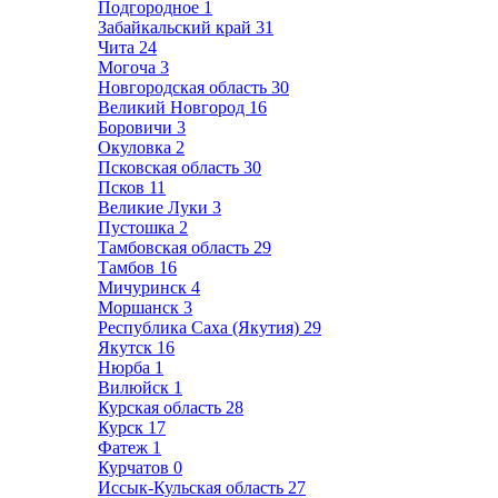
Подгородное
1
Забайкальский край
31
Чита
24
Могоча
3
Новгородская область
30
Великий Новгород
16
Боровичи
3
Окуловка
2
Псковская область
30
Псков
11
Великие Луки
3
Пустошка
2
Тамбовская область
29
Тамбов
16
Мичуринск
4
Моршанск
3
Республика Саха (Якутия)
29
Якутск
16
Нюрба
1
Вилюйск
1
Курская область
28
Курск
17
Фатеж
1
Курчатов
0
Иссык-Кульская область
27