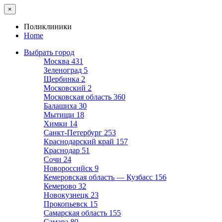
×
Поликлиники
Home
Выбрать город
Москва
431
Зеленоград
5
Щербинка
2
Московский
2
Московская область
360
Балашиха
30
Мытищи
18
Химки
14
Санкт-Петербург
253
Краснодарский край
157
Краснодар
51
Сочи
24
Новороссийск
9
Кемеровская область — Кузбасс
156
Кемерово
32
Новокузнецк
23
Прокопьевск
15
Самарская область
155
Самара
80