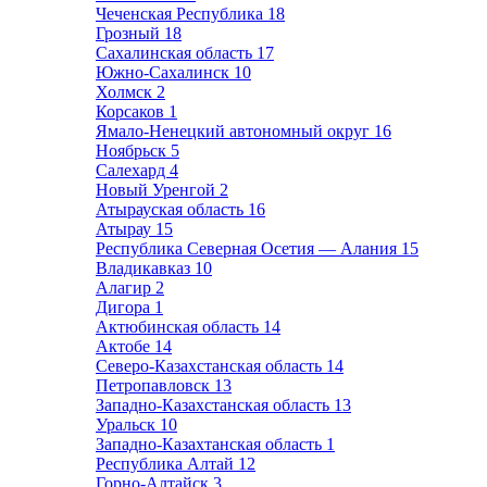
Чеченская Республика
18
Грозный
18
Сахалинская область
17
Южно-Сахалинск
10
Холмск
2
Корсаков
1
Ямало-Ненецкий автономный округ
16
Ноябрьск
5
Салехард
4
Новый Уренгой
2
Атырауская область
16
Атырау
15
Республика Северная Осетия — Алания
15
Владикавказ
10
Алагир
2
Дигора
1
Актюбинская область
14
Актобе
14
Северо-Казахстанская область
14
Петропавловск
13
Западно-Казахстанская область
13
Уральск
10
Западно-Казахтанская область
1
Республика Алтай
12
Горно-Алтайск
3