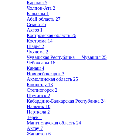
Каракол
5
Чолпон-Ата
2
Балыкчы
1
Абай область
27
Семей
25
Аягоз
1
Костромская область
26
Кострома
14
Шарья
2
Чухлома
2
Чувашская Республика — Чувашия
25
Чебоксары
16
Канаш
4
Новочебоксарск
3
Акмолинская область
25
Кокшетау
13
Степногорск
2
Щучинск
2
Кабардино-Балкарская Республика
24
Нальчик
10
Нарткала
2
Терек
1
Мангистауская область
24
Актау
7
Жанаозен
6