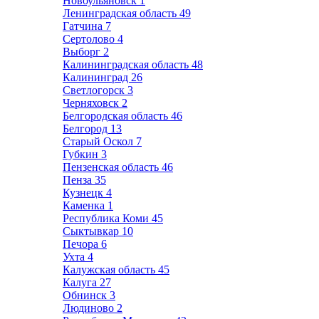
Новоульяновск
1
Ленинградская область
49
Гатчина
7
Сертолово
4
Выборг
2
Калининградская область
48
Калининград
26
Светлогорск
3
Черняховск
2
Белгородская область
46
Белгород
13
Старый Оскол
7
Губкин
3
Пензенская область
46
Пенза
35
Кузнецк
4
Каменка
1
Республика Коми
45
Сыктывкар
10
Печора
6
Ухта
4
Калужская область
45
Калуга
27
Обнинск
3
Людиново
2