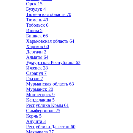
Орск
15
Бузулук
4
Тюменская область
70
Тюмень
49
Тобольск
6
Ишим
5
Бишкек
66
Харьковская область
64
Харьков
60
Дергачи
2
Алматы
64
Удмуртская Республика
62
Ижевск
28
Сарапул
7
Глазов
7
Мурманская область
63
Мурманск
20
Мончегорск
9
Кандалакша
5
Республика Крым
61
Симферополь
25
Керчь
5
Алушта
3
Республика Дагестан
60
Махачкала
27