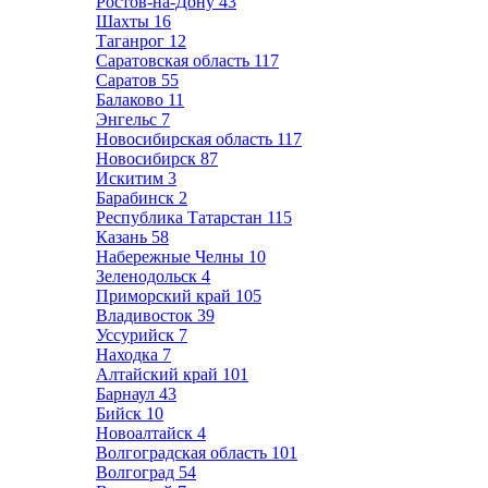
Ростов-на-Дону
43
Шахты
16
Таганрог
12
Саратовская область
117
Саратов
55
Балаково
11
Энгельс
7
Новосибирская область
117
Новосибирск
87
Искитим
3
Барабинск
2
Республика Татарстан
115
Казань
58
Набережные Челны
10
Зеленодольск
4
Приморский край
105
Владивосток
39
Уссурийск
7
Находка
7
Алтайский край
101
Барнаул
43
Бийск
10
Новоалтайск
4
Волгоградская область
101
Волгоград
54