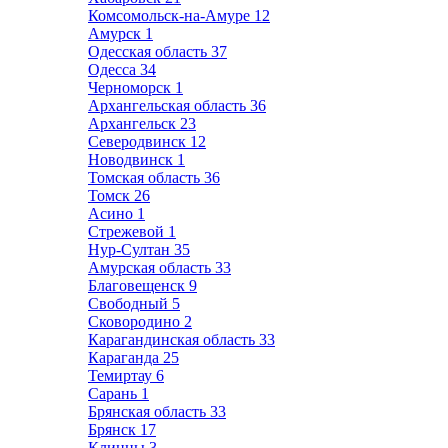
Комсомольск-на-Амуре
12
Амурск
1
Одесская область
37
Одесса
34
Черноморск
1
Архангельская область
36
Архангельск
23
Северодвинск
12
Новодвинск
1
Томская область
36
Томск
26
Асино
1
Стрежевой
1
Нур-Султан
35
Амурская область
33
Благовещенск
9
Свободный
5
Сковородино
2
Карагандинская область
33
Караганда
25
Темиртау
6
Сарань
1
Брянская область
33
Брянск
17
Клинцы
3