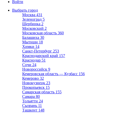
Войти
Выбрать город
Москва
431
Зеленоград
5
Щербинка
2
Московский
2
Московская область
360
Балашиха
30
Мытищи
18
Химки
14
Санкт-Петербург
253
Краснодарский край
157
Краснодар
51
Сочи
24
Новороссийск
9
Кемеровская область — Кузбасс
156
Кемерово
32
Новокузнецк
23
Прокопьевск
15
Самарская область
155
Самара
80
Тольятти
24
Сызрань
11
Ташкент
148