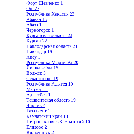
Форт-Шевченко
1
Ош
23
Республика Хакасия
23
Абакан
15
Абаза
1
Черногорск
1
Курганская область
23
Курган
22
Павлодарская область
21
Павлодар
19
Аксу
1
Республика Марий Эл
20
Йошкар-Ола
15
Волжск
3
Севастополь
19
Республика Адыгея
19
Майкоп
11
Адыгейск
1
Ташкентская область
19
Чирчик
4
Газалкент
1
Камчатский край
18
Петропавловск-Камчатский
10
Елизово
2
Вилючинск
2