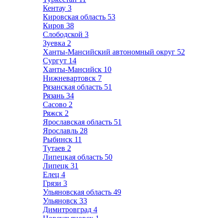
Кентау
3
Кировская область
53
Киров
38
Слободской
3
Зуевка
2
Ханты-Мансийский автономный округ
52
Сургут
14
Ханты-Мансийск
10
Нижневартовск
7
Рязанская область
51
Рязань
34
Сасово
2
Ряжск
2
Ярославская область
51
Ярославль
28
Рыбинск
11
Тутаев
2
Липецкая область
50
Липецк
31
Елец
4
Грязи
3
Ульяновская область
49
Ульяновск
33
Димитровград
4