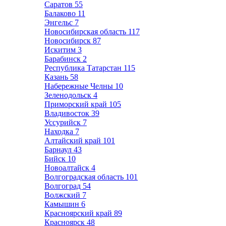
Саратов
55
Балаково
11
Энгельс
7
Новосибирская область
117
Новосибирск
87
Искитим
3
Барабинск
2
Республика Татарстан
115
Казань
58
Набережные Челны
10
Зеленодольск
4
Приморский край
105
Владивосток
39
Уссурийск
7
Находка
7
Алтайский край
101
Барнаул
43
Бийск
10
Новоалтайск
4
Волгоградская область
101
Волгоград
54
Волжский
7
Камышин
6
Красноярский край
89
Красноярск
48