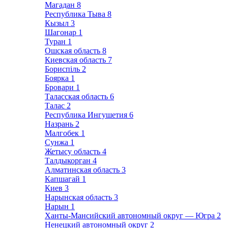
Магадан
8
Республика Тыва
8
Кызыл
3
Шагонар
1
Туран
1
Ошская область
8
Киевская область
7
Бориспіль
2
Боярка
1
Бровари
1
Таласская область
6
Талас
2
Республика Ингушетия
6
Назрань
2
Малгобек
1
Сунжа
1
Жетысу область
4
Талдыкорган
4
Алматинская область
3
Капшагай
1
Киев
3
Нарынская область
3
Нарын
1
Ханты-Мансийский автономный округ — Югра
2
Ненецкий автономный округ
2