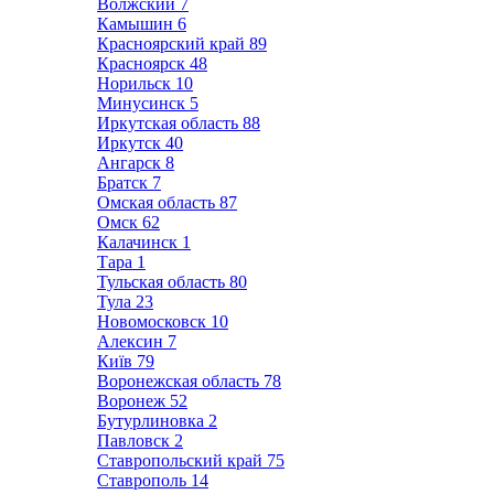
Волжский
7
Камышин
6
Красноярский край
89
Красноярск
48
Норильск
10
Минусинск
5
Иркутская область
88
Иркутск
40
Ангарск
8
Братск
7
Омская область
87
Омск
62
Калачинск
1
Тара
1
Тульская область
80
Тула
23
Новомосковск
10
Алексин
7
Київ
79
Воронежская область
78
Воронеж
52
Бутурлиновка
2
Павловск
2
Ставропольский край
75
Ставрополь
14