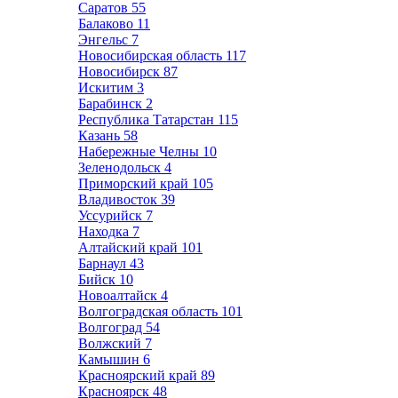
Саратов
55
Балаково
11
Энгельс
7
Новосибирская область
117
Новосибирск
87
Искитим
3
Барабинск
2
Республика Татарстан
115
Казань
58
Набережные Челны
10
Зеленодольск
4
Приморский край
105
Владивосток
39
Уссурийск
7
Находка
7
Алтайский край
101
Барнаул
43
Бийск
10
Новоалтайск
4
Волгоградская область
101
Волгоград
54
Волжский
7
Камышин
6
Красноярский край
89
Красноярск
48