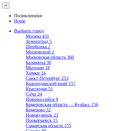
×
Поликлиники
Home
Выбрать город
Москва
431
Зеленоград
5
Щербинка
2
Московский
2
Московская область
360
Балашиха
30
Мытищи
18
Химки
14
Санкт-Петербург
253
Краснодарский край
157
Краснодар
51
Сочи
24
Новороссийск
9
Кемеровская область — Кузбасс
156
Кемерово
32
Новокузнецк
23
Прокопьевск
15
Самарская область
155
Самара
80