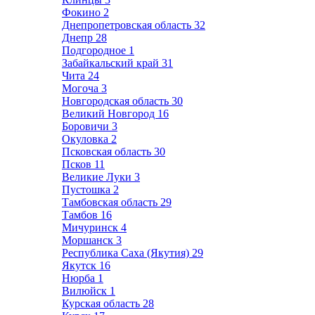
Фокино
2
Днепропетровская область
32
Днепр
28
Подгородное
1
Забайкальский край
31
Чита
24
Могоча
3
Новгородская область
30
Великий Новгород
16
Боровичи
3
Окуловка
2
Псковская область
30
Псков
11
Великие Луки
3
Пустошка
2
Тамбовская область
29
Тамбов
16
Мичуринск
4
Моршанск
3
Республика Саха (Якутия)
29
Якутск
16
Нюрба
1
Вилюйск
1
Курская область
28