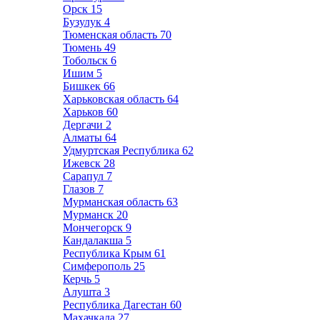
Орск
15
Бузулук
4
Тюменская область
70
Тюмень
49
Тобольск
6
Ишим
5
Бишкек
66
Харьковская область
64
Харьков
60
Дергачи
2
Алматы
64
Удмуртская Республика
62
Ижевск
28
Сарапул
7
Глазов
7
Мурманская область
63
Мурманск
20
Мончегорск
9
Кандалакша
5
Республика Крым
61
Симферополь
25
Керчь
5
Алушта
3
Республика Дагестан
60
Махачкала
27