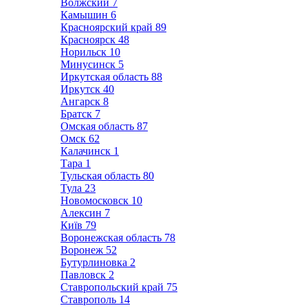
Волжский
7
Камышин
6
Красноярский край
89
Красноярск
48
Норильск
10
Минусинск
5
Иркутская область
88
Иркутск
40
Ангарск
8
Братск
7
Омская область
87
Омск
62
Калачинск
1
Тара
1
Тульская область
80
Тула
23
Новомосковск
10
Алексин
7
Київ
79
Воронежская область
78
Воронеж
52
Бутурлиновка
2
Павловск
2
Ставропольский край
75
Ставрополь
14