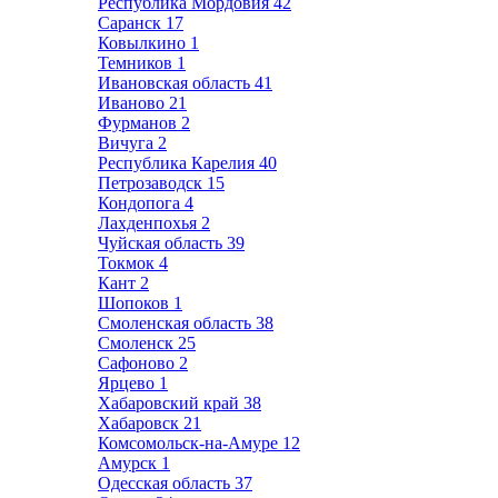
Республика Мордовия
42
Саранск
17
Ковылкино
1
Темников
1
Ивановская область
41
Иваново
21
Фурманов
2
Вичуга
2
Республика Карелия
40
Петрозаводск
15
Кондопога
4
Лахденпохья
2
Чуйская область
39
Токмок
4
Кант
2
Шопоков
1
Смоленская область
38
Смоленск
25
Сафоново
2
Ярцево
1
Хабаровский край
38
Хабаровск
21
Комсомольск-на-Амуре
12
Амурск
1
Одесская область
37