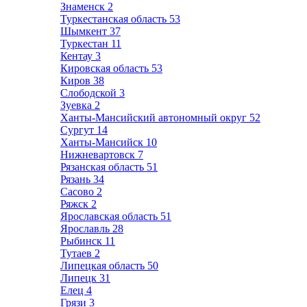
Знаменск
2
Туркестанская область
53
Шымкент
37
Туркестан
11
Кентау
3
Кировская область
53
Киров
38
Слободской
3
Зуевка
2
Ханты-Мансийский автономный округ
52
Сургут
14
Ханты-Мансийск
10
Нижневартовск
7
Рязанская область
51
Рязань
34
Сасово
2
Ряжск
2
Ярославская область
51
Ярославль
28
Рыбинск
11
Тутаев
2
Липецкая область
50
Липецк
31
Елец
4
Грязи
3