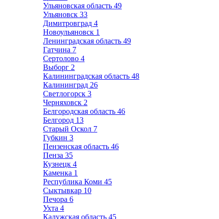
Ульяновская область
49
Ульяновск
33
Димитровград
4
Новоульяновск
1
Ленинградская область
49
Гатчина
7
Сертолово
4
Выборг
2
Калининградская область
48
Калининград
26
Светлогорск
3
Черняховск
2
Белгородская область
46
Белгород
13
Старый Оскол
7
Губкин
3
Пензенская область
46
Пенза
35
Кузнецк
4
Каменка
1
Республика Коми
45
Сыктывкар
10
Печора
6
Ухта
4
Калужская область
45