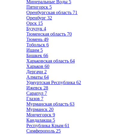
Минеральные Воды
5
Пятигорск
5
Оренбургская область
71
Оренбург
32
Орск
15
Бузулук
4
Тюменская область
70
Тюмень
49
Тобольск
6
Ишим
5
Бишкек
66
Харьковская область
64
Харьков
60
Дергачи
2
Алматы
64
Удмуртская Республика
62
Ижевск
28
Сарапул
7
Глазов
7
Мурманская область
63
Мурманск
20
Мончегорск
9
Кандалакша
5
Республика Крым
61
Симферополь
25