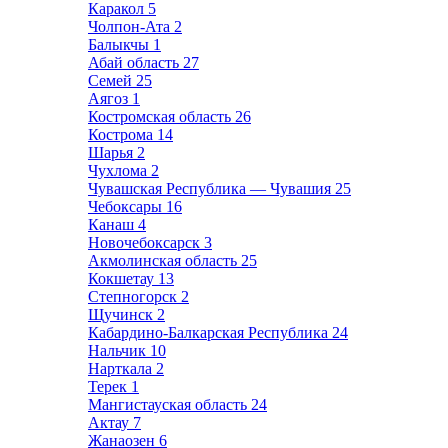
Каракол
5
Чолпон-Ата
2
Балыкчы
1
Абай область
27
Семей
25
Аягоз
1
Костромская область
26
Кострома
14
Шарья
2
Чухлома
2
Чувашская Республика — Чувашия
25
Чебоксары
16
Канаш
4
Новочебоксарск
3
Акмолинская область
25
Кокшетау
13
Степногорск
2
Щучинск
2
Кабардино-Балкарская Республика
24
Нальчик
10
Нарткала
2
Терек
1
Мангистауская область
24
Актау
7
Жанаозен
6