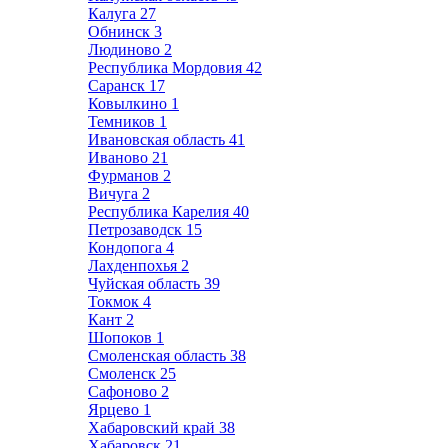
Калуга
27
Обнинск
3
Людиново
2
Республика Мордовия
42
Саранск
17
Ковылкино
1
Темников
1
Ивановская область
41
Иваново
21
Фурманов
2
Вичуга
2
Республика Карелия
40
Петрозаводск
15
Кондопога
4
Лахденпохья
2
Чуйская область
39
Токмок
4
Кант
2
Шопоков
1
Смоленская область
38
Смоленск
25
Сафоново
2
Ярцево
1
Хабаровский край
38
Хабаровск
21