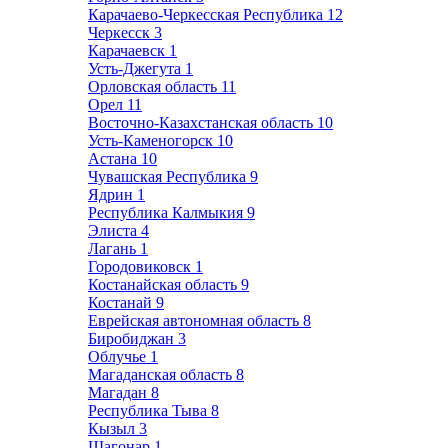
Карачаево-Черкесская Республика
12
Черкесск
3
Карачаевск
1
Усть-Джегута
1
Орловская область
11
Орел
11
Восточно-Казахстанская область
10
Усть-Каменогорск
10
Астана
10
Чувашская Республика
9
Ядрин
1
Республика Калмыкия
9
Элиста
4
Лагань
1
Городовиковск
1
Костанайская область
9
Костанай
9
Еврейская автономная область
8
Биробиджан
3
Облучье
1
Магаданская область
8
Магадан
8
Республика Тыва
8
Кызыл
3
Шагонар
1