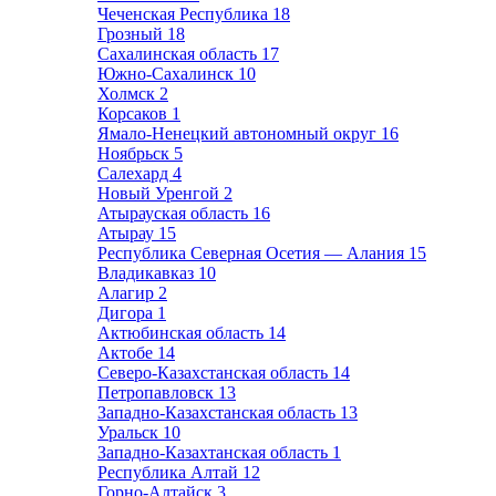
Чеченская Республика
18
Грозный
18
Сахалинская область
17
Южно-Сахалинск
10
Холмск
2
Корсаков
1
Ямало-Ненецкий автономный округ
16
Ноябрьск
5
Салехард
4
Новый Уренгой
2
Атырауская область
16
Атырау
15
Республика Северная Осетия — Алания
15
Владикавказ
10
Алагир
2
Дигора
1
Актюбинская область
14
Актобе
14
Северо-Казахстанская область
14
Петропавловск
13
Западно-Казахстанская область
13
Уральск
10
Западно-Казахтанская область
1
Республика Алтай
12
Горно-Алтайск
3