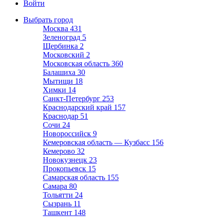
Войти
Выбрать город
Москва
431
Зеленоград
5
Щербинка
2
Московский
2
Московская область
360
Балашиха
30
Мытищи
18
Химки
14
Санкт-Петербург
253
Краснодарский край
157
Краснодар
51
Сочи
24
Новороссийск
9
Кемеровская область — Кузбасс
156
Кемерово
32
Новокузнецк
23
Прокопьевск
15
Самарская область
155
Самара
80
Тольятти
24
Сызрань
11
Ташкент
148