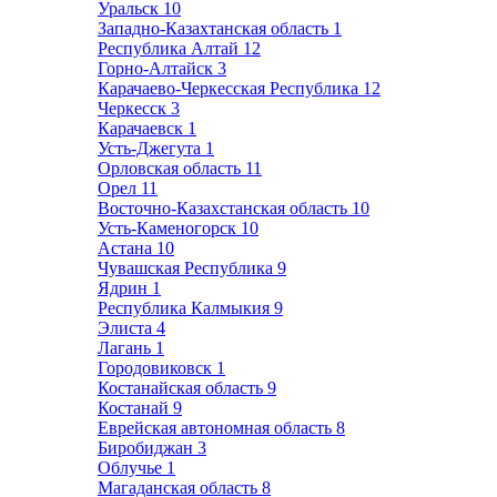
Уральск
10
Западно-Казахтанская область
1
Республика Алтай
12
Горно-Алтайск
3
Карачаево-Черкесская Республика
12
Черкесск
3
Карачаевск
1
Усть-Джегута
1
Орловская область
11
Орел
11
Восточно-Казахстанская область
10
Усть-Каменогорск
10
Астана
10
Чувашская Республика
9
Ядрин
1
Республика Калмыкия
9
Элиста
4
Лагань
1
Городовиковск
1
Костанайская область
9
Костанай
9
Еврейская автономная область
8
Биробиджан
3
Облучье
1
Магаданская область
8