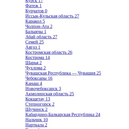
Курск
17
Фатеж
1
Курчатов
0
Иссык-Кульская область
27
Каракол
5
Чолпон-Ата
2
Балыкчы
1
Абай область
27
Семей
25
Аягоз
1
Костромская область
26
Кострома
14
Шарья
2
Чухлома
2
Чувашская Республика — Чувашия
25
Чебоксары
16
Канаш
4
Новочебоксарск
3
Акмолинская область
25
Кокшетау
13
Степногорск
2
Щучинск
2
Кабардино-Балкарская Республика
24
Нальчик
10
Нарткала
2