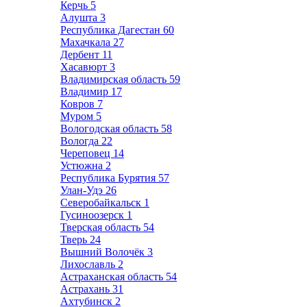
Керчь
5
Алушта
3
Республика Дагестан
60
Махачкала
27
Дербент
11
Хасавюрт
3
Владимирская область
59
Владимир
17
Ковров
7
Муром
5
Вологодская область
58
Вологда
22
Череповец
14
Устюжна
2
Республика Бурятия
57
Улан-Удэ
26
Северобайкальск
1
Гусиноозерск
1
Тверская область
54
Тверь
24
Вышний Волочёк
3
Лихославль
2
Астраханская область
54
Астрахань
31
Ахтубинск
2