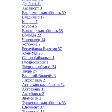
Дербент
11
Хасавюрт
3
Владимирская область
59
Владимир
17
Ковров
7
Муром
5
Вологодская область
58
Вологда
22
Череповец
14
Устюжна
2
Республика Бурятия
57
Улан-Удэ
26
Северобайкальск
1
Гусиноозерск
1
Тверская область
54
Тверь
24
Вышний Волочёк
3
Лихославль
2
Астраханская область
54
Астрахань
31
Ахтубинск
2
Знаменск
2
Туркестанская область
53
Шымкент
37
Туркестан
11