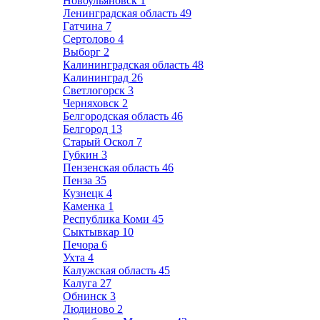
Новоульяновск
1
Ленинградская область
49
Гатчина
7
Сертолово
4
Выборг
2
Калининградская область
48
Калининград
26
Светлогорск
3
Черняховск
2
Белгородская область
46
Белгород
13
Старый Оскол
7
Губкин
3
Пензенская область
46
Пенза
35
Кузнецк
4
Каменка
1
Республика Коми
45
Сыктывкар
10
Печора
6
Ухта
4
Калужская область
45
Калуга
27
Обнинск
3
Людиново
2