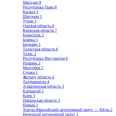
Магадан
8
Республика Тыва
8
Кызыл
3
Шагонар
1
Туран
1
Ошская область
8
Киевская область
7
Бориспіль
2
Боярка
1
Бровари
1
Таласская область
6
Талас
2
Республика Ингушетия
6
Назрань
2
Малгобек
1
Сунжа
1
Жетысу область
4
Талдыкорган
4
Алматинская область
3
Капшагай
1
Киев
3
Нарынская область
3
Нарын
1
Ханты-Мансийский автономный округ — Югра
2
Ненецкий автономный округ
2