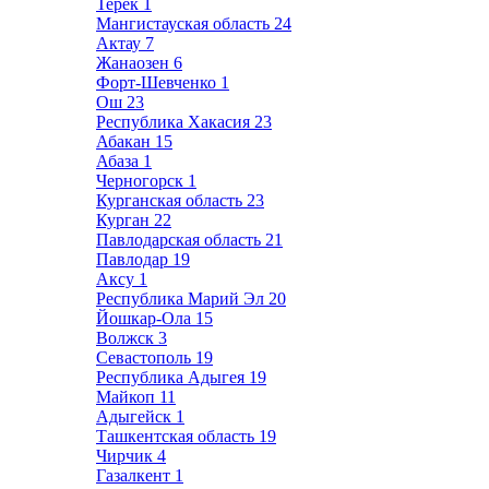
Терек
1
Мангистауская область
24
Актау
7
Жанаозен
6
Форт-Шевченко
1
Ош
23
Республика Хакасия
23
Абакан
15
Абаза
1
Черногорск
1
Курганская область
23
Курган
22
Павлодарская область
21
Павлодар
19
Аксу
1
Республика Марий Эл
20
Йошкар-Ола
15
Волжск
3
Севастополь
19
Республика Адыгея
19
Майкоп
11
Адыгейск
1
Ташкентская область
19
Чирчик
4
Газалкент
1