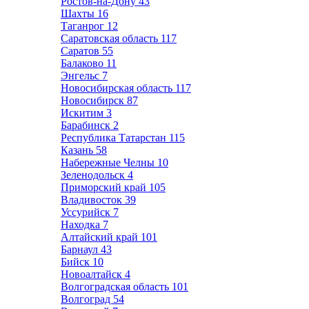
Ростов-на-Дону
43
Шахты
16
Таганрог
12
Саратовская область
117
Саратов
55
Балаково
11
Энгельс
7
Новосибирская область
117
Новосибирск
87
Искитим
3
Барабинск
2
Республика Татарстан
115
Казань
58
Набережные Челны
10
Зеленодольск
4
Приморский край
105
Владивосток
39
Уссурийск
7
Находка
7
Алтайский край
101
Барнаул
43
Бийск
10
Новоалтайск
4
Волгоградская область
101
Волгоград
54