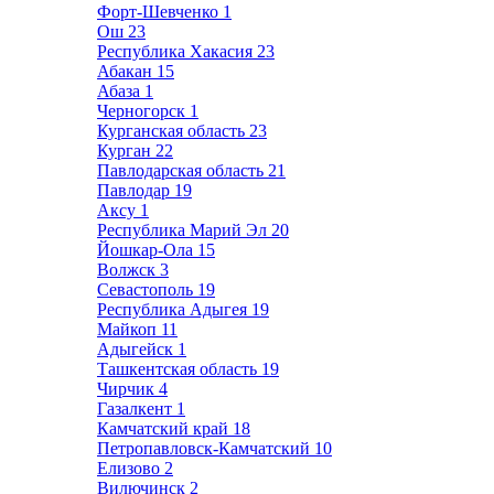
Форт-Шевченко
1
Ош
23
Республика Хакасия
23
Абакан
15
Абаза
1
Черногорск
1
Курганская область
23
Курган
22
Павлодарская область
21
Павлодар
19
Аксу
1
Республика Марий Эл
20
Йошкар-Ола
15
Волжск
3
Севастополь
19
Республика Адыгея
19
Майкоп
11
Адыгейск
1
Ташкентская область
19
Чирчик
4
Газалкент
1
Камчатский край
18
Петропавловск-Камчатский
10
Елизово
2
Вилючинск
2