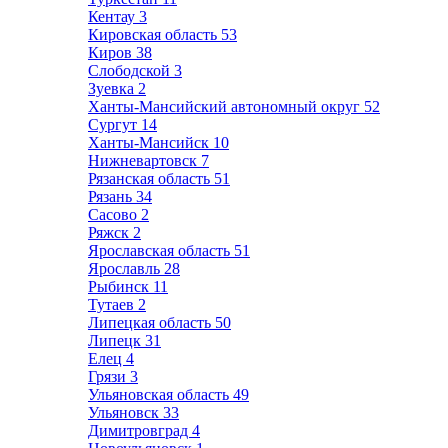
Кентау
3
Кировская область
53
Киров
38
Слободской
3
Зуевка
2
Ханты-Мансийский автономный округ
52
Сургут
14
Ханты-Мансийск
10
Нижневартовск
7
Рязанская область
51
Рязань
34
Сасово
2
Ряжск
2
Ярославская область
51
Ярославль
28
Рыбинск
11
Тутаев
2
Липецкая область
50
Липецк
31
Елец
4
Грязи
3
Ульяновская область
49
Ульяновск
33
Димитровград
4