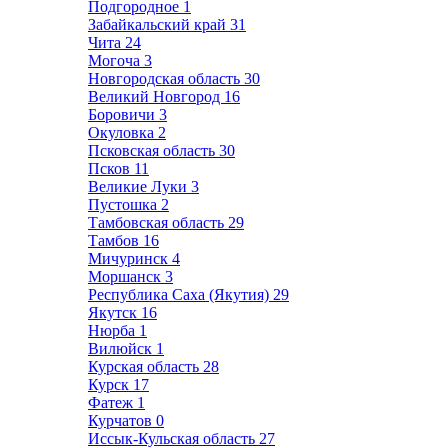
Подгородное
1
Забайкальский край
31
Чита
24
Могоча
3
Новгородская область
30
Великий Новгород
16
Боровичи
3
Окуловка
2
Псковская область
30
Псков
11
Великие Луки
3
Пустошка
2
Тамбовская область
29
Тамбов
16
Мичуринск
4
Моршанск
3
Республика Саха (Якутия)
29
Якутск
16
Нюрба
1
Вилюйск
1
Курская область
28
Курск
17
Фатеж
1
Курчатов
0
Иссык-Кульская область
27