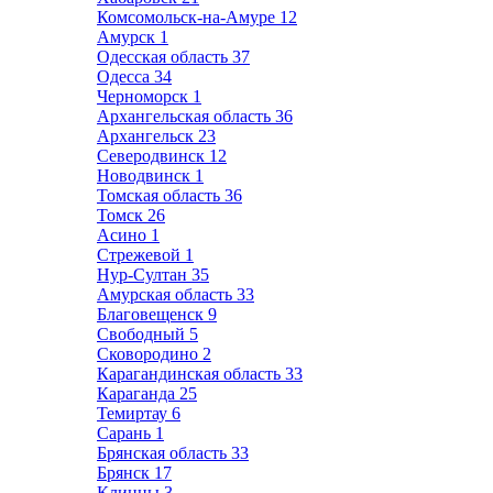
Комсомольск-на-Амуре
12
Амурск
1
Одесская область
37
Одесса
34
Черноморск
1
Архангельская область
36
Архангельск
23
Северодвинск
12
Новодвинск
1
Томская область
36
Томск
26
Асино
1
Стрежевой
1
Нур-Султан
35
Амурская область
33
Благовещенск
9
Свободный
5
Сковородино
2
Карагандинская область
33
Караганда
25
Темиртау
6
Сарань
1
Брянская область
33
Брянск
17
Клинцы
3