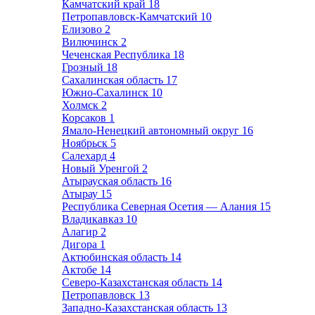
Камчатский край
18
Петропавловск-Камчатский
10
Елизово
2
Вилючинск
2
Чеченская Республика
18
Грозный
18
Сахалинская область
17
Южно-Сахалинск
10
Холмск
2
Корсаков
1
Ямало-Ненецкий автономный округ
16
Ноябрьск
5
Салехард
4
Новый Уренгой
2
Атырауская область
16
Атырау
15
Республика Северная Осетия — Алания
15
Владикавказ
10
Алагир
2
Дигора
1
Актюбинская область
14
Актобе
14
Северо-Казахстанская область
14
Петропавловск
13
Западно-Казахстанская область
13