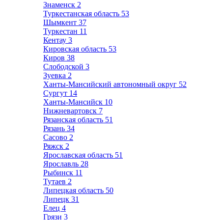
Знаменск
2
Туркестанская область
53
Шымкент
37
Туркестан
11
Кентау
3
Кировская область
53
Киров
38
Слободской
3
Зуевка
2
Ханты-Мансийский автономный округ
52
Сургут
14
Ханты-Мансийск
10
Нижневартовск
7
Рязанская область
51
Рязань
34
Сасово
2
Ряжск
2
Ярославская область
51
Ярославль
28
Рыбинск
11
Тутаев
2
Липецкая область
50
Липецк
31
Елец
4
Грязи
3