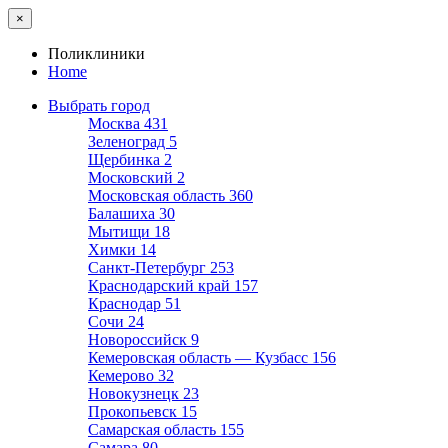
×
Поликлиники
Home
Выбрать город
Москва
431
Зеленоград
5
Щербинка
2
Московский
2
Московская область
360
Балашиха
30
Мытищи
18
Химки
14
Санкт-Петербург
253
Краснодарский край
157
Краснодар
51
Сочи
24
Новороссийск
9
Кемеровская область — Кузбасс
156
Кемерово
32
Новокузнецк
23
Прокопьевск
15
Самарская область
155
Самара
80