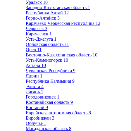
Уральск
10
Западно-Казахтанская область
1
Республика Алтай
12
Горно-Алтайск
3
Карачаево-Черкесская Республика
12
Черкесск
3
Карачаевск
1
Усть-Джегута
1
Орловская область
11
Орел
11
Восточно-Казахстанская область
10
Усть-Каменогорск
10
Астана
10
Чувашская Республика
9
Ядрин
1
Республика Калмыкия
9
Элиста
4
Лагань
1
Городовиковск
1
Костанайская область
9
Костанай
9
Еврейская автономная область
8
Биробиджан
3
Облучье
1
Магаданская область
8