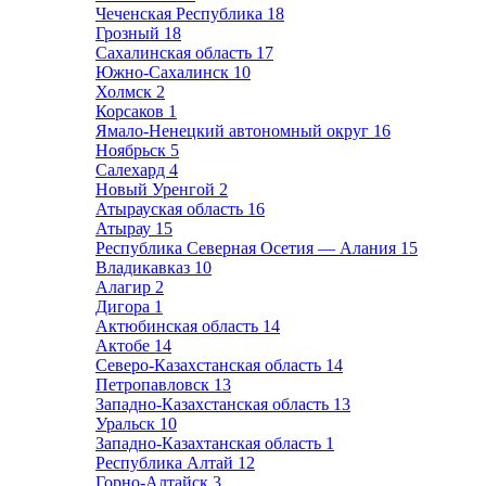
Чеченская Республика
18
Грозный
18
Сахалинская область
17
Южно-Сахалинск
10
Холмск
2
Корсаков
1
Ямало-Ненецкий автономный округ
16
Ноябрьск
5
Салехард
4
Новый Уренгой
2
Атырауская область
16
Атырау
15
Республика Северная Осетия — Алания
15
Владикавказ
10
Алагир
2
Дигора
1
Актюбинская область
14
Актобе
14
Северо-Казахстанская область
14
Петропавловск
13
Западно-Казахстанская область
13
Уральск
10
Западно-Казахтанская область
1
Республика Алтай
12
Горно-Алтайск
3