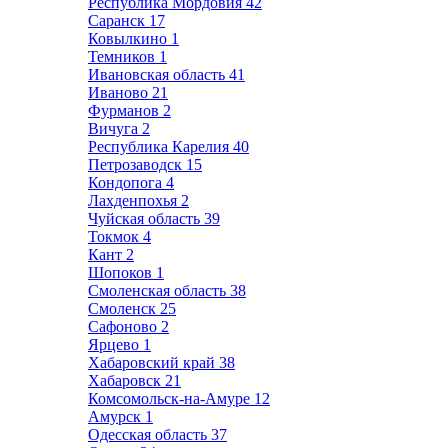
Республика Мордовия
42
Саранск
17
Ковылкино
1
Темников
1
Ивановская область
41
Иваново
21
Фурманов
2
Вичуга
2
Республика Карелия
40
Петрозаводск
15
Кондопога
4
Лахденпохья
2
Чуйская область
39
Токмок
4
Кант
2
Шопоков
1
Смоленская область
38
Смоленск
25
Сафоново
2
Ярцево
1
Хабаровский край
38
Хабаровск
21
Комсомольск-на-Амуре
12
Амурск
1
Одесская область
37