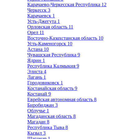
Карачаево-Черкесская Республика
12
Черкесск
3
Карачаевск
1
Усть-Джегута
1
Орловская область
11
Орел
11
Восточно-Казахстанская область
10
Усть-Каменогорск
10
Астана
10
Чувашская Республика
9
Ядрин
1
Республика Калмыкия
9
Элиста
4
Лагань
1
Городовиковск
1
Костанайская область
9
Костанай
9
Еврейская автономная область
8
Биробиджан
3
Облучье
1
Магаданская область
8
Магадан
8
Республика Тыва
8
Кызыл
3
Шагонар
1