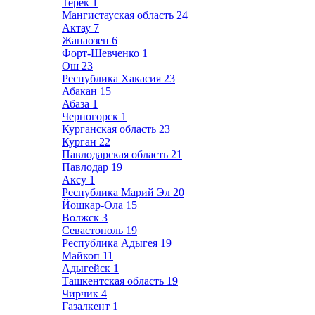
Терек
1
Мангистауская область
24
Актау
7
Жанаозен
6
Форт-Шевченко
1
Ош
23
Республика Хакасия
23
Абакан
15
Абаза
1
Черногорск
1
Курганская область
23
Курган
22
Павлодарская область
21
Павлодар
19
Аксу
1
Республика Марий Эл
20
Йошкар-Ола
15
Волжск
3
Севастополь
19
Республика Адыгея
19
Майкоп
11
Адыгейск
1
Ташкентская область
19
Чирчик
4
Газалкент
1