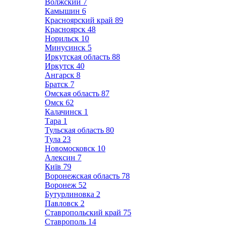
Волжский
7
Камышин
6
Красноярский край
89
Красноярск
48
Норильск
10
Минусинск
5
Иркутская область
88
Иркутск
40
Ангарск
8
Братск
7
Омская область
87
Омск
62
Калачинск
1
Тара
1
Тульская область
80
Тула
23
Новомосковск
10
Алексин
7
Київ
79
Воронежская область
78
Воронеж
52
Бутурлиновка
2
Павловск
2
Ставропольский край
75
Ставрополь
14