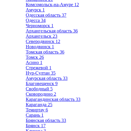
Комсомольск-на-Амуре
12
Амурск
1
Одесская область
37
Одесса
34
Черноморск
1
Архангельская область
36
Архангельск
23
Северодвинск
12
Новодвинск
1
Томская область
36
Томск
26
Асино
1
Стрежевой
1
Нур-Султан
35
Амурская область
33
Благовещенск
9
Свободный
5
Сковородино
2
Карагандинская область
33
Караганда
25
Темиртау
6
Сарань
1
Брянская область
33
Брянск
17
Клинцы
3