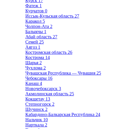
Курск
17
Фатеж
1
Курчатов
0
Иссык-Кульская область
27
Каракол
5
Чолпон-Ата
2
Балыкчы
1
Абай область
27
Семей
25
Аягоз
1
Костромская область
26
Кострома
14
Шарья
2
Чухлома
2
Чувашская Республика — Чувашия
25
Чебоксары
16
Канаш
4
Новочебоксарск
3
Акмолинская область
25
Кокшетау
13
Степногорск
2
Щучинск
2
Кабардино-Балкарская Республика
24
Нальчик
10
Нарткала
2