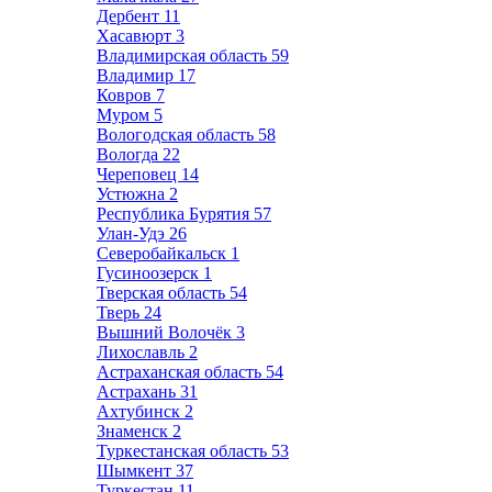
Дербент
11
Хасавюрт
3
Владимирская область
59
Владимир
17
Ковров
7
Муром
5
Вологодская область
58
Вологда
22
Череповец
14
Устюжна
2
Республика Бурятия
57
Улан-Удэ
26
Северобайкальск
1
Гусиноозерск
1
Тверская область
54
Тверь
24
Вышний Волочёк
3
Лихославль
2
Астраханская область
54
Астрахань
31
Ахтубинск
2
Знаменск
2
Туркестанская область
53
Шымкент
37
Туркестан
11