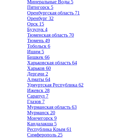
Минеральные Воды
5
Пятигорск
5
Оренбургская область
71
Оренбург
32
Орск
15
Бузулук
4
Тюменская область
70
Тюмень
49
Тобольск
6
Ишим
5
Бишкек
66
Харьковская область
64
Харьков
60
Дергачи
2
Алматы
64
Удмуртская Республика
62
Ижевск
28
Сарапул
7
Глазов
7
Мурманская область
63
Мурманск
20
Мончегорск
9
Кандалакша
5
Республика Крым
61
Симферополь
25