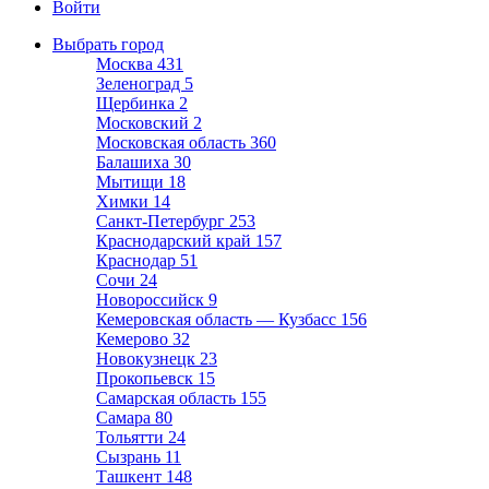
Войти
Выбрать город
Москва
431
Зеленоград
5
Щербинка
2
Московский
2
Московская область
360
Балашиха
30
Мытищи
18
Химки
14
Санкт-Петербург
253
Краснодарский край
157
Краснодар
51
Сочи
24
Новороссийск
9
Кемеровская область — Кузбасс
156
Кемерово
32
Новокузнецк
23
Прокопьевск
15
Самарская область
155
Самара
80
Тольятти
24
Сызрань
11
Ташкент
148