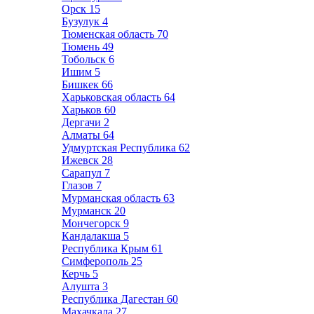
Орск
15
Бузулук
4
Тюменская область
70
Тюмень
49
Тобольск
6
Ишим
5
Бишкек
66
Харьковская область
64
Харьков
60
Дергачи
2
Алматы
64
Удмуртская Республика
62
Ижевск
28
Сарапул
7
Глазов
7
Мурманская область
63
Мурманск
20
Мончегорск
9
Кандалакша
5
Республика Крым
61
Симферополь
25
Керчь
5
Алушта
3
Республика Дагестан
60
Махачкала
27