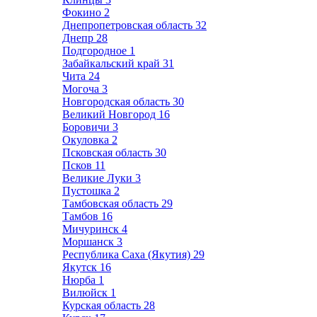
Фокино
2
Днепропетровская область
32
Днепр
28
Подгородное
1
Забайкальский край
31
Чита
24
Могоча
3
Новгородская область
30
Великий Новгород
16
Боровичи
3
Окуловка
2
Псковская область
30
Псков
11
Великие Луки
3
Пустошка
2
Тамбовская область
29
Тамбов
16
Мичуринск
4
Моршанск
3
Республика Саха (Якутия)
29
Якутск
16
Нюрба
1
Вилюйск
1
Курская область
28