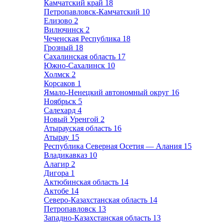
Камчатский край
18
Петропавловск-Камчатский
10
Елизово
2
Вилючинск
2
Чеченская Республика
18
Грозный
18
Сахалинская область
17
Южно-Сахалинск
10
Холмск
2
Корсаков
1
Ямало-Ненецкий автономный округ
16
Ноябрьск
5
Салехард
4
Новый Уренгой
2
Атырауская область
16
Атырау
15
Республика Северная Осетия — Алания
15
Владикавказ
10
Алагир
2
Дигора
1
Актюбинская область
14
Актобе
14
Северо-Казахстанская область
14
Петропавловск
13
Западно-Казахстанская область
13