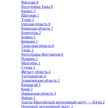
Магадан
8
Республика Тыва
8
Кызыл
3
Шагонар
1
Туран
1
Ошская область
8
Киевская область
7
Бориспіль
2
Боярка
1
Бровари
1
Таласская область
6
Талас
2
Республика Ингушетия
6
Назрань
2
Малгобек
1
Сунжа
1
Жетысу область
4
Талдыкорган
4
Алматинская область
3
Капшагай
1
Киев
3
Нарынская область
3
Нарын
1
Ханты-Мансийский автономный округ — Югра
2
Ненецкий автономный округ
2