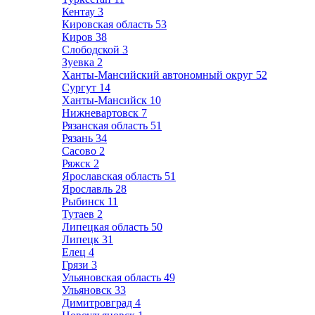
Кентау
3
Кировская область
53
Киров
38
Слободской
3
Зуевка
2
Ханты-Мансийский автономный округ
52
Сургут
14
Ханты-Мансийск
10
Нижневартовск
7
Рязанская область
51
Рязань
34
Сасово
2
Ряжск
2
Ярославская область
51
Ярославль
28
Рыбинск
11
Тутаев
2
Липецкая область
50
Липецк
31
Елец
4
Грязи
3
Ульяновская область
49
Ульяновск
33
Димитровград
4