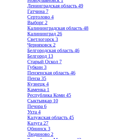
Новоульяновск
1
Ленинградская область
49
Гатчина
7
Сертолово
4
Выборг
2
Калининградская область
48
Калининград
26
Светлогорск
3
Черняховск
2
Белгородская область
46
Белгород
13
Старый Оскол
7
Губкин
3
Пензенская область
46
Пенза
35
Кузнецк
4
Каменка
1
Республика Коми
45
Сыктывкар
10
Печора
6
Ухта
4
Калужская область
45
Калуга
27
Обнинск
3
Людиново
2