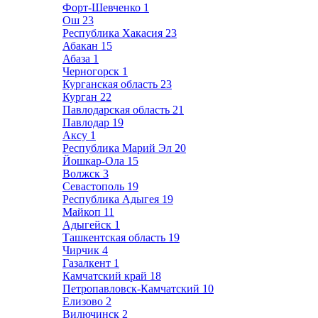
Форт-Шевченко
1
Ош
23
Республика Хакасия
23
Абакан
15
Абаза
1
Черногорск
1
Курганская область
23
Курган
22
Павлодарская область
21
Павлодар
19
Аксу
1
Республика Марий Эл
20
Йошкар-Ола
15
Волжск
3
Севастополь
19
Республика Адыгея
19
Майкоп
11
Адыгейск
1
Ташкентская область
19
Чирчик
4
Газалкент
1
Камчатский край
18
Петропавловск-Камчатский
10
Елизово
2
Вилючинск
2