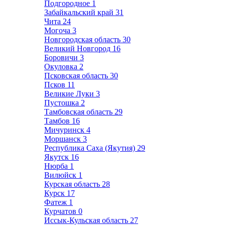
Подгородное
1
Забайкальский край
31
Чита
24
Могоча
3
Новгородская область
30
Великий Новгород
16
Боровичи
3
Окуловка
2
Псковская область
30
Псков
11
Великие Луки
3
Пустошка
2
Тамбовская область
29
Тамбов
16
Мичуринск
4
Моршанск
3
Республика Саха (Якутия)
29
Якутск
16
Нюрба
1
Вилюйск
1
Курская область
28
Курск
17
Фатеж
1
Курчатов
0
Иссык-Кульская область
27