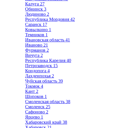
Калуга
27
Обнинск
3
Людиново
2
Республика Мордовия
42
Саранск
17
Ковылкино
1
Темников
1
Ивановская область
41
Иваново
21
Фурманов
2
Вичуга
2
Республика Карелия
40
Петрозаводск
15
Кондопога
4
Лахденпохья
2
Чуйская область
39
Токмок
4
Кант
2
Шопоков
1
Смоленская область
38
Смоленск
25
Сафоново
2
Ярцево
1
Хабаровский край
38
Хабаровск
21