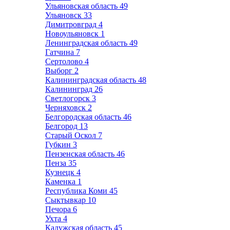
Ульяновская область
49
Ульяновск
33
Димитровград
4
Новоульяновск
1
Ленинградская область
49
Гатчина
7
Сертолово
4
Выборг
2
Калининградская область
48
Калининград
26
Светлогорск
3
Черняховск
2
Белгородская область
46
Белгород
13
Старый Оскол
7
Губкин
3
Пензенская область
46
Пенза
35
Кузнецк
4
Каменка
1
Республика Коми
45
Сыктывкар
10
Печора
6
Ухта
4
Калужская область
45