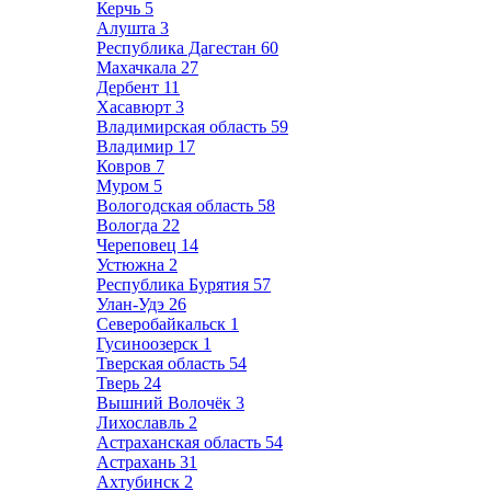
Керчь
5
Алушта
3
Республика Дагестан
60
Махачкала
27
Дербент
11
Хасавюрт
3
Владимирская область
59
Владимир
17
Ковров
7
Муром
5
Вологодская область
58
Вологда
22
Череповец
14
Устюжна
2
Республика Бурятия
57
Улан-Удэ
26
Северобайкальск
1
Гусиноозерск
1
Тверская область
54
Тверь
24
Вышний Волочёк
3
Лихославль
2
Астраханская область
54
Астрахань
31
Ахтубинск
2