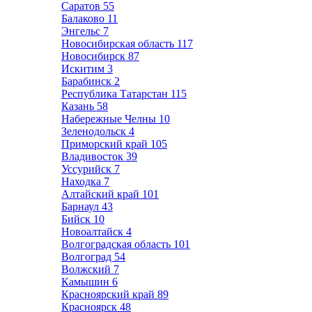
Саратов
55
Балаково
11
Энгельс
7
Новосибирская область
117
Новосибирск
87
Искитим
3
Барабинск
2
Республика Татарстан
115
Казань
58
Набережные Челны
10
Зеленодольск
4
Приморский край
105
Владивосток
39
Уссурийск
7
Находка
7
Алтайский край
101
Барнаул
43
Бийск
10
Новоалтайск
4
Волгоградская область
101
Волгоград
54
Волжский
7
Камышин
6
Красноярский край
89
Красноярск
48