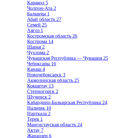
Каракол
5
Чолпон-Ата
2
Балыкчы
1
Абай область
27
Семей
25
Аягоз
1
Костромская область
26
Кострома
14
Шарья
2
Чухлома
2
Чувашская Республика — Чувашия
25
Чебоксары
16
Канаш
4
Новочебоксарск
3
Акмолинская область
25
Кокшетау
13
Степногорск
2
Щучинск
2
Кабардино-Балкарская Республика
24
Нальчик
10
Нарткала
2
Терек
1
Мангистауская область
24
Актау
7
Жанаозен
6