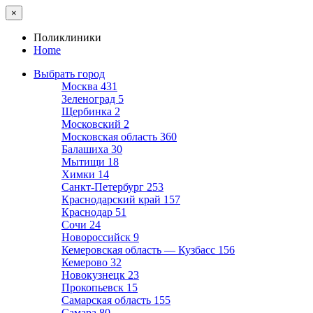
×
Поликлиники
Home
Выбрать город
Москва
431
Зеленоград
5
Щербинка
2
Московский
2
Московская область
360
Балашиха
30
Мытищи
18
Химки
14
Санкт-Петербург
253
Краснодарский край
157
Краснодар
51
Сочи
24
Новороссийск
9
Кемеровская область — Кузбасс
156
Кемерово
32
Новокузнецк
23
Прокопьевск
15
Самарская область
155
Самара
80