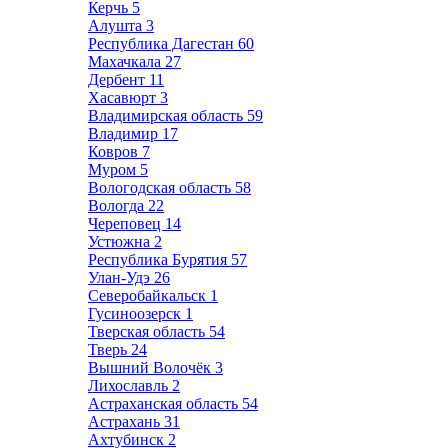
Керчь
5
Алушта
3
Республика Дагестан
60
Махачкала
27
Дербент
11
Хасавюрт
3
Владимирская область
59
Владимир
17
Ковров
7
Муром
5
Вологодская область
58
Вологда
22
Череповец
14
Устюжна
2
Республика Бурятия
57
Улан-Удэ
26
Северобайкальск
1
Гусиноозерск
1
Тверская область
54
Тверь
24
Вышний Волочёк
3
Лихославль
2
Астраханская область
54
Астрахань
31
Ахтубинск
2