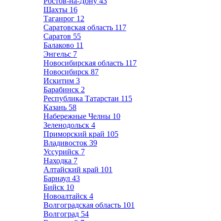
Ростов-на-Дону
43
Шахты
16
Таганрог
12
Саратовская область
117
Саратов
55
Балаково
11
Энгельс
7
Новосибирская область
117
Новосибирск
87
Искитим
3
Барабинск
2
Республика Татарстан
115
Казань
58
Набережные Челны
10
Зеленодольск
4
Приморский край
105
Владивосток
39
Уссурийск
7
Находка
7
Алтайский край
101
Барнаул
43
Бийск
10
Новоалтайск
4
Волгоградская область
101
Волгоград
54