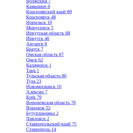
Волжский
7
Камышин
6
Красноярский край
89
Красноярск
48
Норильск
10
Минусинск
5
Иркутская область
88
Иркутск
40
Ангарск
8
Братск
7
Омская область
87
Омск
62
Калачинск
1
Тара
1
Тульская область
80
Тула
23
Новомосковск
10
Алексин
7
Київ
79
Воронежская область
78
Воронеж
52
Бутурлиновка
2
Павловск
2
Ставропольский край
75
Ставрополь
14