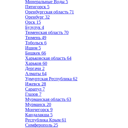
Минеральные Воды
5
Пятигорск
5
Оренбургская область
71
Оренбург
32
Орск
15
Бузулук
4
Тюменская область
70
Тюмень
49
Тобольск
6
Ишим
5
Бишкек
66
Харьковская область
64
Харьков
60
Дергачи
2
Алматы
64
Удмуртская Республика
62
Ижевск
28
Сарапул
7
Глазов
7
Мурманская область
63
Мурманск
20
Мончегорск
9
Кандалакша
5
Республика Крым
61
Симферополь
25