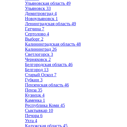
Ульяновская область
49
Ульяновск
33
Димитровград
4
Новоульяновск
1
Ленинградская область
49
Гатчина
7
Сертолово
4
Выборг
2
Калининградская область
48
Калининград
26
Светлогорск
3
Черняховск
2
Белгородская область
46
Белгород
13
Старый Оскол
7
Губкин
3
Пензенская область
46
Пенза
35
Кузнецк
4
Каменка
1
Республика Коми
45
Сыктывкар
10
Печора
6
Ухта
4
Калужская область
45