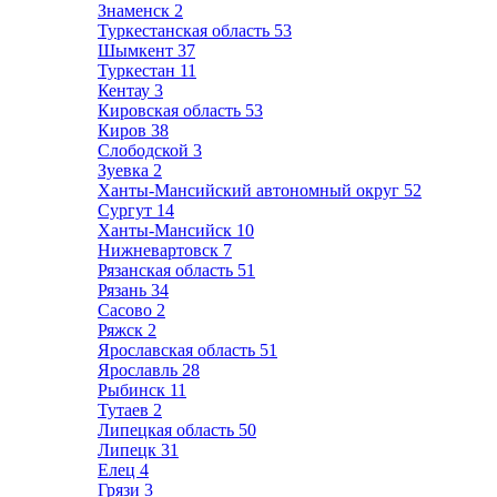
Знаменск
2
Туркестанская область
53
Шымкент
37
Туркестан
11
Кентау
3
Кировская область
53
Киров
38
Слободской
3
Зуевка
2
Ханты-Мансийский автономный округ
52
Сургут
14
Ханты-Мансийск
10
Нижневартовск
7
Рязанская область
51
Рязань
34
Сасово
2
Ряжск
2
Ярославская область
51
Ярославль
28
Рыбинск
11
Тутаев
2
Липецкая область
50
Липецк
31
Елец
4
Грязи
3