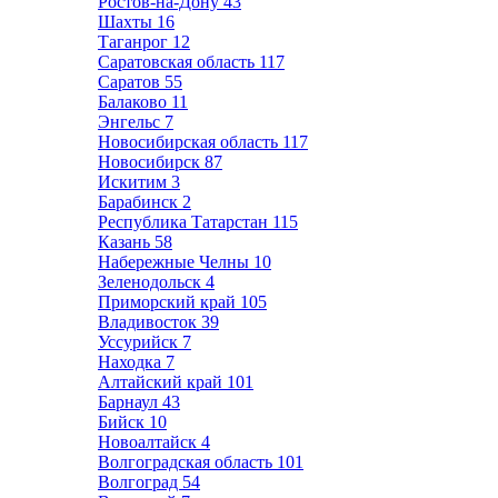
Ростов-на-Дону
43
Шахты
16
Таганрог
12
Саратовская область
117
Саратов
55
Балаково
11
Энгельс
7
Новосибирская область
117
Новосибирск
87
Искитим
3
Барабинск
2
Республика Татарстан
115
Казань
58
Набережные Челны
10
Зеленодольск
4
Приморский край
105
Владивосток
39
Уссурийск
7
Находка
7
Алтайский край
101
Барнаул
43
Бийск
10
Новоалтайск
4
Волгоградская область
101
Волгоград
54