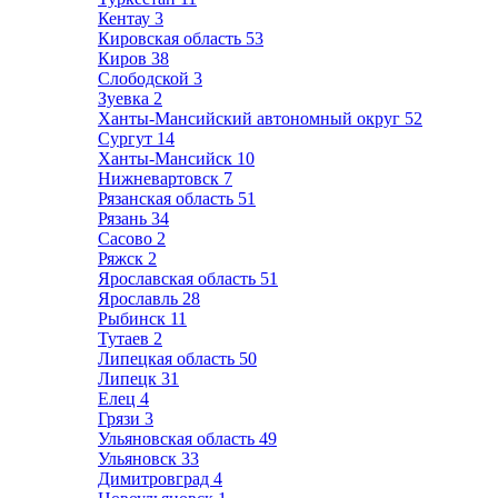
Кентау
3
Кировская область
53
Киров
38
Слободской
3
Зуевка
2
Ханты-Мансийский автономный округ
52
Сургут
14
Ханты-Мансийск
10
Нижневартовск
7
Рязанская область
51
Рязань
34
Сасово
2
Ряжск
2
Ярославская область
51
Ярославль
28
Рыбинск
11
Тутаев
2
Липецкая область
50
Липецк
31
Елец
4
Грязи
3
Ульяновская область
49
Ульяновск
33
Димитровград
4