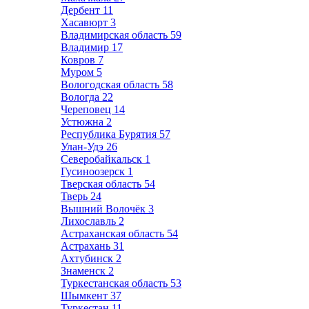
Дербент
11
Хасавюрт
3
Владимирская область
59
Владимир
17
Ковров
7
Муром
5
Вологодская область
58
Вологда
22
Череповец
14
Устюжна
2
Республика Бурятия
57
Улан-Удэ
26
Северобайкальск
1
Гусиноозерск
1
Тверская область
54
Тверь
24
Вышний Волочёк
3
Лихославль
2
Астраханская область
54
Астрахань
31
Ахтубинск
2
Знаменск
2
Туркестанская область
53
Шымкент
37
Туркестан
11