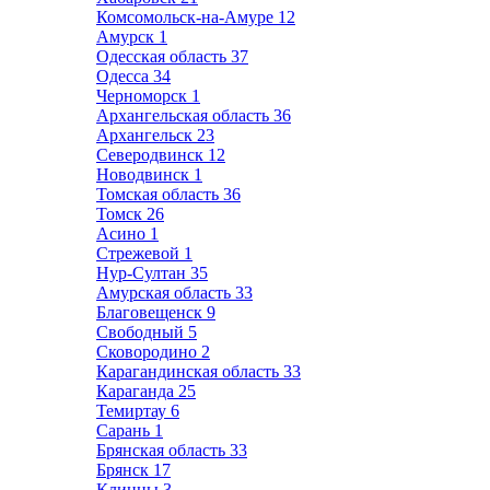
Комсомольск-на-Амуре
12
Амурск
1
Одесская область
37
Одесса
34
Черноморск
1
Архангельская область
36
Архангельск
23
Северодвинск
12
Новодвинск
1
Томская область
36
Томск
26
Асино
1
Стрежевой
1
Нур-Султан
35
Амурская область
33
Благовещенск
9
Свободный
5
Сковородино
2
Карагандинская область
33
Караганда
25
Темиртау
6
Сарань
1
Брянская область
33
Брянск
17
Клинцы
3