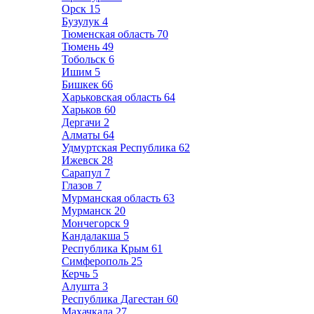
Орск
15
Бузулук
4
Тюменская область
70
Тюмень
49
Тобольск
6
Ишим
5
Бишкек
66
Харьковская область
64
Харьков
60
Дергачи
2
Алматы
64
Удмуртская Республика
62
Ижевск
28
Сарапул
7
Глазов
7
Мурманская область
63
Мурманск
20
Мончегорск
9
Кандалакша
5
Республика Крым
61
Симферополь
25
Керчь
5
Алушта
3
Республика Дагестан
60
Махачкала
27