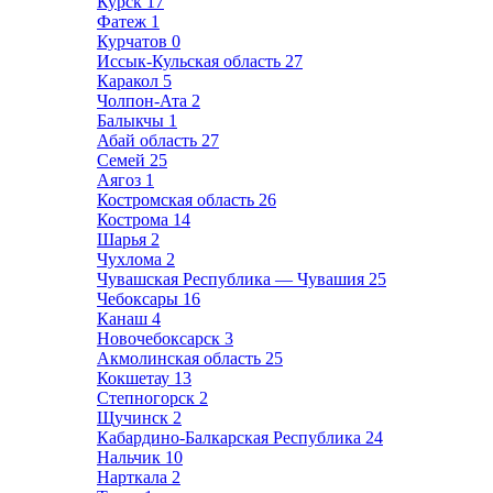
Курск
17
Фатеж
1
Курчатов
0
Иссык-Кульская область
27
Каракол
5
Чолпон-Ата
2
Балыкчы
1
Абай область
27
Семей
25
Аягоз
1
Костромская область
26
Кострома
14
Шарья
2
Чухлома
2
Чувашская Республика — Чувашия
25
Чебоксары
16
Канаш
4
Новочебоксарск
3
Акмолинская область
25
Кокшетау
13
Степногорск
2
Щучинск
2
Кабардино-Балкарская Республика
24
Нальчик
10
Нарткала
2