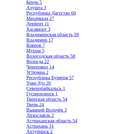
Керчь
5
Алушта
3
Республика Дагестан
60
Махачкала
27
Дербент
11
Хасавюрт
3
Владимирская область
59
Владимир
17
Ковров
7
Муром
5
Вологодская область
58
Вологда
22
Череповец
14
Устюжна
2
Республика Бурятия
57
Улан-Удэ
26
Северобайкальск
1
Гусиноозерск
1
Тверская область
54
Тверь
24
Вышний Волочёк
3
Лихославль
2
Астраханская область
54
Астрахань
31
Ахтубинск
2