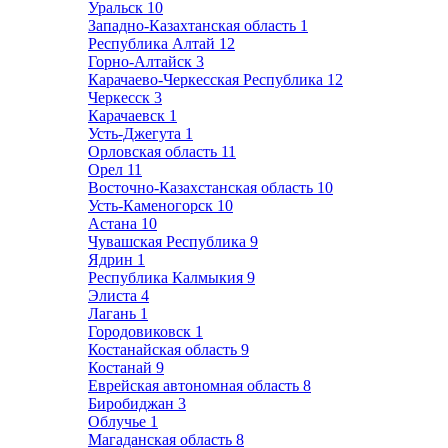
Уральск
10
Западно-Казахтанская область
1
Республика Алтай
12
Горно-Алтайск
3
Карачаево-Черкесская Республика
12
Черкесск
3
Карачаевск
1
Усть-Джегута
1
Орловская область
11
Орел
11
Восточно-Казахстанская область
10
Усть-Каменогорск
10
Астана
10
Чувашская Республика
9
Ядрин
1
Республика Калмыкия
9
Элиста
4
Лагань
1
Городовиковск
1
Костанайская область
9
Костанай
9
Еврейская автономная область
8
Биробиджан
3
Облучье
1
Магаданская область
8