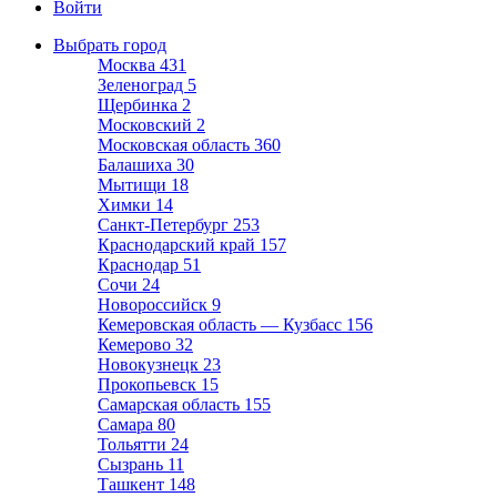
Войти
Выбрать город
Москва
431
Зеленоград
5
Щербинка
2
Московский
2
Московская область
360
Балашиха
30
Мытищи
18
Химки
14
Санкт-Петербург
253
Краснодарский край
157
Краснодар
51
Сочи
24
Новороссийск
9
Кемеровская область — Кузбасс
156
Кемерово
32
Новокузнецк
23
Прокопьевск
15
Самарская область
155
Самара
80
Тольятти
24
Сызрань
11
Ташкент
148