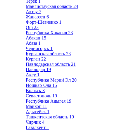
Терек
1
Мангистауская область
24
Актау
7
Жанаозен
6
Форт-Шевченко
1
Ош
23
Республика Хакасия
23
Абакан
15
Абаза
1
Черногорск
1
Курганская область
23
Курган
22
Павлодарская область
21
Павлодар
19
Аксу
1
Республика Марий Эл
20
Йошкар-Ола
15
Волжск
3
Севастополь
19
Республика Адыгея
19
Майкоп
11
Адыгейск
1
Ташкентская область
19
Чирчик
4
Газалкент
1