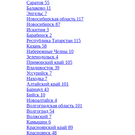
Саратов
55
Балаково
11
Энгельс
7
Новосибирская область
117
Новосибирск
87
Искитим
3
Барабинск
2
Республика Татарстан
115
Казань
58
Набережные Челны
10
Зеленодольск
4
Приморский край
105
Владивосток
39
Уссурийск
7
Находка
7
Алтайский край
101
Барнаул
43
Бийск
10
Новоалтайск
4
Волгоградская область
101
Волгоград
54
Волжский
7
Камышин
6
Красноярский край
89
Красноярск
48