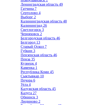
Новоульяновск
1
Ленинградская область
49
Гатчина
7
Сертолово
4
Выборг
2
Калининградская область
48
Калининград
26
Светлогорск
3
Черняховск
2
Белгородская область
46
Белгород
13
Старый Оскол
7
Губкин
3
Пензенская область
46
Пенза
35
Кузнецк
4
Каменка
1
Республика Коми
45
Сыктывкар
10
Печора
6
Ухта
4
Калужская область
45
Калуга
27
Обнинск
3
Людиново
2