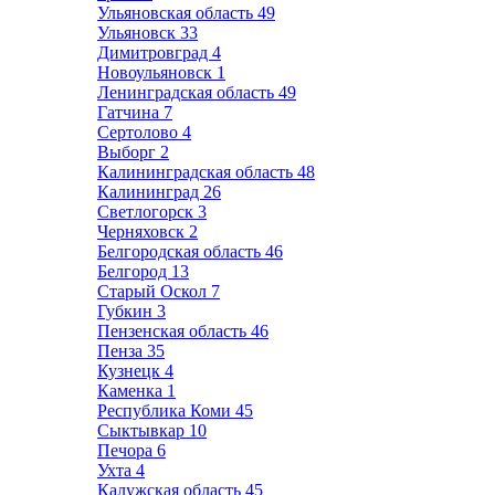
Ульяновская область
49
Ульяновск
33
Димитровград
4
Новоульяновск
1
Ленинградская область
49
Гатчина
7
Сертолово
4
Выборг
2
Калининградская область
48
Калининград
26
Светлогорск
3
Черняховск
2
Белгородская область
46
Белгород
13
Старый Оскол
7
Губкин
3
Пензенская область
46
Пенза
35
Кузнецк
4
Каменка
1
Республика Коми
45
Сыктывкар
10
Печора
6
Ухта
4
Калужская область
45