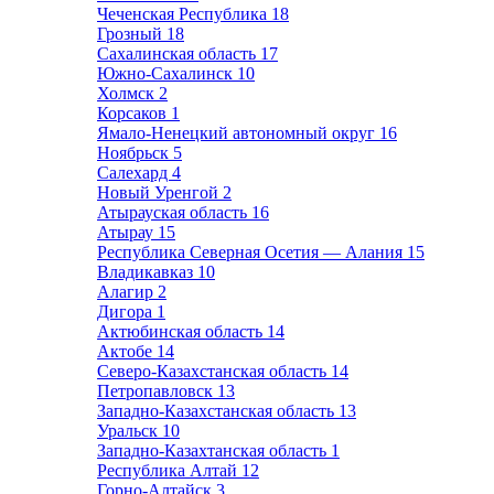
Чеченская Республика
18
Грозный
18
Сахалинская область
17
Южно-Сахалинск
10
Холмск
2
Корсаков
1
Ямало-Ненецкий автономный округ
16
Ноябрьск
5
Салехард
4
Новый Уренгой
2
Атырауская область
16
Атырау
15
Республика Северная Осетия — Алания
15
Владикавказ
10
Алагир
2
Дигора
1
Актюбинская область
14
Актобе
14
Северо-Казахстанская область
14
Петропавловск
13
Западно-Казахстанская область
13
Уральск
10
Западно-Казахтанская область
1
Республика Алтай
12
Горно-Алтайск
3