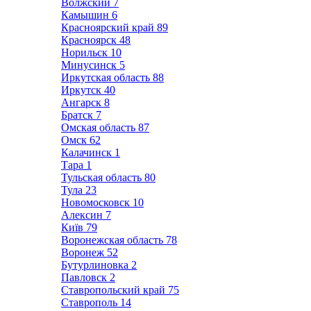
Волжский
7
Камышин
6
Красноярский край
89
Красноярск
48
Норильск
10
Минусинск
5
Иркутская область
88
Иркутск
40
Ангарск
8
Братск
7
Омская область
87
Омск
62
Калачинск
1
Тара
1
Тульская область
80
Тула
23
Новомосковск
10
Алексин
7
Київ
79
Воронежская область
78
Воронеж
52
Бутурлиновка
2
Павловск
2
Ставропольский край
75
Ставрополь
14