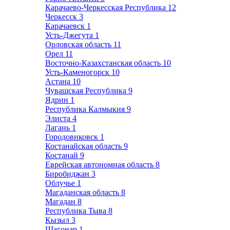
Карачаево-Черкесская Республика
12
Черкесск
3
Карачаевск
1
Усть-Джегута
1
Орловская область
11
Орел
11
Восточно-Казахстанская область
10
Усть-Каменогорск
10
Астана
10
Чувашская Республика
9
Ядрин
1
Республика Калмыкия
9
Элиста
4
Лагань
1
Городовиковск
1
Костанайская область
9
Костанай
9
Еврейская автономная область
8
Биробиджан
3
Облучье
1
Магаданская область
8
Магадан
8
Республика Тыва
8
Кызыл
3
Шагонар
1