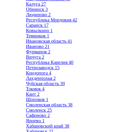
Калуга
27
Обнинск
3
Людиново
2
Республика Мордовия
42
Саранск
17
Ковылкино
1
Темников
1
Ивановская область
41
Иваново
21
Фурманов
2
Вичуга
2
Республика Карелия
40
Петрозаводск
15
Кондопога
4
Лахденпохья
2
Чуйская область
39
Токмок
4
Кант
2
Шопоков
1
Смоленская область
38
Смоленск
25
Сафоново
2
Ярцево
1
Хабаровский край
38
Хабаровск
21