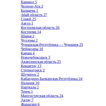
Каракол
5
Чолпон-Ата
2
Балыкчы
1
Абай область
27
Семей
25
Аягоз
1
Костромская область
26
Кострома
14
Шарья
2
Чухлома
2
Чувашская Республика — Чувашия
25
Чебоксары
16
Канаш
4
Новочебоксарск
3
Акмолинская область
25
Кокшетау
13
Степногорск
2
Щучинск
2
Кабардино-Балкарская Республика
24
Нальчик
10
Нарткала
2
Терек
1
Мангистауская область
24
Актау
7
Жанаозен
6