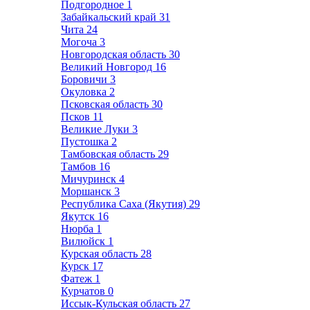
Подгородное
1
Забайкальский край
31
Чита
24
Могоча
3
Новгородская область
30
Великий Новгород
16
Боровичи
3
Окуловка
2
Псковская область
30
Псков
11
Великие Луки
3
Пустошка
2
Тамбовская область
29
Тамбов
16
Мичуринск
4
Моршанск
3
Республика Саха (Якутия)
29
Якутск
16
Нюрба
1
Вилюйск
1
Курская область
28
Курск
17
Фатеж
1
Курчатов
0
Иссык-Кульская область
27