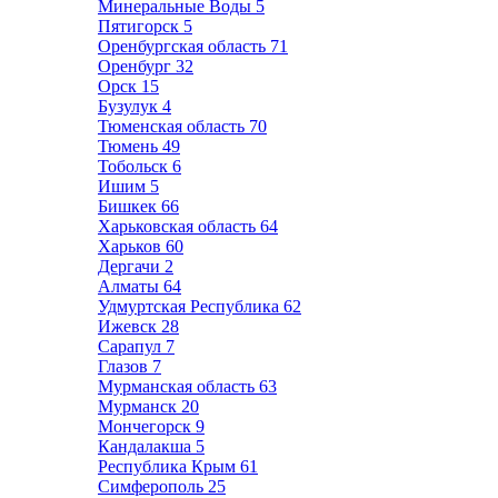
Минеральные Воды
5
Пятигорск
5
Оренбургская область
71
Оренбург
32
Орск
15
Бузулук
4
Тюменская область
70
Тюмень
49
Тобольск
6
Ишим
5
Бишкек
66
Харьковская область
64
Харьков
60
Дергачи
2
Алматы
64
Удмуртская Республика
62
Ижевск
28
Сарапул
7
Глазов
7
Мурманская область
63
Мурманск
20
Мончегорск
9
Кандалакша
5
Республика Крым
61
Симферополь
25