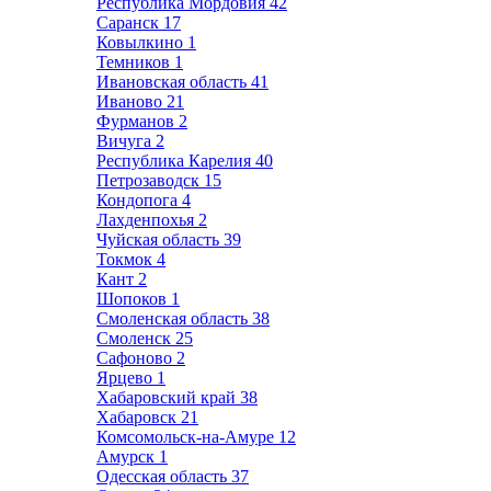
Республика Мордовия
42
Саранск
17
Ковылкино
1
Темников
1
Ивановская область
41
Иваново
21
Фурманов
2
Вичуга
2
Республика Карелия
40
Петрозаводск
15
Кондопога
4
Лахденпохья
2
Чуйская область
39
Токмок
4
Кант
2
Шопоков
1
Смоленская область
38
Смоленск
25
Сафоново
2
Ярцево
1
Хабаровский край
38
Хабаровск
21
Комсомольск-на-Амуре
12
Амурск
1
Одесская область
37