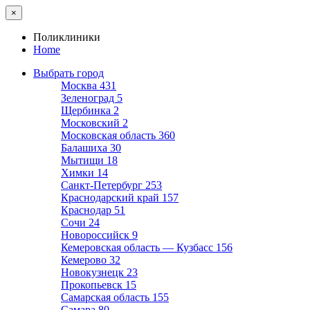
×
Поликлиники
Home
Выбрать город
Москва
431
Зеленоград
5
Щербинка
2
Московский
2
Московская область
360
Балашиха
30
Мытищи
18
Химки
14
Санкт-Петербург
253
Краснодарский край
157
Краснодар
51
Сочи
24
Новороссийск
9
Кемеровская область — Кузбасс
156
Кемерово
32
Новокузнецк
23
Прокопьевск
15
Самарская область
155
Самара
80