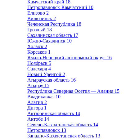
Камчатский край
18
Петропавловск-Камчатский
10
Елизово
2
Вилючинск
2
Чеченская Республика
18
Грозный
18
Сахалинская область
17
Южно-Сахалинск
10
Холмск
2
Корсаков
1
Ямало-Ненецкий автономный округ
16
Ноябрьск
5
Салехард
4
Новый Уренгой
2
Атырауская область
16
Атырау
15
Республика Северная Осетия — Алания
15
Владикавказ
10
Алагир
2
Дигора
1
Актюбинская область
14
Актобе
14
Северо-Казахстанская область
14
Петропавловск
13
Западно-Казахстанская область
13