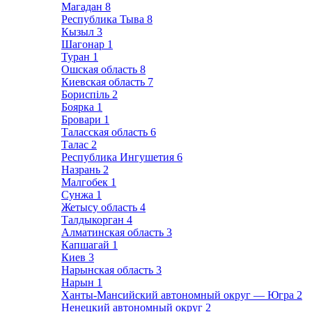
Магадан
8
Республика Тыва
8
Кызыл
3
Шагонар
1
Туран
1
Ошская область
8
Киевская область
7
Бориспіль
2
Боярка
1
Бровари
1
Таласская область
6
Талас
2
Республика Ингушетия
6
Назрань
2
Малгобек
1
Сунжа
1
Жетысу область
4
Талдыкорган
4
Алматинская область
3
Капшагай
1
Киев
3
Нарынская область
3
Нарын
1
Ханты-Мансийский автономный округ — Югра
2
Ненецкий автономный округ
2