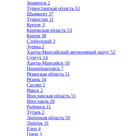
Знаменск
2
Туркестанская область
53
Шымкент
37
Туркестан
11
Кентау
3
Кировская область
53
Киров
38
Слободской
3
Зуевка
2
Ханты-Мансийский автономный округ
52
Сургут
14
Ханты-Мансийск
10
Нижневартовск
7
Рязанская область
51
Рязань
34
Сасово
2
Ряжск
2
Ярославская область
51
Ярославль
28
Рыбинск
11
Тутаев
2
Липецкая область
50
Липецк
31
Елец
4
Грязи
3