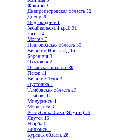
Фокино
2
Днепропетровская область
32
Днепр
28
Подгородное
1
Забайкальский край
31
Чита
24
Могоча
3
Новгородская область
30
Великий Новгород
16
Боровичи
3
Окуловка
2
Псковская область
30
Псков
11
Великие Луки
3
Пустошка
2
Тамбовская область
29
Тамбов
16
Мичуринск
4
Моршанск
3
Республика Саха (Якутия)
29
Якутск
16
Нюрба
1
Вилюйск
1
Курская область
28