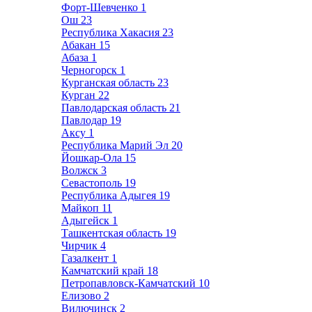
Форт-Шевченко
1
Ош
23
Республика Хакасия
23
Абакан
15
Абаза
1
Черногорск
1
Курганская область
23
Курган
22
Павлодарская область
21
Павлодар
19
Аксу
1
Республика Марий Эл
20
Йошкар-Ола
15
Волжск
3
Севастополь
19
Республика Адыгея
19
Майкоп
11
Адыгейск
1
Ташкентская область
19
Чирчик
4
Газалкент
1
Камчатский край
18
Петропавловск-Камчатский
10
Елизово
2
Вилючинск
2