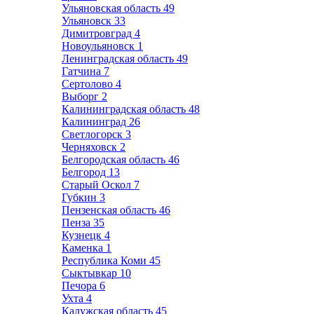
Ульяновская область
49
Ульяновск
33
Димитровград
4
Новоульяновск
1
Ленинградская область
49
Гатчина
7
Сертолово
4
Выборг
2
Калининградская область
48
Калининград
26
Светлогорск
3
Черняховск
2
Белгородская область
46
Белгород
13
Старый Оскол
7
Губкин
3
Пензенская область
46
Пенза
35
Кузнецк
4
Каменка
1
Республика Коми
45
Сыктывкар
10
Печора
6
Ухта
4
Калужская область
45