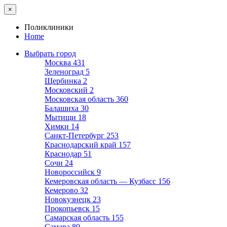
×
Поликлиники
Home
Выбрать город
Москва
431
Зеленоград
5
Щербинка
2
Московский
2
Московская область
360
Балашиха
30
Мытищи
18
Химки
14
Санкт-Петербург
253
Краснодарский край
157
Краснодар
51
Сочи
24
Новороссийск
9
Кемеровская область — Кузбасс
156
Кемерово
32
Новокузнецк
23
Прокопьевск
15
Самарская область
155
Самара
80