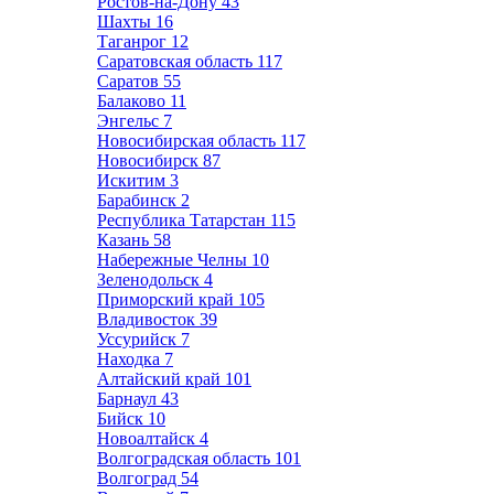
Ростов-на-Дону
43
Шахты
16
Таганрог
12
Саратовская область
117
Саратов
55
Балаково
11
Энгельс
7
Новосибирская область
117
Новосибирск
87
Искитим
3
Барабинск
2
Республика Татарстан
115
Казань
58
Набережные Челны
10
Зеленодольск
4
Приморский край
105
Владивосток
39
Уссурийск
7
Находка
7
Алтайский край
101
Барнаул
43
Бийск
10
Новоалтайск
4
Волгоградская область
101
Волгоград
54