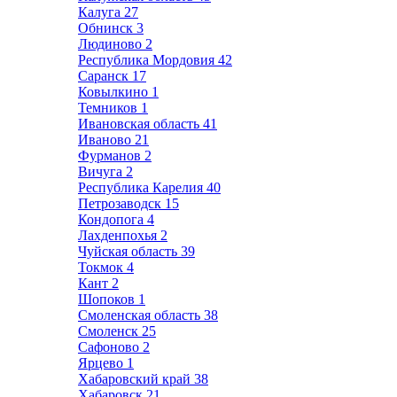
Калуга
27
Обнинск
3
Людиново
2
Республика Мордовия
42
Саранск
17
Ковылкино
1
Темников
1
Ивановская область
41
Иваново
21
Фурманов
2
Вичуга
2
Республика Карелия
40
Петрозаводск
15
Кондопога
4
Лахденпохья
2
Чуйская область
39
Токмок
4
Кант
2
Шопоков
1
Смоленская область
38
Смоленск
25
Сафоново
2
Ярцево
1
Хабаровский край
38
Хабаровск
21