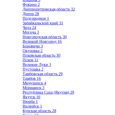
Фокино
2
Днепропетровская область
32
Днепр
28
Подгородное
1
Забайкальский край
31
Чита
24
Могоча
3
Новгородская область
30
Великий Новгород
16
Боровичи
3
Окуловка
2
Псковская область
30
Псков
11
Великие Луки
3
Пустошка
2
Тамбовская область
29
Тамбов
16
Мичуринск
4
Моршанск
3
Республика Саха (Якутия)
29
Якутск
16
Нюрба
1
Вилюйск
1
Курская область
28