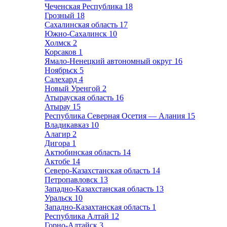
Чеченская Республика
18
Грозный
18
Сахалинская область
17
Южно-Сахалинск
10
Холмск
2
Корсаков
1
Ямало-Ненецкий автономный округ
16
Ноябрьск
5
Салехард
4
Новый Уренгой
2
Атырауская область
16
Атырау
15
Республика Северная Осетия — Алания
15
Владикавказ
10
Алагир
2
Дигора
1
Актюбинская область
14
Актобе
14
Северо-Казахстанская область
14
Петропавловск
13
Западно-Казахстанская область
13
Уральск
10
Западно-Казахтанская область
1
Республика Алтай
12
Горно-Алтайск
3