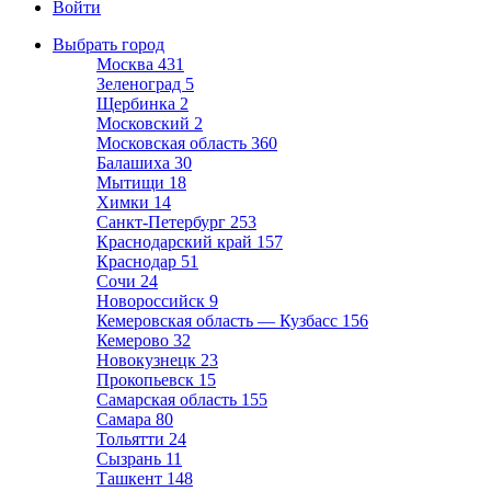
Войти
Выбрать город
Москва
431
Зеленоград
5
Щербинка
2
Московский
2
Московская область
360
Балашиха
30
Мытищи
18
Химки
14
Санкт-Петербург
253
Краснодарский край
157
Краснодар
51
Сочи
24
Новороссийск
9
Кемеровская область — Кузбасс
156
Кемерово
32
Новокузнецк
23
Прокопьевск
15
Самарская область
155
Самара
80
Тольятти
24
Сызрань
11
Ташкент
148