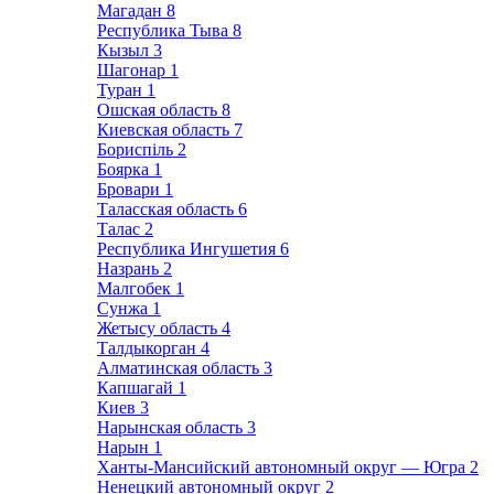
Магадан
8
Республика Тыва
8
Кызыл
3
Шагонар
1
Туран
1
Ошская область
8
Киевская область
7
Бориспіль
2
Боярка
1
Бровари
1
Таласская область
6
Талас
2
Республика Ингушетия
6
Назрань
2
Малгобек
1
Сунжа
1
Жетысу область
4
Талдыкорган
4
Алматинская область
3
Капшагай
1
Киев
3
Нарынская область
3
Нарын
1
Ханты-Мансийский автономный округ — Югра
2
Ненецкий автономный округ
2