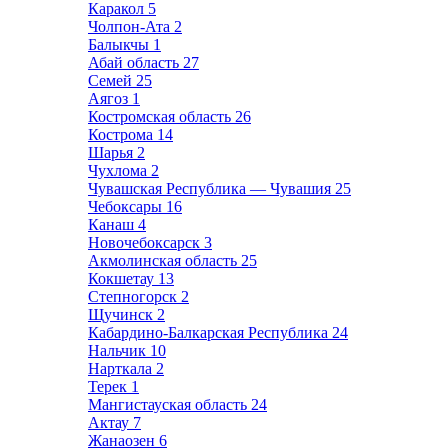
Каракол
5
Чолпон-Ата
2
Балыкчы
1
Абай область
27
Семей
25
Аягоз
1
Костромская область
26
Кострома
14
Шарья
2
Чухлома
2
Чувашская Республика — Чувашия
25
Чебоксары
16
Канаш
4
Новочебоксарск
3
Акмолинская область
25
Кокшетау
13
Степногорск
2
Щучинск
2
Кабардино-Балкарская Республика
24
Нальчик
10
Нарткала
2
Терек
1
Мангистауская область
24
Актау
7
Жанаозен
6