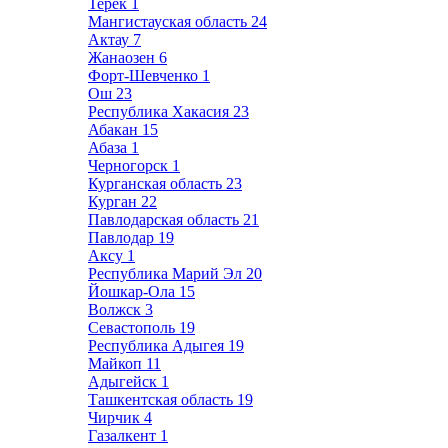
Терек
1
Мангистауская область
24
Актау
7
Жанаозен
6
Форт-Шевченко
1
Ош
23
Республика Хакасия
23
Абакан
15
Абаза
1
Черногорск
1
Курганская область
23
Курган
22
Павлодарская область
21
Павлодар
19
Аксу
1
Республика Марий Эл
20
Йошкар-Ола
15
Волжск
3
Севастополь
19
Республика Адыгея
19
Майкоп
11
Адыгейск
1
Ташкентская область
19
Чирчик
4
Газалкент
1