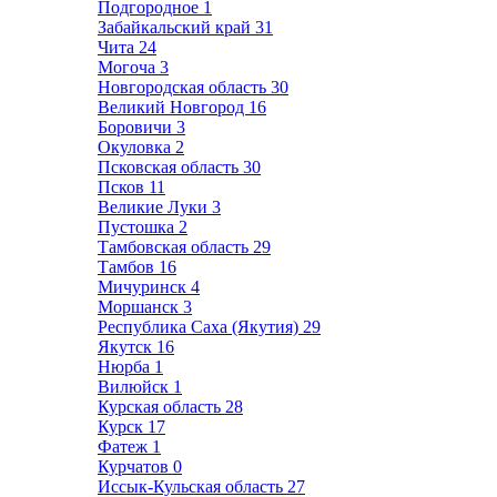
Подгородное
1
Забайкальский край
31
Чита
24
Могоча
3
Новгородская область
30
Великий Новгород
16
Боровичи
3
Окуловка
2
Псковская область
30
Псков
11
Великие Луки
3
Пустошка
2
Тамбовская область
29
Тамбов
16
Мичуринск
4
Моршанск
3
Республика Саха (Якутия)
29
Якутск
16
Нюрба
1
Вилюйск
1
Курская область
28
Курск
17
Фатеж
1
Курчатов
0
Иссык-Кульская область
27