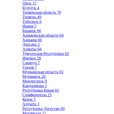
Орск
15
Бузулук
4
Тюменская область
70
Тюмень
49
Тобольск
6
Ишим
5
Бишкек
66
Харьковская область
64
Харьков
60
Дергачи
2
Алматы
64
Удмуртская Республика
62
Ижевск
28
Сарапул
7
Глазов
7
Мурманская область
63
Мурманск
20
Мончегорск
9
Кандалакша
5
Республика Крым
61
Симферополь
25
Керчь
5
Алушта
3
Республика Дагестан
60
Махачкала
27