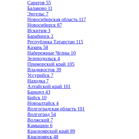
Саратов
55
Балаково
11
Энгельс
7
Новосибирская область
117
Новосибирск
87
Искитим
3
Барабинск
2
Республика Татарстан
115
Казань
58
Набережные Челны
10
Зеленодольск
4
Приморский край
105
Владивосток
39
Уссурийск
7
Находка
7
Алтайский край
101
Барнаул
43
Бийск
10
Новоалтайск
4
Волгоградская область
101
Волгоград
54
Волжский
7
Камышин
6
Красноярский край
89
Красноярск
48