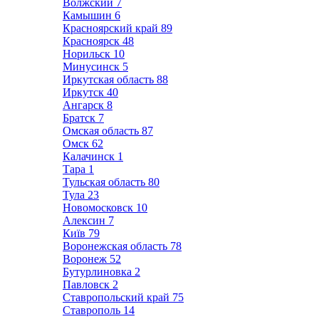
Волжский
7
Камышин
6
Красноярский край
89
Красноярск
48
Норильск
10
Минусинск
5
Иркутская область
88
Иркутск
40
Ангарск
8
Братск
7
Омская область
87
Омск
62
Калачинск
1
Тара
1
Тульская область
80
Тула
23
Новомосковск
10
Алексин
7
Київ
79
Воронежская область
78
Воронеж
52
Бутурлиновка
2
Павловск
2
Ставропольский край
75
Ставрополь
14