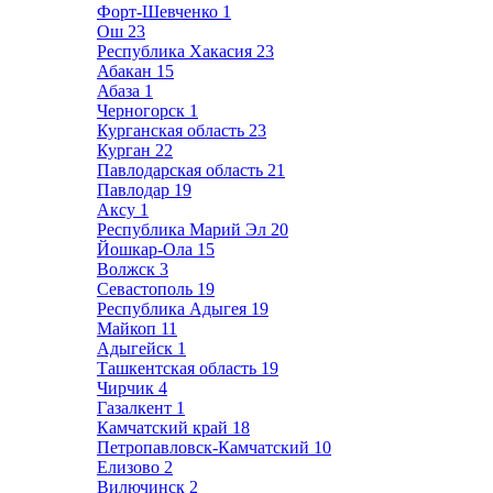
Форт-Шевченко
1
Ош
23
Республика Хакасия
23
Абакан
15
Абаза
1
Черногорск
1
Курганская область
23
Курган
22
Павлодарская область
21
Павлодар
19
Аксу
1
Республика Марий Эл
20
Йошкар-Ола
15
Волжск
3
Севастополь
19
Республика Адыгея
19
Майкоп
11
Адыгейск
1
Ташкентская область
19
Чирчик
4
Газалкент
1
Камчатский край
18
Петропавловск-Камчатский
10
Елизово
2
Вилючинск
2