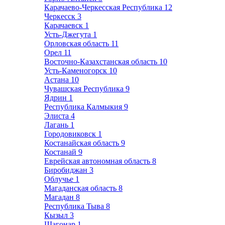
Карачаево-Черкесская Республика
12
Черкесск
3
Карачаевск
1
Усть-Джегута
1
Орловская область
11
Орел
11
Восточно-Казахстанская область
10
Усть-Каменогорск
10
Астана
10
Чувашская Республика
9
Ядрин
1
Республика Калмыкия
9
Элиста
4
Лагань
1
Городовиковск
1
Костанайская область
9
Костанай
9
Еврейская автономная область
8
Биробиджан
3
Облучье
1
Магаданская область
8
Магадан
8
Республика Тыва
8
Кызыл
3
Шагонар
1