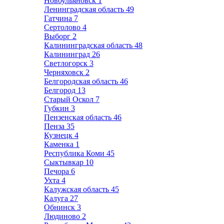
Новоульяновск
1
Ленинградская область
49
Гатчина
7
Сертолово
4
Выборг
2
Калининградская область
48
Калининград
26
Светлогорск
3
Черняховск
2
Белгородская область
46
Белгород
13
Старый Оскол
7
Губкин
3
Пензенская область
46
Пенза
35
Кузнецк
4
Каменка
1
Республика Коми
45
Сыктывкар
10
Печора
6
Ухта
4
Калужская область
45
Калуга
27
Обнинск
3
Людиново
2