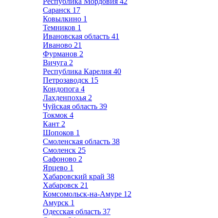
Республика Мордовия
42
Саранск
17
Ковылкино
1
Темников
1
Ивановская область
41
Иваново
21
Фурманов
2
Вичуга
2
Республика Карелия
40
Петрозаводск
15
Кондопога
4
Лахденпохья
2
Чуйская область
39
Токмок
4
Кант
2
Шопоков
1
Смоленская область
38
Смоленск
25
Сафоново
2
Ярцево
1
Хабаровский край
38
Хабаровск
21
Комсомольск-на-Амуре
12
Амурск
1
Одесская область
37