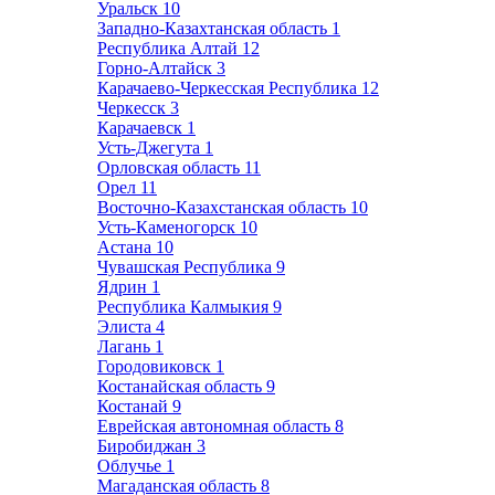
Уральск
10
Западно-Казахтанская область
1
Республика Алтай
12
Горно-Алтайск
3
Карачаево-Черкесская Республика
12
Черкесск
3
Карачаевск
1
Усть-Джегута
1
Орловская область
11
Орел
11
Восточно-Казахстанская область
10
Усть-Каменогорск
10
Астана
10
Чувашская Республика
9
Ядрин
1
Республика Калмыкия
9
Элиста
4
Лагань
1
Городовиковск
1
Костанайская область
9
Костанай
9
Еврейская автономная область
8
Биробиджан
3
Облучье
1
Магаданская область
8