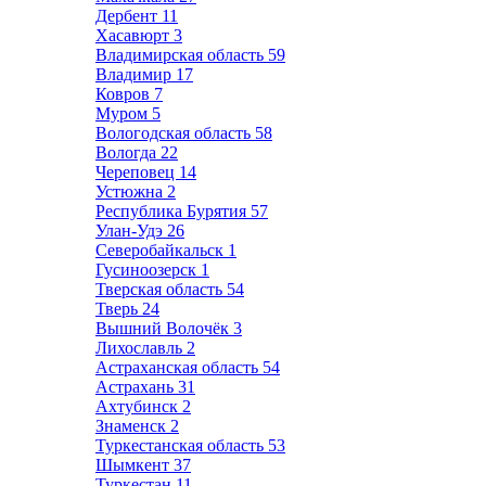
Дербент
11
Хасавюрт
3
Владимирская область
59
Владимир
17
Ковров
7
Муром
5
Вологодская область
58
Вологда
22
Череповец
14
Устюжна
2
Республика Бурятия
57
Улан-Удэ
26
Северобайкальск
1
Гусиноозерск
1
Тверская область
54
Тверь
24
Вышний Волочёк
3
Лихославль
2
Астраханская область
54
Астрахань
31
Ахтубинск
2
Знаменск
2
Туркестанская область
53
Шымкент
37
Туркестан
11