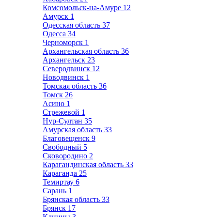
Комсомольск-на-Амуре
12
Амурск
1
Одесская область
37
Одесса
34
Черноморск
1
Архангельская область
36
Архангельск
23
Северодвинск
12
Новодвинск
1
Томская область
36
Томск
26
Асино
1
Стрежевой
1
Нур-Султан
35
Амурская область
33
Благовещенск
9
Свободный
5
Сковородино
2
Карагандинская область
33
Караганда
25
Темиртау
6
Сарань
1
Брянская область
33
Брянск
17
Клинцы
3