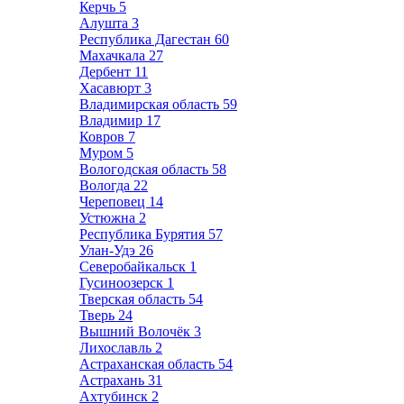
Керчь
5
Алушта
3
Республика Дагестан
60
Махачкала
27
Дербент
11
Хасавюрт
3
Владимирская область
59
Владимир
17
Ковров
7
Муром
5
Вологодская область
58
Вологда
22
Череповец
14
Устюжна
2
Республика Бурятия
57
Улан-Удэ
26
Северобайкальск
1
Гусиноозерск
1
Тверская область
54
Тверь
24
Вышний Волочёк
3
Лихославль
2
Астраханская область
54
Астрахань
31
Ахтубинск
2