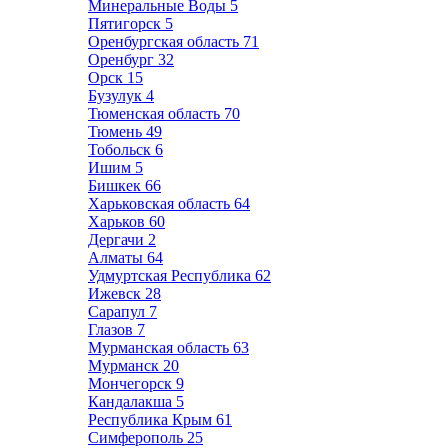
Минеральные Воды
5
Пятигорск
5
Оренбургская область
71
Оренбург
32
Орск
15
Бузулук
4
Тюменская область
70
Тюмень
49
Тобольск
6
Ишим
5
Бишкек
66
Харьковская область
64
Харьков
60
Дергачи
2
Алматы
64
Удмуртская Республика
62
Ижевск
28
Сарапул
7
Глазов
7
Мурманская область
63
Мурманск
20
Мончегорск
9
Кандалакша
5
Республика Крым
61
Симферополь
25