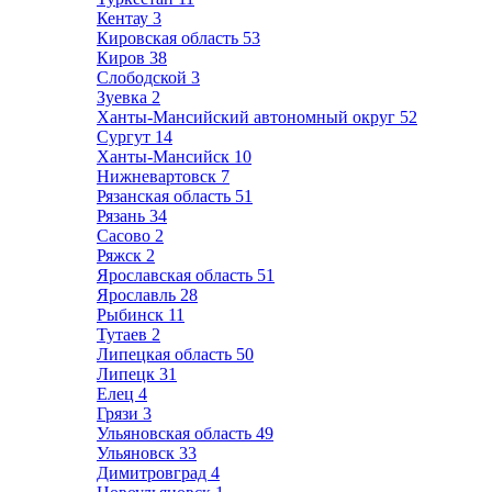
Кентау
3
Кировская область
53
Киров
38
Слободской
3
Зуевка
2
Ханты-Мансийский автономный округ
52
Сургут
14
Ханты-Мансийск
10
Нижневартовск
7
Рязанская область
51
Рязань
34
Сасово
2
Ряжск
2
Ярославская область
51
Ярославль
28
Рыбинск
11
Тутаев
2
Липецкая область
50
Липецк
31
Елец
4
Грязи
3
Ульяновская область
49
Ульяновск
33
Димитровград
4