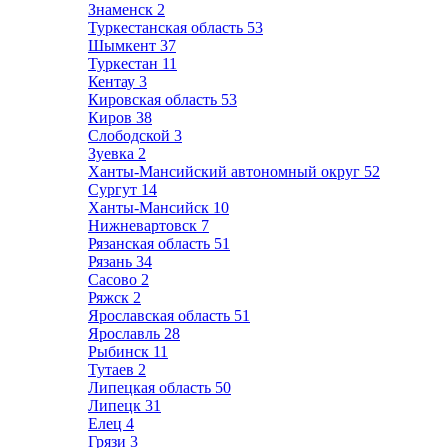
Знаменск
2
Туркестанская область
53
Шымкент
37
Туркестан
11
Кентау
3
Кировская область
53
Киров
38
Слободской
3
Зуевка
2
Ханты-Мансийский автономный округ
52
Сургут
14
Ханты-Мансийск
10
Нижневартовск
7
Рязанская область
51
Рязань
34
Сасово
2
Ряжск
2
Ярославская область
51
Ярославль
28
Рыбинск
11
Тутаев
2
Липецкая область
50
Липецк
31
Елец
4
Грязи
3