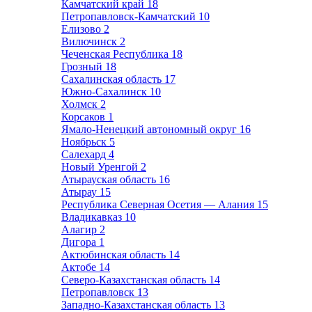
Камчатский край
18
Петропавловск-Камчатский
10
Елизово
2
Вилючинск
2
Чеченская Республика
18
Грозный
18
Сахалинская область
17
Южно-Сахалинск
10
Холмск
2
Корсаков
1
Ямало-Ненецкий автономный округ
16
Ноябрьск
5
Салехард
4
Новый Уренгой
2
Атырауская область
16
Атырау
15
Республика Северная Осетия — Алания
15
Владикавказ
10
Алагир
2
Дигора
1
Актюбинская область
14
Актобе
14
Северо-Казахстанская область
14
Петропавловск
13
Западно-Казахстанская область
13