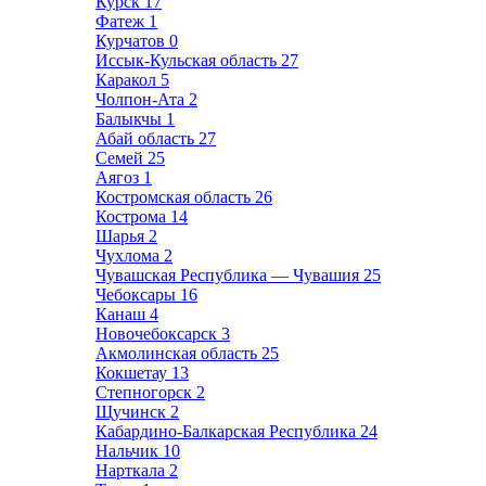
Курск
17
Фатеж
1
Курчатов
0
Иссык-Кульская область
27
Каракол
5
Чолпон-Ата
2
Балыкчы
1
Абай область
27
Семей
25
Аягоз
1
Костромская область
26
Кострома
14
Шарья
2
Чухлома
2
Чувашская Республика — Чувашия
25
Чебоксары
16
Канаш
4
Новочебоксарск
3
Акмолинская область
25
Кокшетау
13
Степногорск
2
Щучинск
2
Кабардино-Балкарская Республика
24
Нальчик
10
Нарткала
2