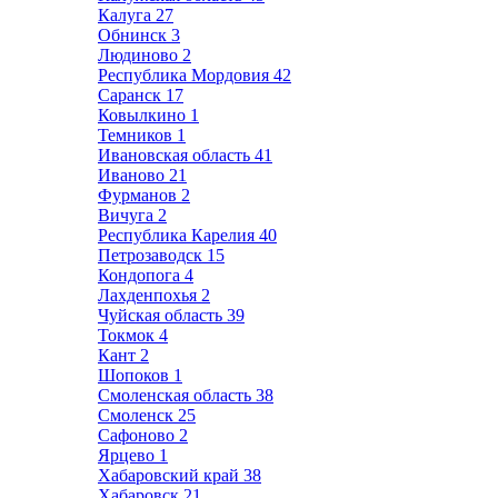
Калуга
27
Обнинск
3
Людиново
2
Республика Мордовия
42
Саранск
17
Ковылкино
1
Темников
1
Ивановская область
41
Иваново
21
Фурманов
2
Вичуга
2
Республика Карелия
40
Петрозаводск
15
Кондопога
4
Лахденпохья
2
Чуйская область
39
Токмок
4
Кант
2
Шопоков
1
Смоленская область
38
Смоленск
25
Сафоново
2
Ярцево
1
Хабаровский край
38
Хабаровск
21