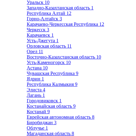
Уральск
10
Западно-Казахтанская область
1
Республика Алтай
12
Горно-Алтайск
3
Карачаево-Черкесская Республика
12
Черкесск
3
Карачаевск
1
Усть-Джегута
1
Орловская область
11
Орел
11
Восточно-Казахстанская область
10
Усть-Каменогорск
10
Астана
10
Чувашская Республика
9
Ядрин
1
Республика Калмыкия
9
Элиста
4
Лагань
1
Городовиковск
1
Костанайская область
9
Костанай
9
Еврейская автономная область
8
Биробиджан
3
Облучье
1
Магаданская область
8