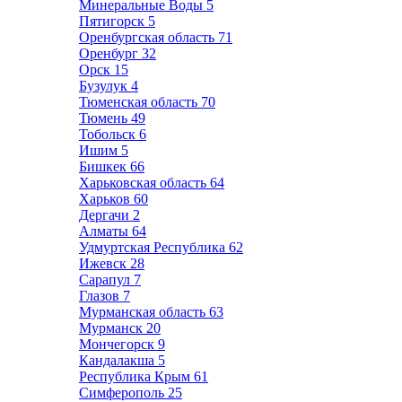
Минеральные Воды
5
Пятигорск
5
Оренбургская область
71
Оренбург
32
Орск
15
Бузулук
4
Тюменская область
70
Тюмень
49
Тобольск
6
Ишим
5
Бишкек
66
Харьковская область
64
Харьков
60
Дергачи
2
Алматы
64
Удмуртская Республика
62
Ижевск
28
Сарапул
7
Глазов
7
Мурманская область
63
Мурманск
20
Мончегорск
9
Кандалакша
5
Республика Крым
61
Симферополь
25