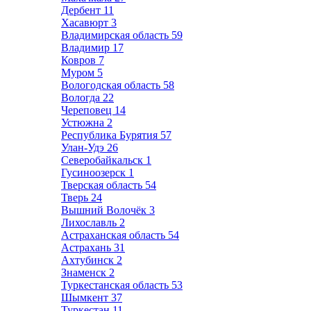
Дербент
11
Хасавюрт
3
Владимирская область
59
Владимир
17
Ковров
7
Муром
5
Вологодская область
58
Вологда
22
Череповец
14
Устюжна
2
Республика Бурятия
57
Улан-Удэ
26
Северобайкальск
1
Гусиноозерск
1
Тверская область
54
Тверь
24
Вышний Волочёк
3
Лихославль
2
Астраханская область
54
Астрахань
31
Ахтубинск
2
Знаменск
2
Туркестанская область
53
Шымкент
37
Туркестан
11