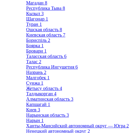
Магадан
8
Республика Тыва
8
Кызыл
3
Шагонар
1
Туран
1
Ошская область
8
Киевская область
7
Бориспіль
2
Боярка
1
Бровари
1
Таласская область
6
Талас
2
Республика Ингушетия
6
Назрань
2
Малгобек
1
Сунжа
1
Жетысу область
4
Талдыкорган
4
Алматинская область
3
Капшагай
1
Киев
3
Нарынская область
3
Нарын
1
Ханты-Мансийский автономный округ — Югра
2
Ненецкий автономный округ
2