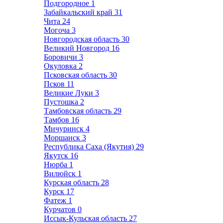
Подгородное
1
Забайкальский край
31
Чита
24
Могоча
3
Новгородская область
30
Великий Новгород
16
Боровичи
3
Окуловка
2
Псковская область
30
Псков
11
Великие Луки
3
Пустошка
2
Тамбовская область
29
Тамбов
16
Мичуринск
4
Моршанск
3
Республика Саха (Якутия)
29
Якутск
16
Нюрба
1
Вилюйск
1
Курская область
28
Курск
17
Фатеж
1
Курчатов
0
Иссык-Кульская область
27