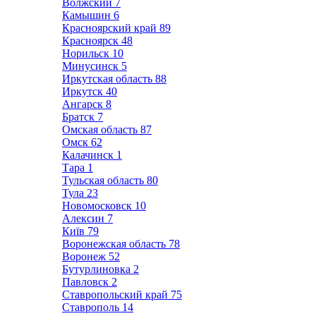
Волжский
7
Камышин
6
Красноярский край
89
Красноярск
48
Норильск
10
Минусинск
5
Иркутская область
88
Иркутск
40
Ангарск
8
Братск
7
Омская область
87
Омск
62
Калачинск
1
Тара
1
Тульская область
80
Тула
23
Новомосковск
10
Алексин
7
Київ
79
Воронежская область
78
Воронеж
52
Бутурлиновка
2
Павловск
2
Ставропольский край
75
Ставрополь
14