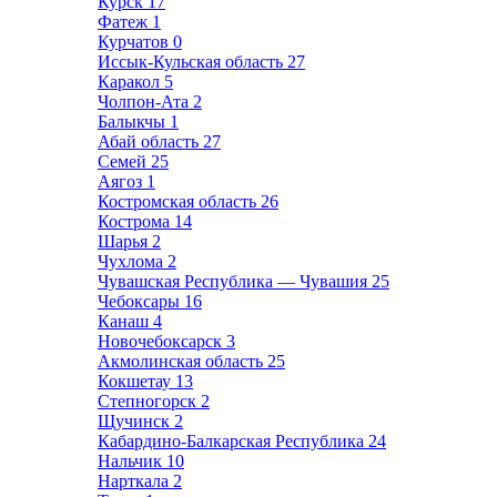
Курск
17
Фатеж
1
Курчатов
0
Иссык-Кульская область
27
Каракол
5
Чолпон-Ата
2
Балыкчы
1
Абай область
27
Семей
25
Аягоз
1
Костромская область
26
Кострома
14
Шарья
2
Чухлома
2
Чувашская Республика — Чувашия
25
Чебоксары
16
Канаш
4
Новочебоксарск
3
Акмолинская область
25
Кокшетау
13
Степногорск
2
Щучинск
2
Кабардино-Балкарская Республика
24
Нальчик
10
Нарткала
2