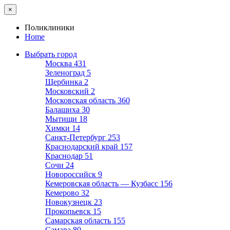
×
Поликлиники
Home
Выбрать город
Москва
431
Зеленоград
5
Щербинка
2
Московский
2
Московская область
360
Балашиха
30
Мытищи
18
Химки
14
Санкт-Петербург
253
Краснодарский край
157
Краснодар
51
Сочи
24
Новороссийск
9
Кемеровская область — Кузбасс
156
Кемерово
32
Новокузнецк
23
Прокопьевск
15
Самарская область
155
Самара
80