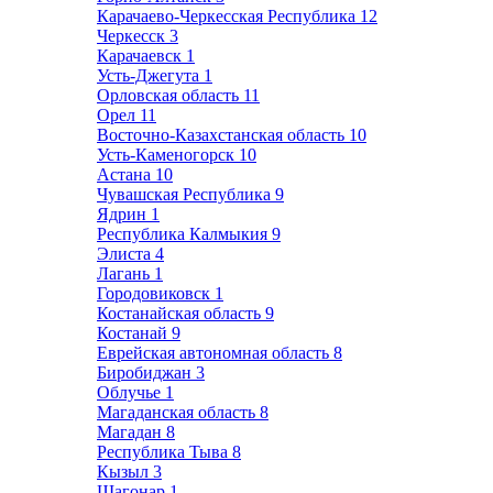
Карачаево-Черкесская Республика
12
Черкесск
3
Карачаевск
1
Усть-Джегута
1
Орловская область
11
Орел
11
Восточно-Казахстанская область
10
Усть-Каменогорск
10
Астана
10
Чувашская Республика
9
Ядрин
1
Республика Калмыкия
9
Элиста
4
Лагань
1
Городовиковск
1
Костанайская область
9
Костанай
9
Еврейская автономная область
8
Биробиджан
3
Облучье
1
Магаданская область
8
Магадан
8
Республика Тыва
8
Кызыл
3
Шагонар
1