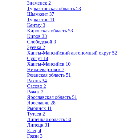
Знаменск
2
Туркестанская область
53
Шымкент
37
Туркестан
11
Кентау
3
Кировская область
53
Киров
38
Слободской
3
Зуевка
2
Ханты-Мансийский автономный округ
52
Сургут
14
Ханты-Мансийск
10
Нижневартовск
7
Рязанская область
51
Рязань
34
Сасово
2
Ряжск
2
Ярославская область
51
Ярославль
28
Рыбинск
11
Тутаев
2
Липецкая область
50
Липецк
31
Елец
4
Грязи
3