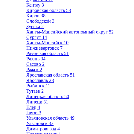
Кентау
3
Кировская область
53
Киров
38
Слободской
3
Зуевка
2
Ханты-Мансийский автономный округ
52
Сургут
14
Ханты-Мансийск
10
Нижневартовск
7
Рязанская область
51
Рязань
34
Сасово
2
Ряжск
2
Ярославская область
51
Ярославль
28
Рыбинск
11
Тутаев
2
Липецкая область
50
Липецк
31
Елец
4
Грязи
3
Ульяновская область
49
Ульяновск
33
Димитровград
4