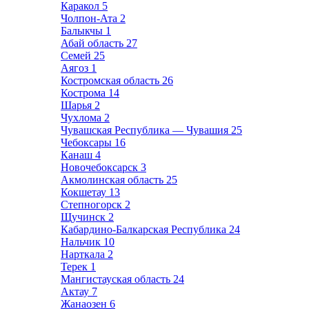
Каракол
5
Чолпон-Ата
2
Балыкчы
1
Абай область
27
Семей
25
Аягоз
1
Костромская область
26
Кострома
14
Шарья
2
Чухлома
2
Чувашская Республика — Чувашия
25
Чебоксары
16
Канаш
4
Новочебоксарск
3
Акмолинская область
25
Кокшетау
13
Степногорск
2
Щучинск
2
Кабардино-Балкарская Республика
24
Нальчик
10
Нарткала
2
Терек
1
Мангистауская область
24
Актау
7
Жанаозен
6