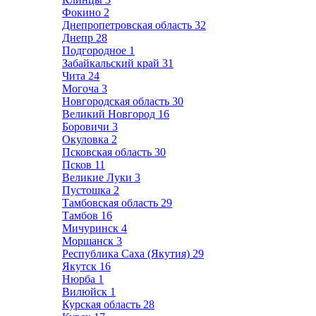
Фокино
2
Днепропетровская область
32
Днепр
28
Подгородное
1
Забайкальский край
31
Чита
24
Могоча
3
Новгородская область
30
Великий Новгород
16
Боровичи
3
Окуловка
2
Псковская область
30
Псков
11
Великие Луки
3
Пустошка
2
Тамбовская область
29
Тамбов
16
Мичуринск
4
Моршанск
3
Республика Саха (Якутия)
29
Якутск
16
Нюрба
1
Вилюйск
1
Курская область
28