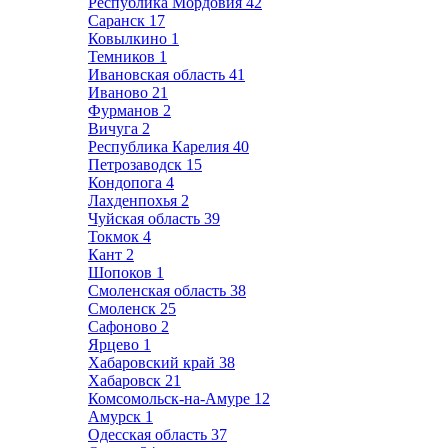
Республика Мордовия
42
Саранск
17
Ковылкино
1
Темников
1
Ивановская область
41
Иваново
21
Фурманов
2
Вичуга
2
Республика Карелия
40
Петрозаводск
15
Кондопога
4
Лахденпохья
2
Чуйская область
39
Токмок
4
Кант
2
Шопоков
1
Смоленская область
38
Смоленск
25
Сафоново
2
Ярцево
1
Хабаровский край
38
Хабаровск
21
Комсомольск-на-Амуре
12
Амурск
1
Одесская область
37