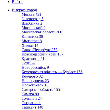
Войти
Выбрать город
Москва
431
Зеленоград
5
Щербинка
2
Московский
2
Московская область
360
Балашиха
30
Мытищи
18
Химки
14
Санкт-Петербург
253
Краснодарский край
157
Краснодар
51
Сочи
24
Новороссийск
9
Кемеровская область — Кузбасс
156
Кемерово
32
Новокузнецк
23
Прокопьевск
15
Самарская область
155
Самара
80
Тольятти
24
Сызрань
11
Ташкент
148