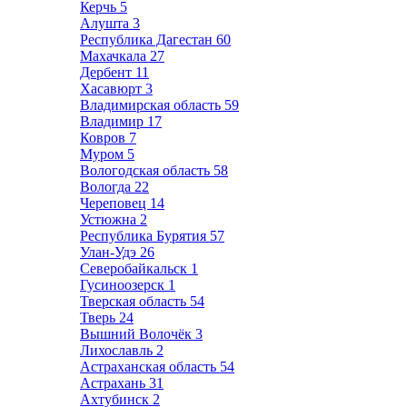
Керчь
5
Алушта
3
Республика Дагестан
60
Махачкала
27
Дербент
11
Хасавюрт
3
Владимирская область
59
Владимир
17
Ковров
7
Муром
5
Вологодская область
58
Вологда
22
Череповец
14
Устюжна
2
Республика Бурятия
57
Улан-Удэ
26
Северобайкальск
1
Гусиноозерск
1
Тверская область
54
Тверь
24
Вышний Волочёк
3
Лихославль
2
Астраханская область
54
Астрахань
31
Ахтубинск
2