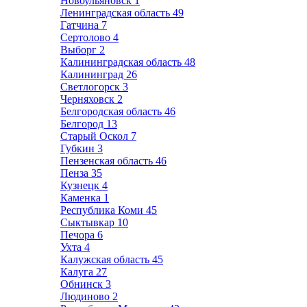
Новоульяновск
1
Ленинградская область
49
Гатчина
7
Сертолово
4
Выборг
2
Калининградская область
48
Калининград
26
Светлогорск
3
Черняховск
2
Белгородская область
46
Белгород
13
Старый Оскол
7
Губкин
3
Пензенская область
46
Пенза
35
Кузнецк
4
Каменка
1
Республика Коми
45
Сыктывкар
10
Печора
6
Ухта
4
Калужская область
45
Калуга
27
Обнинск
3
Людиново
2