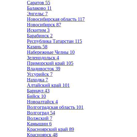
Саратов
55
Балаково
11
Энгельс
7
Новосибирская область
117
Новосибирск
87
Искитим
3
Барабинск
2
Республика Татарстан
115
Казань
58
Набережные Челны
10
Зеленодольск
4
Приморский край
105
Владивосток
39
Уссурийск
7
Находка
7
Алтайский край
101
Барнаул
43
Бийск
10
Новоалтайск
4
Волгоградская область
101
Волгоград
54
Волжский
7
Камышин
6
Красноярский край
89
Красноярск
48