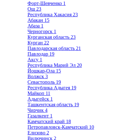
Форт-Шевченко
1
Ош
23
Республика Хакасия
23
Абакан
15
Абаза
1
Черногорск
1
Курганская область
23
Курган
22
Павлодарская область
21
Павлодар
19
Аксу
1
Республика Марий Эл
20
Йошкар-Ола
15
Волжск
3
Севастополь
19
Республика Адыгея
19
Майкоп
11
Адыгейск
1
Ташкентская область
19
Чирчик
4
Газалкент
1
Камчатский край
18
Петропавловск-Камчатский
10
Елизово
2
Вилючинск
2