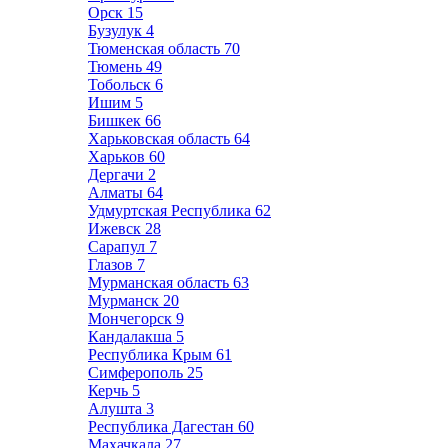
Орск
15
Бузулук
4
Тюменская область
70
Тюмень
49
Тобольск
6
Ишим
5
Бишкек
66
Харьковская область
64
Харьков
60
Дергачи
2
Алматы
64
Удмуртская Республика
62
Ижевск
28
Сарапул
7
Глазов
7
Мурманская область
63
Мурманск
20
Мончегорск
9
Кандалакша
5
Республика Крым
61
Симферополь
25
Керчь
5
Алушта
3
Республика Дагестан
60
Махачкала
27