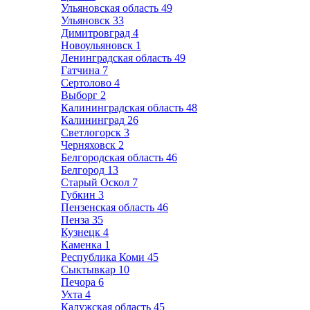
Ульяновская область
49
Ульяновск
33
Димитровград
4
Новоульяновск
1
Ленинградская область
49
Гатчина
7
Сертолово
4
Выборг
2
Калининградская область
48
Калининград
26
Светлогорск
3
Черняховск
2
Белгородская область
46
Белгород
13
Старый Оскол
7
Губкин
3
Пензенская область
46
Пенза
35
Кузнецк
4
Каменка
1
Республика Коми
45
Сыктывкар
10
Печора
6
Ухта
4
Калужская область
45