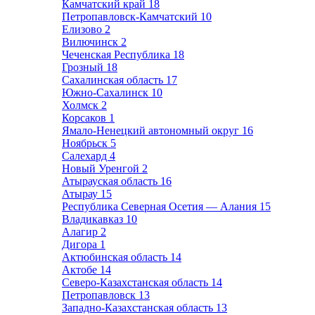
Камчатский край
18
Петропавловск-Камчатский
10
Елизово
2
Вилючинск
2
Чеченская Республика
18
Грозный
18
Сахалинская область
17
Южно-Сахалинск
10
Холмск
2
Корсаков
1
Ямало-Ненецкий автономный округ
16
Ноябрьск
5
Салехард
4
Новый Уренгой
2
Атырауская область
16
Атырау
15
Республика Северная Осетия — Алания
15
Владикавказ
10
Алагир
2
Дигора
1
Актюбинская область
14
Актобе
14
Северо-Казахстанская область
14
Петропавловск
13
Западно-Казахстанская область
13