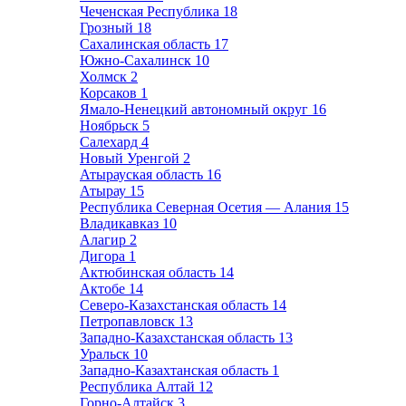
Чеченская Республика
18
Грозный
18
Сахалинская область
17
Южно-Сахалинск
10
Холмск
2
Корсаков
1
Ямало-Ненецкий автономный округ
16
Ноябрьск
5
Салехард
4
Новый Уренгой
2
Атырауская область
16
Атырау
15
Республика Северная Осетия — Алания
15
Владикавказ
10
Алагир
2
Дигора
1
Актюбинская область
14
Актобе
14
Северо-Казахстанская область
14
Петропавловск
13
Западно-Казахстанская область
13
Уральск
10
Западно-Казахтанская область
1
Республика Алтай
12
Горно-Алтайск
3