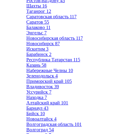
Ростов-на-Дону
43
Шахты
16
Таганрог
12
Саратовская область
117
Саратов
55
Балаково
11
Энгельс
7
Новосибирская область
117
Новосибирск
87
Искитим
3
Барабинск
2
Республика Татарстан
115
Казань
58
Набережные Челны
10
Зеленодольск
4
Приморский край
105
Владивосток
39
Уссурийск
7
Находка
7
Алтайский край
101
Барнаул
43
Бийск
10
Новоалтайск
4
Волгоградская область
101
Волгоград
54