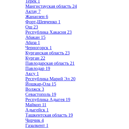
Терек
1
Мангистауская область
24
Актау
7
Жанаозен
6
Форт-Шевченко
1
Ош
23
Республика Хакасия
23
Абакан
15
Абаза
1
Черногорск
1
Курганская область
23
Курган
22
Павлодарская область
21
Павлодар
19
Аксу
1
Республика Марий Эл
20
Йошкар-Ола
15
Волжск
3
Севастополь
19
Республика Адыгея
19
Майкоп
11
Адыгейск
1
Ташкентская область
19
Чирчик
4
Газалкент
1