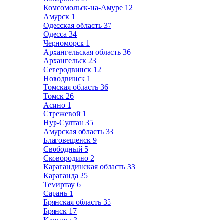
Комсомольск-на-Амуре
12
Амурск
1
Одесская область
37
Одесса
34
Черноморск
1
Архангельская область
36
Архангельск
23
Северодвинск
12
Новодвинск
1
Томская область
36
Томск
26
Асино
1
Стрежевой
1
Нур-Султан
35
Амурская область
33
Благовещенск
9
Свободный
5
Сковородино
2
Карагандинская область
33
Караганда
25
Темиртау
6
Сарань
1
Брянская область
33
Брянск
17
Клинцы
3